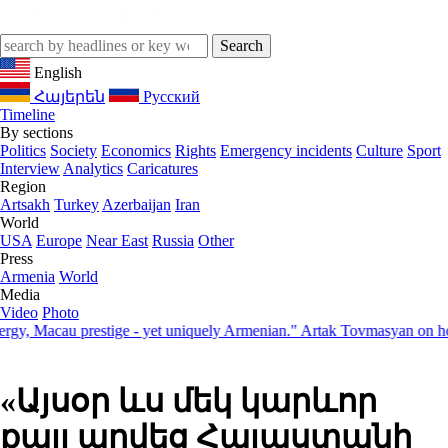
English
Հայերեն
Русский
Timeline
By sections
Politics
Society
Economics
Rights
Emergency incidents
Culture
Sport
Interview
Analytics
Caricatures
Region
Artsakh
Turkey
Azerbaijan
Iran
World
USA
Europe
Near East
Russia
Other
Press
Armenia
World
Media
Video
Photo
Macau prestige - yet uniquely Armenian." Artak Tovmasyan on how Sev
«Այսօր ևս մեկ կարևոր
քայլ արվեց Հայաստանի