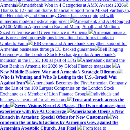
Armenia
Ameriabank Won in 4 Categories at AMX Awards 2026
Thanks to 127 million drams financial support from Mikael Vardanyan,
the Hematology and Oncology Center has been equipped with
numerous modern medical equipment
Ameriabank and ADB Signed
a $100 Million Agreement to Expand Micro, Small, and Medium-
Sized Enterprise and Green Finance in Armenia
Armenian musical
art is presented on prestigious international platforms thanks to
Umberto Fanni
EIB Group and Ameriabank strengthen support for
Armenian businesses through EU-backed guarantee
Bell Ringing
Ceremony at the London Stock Exchange marks Ameriabank’s
inclusion in the FTSE 100 as part of LFG
Ameriabank named the
Best Bank in Armenia for 2026 by Global Finance magazine
A
New Middle Eastern War and Armenia’s Strategic Dilemma
Who Is Winning and Who Is Losing in the U.S.–Israeli War
Against Iran?
Ameriabank Becomes the First Armenian Company
in the List of the 100 Largest Companies on the London Stock
Exchange as a Member of Lion Finance Group
Individuals and
businesses, near and far, all welcome
Trust and reach across the
globe
Seven Visions Resort & Places, The Dvin enhances guest
experience with live AI Concierge
Ameriabank Opens a New
Branch in Artashat: Special Offers for New Customers
We
condemn the unlawful actions by Armenia’s Gov. against the
Armenian Apostolic Church. Jan Figel
From idea to