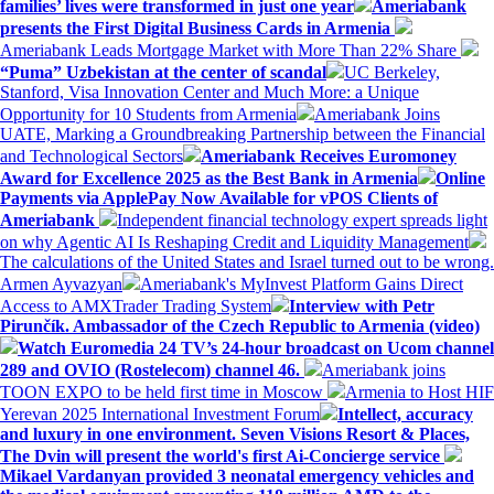
families’ lives were transformed in just one year
Ameriabank
presents the First Digital Business Cards in Armenia
Ameriabank Leads Mortgage Market with More Than 22% Share
“Puma” Uzbekistan at the center of scandal
UC Berkeley,
Stanford, Visa Innovation Center and Much More: a Unique
Opportunity for 10 Students from Armenia
Ameriabank Joins
UATE, Marking a Groundbreaking Partnership between the Financial
and Technological Sectors
Ameriabank Receives Euromoney
Award for Excellence 2025 as the Best Bank in Armenia
Online
Payments via ApplePay Now Available for vPOS Clients of
Ameriabank
Independent financial technology expert spreads light
on why Agentic AI Is Reshaping Credit and Liquidity Management
The calculations of the United States and Israel turned out to be wrong.
Armen Ayvazyan
Ameriabank's MyInvest Platform Gains Direct
Access to AMXTrader Trading System
Interview with Petr
Pirunčík. Ambassador of the Czech Republic to Armenia (video)
Watch Euromedia 24 TV’s 24-hour broadcast on Ucom channel
289 and OVIO (Rostelecom) channel 46.
Ameriabank joins
TOON EXPO to be held first time in Moscow
Armenia to Host HIF
Yerevan 2025 International Investment Forum
Intellect, accuracy
and luxury in one environment. Seven Visions Resort & Places,
The Dvin will present the world's first Ai-Concierge service
Mikael Vardanyan provided 3 neonatal emergency vehicles and