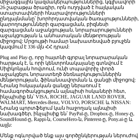
միջազգային կազմակերպություններից, կգլխավորի
26-շաբաթյա ծրագիր, որն ուղղված է հայկական
ստարտափների հնարավորությունների
ընդլայնմանը՝ խորհրդատվական ծառայությունների,
կարողությունների զարգացման, բիզնեսի
զարգացման աջակցության, նորարարությունների
աջակցության և անհատական մենթորության
միջոցով: Մրցույթի համար նախատեսված բյուջեն
կազմում է 336 մլն ՀՀ դրամ:
Plug and Play-ը, որը հայտնի գլոբալ նորարարական
հարթակ է, և որի կենտրոնակայանը գտնվում է
Սիլիկոնյան հովտում, ունի տպավորիչ փորձ
աջակցելու նորաստեղծ ձեռնարկություններին
մենթորության, ֆինանսավորման և ցանցի միջոցով:
Նրանց հսկայական ցանցը ներառում է
համագործակցություն այնպիսի հսկաների հետ,
ինչպիսիք են՝ VISA, ROCHE, JAGUAR LAND ROVER,
WALMART, Mercedes-Benz, VOLVO, PORSCHE և NISSAN:
Նրանց պորտֆելում կան հաջողակ այնպիսի
նախագծեր, ինչպիսիք են՝ PayPal-ը, Dropbox-ը, Honey-ը,
SoundHound-ը, Rappi-ն, CourseHero-ն, Pinterest-ը, Pony.ai-ը և
այլն:
Մենք ոգևորված ենք այս գործընկերության ներուժով