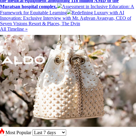
the medical equipment amounting 118 million AMD to the
Muratsan hospital complex.
Assessment in Inclusive Education: A
Framework for Equitable Learning
Redefining Luxury with AI
Innovation: Exclusive Interview with Mr. Aghvan Avagyan, CEO of
Seven Visions Resort & Places, The Dvin
All Timeline »
Most Popular