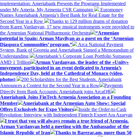
implementation: Ameriabank Presents the Programs Implemented
under My Ameria, My Armenia CSR Campaign
Euromoney
Names Ameriabank Armenia’s Best Bank for Real Estate for the
Second Year in a Row
Thanks to 129 million drams of donation
from Karen Vardanyan, 17 new musical instruments were provided to
the Armenian National Philharmonic Orchestra
“Armenian
potential in Spain: Arman Mayilyan as a guest on the ‘Armenian
Diaspora Communities’ program.”
Arca National Payment
System, Bank of Georgia and Ameriabank Signed a Memorandum of
Understanding
Ameriabank’s Corporate Loan Portfolio Surpasses
AMD 1 Trillion
Arman Vardanyan, the leader of the «Unity»
movement, participated in an event dedicated to Armenia’s
Independence Day, held at the Cathedral of Monaco (video,
photos)
200 Scholarships for the Best Students. Ameriabank
Announces a Contest for the Second Year in a Row
Payments
Directly from Bank Accounts: Ameriabank joins ArcaQR
Ameriabank Joins FinTech Armenia Association as a Founding
Member
Ameriabank at the Armenian Auto Show: Special
Offers Exclusively for Expo Visitors
Inside the Order-to-Cash
Revolution: Interview with Independent Fintech Expert Ara Azaryan
I trust that you will always remain a true friend of Armenia.
Arman Vardanyan held a meeting with the Ambassador of the
Islamic Republic of Iran
Thanks to Barerar.am, more than 50