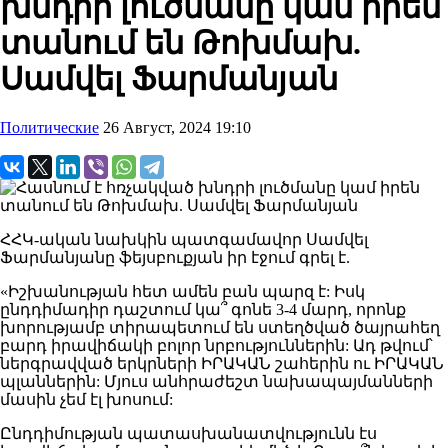
խնդրի լուծմանը կամ իրեն
տանում են Թոխմախ.
Սամվել Ֆարմանյան
Политические
26 Август, 2024 19:10
ՀՀԿ-ական նախկին պատգամավոր Սամվել
Ֆարմանյանը ֆեյսբուքյան իր էջում գրել է.
«Իշխանության հետ ամեն բան պարզ է: Իսկ
ընդդիմադիր դաշտում կա՞ գոնե 3-4 մարդ, որոնք
խորությամբ տիրապետում են ստեղծված ծայրահեղ
բարդ իրավիճակի բոլոր նրբություններին: Ադ թվում՝
ներգրավված երկրների ԻՐԱԿԱՆ շահերին ու ԻՐԱԿԱՆ
պլաններին: Մյուս անհրաժեշտ նախապայմանների
մասին չեմ էլ խոսում:
Ընդդիմության պատասխանատվությունն էս