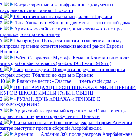
3
Когда секретные и зашифрованные документы
раскрывают свои тайны - Новости
4
Общественный театральный диалог с Грузией
5
Ляна Улиханян: «Концерт для меня — это второй дом»
6
Армяно-российские культурные связи – это не про
прошлое, это про настоящее
7
Dialogorg.ru: Пять десятилетий разделения: почему
кипрская трагедия остается незаживающей раной Европы -
Новости
8
Рубен Сафрастян: Мустафа Кемал в Константинополе:
эпизоды борьбы за власть (ноябрь 1918-май 1919 гг.)
9
Гастроли студии "Обводный переулок": от колорита
старых дворов Тбилиси до сцены в Ереване
10
Еланские вести: «Счастье — иметь свой дом...»
1
ЮНЫЕ АРЦАХЦЫ УСПЕШНО ОКОНЧИЛИ ПЕРВЫЙ
КУРС В ШКОЛЕ ИМЕНИ ГАЛИ НОВЕНЦ
2
«РУЗАН. ДОЧЬ АРЦАХА»: ПРИЗЫВ К
ВОЗРОЖДЕНИЮ
3
Арцахский театральный курс школы «Гали Новенц»
подвёл итоги первого года обучения - Новости
4
Сильный состав и большие надежды: сборная Армении
завтра выступит против сборной Азербайджана
5
Армения — Албания 3:0: после разгрома Азербайджана