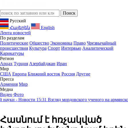
Русский
Հայերեն
English
Лента новостей
По разделам
Политические
Общество
Экономика
Право
Чрезвычайный
происшествия
Культура
Спорт
Интервью
Аналитический
Карикатуры
Регион
Арцах
Турция
Азербайджан
Иран
Мир
США
Европа
Ближний восток
Россия
Другие
Пресса
Армения
Мир
Медиа
Видео
Фото
уки - Новости
15:31
Взгляд мордовского ученого на армянское н
Հասնում է հռչակված