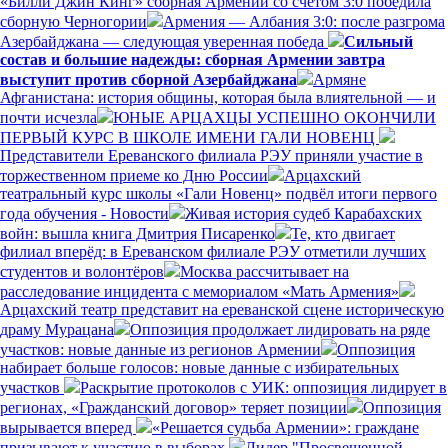
«Билли Джин Кинг» сборная Армении со счётом 3:0 победила
сборную Черногории
Армения — Албания 3:0: после разгрома
Азербайджана — следующая уверенная победа
Сильный
состав и большие надежды: сборная Армении завтра
выступит против сборной Азербайджана
Армяне
Афганистана: история общины, которая была влиятельной — и
почти исчезла
ЮНЫЕ АРЦАХЦЫ УСПЕШНО ОКОНЧИЛИ
ПЕРВЫЙ КУРС В ШКОЛЕ ИМЕНИ ГАЛИ НОВЕНЦ
Представители Ереванского филиала РЭУ приняли участие в
торжественном приеме ко Дню России
Арцахский
театральный курс школы «Гали Новенц» подвёл итоги первого
года обучения - Новости
Живая история судеб Карабахских
войн: вышла книга Дмитрия Писаренко
Те, кто двигает
филиал вперёд: в Ереванском филиале РЭУ отметили лучших
студентов и волонтёров
Москва рассчитывает на
расследование инцидента с мемориалом «Мать Армения»
Арцахский театр представит на ереванской сцене историческую
драму Мурацана
Оппозиция продолжает лидировать на ряде
участков: новые данные из регионов Армении
Оппозиция
набирает больше голосов: новые данные с избирательных
участков
Раскрытие протоколов с УИК: оппозиция лидирует в
регионах, «Гражданский договор» теряет позиции
Оппозиция
вырывается вперед
«Решается судьба Армении»: граждане
призывают к участию в выборах
Лидер "Просвещенной