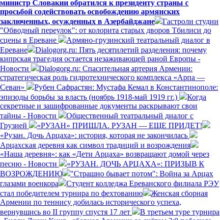
министр Словакии обратился к президенту страны с
просьбой содействовать освобождению армянских
заключенных, осужденных в Азербайджане
Гастроли студии
"Обводный переулок": от колорита старых дворов Тбилиси до
сцены в Ереване
Армяно-грузинский театральный диалог в
Ереване
Dialogorg.ru: Пять десятилетий разделения: почему
кипрская трагедия остается незаживающей раной Европы -
Новости
Dialogorg.ru: Спасительная артерия Армении:
стратегическая роль гидротехнического комплекса «Арпа —
Севан»
Рубен Сафрастян: Мустафа Кемал в Константинополе:
эпизоды борьбы за власть (ноябрь 1918-май 1919 гг.)
Когда
секретные и зашифрованные документы раскрывают свои
тайны - Новости
Общественный театральный диалог с
Грузией
«РУЗАН» ПРИШЛА. РУЗАН — ЕЩЕ ПРИДЕТ!
«Рузан. Дочь Арцаха»: история, которая не закончилась
Арцахская деревня как символ традиций и возрождения
«Наша деревня»: как «Дети Арцаха» возвращают домой через
песню - Новости
«РУЗАН. ДОЧЬ АРЦАХА»: ПРИЗЫВ К
ВОЗРОЖДЕНИЮ
"Страшно бывает потом": Война за Арцах
глазами военкора
Студент колледжа Ереванского филиала РЭУ
стал победителем турнира по фехтованию
Женская сборная
Армении по теннису добилась исторического успеха,
вернувшись во II группу спустя 17 лет
В третьем туре турнира