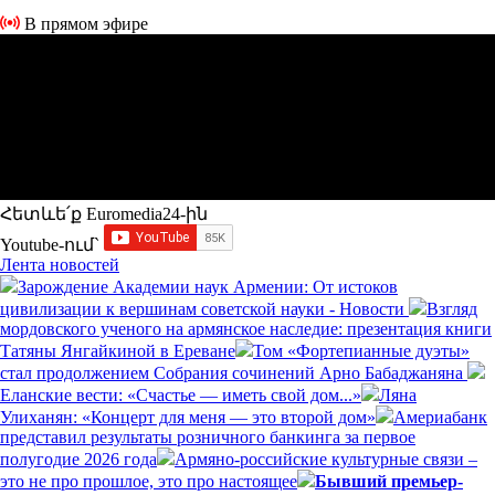
В прямом эфире
Հետևե՛ք Euromedia24-ին
Youtube-ում`
Лента новостей
Зарождение Академии наук Армении: От истоков
цивилизации к вершинам советской науки - Новости
Взгляд
мордовского ученого на армянское наследие: презентация книги
Татяны Янгайкиной в Ереване
Том «Фортепианные дуэты»
стал продолжением Собрания сочинений Арно Бабаджаняна
Еланские вести: «Счастье — иметь свой дом...»
Ляна
Улиханян: «Концерт для меня — это второй дом»
Америабанк
представил результаты розничного банкинга за первое
полугодие 2026 года
Армяно-российские культурные связи –
это не про прошлое, это про настоящее
Бывший премьер-