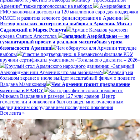
Армении" также проголосовал на выборах
Америабанк и
FMO заключили договор на 120 миллионов евро для поддержки
ММСП и развития зеленого финансирования в Армении
Взгляд польских экспертов на выборы в Армении. Михал
Садловский и Марек Решута
Армаис Камалов удостоен
ордена Святых Апостолов
Западный Азербайджан — не
гуманитарный проект, а реальная масштабная угроза
безопасности Армении
Чем обернутся для Армении текущие
выборы
Участие подтверждено: в Ереванском филиале РЭУ
вручили сертификаты участникам «Тотального диктанта – 2026»
Круглый стол Армянского народного движения: «Западный
Азербайджан или Армения: что мы выбираем?»
Аварайр на
большом экране: в июле выйдет масштабный фильм о подвиге
Вардана Мамиконяна
Чем Армении грозит прекращение
членства в ЕАЭС?
Благодаря финансовой помощи от
Микаела Варданяна в размере 127 млн драмов, Центр
гематологии и онкологии был оснащен многочисленным
медицинским оборудованием последнего поколения
Вся лента »