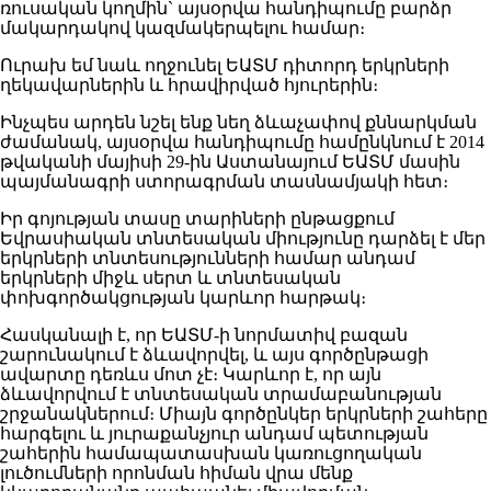
ռուսական կողմին` այսօրվա հանդիպումը բարձր
մակարդակով կազմակերպելու համար։
Ուրախ եմ նաև ողջունել ԵԱՏՄ դիտորդ երկրների
ղեկավարներին և հրավիրված հյուրերին։
Ինչպես արդեն նշել ենք նեղ ձևաչափով քննարկման
ժամանակ, այսօրվա հանդիպումը համընկնում է 2014
թվականի մայիսի 29-ին Աստանայում ԵԱՏՄ մասին
պայմանագրի ստորագրման տասնամյակի հետ։
Իր գոյության տասը տարիների ընթացքում
Եվրասիական տնտեսական միությունը դարձել է մեր
երկրների տնտեսությունների համար անդամ
երկրների միջև սերտ և տնտեսական
փոխգործակցության կարևոր հարթակ։
Հասկանալի է, որ ԵԱՏՄ-ի նորմատիվ բազան
շարունակում է ձևավորվել, և այս գործընթացի
ավարտը դեռևս մոտ չէ։ Կարևոր է, որ այն
ձևավորվում է տնտեսական տրամաբանության
շրջանակներում։ Միայն գործընկեր երկրների շահերը
հարգելու և յուրաքանչյուր անդամ պետության
շահերին համապատասխան կառուցողական
լուծումների որոնման հիման վրա մենք