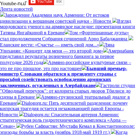
Youtube-ում`
Лента новостей
Зарождение Академии наук Армении: От истоков
цивилизации к вершинам советской науки - Новости
Взгляд
мордовского ученого на армянское наследие: презентация книги
Татяны Янгайкиной в Ереване
Том «Фортепианные дуэты»
стал продолжением Собрания сочинений Арно Бабаджаняна
Еланские вести: «Счастье — иметь свой дом...»
Ляна
Улиханян: «Концерт для меня — это второй дом»
Америабанк
представил результаты розничного банкинга за первое
полугодие 2026 года
Армяно-российские культурные связи –
это не про прошлое, это про настоящее
Бывший премьер-
министр Словакии обратился к президенту страны с
просьбой содействовать освобождению армянских
заключенных, осужденных в Азербайджане
Гастроли студии
"Обводный переулок": от колорита старых дворов Тбилиси до
сцены в Ереване
Армяно-грузинский театральный диалог в
Ереване
Dialogorg.ru: Пять десятилетий разделения: почему
кипрская трагедия остается незаживающей раной Европы -
Новости
Dialogorg.ru: Спасительная артерия Армении:
стратегическая роль гидротехнического комплекса «Арпа —
Севан»
Рубен Сафрастян: Мустафа Кемал в Константинополе:
эпизоды борьбы за власть (ноябрь 1918-май 1919 гг.)
Когда