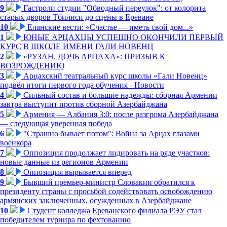
9
Гастроли студии "Обводный переулок": от колорита
старых дворов Тбилиси до сцены в Ереване
10
Еланские вести: «Счастье — иметь свой дом...»
1
ЮНЫЕ АРЦАХЦЫ УСПЕШНО ОКОНЧИЛИ ПЕРВЫЙ
КУРС В ШКОЛЕ ИМЕНИ ГАЛИ НОВЕНЦ
2
«РУЗАН. ДОЧЬ АРЦАХА»: ПРИЗЫВ К
ВОЗРОЖДЕНИЮ
3
Арцахский театральный курс школы «Гали Новенц»
подвёл итоги первого года обучения - Новости
4
Сильный состав и большие надежды: сборная Армении
завтра выступит против сборной Азербайджана
5
Армения — Албания 3:0: после разгрома Азербайджана
— следующая уверенная победа
6
"Страшно бывает потом": Война за Арцах глазами
военкора
7
Оппозиция продолжает лидировать на ряде участков:
новые данные из регионов Армении
8
Оппозиция вырывается вперед
9
Бывший премьер-министр Словакии обратился к
президенту страны с просьбой содействовать освобождению
армянских заключенных, осужденных в Азербайджане
10
Студент колледжа Ереванского филиала РЭУ стал
победителем турнира по фехтованию