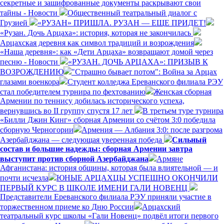
секретные и зашифрованные документы раскрывают свои
тайны - Новости
Общественный театральный диалог с
Грузией
«РУЗАН» ПРИШЛА. РУЗАН — ЕЩЕ ПРИДЕТ!
«Рузан. Дочь Арцаха»: история, которая не закончилась
Арцахская деревня как символ традиций и возрождения
«Наша деревня»: как «Дети Арцаха» возвращают домой через
песню - Новости
«РУЗАН. ДОЧЬ АРЦАХА»: ПРИЗЫВ К
ВОЗРОЖДЕНИЮ
"Страшно бывает потом": Война за Арцах
глазами военкора
Студент колледжа Ереванского филиала РЭУ
стал победителем турнира по фехтованию
Женская сборная
Армении по теннису добилась исторического успеха,
вернувшись во II группу спустя 17 лет
В третьем туре турнира
«Билли Джин Кинг» сборная Армении со счётом 3:0 победила
сборную Черногории
Армения — Албания 3:0: после разгрома
Азербайджана — следующая уверенная победа
Сильный
состав и большие надежды: сборная Армении завтра
выступит против сборной Азербайджана
Армяне
Афганистана: история общины, которая была влиятельной — и
почти исчезла
ЮНЫЕ АРЦАХЦЫ УСПЕШНО ОКОНЧИЛИ
ПЕРВЫЙ КУРС В ШКОЛЕ ИМЕНИ ГАЛИ НОВЕНЦ
Представители Ереванского филиала РЭУ приняли участие в
торжественном приеме ко Дню России
Арцахский
театральный курс школы «Гали Новенц» подвёл итоги первого