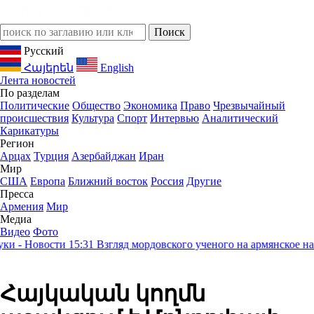
Русский
Հայերեն
English
Лента новостей
По разделам
Политические
Общество
Экономика
Право
Чрезвычайный
происшествия
Культура
Спорт
Интервью
Аналитический
Карикатуры
Регион
Арцах
Турция
Азербайджан
Иран
Мир
США
Европа
Ближний восток
Россия
Другие
Пресса
Армения
Мир
Медиа
Видео
Фото
 Новости
15:31
Взгляд мордовского ученого на армянское наслед
Հայկական կողմն