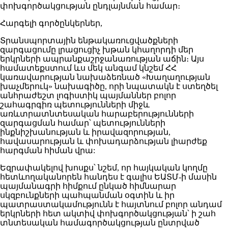
փոխգործակցության ընդլայնման համար։
Հարգելի գործընկերներ,
Տրանսպորտային ենթակառուցվածքների
զարգացումը լրացուցիչ խթան կհաղորդի մեր
երկրների ապրանքաշրջանառության աճին։ Այս
համատեքստում ևս մեկ անգամ կնշեմ ՀՀ
կառավարության նախաձեռնած «Խաղաղության
խաչմերուկ» նախագիծը, որի նպատակն է ստեղծել
անհրաժեշտ լոգիստիկ պայմաններ բոլոր
շահագրգիռ պետությունների միջև
առևտրատնտեսական հարաբերությունների
զարգացման համար՝ պետությունների
ինքնիշխանության և իրավազորության,
հավասարության և փոխադարձության լիարժեք
հարգման հիման վրա:
Եզրափակելով խոսքս՝ նշեմ, որ հայկական կողմը
հետևողականորեն հանդես է գալիս ԵԱՏՄ-ի մասին
պայմանագրի հիմքում ընկած հիմնարար
սկզբունքների պահպանման օգտին և իր
պատրաստակամությունն է հայտնում բոլոր անդամ
երկրների հետ ակտիվ փոխգործակցության՝ ի շահ
տնտեսական համագործակցության ընտրված