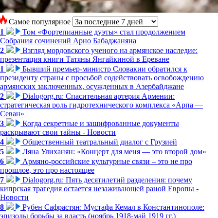
Самое популярное
1
Том «Фортепианные дуэты» стал продолжением
Собрания сочинений Арно Бабаджаняна
2
Взгляд мордовского ученого на армянское наследие:
презентация книги Татяны Янгайкиной в Ереване
1
Бывший премьер-министр Словакии обратился к
президенту страны с просьбой содействовать освобождению
армянских заключенных, осужденных в Азербайджане
2
Dialogorg.ru: Спасительная артерия Армении:
стратегическая роль гидротехнического комплекса «Арпа —
Севан»
3
Когда секретные и зашифрованные документы
раскрывают свои тайны - Новости
4
Общественный театральный диалог с Грузией
5
Ляна Улиханян: «Концерт для меня — это второй дом»
6
Армяно-российские культурные связи – это не про
прошлое, это про настоящее
7
Dialogorg.ru: Пять десятилетий разделения: почему
кипрская трагедия остается незаживающей раной Европы -
Новости
8
Рубен Сафрастян: Мустафа Кемал в Константинополе:
эпизоды борьбы за власть (ноябрь 1918-май 1919 гг.)