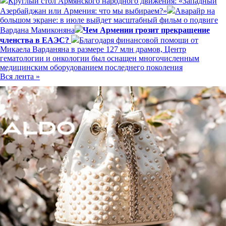
Круглый стол Армянского народного движения: «Западный
Азербайджан или Армения: что мы выбираем?»
Аварайр на
большом экране: в июле выйдет масштабный фильм о подвиге
Вардана Мамиконяна
Чем Армении грозит прекращение
членства в ЕАЭС?
Благодаря финансовой помощи от
Микаела Варданяна в размере 127 млн драмов, Центр
гематологии и онкологии был оснащен многочисленным
медицинским оборудованием последнего поколения
Вся лента »