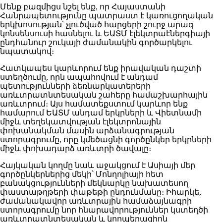
Մենք բազմիցս նշել ենք, որ Հայաստանի
Հանրապետությունը պատրաստ է կառուցողական
երկխոսության՝ չլուծված հարցերի շուրջ արագ
կոնսենսուսի հասնելու և ԵԱՏՄ էլեկտրաէներգիայի
ընդհանուր շուկայի ժամանակին գործարկելու
նպատակով։
Հատկապես կարևորում ենք իրավական դաշտի
ստեղծումը, որն ապահովում է անդամ
պետությունների ձեռնարկատերերի
առևտրատնտեսական շահերը համաշխարհային
առևտրում։ Այս համատեքստում կարևոր ենք
համարում ԵԱՏՄ անդամ երկրների և Վիետնամի
միջև տեղեկատվության էլեկտրոնային
փոխանակման մասին արձանագրության
ստորագրումը, որը կմեծացնի գործընկեր երկրների
միջև փոխադարձ առևտրի ծավալը։
Հայկական կողմը նաև աջակցում է Ասիայի մեր
գործընկերներից մեկի՝ Մոնղոլիայի հետ
բանակցությունների մեկնարկը նախատեսող
փաստաթղթերի փաթեթի ընդունմանը։ Իհարկե,
ժամանակավոր առևտրային համաձայնագրի
ստորագրումը նոր հնարավորություններ կստեղծի
առևտրատնտեսական և կոոպերացիոն