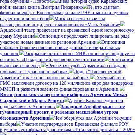
года обучения - Новости
Живая история судеб Карабахских
войн: вышла книга Дмитрия Писаренко
Те, кто двигает
филиал вперёд: в Ереванском филиале РЭУ отметили лучших
студентов и волонтёров
Москва рассчитывает на
расследование инцидента с мемориалом «Мать Армения»
Арцахский театр представит на ереванской сцене историческую
драму Мурацана
Оппозиция продолжает лидировать на ряде
участков: новые данные из регионов Армении
Оппозиция
набирает больше голосов: новые данные с избирательных
участков
Раскрытие протоколов с УИК: оппозиция лидирует в
регионах, «Гражданский договор» теряет позиции
Оппозиция
вырывается вперед
«Решается судьба Армении»: граждане
призывают к участию в выборах
Лидер "Просвещенной
Армении" также проголосовал на выборах
Америабанк и
FMO заключили договор на 120 миллионов евро для поддержки
ММСП и развития зеленого финансирования в Армении
Взгляд польских экспертов на выборы в Армении. Михал
Садловский и Марек Решута
Армаис Камалов удостоен
ордена Святых Апостолов
Западный Азербайджан — не
гуманитарный проект, а реальная масштабная угроза
безопасности Армении
Чем обернутся для Армении текущие
выборы
Участие подтверждено: в Ереванском филиале РЭУ
вручили сертификаты участникам «Тотального диктанта – 2026»