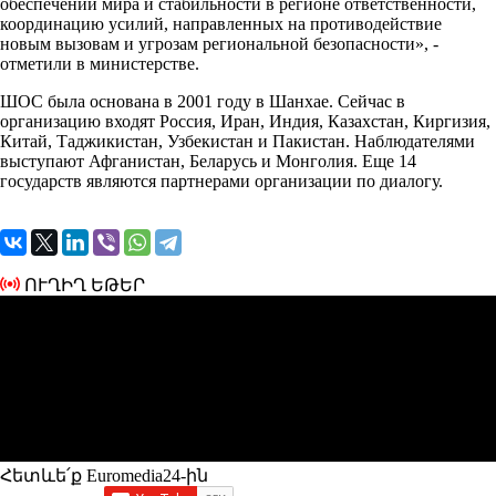
обеспечении мира и стабильности в регионе ответственности,
координацию усилий, направленных на противодействие
новым вызовам и угрозам региональной безопасности», -
отметили в министерстве.
ШОС была основана в 2001 году в Шанхае. Сейчас в
организацию входят Россия, Иран, Индия, Казахстан, Киргизия,
Китай, Таджикистан, Узбекистан и Пакистан. Наблюдателями
выступают Афганистан, Беларусь и Монголия. Еще 14
государств являются партнерами организации по диалогу.
ՈՒՂԻՂ ԵԹԵՐ
Հետևե՛ք Euromedia24-ին