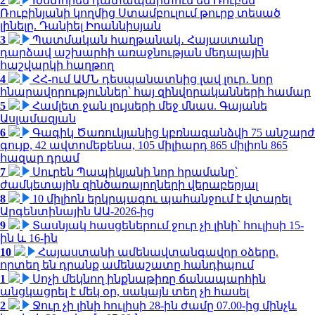
2
Խստորեն դատապարտում եմ Ռուբեն
Ռուբինյանի կողմից Ստամբուլում թուրք տեսած
լինելը. Դանիել Իոաննիսյան
3
Պատմական հաղթանակ․ Հայաստանը
դարձավ աշխարհի առաջնության մեդալային
հաշվարկի հաղթող
4
ՀՀ-ում ԱՄՆ դեսպանատնից լավ լուր․ նոր
հնարավորություններ՝ հայ զինվորականների համար
5
Համլետ ջան լույսերի մեջ մնաս. Գայանե
Ասլամազյան
6
Գագիկ Ծառուկյանից կբռնագանձվի 75 անշարժ
գույք, 42 ավտոմեքենա, 105 միլիարդ 865 միլիոն 865
հազար դրամ
7
Սուրեն Պապիկյանի նոր հրամանը՝
ժամկետային զինծառայողների վերաբերյալ
8
10 միլիոն երկրպագու պահանջում է վտարել
Արգենտինային ԱԱ-2026-ից
9
Տասնյակ հասցեներում ջուր չի լինի՝ հուլիսի 15-
ին և 16-ին
10
Հայաստանի ամենավտանգավոր օձերը.
որտեղ են դրանք ամենաշատը հանդիպում
1
Սոչի մեկնող ինքնաթիռը ճանապարհին
անցկացրել է մեկ օր, սակայն տեղ չի հասել
2
Ջուր չի լինի հուլիսի 28-ին ժամը 07.00-ից մինչև