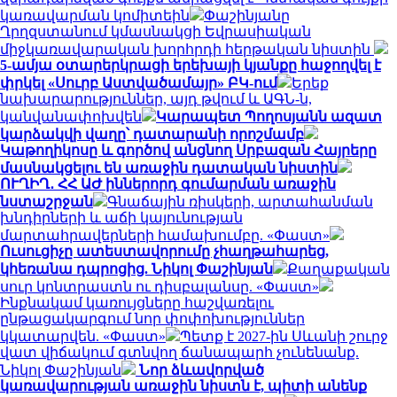
կառավարման կոմիտեին
Փաշինյանը
Ղրղզստանում կմասնակցի Եվրասիական
միջկառավարական խորհրդի հերթական նիստին
5-ամյա օտարերկրացի երեխայի կյանքը հաջողվել է
փրկել «Սուրբ Աստվածամայր» ԲԿ-ում
Երեք
նախարարություններ, այդ թվում և ԱԳՆ-ն,
կանվանափոխվեն
Կարապետ Պողոսյանն ազատ
կարձակվի վաղը՝ դատարանի որոշմամբ
Կաթողիկոսը և գործով անցնող Սրբազան Հայրերը
մասնակցելու են առաջին դատական նիստին
ՈՒՂԻՂ․ ՀՀ ԱԺ իններորդ գումարման առաջին
նստաշրջան
Գնաճային ռիսկերի, արտահանման
խնդիրների և աճի կայունության
մարտահրավերների համախումբը. «Փաստ»
Ուսուցիչը ատեստավորումը չհաղթահարեց,
կհեռանա դպրոցից. Նիկոլ Փաշինյան
Քաղաքական
սուր կոնտրաստն ու դիսբալանսը. «Փաստ»
Ինքնակամ կառույցները հաշվառելու
ընթացակարգում նոր փոփոխություններ
կկատարվեն. «Փաստ»
Պետք է 2027-ին Սևանի շուրջ
վատ վիճակում գտնվող ճանապարհ չունենանք.
Նիկոլ Փաշինյան
Նոր ձևավորված
կառավարության առաջին նիստն է, պիտի անենք