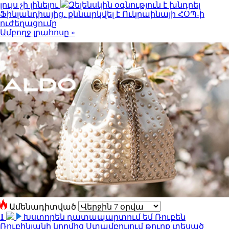
լույս չի լինելու
Զելենսկին օգնություն է խնդրել
Ֆինլանդիայից․ քննարկվել է Ուկրաինայի ՀՕՊ-ի
ուժեղացումը
Ամբողջ լրահոսը »
Ամենադիտված
1
Խստորեն դատապարտում եմ Ռուբեն
Ռուբինյանի կողմից Ստամբուլում թուրք տեսած