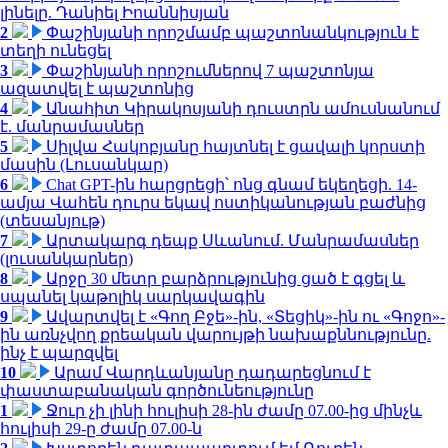
լինելը. Դանիել Իոաննիսյան
2
Փաշինյանի որոշմամբ պաշտոնանկություն է
տեղի ունեցել
3
Փաշինյանի որոշումներով 7 պաշտոնյա
ազատվել է պաշտոնից
4
Անահիտ Կիրակոսյանի դուստրն ամուսնանում
է. մանրամասներ
5
Սիլվա Հակոբյանը հայտնել է ցավալի կորստի
մասին (Լուսանկար)
6
Chat GPT-ին հարցրեցի՝ ոնց գնամ եկեղեցի. 14-
ամյա Վահեն դուրս եկավ ոստիկանության բաժնից
(տեսանյութ)
7
Արտակարգ դեպք Սևանում. Մանրամասներ
(լուսանկարներ)
8
Արջը 30 մետր բարձրությունից ցած է գցել և
սպանել կաթոլիկ սարկավագին
9
Ավարտվել է «Գող Բջե»-ին, «Տեցիկ»-ին ու «Գոջո»-
ին առնչվող քրեական վարույթի նախաքննությունը.
ինչ է պարզվել
10
Արամ Վարդևանյանը դադարեցնում է
փաստաբանական գործունեությունը
1
Ջուր չի լինի հուլիսի 28-ին ժամը 07.00-ից մինչև
հուլիսի 29-ը ժամը 07.00-ն