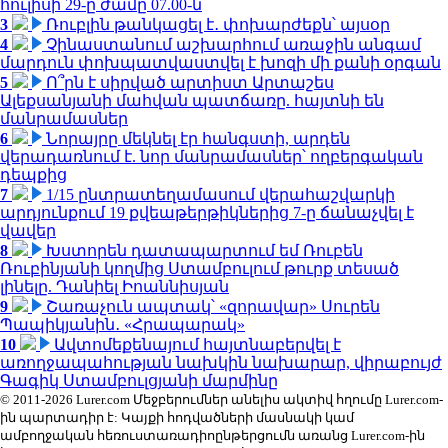
հուլիսի 29-ը ժամը 07.00-ն
3
Ռուբլին թանկացել է․ փոխարժեքն՝ այսօր
4
Չինաստանում աշխարհում առաջին անգամ
մարդուն փոխպատվաստվել է խոզի մի քանի օրգան
5
Ո՞րն է սիրված արտիստ Արտաշես
Ալեքսանյանի մահվան պատճառը. հայտնի են
մանրամասներ
6
Նորայրը մեկնել էր հանգստի, արդեն
վերադառնում է. նոր մանրամասներ՝ ողբերգական
դեպքից
7
1/15 ընտրատեղամասում վերահաշվարկի
արդյունքում 19 քվեաթերթիկներից 7-ը ճանաչվել է
վավեր
8
Խստորեն դատապարտում եմ Ռուբեն
Ռուբինյանի կողմից Ստամբուլում թուրք տեսած
լինելը. Դանիել Իոաննիսյան
9
Շառաչուն ապտակ՝ «զորավար» Սուրեն
Պապիկյանին․ «Հրապարակ»
10
Ավտոմեքենայում հայտնաբերվել է
առողջապահության նախկին նախարար, վիրաբույժ
Գագիկ Ստամբուլցյանի մարմինը
© 2011-2026 Lurer.com Մեջբերումներ անելիս ակտիվ հղումը Lurer.com-
ին պարտադիր է: Կայքի հոդվածների մասնակի կամ
ամբողջական հեռուստառադիոընթերցումն առանց Lurer.com-ին