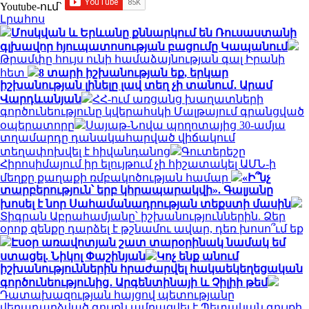
Youtube-ում`
Լրահոս
Մոսկվան և Երևանը քննարկում են Ռուսաստանի
գլխավոր հյուպատոսության բացումը Կապանում
Թրամփը հույս ունի համաձայնության գալ Իրանի
հետ
8 տարի իշխանության եք, երկար
իշխանության լինելը լավ տեղ չի տանում․ Արամ
Վարդևանյան
ՀՀ-ում առցանց խաղատների
գործունեությունը կվերահսկի Մալթայում գրանցված
օպերատորը
Սայաթ-Նովա պողոտայից 30-ամյա
տղամարդը դանակահարված վիճակում
տեղափոխվել է հիվանդանոց
Գուտերեշը
Հիրոսիմայում իր ելույթում չի հիշատակել ԱՄՆ-ի
մեղքը քաղաքի ռմբակոծության համար
«Ի՞նչ
տարբերություն՝ երբ կհրապարակվի». Գալյանը
խոսել է նոր Սահամանադրության տեքստի մասին
Տիգրան Աբրահամյանը՝ իշխանություններին. Ձեր
օրոք զենքը դարձել է թշնամու ավար, դեռ խոսո՞ւմ եք
Էսօր առավոտյան շատ տարօրինակ նամակ եմ
ստացել. Նիկոլ Փաշինյան
Կոչ ենք անում
իշխանություններին հրաժարվել հակաեկեղեցական
գործունեությունից․ Արգենտինայի և Չիլիի թեմ
Դատախազության հայցով պետությանը
վերադարձված գույքն ամրացվել է Պետական գույքի