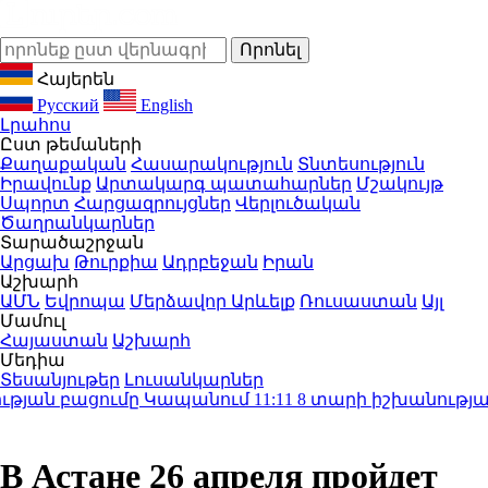
Հայերեն
Русский
English
Լրահոս
Ըստ թեմաների
Քաղաքական
Հասարակություն
Տնտեսություն
Իրավունք
Արտակարգ պատահարներ
Մշակույթ
Սպորտ
Հարցազրույցներ
Վերլուծական
Ծաղրանկարներ
Տարածաշրջան
Արցախ
Թուրքիա
Ադրբեջան
Իրան
Աշխարհ
ԱՄՆ
Եվրոպա
Մերձավոր Արևելք
Ռուսաստան
Այլ
Մամուլ
Հայաստան
Աշխարհ
Մեդիա
Տեսանյութեր
Լուսանկարներ
յան բացումը Կապանում
11:11
8 տարի իշխանության եք
В Астане 26 апреля пройдет