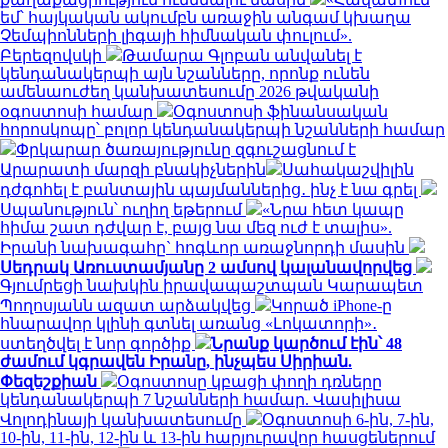
եմ՝ հայկական ակումբն առաջին անգամ կխաղա
Չեմպիոնների լիգայի հիմնական փուլում».
Բերեզովսկի
Թամարա Գլոբան անվանել է
կենդանակերպի այն նշանները, որոնք ունեն
ամենաուժեղ կանխատեսումը 2026 թվականի
օգոստոսի համար
Օգոստոսի ֆինանսական
հորոսկոպը՝ բոլոր կենդանակերպի նշանների համար
Փրկարար ծառայությունը զգուշացնում է
Արարատի մարզի բնակիչներին
Սահակաշվիլին
դժգոհել է բանտային պայմաններից․ ինչ է նա գրել
Սպանություն՝ ուղիղ եթերում
«Նրա հետ կապը
հիմա շատ դժվար է, բայց նա մեզ ուժ է տալիս».
Իրանի նախագահը` հոգևոր առաջնորդի մասին
Սեդրակ Առուստամյանը 2 ամսով կալանավորվեց
Գյումրեցի նախկին իրավապաշտպան Կարապետ
Պողոսյանն ազատ արձակվեց
Կորած iPhone-ը
հնարավոր կլինի գտնել առանց «Լոկատորի»․
ստեղծվել է նոր գործիք
Նրանք կարծում էին՝ 48
ժամում կգրավեն Իրանը, ինչպես Սիրիան.
Փեզեշքիան
Օգոստոսը կբացի փողի դռները
կենդանակերպի 7 նշանների համար. Վասիլիսա
Վոլոդինայի կանխատեսումը
Օգոստոսի 6-ին, 7-ին,
10-ին, 11-ին, 12-ին և 13-ին հարյուրավոր հասցեներում