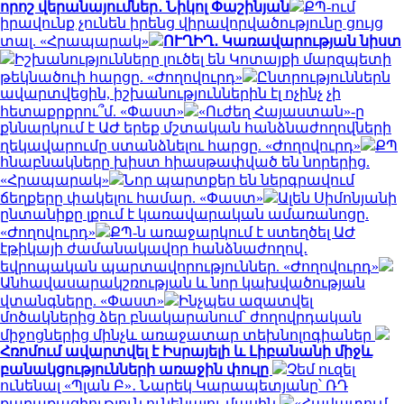
որոշ վերանայումներ․ Նիկոլ Փաշինյան
ՔՊ-ում
իրավունք չունեն իրենց վիրավորվածությունը ցույց
տալ. «Հրապարակ»
ՈՒՂԻՂ․ Կառավարության նիստ
Իշխանությունները լուծել են Կոտայքի մարզպետի
թեկնածուի հարցը. «Ժողովուրդ»
Ընտրություններն
ավարտվեցին, իշխանություններին էլ ոչինչ չի
հետաքրքրու՞մ. «Փաստ»
«Ուժեղ Հայաստան»-ը
քննարկում է ԱԺ երեք մշտական հանձնաժողովների
ղեկավարումը ստանձնելու հարցը. «Ժողովուրդ»
ՔՊ
հնաբնակները խիստ հիասթափված են նորերից.
«Հրապարակ»
Նոր պարտքեր են ներգրավում
ճեղքերը փակելու համար. «Փաստ»
Ալեն Սիմոնյանի
ընտանիքը լքում է կառավարական ամառանոցը.
«Ժողովուրդ»
ՔՊ-ն առաջարկում է ստեղծել ԱԺ
էթիկայի ժամանակավոր հանձնաժողով․
եվրոպական պարտավորություններ. «Ժողովուրդ»
Անհավասարակշռության և նոր կախվածության
վտանգները. «Փաստ»
Ինչպես ազատվել
մոծակներից ձեր բնակարանում՝ ժողովրդական
միջոցներից մինչև առաջատար տեխնոլոգիաներ
Հռոմում ավարտվել է Իսրայելի և Լիբանանի միջև
բանակցությունների առաջին փուլը
Չեմ ուզել
ունենալ «Պլան Բ»․ Նարեկ Կարապետյանը՝ ՌԴ
քաղաքացիություն ունենալու մասին
«Հավատում