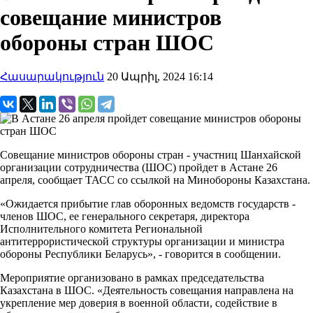
совещание министров
обороны стран ШОС
Հասարակություն
20 Ապրիլ, 2024 16:14
Совещание министров обороны стран - участниц Шанхайской
организации сотрудничества (ШОС) пройдет в Астане 26
апреля, сообщает ТАСС со ссылкой на Минобороны Казахстана.
«Ожидается прибытие глав оборонных ведомств государств -
членов ШОС, ее генерального секретаря, директора
Исполнительного комитета Региональной
антитеррористической структуры организации и министра
обороны Республики Беларусь», - говорится в сообщении.
Мероприятие организовано в рамках председательства
Казахстана в ШОС. «Деятельность совещания направлена на
укрепление мер доверия в военной области, содействие в