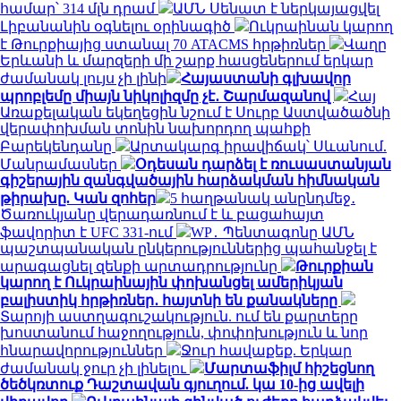
համար՝ 314 մլն դրամ
ԱՄՆ Սենատ է ներկայացվել
Լիբանանին օգնելու օրինագիծ
Ուկրաինան կարող
է Թուրքիայից ստանալ 70 ATACMS հրթիռներ
Վաղը
Երևանի և մարզերի մի շարք հասցեներում երկար
ժամանակ լույս չի լինի
Հայաստանի գլխավոր
պրոբլեմը միայն նիկոլիզմը չէ․ Շարմազանով
Հայ
Առաքելական եկեղեցին նշում է Սուրբ Աստվածածնի
վերափոխման տոնին նախորդող պահքի
Բարեկենդանը
Արտակարգ իրավիճակ՝ Սևանում.
Մանրամասներ
Օդեսան դարձել է ռուսաստանյան
գիշերային զանգվածային հարձակման հիմնական
թիրախը. Կան զոհեր
5 հաղթանակ անընդմեջ․
Ծառուկյանը վերադառնում է և բացահայտ
ֆավորիտ է UFC 331-ում
WP․ Պենտագոնը ԱՄՆ
պաշտպանական ընկերություններից պահանջել է
արագացնել զենքի արտադրությունը
Թուրքիան
կարող է Ուկրաինային փոխանցել ամերիկյան
բալիստիկ հրթիռներ․ հայտնի են քանակները
Տարոյի աստղագուշակություն. ում են քարտերը
խոստանում հաջողություն, փոփոխություն և նոր
հնարավորություններ
Ջուր հավաքեք. Երկար
ժամանակ ջուր չի լինելու
Մարտաֆիլմ հիշեցնող
ծեծկռտուք Դաշտավան գյուղում. կա 10-ից ավելի