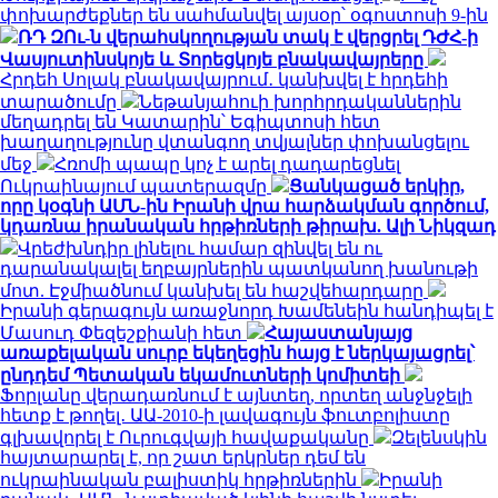
փոխարժեքներ են սահմանվել այսօր՝ օգոստոսի 9-ին
ՌԴ ԶՈւ-ն վերահսկողության տակ է վերցրել ԴԺՀ-ի
Վասյուտինսկոյե և Տորեցկոյե բնակավայրերը
Հրդեհ Սոլակ բնակավայրում․ կանխվել է հրդեհի
տարածումը
Նեթանյահուի խորհրդականներին
մեղադրել են Կատարին՝ Եգիպտոսի հետ
խաղաղությունը վտանգող տվյալներ փոխանցելու
մեջ
Հռոմի պապը կոչ է արել դադարեցնել
Ուկրաինայում պատերազմը
Ցանկացած երկիր,
որը կօգնի ԱՄՆ-ին Իրանի վրա հարձակման գործում,
կդառնա իրանական հրթիռների թիրախ. Ալի Նիկզադ
Վրեժխնդիր լինելու համար զինվել են ու
դարանակալել եղբայրներին պատկանող խանութի
մոտ. Էջմիածնում կանխել են հաշվեհարդարը
Իրանի գերագույն առաջնորդ Խամենեին հանդիպել է
Մասուդ Փեզեշքիանի հետ
Հայաստանյայց
առաքելական սուրբ եկեղեցին հայց է ներկայացրել՝
ընդդեմ Պետական եկամուտների կոմիտեի
Ֆորլանը վերադառնում է այնտեղ, որտեղ անջնջելի
հետք է թողել․ ԱԱ-2010-ի լավագույն ֆուտբոլիստը
գլխավորել է Ուրուգվայի հավաքականը
Զելենսկին
հայտարարել է, որ շատ երկրներ դեմ են
ուկրաինական բալիստիկ հրթիռներին
Իրանի