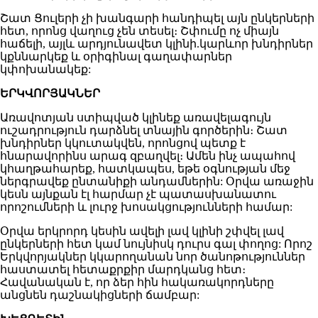
Շատ Ցուլերի չի խանգարի հանդիպել այն ընկերների
հետ, որոնց վաղուց չեն տեսել։ Շփումը ոչ միայն
հաճելի, այլև արդյունավետ կլինի.կարևոր խնդիրներ
կքննարկեք և օրիգինալ գաղափարներ
կփոխանակեք:
ԵՐԿՎՈՐՅԱԿՆԵՐ
Առավոտյան ստիպված կլինեք առավելագույն
ուշադրություն դարձնել տնային գործերին։ Շատ
խնդիրներ կկուտակվեն, որոնցով պետք է
հնարավորինս արագ զբաղվել։ Ամեն ինչ ապահով
կհաղթահարեք, հատկապես, եթե օգնության մեջ
ներգրավեք ընտանիքի անդամներին: Օրվա առաջին
կեսն այնքան էլ հարմար չէ պատասխանատու
որոշումների և լուրջ խոսակցությունների համար:
Օրվա երկրորդ կեսին ավելի լավ կլինի շփվել լավ
ընկերների հետ կամ նույնիսկ դուրս գալ փողոց: Որոշ
Երկվորյակներ կկարողանան նոր ծանոթություններ
հաստատել հետաքրքիր մարդկանց հետ։
Հավանական է, որ ձեր հին հակառակորդները
անցնեն դաշնակիցների ճամբար: