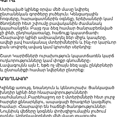
ԿԱՐԻՃ
Ստիպված կլինեք օրվա մեծ մասը նվիրել
ընտանեկան գործերը լուծելուն։ Կենցաղային
հոգսերը, հարազատներին օգնելը, երեխաների կամ
ծնողների հետ շփումը բավականին ժամանակ
կպահանջեն։ Բայց դա ձեզ համար ծանրաբեռնված
չի լինի, ընդհակառակը, հաճույք կպատճառի։
Հնարավոր կլինի ամրապնդել ձեր միջև կապերը,
ավելի լավ հասկանալ մտերիմներին և ինչ-որ կարևոր
բան սովորել ավագ կամ կրտսեր սերնդից:
Շատ Կարիճների ուրախություն կպատճառեն կարճ
ուղևորությունները կամ փոքր գնումները։
Լավագույնն այն է, եթե ոչ միայն ձեզ այլև ընկերների
և ընտանիքի համար նվերներ ընտրեք:
ԱՂԵՂՆԱՎՈՐ
Կլինեք առույգ, եռանդուն և կենսուրախ: Ցանկացած
խնդիր կլինի ձեր հնարավորությունների
սահմանում:.Բարեհաջող օր է մտերիմների հետ լուրջ
հարցեր քննարկելու, ապագայի ծրագրեր կազմելու
համար: Հնարավոր են հաճելի ծանոթություններ:
Նույնիսկ վեճերը կօգնեն փոխզիջումային լուծում
գտնել։ Աղեղնավորների մեծ մասը լրացուցիչ