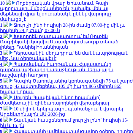
10
Ողբերգական վթար Երևանում․ Գայի
պողոտայում մեքենաներ են բախվել, մեկ այլ
մեքենայի վրա էլ ցուցանակ է ընկել. վարորդը
մահացել է
1
Ջուր չի լինի հուլիսի 28-ին ժամը 07.00-ից մինչև
հուլիսի 29-ը ժամը 07.00-ն
2
Խստորեն դատապարտում եմ Ռուբեն
Ռուբինյանի կողմից Ստամբուլում թուրք տեսած
լինելը. Դանիել Իոաննիսյան
3
Դերասանին մեղադրում են մանկապղծության
մեջ․ նա ձերբակալվել է
4
Պատմական հաղթանակ․ Հայաստանը
դարձավ աշխարհի առաջնության մեդալային
հաշվարկի հաղթող
5
Գագիկ Ծառուկյանից կբռնագանձվի 75 անշարժ
գույք, 42 ավտոմեքենա, 105 միլիարդ 865 միլիոն 865
հազար դրամ
6
Սուրեն Պապիկյանի նոր հրամանը՝
ժամկետային զինծառայողների վերաբերյալ
7
10 միլիոն երկրպագու պահանջում է վտարել
Արգենտինային ԱԱ-2026-ից
8
Տասնյակ հասցեներում ջուր չի լինի՝ հուլիսի 15-
ին և 16-ին
9
Հայաստանի ամենավտանգավոր օձերը. որտեղ