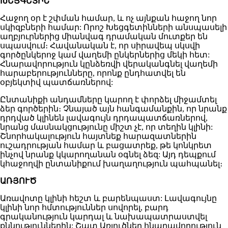
ԽԵՑԳԵՏԻՆ
Հաջող օր է շփման համար, և ոչ այնքան հաջող նոր
սկիզբների համար: Որոշ Խեցգետինների անսպասելի
աղբյուրներից միանվագ դրամական մուտքեր են
սպասվում։ Հավանական է, որ սիրավեպ սկսվի
գործընկերոջ կամ վաղեմի ընկերներից մեկի հետ:
Հնարավորություն կընձեռվի վերականգնել վաղեմի
հարաբերությունները, որոնք ընդհատվել են
օբյեկտիվ պատճառներով:
Ընտանիքի անդամները կարող է փորձել միջամտել
ձեր գործերին։ Չնայած այն հանգամանքին, որ նրանք
դրդված կլինեն լավագույն դրդապատճառներով,
նրանց մասնակցությունը միշտ չէ, որ տեղին կլինի:
Շնորհակալություն հայտնեք հարազատներին
ուշադրության համար և բացատրեք, թե կոնկրետ
ինչով նրանք կկարողանան օգնել ձեզ: Այդ դեպքում
կհաջողվի ընտանիքում խաղաղություն պահպանել։
ԱՌՅՈՒԾ
Առավոտը կլինի հեշտ և բարենպաստ: Լավագույնը
կլինի նոր հմտություններ սովորել, բարդ
գրականություն կարդալ և նախապատրաստվել
քննություններին: Շատ Առյուծներ հնարավորություն