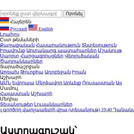
Հայերեն
Русский
English
Լրահոս
Ըստ թեմաների
Քաղաքական
Հասարակություն
Տնտեսություն
Իրավունք
Արտակարգ պատահարներ
Մշակույթ
Սպորտ
Հարցազրույցներ
Վերլուծական
Ծաղրանկարներ
Տարածաշրջան
Արցախ
Թուրքիա
Ադրբեջան
Իրան
Աշխարհ
ԱՄՆ
Եվրոպա
Մերձավոր Արևելք
Ռուսաստան
Այլ
Մամուլ
Հայաստան
Աշխարհ
Մեդիա
Տեսանյութեր
Լուսանկարներ
ծող վարչապետի վրա (տեսանյութ)
19:40
Դանակահարութ
Աստղագուշակ՝