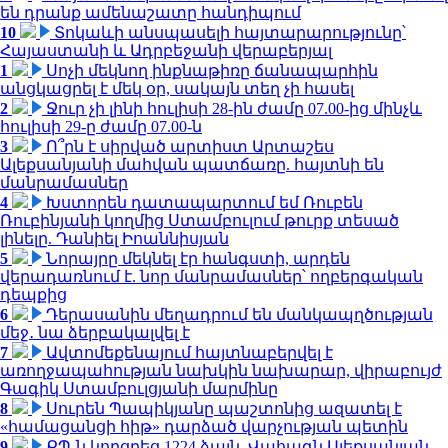
են դրանք ամենաշատը հանդիպում
10
Տոկաևի անսպասելի հայտարարությունը՝
Հայաստանի և Ադրբեջանի վերաբերյալ
1
Սոչի մեկնող ինքնաթիռը ճանապարհին
անցկացրել է մեկ օր, սակայն տեղ չի հասել
2
Ջուր չի լինի հուլիսի 28-ին ժամը 07.00-ից մինչև
հուլիսի 29-ը ժամը 07.00-ն
3
Ո՞րն է սիրված արտիստ Արտաշես
Ալեքսանյանի մահվան պատճառը. հայտնի են
մանրամասներ
4
Խստորեն դատապարտում եմ Ռուբեն
Ռուբինյանի կողմից Ստամբուլում թուրք տեսած
լինելը. Դանիել Իոաննիսյան
5
Նորայրը մեկնել էր հանգստի, արդեն
վերադառնում է. նոր մանրամասներ՝ ողբերգական
դեպքից
6
Դերասանին մեղադրում են մանկապղծության
մեջ․ նա ձերբակալվել է
7
Ավտոմեքենայում հայտնաբերվել է
առողջապահության նախկին նախարար, վիրաբույժ
Գագիկ Ստամբուլցյանի մարմինը
8
Սուրեն Պապիկյանը պաշտոնից ազատել է
«համացանցի հիթ» դարձած վարչության պետին
9
ՔՊ-ն կորցրեց 1224 ձայն. Վահագն Ալեքսանյան