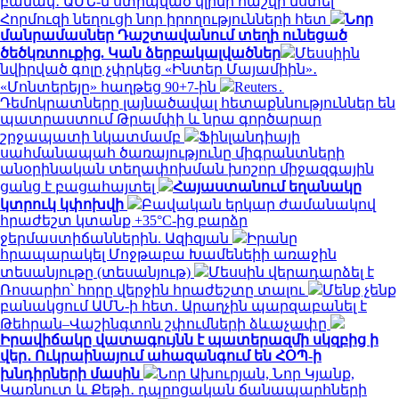
բանակ․ ԱՄՆ-ն ստիպված կլինի հաշվի նստել
Հորմուզի նեղուցի նոր իրողությունների հետ
Նոր
մանրամասներ Դաշտավանում տեղի ունեցած
ծեծկռտուքից. Կան ձերբակալվածներ
Մեսսիին
նվիրված գոլը չփրկեց «Ինտեր Մայամիին»․
«Մոնտերեյը» հաղթեց 90+7-ին
Reuters․
Դեմոկրատները լայնածավալ հետաքննություններ են
պատրաստում Թրամփի և նրա գործարար
շրջապատի նկատմամբ
Ֆինլանդիայի
սահմանապահ ծառայությունը միգրանտների
անօրինական տեղափոխման խոշոր միջազգային
ցանց է բացահայտել
Հայաստանում եղանակը
կտրուկ կփոխվի
Բավական երկար ժամանակով
հրաժեշտ կտանք +35°C-ից բարձր
ջերմաստիճաններին. Ազիզյան
Իրանը
հրապարակել Մոջթաբա Խամենեիի առաջին
տեսանյութը (տեսանյութ)
Մեսսին վերադարձել է
Ռոսարիո՝ հորը վերջին հրաժեշտը տալու
Մենք չենք
բանակցում ԱՄՆ-ի հետ․ Արաղչին պարզաբանել է
Թեհրան–Վաշինգտոն շփումների ձևաչափը
Իրավիճակը վատագույնն է պատերազմի սկզբից ի
վեր․ Ուկրաինայում ահազանգում են ՀՕՊ-ի
խնդիրների մասին
Նոր Ախուրյան, Նոր Կյանք,
Կառնուտ և Քեթի․ դպրոցական ճանապարհների