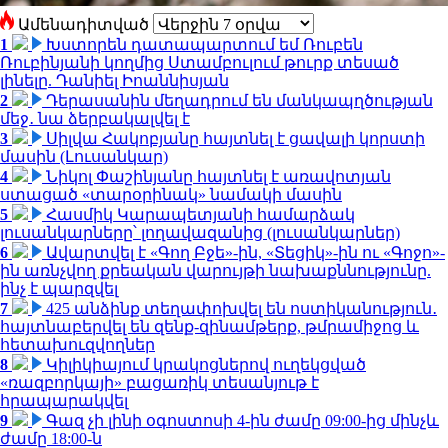
Ամենադիտված
1
Խստորեն դատապարտում եմ Ռուբեն
Ռուբինյանի կողմից Ստամբուլում թուրք տեսած
լինելը. Դանիել Իոաննիսյան
2
Դերասանին մեղադրում են մանկապղծության
մեջ․ նա ձերբակալվել է
3
Սիլվա Հակոբյանը հայտնել է ցավալի կորստի
մասին (Լուսանկար)
4
Նիկոլ Փաշինյանը հայտնել է առավոտյան
ստացած «տարօրինակ» նամակի մասին
5
Հասմիկ Կարապետյանի համարձակ
լուսանկարները՝ լողավազանից (լուսանկարներ)
6
Ավարտվել է «Գող Բջե»-ին, «Տեցիկ»-ին ու «Գոջո»-
ին առնչվող քրեական վարույթի նախաքննությունը.
ինչ է պարզվել
7
425 անձինք տեղափոխվել են ոստիկանություն․
հայտնաբերվել են զենք-զինամթերք, թմրամիջոց և
հետախուզվողներ
8
Կիլիկիայում կրակոցներով ուղեկցված
«ռազբորկայի» բացառիկ տեսանյութ է
հրապարակվել
9
Գազ չի լինի օգոստոսի 4-ին ժամը 09:00-ից մինչև
ժամը 18:00-ն