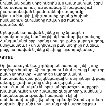
կունենան օգնել սիրելիներին և ի պատասխան ջերմ
երախտագիտություն ստանալ: Չի բացառվում
չնախատեսված եկամուտների ստացումը։
Այնուամենայնիվ, մի շտապեք դրանք ծախսել,
ինքնաբուխ գնումները դժվար թե հաճույք
պատճառեն:
Երեկոյան ստիպված կլինեք որոշ ծրագրեր
վերակառուցել, կամ նույնիսկ հրաժարվել դրանցից։
Հանգամանքները, որոնց վրա դուք չեք կարող ազդել,
կմիջամտեն: Ոչ մի աղետալի բան տեղի չի ունենա,
բայց ստիպված կլինեք մի փոքր նյարդայնանալ։
ԿՈՒՅՍ
Օրվա առաջին կեսը դժվար թե հարմար լինի լուրջ
գործերի համար։ Չի բացառվում մանր, բայց կարևոր
բանի կորուստը։ Կարող եք կարգուկանոն
հաստատել, զբաղվել կենցաղային խնդիրներով, բայց
պետք չէ չափազանց մեծ բեռ վերցնել ձեզ
վրա։ Հավանական են որոշ անհրաժեշտ սարքերի
խափանումներ։ Մի շտապեք գնել նորերը, ամենայն
հավանականությամբ, հնարավոր կլինի
սահմանափակվել վերանորոգմամբ: Չարժե գումար
ծախսել մի բանի վրա, առանց որի կարող եք յոլա