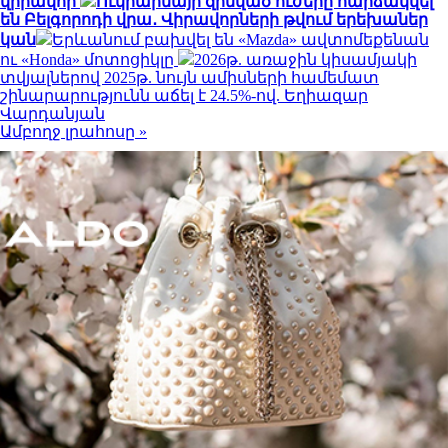
վիրավոր
Ուկրաինայի զինված ուժերը հարձակվել
են Բելգորոդի վրա․ Վիրավորների թվում երեխաներ
կան
Երևանում բախվել են «Mazda» ավտոմեքենան
ու «Honda» մոտոցիկլը
2026թ. առաջին կիսամյակի
տվյալներով 2025թ. նույն ամիսների համեմատ
շինարարությունն աճել է 24.5%-ով. Եղիազար
Վարդանյան
Ամբողջ լրահոսը »