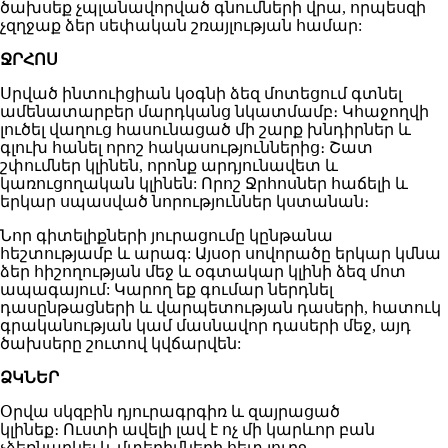
ծախսեք չպլանավորված գնումների վրա, որպեսզի
չզղջաք ձեր սեփական շռայլության համար:
ՋՐՀՈՍ
Սրված ինտուիցիան կօգնի ձեզ մոտեցում գտնել
ամենատարբեր մարդկանց նկատմամբ։ Կհաջողվի
լուծել վաղուց հասունացած մի շարք խնդիրներ և
գլուխ հանել որոշ հակասություններից։ Շատ
շփումներ կլինեն, որոնք արդյունավետ և
կառուցողական կլինեն: Որոշ Ջրհոսներ հաճելի և
երկար սպասված նորություններ կստանան։
Նոր գիտելիքների յուրացումը կընթանա
հեշտությամբ և արագ: Այսօր սովորածը երկար կմնա
ձեր հիշողության մեջ և օգտակար կլինի ձեզ մոտ
ապագայում: Կարող եք գումար ներդնել
դասընթացների և վարպետության դասերի, հատուկ
գրականության կամ մասնավոր դասերի մեջ, այդ
ծախսերը շուտով կվճարվեն:
ՁԿՆԵՐ
Օրվա սկզբին դյուրագրգիռ և զայրացած
կլինեք։ Ուստի ավելի լավ է ոչ մի կարևոր բան
չձեռնարկել և մտերիմների հետ լուրջ