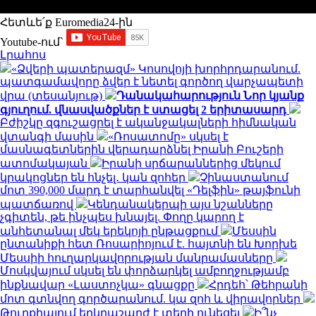
Հետևե՛ք Euromedia24-ին
Youtube-ում`
Լրահոս
«Ձվերի պատերազմ» Կոսովոյի խորհրդարանում.
պատգամավորը ձվեր է նետել գործող վարչապետի
վրա (տեսանյութ)
Դանակահարություն Նոր կյանք
գյուղում. վնասվածքներ է ստացել 2 երիտասարդ
Բժիշկը զգուշացրել է ականջակալների հիմնական
վտանգի մասին
«Ռոսատոմը» սկսել է
մասնագետներին վերադարձնել Իրանի Բուշերի
ատոմակայան
Իրանի սրճարաններից մեկում
կրակոցներ են հնչել․ կան զոհեր
Չինաստանում
մոտ 390,000 մարդ է տարհանվել «Դելֆին» թայֆունի
պատճառով
Կենդանակերպի այս նշանները
չգիտեն, թե ինչպես խնայել. Փողը կարող է
անհետանալ մեկ երեկոյի ընթացքում
Մեսսին
ընտանիքի հետ Ռոսարիոյում է. հայտնի են Խորխե
Մեսսիի հուղարկավորության մանրամասները
Մոսկվայում սկսել են փորձարկել ամբողջությամբ
ինքնավար «Լաստոչկա» գնացքը
Հրդեհ՝ Թեհրանի
մոտ գտնվող գործարանում. կա զոհ և վիրավորներ
Թուրքիայում երկրաշարժ է տեղի ունեցել
Ի՞նչ