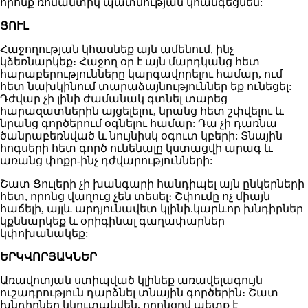
որոնք ռոմանտիկ պատմության կհանգեցնեն:
ՑՈՒԼ
Հաջողության կհասնեք այն ամենում, ինչ
կձեռնարկեք։ Հաջող օր է այն մարդկանց հետ
հարաբերությունները կարգավորելու համար, ում
հետ նախկինում տարաձայնություններ եք ունեցել:
Դժվար չի լինի ժամանակ գտնել տարեց
հարազատներին այցելելու, նրանց հետ շփվելու և
նրանց գործերում օգնելու համար: Դա չի դառնա
ծանրաբեռնված և նույնիսկ օգուտ կբերի: Տնային
հոգսերի հետ գործ ունենալը կստացվի արագ և
առանց փոքր-ինչ դժվարությունների:
Շատ Ցուլերի չի խանգարի հանդիպել այն ընկերների
հետ, որոնց վաղուց չեն տեսել։ Շփումը ոչ միայն
հաճելի, այլև արդյունավետ կլինի.կարևոր խնդիրներ
կքննարկեք և օրիգինալ գաղափարներ
կփոխանակեք:
ԵՐԿՎՈՐՅԱԿՆԵՐ
Առավոտյան ստիպված կլինեք առավելագույն
ուշադրություն դարձնել տնային գործերին։ Շատ
խնդիրներ կկուտակվեն, որոնցով պետք է