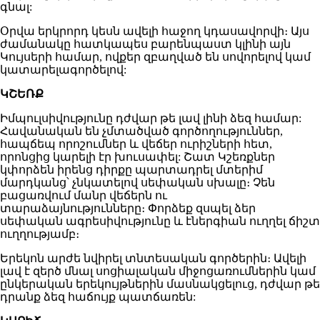
գնալ:
Օրվա երկրորդ կեսն ավելի հաջող կդասավորվի։ Այս
ժամանակը հատկապես բարենպաստ կլինի այն
Կույսերի համար, ովքեր զբաղված են սովորելով կամ
կատարելագործելով:
ԿՇԵՌՔ
Իմպուլսիվությունը դժվար թե լավ լինի ձեզ համար:
Հավանական են չմտածված գործողություններ,
հապճեպ որոշումներ և վեճեր ուրիշների հետ,
որոնցից կարելի էր խուսափել: Շատ Կշեռքներ
կփորձեն իրենց դիրքը պարտադրել մտերիմ
մարդկանց՝ չնկատելով սեփական սխալը։ Չեն
բացառվում մանր վեճերն ու
տարաձայնությունները։ Փորձեք զսպել ձեր
սեփական ագրեսիվությունը և էներգիան ուղղել ճիշտ
ուղղությամբ։
Երեկոն արժե նվիրել տնտեսական գործերին։ Ավելի
լավ է զերծ մնալ սոցիալական միջոցառումներին կամ
ընկերական երեկույթներին մասնակցելուց, դժվար թե
դրանք ձեզ հաճույք պատճառեն: