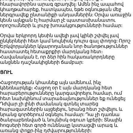
հնարավորինս արագ զբաղվել։ Ամեն ինչ ապահով
կհաղթահարեք, հատկապես, եթե օգնության մեջ
ներգրավեք ընտանիքի անդամներին: Օրվա առաջին
կեսն այնքան էլ հարմար չէ պատասխանատու
որոշումների և լուրջ խոսակցությունների համար:
Օրվա երկրորդ կեսին ավելի լավ կլինի շփվել լավ
ընկերների հետ կամ նույնիսկ դուրս գալ փողոց: Որոշ
Երկվորյակներ կկարողանան նոր ծանոթություններ
հաստատել հետաքրքիր մարդկանց հետ։
Հավանական է, որ ձեր հին հակառակորդները
անցնեն դաշնակիցների ճամբար:
ՑՈՒԼ
Հաջողության կհասնեք այն ամենում, ինչ
կձեռնարկեք։ Հաջող օր է այն մարդկանց հետ
հարաբերությունները կարգավորելու համար, ում
հետ նախկինում տարաձայնություններ եք ունեցել:
Դժվար չի լինի ժամանակ գտնել տարեց
հարազատներին այցելելու, նրանց հետ շփվելու և
նրանց գործերում օգնելու համար: Դա չի դառնա
ծանրաբեռնված և նույնիսկ օգուտ կբերի: Տնային
հոգսերի հետ գործ ունենալը կստացվի արագ և
առանց փոքր-ինչ դժվարությունների: