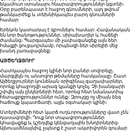
եկամուտ ստանալու հնարավորություններ կգտնի։
Օրը բարենպաստ է հաջող գնումների, այդ թվում՝
թանկարժեք և տեխնիկապես բարդ գնումների
համար:
Երեկոն կատարյալ է զբոսնելու համար։ Հավանական
են նոր ծանոթություններ, սիրախաղեր և հաճելի
ժամանց։ Պարզապես մի չափազանցեք այն ձեր
հմայքի ցուցադրմամբ, որպեսզի ձեր սիրելիի մեջ
խանդ չառաջացնեք:
ԱՅԾԵՂՋՅՈՒՐ
Հատկապես հաջող կլինի նոր բաներ սովորելը,
մարզվելն ու անսովոր թեմաները հասկանալը։ Շատ
Այծեղջյուրներ կունենան օրիգինալ գաղափարներ,
որոնք կհաջողվի արագ կյանքի կոչել։ Չի խանգարի
շփվել այն ընկերների հետ, որոնց հետ նմանատիպ
հետաքրքրություններ ունեք։ Զրույցը ոչ միայն ձեզ
հաճույք կպատճառի, այլև օգտակար կլինի։
Մտերիմների հետ կարճ ուղևորությունները վատ չեն
դասավորվի։ Դուք նոր տպավորություններ
կհավաքեք և կշեղվեք կենցաղային խնդիրներից։
Այնուամենայնիվ, չպետք է շատ ակտիվորեն գումար