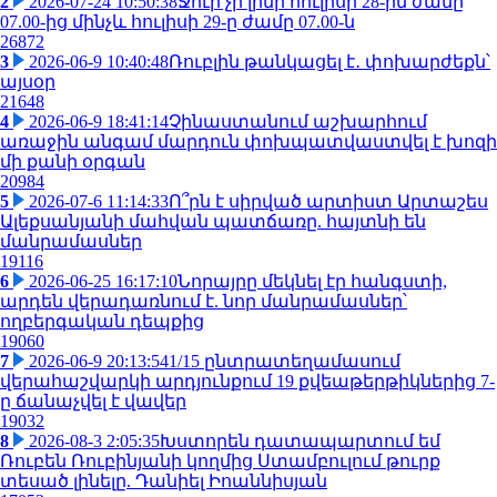
2
2026-07-24 10:50:38
Ջուր չի լինի հուլիսի 28-ին ժամը
07.00-ից մինչև հուլիսի 29-ը ժամը 07.00-ն
26872
3
2026-06-9 10:40:48
Ռուբլին թանկացել է․ փոխարժեքն՝
այսօր
21648
4
2026-06-9 18:41:14
Չինաստանում աշխարհում
առաջին անգամ մարդուն փոխպատվաստվել է խոզի
մի քանի օրգան
20984
5
2026-07-6 11:14:33
Ո՞րն է սիրված արտիստ Արտաշես
Ալեքսանյանի մահվան պատճառը. հայտնի են
մանրամասներ
19116
6
2026-06-25 16:17:10
Նորայրը մեկնել էր հանգստի,
արդեն վերադառնում է. նոր մանրամասներ՝
ողբերգական դեպքից
19060
7
2026-06-9 20:13:54
1/15 ընտրատեղամասում
վերահաշվարկի արդյունքում 19 քվեաթերթիկներից 7-
ը ճանաչվել է վավեր
19032
8
2026-08-3 2:05:35
Խստորեն դատապարտում եմ
Ռուբեն Ռուբինյանի կողմից Ստամբուլում թուրք
տեսած լինելը. Դանիել Իոաննիսյան