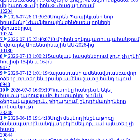
միլիարդ 865 միլիոն 865 հազար դրամ
12204
6
2026-07-26 11:30:39
Սուրեն Պապիկյանի նոր
հրամանը՝ ժամկետային զինծառայողների
վերաբերյալ
10724
7
2026-07-15 23:40:07
10 միլիոն երկրպագու պահանջում
է վտարել Արգենտինային ԱԱ-2026-ից
10180
8
2026-07-13 1:00:21
Տասնյակ հասցեներում ջուր չի լինի՝
հուլիսի 15-ին և 16-ին
9472
9
2026-07-12 1:01:19
Հայաստանի ամենավտանգավոր
օձերը. որտեղ են դրանք ամենաշատը հանդիպում
8948
10
2026-07-9 16:09:19
Պուտինը հանդես է եկել
հայտարարությամբ. Խուզարկություն և
ձերբակալություն․ թիրախում՝ ընդդիմադիրները
(տեսանյութ)
33248
1
2026-06-15 19:14:18
Սոչի մեկնող ինքնաթիռը
ճանապարհին անցկացրել է մեկ օր, սակայն տեղ չի
հասել
29844