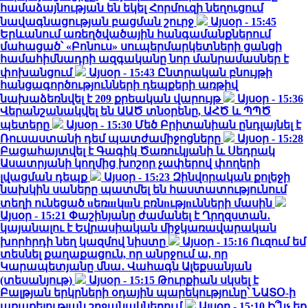
համաձայնության են եկել Հորմուզի նեղուցում
նավագնացության բացման շուրջ
Այսօր - 15:45
Երևանում առեղծվածային հանգամանքներում
մահացած՝ «Բոնուս» սուպերմարկետների ցանցի
համահիմնադրի ազգականը նոր մանրամասներ է
փոխանցում
Այսօր - 15:43
Ընտրական բնույթի
հանցագործությունների դեպքերի առթիվ
նախաձեռնվել է 209 քրեական վարույթ
Այսօր - 15:36
Վերանշանակվել են ԱԱԾ տնօրենը, ԱՀԾ և ՊՊԾ
պետերը
Այսօր - 15:30
Մեծ Բրիտանիան ընդլայնել է
Ռուսաստանի դեմ պատժամիջոցները
Այսօր - 15:28
Բացահայտվել է Գագիկ Ծառուկյանի և Սեդրակ
Ասատրյանի կողմից խոշոր չափերով փողերի
լվացման դեպք
Այսօր - 15:23
Զինվորական քոլեջի
նախկին սաները պատմել են հաստատությունում
տեղի ունեցած uեռшկшն բռնnւթյnւնների մասին
Այսօր - 15:21
Փաշինյանը ժամանել է Ղրղզստան․
կայանալու է Եվրասիական միջկառավարական
խորհրդի նեղ կազմով նիստը
Այսօր - 15:16
Ուզում եմ
տեսնել քաղաքացուն, որ անրջում ա, որ
Կարապետյանը մնա․ Վահագն Ալեքսանյան
(տեսանյութ)
Այսօր - 15:15
Թուրքիան սկսել է
Բալթյան երկրների օդային պարեկությունը՝ ՆԱՏՕ-ի
առաքելության շրջանակներում
Այսօր - 15:10
Ի՞նչ եք