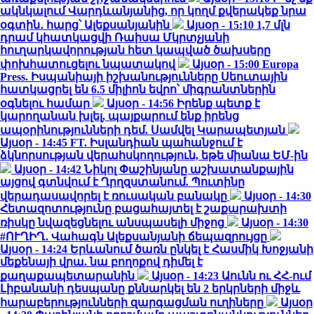
ակնկալում Վարդևանյանից, որ կողմ քվերակեք նրա
օգտին․ հարց՝ Ալեքսանյանին
Այսօր - 15:10
1,7 մլն
դրամ կհատկացվի Ռաիսա Մկրտչյանի
հուղարկավորության հետ կապված ծախսերը
փոխհատուցելու նպատակով
Այսօր - 15:00
Europa
Press. Իսպանիայի իշխանությունները Սեուտային
հատկացրել են 6.5 միլիոն եվրո՝ միգրանտներին
օգնելու համար
Այսօր - 14:56
Իրենք պետք է
կարողանան խլել, պայքարում ենք իրենց
ապօրինությունների դեմ. Սամվել Կարապետյան
Այսօր - 14:45
FT. Իսլանդիան պահանջում է
ձկնորսության վերահսկողություն, եթե միանա ԵՄ-ին
Այսօր - 14:42
Նիկոլ Փաշինյանը աշխատանքային
այցով գտնվում է Ղրղզստանում. Պուտինը
վերադասավորել է ռուսական բանակը
Այսօր - 14:30
Հետազոտությունը բացահայտել է շաքարախտի
ռիսկը նվազեցնելու անսպասելի միջոց
Այսօր - 14:30
#ՈՒՂԻՂ․ Վահագն Ալեքսանյանի ճեպազրույցը
Այսօր - 14:24
Երևանում ծառն ընկել է Հասմիկ Խոջյանի
մեքենայի վրա. նա բողոքով դիմել է
քաղաքապետարանին
Այսօր - 14:23
Աունն ու ՀՀ-ում
Լիբանանի դեսպանը քննարկել են 2 երկրների միջև
հարաբերությունների զարգացման ուղիները
Այսօր