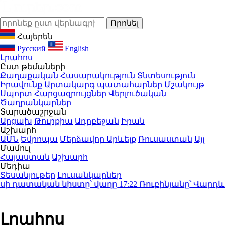
Հայերեն
Русский
English
Լրահոս
Ըստ թեմաների
Քաղաքական
Հասարակություն
Տնտեսություն
Իրավունք
Արտակարգ պատահարներ
Մշակույթ
Սպորտ
Հարցազրույցներ
Վերլուծական
Ծաղրանկարներ
Տարածաշրջան
Արցախ
Թուրքիա
Ադրբեջան
Իրան
Աշխարհ
ԱՄՆ
Եվրոպա
Մերձավոր Արևելք
Ռուսաստան
Այլ
Մամուլ
Հայաստան
Աշխարհ
Մեդիա
Տեսանյութեր
Լուսանկարներ
ի դատական նիստը՝ վաղը
17:22
Ռուբինյանը՝ Վարդևանյ
Լրահոս