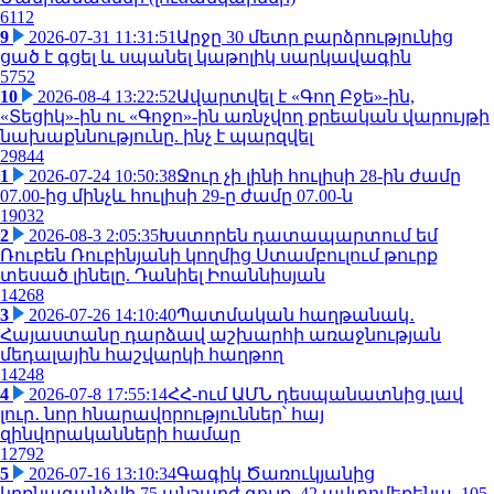
6112
9
2026-07-31 11:31:51
Արջը 30 մետր բարձրությունից
ցած է գցել և սպանել կաթոլիկ սարկավագին
5752
10
2026-08-4 13:22:52
Ավարտվել է «Գող Բջե»-ին,
«Տեցիկ»-ին ու «Գոջո»-ին առնչվող քրեական վարույթի
նախաքննությունը. ինչ է պարզվել
29844
1
2026-07-24 10:50:38
Ջուր չի լինի հուլիսի 28-ին ժամը
07.00-ից մինչև հուլիսի 29-ը ժամը 07.00-ն
19032
2
2026-08-3 2:05:35
Խստորեն դատապարտում եմ
Ռուբեն Ռուբինյանի կողմից Ստամբուլում թուրք
տեսած լինելը. Դանիել Իոաննիսյան
14268
3
2026-07-26 14:10:40
Պատմական հաղթանակ․
Հայաստանը դարձավ աշխարհի առաջնության
մեդալային հաշվարկի հաղթող
14248
4
2026-07-8 17:55:14
ՀՀ-ում ԱՄՆ դեսպանատնից լավ
լուր․ նոր հնարավորություններ՝ հայ
զինվորականների համար
12792
5
2026-07-16 13:10:34
Գագիկ Ծառուկյանից
կբռնագանձվի 75 անշարժ գույք, 42 ավտոմեքենա, 105