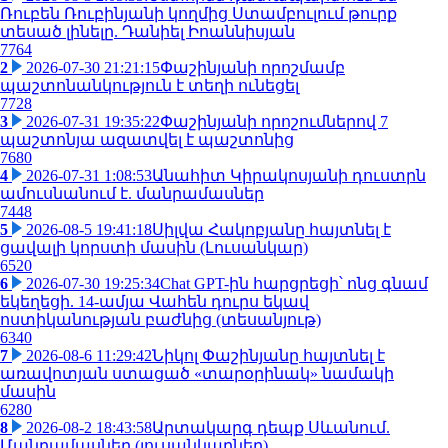
Ռուբեն Ռուբինյանի կողմից Ստամբուլում թուրք
տեսած լինելը. Դանիել Իոաննիսյան
7764
2
2026-07-30 21:21:15
Փաշինյանի որոշմամբ
պաշտոնանկություն է տեղի ունեցել
7728
3
2026-07-31 19:35:22
Փաշինյանի որոշումներով 7
պաշտոնյա ազատվել է պաշտոնից
7680
4
2026-07-31 1:08:53
Անահիտ Կիրակոսյանի դուստրն
ամուսնանում է. մանրամասներ
7448
5
2026-08-5 19:41:18
Սիլվա Հակոբյանը հայտնել է
ցավալի կորստի մասին (Լուսանկար)
6520
6
2026-07-30 19:25:34
Chat GPT-ին հարցրեցի՝ ոնց գնամ
եկեղեցի. 14-ամյա Վահեն դուրս եկավ
ոստիկանության բաժնից (տեսանյութ)
6340
7
2026-08-6 11:29:42
Նիկոլ Փաշինյանը հայտնել է
առավոտյան ստացած «տարօրինակ» նամակի
մասին
6280
8
2026-08-2 18:43:58
Արտակարգ դեպք Սևանում.
Մանրամասներ (լուսանկարներ)