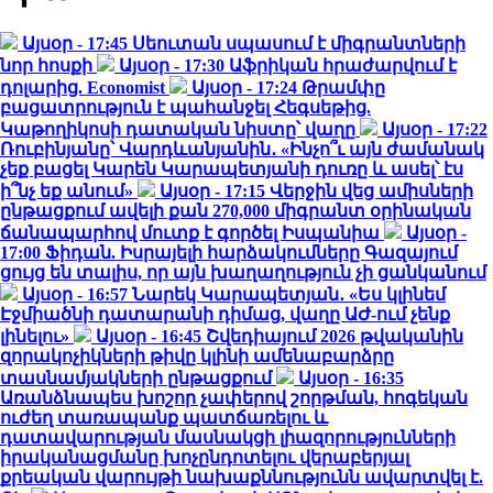
Այսօր - 17:45
Սեուտան սպասում է միգրանտների
նոր հոսքի
Այսօր - 17:30
Աֆրիկան ​​հրաժարվում է
դոլարից. Economist
Այսօր - 17:24
Թրամփը
բացատրություն է պահանջել Հեգսեթից.
Կաթողիկոսի դատական նիստը՝ վաղը
Այսօր - 17:22
Ռուբինյանը՝ Վարդևանյանին․ «Ինչո՞ւ այն ժամանակ
չեք բացել Կարեն Կարապետյանի դուռը և ասել՝ էս
ի՞նչ եք անում»
Այսօր - 17:15
Վերջին վեց ամիսների
ընթացքում ավելի քան 270,000 միգրանտ օրինական
ճանապարհով մուտք է գործել Իսպանիա
Այսօր -
17:00
Ֆիդան. Իսրայելի հարձակումները Գազայում
ցույց են տալիս, որ այն խաղաղություն չի ցանկանում
Այսօր - 16:57
Նարեկ Կարապետյան․ «Ես կլինեմ
Էջմիածնի դատարանի դիմաց, վաղը ԱԺ-ում չենք
լինելու»
Այսօր - 16:45
Շվեդիայում 2026 թվականին
զորակոչիկների թիվը կլինի ամենաբարձրը
տասնամյակների ընթացքում
Այսօր - 16:35
Առանձնապես խոշոր չափերով շորթման, հոգեկան
ուժեղ տառապանք պատճառելու և
դատավարության մասնակցի լիազորությունների
իրականացմանը խոչընդոտելու վերաբերյալ
քրեական վարույթի նախաքննությունն ավարտվել է.