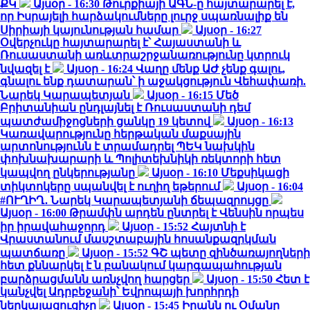
ՔԿ
Այսօր - 16:30
Թուրքիայի ԱԳՆ-ը հայտարարել է,
որ Իսրայելի հարձակումները լուրջ սպառնալիք են
Սիրիայի կայունության համար
Այսօր - 16:27
Օվերչուկը հայտարարել է՝ Հայաստանի և
Ռուսաստանի առևտրաշրջանառությունը կտրուկ
նվազել է
Այսօր - 16:24
Վաղը մենք ԱԺ չենք գալու,
գնալու ենք դատարան՝ ի աջակցություն Վեհափառի.
Նարեկ Կարապետյան
Այսօր - 16:15
Մեծ
Բրիտանիան ընդլայնել է Ռուսաստանի դեմ
պատժամիջոցների ցանկը 19 կետով
Այսօր - 16:13
Կառավարությունը հերթական մաքսային
արտոնությունն է տրամադրել ՊԵԿ նախկին
փոխնախարարի և Պոլիտեխնիկի ռեկտորի հետ
կապվող ընկերությանը
Այսօր - 16:10
Մեքսիկացի
տիկտոկերը սպանվել է ուղիղ եթերում
Այսօր - 16:04
#ՈՒՂԻՂ․ Նարեկ Կարապետյանի ճեպազրույցը
Այսօր - 16:00
Թրամփն արդեն ընտրել է Վենսին որպես
իր իրավահաջորդ
Այսօր - 15:52
Հայտնի է
Վրաստանում մասշտաբային հոսանքազրկման
պատճառը
Այսօր - 15:52
ԳՇ պետը զինծառայողների
հետ քննարկել է ն բանակում կարգապահության
բարձրացմանն առնչվող հարցեր
Այսօր - 15:50
Հետ է
կանչվել Ադրբեջանի՝ Եվրոպայի խորհրդի
ներկայացուցիչը
Այսօր - 15:45
Իրանն ու Օմանը