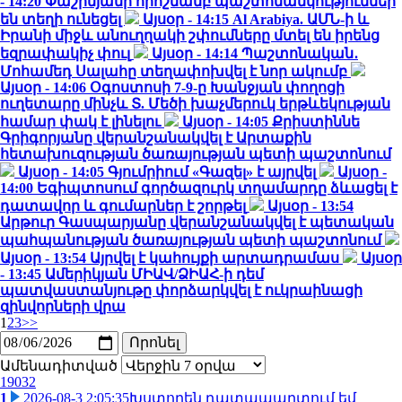
- 14:20
Փաշինյանի որոշմամբ պաշտոնանկություններ
են տեղի ունեցել
Այսօր - 14:15
Al Arabiya. ԱՄՆ-ի և
Իրանի միջև անուղղակի շփումները մտել են իրենց
եզրափակիչ փուլ
Այսօր - 14:14
Պաշտոնական․
Մոհամեդ Սալահը տեղափոխվել է նոր ակումբ
Այսօր - 14:06
Օգոստոսի 7-9-ը Խանջյան փողոցի
ուղետարը մինչև Տ. Մեծի խաչմերուկ երթևեկության
համար փակ է լինելու
Այսօր - 14:05
Քրիստիննե
Գրիգորյանը վերանշանակվել է Արտաքին
հետախուզության ծառայության պետի պաշտոնում
Այսօր - 14:05
Գյումրիում «Գազել» է այրվել
Այսօր -
14:00
Եգիպտոսում գործազուրկ տղամարդը ձևացել է
դատավոր և գումարներ է շորթել
Այսօր - 13:54
Արթուր Գասպարյանը վերանշանակվել է պետական
պահպանության ծառայության պետի պաշտոնում
Այսօր - 13:54
Այրվել է կահույքի արտադրամաս
Այսօր
- 13:45
Ամերիկյան ՄԻԱՎ/ՁԻԱՀ-ի դեմ
պատվաստանյութը փորձարկվել է ուկրաինացի
զինվորների վրա
1
2
3
>>
Ամենադիտված
19032
1
2026-08-3 2:05:35
Խստորեն դատապարտում եմ