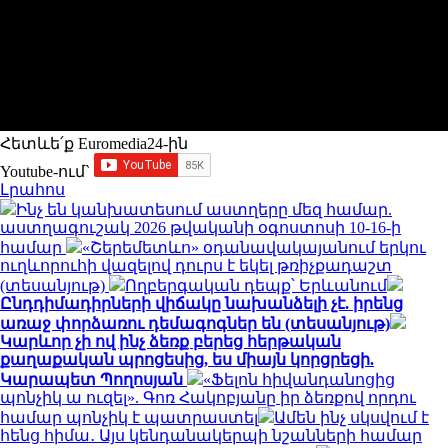
Հետևե՛ք Euromedia24-ին
Youtube-ում`
Լրահոս
Ինչ են կանխատեսում աստղերը մեզ համար.
աստղագուշակ 2026 թվականի օգոստոսի 10-16-ի
համար
«Շերեմետևո» օդանավակայանում երկու
ուղևորուհի վազելով դուրս է եկել թռիչքադաշտ
(տեսանյութ)
Ողբերգական դեպք՝ Երևանում
Ընդդիմադիրների վիճակը նախանձելի չէ. իրենց
առաջ փորձառու դեմագոգներ են (տեսանյութ)
Կարևոր չի ով ինչ ձեռք բերեց հերթական
քաղաքական պրոցեսից, ես միայն կորցրեցի.
Կարապետ Պողոսյան
«Ֆելոն հիվանդանոցից
պոնչիկ ա ուզել». Գոռ Հակոբյանը իր ձեռքով որդու
համար պոնչիկ է պատրաստել
Ամեն ինչ սկսվում է
հենց հիմա․ Այս կենդանակերպի նշանների համար