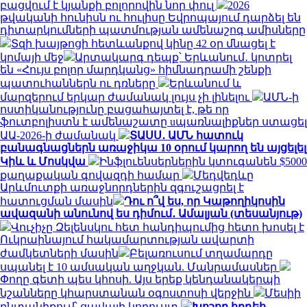
բացվում է կյանքի բոլորովին նոր փուլ
2026
թվականի հունիսն ու հուլիսը Եվրոպայում դարձել են
դիտարկումների պատմության ամենաշոգ ամիսները
Տզի խայթոցի հետևանքով կինը 42 օր մնացել է
կոմայի մեջ
Արտակարգ դեպք՝ Երևանում․ կոտրել
են «Հույս բոլոր մարդկանց» հիմնադրամի շենքի
պատուհաններն ու դռները
Երևանում և
մարզերում երկար ժամանակ լույս չի լինելու
ԱՄՆ-ի
ոստիկանությունը բացահայտել է, թե որ
ֆուտբոլիստն է ամենաշատը uպառնալիքներ ստացել
ԱԱ-2026-ի ժամանակ
ՏԱՍՍ․ ԱՄՆ հատուկ
բանագնացներն առաջիկա 10 օրում կարող են այցելել
Կիև և Մոսկվա
Ինֆլուենսերներին կտուգանեն $5000
քաղաքական գովազդի համար
Մեդվեդևը
Արևմուտքի առաջնորդներին զգուշացրել է
հատուցման մասին
Դու ո՞վ ես, որ Կաթողիկոսին
ավազանի անունով ես դիմում․ Ամալյան (տեսանյութ)
Վուչիչը Զելենսկու հետ հանդիպումից հետո խոսել է
Ուկրաինայում հակամարտության ավարտի
ժամկետների մասին
Բելառուսում տղամարդը
սպանել է 10 ամսական աղջկան. Մանրամասներ
Փողը գետի պես կհոսի. Այս երեք կենդանակերպի
նշանները կհարստանան օգոստոսի վերջին
Մեսիի
ընտանիքում՝ ցավալի կորուստ
Խոշոր հրդեհ