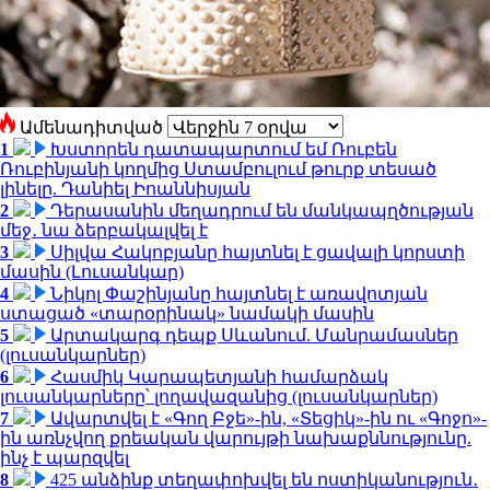
Ամենադիտված
1
Խստորեն դատապարտում եմ Ռուբեն
Ռուբինյանի կողմից Ստամբուլում թուրք տեսած
լինելը. Դանիել Իոաննիսյան
2
Դերասանին մեղադրում են մանկապղծության
մեջ․ նա ձերբակալվել է
3
Սիլվա Հակոբյանը հայտնել է ցավալի կորստի
մասին (Լուսանկար)
4
Նիկոլ Փաշինյանը հայտնել է առավոտյան
ստացած «տարօրինակ» նամակի մասին
5
Արտակարգ դեպք Սևանում. Մանրամասներ
(լուսանկարներ)
6
Հասմիկ Կարապետյանի համարձակ
լուսանկարները՝ լողավազանից (լուսանկարներ)
7
Ավարտվել է «Գող Բջե»-ին, «Տեցիկ»-ին ու «Գոջո»-
ին առնչվող քրեական վարույթի նախաքննությունը.
ինչ է պարզվել
8
425 անձինք տեղափոխվել են ոստիկանություն․