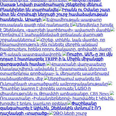
Սայաթ Նովայի բարձրահարկ շենքերից մեկում.
Բնակիչներ են տարհանվել
Իրանն ու Օմանը շատ
մոտ են Հորմուզի նեղուցի շուրջ համաձայնության
հասնելուն․ Արաղչի
Եվրամիության պայքարը
ռուսական գազի դեմ դանդաղել է
Մեդվեդևը խոսել
է Զելենսկու «գարշելի կարիերայի» ավարտի մասին
Որոնվում է նախաձեռնված քրեական վարույթի
շրջանակներում
Հիշեք, տիկին․ կան մայրեր, որ
հնարավորություն չեն ունեցել վերջին անգամ
համբուրելու իրենց որդու ճակատը. զոհվածի մայրը՝
ՔՊ-ական պատգամավորին
Ռուբիո․ ԱՄՆ-ը 201 մլն
դոլար է հատկացրել TRIPP-ի և Միջին միջանցքի
զարգացման համար
Վրաստանի վարչապետը
Սաակաշվիլուն անվանել է «խայտառակ կեղտոտ
օտարերկրյա գործակալ» և մեղադրել պատերազմ
սանձազերծելու մեջ
Սերբիայում աջակցել են
Ուկրաինայի տարածքային ամբողջականությանը
Պուտինը կարող է փորձել ստուգել ՆԱՏՕ-ի
միասնությունն ու Թրամփի արձագանքը. CBS News
Ռուսաստանը «Իսկանդերներով» հարվածել է Կիևին․
խոցվել է երկու կարևոր օբյեկտ
Փաշինյանը
զանգահարել է Ալիևին. Զելենսկին մտնում է ՌԴ
դաշնակցի «տարածք»
ՉԹՕ-ների շուրջ