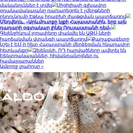
մականուններ է տվել
Սիցիլիայի գլխավոր
օդանավակայանը դադարեցրել է չվերթների
ընդունումը Էթնա հրաբխի ժայթքման պատճառով
Մեդվեդև․ «Արևմուտքը կլքի Հայաստանին, երբ այն
դադարի օգտակար լինել Ռուսաստանի դեմ»
Գելենջիկում լողափերը փակվել են ԱԹՍ-ների
հարձակման վտանգի պատճառով
Քաղաքագետը
նշել է ԵՄ-ի հետ Հայաստանի մերձեցման հնարավոր
հետևանքը
Զելենսկի․ ՌԴ հարվածները ավերել են
էլեկտրակայաններ, հիվանդանոցներ ու
համալսարաններ
Ամբողջ լրահոսը »