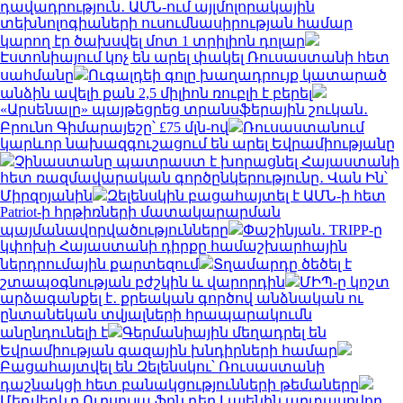
դավադրություն․ ԱՄՆ-ում այլմոլորակային
տեխնոլոգիաների ուսումնասիրության համար
կարող էր ծախսվել մոտ 1 տրիլիոն դոլար
Էստոնիայում կոչ են արել փակել Ռուսաստանի հետ
սահմանը
Ուգալդեի գոլը խաղադրույք կատարած
անձին ավելի քան 2,5 միլիոն ռուբլի է բերել
«Արսենալը» պայթեցրեց տրանսֆերային շուկան․
Բրունո Գիմարայեշը՝ £75 մլն-ով
Ռուսաստանում
կարևոր նախազգուշացում են արել Եվրամիությանը
Չինաստանը պատրաստ է խորացնել Հայաստանի
հետ ռազմավարական գործընկերությունը․ Վան Ին՝
Միրզոյանին
Զելենսկին բացահայտել է ԱՄՆ-ի հետ
Patriot-ի հրթիռների մատակարարման
պայմանավորվածությունները
Փաշինյան․ TRIPP-ը
կփոխի Հայաստանի դիրքը համաշխարհային
ներդրումային քարտեզում
Տղամարդը ծեծել է
շտապօգնության բժշկին և վարորդին
ՄԻՊ-ը կոշտ
արձագանքել է․ քրեական գործով անձնական ու
ընտանեկան տվյալների հրապարակումն
անընդունելի է
Գերմանիային մեղադրել են
Եվրամիության գազային խնդիրների համար
Բացահայտվել են Զելենսկու՝ Ռուսաստանի
դաշնակցի հետ բանակցությունների թեմաները
Մեդվեդևը Ուրսուլա ֆոն դեր Լայենին արտասովոր