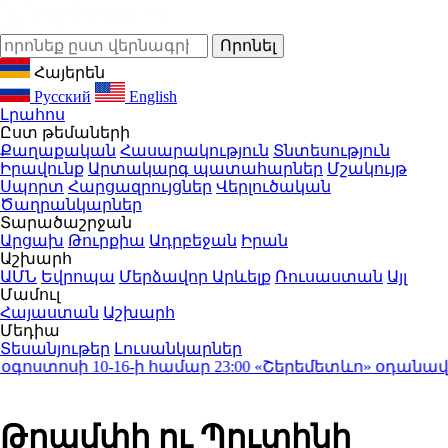
Հայերեն
Русский
English
Լրահոս
Ըստ թեմաների
Քաղաքական
Հասարակություն
Տնտեսություն
Իրավունք
Արտակարգ պատահարներ
Մշակույթ
Սպորտ
Հարցազրույցներ
Վերլուծական
Ծաղրանկարներ
Տարածաշրջան
Արցախ
Թուրքիա
Ադրբեջան
Իրան
Աշխարհ
ԱՄՆ
Եվրոպա
Մերձավոր Արևելք
Ռուսաստան
Այլ
Մամուլ
Հայաստան
Աշխարհ
Մեդիա
Տեսանյութեր
Լուսանկարներ
ստոսի 10-16-ի համար
23:00
«Շերեմետևո» օդանավակայա
Թրամփի ու Պուտինի