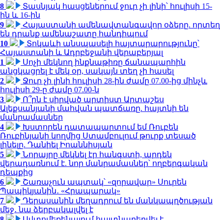
8
Տասնյակ հասցեներում ջուր չի լինի՝ հուլիսի 15-
ին և 16-ին
9
Հայաստանի ամենավտանգավոր օձերը. որտեղ
են դրանք ամենաշատը հանդիպում
10
Տոկաևի անսպասելի հայտարարությունը՝
Հայաստանի և Ադրբեջանի վերաբերյալ
1
Սոչի մեկնող ինքնաթիռը ճանապարհին
անցկացրել է մեկ օր, սակայն տեղ չի հասել
2
Ջուր չի լինի հուլիսի 28-ին ժամը 07.00-ից մինչև
հուլիսի 29-ը ժամը 07.00-ն
3
Ո՞րն է սիրված արտիստ Արտաշես
Ալեքսանյանի մահվան պատճառը. հայտնի են
մանրամասներ
4
Խստորեն դատապարտում եմ Ռուբեն
Ռուբինյանի կողմից Ստամբուլում թուրք տեսած
լինելը. Դանիել Իոաննիսյան
5
Նորայրը մեկնել էր հանգստի, արդեն
վերադառնում է. նոր մանրամասներ՝ ողբերգական
դեպքից
6
Շառաչուն ապտակ՝ «զորավար» Սուրեն
Պապիկյանին․ «Հրապարակ»
7
Դերասանին մեղադրում են մանկապղծության
մեջ․ նա ձերբակալվել է
8
Ավտոմեքենայում հայտնաբերվել է