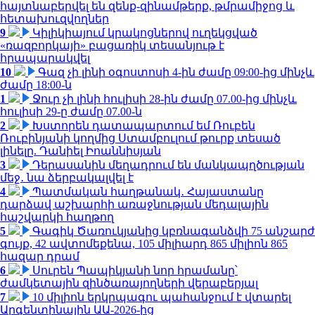
հայտնաբերվել են զենք-զինամթերք, թմրամիջոց և
հետախուզվողներ
9
Կիլիկիայում կրակոցներով ուղեկցված
«ռազբորկայի» բացառիկ տեսանյութ է
հրապարակվել
10
Գազ չի լինի օգոստոսի 4-ին ժամը 09:00-ից մինչև
ժամը 18:00-ն
1
Ջուր չի լինի հուլիսի 28-ին ժամը 07.00-ից մինչև
հուլիսի 29-ը ժամը 07.00-ն
2
Խստորեն դատապարտում եմ Ռուբեն
Ռուբինյանի կողմից Ստամբուլում թուրք տեսած
լինելը. Դանիել Իոաննիսյան
3
Դերասանին մեղադրում են մանկապղծության
մեջ․ նա ձերբակալվել է
4
Պատմական հաղթանակ․ Հայաստանը
դարձավ աշխարհի առաջնության մեդալային
հաշվարկի հաղթող
5
Գագիկ Ծառուկյանից կբռնագանձվի 75 անշարժ
գույք, 42 ավտոմեքենա, 105 միլիարդ 865 միլիոն 865
հազար դրամ
6
Սուրեն Պապիկյանի նոր հրամանը՝
ժամկետային զինծառայողների վերաբերյալ
7
10 միլիոն երկրպագու պահանջում է վտարել
Արգենտինային ԱԱ-2026-ից