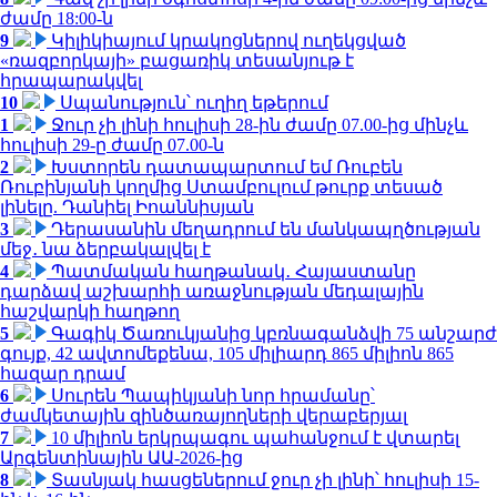
ժամը 18:00-ն
9
Կիլիկիայում կրակոցներով ուղեկցված
«ռազբորկայի» բացառիկ տեսանյութ է
հրապարակվել
10
Սպանություն՝ ուղիղ եթերում
1
Ջուր չի լինի հուլիսի 28-ին ժամը 07.00-ից մինչև
հուլիսի 29-ը ժամը 07.00-ն
2
Խստորեն դատապարտում եմ Ռուբեն
Ռուբինյանի կողմից Ստամբուլում թուրք տեսած
լինելը. Դանիել Իոաննիսյան
3
Դերասանին մեղադրում են մանկապղծության
մեջ․ նա ձերբակալվել է
4
Պատմական հաղթանակ․ Հայաստանը
դարձավ աշխարհի առաջնության մեդալային
հաշվարկի հաղթող
5
Գագիկ Ծառուկյանից կբռնագանձվի 75 անշարժ
գույք, 42 ավտոմեքենա, 105 միլիարդ 865 միլիոն 865
հազար դրամ
6
Սուրեն Պապիկյանի նոր հրամանը՝
ժամկետային զինծառայողների վերաբերյալ
7
10 միլիոն երկրպագու պահանջում է վտարել
Արգենտինային ԱԱ-2026-ից
8
Տասնյակ հասցեներում ջուր չի լինի՝ հուլիսի 15-