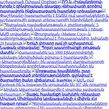
աշխատած Ուիլյամ Օրբիթը
ՌԴ-ն «Իսկանդերով»
խոցել է զինվորական գնացքը.Վեհափառի գործով
դատավորն ինքնաբացարկ հայտնեց (տեսանյութ)
Փաշինյանը հայտարարել է ԵԱՏՄ-ում ապրանքների և
աշխատուժի ազատ տեղաշարժի խնդիրների մասին
Պետական դավաճանության 4, լրտեսության՝ 5,
ահաբեկչության նախապատրաստության 1 դեպք.
ԱԱԾ տվյալներ
Թուրքական «Madame Coco»-ն
ամբողջությամբ հեռանում է Ռուսաստանից․ կփակվի
29 խանութ
Երևի փոստը լավ չի աշխատում․
Նաթան սրբազանը՝ Պոլսո պատրիարքի լռության
մասին
Հայաստանին ևս 5000 էլեկտրոմոբիլի
անմաքս ներմուծման քվոտա է հատկացվել
«Արարատցեմենտ»-ին պատկանող մարզադպրոցի
ձեռքբերման գործընթացում խախտումներ են
հայտնաբերվել
Մոջթաբա Խամենեին, ըստ
չհաստատված տեղեկությունների, գտնվում է
ծայրահեղ ծանր վիճակում․ IranWire
ԱՄՆ-ում
Facebook-ին և Instagram-ին տուգանել են 567 մլն դոլարով
Արման Ազարյանը ճանաչվել է տարվա լավագույն
փրկարար
Տաթև համայնքի նախկին ղեկավար
Մուրադ Սիմոնյանից կբռնագանձվի 4 միլիոն 454
հազար դրամ
Գերմանական օդանավակայանները
շտապ տեղադրում են պաշտպանական միջոցներ