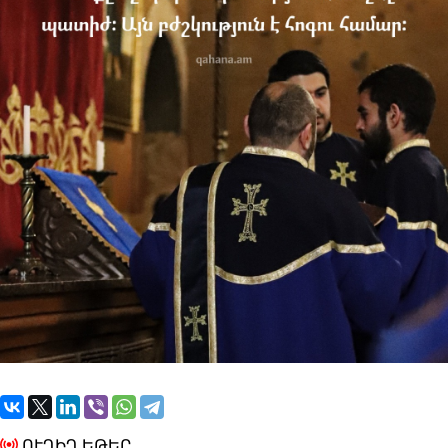
ՈՒՂԻՂ ԵԹԵՐ