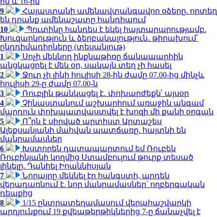
ին և 16-ին
9
Հայաստանի ամենավտանգավոր օձերը. որտեղ
են դրանք ամենաշատը հանդիպում
10
Պուտինը հանդես է եկել հայտարարությամբ.
Խուզարկություն և ձերբակալություն․ թիրախում՝
ընդդիմադիրները (տեսանյութ)
1
Սոչի մեկնող ինքնաթիռը ճանապարհին
անցկացրել է մեկ օր, սակայն տեղ չի հասել
2
Ջուր չի լինի հուլիսի 28-ին ժամը 07.00-ից մինչև
հուլիսի 29-ը ժամը 07.00-ն
3
Ռուբլին թանկացել է․ փոխարժեքն՝ այսօր
4
Չինաստանում աշխարհում առաջին անգամ
մարդուն փոխպատվաստվել է խոզի մի քանի օրգան
5
Ո՞րն է սիրված արտիստ Արտաշես
Ալեքսանյանի մահվան պատճառը. հայտնի են
մանրամասներ
6
Խստորեն դատապարտում եմ Ռուբեն
Ռուբինյանի կողմից Ստամբուլում թուրք տեսած
լինելը. Դանիել Իոաննիսյան
7
Նորայրը մեկնել էր հանգստի, արդեն
վերադառնում է. նոր մանրամասներ՝ ողբերգական
դեպքից
8
1/15 ընտրատեղամասում վերահաշվարկի
արդյունքում 19 քվեաթերթիկներից 7-ը ճանաչվել է