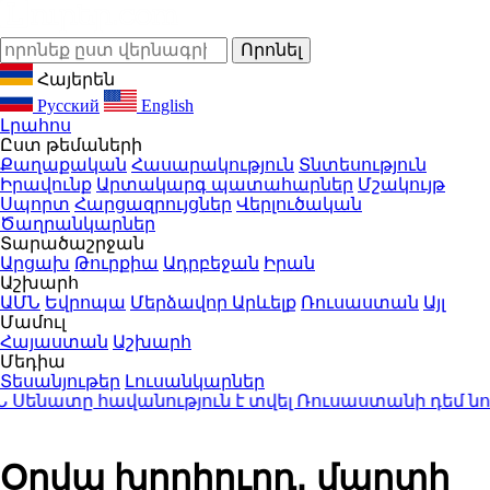
Հայերեն
Русский
English
Լրահոս
Ըստ թեմաների
Քաղաքական
Հասարակություն
Տնտեսություն
Իրավունք
Արտակարգ պատահարներ
Մշակույթ
Սպորտ
Հարցազրույցներ
Վերլուծական
Ծաղրանկարներ
Տարածաշրջան
Արցախ
Թուրքիա
Ադրբեջան
Իրան
Աշխարհ
ԱՄՆ
Եվրոպա
Մերձավոր Արևելք
Ռուսաստան
Այլ
Մամուլ
Հայաստան
Աշխարհ
Մեդիա
Տեսանյութեր
Լուսանկարներ
ատը հավանություն է տվել Ռուսաստանի դեմ նոր պ
Օրվա խորհուրդ․ մարտի