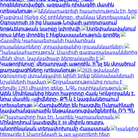
հոգեկերտվածքի, ազգային դիմագծի մասին
(տեսանյութ)
Աննկարագրելի հպարտություն էր, երբ
Բաքվում հնչեց ՀՀ օրհներգը․ Ժաննա Անդրեասյան
Օգոստոսի 10-ից Սայաթ-Նովայի պողոտայում
երթևեկության կարգը կփոխվի
Ստեփանավանում
ռուս կինը փորձել է ինքնասպանություն գործել
Հասմիկ Կարապետյանի համարձակ
լուսանկարները՝ լողավազանից (լուսանկարներ)
Դանակահարություն՝ Մասիսի գազալցակայաններից
մեկի մոտ. կասկածյալը ձերբակալվել է
Կաթողիկոսը՝ մեղադրյալի աթոռին․ ի՞նչ են մտածում
քաղաքացիները (տեսանյութ)
2026 թվականի
օգոստոսը վտանգավոր կլինի երեք կենդանակերպի
նշանների համար
Շրջանառությունից դուրս է
բերվել 1293 միավոր զենք․ ՆԳՆ ոստիկանություն
Ալեն Սիմոնյանից հետո հաջորդը Հայկ Կոնջորյանն է․
նրա մասին «սլիվները» ՔՊ-ն է կազմակերպում
(տեսանյութ)
Հարվածներ են հասցվել Ուկրաինայի
նավահանգստային ենթակառուցվածքներին. ՌԴ ՊՆ
Դատավորը հայ էր․ Նարեկ Կարապետյան
Մինվոդիում կասեցվել է 16 միլիոն ռուբլու
անօրինական տեղափոխումը Հայաստան
Կյանքից
հեռացել է Մադոննայի և այլ աստղերի հետ