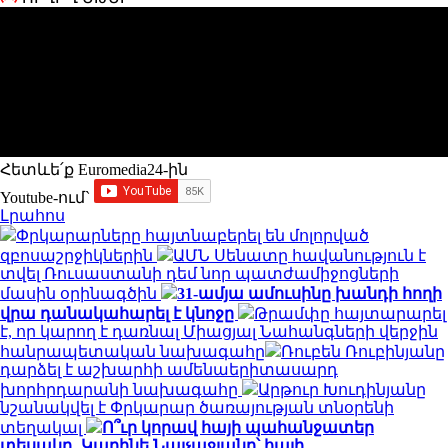
Հետևե՛ք Euromedia24-ին
Youtube-ում`
Լրահոս
Փրկարարները հայտնաբերել են մոլորված
զբոսաշրջիկներին
ԱՄՆ Սենատը հավանություն է
տվել Ռուսաստանի դեմ նոր պատժամիջոցների
մասին օրինագծին
31-ամյա ամուսինը խանդի հողի
վրա դանակահարել է կնոջը
Թրամփը հայտարարել
է, որ կարող է դառնալ Միացյալ Նահանգների վերջին
հանրապետական ​​նախագահը
Ռուբեն Ռուբինյանը
դարձել է աշխարհի ամենաերիտասարդ
խորհրդարանի նախագահը
Արթուր Խուդինյանը
նշանակվել է Փրկարար ծառայության տնօրենի
տեղակալ
Ո՞ւր կորավ հայի պահանջատեր
տեսակը․ Կարինե Նալչաջյանը՝ հայի