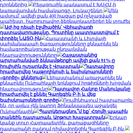
դրոններից
Բելառուսին պակասում է ԽՍՀՄ-ի
կառավարման համակարգը. Լուկաշենկո
Մեկ
ամսում՝ ավելի քան 400 հազար քմ ոչնչացված
պահեստ․ հարյուրավոր ձեռնարկատերեր են տուժել
ԱԺ-ից դեպի Էջմիածին՝ Վեհափառի
դատավարությանը. Պուտինը պատրաստվում է
փորձել ՆԱՏՕ-ին
Հայաստանի և Լիտվայի
սահմանապահ ծառայությունները քննարկել են
համագործակցության ընդլայնման
հնարավորությունները
Հայաստանից
արտահանված ձկնամթերքի ավելի քան 91%-ը
հուլիսին ուղարկվել է Վրաստան
Դատավորը
հրաժարվեց Կաթողիկոսի և եպիսկոպոսների
«գործը» քննելուց
Լեհաստանում առաջարկել են
քննարկել Ուկրաինայի երկնքում հրթիռների խոցման
հնարավորությունը
Դատավոր Հակոբ Մանուկյանը
հրաժարվել է քննել Գարեգին Բ-ի և վեց
եպիսկոպոսների գործը
Ռումինիայում հայտարարել
են, որ այլևս չեն կարող ֆինանսապես աջակցել
Ուկրաինային
Պատկերացնու՞մ եք՝ Հռոմի պապին
տանեին դատարան. Արթուր Խաչատրյան
Երկար
կյանք տուր Հայրապետին․ քաղաքացիները
դատարանի բակում դիմավորեցին Գարեգին Բ-ին