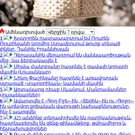
Ամենադիտված
1
Խստորեն դատապարտում եմ Ռուբեն
Ռուբինյանի կողմից Ստամբուլում թուրք տեսած
լինելը. Դանիել Իոաննիսյան
2
Դերասանին մեղադրում են մանկապղծության
մեջ․ նա ձերբակալվել է
3
Սիլվա Հակոբյանը հայտնել է ցավալի կորստի
մասին (Լուսանկար)
4
Նիկոլ Փաշինյանը հայտնել է առավոտյան
ստացած «տարօրինակ» նամակի մասին
5
Արտակարգ դեպք Սևանում. Մանրամասներ
(լուսանկարներ)
6
Ավարտվել է «Գող Բջե»-ին, «Տեցիկ»-ին ու «Գոջո»-
ին առնչվող քրեական վարույթի նախաքննությունը.
ինչ է պարզվել
7
425 անձինք տեղափոխվել են ոստիկանություն․
հայտնաբերվել են զենք-զինամթերք, թմրամիջոց և
հետախուզվողներ
8
Գազ չի լինի օգոստոսի 4-ին ժամը 09:00-ից մինչև