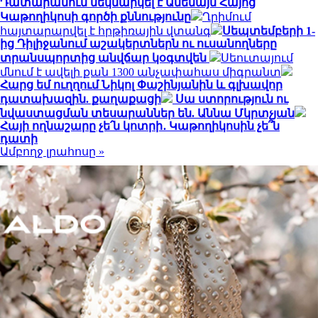
Դատարանում մեկնարկել է Ամենայն Հայոց
Կաթողիկոսի գործի քննությունը
Ղրիմում
հայտարարվել է հրթիռային վտանգ
Սեպտեմբերի 1-
ից Դիլիջանում աշակերտներն ու ուսանողները
տրանսպորտից անվճար կօգտվեն
Սեուտայում
մնում է ավելի քան 1300 անչափահաս միգրանտ
Հարց եմ ուղղում Նիկոլ Փաշինյանին և գլխավոր
դատախազին. քաղաքացի
Սա ստորություն ու
նվաստացման տեսարաններ են. Աննա Մկրտչյան
Հայի ողնաշարը չե՛ն կոտրի․ Կաթողիկոսին չե՞ն
դատի
Ամբողջ լրահոսը »