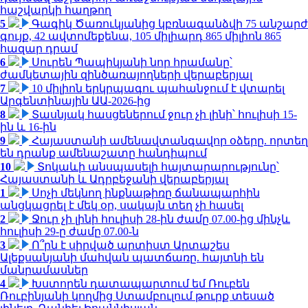
հաշվարկի հաղթող
5
Գագիկ Ծառուկյանից կբռնագանձվի 75 անշարժ
գույք, 42 ավտոմեքենա, 105 միլիարդ 865 միլիոն 865
հազար դրամ
6
Սուրեն Պապիկյանի նոր հրամանը՝
ժամկետային զինծառայողների վերաբերյալ
7
10 միլիոն երկրպագու պահանջում է վտարել
Արգենտինային ԱԱ-2026-ից
8
Տասնյակ հասցեներում ջուր չի լինի՝ հուլիսի 15-
ին և 16-ին
9
Հայաստանի ամենավտանգավոր օձերը. որտեղ
են դրանք ամենաշատը հանդիպում
10
Տոկաևի անսպասելի հայտարարությունը՝
Հայաստանի և Ադրբեջանի վերաբերյալ
1
Սոչի մեկնող ինքնաթիռը ճանապարհին
անցկացրել է մեկ օր, սակայն տեղ չի հասել
2
Ջուր չի լինի հուլիսի 28-ին ժամը 07.00-ից մինչև
հուլիսի 29-ը ժամը 07.00-ն
3
Ո՞րն է սիրված արտիստ Արտաշես
Ալեքսանյանի մահվան պատճառը. հայտնի են
մանրամասներ
4
Խստորեն դատապարտում եմ Ռուբեն
Ռուբինյանի կողմից Ստամբուլում թուրք տեսած