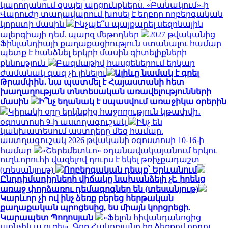
կարողանում զսպել արցունքներս. «Բանակում»-ի
Վարուժը տաղավարում խոսել է եղբոր ողբերգական
կորստի մասին
Ինչպե՞ս պայքարել սեզոնային
ալերգիայի դեմ. պարզ մեթոդներ
2027 թվականից
Ֆինլանդիայի քաղաքացիություն ստանալու համար
պետք է հանձնել երկրի մասին գիտելիքների
քննություն
Բազմաթիվ հասցեներում երկար
ժամանակ գազ չի լինելու
Ալիևը նամակ է գրել
Թրամփին․ նա պատմել է Հայաստանի հետ
խաղաղության տնտեսական առավելությունների
մասին
Ի՞նչ եղանակ է սպասվում առաջիկա օրերին
Կիրակի օրը երկնքից հաջողություն կթափվի․
օգոստոսի 9-ի աստղագուշակ
Ինչ են
կանխատեսում աստղերը մեզ համար.
աստղագուշակ 2026 թվականի օգոստոսի 10-16-ի
համար
«Շերեմետևո» օդանավակայանում երկու
ուղևորուհի վազելով դուրս է եկել թռիչքադաշտ
(տեսանյութ)
Ողբերգական դեպք՝ Երևանում
Ընդդիմադիրների վիճակը նախանձելի չէ. իրենց
առաջ փորձառու դեմագոգներ են (տեսանյութ)
Կարևոր չի ով ինչ ձեռք բերեց հերթական
քաղաքական պրոցեսից, ես միայն կորցրեցի.
Կարապետ Պողոսյան
«Ֆելոն հիվանդանոցից
պոնչիկ ա ուզել». Գոռ Հակոբյանը իր ձեռքով որդու