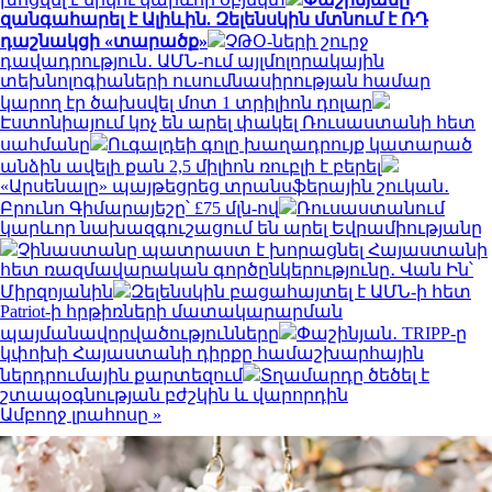
զանգահարել է Ալիևին. Զելենսկին մտնում է ՌԴ
դաշնակցի «տարածք»
ՉԹՕ-ների շուրջ
դավադրություն․ ԱՄՆ-ում այլմոլորակային
տեխնոլոգիաների ուսումնասիրության համար
կարող էր ծախսվել մոտ 1 տրիլիոն դոլար
Էստոնիայում կոչ են արել փակել Ռուսաստանի հետ
սահմանը
Ուգալդեի գոլը խաղադրույք կատարած
անձին ավելի քան 2,5 միլիոն ռուբլի է բերել
«Արսենալը» պայթեցրեց տրանսֆերային շուկան․
Բրունո Գիմարայեշը՝ £75 մլն-ով
Ռուսաստանում
կարևոր նախազգուշացում են արել Եվրամիությանը
Չինաստանը պատրաստ է խորացնել Հայաստանի
հետ ռազմավարական գործընկերությունը․ Վան Ին՝
Միրզոյանին
Զելենսկին բացահայտել է ԱՄՆ-ի հետ
Patriot-ի հրթիռների մատակարարման
պայմանավորվածությունները
Փաշինյան․ TRIPP-ը
կփոխի Հայաստանի դիրքը համաշխարհային
ներդրումային քարտեզում
Տղամարդը ծեծել է
շտապօգնության բժշկին և վարորդին
Ամբողջ լրահոսը »