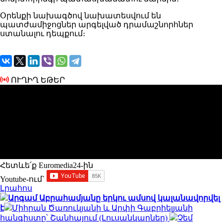
Օրենքի նախագծով նախատեսվում են
պատժամիջոցներ արգելված դրամաշնորհներ
ստանալու դեպքում։
ՈՒՂԻՂ ԵԹԵՐ
Հետևե՛ք Euromedia24-ին
Youtube-ում`
Լրահոս
Արգամ Աբրահամյանը երկու ամսով կալանավորվել
է
Միհրան Ծառուկյանի և Արփի Գաբրիելյանի
հանգիստը՝ Շանհայում (Լուսանկարներ)
Չեմ