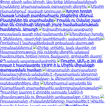
Փողը գետի պես կհոսի. Այս երեք կենդանակերպի
նշանները կհարստանան օգոստոսի վերջին
Մեսիի
ընտանիքում՝ ցավալի կորուստ
Խոշոր հրդեհ
Սայաթ Նովայի բարձրահարկ շենքերից մեկում.
Բնակիչներ են տարհանվել
Իրանն ու Օմանը շատ
մոտ են Հորմուզի նեղուցի շուրջ համաձայնության
հասնելուն․ Արաղչի
Եվրամիության պայքարը
ռուսական գազի դեմ դանդաղել է
Մեդվեդևը խոսել
է Զելենսկու «գարշելի կարիերայի» ավարտի մասին
Որոնվում է նախաձեռնված քրեական վարույթի
շրջանակներում
Հիշեք, տիկին․ կան մայրեր, որ
հնարավորություն չեն ունեցել վերջին անգամ
համբուրելու իրենց որդու ճակատը. զոհվածի մայրը՝
ՔՊ-ական պատգամավորին
Ռուբիո․ ԱՄՆ-ը 201 մլն
դոլար է հատկացրել TRIPP-ի և Միջին միջանցքի
զարգացման համար
Վրաստանի վարչապետը
Սաակաշվիլուն անվանել է «խայտառակ կեղտոտ
օտարերկրյա գործակալ» և մեղադրել պատերազմ
սանձազերծելու մեջ
Սերբիայում աջակցել են
Ուկրաինայի տարածքային ամբողջականությանը
Պուտինը կարող է փորձել ստուգել ՆԱՏՕ-ի
միասնությունն ու Թրամփի արձագանքը. CBS News
Ռուսաստանը «Իսկանդերներով» հարվածել է Կիևին․
խոցվել է երկու կարևոր օբյեկտ
Փաշինյանը