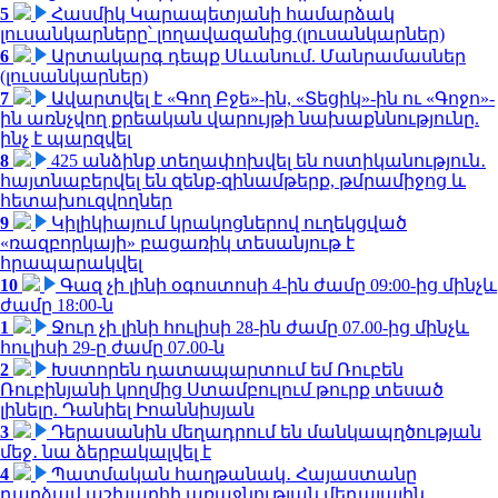
5
Հասմիկ Կարապետյանի համարձակ
լուսանկարները՝ լողավազանից (լուսանկարներ)
6
Արտակարգ դեպք Սևանում. Մանրամասներ
(լուսանկարներ)
7
Ավարտվել է «Գող Բջե»-ին, «Տեցիկ»-ին ու «Գոջո»-
ին առնչվող քրեական վարույթի նախաքննությունը.
ինչ է պարզվել
8
425 անձինք տեղափոխվել են ոստիկանություն․
հայտնաբերվել են զենք-զինամթերք, թմրամիջոց և
հետախուզվողներ
9
Կիլիկիայում կրակոցներով ուղեկցված
«ռազբորկայի» բացառիկ տեսանյութ է
հրապարակվել
10
Գազ չի լինի օգոստոսի 4-ին ժամը 09:00-ից մինչև
ժամը 18:00-ն
1
Ջուր չի լինի հուլիսի 28-ին ժամը 07.00-ից մինչև
հուլիսի 29-ը ժամը 07.00-ն
2
Խստորեն դատապարտում եմ Ռուբեն
Ռուբինյանի կողմից Ստամբուլում թուրք տեսած
լինելը. Դանիել Իոաննիսյան
3
Դերասանին մեղադրում են մանկապղծության
մեջ․ նա ձերբակալվել է
4
Պատմական հաղթանակ․ Հայաստանը
դարձավ աշխարհի առաջնության մեդալային