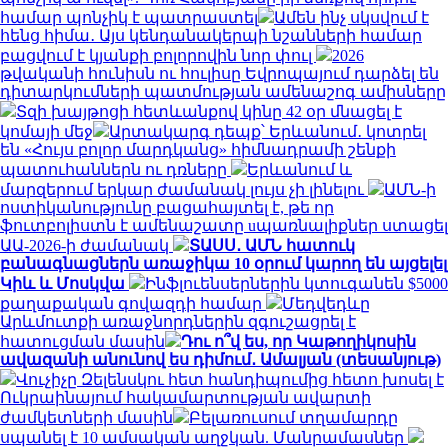
համար պոնչիկ է պատրաստել
Ամեն ինչ սկսվում է
հենց հիմա․ Այս կենդանակերպի նշանների համար
բացվում է կյանքի բոլորովին նոր փուլ
2026
թվականի հունիսն ու հուլիսը Եվրոպայում դարձել են
դիտարկումների պատմության ամենաշոգ ամիսները
Տզի խայթոցի հետևանքով կինը 42 օր մնացել է
կոմայի մեջ
Արտակարգ դեպք՝ Երևանում․ կոտրել
են «Հույս բոլոր մարդկանց» հիմնադրամի շենքի
պատուհաններն ու դռները
Երևանում և
մարզերում երկար ժամանակ լույս չի լինելու
ԱՄՆ-ի
ոստիկանությունը բացահայտել է, թե որ
ֆուտբոլիստն է ամենաշատը uպառնալիքներ ստացել
ԱԱ-2026-ի ժամանակ
ՏԱՍՍ․ ԱՄՆ հատուկ
բանագնացներն առաջիկա 10 օրում կարող են այցելել
Կիև և Մոսկվա
Ինֆլուենսերներին կտուգանեն $5000
քաղաքական գովազդի համար
Մեդվեդևը
Արևմուտքի առաջնորդներին զգուշացրել է
հատուցման մասին
Դու ո՞վ ես, որ Կաթողիկոսին
ավազանի անունով ես դիմում․ Ամալյան (տեսանյութ)
Վուչիչը Զելենսկու հետ հանդիպումից հետո խոսել է
Ուկրաինայում հակամարտության ավարտի
ժամկետների մասին
Բելառուսում տղամարդը
սպանել է 10 ամսական աղջկան. Մանրամասներ