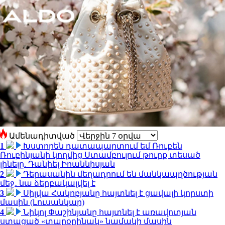
Ամենադիտված
1
Խստորեն դատապարտում եմ Ռուբեն
Ռուբինյանի կողմից Ստամբուլում թուրք տեսած
լինելը. Դանիել Իոաննիսյան
2
Դերասանին մեղադրում են մանկապղծության
մեջ․ նա ձերբակալվել է
3
Սիլվա Հակոբյանը հայտնել է ցավալի կորստի
մասին (Լուսանկար)
4
Նիկոլ Փաշինյանը հայտնել է առավոտյան
ստացած «տարօրինակ» նամակի մասին