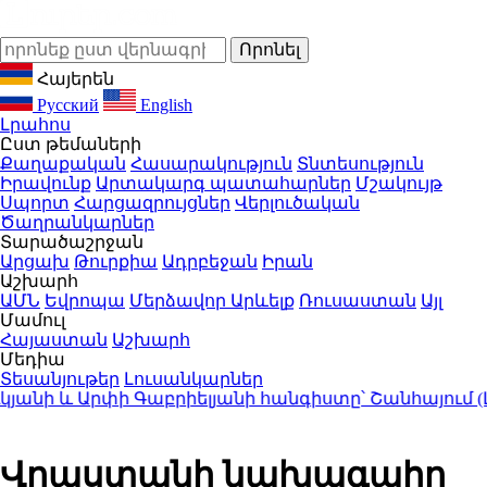
Հայերեն
Русский
English
Լրահոս
Ըստ թեմաների
Քաղաքական
Հասարակություն
Տնտեսություն
Իրավունք
Արտակարգ պատահարներ
Մշակույթ
Սպորտ
Հարցազրույցներ
Վերլուծական
Ծաղրանկարներ
Տարածաշրջան
Արցախ
Թուրքիա
Ադրբեջան
Իրան
Աշխարհ
ԱՄՆ
Եվրոպա
Մերձավոր Արևելք
Ռուսաստան
Այլ
Մամուլ
Հայաստան
Աշխարհ
Մեդիա
Տեսանյութեր
Լուսանկարներ
ի և Արփի Գաբրիելյանի հանգիստը՝ Շանհայում (Լու
Վրաստանի նախագահը