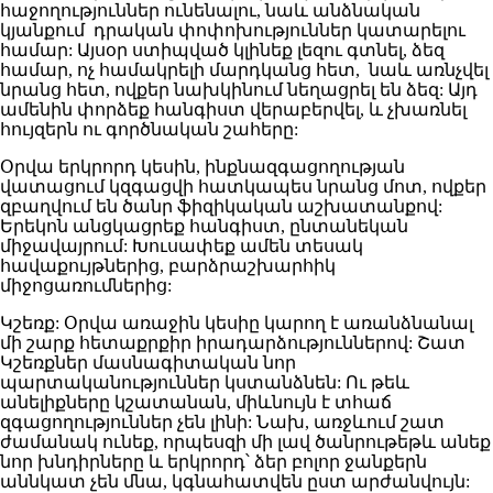
հաջողություններ ունենալու, նաև անձնական
կյանքում դրական փոփոխություններ կատարելու
համար: Այսօր ստիպված կլինեք լեզու գտնել, ձեզ
համար, ոչ համակրելի մարդկանց հետ, նաև առնչվել
նրանց հետ, ովքեր նախկինում նեղացրել են ձեզ: Այդ
ամենին փորձեք հանգիստ վերաբերվել, և չխառնել
հույզերն ու գործնական շահերը:
Օրվա երկրորդ կեսին, ինքնազգացողության
վատացում կզգացվի հատկապես նրանց մոտ, ովքեր
զբաղվում են ծանր ֆիզիկական աշխատանքով:
Երեկոն անցկացրեք հանգիստ, ընտանեկան
միջավայրում: Խուսափեք ամեն տեսակ
հավաքույթներից, բարձրաշխարհիկ
միջոցառումներից:
Կշեռք: Օրվա առաջին կեսիը կարող է առանձնանալ
մի շարք հետաքրքիր իրադարձություններով: Շատ
Կշեռքներ մասնագիտական նոր
պարտականություններ կստանձնեն: Ու թեև
անելիքները կշատանան, միևնույն է տհաճ
զգացողություններ չեն լինի: Նախ, առջևում շատ
ժամանակ ունեք, որպեսզի մի լավ ծանրութեթև անեք
նոր խնդիրները և երկրորդ՝ ձեր բոլոր ջանքերն
աննկատ չեն մնա, կգնահատվեն ըստ արժանվույն: