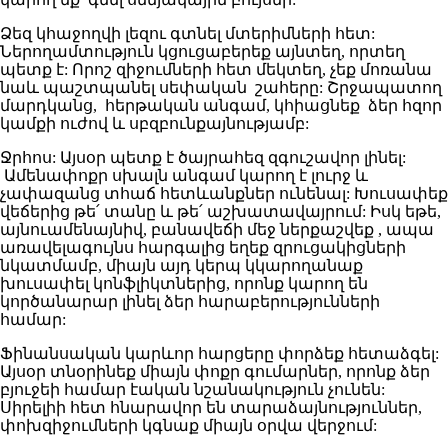
Ձեզ կհաջողվի լեզու գտնել մտերիմների հետ:
Ներողամտություն կցուցաբերեք այնտեղ, որտեղ
պետք է: Որոշ զիջումների հետ մեկտեղ, չեք մոռանա
նաև պաշտպանել սեփական շահերը: Շրջապատող
մարդկանց, հերթական անգամ, կհիացնեք ձեր հզոր
կամքի ուժով և սբզբունքայնությամբ:
Ջրհոս: Այսօր պետք է ծայրահեզ զգուշավոր լինել:
Ամենափոքր սխալն անգամ կարող է լուրջ և
չափազանց տհաճ հետևանքներ ունենալ: Խուսափեք
վեճերից թե՛ տանը և թե՛ աշխատավայրում: Իսկ եթե,
այնուամենայնիվ, բանավեճի մեջ ներքաշվեք , ապա
առավելագույնս հարգալից եղեք զրուցակիցների
նկատմամբ, միայն այդ կերպ կկարողանաք
խուսափել կոնֆլիկտներից, որոնք կարող են
կործանարար լինել ձեր հարաբերությունների
համար:
Ֆինանսական կարևոր հարցերը փորձեք հետաձգել:
Այսօր տնօրինեք միայն փոքր գումարներ, որոնք ձեր
բյուջեի համար էական նշանակություն չունեն:
Սիրելիի հետ հնարավոր են տարաձայնություններ,
փոխզիջումների կգնաք միայն օրվա վերջում: