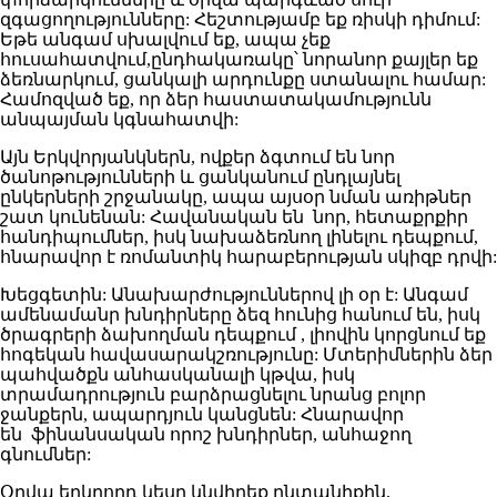
զգացողությունները: Հեշտությամբ եք ռիսկի դիմում:
Եթե անգամ սխալվում եք, ապա չեք
հուսահատվում,ընդհակառակը՝ նորանոր քայլեր եք
ձեռնարկում, ցանկալի արդունքը ստանալու համար:
Համոզված եք, որ ձեր հաստատակամությունն
անպայման կգնահատվի:
Այն Երկվորյանկներն, ովքեր ձգտում են նոր
ծանոթությունների և ցանկանում ընդլայնել
ընկերների շրջանակը, ապա այսօր նման առիթներ
շատ կունենան: Հավանական են նոր, հետաքրքիր
հանդիպումներ, իսկ նախաձեռնող լինելու դեպքում,
հնարավոր է ռոմանտիկ հարաբերության սկիզբ դրվի:
Խեցգետին: Անախարժություններով լի օր է: Անգամ
ամենամանր խնդիրները ձեզ հունից հանում են, իսկ
ծրագրերի ձախողման դեպքում , լիովին կորցնում եք
հոգեկան հավասարակշռությունը: Մտերիմներին ձեր
պահվածքն անհասկանալի կթվա, իսկ
տրամադրություն բարձրացնելու նրանց բոլոր
ջանքերն, ապարդյուն կանցնեն: Հնարավոր
են ֆինանսական որոշ խնդիրներ, անհաջող
գնումներ:
Օրվա երկրորդ կեսը կնվիրեք ընտանիքին,