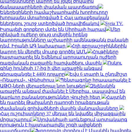
պահեստները կարող են լցվել ծովային
ճանապարհների փակման պատճառով
Եկեղեցիների համաշխարհային խորհուրդը
խորապես մտահոգված է Հայ առաքելական
եկեղեցու շուրջ ստեղծված իրավիճակով
Syria TV.
Իսրայելի զորքերը մտել են Սիրիայի հարավ
Մեր
զինված ուժերը ցույց տվեցին իրենց
կարողությունները աշխարհի ամենաթանկ բանակի
դեմ. Իրանի ԱԳ նախարար
Հղի զբոսաշրջիկներին
կարող են մերժել մուտք գործել ԱՄՆ
Հութիները
հայտարարել են Եմենում պրոսաուդյան ուժերի
ռազմական բազային հարվածելու մասին
Ոսկու
գինը հունիսի 17-ից ի վեր առաջին անգամ
գերազանցել է 4400 դոլարը
Եվս 6 տարի և ընդմիշտ
«Ռեալում»․ Վինիսիուս
Պենտագոնը հրապարակել է
ԱԹՕ-ների վերաբերյալ նոր նյութեր
Զելենսկին
առաջին անգամ ժամանել է Սերբիա․ սպասվում են
կարևոր բանակցություններ Վուչիչի հետ
Հայտնի
են դարձել Թաիլանդի դպրոցի հրաձգության
ժամանակ զոհվածների մասին մանրամասները
Հայ ուշուիստները 37 մեդալ են նվաճել միջազգային
մրցաշարում
Սլովակիայի արևելքում արտակարգ
դրություն է հայտարարվել շոգի ալիքների
պատճառով
Ֆյոդորովը փորձում է Մասկին համոզել,