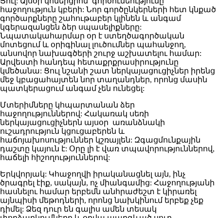
Ցուլ: Այսօր կոմերցիոն գործունեությունը
հաջողություն կբերի: Նոր գործընկերների հետ կնքած
գործարքները շահութաբեր կլինեն և անգամ
կգերազանցեն ձեր սպասելիքները:
Նպատակահարմար օր է ստեղծագործական
մոտեցում և օրիգինալ լուծումներ պահանջող,
անսովոր նախագծերի շուրջ աշխատելու համար:
Արվեստի հանդեպ հետաքրքրասիրությունը
կմեծանա: Ցուլ նշանի շատ ներկայացուցիչներ իրենց
մեջ կբացահայտեն նոր տաղանդներ, որոնց մասին
պատկերացում անգամ չեն ունեցել:
Մտերիմները կհպարտանան ձեր
հաջողություններով: Հակառակ սեռի
ներկայացուցիչներն այսօր առանձնակի
ուշադրություն կցուցաբերեն և
հաճոյախոսություններ կշռայլեն: Զգացմունքային
դաշտը կայուն է: Օրը լի է վառ տպավորություններով,
հաճելի հիշողություններով:
Երկվորյակ: Կհաջողվի իրականացնել այն, ինչ
ծրագրել էիք, սակայն, ոչ միանգամից: Հաջողությանի
հասնելու համար երբեմն անհրաժեշտ է կիրառել
այնպիսի մեթոդների, որոնց նախկինում երբեք չեք
դիմել: Ձեզ դուր են գալիս ամեն տեսակ
փորձարկումները և օրվա պարգևած սուր