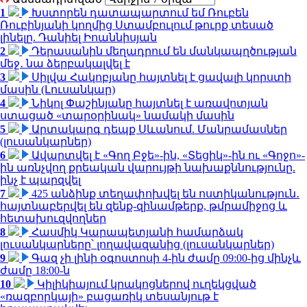
1
Խստորեն դատապարտում եմ Ռուբեն
Ռուբինյանի կողմից Ստամբուլում թուրք տեսած
լինելը. Դանիել Իոաննիսյան
2
Դերասանին մեղադրում են մանկապղծության
մեջ․ նա ձերբակալվել է
3
Սիլվա Հակոբյանը հայտնել է ցավալի կորստի
մասին (Լուսանկար)
4
Նիկոլ Փաշինյանը հայտնել է առավոտյան
ստացած «տարօրինակ» նամակի մասին
5
Արտակարգ դեպք Սևանում. Մանրամասներ
(լուսանկարներ)
6
Ավարտվել է «Գող Բջե»-ին, «Տեցիկ»-ին ու «Գոջո»-
ին առնչվող քրեական վարույթի նախաքննությունը.
ինչ է պարզվել
7
425 անձինք տեղափոխվել են ոստիկանություն․
հայտնաբերվել են զենք-զինամթերք, թմրամիջոց և
հետախուզվողներ
8
Հասմիկ Կարապետյանի համարձակ
լուսանկարները՝ լողավազանից (լուսանկարներ)
9
Գազ չի լինի օգոստոսի 4-ին ժամը 09:00-ից մինչև
ժամը 18:00-ն
10
Կիլիկիայում կրակոցներով ուղեկցված
«ռազբորկայի» բացառիկ տեսանյութ է