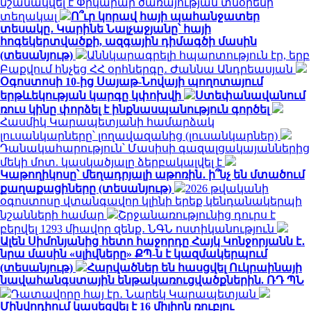
նշանակվել է Փրկարար ծառայության տնօրենի
տեղակալ
Ո՞ւր կորավ հայի պահանջատեր
տեսակը․ Կարինե Նալչաջյանը՝ հայի
հոգեկերտվածքի, ազգային դիմագծի մասին
(տեսանյութ)
Աննկարագրելի հպարտություն էր, երբ
Բաքվում հնչեց ՀՀ օրհներգը․ Ժաննա Անդրեասյան
Օգոստոսի 10-ից Սայաթ-Նովայի պողոտայում
երթևեկության կարգը կփոխվի
Ստեփանավանում
ռուս կինը փորձել է ինքնասպանություն գործել
Հասմիկ Կարապետյանի համարձակ
լուսանկարները՝ լողավազանից (լուսանկարներ)
Դանակահարություն՝ Մասիսի գազալցակայաններից
մեկի մոտ. կասկածյալը ձերբակալվել է
Կաթողիկոսը՝ մեղադրյալի աթոռին․ ի՞նչ են մտածում
քաղաքացիները (տեսանյութ)
2026 թվականի
օգոստոսը վտանգավոր կլինի երեք կենդանակերպի
նշանների համար
Շրջանառությունից դուրս է
բերվել 1293 միավոր զենք․ ՆԳՆ ոստիկանություն
Ալեն Սիմոնյանից հետո հաջորդը Հայկ Կոնջորյանն է․
նրա մասին «սլիվները» ՔՊ-ն է կազմակերպում
(տեսանյութ)
Հարվածներ են հասցվել Ուկրաինայի
նավահանգստային ենթակառուցվածքներին. ՌԴ ՊՆ
Դատավորը հայ էր․ Նարեկ Կարապետյան
Մինվոդիում կասեցվել է 16 միլիոն ռուբլու