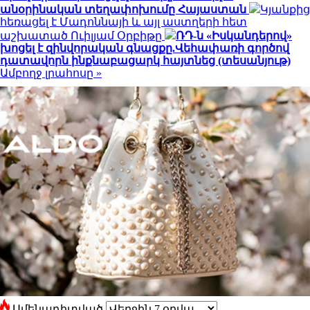
անօրինական տեղափոխումը Հայաստան
Կյանքից
հեռացել է Մադոննայի և այլ աստղերի հետ
աշխատած Ուիլյամ Օրբիթը
ՌԴ-ն «Իսկանդերով»
խոցել է զինվորական գնացքը.Վեհափառի գործով
դատավորն ինքնաբացարկ հայտնեց (տեսանյութ)
Ամբողջ լրահոսը »
Ամենադիտված