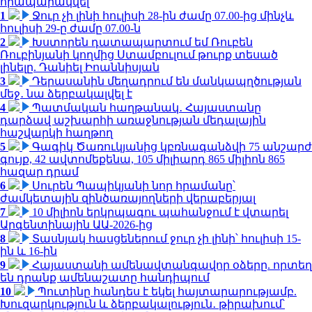
հրապարակվել
1
Ջուր չի լինի հուլիսի 28-ին ժամը 07.00-ից մինչև
հուլիսի 29-ը ժամը 07.00-ն
2
Խստորեն դատապարտում եմ Ռուբեն
Ռուբինյանի կողմից Ստամբուլում թուրք տեսած
լինելը. Դանիել Իոաննիսյան
3
Դերասանին մեղադրում են մանկապղծության
մեջ․ նա ձերբակալվել է
4
Պատմական հաղթանակ․ Հայաստանը
դարձավ աշխարհի առաջնության մեդալային
հաշվարկի հաղթող
5
Գագիկ Ծառուկյանից կբռնագանձվի 75 անշարժ
գույք, 42 ավտոմեքենա, 105 միլիարդ 865 միլիոն 865
հազար դրամ
6
Սուրեն Պապիկյանի նոր հրամանը՝
ժամկետային զինծառայողների վերաբերյալ
7
10 միլիոն երկրպագու պահանջում է վտարել
Արգենտինային ԱԱ-2026-ից
8
Տասնյակ հասցեներում ջուր չի լինի՝ հուլիսի 15-
ին և 16-ին
9
Հայաստանի ամենավտանգավոր օձերը. որտեղ
են դրանք ամենաշատը հանդիպում
10
Պուտինը հանդես է եկել հայտարարությամբ.
Խուզարկություն և ձերբակալություն․ թիրախում՝