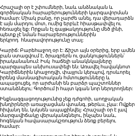
Հրաշալի օր է շփումների, նաև անձնական և
գործնական հարաբերությունների կարգավորման
համար: Միակ բանը, որ չարժե անել, դա վերադարձն
է այն մարդու մոտ, ումից երբևէ հիասթափվել ու
հեռացել եք: Որքան էլ գայթակղությունը մեծ լինի,
պետք չէ նման հարաբերություններին
երկրոդ հնարավորությունը տալ:
Կարիճ: Բարեհաջող օր է: Ճիշտ այն օրերից, երբ ամեն
բան ստացվում է, ծրագրերն ու ցանկություններն՝
իրականանում: Իսկ հաճելի անակնկալները
պարզապես անխուսափելի են: Առավել հավակնոտ
Կարիճներին կհաջողվի, փայլուն կերպով, դրսևորել
իրենց մասնագիտական հմտությունները և
ապացուցել, որ արժանի են բարձր պաշտոններ
ստանձնելու: Գործում ի հայտ կգան նոր ներդրողներ:
Ինքնազգացողությունից չեք դժգոհի, աողջական
խնդիրների առաջացման վտանգ, թերևս, չկա: Ովքեր
հիվանդ են, կսկսեն ապաքինվել: Հրաշալի օր է լավ
մարզավիճակը վերականգնելու, ինչպես նաև,
հոգեկան հավասարակշռություն ձեռք բերելու
համար: