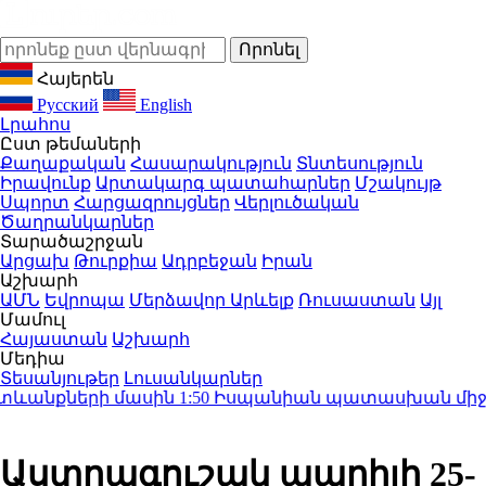
Հայերեն
Русский
English
Լրահոս
Ըստ թեմաների
Քաղաքական
Հասարակություն
Տնտեսություն
Իրավունք
Արտակարգ պատահարներ
Մշակույթ
Սպորտ
Հարցազրույցներ
Վերլուծական
Ծաղրանկարներ
Տարածաշրջան
Արցախ
Թուրքիա
Ադրբեջան
Իրան
Աշխարհ
ԱՄՆ
Եվրոպա
Մերձավոր Արևելք
Ռուսաստան
Այլ
Մամուլ
Հայաստան
Աշխարհ
Մեդիա
Տեսանյութեր
Լուսանկարներ
անքների մասին
1:50
Իսպանիան պատասխան միջոցներ 
Աստղագուշակ ապրիլի 25-