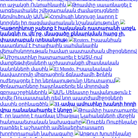
որ աջակցի Ուկրաինային
Թրամփը սպառնացել է
արգելափակել շվեյցարական ժամացույցների
ներմուծումը ԱՄՆ
Հորմուզի նեղուցը կարող է
կորցնել իր ռազմավարական նշանակությունը
Կաթողիկոսը չպետք է հայկական դատարանի առջև
կանգնի ու վե՛րջ, մնացածը քննարկման հարց չի․
փաստաբան (տեսանյութ)
Reuters. Իսպանիան
սպառնում է Իտալիային սահմանային
վերահսկողության համար պատասխան միջոցներով
Միշուստինը հայտարարել է ԵԱՏՄ-ում
մարքեթփլեյսների աշխատանքի միասնական
կանոնների մասին
El Mundo. Իսպանական
նավատորմը միգրացիոն ճգնաժամի ֆոնին
ուժեղացրել է իր ներկայությունը Սեուտայում
Փրկարարները հայտնաբերել են մոլորված
զբոսաշրջիկներին
ԱՄՆ Սենատը հավանություն է
տվել Ռուսաստանի դեմ նոր պատժամիջոցների
մասին օրինագծին
31-ամյա ամուսինը խանդի հողի
վրա դանակահարել է կնոջը
Թրամփը հայտարարել
է, որ կարող է դառնալ Միացյալ Նահանգների վերջին
հանրապետական ​​նախագահը
Ռուբեն Ռուբինյանը
դարձել է աշխարհի ամենաերիտասարդ
խորհրդարանի նախագահը
Արթուր Խուդինյանը