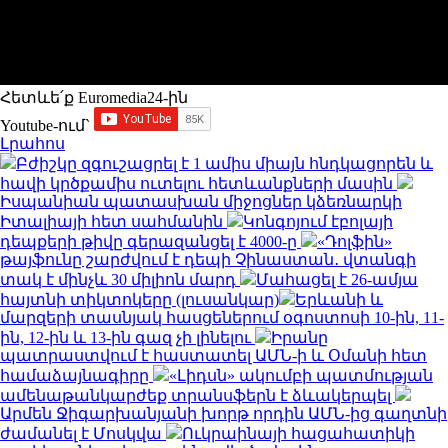
Հետևե՛ք Euromedia24-ին
Youtube-ում`
Լրահոս
Բժիշկը զգուշացրել է 1 ամիս միայն հնդկացորեն և
հավի կրծքամիս ուտելու հետևանքների մասին
Իսպանիան պատասխան միջոցներ կձեռնարկի
Իտալիայի հետ սահմանին
Կոնգոյում էբոլայի
դեպքերի թիվը գերազանցել է 4000-ը
«Դոլֆին»
թայֆունը շարժվում է դեպի Չինաստան․ վտանգի
տակ է մինչև 30 միլիոն մարդ
Մահացել է 26-ամյա
հայտնի տիկտոկերը (լուսանկար)
Երևանի և
մարզերի տասնյակ հասցեներում օգոստոսի 10-ին, 11-
ին, 12-ին և 13-ին գազ չի լինելու
Իրանը
պատրաստվում է հաստատել ԱՄՆ-ի և Օմանի հետ
համաձայնագիրը
«Լիդսն» ակումբի պատմության
ամենաթանկարժեք տրանսֆերն է ձևակերպել
Արմեն Ջիգարխանյանի խորթ որդին ԱՄՆ-ից գաղտնի
ժամանել է Մոսկվա
Ուկրաինայի հացահատիկի