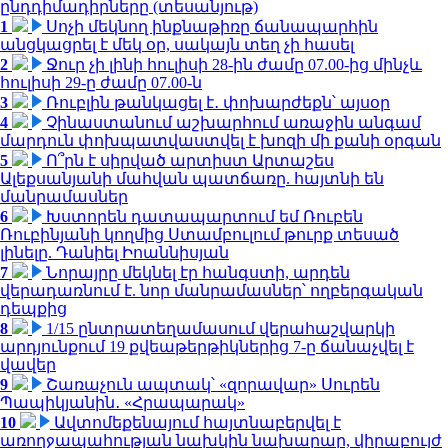
ընդդիմադիրները (տեսանյութ)
1
Սոչի մեկնող ինքնաթիռը ճանապարհին
անցկացրել է մեկ օր, սակայն տեղ չի հասել
2
Ջուր չի լինի հուլիսի 28-ին ժամը 07.00-ից մինչև
հուլիսի 29-ը ժամը 07.00-ն
3
Ռուբլին թանկացել է․ փոխարժեքն՝ այսօր
4
Չինաստանում աշխարհում առաջին անգամ
մարդուն փոխպատվաստվել է խոզի մի քանի օրգան
5
Ո՞րն է սիրված արտիստ Արտաշես
Ալեքսանյանի մահվան պատճառը. հայտնի են
մանրամասներ
6
Խստորեն դատապարտում եմ Ռուբեն
Ռուբինյանի կողմից Ստամբուլում թուրք տեսած
լինելը. Դանիել Իոաննիսյան
7
Նորայրը մեկնել էր հանգստի, արդեն
վերադառնում է. նոր մանրամասներ՝ ողբերգական
դեպքից
8
1/15 ընտրատեղամասում վերահաշվարկի
արդյունքում 19 քվեաթերթիկներից 7-ը ճանաչվել է
վավեր
9
Շառաչուն ապտակ՝ «զորավար» Սուրեն
Պապիկյանին․ «Հրապարակ»
10
Ավտոմեքենայում հայտնաբերվել է
առողջապահության նախկին նախարար, վիրաբույժ