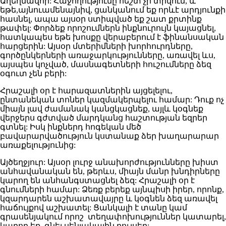
Աղեղնավոր: Հաջողությունը հեշտ չի տրվում, և
եթե,այնուամենայնիվ, ցանկանում եք որևէ արդյունքի
հասնել, ապա այսօր ստիպված եք շատ քրտինք
թափել: Փորձեք որոշումներն ինքնուրույն կայացնել,
հատկապես եթե խոսքը վերաբերում է ֆինանսական
հարցերին: Այսօր մտերիմների խորհուրդները,
գործընկերների առաջարկությունները, առավել ևս,
այսպես կոչված, մասնագետների հուշումները ձեզ
օգուտ չեն բերի:
Հրաշալի օր է հարազատներին այցելելու,
ընտանեկան տոներ կազմակերպելու համար: Դուք ոչ
միայն լավ ժամանակ կանցկացնեք, այլև կօգնեք
վերջերս գժտված մարդկանց հաշտության եզրեր
գտնել: Իսկ ինքներդ հոգեկան մեծ
բավարարվածություն կստանաք ձեր խաղարարար
առաքելությունից:
Այծեղջյուր: Այսօր լուրջ անախորժությունները խիստ
անհավանական են, թերևս, միայն մանր խնդիրները
կարող են անհանգստացնել ձեզ: Հրաշալի օր է
գնումների համար: Ձեռք բերեք այնպիսի իրեր, որոնք,
կզարդարեն աշխատավայրը և կօգնեն ձեզ առավել
հաճույքով աշխատել: Ցանկալի է տանը կամ
գրասենյակում որոշ տեղափոխություններ կատարել,
կարող եք գնել սենյակային բույսեր: