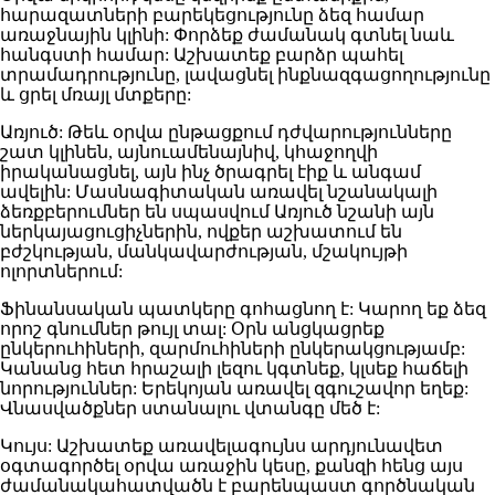
հարազատների բարեկեցությունը ձեզ համար
առաջնային կլինի: Փորձեք ժամանակ գտնել նաև
հանգստի համար: Աշխատեք բարձր պահել
տրամադրությունը, լավացնել ինքնազգացողությունը
և ցրել մռայլ մտքերը:
Առյուծ: Թեև օրվա ընթացքում դժվարությունները
շատ կլինեն, այնուամենայնիվ, կհաջողվի
իրականացնել, այն ինչ ծրագրել էիք և անգամ
ավելին: Մասնագիտական առավել նշանակալի
ձեռքբերումներ են սպասվում Առյուծ նշանի այն
ներկայացուցիչներին, ովքեր աշխատում են
բժշկության, մանկավարժության, մշակույթի
ոլորտներում:
Ֆինանսական պատկերը գոհացնող է: Կարող եք ձեզ
որոշ գնումներ թույլ տալ: Օրն անցկացրեք
ընկերուհիների, զարմուհիների ընկերակցությամբ:
Կանանց հետ հրաշալի լեզու կգտնեք, կլսեք հաճելի
նորություններ: Երեկոյան առավել զգուշավոր եղեք:
Վնասվածքներ ստանալու վտանգը մեծ է:
Կույս: Աշխատեք առավելագույնս արդյունավետ
օգտագործել օրվա առաջին կեսը, քանզի հենց այս
ժամանակահատվածն է բարենպաստ գործնական