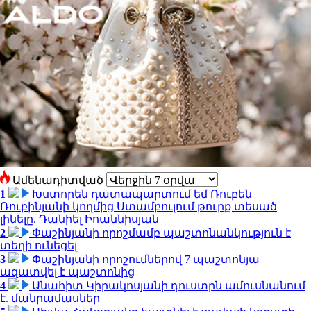
Ամենադիտված
1
Խստորեն դատապարտում եմ Ռուբեն
Ռուբինյանի կողմից Ստամբուլում թուրք տեսած
լինելը. Դանիել Իոաննիսյան
2
Փաշինյանի որոշմամբ պաշտոնանկություն է
տեղի ունեցել
3
Փաշինյանի որոշումներով 7 պաշտոնյա
ազատվել է պաշտոնից
4
Անահիտ Կիրակոսյանի դուստրն ամուսնանում
է. մանրամասներ