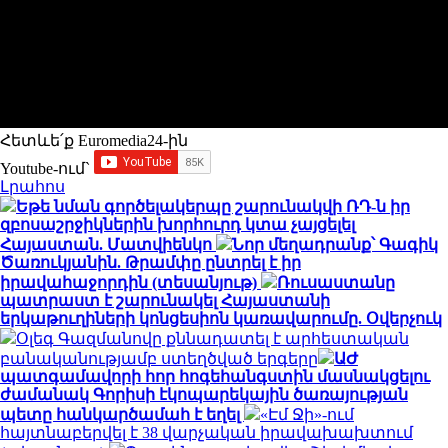
Հետևե՛ք Euromedia24-ին
Youtube-ում`
Լրահոս
Եթե նման գործելակերպը շարունակվի ՌԴ-ն իր
զբոսաշրջիկներին խորհուրդ կտա չայցելել
Հայաստան. Մատվիենկո
Նոր մեղադրանք՝ Գագիկ
Ծառուկյանին. Թրամփը ընտրել է իր
իրավահաջորդին (տեսանյութ)
Ռուսաստանը
պատրաստ է շարունակել Հայաստանի
երկաթուղիների կոնցեսիոն կառավարումը. Օվերչուկ
Օլեգ Գազմանովը քննադատել է արհեստական
բանականությամբ ստեղծված երգերը
ԱԺ
պատգամավորի հոր հոգեհանգստին մասնակցելու
ժամանակ Գորիսի էկոպարեկային ծառայության
պետը հանկարծամահ է եղել
«Էմ Ջի»-ում
հայտնաբերվել է 38 վարչական իրավախախտում