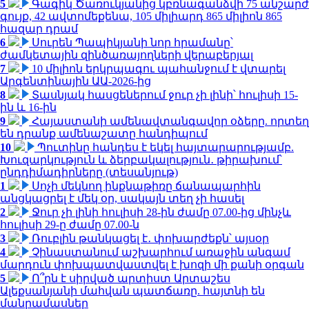
5
Գագիկ Ծառուկյանից կբռնագանձվի 75 անշարժ
գույք, 42 ավտոմեքենա, 105 միլիարդ 865 միլիոն 865
հազար դրամ
6
Սուրեն Պապիկյանի նոր հրամանը՝
ժամկետային զինծառայողների վերաբերյալ
7
10 միլիոն երկրպագու պահանջում է վտարել
Արգենտինային ԱԱ-2026-ից
8
Տասնյակ հասցեներում ջուր չի լինի՝ հուլիսի 15-
ին և 16-ին
9
Հայաստանի ամենավտանգավոր օձերը. որտեղ
են դրանք ամենաշատը հանդիպում
10
Պուտինը հանդես է եկել հայտարարությամբ.
Խուզարկություն և ձերբակալություն․ թիրախում՝
ընդդիմադիրները (տեսանյութ)
1
Սոչի մեկնող ինքնաթիռը ճանապարհին
անցկացրել է մեկ օր, սակայն տեղ չի հասել
2
Ջուր չի լինի հուլիսի 28-ին ժամը 07.00-ից մինչև
հուլիսի 29-ը ժամը 07.00-ն
3
Ռուբլին թանկացել է․ փոխարժեքն՝ այսօր
4
Չինաստանում աշխարհում առաջին անգամ
մարդուն փոխպատվաստվել է խոզի մի քանի օրգան
5
Ո՞րն է սիրված արտիստ Արտաշես
Ալեքսանյանի մահվան պատճառը. հայտնի են
մանրամասներ