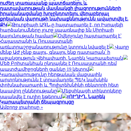
ուժեղ տառապանք պատճառելու և
դատավարության մասնակցի լիազորությունների
իրականացմանը խոչընդոտելու վերաբերյալ
քրեական վարույթի նախաքննությունն ավարտվել է.
ՔԿ
Թուրքիայի ԱԳՆ-ը հայտարարել է, որ Իսրայելի
հարձակումները լուրջ սպառնալիք են Սիրիայի
կայունության համար
Օվերչուկը հայտարարել է՝
Հայաստանի և Ռուսաստանի
առևտրաշրջանառությունը կտրուկ նվազել է
Վաղը
մենք ԱԺ չենք գալու, գնալու ենք դատարան՝ ի
աջակցություն Վեհափառի. Նարեկ Կարապետյան
Մեծ Բրիտանիան ընդլայնել է Ռուսաստանի դեմ
պատժամիջոցների ցանկը 19 կետով
Կառավարությունը հերթական մաքսային
արտոնությունն է տրամադրել ՊԵԿ նախկին
փոխնախարարի և Պոլիտեխնիկի ռեկտորի հետ
կապվող ընկերությանը
Մեքսիկացի տիկտոկերը
սպանվել է ուղիղ եթերում
#ՈՒՂԻՂ․ Նարեկ
Կարապետյանի ճեպազրույցը
Ամբողջ լրահոսը »