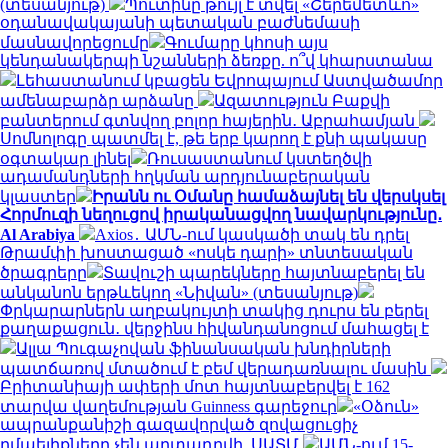
(տեսանյութ)
Պուտինը թույլ է տվել «Շերեմետևո»
օդանավակայանի պետական բաժնեմասի
մասնավորեցումը
Գումարը կհոսի այս
կենդանակերպի նշանների ձեռքը. ո՞վ կհարստանա
Լեհաստանում կբացեն Եվրոպայում Աստվածամոր
ամենաբարձր արձանը
Ազատություն Բաքվի
բանտերում գտնվող բոլոր հայերին․ Աբրահամյան
Սոմնոլոգը պատմել է, թե երբ կարող է քնի պակասը
օգտակար լինել
Ռուսաստանում կստեղծվի
ադամանդների հղկման արդյունաբերական
կլաստեր
Իրանն ու Օմանը համաձայնել են վերսկսել
Հորմուզի նեղուցով իրականացվող նավարկությունը․
Al Arabiya
Axios․ ԱՄՆ-ում կասկածի տակ են դրել
Թրամփի խոստացած «ոսկե դարի» տնտեսական
ծրագրերը
Տավուշի պարեկները հայտնաբերել են
անկանոն երթևեկող «Նիվան» (տեսանյութ)
Փրկարարներն աղբակույտի տակից դուրս են բերել
քաղաքացուն․ վերջինս հիվանդանոցում մահացել է
Ալլա Պուգաչովան ֆինանսական խնդիրների
պատճառով մտածում է բեմ վերադառնալու մասին
Բրիտանիայի ափերի մոտ հայտնաբերվել է 162
տարվա վաղեմության Guinness գարեջուր
«Օձուն»
ապրանքանիշի գազավորված զովացուցիչ
ըմպելիքները չեն արտադրվի. ՍԱՏՄ
ԱՄՆ-ում 15-