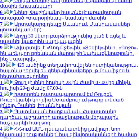
5
Սիլվա Հակոբյանը հայտնել է ցավալի կորստի
մասին (Լուսանկար)
6
Նիկոլ Փաշինյանը հայտնել է առավոտյան
ստացած «տարօրինակ» նամակի մասին
7
Արտակարգ դեպք Սևանում. Մանրամասներ
(լուսանկարներ)
8
Արջը 30 մետր բարձրությունից ցած է գցել և
սպանել կաթոլիկ սարկավագին
9
Ավարտվել է «Գող Բջե»-ին, «Տեցիկ»-ին ու «Գոջո»-
ին առնչվող քրեական վարույթի նախաքննությունը.
ինչ է պարզվել
10
425 անձինք տեղափոխվել են ոստիկանություն․
հայտնաբերվել են զենք-զինամթերք, թմրամիջոց և
հետախուզվողներ
1
Ջուր չի լինի հուլիսի 28-ին ժամը 07.00-ից մինչև
հուլիսի 29-ը ժամը 07.00-ն
2
Խստորեն դատապարտում եմ Ռուբեն
Ռուբինյանի կողմից Ստամբուլում թուրք տեսած
լինելը. Դանիել Իոաննիսյան
3
Պատմական հաղթանակ․ Հայաստանը
դարձավ աշխարհի առաջնության մեդալային
հաշվարկի հաղթող
4
ՀՀ-ում ԱՄՆ դեսպանատնից լավ լուր․ նոր
հնարավորություններ՝ հայ զինվորականների համար