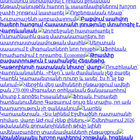
ամուսնուն ներկայացել է որպես քրեական
ենթամշակույթին հարող և սպառնալիքներով խոշոր
չափի շորթում կատարել
Ողբերգական դեպք՝
Նուբարաշենի աղբավայրում
Բաքվում պահվող
հայերի հարցում Հայաստանի լռությունը մտահոգիչ է․
Վարդևանյան
Ադրբեջանը հայտարարել է
Ուկրաինային գազ մատակարարելու իր
պատրաստակամության մասին
Սեուտան
սպասում է միգրանտների նոր հոսքի
Աֆրիկան ​​
հրաժարվում է դոլարից. Economist
Թրամփը
բացատրություն է պահանջել Հեգսեթից.
Կաթողիկոսի դատական նիստը՝ վաղը
Ռուբինյանը՝
Վարդևանյանին․ «Ինչո՞ւ այն ժամանակ չեք բացել
Կարեն Կարապետյանի դուռը և ասել՝ էս ի՞նչ եք
անում»
Վերջին վեց ամիսների ընթացքում ավելի
քան 270,000 միգրանտ օրինական ճանապարհով
մուտք է գործել Իսպանիա
Ֆիդան. Իսրայելի
հարձակումները Գազայում ցույց են տալիս, որ այն
խաղաղություն չի ցանկանում
Նարեկ
Կարապետյան․ «Ես կլինեմ Էջմիածնի դատարանի
դիմաց, վաղը ԱԺ-ում չենք լինելու»
Շվեդիայում 2026
թվականին զորակոչիկների թիվը կլինի
ամենաբարձրը տասնամյակների ընթացքում
Առանձնապես խոշոր չափերով շորթման, հոգեկան