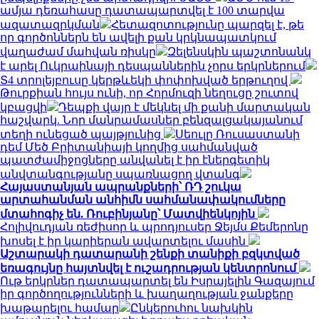
ամյա դեռահասը դատապարտվել է 100 տարվա
ազատազրկման
Հետազոտությունը պարզել է, թե
որ գործոններն են ավելի քան կրկնապատկում
վաղաժամ մահվան ռիսկը
Զելենսկին պաշտոնանկ
է արել Ուկրաինայի դեսպաններին չորս երկրներում
Տ4 տրոլեյբուսը կերթևեկի փոփոխված երթուղով
Թուրքիան հույս ունի, որ Հորմուզի նեղուցը շուտով
կբացվի
Դեպքի վայր է մեկնել մի քանի մարտական
հաշվարկ. Նոր մանրամասներ բենզալցակայանում
տեղի ունեցած պայթյունից
Սեուլը Ռուսաստանի
դեմ Մեծ Բրիտանիայի կողմից սահմանված
պատժամիջոցները անվանել է իր էներգետիկ
անվտանգությանը սպառնացող վտանգ
Հայաստանյան ապրանքների՝ ՌԴ շուկա
արտահանման անհիմն սահմանափակումները
մտահոգիչ են. Ռուբինյանը՝ Մատվիենկոյին
Հոլիվուդյան ռեժիսոր և պրոդյուսեր Ջեյմս Քեմերոնը
խոսել է իր կարիերան ավարտելու մասին
Աշտարակի դատարանի շենքի տանիքի բզկտված
եռագույնը հայտնվել է ուշադրության կենտրոնում
Ութ երկրներ դատապարտել են Իսրայելին Գազայում
իր գործողությունների և խաղաղության ջանքերը
խաթարելու համար
Ընկերուհու նախկին