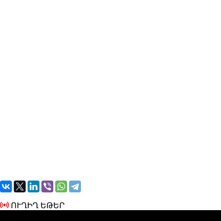
ՈՒՂԻՂ ԵԹԵՐ