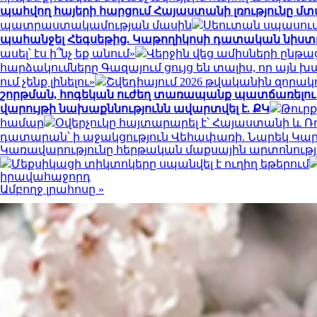
պահվող հայերի հարցում Հայաստանի լռությունը մ
պատրաստակամության մասին
Սեուտան սպասում 
պահանջել Հեգսեթից. Կաթողիկոսի դատական նիստը
ասել՝ էս ի՞նչ եք անում»
Վերջին վեց ամիսների ընթա
հարձակումները Գազայում ցույց են տալիս, որ այն խ
ում չենք լինելու»
Շվեդիայում 2026 թվականին զորա
շորթման, հոգեկան ուժեղ տառապանք պատճառելու 
վարույթի նախաքննությունն ավարտվել է. ՔԿ
Թուրք
համար
Օվերչուկը հայտարարել է՝ Հայաստանի և 
դատարան՝ ի աջակցություն Վեհափառի. Նարեկ Կ
Կառավարությունը հերթական մաքսային արտոնությ
Մեքսիկացի տիկտոկերը սպանվել է ուղիղ եթերում
իրավահաջորդ
Ամբողջ լրահոսը »