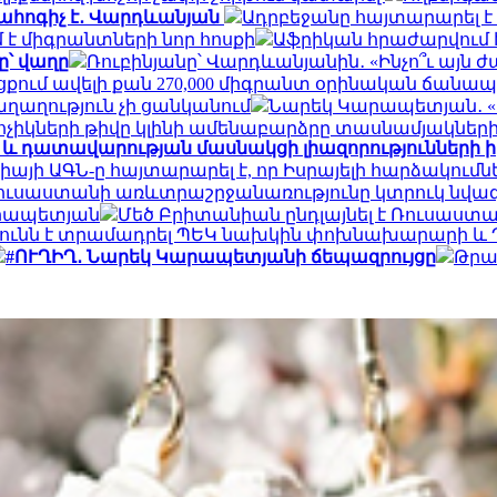
տահոգիչ է․ Վարդևանյան
Ադրբեջանը հայտարարել է
է միգրանտների նոր հոսքի
Աֆրիկան ​​հրաժարվում է 
՝ վաղը
Ռուբինյանը՝ Վարդևանյանին․ «Ինչո՞ւ այն
ցքում ավելի քան 270,000 միգրանտ օրինական ճանա
աղաղություն չի ցանկանում
Նարեկ Կարապետյան․ «Ե
կոչիկների թիվը կլինի ամենաբարձրը տասնամյակներ
և դատավարության մասնակցի լիազորությունների 
իայի ԱԳՆ-ը հայտարարել է, որ Իսրայելի հարձակումնե
Ռուսաստանի առևտրաշրջանառությունը կտրուկ նվազե
արապետյան
Մեծ Բրիտանիան ընդլայնել է Ռուսաստ
ունն է տրամադրել ՊԵԿ նախկին փոխնախարարի և Պ
#ՈՒՂԻՂ․ Նարեկ Կարապետյանի ճեպազրույցը
Թրա