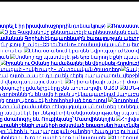
տրել է իր իրավահաջորդին (տեսանյութ)
Ռուսաստ
Օլեգ Գազմանովը քննադատել է արհեստական բան
ամանակ Գորիսի էկոպարեկային ծառայության պետը
ինը թույլ է տվել «Շերեմետևո» օդանավակայանի պ
հարստանա
Լեհաստանում կբացեն Եվրոպայում Աս
մյան
Սոմնոլոգը պատմել է, թե երբ կարող է քնի պա
ր
Իրանն ու Օմանը համաձայնել են վերսկսել Հորմուզի
խոստացած «ոսկե դարի» տնտեսական ծրագրերը
Տավո
կույտի տակից դուրս են բերել քաղաքացուն․ վերջի
մ վերադառնալու մասին
Բրիտանիայի ափերի մոտ հ
ացուցիչ ըմպելիքները չեն արտադրվի. ՍԱՏՄ
ԱՄՆ-
որ գործոններն են ավելի քան կրկնապատկում վաղաժ
ոլեյբուսը կերթևեկի փոփոխված երթուղով
Թուրքիան 
. Նոր մանրամասներ բենզալցակայանում տեղի ունեց
 անվանել է իր էներգետիկ անվտանգությանը սպա
տահոգիչ են. Ռուբինյանը՝ Մատվիենկոյին
Հոլիվո
անի շենքի տանիքի բզկտված եռագույնը հայտնվել 
թյունների և խաղաղության ջանքերը խաթարելու հա
լիքներով խոշոր չափի շորթում կատարել
Ողբերգակ