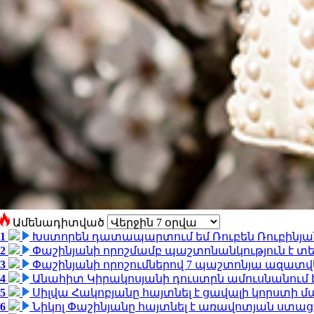
Ամենադիտված
1
Խստորեն դատապարտում եմ Ռուբեն Ռուբինյանի
2
Փաշինյանի որոշմամբ պաշտոնանկություն է տեղ
3
Փաշինյանի որոշումներով 7 պաշտոնյա ազատվ
4
Անահիտ Կիրակոսյանի դուստրն ամուսնանում 
5
Սիլվա Հակոբյանը հայտնել է ցավալի կորստի մ
6
Նիկոլ Փաշինյանը հայտնել է առավոտյան ստ