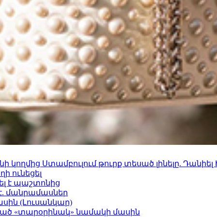
 կողմից Ստամբուլում թուրք տեսած լինելը. Դանիել
ի ունեցել
ել է պաշտոնից
է. մանրամասներ
ասին (Լուսանկար)
ացած «տարօրինակ» նամակի մասին