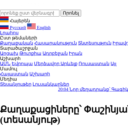
Հայերեն
Русский
English
Լրահոս
Ըստ թեմաների
Քաղաքական
Հասարակություն
Տնտեսություն
Իրավո
Տարածաշրջան
Արցախ
Թուրքիա
Ադրբեջան
Իրան
Աշխարհ
ԱՄՆ
Եվրոպա
Մերձավոր Արևելք
Ռուսաստան
Այլ
Մամուլ
Հայաստան
Աշխարհ
Մեդիա
Տեսանյութեր
Լուսանկարներ
20:04
Նոր մեղադրանք՝ Գագիկ Ծառուկյան
Քաղաքացիները՝ Փաշինյա
(տեսանյութ)