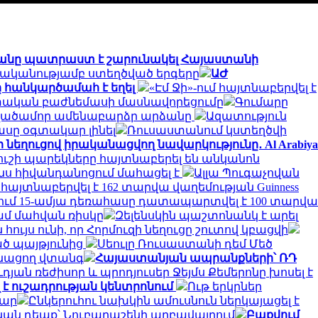
անը պատրաստ է շարունակել Հայաստանի
ականությամբ ստեղծված երգերը
ԱԺ
 հանկարծամահ է եղել
«Էմ Ջի»-ում հայտնաբերվել է
ետական բաժնեմասի մասնավորեցումը
Գումարը
տվածամոր ամենաբարձր արձանը
Ազատություն
կասը օգտակար լինել
Ռուսաստանում կստեղծվի
 նեղուցով իրականացվող նավարկությունը․ Al Arabiya
ւշի պարեկները հայտնաբերել են անկանոն
նս հիվանդանոցում մահացել է
Ալլա Պուգաչովան
այտնաբերվել է 162 տարվա վաղեմության Guinness
ում 15-ամյա դեռահասը դատապարտվել է 100 տարվա
ամ մահվան ռիսկը
Զելենսկին պաշտոնանկ է արել
հույս ունի, որ Հորմուզի նեղուցը շուտով կբացվի
ած պայթյունից
Սեուլը Ռուսաստանի դեմ Մեծ
ռնացող վտանգ
Հայաստանյան ապրանքների՝ ՌԴ
ւդյան ռեժիսոր և պրոդյուսեր Ջեյմս Քեմերոնը խոսել է
է ուշադրության կենտրոնում
Ութ երկրներ
մար
Ընկերուհու նախկին ամուսնուն ներկայացել է
ան դեպք՝ Նուբարաշենի աղբավայրում
Բաքվում