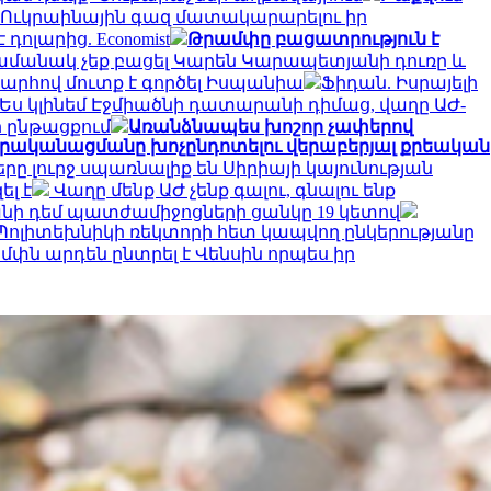
 Ուկրաինային գազ մատակարարելու իր
դոլարից. Economist
Թրամփը բացատրություն է
 ժամանակ չեք բացել Կարեն Կարապետյանի դուռը և
պարհով մուտք է գործել Իսպանիա
Ֆիդան. Իսրայելի
ս կլինեմ Էջմիածնի դատարանի դիմաց, վաղը ԱԺ-
ի ընթացքում
Առանձնապես խոշոր չափերով
իրականացմանը խոչընդոտելու վերաբերյալ քրեական
րը լուրջ սպառնալիք են Սիրիայի կայունության
լ է
Վաղը մենք ԱԺ չենք գալու, գնալու ենք
անի դեմ պատժամիջոցների ցանկը 19 կետով
ոլիտեխնիկի ռեկտորի հետ կապվող ընկերությանը
մփն արդեն ընտրել է Վենսին որպես իր