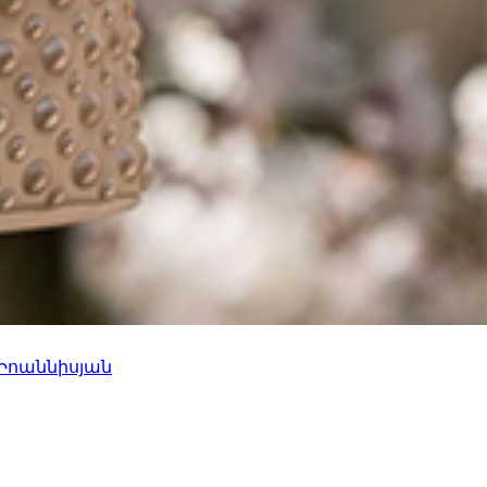
 Իոաննիսյան