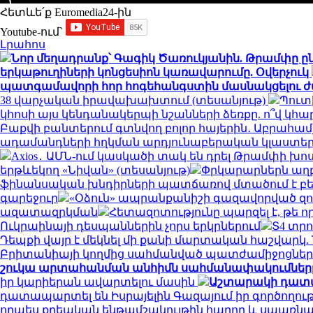
Հետևե՛ք Euromedia24-ին
Youtube-ում`
Լրահոս
Նոր մեղադրանք՝ Գագիկ Ծառուկյանին. Թրամփը ըն
երկաթուղիների կոնցեսիոն կառավարումը. Օվերչուկ
պատգամավորի հոր հոգեհանգստին մասնակցելու ժ
38 վարչական իրավախախտում (տեսանյութ)
Պուտ
կհոսի այս կենդանակերպի նշանների ձեռքը. ո՞վ կ
Բաքվի բանտերում գտնվող բոլոր հայերին․ Աբրահա
ադամանդների հղկման արդյունաբերական կլաստե
Axios․ ԱՄՆ-ում կասկածի տակ են դրել Թրամփի 
երթևեկող «Նիվան» (տեսանյութ)
Փրկարարներն աղբա
ֆինանսական խնդիրների պատճառով մտածում է բե
գարեջուր
«Օձուն» ապրանքանիշի գազավորված զով
ազատազրկման
Հետազոտությունը պարզել է, թե 
Ուկրաինայի դեսպաններին չորս երկրներում
Տ4 տր
Դեպքի վայր է մեկնել մի քանի մարտական հաշվարկ
Բրիտանիայի կողմից սահմանված պատժամիջոցները
շուկա արտահանման անհիմն սահմանափակումները մ
իր կարիերան ավարտելու մասին
Աշտարակի դատար
դատապարտել են Իսրայելին Գազայում իր գործողու
որպես քրեական ենթամշակույթին հարող և սպառնա