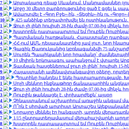
7
Արտակարգ դեպք Սևանում. Մանրամասներ (լո
8
Արջը 30 մետր բարձրությունից ցած է գցել և ս
9
Ավարտվել է «Գող Բջե»-ին, «Տեցիկ»-ին ու «Գոջ
10
425 անձինք տեղափոխվել են ոստիկանություն․
1
Ջուր չի լինի հուլիսի 28-ին ժամը 07.00-ից մինչև հո
2
Խստորեն դատապարտում եմ Ռուբեն Ռուբինյանի
3
Պատմական հաղթանակ․ Հայաստանը դարձավ 
4
ՀՀ-ում ԱՄՆ դեսպանատնից լավ լուր․ նոր հնար
5
Գագիկ Ծառուկյանից կբռնագանձվի 75 անշարժ գո
6
Սուրեն Պապիկյանի նոր հրամանը՝ ժամկետային
7
10 միլիոն երկրպագու պահանջում է վտարել Արգ
8
Տասնյակ հասցեներում ջուր չի լինի՝ հուլիսի 15-ին
9
Հայաստանի ամենավտանգավոր օձերը. որտեղ
10
Պուտինը հանդես է եկել հայտարարությամբ. Խո
1
Սոչի մեկնող ինքնաթիռը ճանապարհին անցկացրե
2
Ջուր չի լինի հուլիսի 28-ին ժամը 07.00-ից մինչև հո
3
Ռուբլին թանկացել է․ փոխարժեքն՝ այսօր
4
Չինաստանում աշխարհում առաջին անգամ մա
5
Ո՞րն է սիրված արտիստ Արտաշես Ալեքսանյա
6
Նորայրը մեկնել էր հանգստի, արդեն վերադառն
7
1/15 ընտրատեղամասում վերահաշվարկի արդյուն
8
Խստորեն դատապարտում եմ Ռուբեն Ռուբինյանի