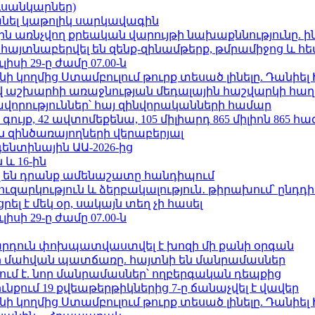
ւսանկարներ)
պանել կաթոլիկ սարկավագին
ո»-ին առնչվող քրեական վարույթի նախաքննությունը. ի
 հայտնաբերվել են զենք-զինամթերք, թմրամիջոց և 
ւլիսի 29-ը ժամը 07.00-ն
 կողմից Ստամբուլում թուրք տեսած լինելը. Դանիել
աշխարհի առաջնության մեդալային հաշվարկի հաղ
ավորություններ՝ հայ զինվորականների համար
ւյք, 42 ավտոմեքենա, 105 միլիարդ 865 միլիոն 865 հ
 զինծառայողների վերաբերյալ
ենտինային ԱԱ-2026-ից
 և 16-ին
 են դրանք ամենաշատը հանդիպում
ւզարկություն և ձերբակալություն․ թիրախում՝ ընդդ
լ է մեկ օր, սակայն տեղ չի հասել
ւլիսի 29-ը ժամը 07.00-ն
րդուն փոխպատվաստվել է խոզի մի քանի օրգան
նի մահվան պատճառը. հայտնի են մանրամասներ
ում է. նոր մանրամասներ՝ ողբերգական դեպքից
քում 19 քվեաթերթիկներից 7-ը ճանաչվել է վավեր
 կողմից Ստամբուլում թուրք տեսած լինելը. Դանիել