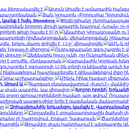
նա ձերբակալվել է
Ալսուն կիսվել է ամառային հան
ն․ պաշտոնական
Յան Կոուտոն «Բորուսիա Դորտմունդ
անք է խլել. Bloomberg
Փեզեշքիանը շնորհակալությ
ավորման երրորդ փուլի առաջին խաղում «Նոան» ոչ-
հերի թիվը հասել է 97-ի
Անահիտ Կիրակոսյանի ու 
ապարտեզի հիմնանորոգման, վերանորոգման շինա
․ երկու մարդ զոհվել է, 13-ը՝ վիրավորվել
ԱՄՆ-ն 
ել Telegram-ի միջոցով
Ուռուցքաբանը զգուշացրել է 
ճի մրուրը
Զելենսկին հույս ունի, որ Ուկրաինան մի
որ է տուժել. Հնդկաստան
Հարավային Կորեան խնդր
ւշացրել է օգոստոսի 12-ին տեղի ունենալիք արևի
ինքնաթիռում հայտնաբերվել է զինամթերքով լիքը 
եմ նրա աշխատանքից»
Մինչև հինգ հազար միգրանտ
ի. Արամ Ա
Գարգառ բնակավայրում «KamAZ» մակնիշ
ակա տան պատին․ կա վիրшվոր
Խոշոր հրդեհ՝ Երևան
ն բոլոր զբոսաշրջիկների համար, այդ թվում՝ Ռու
նաբերված պայթուցիկը եղել է ռազմական մակարդակ
տը
Զոհասեղանին երևանցու կյանքն է․ Վարդանյանը
թյունները
Ընդլայնվել է տրանսպորտային ծախսի 
դա նրանց չի հաջողվում․ Էդգար Ղազարյան
Ծաղկեփնջեր
ն հարցին
Թրամփը փակ հանդիպում է անցկացրել Ա