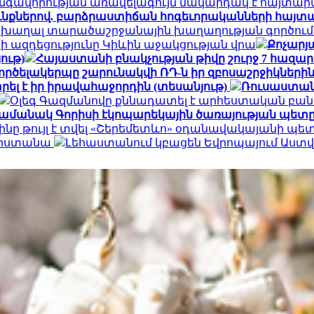
գավորության առավելագույն մակարդակ է հայտար
ւնքներով. բարձրաստիճան հոգեւորականների հայտ
 խաղալ տարածաշրջանային խաղաղության գործում.
ի ազդեցությունը Կիևին աջակցության վրա
Քոչարյա
ութ)
Հայաստանի բնակչության թիվը շուրջ 7 հազար
ործելակերպը շարունակվի ՌԴ-ն իր զբոսաշրջիկների
ել է իր իրավահաջորդին (տեսանյութ)
Ռուսաստան
Օլեգ Գազմանովը քննադատել է արհեստական բան
ամանակ Գորիսի էկոպարեկային ծառայության պետը
ինը թույլ է տվել «Շերեմետևո» օդանավակայանի պ
հարստանա
Լեհաստանում կբացեն Եվրոպայում Աս