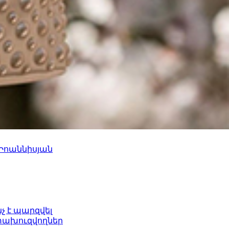
 Իոաննիսյան
նչ է պարզվել
ետախուզվողներ