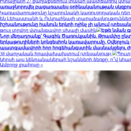
Իտալիայի 27 քաղաքներում տապի պատճառով վտան
առաջնորդվել բացառապես օրինականության սկզբո
Կառավարությունը կշարունակի կառուցողական դեր
են Լեհաստանի և Ուկրաինայի տարաձայնություններ
իշխանությունը հանուն երկրի ոչինչ չի անում (տեսանյ
թույլ տրվող վտանգավոր սխալի մասին
Եթե նման գ
Նոր մեղադրանք՝ Գագիկ Ծառուկյանին. Թրամփը ընտր
երկաթուղիների կոնցեսիոն կառավարումը. Օվերչուկ
պատգամավորի հոր հոգեհանգստին մասնակցելու ժ
38 վարչական իրավախախտում (տեսանյութ)
Պուտ
կհոսի այս կենդանակերպի նշանների ձեռքը. ո՞վ կ
Ամբողջ լրահոսը »