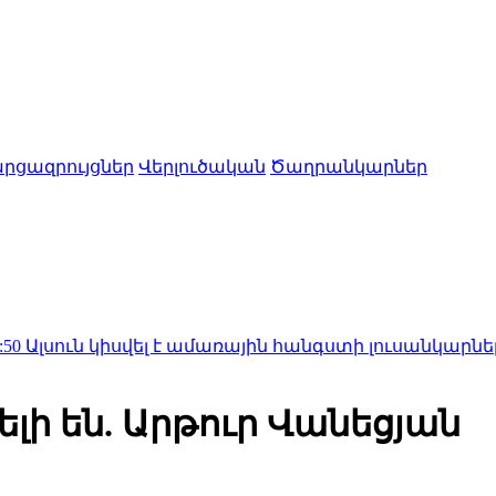
րցազրույցներ
Վերլուծական
Ծաղրանկարներ
 կիսվել է ամառային հանգստի լուսանկարներով (ֆոտ
լի են. Արթուր Վանեցյան