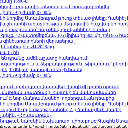
ժամը 18:00-ն
որկայի» բացառիկ տեսանյութ է հրապարակվել
ւլիսի 29-ը ժամը 07.00-ն
 կողմից Ստամբուլում թուրք տեսած լինելը. Դանիել
աշխարհի առաջնության մեդալային հաշվարկի հաղ
ավորություններ՝ հայ զինվորականների համար
ւյք, 42 ավտոմեքենա, 105 միլիարդ 865 միլիոն 865 հ
 զինծառայողների վերաբերյալ
ենտինային ԱԱ-2026-ից
 և 16-ին
 են դրանք ամենաշատը հանդիպում
ւզարկություն և ձերբակալություն․ թիրախում՝ ընդդ
լ է մեկ օր, սակայն տեղ չի հասել
ւլիսի 29-ը ժամը 07.00-ն
րդուն փոխպատվաստվել է խոզի մի քանի օրգան
նի մահվան պատճառը. հայտնի են մանրամասներ
ում է. նոր մանրամասներ՝ ողբերգական դեպքից
 կողմից Ստամբուլում թուրք տեսած լինելը. Դանիել
քում 19 քվեաթերթիկներից 7-ը ճանաչվել է վավեր
կյանին․ «Հրապարակ»
հության նախկին նախարար, վիրաբույժ Գագիկ Ստամ
r.com-ին պարտադիր է: Կայքի հոդվածների մասնակի կամ ամբողջակա