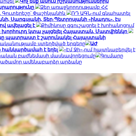
արվել
Կոչ ենք անում իշխանություններին
արարությունը
Ձեր առաջնորդությամբ ՀՀ
 Գուտերեշը՝ Փաշինյանին
ՌԴ ԱԳՆ-ում գնահատել
նի, Սարգսյանի, Տեր-Պետրոսյանի «ինադու». էս
ով ավելացել է
Քիմիկոսը զգուշացրել է խոհանոցում
ն խորհուրդ կտա չայցելել Հայաստան. Մատվիենկո
ը պատրաստ է շարունակել Հայաստանի
ականությամբ ստեղծված երգերը
ԱԺ
 հանկարծամահ է եղել
«Էմ Ջի»-ում հայտնաբերվել է
ետական բաժնեմասի մասնավորեցումը
Գումարը
տվածամոր ամենաբարձր արձանը