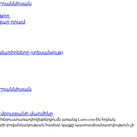
 Իոաննիսյան
թող
ազար դրամ
իմադիրները (տեսանյութ)
 Իոաննիսյան
բուլցյանի մարմինը
ն հեռուստառադիոընթերցումն առանց Lurer.com-ին հղման
ների բովանդակության համար կայքը պատասխանատվություն չի