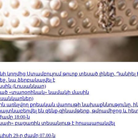
 կողմից Ստամբուլում թուրք տեսած լինելը. Դանիել
ջ․ նա ձերբակալվել է
ասին (Լուսանկար)
ացած «տարօրինակ» նամակի մասին
ւսանկարներ)
ո»-ին առնչվող քրեական վարույթի նախաքննությունը. ի
 հայտնաբերվել են զենք-զինամթերք, թմրամիջոց և հ
ժամը 18:00-ն
րկայի» բացառիկ տեսանյութ է հրապարակվել
ւլիսի 29-ը ժամը 07.00-ն