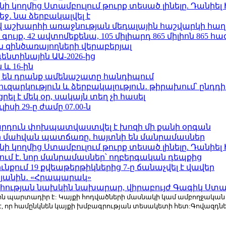
 կողմից Ստամբուլում թուրք տեսած լինելը. Դանիել
ջ․ նա ձերբակալվել է
աշխարհի առաջնության մեդալային հաշվարկի հաղ
ւյք, 42 ավտոմեքենա, 105 միլիարդ 865 միլիոն 865 հ
 զինծառայողների վերաբերյալ
ենտինային ԱԱ-2026-ից
 և 16-ին
 են դրանք ամենաշատը հանդիպում
ւզարկություն և ձերբակալություն․ թիրախում՝ ընդդ
լ է մեկ օր, սակայն տեղ չի հասել
ւլիսի 29-ը ժամը 07.00-ն
րդուն փոխպատվաստվել է խոզի մի քանի օրգան
նի մահվան պատճառը. հայտնի են մանրամասներ
 կողմից Ստամբուլում թուրք տեսած լինելը. Դանիել
ում է. նոր մանրամասներ՝ ողբերգական դեպքից
քում 19 քվեաթերթիկներից 7-ը ճանաչվել է վավեր
կյանին․ «Հրապարակ»
հության նախկին նախարար, վիրաբույժ Գագիկ Ստամ
r.com-ին պարտադիր է: Կայքի հոդվածների մասնակի կամ ամբողջակա
է, որ համընկնեն կայքի խմբագրության տեսակետի հետ:Գովազդ