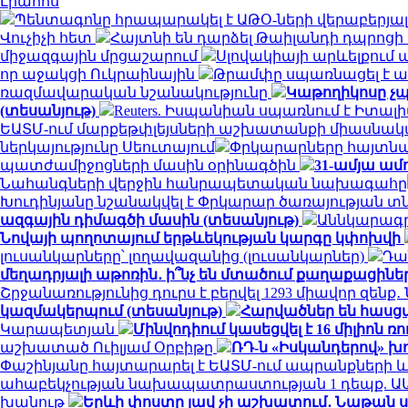
Լրահոս
Պենտագոնը հրապարակել է ԱԹՕ-ների վերաբերյալ 
Վուչիչի հետ
Հայտնի են դարձել Թաիլանդի դպրոց
միջազգային մրցաշարում
Սլովակիայի արևելքում 
որ աջակցի Ուկրաինային
Թրամփը սպառնացել է ար
ռազմավարական նշանակությունը
Կաթողիկոսը չպ
(տեսանյութ)
Reuters. Իսպանիան սպառնում է Իտ
ԵԱՏՄ-ում մարքեթփլեյսների աշխատանքի միասնակ
ներկայությունը Սեուտայում
Փրկարարները հայտնաբ
պատժամիջոցների մասին օրինագծին
31-ամյա ամ
Նահանգների վերջին հանրապետական ​​նախագահը
Խուդինյանը նշանակվել է Փրկարար ծառայության 
ազգային դիմագծի մասին (տեսանյութ)
Աննկարագրե
Նովայի պողոտայում երթևեկության կարգը կփոխվի
լուսանկարները՝ լողավազանից (լուսանկարներ)
Դա
մեղադրյալի աթոռին․ ի՞նչ են մտածում քաղաքացինե
Շրջանառությունից դուրս է բերվել 1293 միավոր զենք
կազմակերպում (տեսանյութ)
Հարվածներ են հասց
Կարապետյան
Մինվոդիում կասեցվել է 16 միլիո
աշխատած Ուիլյամ Օրբիթը
ՌԴ-ն «Իսկանդերով» խ
Փաշինյանը հայտարարել է ԵԱՏՄ-ում ապրանքների
ահաբեկչության նախապատրաստության 1 դեպք. Ա
խանութ
Երևի փոստը լավ չի աշխատում․ Նաթան ս