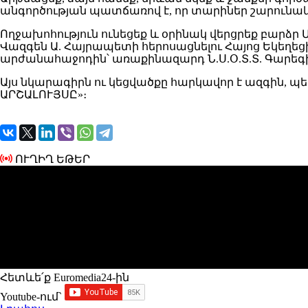
անգործության պատճառով է, որ տարիներ շարունակ 
Ողջախոհություն ունեցեք և օրինակ վերցրեք բարձր
Վազգեն Ա. Հայրապետի հերոսացնելու Հայոց Եկեղեցին
արժանահաջոդին՝ առաքինազարդ Ն.Ս.Օ.Տ.Տ. Գարեգի
Այս նկարագիրն ու կեցվածքը հարկավոր է ազգին, պե
ԱՐՇԱԼՈՒՅՍԸ»։
ՈՒՂԻՂ ԵԹԵՐ
Հետևե՛ք Euromedia24-ին
Youtube-ում`