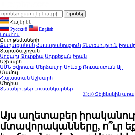
Հայերեն
Русский
English
Լրահոս
Ըստ թեմաների
Քաղաքական
Հասարակություն
Տնտեսություն
Իրավո
Տարածաշրջան
Արցախ
Թուրքիա
Ադրբեջան
Իրան
Աշխարհ
ԱՄՆ
Եվրոպա
Մերձավոր Արևելք
Ռուսաստան
Այլ
Մամուլ
Հայաստան
Աշխարհ
Մեդիա
Տեսանյութեր
Լուսանկարներ
23:10
Զելենսկին առաջին անգամ ժ
Այս աղետաբեր իրականութ
մտավորականները, ո՞ւր եք