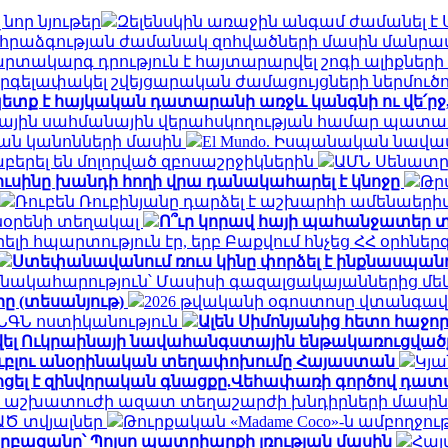
նոր նյութեր
Զելենսկին առաջին անգամ ժամանել է 
ի հրաձգության ժամանակ զոհվածների մասին մանր
արտակարգ դրություն է հայտարարվել շոգի ալիքնե
գելափակել շվեյցարական ժամացույցների ներմուծո
ետք է հայկական դատարանի առջև կանգնի ու վե՛ր
ալիային սահմանային վերահսկողության համար պատ
ան կանոնների մասին
El Mundo. Իսպանական նավա
երել են մոլորված զբոսաշրջիկներին
ԱՄՆ Սենատը 
ուսինը խանդի հողի վրա դանակահարել է կնոջը
Թր
Ռուբեն Ռուբինյանը դարձել է աշխարհի ամենա
տնօրենի տեղակալ
Ո՞ւր կորավ հայի պահանջատեր տ
լի հպարտություն էր, երբ Բաքվում հնչեց ՀՀ օրհնե
Ստեփանավանում ռուս կինը փորձել է ինքնասպանո
նակահարություն՝ Մասիսի գազալցակայաններից մեկի
րը (տեսանյութ)
2026 թվականի օգոստոսը վտանգավ
․ ՆԳՆ ոստիկանություն
Ալեն Սիմոնյանից հետո հաջորդ
վել Ուկրաինայի նավահանգստային ենթակառուցվածք
ն ռուբլու անօրինական տեղափոխումը Հայաստան
Կյա
ոցել է զինվորական գնացքը.Վեհափառի գործով դատ
 և աշխատուժի ազատ տեղաշարժի խնդիրների մասին
ԱԾ տվյալներ
Թուրքական «Madame Coco»-ն ամբողջո
րբազանը՝ Պոլսո պատրիարքի լռության մասին
Հայ