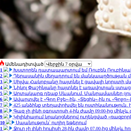
Ամենադիտված
1
Խստորեն դատապարտում եմ Ռուբեն Ռուբինյանի
2
Դերասանին մեղադրում են մանկապղծության մե
3
Սիլվա Հակոբյանը հայտնել է ցավալի կորստի մ
4
Նիկոլ Փաշինյանը հայտնել է առավոտյան ստ
5
Արտակարգ դեպք Սևանում. Մանրամասներ (լո
6
Ավարտվել է «Գող Բջե»-ին, «Տեցիկ»-ին ու «Գոջ
7
425 անձինք տեղափոխվել են ոստիկանություն․
8
Գազ չի լինի օգոստոսի 4-ին ժամը 09:00-ից մինչև 
9
Կիլիկիայում կրակոցներով ուղեկցված «ռազբո
10
Սպանություն՝ ուղիղ եթերում
1
Ջուր չի լինի հուլիսի 28-ին ժամը 07.00-ից մինչև հո