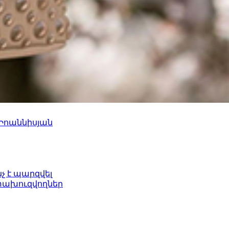
 Իոաննիսյան
նչ է պարզվել
ետախուզվողներ