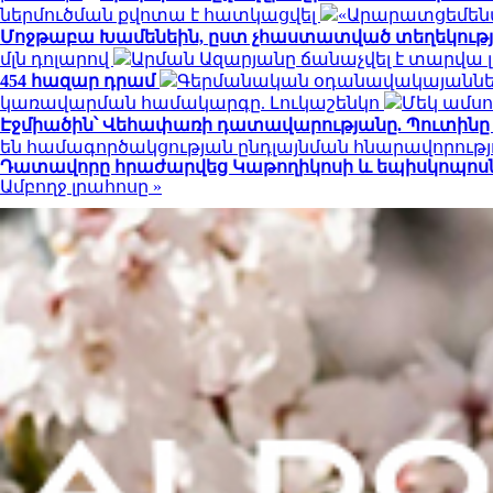
ներմուծման քվոտա է հատկացվել
«Արարատցեմենտ
Մոջթաբա Խամենեին, ըստ չհաստատված տեղեկություն
մլն դոլարով
Արման Ազարյանը ճանաչվել է տարվա
454 հազար դրամ
Գերմանական օդանավակայաններ
կառավարման համակարգը. Լուկաշենկո
Մեկ ամսո
Էջմիածին՝ Վեհափառի դատավարությանը. Պուտինը 
են համագործակցության ընդլայնման հնարավորությ
Դատավորը հրաժարվեց Կաթողիկոսի և եպիսկոպոսներ
Ամբողջ լրահոսը »