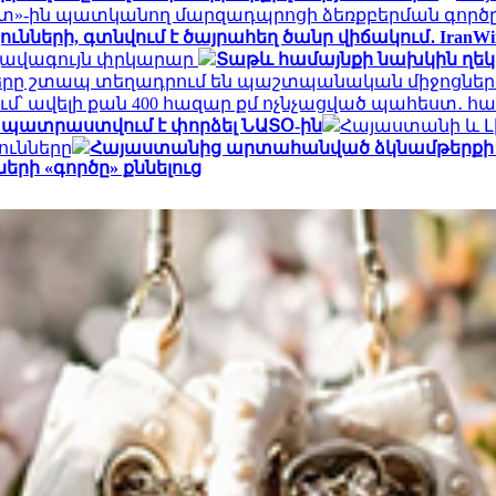
»-ին պատկանող մարզադպրոցի ձեռքբերման գործը
ների, գտնվում է ծայրահեղ ծանր վիճակում․ IranWi
 լավագույն փրկարար
Տաթև համայնքի նախկին ղեկա
ը շտապ տեղադրում են պաշտպանական միջոցներ 
ւմ՝ ավելի քան 400 հազար քմ ոչնչացված պահեստ․ հ
պատրաստվում է փորձել ՆԱՏՕ-ին
Հայաստանի և Լ
ունները
Հայաստանից արտահանված ձկնամթերքի ավե
ի «գործը» քննելուց