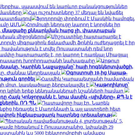
Սերբիա․ սպասվում են կարևոր բանակցություններ
ամասները
Հայ ուշուիստները 37 մեդալ են նվաճել
րի պատճառով
Ֆյոդորովը փորձում է Մասկին համոզել,
ւմը ԱՄՆ
Հորմուզի նեղուցը կարող է կորցնել իր
ջ, մնացածը քննարկման հարց չի․ փաստաբան
ասխան միջոցներով
Միշուստինը հայտարարել է
տորմը միգրացիոն ճգնաժամի ֆոնին ուժեղացրել է իր
հավանություն է տվել Ռուսաստանի դեմ նոր
ամփը հայտարարել է, որ կարող է դառնալ Միացյալ
երիտասարդ խորհրդարանի նախագահը
Արթուր
եսակը․ Կարինե Նալչաջյանը՝ հայի հոգեկերտվածքի,
րգը․ Ժաննա Անդրեասյան
Օգոստոսի 10-ից Սայաթ-
ւթյուն գործել
Հասմիկ Կարապետյանի համարձակ
 մոտ. կասկածյալը ձերբակալվել է
Կաթողիկոսը՝
որ կլինի երեք կենդանակերպի նշանների համար
ը Հայկ Կոնջորյանն է․ նրա մասին «սլիվները» ՔՊ-ն է
ներին. ՌԴ ՊՆ
Դատավորը հայ էր․ Նարեկ
նքից հեռացել է Մադոննայի և այլ աստղերի հետ
ավորն ինքնաբացարկ հայտնեց (տեսանյութ)
Պետական դավաճանության 4, լրտեսության՝ 5,
ւթյամբ հեռանում է Ռուսաստանից․ կփակվի 29
աստանին ևս 5000 էլեկտրոմոբիլի անմաքս