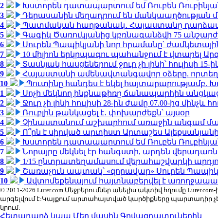
2
Խստորեն դատապարտում եմ Ռուբեն Ռուբինյանի
3
Դերասանին մեղադրում են մանկապղծության մե
4
Պատմական հաղթանակ․ Հայաստանը դարձավ 
5
Գագիկ Ծառուկյանից կբռնագանձվի 75 անշարժ գո
6
Սուրեն Պապիկյանի նոր հրամանը՝ ժամկետային
7
10 միլիոն երկրպագու պահանջում է վտարել Արգ
8
Տասնյակ հասցեներում ջուր չի լինի՝ հուլիսի 15-ին
9
Հայաստանի ամենավտանգավոր օձերը. որտեղ
10
Պուտինը հանդես է եկել հայտարարությամբ. Խո
1
Սոչի մեկնող ինքնաթիռը ճանապարհին անցկացրե
2
Ջուր չի լինի հուլիսի 28-ին ժամը 07.00-ից մինչև հո
3
Ռուբլին թանկացել է․ փոխարժեքն՝ այսօր
4
Չինաստանում աշխարհում առաջին անգամ մա
5
Ո՞րն է սիրված արտիստ Արտաշես Ալեքսանյա
6
Խստորեն դատապարտում եմ Ռուբեն Ռուբինյանի
7
Նորայրը մեկնել էր հանգստի, արդեն վերադառն
8
1/15 ընտրատեղամասում վերահաշվարկի արդյուն
9
Շառաչուն ապտակ՝ «զորավար» Սուրեն Պապի
10
Ավտոմեքենայում հայտնաբերվել է առողջապա
© 2011-2026 Lurer.com Մեջբերումներ անելիս ակտիվ հղումը Lure
արգելվում է:Կայքում արտահայտված կարծիքները պարտադիր չ
կրում:
Հետադարձ կապ
Մեր մասին
Գովազդատուներին