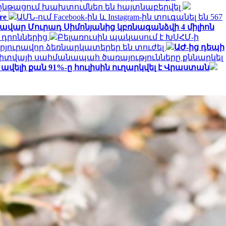
նթացում խախտումներ են հայտնաբերվել
re
ԱՄՆ-ում Facebook-ին և Instagram-ին տուգանել են 567
վար Մուրադ Սիմոնյանից կբռնագանձվի 4 միլիոն
դրոններից
Բելառուսին պակասում է ԽՍՀՄ-ի
արյուրավոր ձեռնարկատերեր են տուժել
ԱԺ-ից դեպի
իտվայի սահմանապահ ծառայությունները քննարկել
լի քան 91%-ը հուլիսին ուղարկվել է Վրաստան