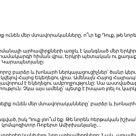
իմանալի արհավիրքների առջև է կանգնած մեր Երկիր
եհամակարգի հիման վրա, Երկրի պետական ու քաղաքա
ղիկ Կարապետյանը։
ց որոշ բարձր և խոնարհ ներկայացուցիչներ՝ ծանր կե
վելով Հայոց Եկեղեցու վրա. Ամենայն Հայոց Հայրա
պավորում է Եկեղեցու ամբողջությունը: Սա աստված
յուն: Չկա այս ամենը՝ պետք է իսպառ լռել ու կարկ
իք ունեն մեր մտավորականները՝ բարձր և խոնարհ: Ո
գված, իսկ Դուք լռո՞ւմ եք: Թե նորեն հերթական իշխա
ակ՝ կոմպոզիտոր Ռոբերտ Ամիրխանյանը…
ծադրեցեք կանխելու նոր արհավիրքները: Նաև, առավե