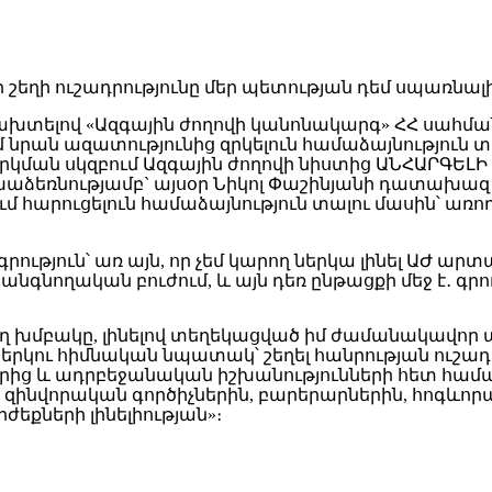
Խախտելով «Ազգային ժողովի կանոնակարգ» ՀՀ սահմ
րան ազատությունից զրկելուն համաձայնություն տալ
կման սկզբում Ազգային ժողովի նիստից ԱՆՀԱՐԳԵԼ
խաձեռնությամբ` այսօր Նիկոլ Փաշինյանի դատախազ
մ հարուցելուն համաձայնություն տալու մասին՝ առ
րություն՝ առ այն, որ չեմ կարող ներկա լինել ԱԺ արտ
գնողական բուժում, և այն դեռ ընթացքի մեջ է․ գրո
ղ խմբակը, լինելով տեղեկացված իմ ժամանակավոր 
վ երկու հիմնական նպատակ՝ շեղել հանրության ուշադ
երից և ադրբեջանական իշխանությունների հետ համ
 զինվորական գործիչներին, բարերարներին, հոգևոր
ժեքների լինելիության»։