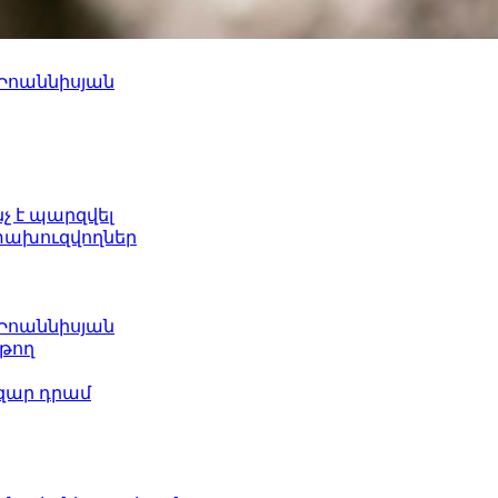
 Իոաննիսյան
նչ է պարզվել
ետախուզվողներ
 Իոաննիսյան
թող
ազար դրամ