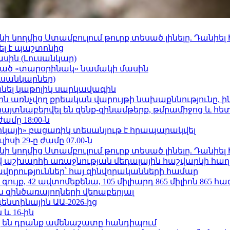
 կողմից Ստամբուլում թուրք տեսած լինելը. Դանիել
ել է պաշտոնից
ասին (Լուսանկար)
ացած «տարօրինակ» նամակի մասին
ւսանկարներ)
պանել կաթոլիկ սարկավագին
ո»-ին առնչվող քրեական վարույթի նախաքննությունը. ի
 հայտնաբերվել են զենք-զինամթերք, թմրամիջոց և հ
ժամը 18:00-ն
որկայի» բացառիկ տեսանյութ է հրապարակվել
ւլիսի 29-ը ժամը 07.00-ն
 կողմից Ստամբուլում թուրք տեսած լինելը. Դանիել
աշխարհի առաջնության մեդալային հաշվարկի հաղ
ավորություններ՝ հայ զինվորականների համար
ւյք, 42 ավտոմեքենա, 105 միլիարդ 865 միլիոն 865 հ
 զինծառայողների վերաբերյալ
ենտինային ԱԱ-2026-ից
 և 16-ին
 են դրանք ամենաշատը հանդիպում