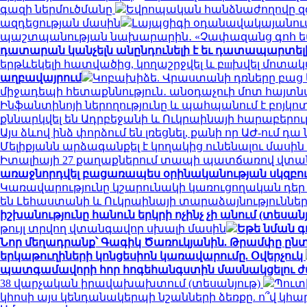
գազի ներմուծմանը
Եվրոպական հանձնաժողովը զգո
ազդեցության մասին
Լայպցիգի օդանավակայանում 
պաշտպանության նախարարին․ «Չափազանց գոհ 
դատարան կանչելն անընդունելի է եւ դատապարտել
երթևեկելի հատվածից, կողաշրջվել և բшխվել մոտ
աղբավայրում
Կոբախիձե. Վրաստանի դռները բաց ե
միջադեպի հետաքննություն․ անօդաչուի մոտ հայտ
Ինֆանտինոյի ներողությունը և պահպանում է բոյկո
քննարկվել են Ադրբեջանի և Ուկրաինայի հարաբերու
Այս ձևով ինձ փորձում են լռեցնել, քանի որ ԱԺ-ում 
Մելիքյանն արձագանքել է կողակից ունենալու մասի
Իտալիայի 27 քաղաքներում տապի պատճառով վտան
առաջնորդվել բացառապես օրինականության սկզբո
Կառավարությունը կշարունակի կառուցողական դեր
են Լեհաստանի և Ուկրաինայի տարաձայնություններ
իշխանությունը հանուն երկրի ոչինչ չի անում (տեսանյ
թույլ տրվող վտանգավոր սխալի մասին
Եթե նման գ
Նոր մեղադրանք՝ Գագիկ Ծառուկյանին. Թրամփը ընտր
երկաթուղիների կոնցեսիոն կառավարումը. Օվերչուկ
պատգամավորի հոր հոգեհանգստին մասնակցելու ժ
38 վարչական իրավախախտում (տեսանյութ)
Պուտ
կհոսի այս կենդանակերպի նշանների ձեռքը. ո՞վ կ