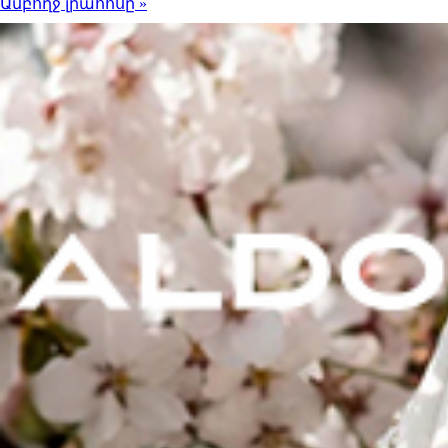
Ամբողջ լրահոսը »