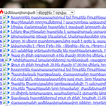
Ամենադիտված
1
Խստորեն դատապարտում եմ Ռուբեն Ռուբինյանի
2
Փաշինյանի որոշումներով 7 պաշտոնյա ազատվ
3
Սիլվա Հակոբյանը հայտնել է ցավալի կորստի մ
4
Նիկոլ Փաշինյանը հայտնել է առավոտյան ստ
5
Արտակարգ դեպք Սևանում. Մանրամասներ (լո
6
Արջը 30 մետր բարձրությունից ցած է գցել և ս
7
Ավարտվել է «Գող Բջե»-ին, «Տեցիկ»-ին ու «Գոջ
8
425 անձինք տեղափոխվել են ոստիկանություն․
9
Գազ չի լինի օգոստոսի 4-ին ժամը 09:00-ից մինչև 
10
Կիլիկիայում կրակոցներով ուղեկցված «ռազբ
1
Ջուր չի լինի հուլիսի 28-ին ժամը 07.00-ից մինչև հո
2
Խստորեն դատապարտում եմ Ռուբեն Ռուբինյանի
3
Պատմական հաղթանակ․ Հայաստանը դարձավ 
4
ՀՀ-ում ԱՄՆ դեսպանատնից լավ լուր․ նոր հնար
5
Գագիկ Ծառուկյանից կբռնագանձվի 75 անշարժ գո
6
Սուրեն Պապիկյանի նոր հրամանը՝ ժամկետային
7
10 միլիոն երկրպագու պահանջում է վտարել Արգ
8
Տասնյակ հասցեներում ջուր չի լինի՝ հուլիսի 15-ին
9
Հայաստանի ամենավտանգավոր օձերը. որտեղ