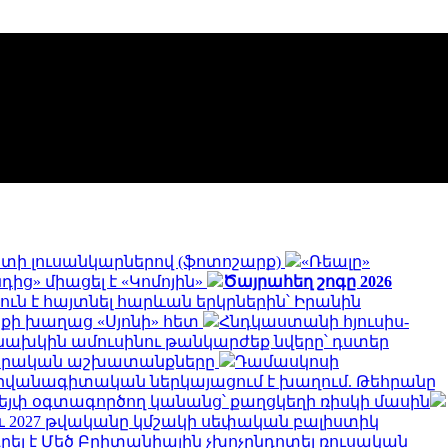
գստի լուսանկարներով (ֆոտոշարք)
«Ռեալը»
ից» միացել է «Կոմոյին»
Ծայրահեղ շոգը 2026
ուն է հայտնել հարևան երկրներին՝ Իրանին
ոքի խաղաց «Սյոնի» հետ
Հնդկաստանի հյուսիս-
նախկին ամուսինու թանկարժեք նվերը՝ դստեր
րարական աշխատանքները
Դամասկոսի
դիվանագիտական ներկայացում է խաղում. Թեհրանը
վեյփ օգտագործող կանանց՝ քաղցկեղի ռիսկի մասին
նչև 2027 թվականը կմշակի սեփական բալիստիկ
ել է Մեծ Բրիտանիային չխոչընդոտել ռուսական