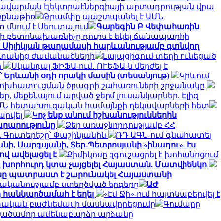
 խավարման էլեկտրաէներգիայի արտադրության վրա
ինքնաթիռ
Թրամփը պաշտպանել է ԱՄՆ
 մնում է Սեուտայում
Գարեգին Բ Վեփահառին
ի բետոնախառնիչը դուրս է եկել ճանապարհի
ի Սիլիկյան թաղամասի հարևանությամբ գտնվող
սաստանից ժամանածների
Լայպցիգում տեղի ունեցած
ի
Սկանդալ ՖԻՖԱ-ում․ ՈՒԵՖԱ-ն մերժել է
՝ Երևանի օդի որակի մասին (տեսանյութ)
Կիևում
փոխհատուցման ծրագրի շահառուների շրջանակը
, մեքենայում արված ջերմ լուսանկարներ. Էլիզ
ՄՆ հետախուզական համայնքի ղեկավարների հետ
արվել
Կոչ ենք անում իշխանություններին
արարությունը
Ձեր առաջնորդությամբ ՀՀ
 Գուտերեշը՝ Փաշինյանին
ՌԴ ԱԳՆ-ում գնահատել
նի, Սարգսյանի, Տեր-Պետրոսյանի «ինադու». էս
ով ավելացել է
Քիմիկոսը զգուշացրել է խոհանոցում
ն խորհուրդ կտա չայցելել Հայաստան. Մատվիենկո
ը պատրաստ է շարունակել Հայաստանի
ականությամբ ստեղծված երգերը
ԱԺ
 հանկարծամահ է եղել
«Էմ Ջի»-ում հայտնաբերվել է
ետական բաժնեմասի մասնավորեցումը
Գումարը
տվածամոր ամենաբարձր արձանը