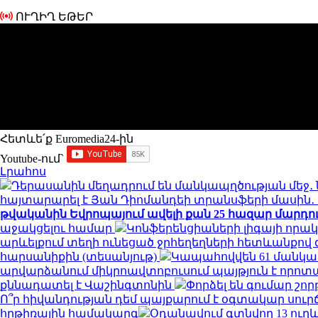
ՈՒՂԻՂ ԵԹԵՐ
Հետևե՛ք Euromedia24-ին
Youtube-ում`
Լրահոս
Դերասանին մեղադրում են մանկապղծության մեջ․ 
հայտարարել է Յան Դիոմանդեի տրանսֆերի մասի
թվականին Եվրոպայում ավելի քան 25 հազար մարդու կյ
աջակցելու համար
Կոնֆերենցիաների լիգայի որակ
արևելքում տեղի ունեցած ջրհեղեղների հետևանքով զո
հարսանիքին (տեսանյութ)
Կապահովվեն 61 մանկ
արվարձանում միկրոավտոբուսում պայթյուն է որոտացել
քննադատել է Վաշինգտոնին
Փորձել են գումար շորթ
Ո՞ր հիվանդության դեմ պայքարում է օգտակար սուր
հրթիռային համակարգ
Օդանավում գտնվող 13 ուղև