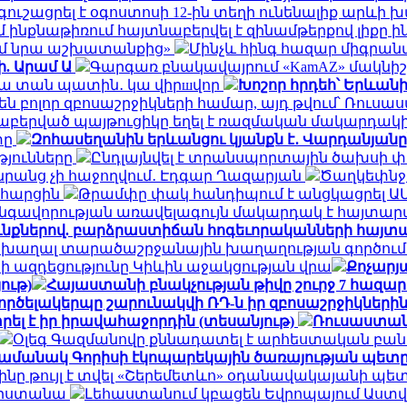
ւշացրել է օգոստոսի 12-ին տեղի ունենալիք արևի
ինքնաթիռում հայտնաբերվել է զինամթերքով լիքը 
եմ նրա աշխատանքից»
Մինչև հինգ հազար միգրանտ
ի. Արամ Ա
Գարգառ բնակավայրում «KamAZ» մակնիշ
ակա տան պատին․ կա վիրшվոր
Խոշոր հրդեհ՝ Երևան
ն բոլոր զբոսաշրջիկների համար, այդ թվում՝ Ռու
նաբերված պայթուցիկը եղել է ռազմական մակարդակ
տը
Զոհասեղանին երևանցու կյանքն է․ Վարդանյանը
թյունները
Ընդլայնվել է տրանսպորտային ծախսի 
դա նրանց չի հաջողվում․ Էդգար Ղազարյան
Ծաղկեփնջեր
ն հարցին
Թրամփը փակ հանդիպում է անցկացրել Ա
գավորության առավելագույն մակարդակ է հայտար
ւնքներով. բարձրաստիճան հոգեւորականների հայտ
 խաղալ տարածաշրջանային խաղաղության գործում.
ի ազդեցությունը Կիևին աջակցության վրա
Քոչարյա
ութ)
Հայաստանի բնակչության թիվը շուրջ 7 հազար
ործելակերպը շարունակվի ՌԴ-ն իր զբոսաշրջիկների
ել է իր իրավահաջորդին (տեսանյութ)
Ռուսաստան
Օլեգ Գազմանովը քննադատել է արհեստական բան
ամանակ Գորիսի էկոպարեկային ծառայության պետը
ինը թույլ է տվել «Շերեմետևո» օդանավակայանի պ
հարստանա
Լեհաստանում կբացեն Եվրոպայում Աս