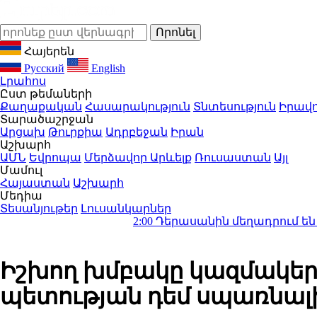
Հայերեն
Русский
English
Լրահոս
Ըստ թեմաների
Քաղաքական
Հասարակություն
Տնտեսություն
Իրավո
Տարածաշրջան
Արցախ
Թուրքիա
Ադրբեջան
Իրան
Աշխարհ
ԱՄՆ
Եվրոպա
Մերձավոր Արևելք
Ռուսաստան
Այլ
Մամուլ
Հայաստան
Աշխարհ
Մեդիա
Տեսանյութեր
Լուսանկարներ
2:00
Դերասանին մեղադրում են մանկապղծու
Իշխող խմբակը կազմակերպե
պետության դեմ սպառնալ