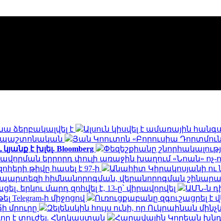
նա ձերբակալվել է
Ալսուն կիսվել է ամառային հան
ն․ պաշտոնական
Յան Կոուտոն «Բորուսիա Դորտմունդ
անք է խլել. Bloomberg
Փեզեշքիանը շնորհակալությ
ավորման երրորդ փուլի առաջին խաղում «Նոան» ոչ-
հերի թիվը հասել է 97-ի
Անահիտ Կիրակոսյանի ու 
ապարտեզի հիմնանորոգման, վերանորոգման շինա
․ երկու մարդ զոհվել է, 13-ը՝ վիրավորվել
ԱՄՆ-ն 
ել Telegram-ի միջոցով
Ուռուցքաբանը զգուշացրել է 
ճի մրուրը
Զելենսկին հույս ունի, որ Ուկրաինան մի
որ է տուժել. Հնդկաստան
Հարավային Կորեան խնդր