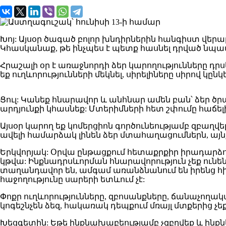
Խոյ: Այսօր ծագած բոլոր խնդիրներին հանգիստ վեր
Կհասկանաք, թե ինչպես է պետք հասնել դրված նպատ
Հրաշալի օր է առաջնորդի ձեր կարողությունները 
եք ուղևորությունների մեկնել, սիրելիները սիրով կըն
Ցուլ: Կանեք հնարավոր և անհնար ամեն բան՝ ձեր ծրա
արդյունքի կհասնեք: Մտերիմների հետ շփումը հաճել
Այսօր կարող եք կոմերցիոն գործունեությամբ զբաղվե
ավելի համարձակ լինեն ձեր մտահաղացումներն, այն
Երկվորյակ: Օրվա ընթացքում հետաքրքիր իրադարձու
կթվա: Ինքնադրսևորման հնարավորություն չեք ունեն
տաղանդավոր են, ամգամ առանձնանում են իրենց հիմ
հաջողությունը սարերի ետևում չէ:
Փոքր ուղևորությունները, զբոսանքները, ճանաչողակ
կոգեշնչեն ձեզ, հակառակ դեպքում մռայլ մտքերից չ
Խեցգետին: Եթե ինքնախաբեությամբ չզբղվեք և ինքնե