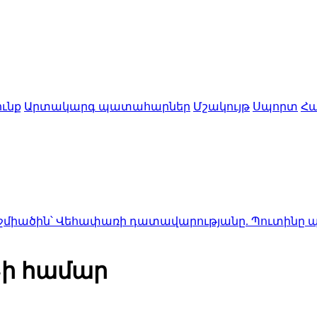
ւնք
Արտակարգ պատահարներ
Մշակույթ
Սպորտ
Հա
եհափառի դատավարությանը. Պուտինը պատրաստվում
-ի համար