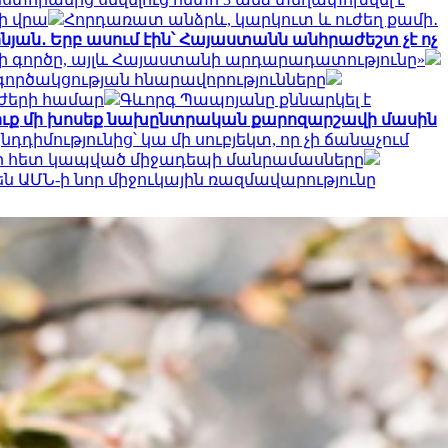
ի վրա
Հորդառատ անձրև, կարկուտ և ուժեղ քամի․
նյան․ Երբ ասում էին՝ Հայաստանն անհրաժեշտ չէ ոչ
ոսի գործը, այլև Հայաստանի արդարադատությունը»
ործակցության հնարավորությունները
ւժերի համար
Գևորգ Պապոյանը քննարկել է
դուք մի խոսեք նախընտրական քարոզարշավի մասին
դդիմությունից՝ կա մի սուբյեկտ, որ չի ճանաչում
ւի հետ կապված միջադեպի մանրամասները
ն ԱՄՆ-ի նոր միջուկային ռազմավարությունը