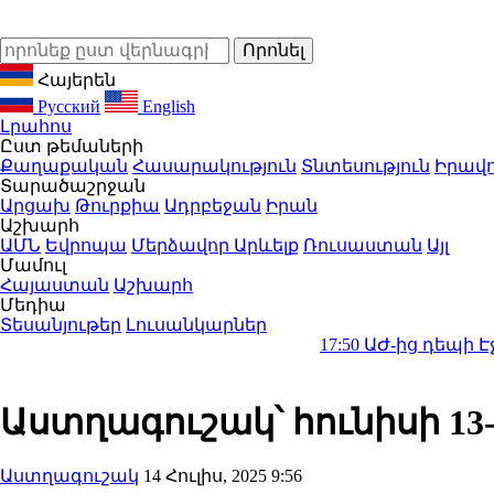
Հայերեն
Русский
English
Լրահոս
Ըստ թեմաների
Քաղաքական
Հասարակություն
Տնտեսություն
Իրավո
Տարածաշրջան
Արցախ
Թուրքիա
Ադրբեջան
Իրան
Աշխարհ
ԱՄՆ
Եվրոպա
Մերձավոր Արևելք
Ռուսաստան
Այլ
Մամուլ
Հայաստան
Աշխարհ
Մեդիա
Տեսանյութեր
Լուսանկարներ
17:50
ԱԺ-ից դեպի Էջմիածին՝ Վ
Աստղագուշակ՝ հունիսի 13
Աստղագուշակ
14 Հուլիս, 2025 9:56