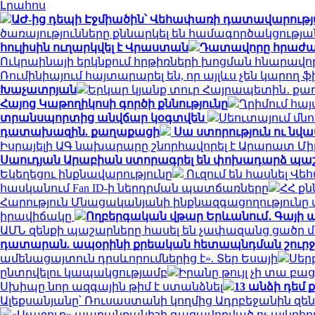
Լրահոս
ԱԺ-ից դեպի Էջմիածին՝ Վեհափառի դատավարությա
ծառայությունները քննարկել են համագործակցությա
հուլիսին ուղարկվել է Վրաստան
Դատավորը հրաժարվ
Ուկրաինայի երկնքում հրթիռների խոցման հնարավոր
Ռումինիայում հայտարարել են, որ այլևս չեն կարող
Խաչատրյան
Երկար կյանք տուր Հայրապետին․ քա
Հայոց Կաթողիկոսի գործի քննությունը
Ղրիմում հա
տրանսպորտից անվճար կօգտվեն
Սեուտայում մն
դատախազին. քաղաքացի
Սա ստորություն ու նվ
Իսրայելի ԱԳ նախարարը շնորհավորել է Արարատ Մ
Սաուդյան Արաբիան ստորագրել են փոխադարձ պ
Եկեղեցու ինքնավարությունը
Ուզում են հասնել Վ
հասկանում Fan ID-ի ներդրման պատճառները
ՀՀ ք
Հարություն Մնացականյանի ինքնազգացողությունը 
իրավիճակը
Ողբերգական վթար Երևանում․ Գայի պող
ԱՄՆ զենքի պաշարները հասել են չափազանց ցածր
դատարան. ապօրինի քրեական հետապնդման շուրջ 
ամենացայտուն դրսևորումներից է». Տեր Եսայի
Սեր
ընտրվելու կապակցությամբ
Իրանը թույլ չի տա բաց
Սխիպը նոր ազգային թիմ է ստանձնել
13 անձի դեմ
Ալեքսանյանը՝ Ռուսաստանի կողմից Ադրբեջանին զե
«Աչաջուր» ապրանքանիշի գազավորված ոչ ալկոհոլ