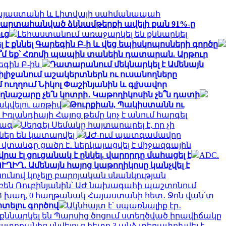
այաստանի և Լիտվայի սահմանապահ
արտահանված ձկնամթերքի ավելի քան 91%-ը
ւց
Լեհաստանում առաջարկել են քննարկել
 քննել Գարեգին Բ-ի և վեց եպիսկոպոսների գործը
մ եք՝ Հռոմի պապին տանեին դատարան. Արթուր
գին Բ-ին
Դատարանում մեկնարկել է Ամենայն
իլիջանում աշակերտներն ու ուսանողները
 ուղղում Նիկոլ Փաշինյանին և գլխավոր
ողնաշարը չե՛ն կոտրի․ Կաթողիկոսին չե՞ն դատի
կվելու առթիվ
Թուրքիան, Պակիստանն ու
Իռլանդիայի Հայոց թեմը կոչ է անում հարգել
վագ
Սերգեյ Սեմակը հայտարարել է, որ չի
ներ են կատարվել
ԱԺ-ում պատգամավոր
տանգը ցածր է․ ներկայացվել է միջազգային
րա էլ ցուցանակ է ընկել. վարորդը մահացել է
ADC.
ՈՒՂԻՂ․ Ամենայն հայոց կաթողիկոսը կանչվել է
ւնով կոչելը բարոյական սնանկության
բեն Ռուբինյանին՝ ԱԺ նախագահի պաշտոնում
4 խաղ, 0 հաղթանակ Հայաստանի հետ․ Ջոն վան՛տ
տելու գործով
Ակնհայտ է՝ սպառնալիք էր․
քննարկել են Պարսից ծոցում ստեղծված իրավիճակը
եստորանից սնվելուց հետո 3 անձ տեղափոխվել է