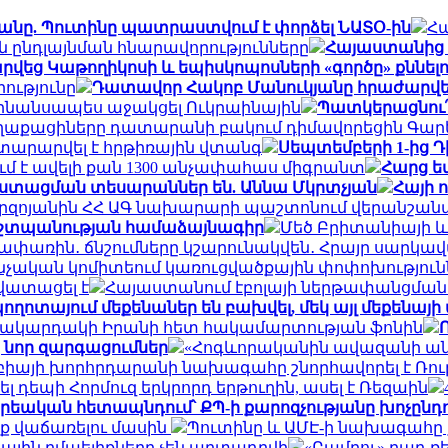
նը. Պուտինը պատրաստվում է փորձել ՆԱՏՕ-ին
Հ
ն ընդլայնման հնարավորությունները
Հայաստանից 
եց Կաթողիկոսի և եպիսկոպոսների «գործը» քննելո
ությունը
Դատավոր Հակոբ Մանուկյանը հրաժարվել է
 ֆինանսապես աջակցել Ուկրաինային
Պատկերացնու՞
ղաքացիները դատարանի բակում դիմավորեցին Գարե
յտարարվել է հրթիռային վտանգ
Սեպտեմբերի 1-ից Դ
ում է ավելի քան 1300 անչափահաս միգրանտ
Հարց եմ
աստացման տեսարաններ են. Աննա Մկրտչյան
Հայի 
իրզոյանին ՀՀ ԱԳ նախարարի պաշտոնում վերանշանա
աշտպանության համաձայնագիր
Մեծ Բրիտանիայի և 
եհափառին․ ճնշումները կշարունակվեն․ Հրայր սարկա
ննչական կոմիտեում կառուցվածքային փոփոխություն
վատացել է
Հայաստանում էբոլայի ներթափանցման վ
ոտայում մեքենաներ են բախվել, մեկ այլ մեքենայի վ
 մակարդակի Իրանի հետ հակամարտության ֆոնին
նոր զարգացումներ
«Հոգևորականին ավազանի անո
բիայի խորհրդարանի նախագահը շնորհավորել է Ռու
ել դեպի Հորմուզ երկրորդ երթուղին, ասել է Ռեզաին
 քրեական հետապնդում՝ ՔՊ-ի քարոզչությանը խոչընդո
նք վաճառելու մասին
Պուտինը և ԱՄԷ-ի նախագահը 
ային ըմպելիքները չեն արտադրվի
«Բամբու» բար-ռ