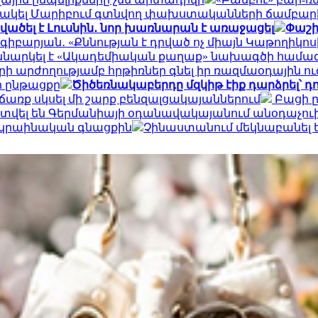
ն արձակել Մարիբում գտնվող փախստականների ճամբար
ածել է Լուսնին․ նոր խառնարան է առաջացել
Փաշի
գիբարյան․ «Քննության է դրված ոչ միայն Կաթողիկ
ննարկել է «Ակադեմիական քաղաք» նախագծի համագ
արի արժողությամբ հրթիռներ գնել իր ռազմաօդային ո
ի ընթացքը
Ծիծեռնակաբերդը մզկիթ էիք դարձրել՝ 
առք սկսել մի շարք բենզալցակայաններում
Բացի ըն
տվել են Գերմանիայի օդանավակայանում անօդաչո
ւկրաինական գնացքին
Չինաստանում մեկնաբանել ե