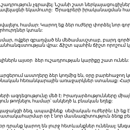
ւշադրություն չգրավել: Նշանի շատ ներկայացուցիչն
վելացնի եկամուտը: Ծրագրերի իրականացման հարց
ալելու համար: Կարող եք ձեր ուժերը փորձել նոր գո
րհուրդներ կտան:
մար, ովքեր զբաղված են մեծամասշտաբ, բարդ գործե
անհանգստության վրա: Ճիշտ պահին ճիշտ որոշում կ
իներն այսօր ձեր ուշադրության կարիքը շատ ունեն:
հարցերում աստղերը ձեր կողմից են, օրը բարեհաջող
ծնական հեռանկարային առաջարկներ ստանաք: Հարմա
րի ազդեցությունը մեծ է: Իրադարձությունները միա
ւն թողնելու համար՝ անկեղծ և բնական եղեք:
 կաջակցի ձեզ, ապավինեք սեփական ուժերին: Լի եք է
ատակահարմար օր է նոր մասնագիտություն ձեռք բե
 դրանք կարող են լուրջ հետևանքներ ունենալ: Անգա