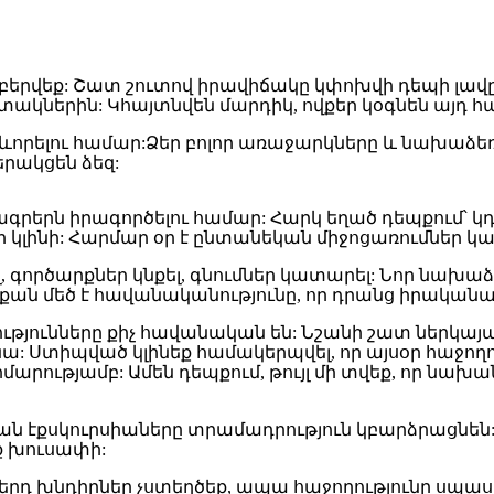
աբերվեք: Շատ շուտով իրավիճակը կփոխվի դեպի լավը
ակներին: Կհայտնվեն մարդիկ, ովքեր կօգնեն այդ հա
դրսևորելու համար:Ձեր բոլոր առաջարկները և նախա
կերակցեն ձեզ:
գրերն իրագործելու համար: Հարկ եղած դեպքում՝ կդիմ
ի կլինի: Հարմար օր է ընտանեկան միջոցառումներ կ
լ, գործարքներ կնքել, գնումներ կատարել: Նոր նախա
քան մեծ է հավանականությունը, որ դրանց իրականաց
թյունները քիչ հավանական են: Նշանի շատ ներկայաց
ա: Ստիպված կլինեք համակերպվել, որ այսօր հաջողո
արությամբ: Ամեն դեպքում, թույլ մի տվեք, որ նա
ան էքսկուրսիաները տրամադրություն կբարձրացնեն: 
եք խուսափի:
րդ խնդիրներ չստեղծեք, ապա հաջողությունը սպասեցն