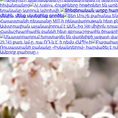
հիվանդանոց
Al Arabiya. Հութիները հրթիռներ ե
եղանակը կտրուկ կփոխվի
Տիեզերական աղբը հարվ
մեկին, մենք սկսեցինք գործել
Տեր Մուշե քահանա Են
Հայաստանի դեսպանը MIT-ի ղեկավարության հետ ք
Ավստրալիան պլանավորում է ԱՄՆ-ից 500 միլիոն դոլ
Համաշխարհային բանկի հետ զբոսաշրջային ծրագր
Սևաստոպոլում խոստացել են վառելիքի ազատ վաճ
29.743 քառ. կմ-ը. դա ՌԴ-ն է՝ ի դեմս ՀԱՊԿ-ի
Բացահայ
Ռուսաստանի բանակը «Իսկանդերով» հարվածել է ո
Ամբողջ լրահոսը »