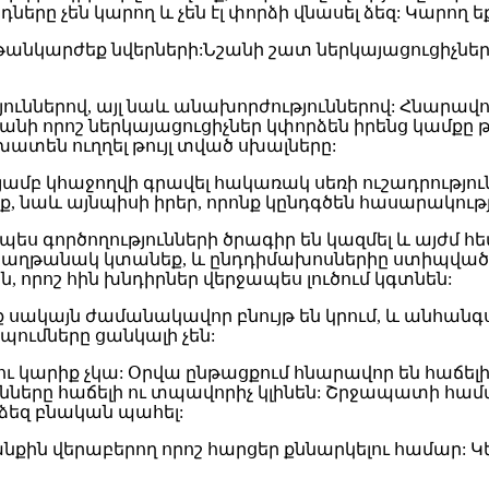
րը չեն կարող և չեն էլ փորձի վնասել ձեզ: Կարող եք
թանկարժեք նվերների:Նշանի շատ ներկայացուցիչներ
թյուններով, այլ նաև անախորժություններով: Հնարավո
շանի որոշ ներկայացուցիչներ կփորձեն իրենց կամքը
ատեն ուղղել թույլ տված սխալները:
թյամբ կհաջողվի գրավել հակառակ սեռի ուշադրությ
իք, նաև այնպիսի իրեր, որոնք կընդգծեն հասարակությ
պես գործողությունների ծրագիր են կազմել և այժմ հ
հաղթանակ կտանեք, և ընդդիմախոսներիը ստիպված կլ
 որոշ հին խնդիրներ վերջապես լուծում կգտնեն:
ք սակայն ժամանակավոր բնույթ են կրում, և անհան
պումները ցանկալի չեն:
ւ կարիք չկա: Օրվա ընթացքում հնարավոր են հաճելի
ունները հաճելի ու տպավորիչ կլինեն: Շրջապատի 
 ձեզ բնական պահել:
 վերաբերող որոշ հարցեր քննարկելու համար: Կենս