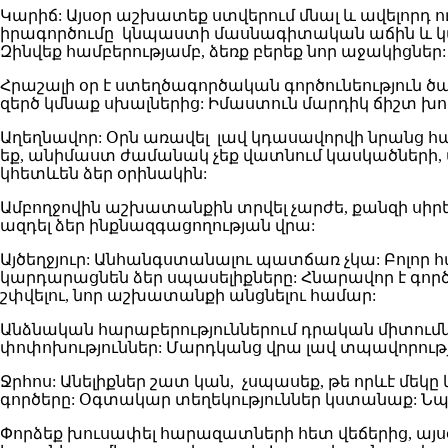
Կարիճ: Այսօր աշխատեք ստվերում մնալ և ավելորդ ո
իրագործումը կնպաստի մասնագիտական աճին և կա
Զինվեք համբերությամբ, ձեռք բերեք նոր աջակիցներ:
Հրաշալի օր է ստեղծագործական գործունեություն ծավ
զերծ կմնաք սխալներից: Իմաստուն մարդիկ ճիշտ խո
Աղեղնավոր: Օրն առավել լավ կդասավորվի նրանց հա
եք, անիմաստ ժամանակ չեք վատնում կասկածների, 
կհետևեն ձեր օրինակին:
Ամբողջովին աշխատանքին տրվել չարժե, քանզի սիրել
ազդել ձեր ինքնազգացողության վրա:
Այծեղջյուր: Անհանգստանալու պատճառ չկա: Բոլոր 
կարդարացնեն ձեր սպասելիքները: Հնարավոր է գոր
շփվելու, նոր աշխատանքի անցնելու համար:
Անձնական հարաբերություններում դրական միտումնե
փոփոխություններ: Մարդկանց վրա լավ տպավորությո
Ջրհոս: Անելիքներ շատ կան, չսպասեք, թե որևէ մեկը
գործերը: Օգտակար տեղեկություններ կստանաք: Նպ
Փորձեք խուսափել հարազատների հետ վեճերից, այսօր