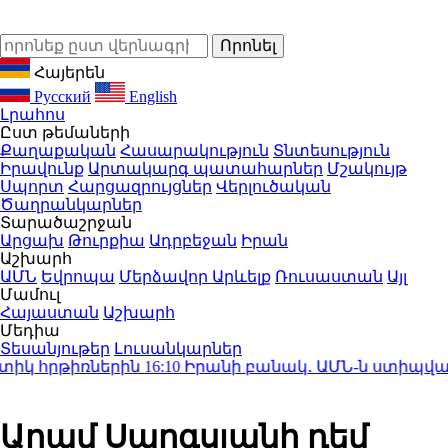
Հայերեն
Русский
English
Լրահոս
Ըստ թեմաների
Քաղաքական
Հասարակություն
Տնտեսություն
Իրավունք
Արտակարգ պատահարներ
Մշակույթ
Սպորտ
Հարցազրույցներ
Վերլուծական
Ծաղրանկարներ
Տարածաշրջան
Արցախ
Թուրքիա
Ադրբեջան
Իրան
Աշխարհ
ԱՄՆ
Եվրոպա
Մերձավոր Արևելք
Ռուսաստան
Այլ
Մամուլ
Հայաստան
Աշխարհ
Մեդիա
Տեսանյութեր
Լուսանկարներ
կ հրթիռներին
16:10
Իրանի բանակ․ ԱՄՆ-ն ստիպված կլին
Արամ Սարգսյանի դեմ