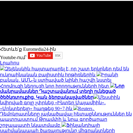
Հետևե՛ք Euromedia24-ին
Youtube-ում`
Լրահոս
Զելենսկին հայտարարել է, որ շատ երկրներ դեմ են
ուկրաինական բալիստիկ հրթիռներին
Իրանի
բանակ․ ԱՄՆ-ն ստիպված կլինի հաշվի նստել
Հորմուզի նեղուցի նոր իրողությունների հետ
Նոր
մանրամասներ Դաշտավանում տեղի ունեցած
ծեծկռտուքից. Կան ձերբակալվածներ
Մեսսիին
նվիրված գոլը չփրկեց «Ինտեր Մայամիին»․
«Մոնտերեյը» հաղթեց 90+7-ին
Reuters․
Դեմոկրատները լայնածավալ հետաքննություններ են
պատրաստում Թրամփի և նրա գործարար
շրջապատի նկատմամբ
Ֆինլանդիայի
սահմանապահ ծառայությունը միգրանտների