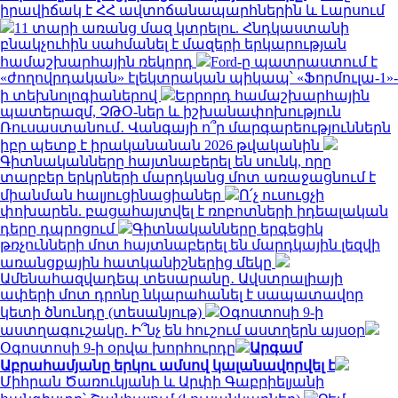
իրավիճակ է ՀՀ ավտոճանապարհներին և Լարսում
11 տարի առանց մազ կտրելու. Հնդկաստանի
բնակչուհին սահմանել է մազերի երկարության
համաշխարհային ռեկորդ
Ford-ը պատրաստում է
«ժողովրդական» էլեկտրական պիկապ՝ «Ֆորմուլա-1»-
ի տեխնոլոգիաներով
Երրորդ համաշխարհային
պատերազմ, ՉԹՕ-ներ և իշխանափոխություն
Ռուսաստանում․ Վանգայի ո՞ր մարգարեություններն
իբր պետք է իրականանան 2026 թվականին
Գիտնականները հայտնաբերել են սունկ, որը
տարբեր երկրների մարդկանց մոտ առաջացնում է
միանման հալյուցինացիաներ
Ո՛չ ուսուցչի
փոխարեն. բացահայտվել է ռոբոտների իդեալական
դերը դպրոցում
Գիտնականները երգեցիկ
թռչունների մոտ հայտնաբերել են մարդկային լեզվի
առանցքային հատկանիշներից մեկը
Ամենահազվադեպ տեսարանը․ Ավստրալիայի
ափերի մոտ դրոնը նկարահանել է սապատավոր
կետի ծնունդը (տեսանյութ)
Օգոստոսի 9-ի
աստղագուշակը. Ի՞նչ են հուշում աստղերն այսօր
Օգոստոսի 9-ի օրվա խորհուրդը
Արգամ
Աբրահամյանը երկու ամսով կալանավորվել է
Միհրան Ծառուկյանի և Արփի Գաբրիելյանի