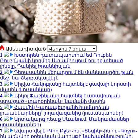
Ամենադիտված
1
Խստորեն դատապարտում եմ Ռուբեն
Ռուբինյանի կողմից Ստամբուլում թուրք տեսած
լինելը. Դանիել Իոաննիսյան
2
Դերասանին մեղադրում են մանկապղծության
մեջ․ նա ձերբակալվել է
3
Սիլվա Հակոբյանը հայտնել է ցավալի կորստի
մասին (Լուսանկար)
4
Նիկոլ Փաշինյանը հայտնել է առավոտյան
ստացած «տարօրինակ» նամակի մասին
5
Հասմիկ Կարապետյանի համարձակ
լուսանկարները՝ լողավազանից (լուսանկարներ)
6
Արտակարգ դեպք Սևանում. Մանրամասներ
(լուսանկարներ)
7
Ավարտվել է «Գող Բջե»-ին, «Տեցիկ»-ին ու «Գոջո»-
ին առնչվող քրեական վարույթի նախաքննությունը.