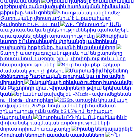
Մանրամասներ
Օդեսան դարձել է ռուսաստանյան
գիշերային զանգվածային հարձակման հիմնական
թիրախը. Կան զոհեր
5 հաղթանակ անընդմեջ․
Ծառուկյանը վերադառնում է և բացահայտ
ֆավորիտ է UFC 331-ում
WP․ Պենտագոնը ԱՄՆ
պաշտպանական ընկերություններից պահանջել է
արագացնել զենքի արտադրությունը
Թուրքիան
կարող է Ուկրաինային փոխանցել ամերիկյան
բալիստիկ հրթիռներ․ հայտնի են քանակները
Տարոյի աստղագուշակություն. ում են քարտերը
խոստանում հաջողություն, փոփոխություն և նոր
հնարավորություններ
Ջուր հավաքեք. Երկար
ժամանակ ջուր չի լինելու
Մարտաֆիլմ հիշեցնող
ծեծկռտուք Դաշտավան գյուղում. կա 10-ից ավելի
վիրավոր
Ուկրաինայի զինված ուժերը հարձակվել
են Բելգորոդի վրա․ Վիրավորների թվում երեխաներ
կան
Երևանում բախվել են «Mazda» ավտոմեքենան
ու «Honda» մոտոցիկլը
2026թ. առաջին կիսամյակի
տվյալներով 2025թ. նույն ամիսների համեմատ
շինարարությունն աճել է 24.5%-ով. Եղիազար
Վարդանյան
Թուրքիան ՌԴ-ին և Ուկրաինային է
փոխանցել ռազմական գործողությունների
մորատորիումի առաջարկը
Իրանը ներկայացրել է
Հորմուզի նեղուցի բացման պայմանները
Ի՞նչ