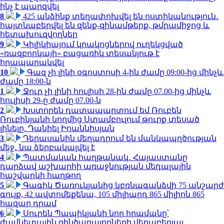
ինչ է պարզվել
8
425 անձինք տեղափոխվել են ոստիկանություն․
հայտնաբերվել են զենք-զինամթերք, թմրամիջոց և
հետախուզվողներ
9
Կիլիկիայում կրակոցներով ուղեկցված
«ռազբորկայի» բացառիկ տեսանյութ է
հրապարակվել
10
Գազ չի լինի օգոստոսի 4-ին ժամը 09:00-ից մինչև
ժամը 18:00-ն
1
Ջուր չի լինի հուլիսի 28-ին ժամը 07.00-ից մինչև
հուլիսի 29-ը ժամը 07.00-ն
2
Խստորեն դատապարտում եմ Ռուբեն
Ռուբինյանի կողմից Ստամբուլում թուրք տեսած
լինելը. Դանիել Իոաննիսյան
3
Դերասանին մեղադրում են մանկապղծության
մեջ․ նա ձերբակալվել է
4
Պատմական հաղթանակ․ Հայաստանը
դարձավ աշխարհի առաջնության մեդալային
հաշվարկի հաղթող
5
Գագիկ Ծառուկյանից կբռնագանձվի 75 անշարժ
գույք, 42 ավտոմեքենա, 105 միլիարդ 865 միլիոն 865
հազար դրամ
6
Սուրեն Պապիկյանի նոր հրամանը՝
ժամկետային զինծառայողների վերաբերյալ