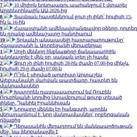
7
10 միլիոն երկրպագու պահանջում է վտարել
Արգենտինային ԱԱ-2026-ից
8
Տասնյակ հասցեներում ջուր չի լինի՝ հուլիսի 15-
ին և 16-ին
9
Հայաստանի ամենավտանգավոր օձերը. որտեղ
են դրանք ամենաշատը հանդիպում
10
Տոկաևի անսպասելի հայտարարությունը՝
Հայաստանի և Ադրբեջանի վերաբերյալ
1
Սոչի մեկնող ինքնաթիռը ճանապարհին
անցկացրել է մեկ օր, սակայն տեղ չի հասել
2
Ջուր չի լինի հուլիսի 28-ին ժամը 07.00-ից մինչև
հուլիսի 29-ը ժամը 07.00-ն
3
Ո՞րն է սիրված արտիստ Արտաշես
Ալեքսանյանի մահվան պատճառը. հայտնի են
մանրամասներ
4
Խստորեն դատապարտում եմ Ռուբեն
Ռուբինյանի կողմից Ստամբուլում թուրք տեսած
լինելը. Դանիել Իոաննիսյան
5
Նորայրը մեկնել էր հանգստի, արդեն
վերադառնում է. նոր մանրամասներ՝ ողբերգական
դեպքից
6
Դերասանին մեղադրում են մանկապղծության
մեջ․ նա ձերբակալվել է