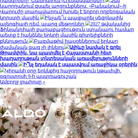
հանգիստը՝ Շանհայում (Լուսանկարներ)
Չեմ
կարողանում զսպել արցունքներս. «Բանակում»-ի
Վարուժը տաղավարում խոսել է եղբոր ողբերգական
կորստի մասին
Ինչպե՞ս պայքարել սեզոնային
ալերգիայի դեմ. պարզ մեթոդներ
2027 թվականից
Ֆինլանդիայի քաղաքացիություն ստանալու համար
պետք է հանձնել երկրի մասին գիտելիքների
քննություն
Բազմաթիվ հասցեներում երկար
ժամանակ գազ չի լինելու
Ալիևը նամակ է գրել
Թրամփին․ նա պատմել է Հայաստանի հետ
խաղաղության տնտեսական առավելությունների
մասին
Ի՞նչ եղանակ է սպասվում առաջիկա օրերին
Կիրակի օրը երկնքից հաջողություն կթափվի․
օգոստոսի 9-ի աստղագուշակ
Ամբողջ լրահոսը »