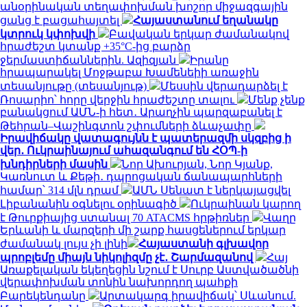
անօրինական տեղափոխման խոշոր միջազգային
ցանց է բացահայտել
Հայաստանում եղանակը
կտրուկ կփոխվի
Բավական երկար ժամանակով
հրաժեշտ կտանք +35°C-ից բարձր
ջերմաստիճաններին. Ազիզյան
Իրանը
հրապարակել Մոջթաբա Խամենեիի առաջին
տեսանյութը (տեսանյութ)
Մեսսին վերադարձել է
Ռոսարիո՝ հորը վերջին հրաժեշտը տալու
Մենք չենք
բանակցում ԱՄՆ-ի հետ․ Արաղչին պարզաբանել է
Թեհրան–Վաշինգտոն շփումների ձևաչափը
Իրավիճակը վատագույնն է պատերազմի սկզբից ի
վեր․ Ուկրաինայում ահազանգում են ՀՕՊ-ի
խնդիրների մասին
Նոր Ախուրյան, Նոր Կյանք,
Կառնուտ և Քեթի․ դպրոցական ճանապարհների
համար՝ 314 մլն դրամ
ԱՄՆ Սենատ է ներկայացվել
Լիբանանին օգնելու օրինագիծ
Ուկրաինան կարող
է Թուրքիայից ստանալ 70 ATACMS հրթիռներ
Վաղը
Երևանի և մարզերի մի շարք հասցեներում երկար
ժամանակ լույս չի լինի
Հայաստանի գլխավոր
պրոբլեմը միայն նիկոլիզմը չէ․ Շարմազանով
Հայ
Առաքելական եկեղեցին նշում է Սուրբ Աստվածածնի
վերափոխման տոնին նախորդող պահքի
Բարեկենդանը
Արտակարգ իրավիճակ՝ Սևանում.