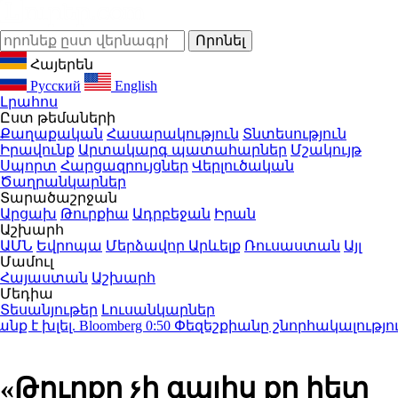
Հայերեն
Русский
English
Լրահոս
Ըստ թեմաների
Քաղաքական
Հասարակություն
Տնտեսություն
Իրավունք
Արտակարգ պատահարներ
Մշակույթ
Սպորտ
Հարցազրույցներ
Վերլուծական
Ծաղրանկարներ
Տարածաշրջան
Արցախ
Թուրքիա
Ադրբեջան
Իրան
Աշխարհ
ԱՄՆ
Եվրոպա
Մերձավոր Արևելք
Ռուսաստան
Այլ
Մամուլ
Հայաստան
Աշխարհ
Մեդիա
Տեսանյութեր
Լուսանկարներ
խլել. Bloomberg
0:50
Փեզեշքիանը շնորհակալություն է
«Թուրքը չի գալիս քո հետ