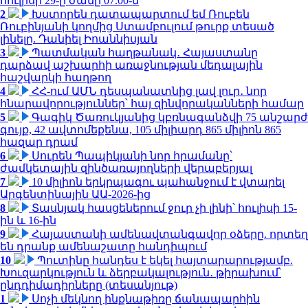
հուլիսի 29-ը ժամը 07.00-ն
2
Խստորեն դատապարտում եմ Ռուբեն
Ռուբինյանի կողմից Ստամբուլում թուրք տեսած
լինելը. Դանիել Իոաննիսյան
3
Պատմական հաղթանակ․ Հայաստանը
դարձավ աշխարհի առաջնության մեդալային
հաշվարկի հաղթող
4
ՀՀ-ում ԱՄՆ դեսպանատնից լավ լուր․ նոր
հնարավորություններ՝ հայ զինվորականների համար
5
Գագիկ Ծառուկյանից կբռնագանձվի 75 անշարժ
գույք, 42 ավտոմեքենա, 105 միլիարդ 865 միլիոն 865
հազար դրամ
6
Սուրեն Պապիկյանի նոր հրամանը՝
ժամկետային զինծառայողների վերաբերյալ
7
10 միլիոն երկրպագու պահանջում է վտարել
Արգենտինային ԱԱ-2026-ից
8
Տասնյակ հասցեներում ջուր չի լինի՝ հուլիսի 15-
ին և 16-ին
9
Հայաստանի ամենավտանգավոր օձերը. որտեղ
են դրանք ամենաշատը հանդիպում
10
Պուտինը հանդես է եկել հայտարարությամբ.
Խուզարկություն և ձերբակալություն․ թիրախում՝
ընդդիմադիրները (տեսանյութ)
1
Սոչի մեկնող ինքնաթիռը ճանապարհին