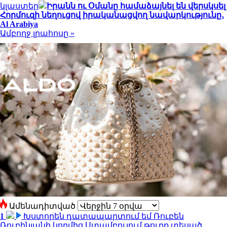
կլաստեր
Իրանն ու Օմանը համաձայնել են վերսկսել
Հորմուզի նեղուցով իրականացվող նավարկությունը․
Al Arabiya
Ամբողջ լրահոսը »
Ամենադիտված
1
Խստորեն դատապարտում եմ Ռուբեն
Ռուբինյանի կողմից Ստամբուլում թուրք տեսած