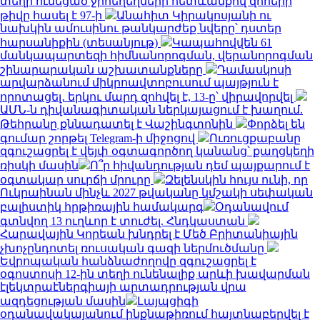
տեղի ունեցած ջրհեղեղների հետևանքով զոհերի
թիվը հասել է 97-ի
Անահիտ Կիրակոսյանի ու
նախկին ամուսինու թանկարժեք նվերը՝ դստեր
հարսանիքին (տեսանյութ)
Կապահովվեն 61
մանկապարտեզի հիմնանորոգման, վերանորոգման
շինարարական աշխատանքները
Դամասկոսի
արվարձանում միկրոավտոբուսում պայթյուն է
որոտացել․ երկու մարդ զոհվել է, 13-ը՝ վիրավորվել
ԱՄՆ-ն դիվանագիտական ներկայացում է խաղում.
Թեհրանը քննադատել է Վաշինգտոնին
Փորձել են
գումար շորթել Telegram-ի միջոցով
Ուռուցքաբանը
զգուշացրել է վեյփ օգտագործող կանանց՝ քաղցկեղի
ռիսկի մասին
Ո՞ր հիվանդության դեմ պայքարում է
օգտակար սուրճի մրուրը
Զելենսկին հույս ունի, որ
Ուկրաինան մինչև 2027 թվականը կմշակի սեփական
բալիստիկ հրթիռային համակարգ
Օդանավում
գտնվող 13 ուղևոր է տուժել. Հնդկաստան
Հարավային Կորեան խնդրել է Մեծ Բրիտանիային
չխոչընդոտել ռուսական գազի ներմուծմանը
Եվրոպական հանձնաժողովը զգուշացրել է
օգոստոսի 12-ին տեղի ունենալիք արևի խավարման
էլեկտրաէներգիայի արտադրության վրա
ազդեցության մասին
Լայպցիգի
օդանավակայանում ինքնաթիռում հայտնաբերվել է