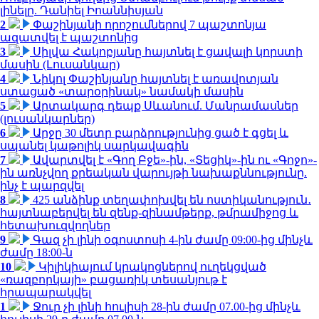
լինելը. Դանիել Իոաննիսյան
2
Փաշինյանի որոշումներով 7 պաշտոնյա
ազատվել է պաշտոնից
3
Սիլվա Հակոբյանը հայտնել է ցավալի կորստի
մասին (Լուսանկար)
4
Նիկոլ Փաշինյանը հայտնել է առավոտյան
ստացած «տարօրինակ» նամակի մասին
5
Արտակարգ դեպք Սևանում. Մանրամասներ
(լուսանկարներ)
6
Արջը 30 մետր բարձրությունից ցած է գցել և
սպանել կաթոլիկ սարկավագին
7
Ավարտվել է «Գող Բջե»-ին, «Տեցիկ»-ին ու «Գոջո»-
ին առնչվող քրեական վարույթի նախաքննությունը.
ինչ է պարզվել
8
425 անձինք տեղափոխվել են ոստիկանություն․
հայտնաբերվել են զենք-զինամթերք, թմրամիջոց և
հետախուզվողներ
9
Գազ չի լինի օգոստոսի 4-ին ժամը 09:00-ից մինչև
ժամը 18:00-ն
10
Կիլիկիայում կրակոցներով ուղեկցված
«ռազբորկայի» բացառիկ տեսանյութ է
հրապարակվել
1
Ջուր չի լինի հուլիսի 28-ին ժամը 07.00-ից մինչև