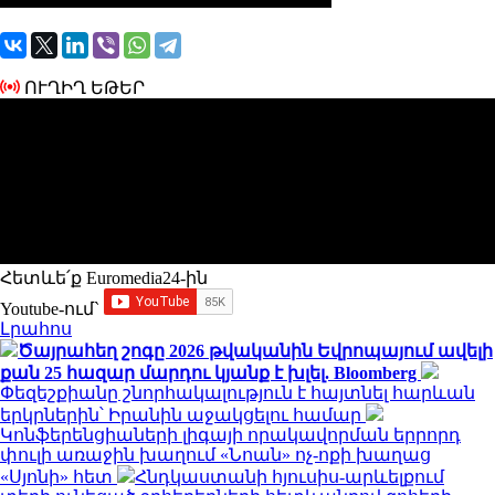
ՈՒՂԻՂ ԵԹԵՐ
Հետևե՛ք Euromedia24-ին
Youtube-ում`
Լրահոս
Ծայրահեղ շոգը 2026 թվականին Եվրոպայում ավելի
քան 25 հազար մարդու կյանք է խլել. Bloomberg
Փեզեշքիանը շնորհակալություն է հայտնել հարևան
երկրներին՝ Իրանին աջակցելու համար
Կոնֆերենցիաների լիգայի որակավորման երրորդ
փուլի առաջին խաղում «Նոան» ոչ-ոքի խաղաց
«Սյոնի» հետ
Հնդկաստանի հյուսիս-արևելքում