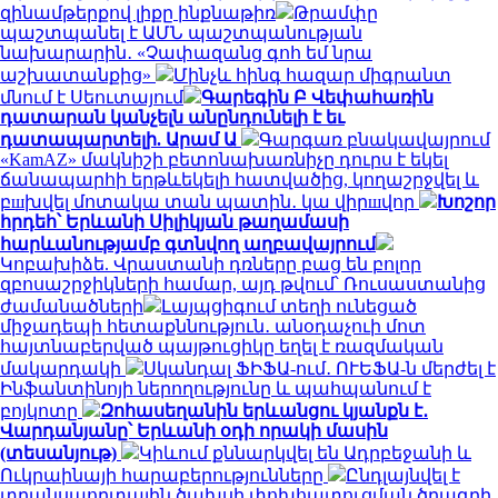
զինամթերքով լիքը ինքնաթիռ
Թրամփը
պաշտպանել է ԱՄՆ պաշտպանության
նախարարին․ «Չափազանց գոհ եմ նրա
աշխատանքից»
Մինչև հինգ հազար միգրանտ
մնում է Սեուտայում
Գարեգին Բ Վեփահառին
դատարան կանչելն անընդունելի է եւ
դատապարտելի. Արամ Ա
Գարգառ բնակավայրում
«KamAZ» մակնիշի բետոնախառնիչը դուրս է եկել
ճանապարհի երթևեկելի հատվածից, կողաշրջվել և
բшխվել մոտակա տան պատին․ կա վիրшվոր
Խոշոր
հրդեհ՝ Երևանի Սիլիկյան թաղամասի
հարևանությամբ գտնվող աղբավայրում
Կոբախիձե. Վրաստանի դռները բաց են բոլոր
զբոսաշրջիկների համար, այդ թվում՝ Ռուսաստանից
ժամանածների
Լայպցիգում տեղի ունեցած
միջադեպի հետաքննություն․ անօդաչուի մոտ
հայտնաբերված պայթուցիկը եղել է ռազմական
մակարդակի
Սկանդալ ՖԻՖԱ-ում․ ՈՒԵՖԱ-ն մերժել է
Ինֆանտինոյի ներողությունը և պահպանում է
բոյկոտը
Զոհասեղանին երևանցու կյանքն է․
Վարդանյանը՝ Երևանի օդի որակի մասին
(տեսանյութ)
Կիևում քննարկվել են Ադրբեջանի և
Ուկրաինայի հարաբերությունները
Ընդլայնվել է
տրանսպորտային ծախսի փոխհատուցման ծրագրի