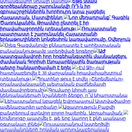
վտանգավոր սխալի մասին
Եթե նման
գործելակերպը շարունակվի ՌԴ-ն իր
զբոսաշրջիկներին խորհուրդ կտա չայցելել
Հայաստան. Մատվիենկո
Նոր մեղադրանք՝ Գագիկ
Ծառուկյանին. Թրամփը ընտրել է իր
իրավահաջորդին (տեսանյութ)
Ռուսաստանը
պատրաստ է շարունակել Հայաստանի
երկաթուղիների կոնցեսիոն կառավարումը. Օվերչուկ
Օլեգ Գազմանովը քննադատել է արհեստական
բանականությամբ ստեղծված երգերը
ԱԺ
պատգամավորի հոր հոգեհանգստին մասնակցելու
ժամանակ Գորիսի էկոպարեկային ծառայության
պետը հանկարծամահ է եղել
«Էմ Ջի»-ում
հայտնաբերվել է 38 վարչական իրավախախտում
(տեսանյութ)
Պուտինը թույլ է տվել «Շերեմետևո»
օդանավակայանի պետական բաժնեմասի
մասնավորեցումը
Գումարը կհոսի այս
կենդանակերպի նշանների ձեռքը. ո՞վ կհարստանա
Լեհաստանում կբացեն Եվրոպայում Աստվածամոր
ամենաբարձր արձանը
Ազատություն Բաքվի
բանտերում գտնվող բոլոր հայերին․ Աբրահամյան
Սոմնոլոգը պատմել է, թե երբ կարող է քնի պակասը
օգտակար լինել
Ռուսաստանում կստեղծվի
ադամանդների հղկման արդյունաբերական