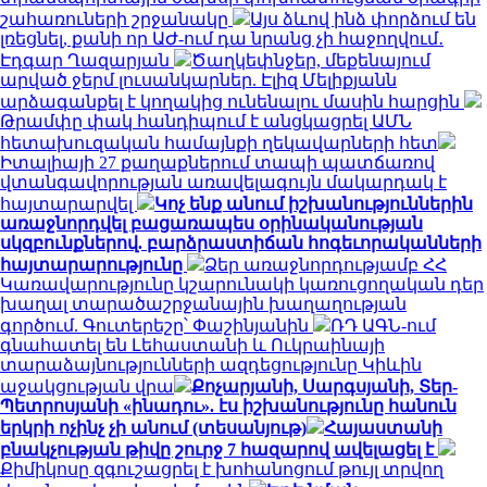
շահառուների շրջանակը
Այս ձևով ինձ փորձում են
լռեցնել, քանի որ ԱԺ-ում դա նրանց չի հաջողվում․
Էդգար Ղազարյան
Ծաղկեփնջեր, մեքենայում
արված ջերմ լուսանկարներ. Էլիզ Մելիքյանն
արձագանքել է կողակից ունենալու մասին հարցին
Թրամփը փակ հանդիպում է անցկացրել ԱՄՆ
հետախուզական համայնքի ղեկավարների հետ
Իտալիայի 27 քաղաքներում տապի պատճառով
վտանգավորության առավելագույն մակարդակ է
հայտարարվել
Կոչ ենք անում իշխանություններին
առաջնորդվել բացառապես օրինականության
սկզբունքներով. բարձրաստիճան հոգեւորականների
հայտարարությունը
Ձեր առաջնորդությամբ ՀՀ
Կառավարությունը կշարունակի կառուցողական դեր
խաղալ տարածաշրջանային խաղաղության
գործում. Գուտերեշը՝ Փաշինյանին
ՌԴ ԱԳՆ-ում
գնահատել են Լեհաստանի և Ուկրաինայի
տարաձայնությունների ազդեցությունը Կիևին
աջակցության վրա
Քոչարյանի, Սարգսյանի, Տեր-
Պետրոսյանի «ինադու». էս իշխանությունը հանուն
երկրի ոչինչ չի անում (տեսանյութ)
Հայաստանի
բնակչության թիվը շուրջ 7 հազարով ավելացել է
Քիմիկոսը զգուշացրել է խոհանոցում թույլ տրվող