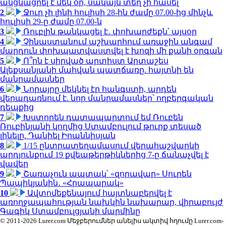
անցկացրել է մեկ օր, սակայն տեղ չի հասել
2
Ջուր չի լինի հուլիսի 28-ին ժամը 07.00-ից մինչև
հուլիսի 29-ը ժամը 07.00-ն
3
Ռուբլին թանկացել է․ փոխարժեքն՝ այսօր
4
Չինաստանում աշխարհում առաջին անգամ
մարդուն փոխպատվաստվել է խոզի մի քանի օրգան
5
Ո՞րն է սիրված արտիստ Արտաշես
Ալեքսանյանի մահվան պատճառը. հայտնի են
մանրամասներ
6
Նորայրը մեկնել էր հանգստի, արդեն
վերադառնում է. նոր մանրամասներ՝ ողբերգական
դեպքից
7
Խստորեն դատապարտում եմ Ռուբեն
Ռուբինյանի կողմից Ստամբուլում թուրք տեսած
լինելը. Դանիել Իոաննիսյան
8
1/15 ընտրատեղամասում վերահաշվարկի
արդյունքում 19 քվեաթերթիկներից 7-ը ճանաչվել է
վավեր
9
Շառաչուն ապտակ՝ «զորավար» Սուրեն
Պապիկյանին․ «Հրապարակ»
10
Ավտոմեքենայում հայտնաբերվել է
առողջապահության նախկին նախարար, վիրաբույժ
Գագիկ Ստամբուլցյանի մարմինը
© 2011-2026 Lurer.com Մեջբերումներ անելիս ակտիվ հղումը Lurer.com-