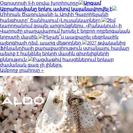
Օգոստոսի 9-ի օրվա խորհուրդը
Արգամ
Աբրահամյանը երկու ամսով կալանավորվել է
Միհրան Ծառուկյանի և Արփի Գաբրիելյանի
հանգիստը՝ Շանհայում (Լուսանկարներ)
Չեմ
կարողանում զսպել արցունքներս. «Բանակում»-ի
Վարուժը տաղավարում խոսել է եղբոր ողբերգական
կորստի մասին
Ինչպե՞ս պայքարել սեզոնային
ալերգիայի դեմ. պարզ մեթոդներ
2027 թվականից
Ֆինլանդիայի քաղաքացիություն ստանալու համար
պետք է հանձնել երկրի մասին գիտելիքների
քննություն
Բազմաթիվ հասցեներում երկար
ժամանակ գազ չի լինելու
Ամբողջ լրահոսը »