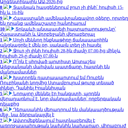
Արգենտինային ԱԱ-2026-ից
8
Տասնյակ հասցեներում ջուր չի լինի՝ հուլիսի 15-
ին և 16-ին
9
Հայաստանի ամենավտանգավոր օձերը. որտեղ
են դրանք ամենաշատը հանդիպում
10
Տոկաևի անսպասելի հայտարարությունը՝
Հայաստանի և Ադրբեջանի վերաբերյալ
1
Սոչի մեկնող ինքնաթիռը ճանապարհին
անցկացրել է մեկ օր, սակայն տեղ չի հասել
2
Ջուր չի լինի հուլիսի 28-ին ժամը 07.00-ից մինչև
հուլիսի 29-ը ժամը 07.00-ն
3
Ո՞րն է սիրված արտիստ Արտաշես
Ալեքսանյանի մահվան պատճառը. հայտնի են
մանրամասներ
4
Խստորեն դատապարտում եմ Ռուբեն
Ռուբինյանի կողմից Ստամբուլում թուրք տեսած
լինելը. Դանիել Իոաննիսյան
5
Նորայրը մեկնել էր հանգստի, արդեն
վերադառնում է. նոր մանրամասներ՝ ողբերգական
դեպքից
6
Դերասանին մեղադրում են մանկապղծության
մեջ․ նա ձերբակալվել է
7
Ավտոմեքենայում հայտնաբերվել է
առողջապահության նախկին նախարար, վիրաբույժ