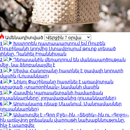
Ամենադիտված
1
Խստորեն դատապարտում եմ Ռուբեն
Ռուբինյանի կողմից Ստամբուլում թուրք տեսած
լինելը. Դանիել Իոաննիսյան
2
Դերասանին մեղադրում են մանկապղծության
մեջ․ նա ձերբակալվել է
3
Սիլվա Հակոբյանը հայտնել է ցավալի կորստի
մասին (Լուսանկար)
4
Նիկոլ Փաշինյանը հայտնել է առավոտյան
ստացած «տարօրինակ» նամակի մասին
5
Հասմիկ Կարապետյանի համարձակ
լուսանկարները՝ լողավազանից (լուսանկարներ)
6
Արտակարգ դեպք Սևանում. Մանրամասներ
(լուսանկարներ)
7
Ավարտվել է «Գող Բջե»-ին, «Տեցիկ»-ին ու «Գոջո»-
ին առնչվող քրեական վարույթի նախաքննությունը.
ինչ է պարզվել