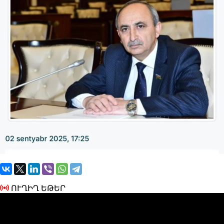
ՈՒՂԻՂ ԵԹԵՐ