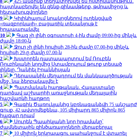
8
425 անձինք տեղափոխվել են ոստիկանություն․
հայտնաբերվել են զենք-զինամթերք, թմրամիջոց և
հետախուզվողներ
9
Կիլիկիայում կրակոցներով ուղեկցված
«ռազբորկայի» բացառիկ տեսանյութ է
հրապարակվել
10
Գազ չի լինի օգոստոսի 4-ին ժամը 09:00-ից մինչև
ժամը 18:00-ն
1
Ջուր չի լինի հուլիսի 28-ին ժամը 07.00-ից մինչև
հուլիսի 29-ը ժամը 07.00-ն
2
Խստորեն դատապարտում եմ Ռուբեն
Ռուբինյանի կողմից Ստամբուլում թուրք տեսած
լինելը. Դանիել Իոաննիսյան
3
Դերասանին մեղադրում են մանկապղծության
մեջ․ նա ձերբակալվել է
4
Պատմական հաղթանակ․ Հայաստանը
դարձավ աշխարհի առաջնության մեդալային
հաշվարկի հաղթող
5
Գագիկ Ծառուկյանից կբռնագանձվի 75 անշարժ
գույք, 42 ավտոմեքենա, 105 միլիարդ 865 միլիոն 865
հազար դրամ
6
Սուրեն Պապիկյանի նոր հրամանը՝
ժամկետային զինծառայողների վերաբերյալ
7
10 միլիոն երկրպագու պահանջում է վտարել