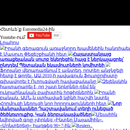
Հետևե՛ք Euromedia24-ին
Youtube-ում`
Լրահոս
Իրանի գերագույն առաջնորդ Խամենեին հանդիպել
է Մասուդ Փեզեշքիանի հետ
Հայաստանյայց
առաքելական սուրբ եկեղեցին հայց է ներկայացրել՝
ընդդեմ Պետական եկամուտների կոմիտեի
Ֆորլանը վերադառնում է այնտեղ, որտեղ անջնջելի
հետք է թողել․ ԱԱ-2010-ի լավագույն ֆուտբոլիստը
գլխավորել է Ուրուգվայի հավաքականը
Զելենսկին
հայտարարել է, որ շատ երկրներ դեմ են
ուկրաինական բալիստիկ հրթիռներին
Իրանի
բանակ․ ԱՄՆ-ն ստիպված կլինի հաշվի նստել
Հորմուզի նեղուցի նոր իրողությունների հետ
Նոր
մանրամասներ Դաշտավանում տեղի ունեցած
ծեծկռտուքից. Կան ձերբակալվածներ
Մեսսիին
նվիրված գոլը չփրկեց «Ինտեր Մայամիին»․
«Մոնտերեյը» հաղթեց 90+7-ին
Reuters․