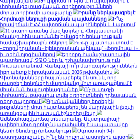
Վարդանյան
Թուրքիան ՌԴ-ին և Ուկրաինային է
փոխանցել ռազմական գործողությունների
մորատորիումի առաջարկը
Իրանը ներկայացրել է
Հորմուզի նեղուցի բացման պայմանները
Ի՞նչ
իրավիճակ է ՀՀ ավտոճանապարհներին և Լարսում
11 տարի առանց մազ կտրելու. Հնդկաստանի
բնակչուհին սահմանել է մազերի երկարության
համաշխարհային ռեկորդ
Ford-ը պատրաստում է
«ժողովրդական» էլեկտրական պիկապ՝ «Ֆորմուլա-1»-
ի տեխնոլոգիաներով
Երրորդ համաշխարհային
պատերազմ, ՉԹՕ-ներ և իշխանափոխություն
Ռուսաստանում․ Վանգայի ո՞ր մարգարեություններն
իբր պետք է իրականանան 2026 թվականին
Գիտնականները հայտնաբերել են սունկ, որը
տարբեր երկրների մարդկանց մոտ առաջացնում է
միանման հալյուցինացիաներ
Ո՛չ ուսուցչի
փոխարեն. բացահայտվել է ռոբոտների իդեալական
դերը դպրոցում
Գիտնականները երգեցիկ
թռչունների մոտ հայտնաբերել են մարդկային լեզվի
առանցքային հատկանիշներից մեկը
Ամենահազվադեպ տեսարանը․ Ավստրալիայի
ափերի մոտ դրոնը նկարահանել է սապատավոր
կետի ծնունդը (տեսանյութ)
Օգոստոսի 9-ի
աստղագուշակը. Ի՞նչ են հուշում աստղերն այսօր