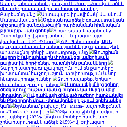
Առաքելական եկեղեցին նշում է Սուրբ Աստվածածնի
վերափոխման տոնին նախորդող պահքի
Բարեկենդանը
Արտակարգ իրավիճակ՝ Սևանում.
Մանրամասներ
Օդեսան դարձել է ռուսաստանյան
գիշերային զանգվածային հարձակման հիմնական
թիրախը. Կան զոհեր
5 հաղթանակ անընդմեջ․
Ծառուկյանը վերադառնում է և բացահայտ
ֆավորիտ է UFC 331-ում
WP․ Պենտագոնը ԱՄՆ
պաշտպանական ընկերություններից պահանջել է
արագացնել զենքի արտադրությունը
Թուրքիան
կարող է Ուկրաինային փոխանցել ամերիկյան
բալիստիկ հրթիռներ․ հայտնի են քանակները
Տարոյի աստղագուշակություն. ում են քարտերը
խոստանում հաջողություն, փոփոխություն և նոր
հնարավորություններ
Ջուր հավաքեք. Երկար
ժամանակ ջուր չի լինելու
Մարտաֆիլմ հիշեցնող
ծեծկռտուք Դաշտավան գյուղում. կա 10-ից ավելի
վիրավոր
Ուկրաինայի զինված ուժերը հարձակվել
են Բելգորոդի վրա․ Վիրավորների թվում երեխաներ
կան
Երևանում բախվել են «Mazda» ավտոմեքենան
ու «Honda» մոտոցիկլը
2026թ. առաջին կիսամյակի
տվյալներով 2025թ. նույն ամիսների համեմատ
շինարարությունն աճել է 24.5%-ով. Եղիազար