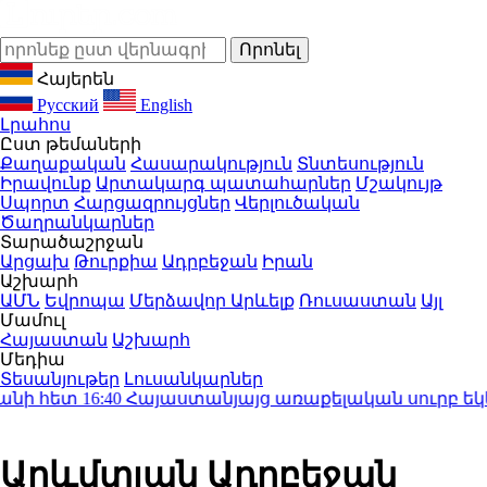
Հայերեն
Русский
English
Լրահոս
Ըստ թեմաների
Քաղաքական
Հասարակություն
Տնտեսություն
Իրավունք
Արտակարգ պատահարներ
Մշակույթ
Սպորտ
Հարցազրույցներ
Վերլուծական
Ծաղրանկարներ
Տարածաշրջան
Արցախ
Թուրքիա
Ադրբեջան
Իրան
Աշխարհ
ԱՄՆ
Եվրոպա
Մերձավոր Արևելք
Ռուսաստան
Այլ
Մամուլ
Հայաստան
Աշխարհ
Մեդիա
Տեսանյութեր
Լուսանկարներ
 հետ
16:40
Հայաստանյայց առաքելական սուրբ եկեղեցի
Արևմտյան Ադրբեջան