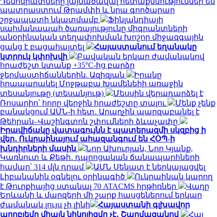
Դեմոկրատները լայնածավալ հետաքննություններ են
պատրաստում Թրամփի և նրա գործարար
շրջապատի նկատմամբ
Ֆինլանդիայի
սահմանապահ ծառայությունը միգրանտների
անօրինական տեղափոխման խոշոր միջազգային
ցանց է բացահայտել
Հայաստանում եղանակը
կտրուկ կփոխվի
Բավական երկար ժամանակով
հրաժեշտ կտանք +35°C-ից բարձր
ջերմաստիճաններին. Ազիզյան
Իրանը
հրապարակել Մոջթաբա Խամենեիի առաջին
տեսանյութը (տեսանյութ)
Մեսսին վերադարձել է
Ռոսարիո՝ հորը վերջին հրաժեշտը տալու
Մենք չենք
բանակցում ԱՄՆ-ի հետ․ Արաղչին պարզաբանել է
Թեհրան–Վաշինգտոն շփումների ձևաչափը
Իրավիճակը վատագույնն է պատերազմի սկզբից ի
վեր․ Ուկրաինայում ահազանգում են ՀՕՊ-ի
խնդիրների մասին
Նոր Ախուրյան, Նոր Կյանք,
Կառնուտ և Քեթի․ դպրոցական ճանապարհների
համար՝ 314 մլն դրամ
ԱՄՆ Սենատ է ներկայացվել
Լիբանանին օգնելու օրինագիծ
Ուկրաինան կարող
է Թուրքիայից ստանալ 70 ATACMS հրթիռներ
Վաղը
Երևանի և մարզերի մի շարք հասցեներում երկար
ժամանակ լույս չի լինի
Հայաստանի գլխավոր
պրոբլեմը միայն նիկոլիզմը չէ․ Շարմազանով
Հայ