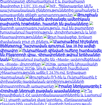
Ծառուկյանը վերադառնում է և բացահայտ
ֆավորիտ է UFC 331-ում
WP․ Պենտագոնը ԱՄՆ
պաշտպանական ընկերություններից պահանջել է
արագացնել զենքի արտադրությունը
Թուրքիան
կարող է Ուկրաինային փոխանցել ամերիկյան
բալիստիկ հրթիռներ․ հայտնի են քանակները
Տարոյի աստղագուշակություն. ում են քարտերը
խոստանում հաջողություն, փոփոխություն և նոր
հնարավորություններ
Ջուր հավաքեք. Երկար
ժամանակ ջուր չի լինելու
Մարտաֆիլմ հիշեցնող
ծեծկռտուք Դաշտավան գյուղում. կա 10-ից ավելի
վիրավոր
Ուկրաինայի զինված ուժերը հարձակվել
են Բելգորոդի վրա․ Վիրավորների թվում երեխաներ
կան
Երևանում բախվել են «Mazda» ավտոմեքենան
ու «Honda» մոտոցիկլը
2026թ. առաջին կիսամյակի
տվյալներով 2025թ. նույն ամիսների համեմատ
շինարարությունն աճել է 24.5%-ով. Եղիազար
Վարդանյան
Թուրքիան ՌԴ-ին և Ուկրաինային է
փոխանցել ռազմական գործողությունների
մորատորիումի առաջարկը
Իրանը ներկայացրել է
Հորմուզի նեղուցի բացման պայմանները
Ի՞նչ
իրավիճակ է ՀՀ ավտոճանապարհներին և Լարսում
11 տարի առանց մազ կտրելու. Հնդկաստանի
բնակչուհին սահմանել է մազերի երկարության