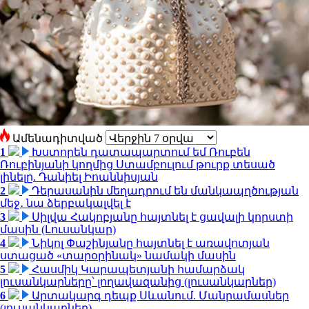
Ամենադիտված
1
Խստորեն դատապարտում եմ Ռուբեն
Ռուբինյանի կողմից Ստամբուլում թուրք տեսած
լինելը. Դանիել Իոաննիսյան
2
Դերասանին մեղադրում են մանկապղծության
մեջ․ նա ձերբակալվել է
3
Սիլվա Հակոբյանը հայտնել է ցավալի կորստի
մասին (Լուսանկար)
4
Նիկոլ Փաշինյանը հայտնել է առավոտյան
ստացած «տարօրինակ» նամակի մասին
5
Հասմիկ Կարապետյանի համարձակ
լուսանկարները՝ լողավազանից (լուսանկարներ)
6
Արտակարգ դեպք Սևանում. Մանրամասներ
(լուսանկարներ)