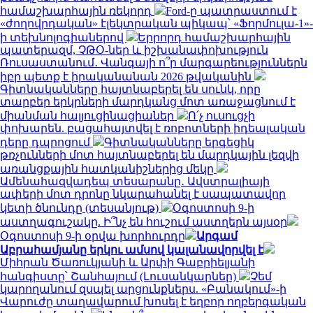
համաշխարհային ռեկորդ
Ford-ը պատրաստում է
«ժողովրդական» էլեկտրական պիկապ՝ «Ֆորմուլա-1»-
ի տեխնոլոգիաներով
Երրորդ համաշխարհային
պատերազմ, ՉԹՕ-ներ և իշխանափոխություն
Ռուսաստանում․ Վանգայի ո՞ր մարգարեություններն
իբր պետք է իրականանան 2026 թվականին
Գիտնականները հայտնաբերել են սունկ, որը
տարբեր երկրների մարդկանց մոտ առաջացնում է
միանման հալյուցինացիաներ
Ո՛չ ուսուցչի
փոխարեն. բացահայտվել է ռոբոտների իդեալական
դերը դպրոցում
Գիտնականները երգեցիկ
թռչունների մոտ հայտնաբերել են մարդկային լեզվի
առանցքային հատկանիշներից մեկը
Ամենահազվադեպ տեսարանը․ Ավստրալիայի
ափերի մոտ դրոնը նկարահանել է սապատավոր
կետի ծնունդը (տեսանյութ)
Օգոստոսի 9-ի
աստղագուշակը. Ի՞նչ են հուշում աստղերն այսօր
Օգոստոսի 9-ի օրվա խորհուրդը
Արգամ
Աբրահամյանը երկու ամսով կալանավորվել է
Միհրան Ծառուկյանի և Արփի Գաբրիելյանի
հանգիստը՝ Շանհայում (Լուսանկարներ)
Չեմ
կարողանում զսպել արցունքներս. «Բանակում»-ի
Վարուժը տաղավարում խոսել է եղբոր ողբերգական