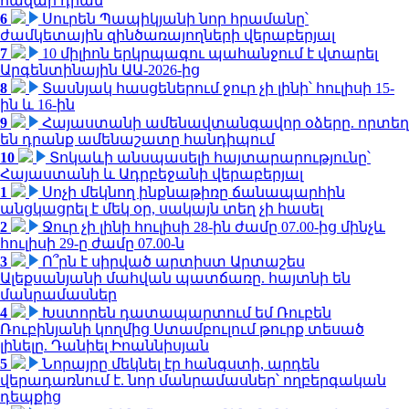
հազար դրամ
6
Սուրեն Պապիկյանի նոր հրամանը՝
ժամկետային զինծառայողների վերաբերյալ
7
10 միլիոն երկրպագու պահանջում է վտարել
Արգենտինային ԱԱ-2026-ից
8
Տասնյակ հասցեներում ջուր չի լինի՝ հուլիսի 15-
ին և 16-ին
9
Հայաստանի ամենավտանգավոր օձերը. որտեղ
են դրանք ամենաշատը հանդիպում
10
Տոկաևի անսպասելի հայտարարությունը՝
Հայաստանի և Ադրբեջանի վերաբերյալ
1
Սոչի մեկնող ինքնաթիռը ճանապարհին
անցկացրել է մեկ օր, սակայն տեղ չի հասել
2
Ջուր չի լինի հուլիսի 28-ին ժամը 07.00-ից մինչև
հուլիսի 29-ը ժամը 07.00-ն
3
Ո՞րն է սիրված արտիստ Արտաշես
Ալեքսանյանի մահվան պատճառը. հայտնի են
մանրամասներ
4
Խստորեն դատապարտում եմ Ռուբեն
Ռուբինյանի կողմից Ստամբուլում թուրք տեսած
լինելը. Դանիել Իոաննիսյան
5
Նորայրը մեկնել էր հանգստի, արդեն
վերադառնում է. նոր մանրամասներ՝ ողբերգական
դեպքից