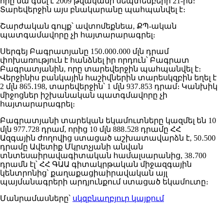
որը նա գնել է 2009 թվականի սեպտեմբերի 21-ին։
Տարեվերջին այս բնակարանը պահպանվել է։
Շարժական գույք՝ ավտոմեքնեա, ՔՊ-ական
պատգամավորը չի հայտարարագրել։
Սերգեյ Բագրատյանը 150․000․000 մլն դրամ
փոխառություն է հանձնել իր որդուն՝ Բագրատ
Բագրատյանին, որը տարեվերջին պահպանվել է։
Վերջինիս բանկային հաշիվներին տարեսկզբին եղել է
2 մլն 865․198, տարեվերջին՝ 1 մլն 937․853 դրամ։ Կանխիկ
միջոցներ իշխանական պատգմավորը չի
հայտարարագրել։
Բագրատյանի տարեկան եկամուտները կազմել են 10
մլն 977․728 դրամ, որից 10 մլն 888․528 դրամը ՀՀ
Ազգային ժողովից ստացած աշխատավարձն է, 50․500
դրամը Ավետիք Մկրտչյանի անվան
տնտեսաիրավագիտական համալսարանից, 38․700
դրամն էլ՝ ՀՀ ԳԱԱ գիտակրթական միջազգային
կենտրոնից՝ քաղաքացիաիրավական այլ
պայմանագրերի արդյունքում ստացած եկամուտը։
Մանրամասները՝
սկզբնաղբյուր կայքում