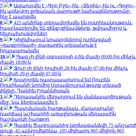
7
Ավարտվել է «Գող Բջե»-ին, «Տեցիկ»-ին ու «Գոջո»-
ին առնչվող քրեական վարույթի նախաքննությունը.
ինչ է պարզվել
8
425 անձինք տեղափոխվել են ոստիկանություն․
հայտնաբերվել են զենք-զինամթերք, թմրամիջոց և
հետախուզվողներ
9
Կիլիկիայում կրակոցներով ուղեկցված
«ռազբորկայի» բացառիկ տեսանյութ է
հրապարակվել
10
Գազ չի լինի օգոստոսի 4-ին ժամը 09:00-ից մինչև
ժամը 18:00-ն
1
Ջուր չի լինի հուլիսի 28-ին ժամը 07.00-ից մինչև
հուլիսի 29-ը ժամը 07.00-ն
2
Խստորեն դատապարտում եմ Ռուբեն
Ռուբինյանի կողմից Ստամբուլում թուրք տեսած
լինելը. Դանիել Իոաննիսյան
3
Դերասանին մեղադրում են մանկապղծության
մեջ․ նա ձերբակալվել է
4
Պատմական հաղթանակ․ Հայաստանը
դարձավ աշխարհի առաջնության մեդալային
հաշվարկի հաղթող
5
Գագիկ Ծառուկյանից կբռնագանձվի 75 անշարժ
գույք, 42 ավտոմեքենա, 105 միլիարդ 865 միլիոն 865