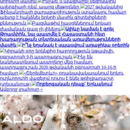
կորստի մասին
Ինչպե՞ս պայքարել սեզոնային
ալերգիայի դեմ. պարզ մեթոդներ
2027 թվականից
Ֆինլանդիայի քաղաքացիություն ստանալու համար
պետք է հանձնել երկրի մասին գիտելիքների
քննություն
Բազմաթիվ հասցեներում երկար
ժամանակ գազ չի լինելու
Ալիևը նամակ է գրել
Թրամփին․ նա պատմել է Հայաստանի հետ
խաղաղության տնտեսական առավելությունների
մասին
Ի՞նչ եղանակ է սպասվում առաջիկա օրերին
Կիրակի օրը երկնքից հաջողություն կթափվի․
օգոստոսի 9-ի աստղագուշակ
Ինչ են
կանխատեսում աստղերը մեզ համար.
աստղագուշակ 2026 թվականի օգոստոսի 10-16-ի
համար
«Շերեմետևո» օդանավակայանում երկու
ուղևորուհի վազելով դուրս է եկել թռիչքադաշտ
(տեսանյութ)
Ողբերգական դեպք՝ Երևանում
Ամբողջ լրահոսը »