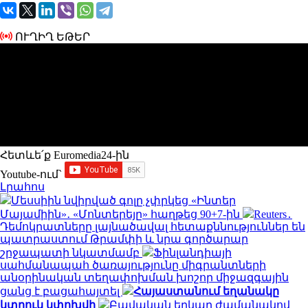
ՈՒՂԻՂ ԵԹԵՐ
Հետևե՛ք Euromedia24-ին
Youtube-ում`
Լրահոս
Մեսսիին նվիրված գոլը չփրկեց «Ինտեր
Մայամիին»․ «Մոնտերեյը» հաղթեց 90+7-ին
Reuters․
Դեմոկրատները լայնածավալ հետաքննություններ են
պատրաստում Թրամփի և նրա գործարար
շրջապատի նկատմամբ
Ֆինլանդիայի
սահմանապահ ծառայությունը միգրանտների
անօրինական տեղափոխման խոշոր միջազգային
ցանց է բացահայտել
Հայաստանում եղանակը
կտրուկ կփոխվի
Բավական երկար ժամանակով