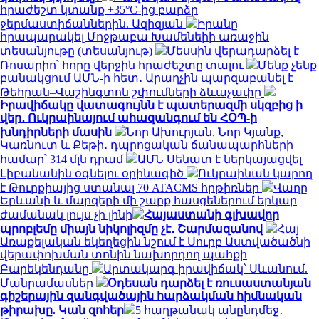
հրաժեշտ կտանք +35°C-ից բարձր
ջերմաստիճաններին. Ազիզյան
Իրանը
հրապարակել Մոջթաբա Խամենեիի առաջին
տեսանյութը (տեսանյութ)
Մեսսին վերադարձել է
Ռոսարիո՝ հորը վերջին հրաժեշտը տալու
Մենք չենք
բանակցում ԱՄՆ-ի հետ․ Արաղչին պարզաբանել է
Թեհրան–Վաշինգտոն շփումների ձևաչափը
Իրավիճակը վատագույնն է պատերազմի սկզբից ի
վեր․ Ուկրաինայում ահազանգում են ՀՕՊ-ի
խնդիրների մասին
Նոր Ախուրյան, Նոր Կյանք,
Կառնուտ և Քեթի․ դպրոցական ճանապարհների
համար՝ 314 մլն դրամ
ԱՄՆ Սենատ է ներկայացվել
Լիբանանին օգնելու օրինագիծ
Ուկրաինան կարող
է Թուրքիայից ստանալ 70 ATACMS հրթիռներ
Վաղը
Երևանի և մարզերի մի շարք հասցեներում երկար
ժամանակ լույս չի լինի
Հայաստանի գլխավոր
պրոբլեմը միայն նիկոլիզմը չէ․ Շարմազանով
Հայ
Առաքելական եկեղեցին նշում է Սուրբ Աստվածածնի
վերափոխման տոնին նախորդող պահքի
Բարեկենդանը
Արտակարգ իրավիճակ՝ Սևանում.
Մանրամասներ
Օդեսան դարձել է ռուսաստանյան
գիշերային զանգվածային հարձակման հիմնական
թիրախը. Կան զոհեր
5 հաղթանակ անընդմեջ․