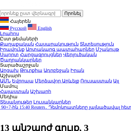
Հայերեն
Русский
English
Լրահոս
Ըստ թեմաների
Քաղաքական
Հասարակություն
Տնտեսություն
Իրավունք
Արտակարգ պատահարներ
Մշակույթ
Սպորտ
Հարցազրույցներ
Վերլուծական
Ծաղրանկարներ
Տարածաշրջան
Արցախ
Թուրքիա
Ադրբեջան
Իրան
Աշխարհ
ԱՄՆ
Եվրոպա
Մերձավոր Արևելք
Ռուսաստան
Այլ
Մամուլ
Հայաստան
Աշխարհ
Մեդիա
Տեսանյութեր
Լուսանկարներ
-ին
15:40
Reuters․ Դեմոկրատները լայնածավալ հետ
13 անշարժ գույք, 3