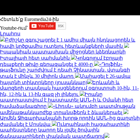
Հետևե՛ք Euromedia24-ին
Youtube-ում`
Լրահոս
Բժիշկը զգուշացրել է 1 ամիս միայն հնդկացորեն և
հավի կրծքամիս ուտելու հետևանքների մասին
Իսպանիան պատասխան միջոցներ կձեռնարկի
Իտալիայի հետ սահմանին
Կոնգոյում էբոլայի
դեպքերի թիվը գերազանցել է 4000-ը
«Դոլֆին»
թայֆունը շարժվում է դեպի Չինաստան․ վտանգի
տակ է մինչև 30 միլիոն մարդ
Մահացել է 26-ամյա
հայտնի տիկտոկերը (լուսանկար)
Երևանի և
մարզերի տասնյակ հասցեներում օգոստոսի 10-ին, 11-
ին, 12-ին և 13-ին գազ չի լինելու
Իրանը
պատրաստվում է հաստատել ԱՄՆ-ի և Օմանի հետ
համաձայնագիրը
«Լիդսն» ակումբի պատմության
ամենաթանկարժեք տրանսֆերն է ձևակերպել
Արմեն Ջիգարխանյանի խորթ որդին ԱՄՆ-ից գաղտնի
ժամանել է Մոսկվա
Ուկրաինայի հացահատիկի
պահեստները կարող են լցվել ծովային
ճանապարհների փակման պատճառով