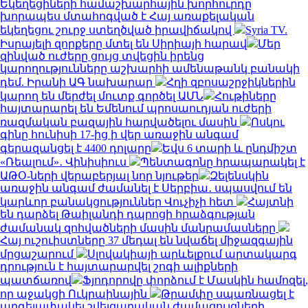
Եկեղեցիների համաշխարհային խորհուրդը
խորապես մտահոգված է Հայ առաքելական
եկեղեցու շուրջ ստեղծված իրավիճակով
Syria TV.
Իսրայելի զորքերը մտել են Սիրիայի հարավ
Մեր
զինված ուժերը ցույց տվեցին իրենց
կարողությունները աշխարհի ամենաթանկ բանակի
դեմ. Իրանի ԱԳ նախարար
Հղի զբոսաշրջիկներին
կարող են մերժել մուտք գործել ԱՄՆ
Հութիները
հայտարարել են Եմենում պրոսաուդյան ուժերի
ռազմական բազային հարվածելու մասին
Ոսկու
գինը հունիսի 17-ից ի վեր առաջին անգամ
գերազանցել է 4400 դոլարը
Եվս 6 տարի և ընդմիշտ
«Ռեալում»․ Վինիսիուս
Պենտագոնը հրապարակել է
ԱԹՕ-ների վերաբերյալ նոր նյութեր
Զելենսկին
առաջին անգամ ժամանել է Սերբիա․ սպասվում են
կարևոր բանակցություններ Վուչիչի հետ
Հայտնի
են դարձել Թաիլանդի դպրոցի հրաձգության
ժամանակ զոհվածների մասին մանրամասները
Հայ ուշուիստները 37 մեդալ են նվաճել միջազգային
մրցաշարում
Սլովակիայի արևելքում արտակարգ
դրություն է հայտարարվել շոգի ալիքների
պատճառով
Ֆյոդորովը փորձում է Մասկին համոզել,
որ աջակցի Ուկրաինային
Թրամփը սպառնացել է
արգելափակել շվեյցարական ժամացույցների