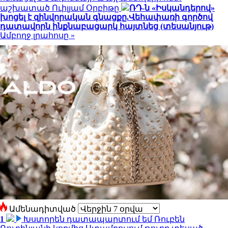
աշխատած Ուիլյամ Օրբիթը
ՌԴ-ն «Իսկանդերով»
խոցել է զինվորական գնացքը.Վեհափառի գործով
դատավորն ինքնաբացարկ հայտնեց (տեսանյութ)
Ամբողջ լրահոսը »
Ամենադիտված
1
Խստորեն դատապարտում եմ Ռուբեն