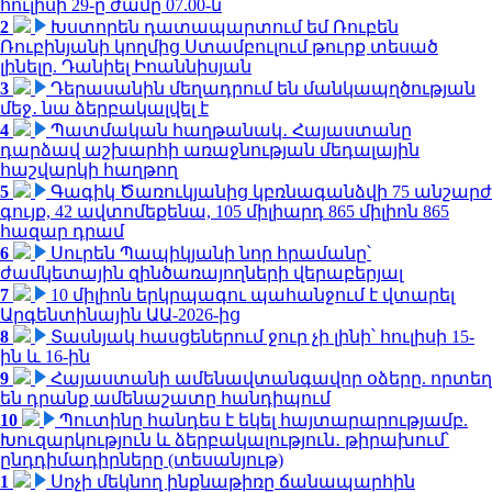
հուլիսի 29-ը ժամը 07.00-ն
2
Խստորեն դատապարտում եմ Ռուբեն
Ռուբինյանի կողմից Ստամբուլում թուրք տեսած
լինելը. Դանիել Իոաննիսյան
3
Դերասանին մեղադրում են մանկապղծության
մեջ․ նա ձերբակալվել է
4
Պատմական հաղթանակ․ Հայաստանը
դարձավ աշխարհի առաջնության մեդալային
հաշվարկի հաղթող
5
Գագիկ Ծառուկյանից կբռնագանձվի 75 անշարժ
գույք, 42 ավտոմեքենա, 105 միլիարդ 865 միլիոն 865
հազար դրամ
6
Սուրեն Պապիկյանի նոր հրամանը՝
ժամկետային զինծառայողների վերաբերյալ
7
10 միլիոն երկրպագու պահանջում է վտարել
Արգենտինային ԱԱ-2026-ից
8
Տասնյակ հասցեներում ջուր չի լինի՝ հուլիսի 15-
ին և 16-ին
9
Հայաստանի ամենավտանգավոր օձերը. որտեղ
են դրանք ամենաշատը հանդիպում
10
Պուտինը հանդես է եկել հայտարարությամբ.
Խուզարկություն և ձերբակալություն․ թիրախում՝
ընդդիմադիրները (տեսանյութ)
1
Սոչի մեկնող ինքնաթիռը ճանապարհին