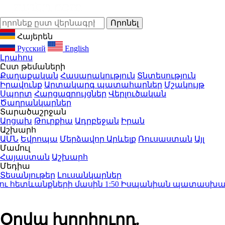
Հայերեն
Русский
English
Լրահոս
Ըստ թեմաների
Քաղաքական
Հասարակություն
Տնտեսություն
Իրավունք
Արտակարգ պատահարներ
Մշակույթ
Սպորտ
Հարցազրույցներ
Վերլուծական
Ծաղրանկարներ
Տարածաշրջան
Արցախ
Թուրքիա
Ադրբեջան
Իրան
Աշխարհ
ԱՄՆ
Եվրոպա
Մերձավոր Արևելք
Ռուսաստան
Այլ
Մամուլ
Հայաստան
Աշխարհ
Մեդիա
Տեսանյութեր
Լուսանկարներ
ւ հետևանքների մասին
1:50
Իսպանիան պատասխան միջո
Օրվա խորհուրդ.