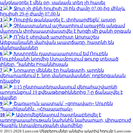
անցկացրել է մեկ օր, սակայն տեղ չի հասել
2
Ջուր չի լինի հուլիսի 28-ին ժամը 07.00-ից մինչև
հուլիսի 29-ը ժամը 07.00-ն
3
Ռուբլին թանկացել է․ փոխարժեքն՝ այսօր
4
Չինաստանում աշխարհում առաջին անգամ
մարդուն փոխպատվաստվել է խոզի մի քանի օրգան
5
Ո՞րն է սիրված արտիստ Արտաշես
Ալեքսանյանի մահվան պատճառը. հայտնի են
մանրամասներ
6
Խստորեն դատապարտում եմ Ռուբեն
Ռուբինյանի կողմից Ստամբուլում թուրք տեսած
լինելը. Դանիել Իոաննիսյան
7
Նորայրը մեկնել էր հանգստի, արդեն
վերադառնում է. նոր մանրամասներ՝ ողբերգական
դեպքից
8
1/15 ընտրատեղամասում վերահաշվարկի
արդյունքում 19 քվեաթերթիկներից 7-ը ճանաչվել է
վավեր
9
Շառաչուն ապտակ՝ «զորավար» Սուրեն
Պապիկյանին․ «Հրապարակ»
10
Ավտոմեքենայում հայտնաբերվել է
առողջապահության նախկին նախարար, վիրաբույժ
Գագիկ Ստամբուլցյանի մարմինը
© 2011-2026 Lurer.com Մեջբերումներ անելիս ակտիվ հղումը Lurer.com-