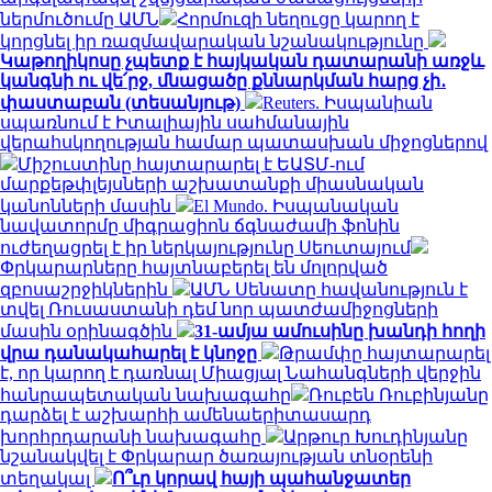
ներմուծումը ԱՄՆ
Հորմուզի նեղուցը կարող է
կորցնել իր ռազմավարական նշանակությունը
Կաթողիկոսը չպետք է հայկական դատարանի առջև
կանգնի ու վե՛րջ, մնացածը քննարկման հարց չի․
փաստաբան (տեսանյութ)
Reuters. Իսպանիան
սպառնում է Իտալիային սահմանային
վերահսկողության համար պատասխան միջոցներով
Միշուստինը հայտարարել է ԵԱՏՄ-ում
մարքեթփլեյսների աշխատանքի միասնական
կանոնների մասին
El Mundo. Իսպանական
նավատորմը միգրացիոն ճգնաժամի ֆոնին
ուժեղացրել է իր ներկայությունը Սեուտայում
Փրկարարները հայտնաբերել են մոլորված
զբոսաշրջիկներին
ԱՄՆ Սենատը հավանություն է
տվել Ռուսաստանի դեմ նոր պատժամիջոցների
մասին օրինագծին
31-ամյա ամուսինը խանդի հողի
վրա դանակահարել է կնոջը
Թրամփը հայտարարել
է, որ կարող է դառնալ Միացյալ Նահանգների վերջին
հանրապետական ​​նախագահը
Ռուբեն Ռուբինյանը
դարձել է աշխարհի ամենաերիտասարդ
խորհրդարանի նախագահը
Արթուր Խուդինյանը
նշանակվել է Փրկարար ծառայության տնօրենի
տեղակալ
Ո՞ւր կորավ հայի պահանջատեր