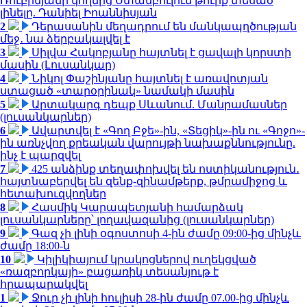
Ռուբինյանի կողմից Ստամբուլում թուրք տեսած
լինելը. Դանիել Իոաննիսյան
2
Դերասանին մեղադրում են մանկապղծության
մեջ․ նա ձերբակալվել է
3
Սիլվա Հակոբյանը հայտնել է ցավալի կորստի
մասին (Լուսանկար)
4
Նիկոլ Փաշինյանը հայտնել է առավոտյան
ստացած «տարօրինակ» նամակի մասին
5
Արտակարգ դեպք Սևանում. Մանրամասներ
(լուսանկարներ)
6
Ավարտվել է «Գող Բջե»-ին, «Տեցիկ»-ին ու «Գոջո»-
ին առնչվող քրեական վարույթի նախաքննությունը.
ինչ է պարզվել
7
425 անձինք տեղափոխվել են ոստիկանություն․
հայտնաբերվել են զենք-զինամթերք, թմրամիջոց և
հետախուզվողներ
8
Հասմիկ Կարապետյանի համարձակ
լուսանկարները՝ լողավազանից (լուսանկարներ)
9
Գազ չի լինի օգոստոսի 4-ին ժամը 09:00-ից մինչև
ժամը 18:00-ն
10
Կիլիկիայում կրակոցներով ուղեկցված
«ռազբորկայի» բացառիկ տեսանյութ է
հրապարակվել
1
Ջուր չի լինի հուլիսի 28-ին ժամը 07.00-ից մինչև