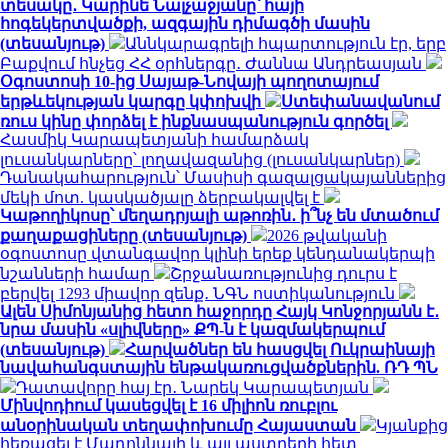
տեսակը․ Կարինե Նալչաջյանը՝ հայի
հոգեկերտվածքի, ազգային դիմագծի մասին
(տեսանյութ)
Աննկարագրելի հպարտություն էր, երբ
Բաքվում հնչեց ՀՀ օրհներգը․ Ժաննա Անդրեասյան
Օգոստոսի 10-ից Սայաթ-Նովայի պողոտայում
երթևեկության կարգը կփոխվի
Ստեփանավանում
ռուս կինը փորձել է ինքնասպանություն գործել
Հասմիկ Կարապետյանի համարձակ
լուսանկարները՝ լողավազանից (լուսանկարներ)
Դանակահարություն՝ Մասիսի գազալցակայաններից
մեկի մոտ. կասկածյալը ձերբակալվել է
Կաթողիկոսը՝ մեղադրյալի աթոռին․ ի՞նչ են մտածում
քաղաքացիները (տեսանյութ)
2026 թվականի
օգոստոսը վտանգավոր կլինի երեք կենդանակերպի
նշանների համար
Շրջանառությունից դուրս է
բերվել 1293 միավոր զենք․ ՆԳՆ ոստիկանություն
Ալեն Սիմոնյանից հետո հաջորդը Հայկ Կոնջորյանն է․
նրա մասին «սլիվները» ՔՊ-ն է կազմակերպում
(տեսանյութ)
Հարվածներ են հասցվել Ուկրաինայի
նավահանգստային ենթակառուցվածքներին. ՌԴ ՊՆ
Դատավորը հայ էր․ Նարեկ Կարապետյան
Մինվոդիում կասեցվել է 16 միլիոն ռուբլու
անօրինական տեղափոխումը Հայաստան
Կյանքից
հեռացել է Մադոննայի և այլ աստղերի հետ