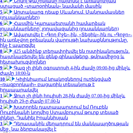
4
Նիկոլ Փաշինյանը հայտնել է առավոտյան
ստացած «տարօրինակ» նամակի մասին
5
Արտակարգ դեպք Սևանում. Մանրամասներ
(լուսանկարներ)
6
Հասմիկ Կարապետյանի համարձակ
լուսանկարները՝ լողավազանից (լուսանկարներ)
7
Ավարտվել է «Գող Բջե»-ին, «Տեցիկ»-ին ու «Գոջո»-
ին առնչվող քրեական վարույթի նախաքննությունը.
ինչ է պարզվել
8
425 անձինք տեղափոխվել են ոստիկանություն․
հայտնաբերվել են զենք-զինամթերք, թմրամիջոց և
հետախուզվողներ
9
Գազ չի լինի օգոստոսի 4-ին ժամը 09:00-ից մինչև
ժամը 18:00-ն
10
Կիլիկիայում կրակոցներով ուղեկցված
«ռազբորկայի» բացառիկ տեսանյութ է
հրապարակվել
1
Ջուր չի լինի հուլիսի 28-ին ժամը 07.00-ից մինչև
հուլիսի 29-ը ժամը 07.00-ն
2
Խստորեն դատապարտում եմ Ռուբեն
Ռուբինյանի կողմից Ստամբուլում թուրք տեսած
լինելը. Դանիել Իոաննիսյան
3
Դերասանին մեղադրում են մանկապղծության
մեջ․ նա ձերբակալվել է