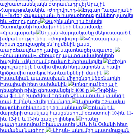
աշխատասենյակն է տրամադրվել Արայիկ
Հարությունյանին. «Ժողովուրդ»
Էդգար Ղազարյանի
և «Ուժեղ Հայաստան»-ի հարաբերությունները լարվել
են․ «Ժողովուրդ»
Փաշինյանը որս է սկսել
Ծառուկյանի համախոհների նկատմամբ․
«Հրապարակ»
Աղվան Վարդանյանը մեկուսացած է
խմբակցությունից․ «Ժողովուրդ»
«Հրապարակ».
Խիստ զգուշացրել են՝ ոչ մեկին չասել
պարգեւավճարի չափը, սպառնացել ազատել
«Հրապարակ». Հեռացող պատգամավորների
հաշվին 5 մլն դրամ գումար է փոխանցվել
Բժիշկը
զգուշացրել է 1 ամիս միայն հնդկացորեն և հավի
կրծքամիս ուտելու հետևանքների մասին
Իսպանիան պատասխան միջոցներ կձեռնարկի
Իտալիայի հետ սահմանին
Կոնգոյում էբոլայի
դեպքերի թիվը գերազանցել է 4000-ը
«Դոլֆին»
թայֆունը շարժվում է դեպի Չինաստան․ վտանգի
տակ է մինչև 30 միլիոն մարդ
Մահացել է 26-ամյա
հայտնի տիկտոկերը (լուսանկար)
Երևանի և
մարզերի տասնյակ հասցեներում օգոստոսի 10-ին, 11-
ին, 12-ին և 13-ին գազ չի լինելու
Իրանը
պատրաստվում է հաստատել ԱՄՆ-ի և Օմանի հետ
համաձայնագիրը
«Լիդսն» ակումբի պատմության