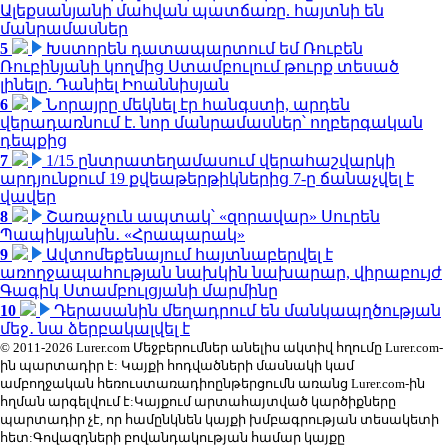
Ալեքսանյանի մահվան պատճառը. հայտնի են
մանրամասներ
5
Խստորեն դատապարտում եմ Ռուբեն
Ռուբինյանի կողմից Ստամբուլում թուրք տեսած
լինելը. Դանիել Իոաննիսյան
6
Նորայրը մեկնել էր հանգստի, արդեն
վերադառնում է. նոր մանրամասներ՝ ողբերգական
դեպքից
7
1/15 ընտրատեղամասում վերահաշվարկի
արդյունքում 19 քվեաթերթիկներից 7-ը ճանաչվել է
վավեր
8
Շառաչուն ապտակ՝ «զորավար» Սուրեն
Պապիկյանին․ «Հրապարակ»
9
Ավտոմեքենայում հայտնաբերվել է
առողջապահության նախկին նախարար, վիրաբույժ
Գագիկ Ստամբուլցյանի մարմինը
10
Դերասանին մեղադրում են մանկապղծության
մեջ․ նա ձերբակալվել է
© 2011-2026 Lurer.com Մեջբերումներ անելիս ակտիվ հղումը Lurer.com-
ին պարտադիր է: Կայքի հոդվածների մասնակի կամ
ամբողջական հեռուստառադիոընթերցումն առանց Lurer.com-ին
հղման արգելվում է:Կայքում արտահայտված կարծիքները
պարտադիր չէ, որ համընկնեն կայքի խմբագրության տեսակետի
հետ:Գովազդների բովանդակության համար կայքը