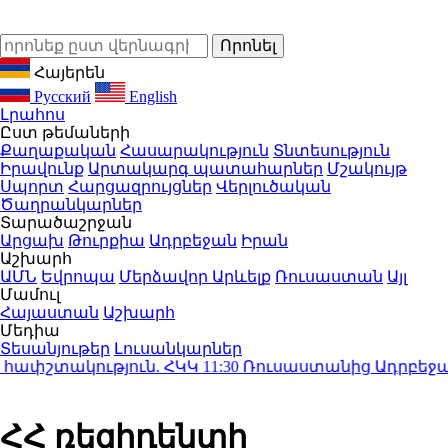
Հայերեն
Русский
English
Լրահոս
Ըստ թեմաների
Քաղաքական
Հասարակություն
Տնտեսություն
Իրավունք
Արտակարգ պատահարներ
Մշակույթ
Սպորտ
Հարցազրույցներ
Վերլուծական
Ծաղրանկարներ
Տարածաշրջան
Արցախ
Թուրքիա
Ադրբեջան
Իրան
Աշխարհ
ԱՄՆ
Եվրոպա
Մերձավոր Արևելք
Ռուսաստան
Այլ
Մամուլ
Հայաստան
Աշխարհ
Մեդիա
Տեսանյութեր
Լուսանկարներ
շտակություն. ՀԿԿ
11:30
Ռուսաստանից Ադրբեջանի տ
ՀՀ ռեզիդենտի