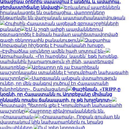
Առաջիկա օրերին սպասվում է անձրև և ամպրոպ․
ջերմաստիճանը կնվազի
Երևանում պարեկներն
իրականացրել են օպերացիա․ վարորդները
ենթարկվել են վարչական պատասխանատվության
Հուլիսին Հայաստան այցելած զբոսաշրջիկների
քանակը
ԵՄ-ն շոգի ալիքի պայմաններում
օգտագործել է ձմռան համար պահեստավորված
գազի ռեկորդային քանակություն
Զաքարիա
Սրբազանը հիշեցրել է Իսահակյանի խոսքը․
«Էջմիածնա սյուները ամեն հայի սրտում են»
Աբրահամյան․ «Որ հարցնես՝ կասեն՝ եթե խոսենք,
սահմանին խաղաղություն չի լինի, պատերազմ
կսադրենք»
Աբելարդո դե լա Էսպրիելան
պաշտոնապես ստանձնել է Կոլումբիայի նախագահի
պաշտոնը
«Սարգսյանն այնքան վստահություն
ուներ, որ մեկ զանգով լուծում էր Հայաստանի
խնդիրները»․ Շարմազանով
Փաշինյան․ «TRIPP-ը
կօգնի, որ Հայաստանն ու Ադրբեջանը միմյանց
ընկալեն որպես ճանապարհ, ոչ թե խոչընդոտ»
Գուստավո Պետրոն լքել է Կոլումբիայի նախագահի
պաշտոնը
Հաջորդը զինվորականներն են․
«Հրապարակ»
«Հրապարակ». Որքան գումար են
վաստակում կին նախարարներն ու նրանց
ամուսինները
Ում շքեղ նորոգված