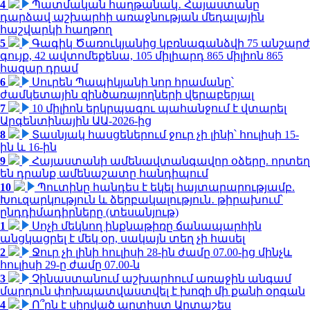
4
Պատմական հաղթանակ․ Հայաստանը
դարձավ աշխարհի առաջնության մեդալային
հաշվարկի հաղթող
5
Գագիկ Ծառուկյանից կբռնագանձվի 75 անշարժ
գույք, 42 ավտոմեքենա, 105 միլիարդ 865 միլիոն 865
հազար դրամ
6
Սուրեն Պապիկյանի նոր հրամանը՝
ժամկետային զինծառայողների վերաբերյալ
7
10 միլիոն երկրպագու պահանջում է վտարել
Արգենտինային ԱԱ-2026-ից
8
Տասնյակ հասցեներում ջուր չի լինի՝ հուլիսի 15-
ին և 16-ին
9
Հայաստանի ամենավտանգավոր օձերը. որտեղ
են դրանք ամենաշատը հանդիպում
10
Պուտինը հանդես է եկել հայտարարությամբ.
Խուզարկություն և ձերբակալություն․ թիրախում՝
ընդդիմադիրները (տեսանյութ)
1
Սոչի մեկնող ինքնաթիռը ճանապարհին
անցկացրել է մեկ օր, սակայն տեղ չի հասել
2
Ջուր չի լինի հուլիսի 28-ին ժամը 07.00-ից մինչև
հուլիսի 29-ը ժամը 07.00-ն
3
Չինաստանում աշխարհում առաջին անգամ
մարդուն փոխպատվաստվել է խոզի մի քանի օրգան
4
Ո՞րն է սիրված արտիստ Արտաշես