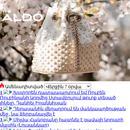
Ամենադիտված
1
Խստորեն դատապարտում եմ Ռուբեն
Ռուբինյանի կողմից Ստամբուլում թուրք տեսած
լինելը. Դանիել Իոաննիսյան
2
Դերասանին մեղադրում են մանկապղծության
մեջ․ նա ձերբակալվել է
3
Սիլվա Հակոբյանը հայտնել է ցավալի կորստի
մասին (Լուսանկար)