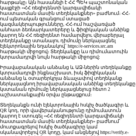
հարթակը։ Այն հասանելի է ՀՀ ՊԵԿ պաշտոնական
կայքէջի «ՀՀ ռեզիդենտի կարգավիճակի
հաստատման մասին տեղեկանքներ» բաժնում։ ՀՀ-
ում պետական գրանցում ստացած
կազմակերպությունները, ՀՀ-ում հաշվառված
անհատ ձեռնարկատերերը և ֆիզիկական անձինք
կարող են ՀՀ ռեզիդենտ համարվելու վերաբերյալ
տեղեկանքը ստանալու դիմումը ներկայացնել
էլեկտրոնային եղանակով` https://e-services.src.am
հարթակի միջոցով։ Տեղեկանքը ևս դիմումատուին
կտրամադրվի նույն հարթակի միջոցով:
Իրավաբանական անձանց և ԱՁ-ներին տեղեկանքը
կտրամադրվի ինքնաշխատ, իսկ ֆիզիկական
անձանց և օտարերկրյա ձևաչափով տեղեկանք
ներկայացնող իրավաբանական անձինք տեղեկանքը
կստանան դիմումը ներկայացնելուց հետո 2
աշխատանքային օրվա ընթացքում։
Տեղեկանքն ունի էլեկտրոնային հսկիչ ծածկագիր և
QR կոդ, որի վավերականությունը դիմումատուն
կարող է ստուգել «ՀՀ ռեզիդենտի կարգավիճակի
հաստատման մասին տեղեկանքներ» բաժնում՝
մուտքագրելով հսկիչ ծածկագիրը կամ
սկանավորելով QR կոդը, կամ անցնելով https://verify.e-