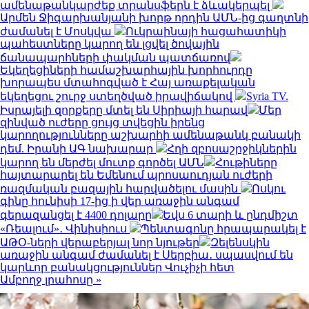
ամենաթանկարժեք տրանսֆերն է ձևակերպել
Արմեն Ջիգարխանյանի խորթ որդին ԱՄՆ-ից գաղտնի
ժամանել է Մոսկվա
Ուկրաինայի հացահատիկի
պահեստները կարող են լցվել ծովային
ճանապարհների փակման պատճառով
Եկեղեցիների համաշխարհային խորհուրդը
խորապես մտահոգված է Հայ առաքելական
եկեղեցու շուրջ ստեղծված իրավիճակով
Syria TV.
Իսրայելի զորքերը մտել են Սիրիայի հարավ
Մեր
զինված ուժերը ցույց տվեցին իրենց
կարողությունները աշխարհի ամենաթանկ բանակի
դեմ. Իրանի ԱԳ նախարար
Հղի զբոսաշրջիկներին
կարող են մերժել մուտք գործել ԱՄՆ
Հութիները
հայտարարել են Եմենում պրոսաուդյան ուժերի
ռազմական բազային հարվածելու մասին
Ոսկու
գինը հունիսի 17-ից ի վեր առաջին անգամ
գերազանցել է 4400 դոլարը
Եվս 6 տարի և ընդմիշտ
«Ռեալում»․ Վինիսիուս
Պենտագոնը հրապարակել է
ԱԹՕ-ների վերաբերյալ նոր նյութեր
Զելենսկին
առաջին անգամ ժամանել է Սերբիա․ սպասվում են
կարևոր բանակցություններ Վուչիչի հետ
Ամբողջ լրահոսը »