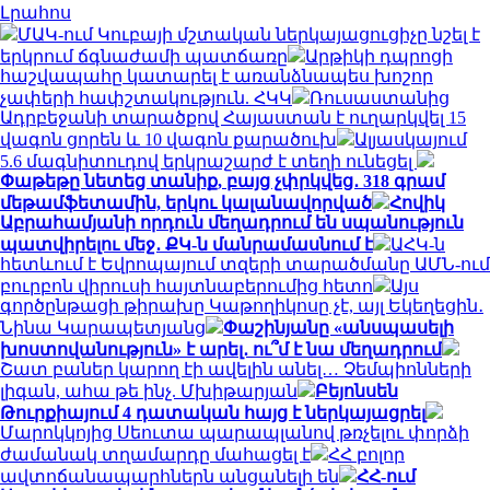
Լրահոս
ՄԱԿ-ում Կուբայի մշտական ​​ներկայացուցիչը նշել է
երկրում ճգնաժամի պատճառը
Արթիկի դպրոցի
հաշվապահը կատարել է առանձնապես խոշոր
չափերի հափշտակություն. ՀԿԿ
Ռուսաստանից
Ադրբեջանի տարածքով Հայաստան է ուղարկվել 15
վագոն ցորեն և 10 վագոն քարածուխ
Ալյասկայում
5.6 մագնիտուդով երկրաշարժ է տեղի ունեցել
Փաթեթը նետեց տանիք, բայց չփրկվեց․ 318 գրամ
մեթամֆետամին, երկու կալանավորված
Հովիկ
Աբրահամյանի որդուն մեղադրում են սպանություն
պատվիրելու մեջ․ ՔԿ-ն մանրամասնում է
ԱՀԿ-ն
հետևում է Եվրոպայում տզերի տարածմանը ԱՄՆ-ում
բուրբոն վիրուսի հայտնաբերումից հետո
Այս
գործընթացի թիրախը Կաթողիկոսը չէ, այլ Եկեղեցին․
Նինա Կարապետյանց
Փաշինյանը «անսպասելի
խոստովանություն» է արել․ ու՞մ է նա մեղադրում
Շատ բաներ կարող էի ավելին անել… Չեմպիոնների
լիգան, ահա թե ինչ. Մխիթարյան
Բեյոնսեն
Թուրքիայում 4 դատական հայց է ներկայացրել
Մարոկկոյից Սեուտա պարապլանով թռչելու փորձի
ժամանակ տղամարդը մահացել է
ՀՀ բոլոր
ավտոճանապարհներն անցանելի են
ՀՀ-ում