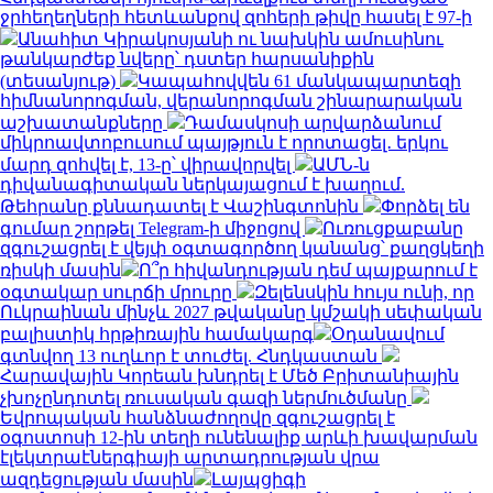
ջրհեղեղների հետևանքով զոհերի թիվը հասել է 97-ի
Անահիտ Կիրակոսյանի ու նախկին ամուսինու
թանկարժեք նվերը՝ դստեր հարսանիքին
(տեսանյութ)
Կապահովվեն 61 մանկապարտեզի
հիմնանորոգման, վերանորոգման շինարարական
աշխատանքները
Դամասկոսի արվարձանում
միկրոավտոբուսում պայթյուն է որոտացել․ երկու
մարդ զոհվել է, 13-ը՝ վիրավորվել
ԱՄՆ-ն
դիվանագիտական ներկայացում է խաղում.
Թեհրանը քննադատել է Վաշինգտոնին
Փորձել են
գումար շորթել Telegram-ի միջոցով
Ուռուցքաբանը
զգուշացրել է վեյփ օգտագործող կանանց՝ քաղցկեղի
ռիսկի մասին
Ո՞ր հիվանդության դեմ պայքարում է
օգտակար սուրճի մրուրը
Զելենսկին հույս ունի, որ
Ուկրաինան մինչև 2027 թվականը կմշակի սեփական
բալիստիկ հրթիռային համակարգ
Օդանավում
գտնվող 13 ուղևոր է տուժել. Հնդկաստան
Հարավային Կորեան խնդրել է Մեծ Բրիտանիային
չխոչընդոտել ռուսական գազի ներմուծմանը
Եվրոպական հանձնաժողովը զգուշացրել է
օգոստոսի 12-ին տեղի ունենալիք արևի խավարման
էլեկտրաէներգիայի արտադրության վրա
ազդեցության մասին
Լայպցիգի