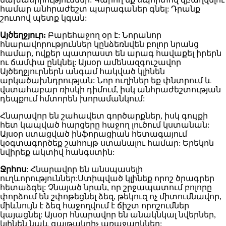
համար անհրաժեշտ պարագաներ գնել: Դրանք
շուտով պետք կգան:
Այծեղջյուր:
Բարեհաջող օր է: Նորանոր
հնարավորություններ կընձեռնվեն բոլոր նրանց
համար, ովքեր պատրաստ են արագ հավաքել իրերն
ու ճամփա ընկնել: Այսօր ամենազգուշավոր
Այծեղջյուրներն անգամ հակված կլինեն
արկածախնդրության: Նոր ուղիներ եք փնտրում և
վստահաբար ռիսկի դիմում, իսկ անհրաժեշտության
դեպքում հմտորեն խորամանկում:
Հնարավոր են շահավետ գործարքներ, իսկ գույքի
հետ կապված հարցերը հաջող լուծում կստանան:
Այսօր ստացված ինֆորացիան հետագայում
կօգտագործեք շահույթ ստանալու համար: Երեկոն
նվիրեք ակտիվ հանգստին:
Ջրհոս
: Հնարավոր են անսպասելի
ուղևորություններ:Ստիպված կլինեք որոշ ծրագրեր
հետաձգել: Չնայած նրան, որ շրջապատում բոլորը
փորձում են շփոթեցնել ձեզ, թեկուզ ոչ միտումնավոր,
միևնույն է ձեզ հաջողվում է ճիշտ որոշումներ
կայացնել: Այսօր հնարավոր են անակնկալ նվերներ,
կլինեն նաև գայթակղիչ առաջարկներ: