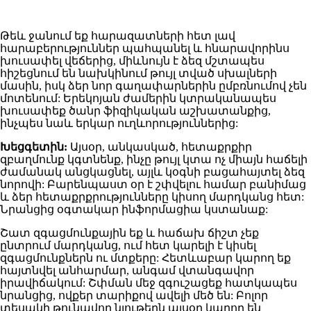
Թեև ջանում եք հարազատների հետ լավ
հարաբերություններ պահպանել և հնարավորինս
խուսափել վեճերից, միևնույն է ձեզ մշտապես
հիշեցնում են նախկինում թույլ տված սխալների
մասին, իսկ ձեր նոր գաղափարներին ըմբռնումով չեն
մոտենում: Երեկոյան ժամերին կտրականապես
խուսափեք ծանր ֆիզիկական աշխատանքից,
ինչպես նաև երկար ուղևորություններից:
Խեցգետին:
Այսօր, անկասկած, հետաքրքիր
զբաղմունք կգտնենք, ինչը թույլ կտա ոչ միայն հաճելի
ժամանակ անցկացնել, այլև կօգնի բացահայտել ձեզ
նորովի: Բարենպաստ օր է շփվելու համար բանիմաց
և ձեր հետաքրքրությունները կիսող մարդկանց հետ:
Նրանցից օգտակար ինֆորմացիա կստանաք:
Շատ զգացմունքային եք և հաճախ ճիշտ չեք
ընտրում մարդկանց, ում հետ կարելի է կիսել
զգացմունքներն ու մտքերը: Հետևաբար կարող եք
հայտնվել անհարմար, անգամ վտանգավոր
իրավիճակում: Շփման մեջ զգուշացեք հատկապես
նրանցից, ովքեր տարիքով ավելի մեծ են: Բոլոր
տեսակի թունավոր նյութերն այսօր կարող են