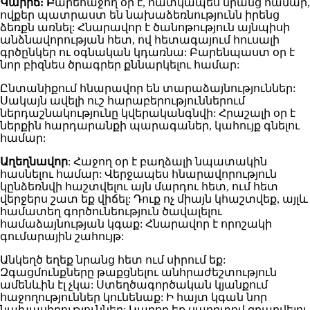
Կարիճ: Բ
արեհաջող օր է, հատկապես նրանց համար,
ովքեր պատրաստ են նախաձեռնությունն իրենց
ձեռքն առնել: Հնարավոր է ծանոթություն այնպիսի
անձնավորության հետ, ով հետագայում հուսալի
գրծընկեր ու օգնական կդառնա: Բարենպաստ օր է
նոր բիզնես ծրագրեր քննարկելու համար:
Ընտանիքում հնարավոր են տարաձայնություններ:
Սակայն ավելի ուշ հարաբերություններում
ներդաշնակությունը կվերականգնվի: Հրաշալի օր է
ներքին հարդարանքի պարագաներ, կահույք գնելու
համար:
Աղեղնավոր
: Հաջող օր է բաղձալի նպատակին
հասնելու համար: Վերջապես հնարավորություն
կընձեռնվի հաշտվելու այն մարդու հետ, ում հետ
վերջերս շատ եք վիճել: Դուք ոչ միայն կհաշտվեք, այլև
համատեղ գործունեություն ծավալելու
համաձայնության կգաք: Հնարավոր է որոշակի
գումարային շահույթ:
Անկեղծ եղեք նրանց հետ ում սիրում եք:
Զգացմունքները թաքցնելու անհրաժեշտություն
ամենևին էլ չկա: Ստեղծագործական կյանքում
հաջողություններ կունենաք: Ի հայտ կգան նոր
նախասիրություններ: Կարող եք սպորտով զբաղվելու