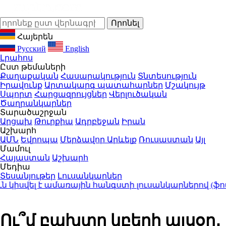
Հայերեն
Русский
English
Լրահոս
Ըստ թեմաների
Քաղաքական
Հասարակություն
Տնտեսություն
Իրավունք
Արտակարգ պատահարներ
Մշակույթ
Սպորտ
Հարցազրույցներ
Վերլուծական
Ծաղրանկարներ
Տարածաշրջան
Արցախ
Թուրքիա
Ադրբեջան
Իրան
Աշխարհ
ԱՄՆ
Եվրոպա
Մերձավոր Արևելք
Ռուսաստան
Այլ
Մամուլ
Հայաստան
Աշխարհ
Մեդիա
Տեսանյութեր
Լուսանկարներ
սվել է ամառային հանգստի լուսանկարներով (ֆոտոշա
Ու՞մ բախտը կբերի այսօր․