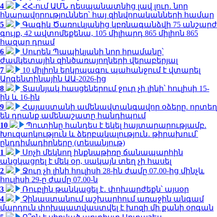
4
ՀՀ-ում ԱՄՆ դեսպանատնից լավ լուր․ նոր
հնարավորություններ՝ հայ զինվորականների համար
5
Գագիկ Ծառուկյանից կբռնագանձվի 75 անշարժ
գույք, 42 ավտոմեքենա, 105 միլիարդ 865 միլիոն 865
հազար դրամ
6
Սուրեն Պապիկյանի նոր հրամանը՝
ժամկետային զինծառայողների վերաբերյալ
7
10 միլիոն երկրպագու պահանջում է վտարել
Արգենտինային ԱԱ-2026-ից
8
Տասնյակ հասցեներում ջուր չի լինի՝ հուլիսի 15-
ին և 16-ին
9
Հայաստանի ամենավտանգավոր օձերը. որտեղ
են դրանք ամենաշատը հանդիպում
10
Պուտինը հանդես է եկել հայտարարությամբ.
Խուզարկություն և ձերբակալություն․ թիրախում՝
ընդդիմադիրները (տեսանյութ)
1
Սոչի մեկնող ինքնաթիռը ճանապարհին
անցկացրել է մեկ օր, սակայն տեղ չի հասել
2
Ջուր չի լինի հուլիսի 28-ին ժամը 07.00-ից մինչև
հուլիսի 29-ը ժամը 07.00-ն
3
Ռուբլին թանկացել է․ փոխարժեքն՝ այսօր
4
Չինաստանում աշխարհում առաջին անգամ
մարդուն փոխպատվաստվել է խոզի մի քանի օրգան