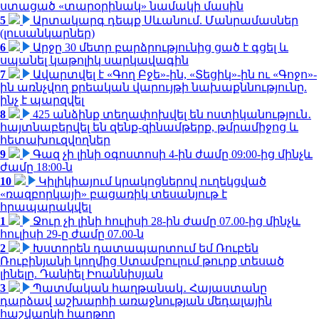
ստացած «տարօրինակ» նամակի մասին
5
Արտակարգ դեպք Սևանում. Մանրամասներ
(լուսանկարներ)
6
Արջը 30 մետր բարձրությունից ցած է գցել և
սպանել կաթոլիկ սարկավագին
7
Ավարտվել է «Գող Բջե»-ին, «Տեցիկ»-ին ու «Գոջո»-
ին առնչվող քրեական վարույթի նախաքննությունը.
ինչ է պարզվել
8
425 անձինք տեղափոխվել են ոստիկանություն․
հայտնաբերվել են զենք-զինամթերք, թմրամիջոց և
հետախուզվողներ
9
Գազ չի լինի օգոստոսի 4-ին ժամը 09:00-ից մինչև
ժամը 18:00-ն
10
Կիլիկիայում կրակոցներով ուղեկցված
«ռազբորկայի» բացառիկ տեսանյութ է
հրապարակվել
1
Ջուր չի լինի հուլիսի 28-ին ժամը 07.00-ից մինչև
հուլիսի 29-ը ժամը 07.00-ն
2
Խստորեն դատապարտում եմ Ռուբեն
Ռուբինյանի կողմից Ստամբուլում թուրք տեսած
լինելը. Դանիել Իոաննիսյան
3
Պատմական հաղթանակ․ Հայաստանը
դարձավ աշխարհի առաջնության մեդալային
հաշվարկի հաղթող