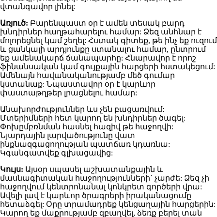
վտանգավոր լինել:
Առյուծ:
Բարենպաստ օր է ամեն տեսակ բարդ
խնդիրներ հաղթահարելու համար: Ձեզ անհնար է
մոլորեցնել կամ շեղել: Հստակ գիտեք, թե ինչ եք ուզում
և ցանկալի արդյունքը ստանալու համար, ընտրում
եք ամենակարճ ճանապարհը: Հնարավոր է որոշ
ֆինանսական կամ գույքային հարցերի հստակեցում:
Ամենայն հավանականությամբ մեծ գումար
կստանաք: Նպաստավոր օր է կարևոր
փաստաթղթեր լրացնելու համար:
Անախորժություններ ևս չեն բացառվում:
Մտերիմների հետ կարող են խնդիրներ ծագել:
Փոխըմբռնման հասնել հազիվ թե հաջողվի:
Նյարդային լարվածությունը վատ
ինքնազգացողության պատճառ կդառնա:
Կգանգատվեք գլխացավից:
Կույս:
Այսօր սպասել աշխատանքային և
մասնագիտական հաջողությունների` չարժե: Ձեզ չի
հաջողվում կենտրոնանալ կոնկրետ գործերի վրա:
Ավելի լավ է կարևոր ծրագրերի իրականացումը
հետաձգել: Օրը տրամադրեք կենցաղային հարցերին:
Կարող եք մաքրությամբ զբաղվել, ձեռք բերել տան