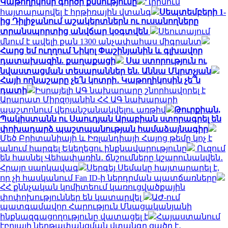
Կաթողիկոսի գործի քննությունը
Ղրիմում
հայտարարվել է հրթիռային վտանգ
Սեպտեմբերի 1-
ից Դիլիջանում աշակերտներն ու ուսանողները
տրանսպորտից անվճար կօգտվեն
Սեուտայում
մնում է ավելի քան 1300 անչափահաս միգրանտ
Հարց եմ ուղղում Նիկոլ Փաշինյանին և գլխավոր
դատախազին. քաղաքացի
Սա ստորություն ու
նվաստացման տեսարաններ են. Աննա Մկրտչյան
Հայի ողնաշարը չե՛ն կոտրի․ Կաթողիկոսին չե՞ն
դատի
Իսրայելի ԱԳ նախարարը շնորհավորել է
Արարատ Միրզոյանին ՀՀ ԱԳ նախարարի
պաշտոնում վերանշանակվելու առթիվ
Թուրքիան,
Պակիստանն ու Սաուդյան Արաբիան ստորագրել են
փոխադարձ պաշտպանության համաձայնագիր
Մեծ Բրիտանիայի և Իռլանդիայի Հայոց թեմը կոչ է
անում հարգել Եկեղեցու ինքնավարությունը
Ուզում
են հասնել Վեհափառին․ ճնշումները կշարունակվեն․
Հրայր սարկավագ
Սերգեյ Սեմակը հայտարարել է,
որ չի հասկանում Fan ID-ի ներդրման պատճառները
ՀՀ քննչական կոմիտեում կառուցվածքային
փոփոխություններ են կատարվել
ԱԺ-ում
պատգամավոր Հարություն Մնացականյանի
ինքնազգացողությունը վատացել է
Հայաստանում
էբոլայի ներթափանցման վտանգը ցածր է․