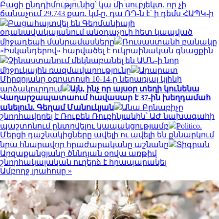
Բացի ընդդիմությունից՝ կա մի սուբյեկտ, որ չի
ճանաչում 29.743 քառ. կմ-ը. դա ՌԴ-ն է՝ ի դեմս ՀԱՊԿ-ի
Բացահայտվել են Գերմանիայի
օդանավակայանում անօդաչուի հետ կապված
միջադեպի մանրամասները
Ռուսաստանի բանակը
«Իսկանդերով» հարվածել է ուկրաինական գնացքին
Չինաստանում մեկնաբանել են ԱՄՆ-ի նոր
միջուկային ռազմավարությունը
Արարատ
Միրզոյանը օգոստոսի 10-14-ը ներառյալ կլինի
արձակուրդում
Այն, ինչ որ այսօր տեղի կունենա
Վաղարշապատաում հավասար է 37-ին խեղդամահ
անելուն. Գեղամ Մանուկյան
Անա Բրնաբիչը
շնորհավորել է Ռուբեն Ռուբինյանին՝ ԱԺ նախագահի
պաշտոնում ընտրվելու կապակցությամբ
Politico.
Մերցի դաշնակիցները ավելի ու ավելի են քննարկում
նրա հնարավոր հրաժարականը աշնանը
Տիգրան
Արզաքանցյանը ծննդյան օրվա առթիվ
շնորհակալական ուղերձ է հրապարակել
Ամբողջ լրահոսը »