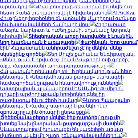
գազավորված ոչ ալկոհոլային ըմպելիքները չեն
արտադրվի
«Բամբու» բար-ռեստորանից սնվելուց
հետո 3 անձ տեղափոխվել է հիվանդանոց
Al Arabiya.
Հութիները հրթիռներ են արձակել Մարիբում գտնվող
փախստականների ճամբարի վրա
Հորդառատ
անձրև, կարկուտ և ուժեղ քամի․ եղանակը կտրուկ
կփոխվի
Տիեզերական աղբը հարվածել է Լուսնին․
նոր խառնարան է առաջացել
Փաշինյան․ Երբ ասում
էին՝ Հայաստանն անհրաժեշտ չէ ոչ մեկին, մենք
սկսեցինք գործել
Տեր Մուշե քահանա Ենգիբարյան․
«Քննության է դրված ոչ միայն Կաթողիկոսի գործը,
այլև Հայաստանի արդարադատությունը»
Հայաստանի դեսպանը MIT-ի ղեկավարության հետ
քննարկել է «Ակադեմիական քաղաք» նախագծի
համագործակցության հնարավորությունները
Ավստրալիան պլանավորում է ԱՄՆ-ից 500 միլիոն
դոլարի արժողությամբ հրթիռներ գնել իր
ռազմաօդային ուժերի համար
Գևորգ Պապոյանը
քննարկել է Համաշխարհային բանկի հետ
զբոսաշրջային ծրագրի ընթացքը
Ծիծեռնակաբերդը մզկիթ էիք դարձրել՝ դուք մի
խոսեք նախընտրական քարոզարշավի մասին
Սևաստոպոլում խոստացել են վառելիքի ազատ
վաճառք սկսել մի շարք բենզալցակայաններում