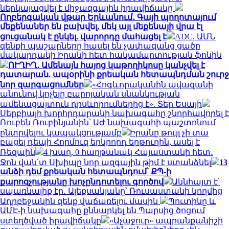
ներկայացվել է միջազգային իրավիճակը
Ողբերգական վթար Երևանում․ Գայի պողոտայում
մեքենաներ են բախվել, մեկ այլ մեքենայի վրա էլ
ցուցանակ է ընկել. վարորդը մահացել է
ADC. ԱՄՆ
զենքի պաշարները հասել են չափազանց ցածր
մակարդակի Իրանի հետ հակամարտության ֆոնին
ՈՒՂԻՂ․ Ամենայն հայոց կաթողիկոսը կանչվել է
դատարան. ապօրինի քրեական հետապնդման շուրջ
նոր զարգացումներ
«Հոգևորականին ավազանի
անունով կոչելը բարոյական սնանկության
ամենացայտուն դրսևորումներից է». Տեր Եսայի
Սերբիայի խորհրդարանի նախագահը շնորհավորել է
Ռուբեն Ռուբինյանին՝ ԱԺ նախագահի պաշտոնում
ընտրվելու կապակցությամբ
Իրանը թույլ չի տա
բացել դեպի Հորմուզ երկրորդ երթուղին, ասել է
Ռեզաին
4 խաղ, 0 հաղթանակ Հայաստանի հետ․
Ջոն վան՛տ Սխիպը նոր ազգային թիմ է ստանձնել
13
անձի դեմ քրեական հետապնդում՝ ՔՊ-ի
քարոզչությանը խոչընդոտելու գործով
Ակնհայտ է՝
սպառնալիք էր․ Ալեքսանյանը՝ Ռուսաստանի կողմից
Ադրբեջանին զենք վաճառելու մասին
Պուտինը և
ԱՄԷ-ի նախագահը քննարկել են Պարսից ծոցում
ստեղծված իրավիճակը
«Աչաջուր» ապրանքանիշի