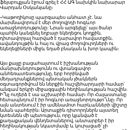
ֆեյսբուքյան էջում գրել է ՀՀ ԱԳ նախկին նախարար
Վարդան Օսկանյանը։
«Կաթողիկոսը պարզապես անհատ չէ․ նա
մարմնավորում է մեր ժողովրդի հոգևոր
առաջնորդությունը։ Նրան արգելելը՝ այս ծանր
պահին կանգնել եղբայր եկեղեցու կողքին,
դիտավորյալ հարված է դարավոր հավատքին,
ավանդույթին և հայ ու վրաց ժողովուրդների ու
եկեղեցիների միջև եղած բնական և խոր կապին։
Այս քայլը բացահայտում է իշխանության
մանրախնդրությունն ու վտանգավոր
անհեռատեսությունը, երբ հորինված
մեղադրանքներով պետական լծակներն
օգտագործվում են ներքին հաշվեհարդարի համար՝
անգամ երկրի միջազգային հեղինակության հաշվին։
Ի՞նչ ուղերձ է սա աշխարհի համար։ Որ Հայաստանը
հետապնդում է իր հոգևոր առաջնորդությո՞ւնը։ Որ
այն անտեսում է իր ամենամոտ հարևանների վիշտը
նման պահերին։ Արտաքին դիտորդներն այստեղ
կտեսնեն մի պետություն, որը կլանված է
քաղաքական վենդետաներով, անտարբեր է իր
հեղինակության նկատմամբ և կուրացած՝ չի