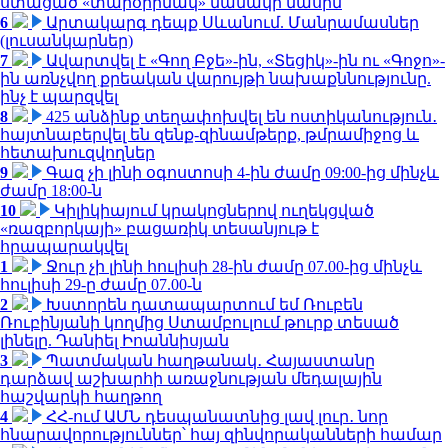
ստացած «տարօրինակ» նամակի մասին
6
Արտակարգ դեպք Սևանում. Մանրամասներ
(լուսանկարներ)
7
Ավարտվել է «Գող Բջե»-ին, «Տեցիկ»-ին ու «Գոջո»-
ին առնչվող քրեական վարույթի նախաքննությունը.
ինչ է պարզվել
8
425 անձինք տեղափոխվել են ոստիկանություն․
հայտնաբերվել են զենք-զինամթերք, թմրամիջոց և
հետախուզվողներ
9
Գազ չի լինի օգոստոսի 4-ին ժամը 09:00-ից մինչև
ժամը 18:00-ն
10
Կիլիկիայում կրակոցներով ուղեկցված
«ռազբորկայի» բացառիկ տեսանյութ է
հրապարակվել
1
Ջուր չի լինի հուլիսի 28-ին ժամը 07.00-ից մինչև
հուլիսի 29-ը ժամը 07.00-ն
2
Խստորեն դատապարտում եմ Ռուբեն
Ռուբինյանի կողմից Ստամբուլում թուրք տեսած
լինելը. Դանիել Իոաննիսյան
3
Պատմական հաղթանակ․ Հայաստանը
դարձավ աշխարհի առաջնության մեդալային
հաշվարկի հաղթող
4
ՀՀ-ում ԱՄՆ դեսպանատնից լավ լուր․ նոր
հնարավորություններ՝ հայ զինվորականների համար