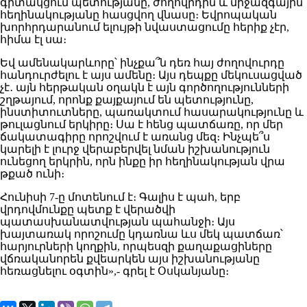
գիտակցում պետությանը, ժողովրդին և միջազգային
հեղինակությանը հասցվող վնասը։ Եվրոպական
խորհրդարանում ելույթի նվաստացումը հերիք չէր,
հիմա էլ սա։
Եվ ամենակարևորը՝ ինչքա՞ն դեռ հայ ժողովուրդը
հանդուրժելու է այս ամենը։ Այս դեպքը մեկուսացված
չէ․ այն հերթական օղակն է այն գործողությունների
շղթայում, որոնք քայքայում են պետությունը,
ինստիտուտները, պառակտում հասարակությունը և
թուլացնում երկիրը։ Սա է հենց պատճառը, որ մեր
ճակատագիրը որոշվում է առանց մեզ։ Ինչպե՞ս
կարելի է լուրջ վերաբերվել նման իշխանություն
ունեցող երկրին, որն ինքը իր հեղինակության վրա
թքած ունի։
Հունիսի 7-ը մոտենում է։ Գալիս է պահ, երբ
վրդովմունքը պետք է վերածվի
պատասխանատվության պահանջի։ Այս
խայտառակ որոշումը կդառնա ևս մեկ պատճառ՝
հարյուրների կողքին, որպեսզի քաղաքացիները
վճռականորեն քվեարկեն այս իշխանությանը
հեռացնելու օգտին»,- գրել է Օսկանյանը։