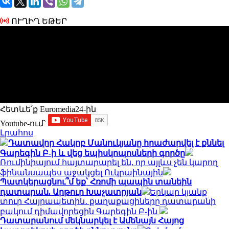
ՈՒՂԻՂ ԵԹԵՐ
Հետևե՛ք Euromedia24-ին
Youtube-ում`
Լրահոս
Դատավոր Հակոբ Մանուկյանը հրաժարվել է քննել
Գարեգին Բ-ի և վեց եպիսկոպոսների գործը
Ռումինիայում հայտարարել են, որ այլևս չեն կարող
ֆինանսապես աջակցել Ուկրաինային
Պատկերացնու՞մ եք՝ Հռոմի պապին տանեին
դատարան. Արթուր Խաչատրյան
Երկար կյանք
տուր Հայրապետին․ քաղաքացիները դատարանի
բակում դիմավորեցին Գարեգին Բ-ին
Դատարանում մեկնարկել է Ամենայն Հայոց