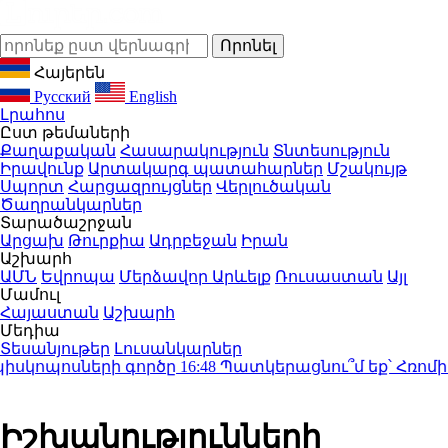
Հայերեն
Русский
English
Լրահոս
Ըստ թեմաների
Քաղաքական
Հասարակություն
Տնտեսություն
Իրավունք
Արտակարգ պատահարներ
Մշակույթ
Սպորտ
Հարցազրույցներ
Վերլուծական
Ծաղրանկարներ
Տարածաշրջան
Արցախ
Թուրքիա
Ադրբեջան
Իրան
Աշխարհ
ԱՄՆ
Եվրոպա
Մերձավոր Արևելք
Ռուսաստան
Այլ
Մամուլ
Հայաստան
Աշխարհ
Մեդիա
Տեսանյութեր
Լուսանկարներ
կոպոսների գործը
16:48
Պատկերացնու՞մ եք՝ Հռոմի պ
Իշխանությունների