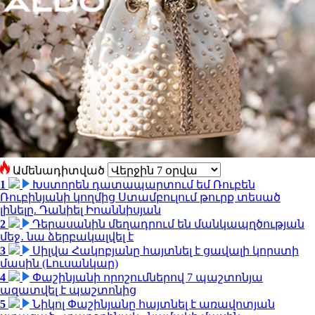
Ամենադիտված
1
Խստորեն դատապարտում եմ Ռուբեն
Ռուբինյանի կողմից Ստամբուլում թուրք տեսած
լինելը. Դանիել Իոաննիսյան
2
Դերասանին մեղադրում են մանկապղծության
մեջ․ նա ձերբակալվել է
3
Սիլվա Հակոբյանը հայտնել է ցավալի կորստի
մասին (Լուսանկար)
4
Փաշինյանի որոշումներով 7 պաշտոնյա
ազատվել է պաշտոնից
5
Նիկոլ Փաշինյանը հայտնել է առավոտյան