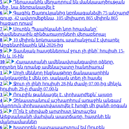
5
Դերասանին մեղադրում են մանկապղծության
մեջ․ նա ձերբակալվել է
6
Գագիկ Ծառուկյանից կբռնագանձվի 75 անշարժ
գույք, 42 ավտոմեքենա, 105 միլիարդ 865 միլիոն 865
հազար դրամ
7
Սուրեն Պապիկյանի նոր հրամանը՝
ժամկետային զինծառայողների վերաբերյալ
8
10 միլիոն երկրպագու պահանջում է վտարել
Արգենտինային ԱԱ-2026-ից
9
Տասնյակ հասցեներում ջուր չի լինի՝ հուլիսի 15-
ին և 16-ին
10
Հայաստանի ամենավտանգավոր օձերը.
որտեղ են դրանք ամենաշատը հանդիպում
1
Սոչի մեկնող ինքնաթիռը ճանապարհին
անցկացրել է մեկ օր, սակայն տեղ չի հասել
2
Ջուր չի լինի հուլիսի 28-ին ժամը 07.00-ից մինչև
հուլիսի 29-ը ժամը 07.00-ն
3
Ռուբլին թանկացել է․ փոխարժեքն՝ այսօր
4
Չինաստանում աշխարհում առաջին անգամ
մարդուն փոխպատվաստվել է խոզի մի քանի օրգան
5
Ո՞րն է սիրված արտիստ Արտաշես
Ալեքսանյանի մահվան պատճառը. հայտնի են
մանրամասներ
6
Խստորեն դատապարտում եմ Ռուբեն