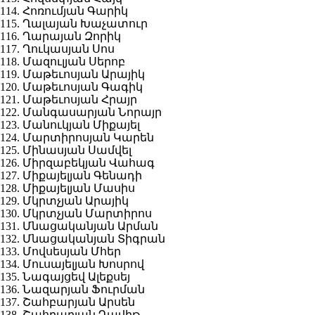
114. Հոռումյան Գարիկ
115. Ղալայան Խաչատուր
116. Ղարայան Զորիկ
117. Ղուկասյան Սոս
118. Մազուլյան Սերոբ
119. Մաթեւոսյան Արայիկ
120. Մաթեւոսյան Գագիկ
121. Մաթեւոսյան Հրայր
122. Մանգասարյան Նորայր
123. Մանուկյան Միքայել
124. Մարտիրոսյան Կարեն
125. Մինասյան Սամվել
126. Միրզաբեկյան Վահագ
127. Միքայելյան Գենադի
128. Միքայելյան Մասիս
129. Մկրտչյան Արայիկ
130. Մկրտչյան Մարտիրոս
131. Մնացականյան Արման
132. Մնացականյան Տիգրան
133. Մովսեսյան Մհեր
134. Մուսայելյան Խոսրով
135. Նագայցեվ Ալեքսեյ
136. Նազարյան Ֆուրման
137. Շահբարյան Արսեն
138. Շահբարյան Դավիթ