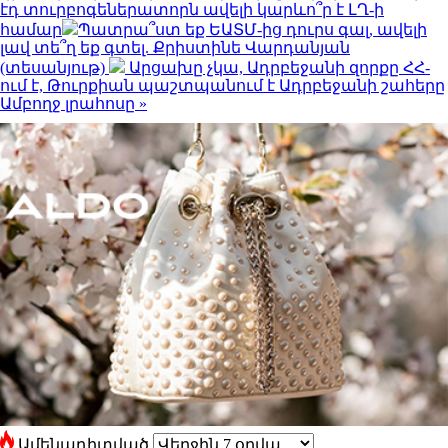
էդ տուրբոգեներատորն ավելի կարևո՞ր է ԼՂ-ի
համար
Պատրա՞ստ եք ԵԱՏՄ-ից դուրս գալ, ավելի
լավ տե՞ղ եք գտել. Քրիստինե Վարդանյան
(տեսանյութ)
Արցախը չկա, Ադրբեջանի զորքը ՀՀ-
ում է, Թուրքիան պաշտպանում է Ադրբեջանի շահերը
Ամբողջ լրահոսը »
Ամենադիտված