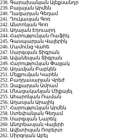
238. Գարախանյան Ալեքսանդր
239. Բալայան Արմեն
240. Ղազարյան Գեղամ
241. Ղուկասյան Գոռ
242. Անտոնյան Գոռ
243. Ադայան Էդուարդ
244. Հարությունյան Ռաֆիկ
245. Գասպարյան Վալերիկ
246. Մամունց Վահե
247. Սարգսյան Տիգրան
248. Ավանեսյան Տիգրան
249. Հարությունյան Փայլակ
250. Ադամյան Բաբկեն
251. Մելքումյան Կարեն
252. Բաղդասարյան Վրեժ
253. Զաքարյան Ամրամ
254. Մնացականյան Միքայել
255. Ահարոնյան Ռաման
256. Աղասյան Արայիկ
257. Հարությունյան Արմեն
258. Ստեփանյան Գեղամ
259. Սարգսյան Նարեկ
260. Անդրեասյան Վալերի
261. Ավետիսյան Ռոբերտ
262. Միրզոյան Աբել