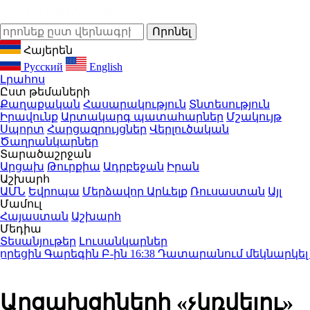
Հայերեն
Русский
English
Լրահոս
Ըստ թեմաների
Քաղաքական
Հասարակություն
Տնտեսություն
Իրավունք
Արտակարգ պատահարներ
Մշակույթ
Սպորտ
Հարցազրույցներ
Վերլուծական
Ծաղրանկարներ
Տարածաշրջան
Արցախ
Թուրքիա
Ադրբեջան
Իրան
Աշխարհ
ԱՄՆ
Եվրոպա
Մերձավոր Արևելք
Ռուսաստան
Այլ
Մամուլ
Հայաստան
Աշխարհ
Մեդիա
Տեսանյութեր
Լուսանկարներ
 Գարեգին Բ-ին
16:38
Դատարանում մեկնարկել է Ամենա
Արցախցիների «չկռվելու»