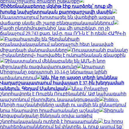
զբոսաշրջային ծրագրի ընթացքը
Ծիծեռնակաբերդը մզկիթ էիք դարձրել՝ դուք մի
խոսեք նախընտրական քարոզարշավի մասին
Սևաստոպոլում խոստացել են վառելիքի ազատ
վաճառք սկսել մի շարք բենզալցակայաններում
Բացի ընդդիմությունից՝ կա մի սուբյեկտ, որ չի
ճանաչում 29.743 քառ. կմ-ը. դա ՌԴ-ն է՝ ի դեմս ՀԱՊԿ-ի
Բացահայտվել են Գերմանիայի
օդանավակայանում անօդաչուի հետ կապված
միջադեպի մանրամասները
Ռուսաստանի բանակը
«Իսկանդերով» հարվածել է ուկրաինական գնացքին
Չինաստանում մեկնաբանել են ԱՄՆ-ի նոր
միջուկային ռազմավարությունը
Արարատ
Միրզոյանը օգոստոսի 10-14-ը ներառյալ կլինի
արձակուրդում
Այն, ինչ որ այսօր տեղի կունենա
Վաղարշապատաում հավասար է 37-ին խեղդամահ
անելուն. Գեղամ Մանուկյան
Անա Բրնաբիչը
շնորհավորել է Ռուբեն Ռուբինյանին՝ ԱԺ նախագահի
պաշտոնում ընտրվելու կապակցությամբ
Politico.
Մերցի դաշնակիցները ավելի ու ավելի են քննարկում
նրա հնարավոր հրաժարականը աշնանը
Տիգրան
Արզաքանցյանը ծննդյան օրվա առթիվ
շնորհակալական ուղերձ է հրապարակել
Ես հորս
դիահերձարաններում եմ փնտրել, և դուք ասում եք՝