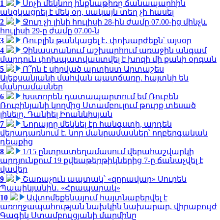
1
Սոչի մեկնող ինքնաթիռը ճանապարհին
անցկացրել է մեկ օր, սակայն տեղ չի հասել
2
Ջուր չի լինի հուլիսի 28-ին ժամը 07.00-ից մինչև
հուլիսի 29-ը ժամը 07.00-ն
3
Ռուբլին թանկացել է․ փոխարժեքն՝ այսօր
4
Չինաստանում աշխարհում առաջին անգամ
մարդուն փոխպատվաստվել է խոզի մի քանի օրգան
5
Ո՞րն է սիրված արտիստ Արտաշես
Ալեքսանյանի մահվան պատճառը. հայտնի են
մանրամասներ
6
Խստորեն դատապարտում եմ Ռուբեն
Ռուբինյանի կողմից Ստամբուլում թուրք տեսած
լինելը. Դանիել Իոաննիսյան
7
Նորայրը մեկնել էր հանգստի, արդեն
վերադառնում է. նոր մանրամասներ՝ ողբերգական
դեպքից
8
1/15 ընտրատեղամասում վերահաշվարկի
արդյունքում 19 քվեաթերթիկներից 7-ը ճանաչվել է
վավեր
9
Շառաչուն ապտակ՝ «զորավար» Սուրեն
Պապիկյանին․ «Հրապարակ»
10
Ավտոմեքենայում հայտնաբերվել է
առողջապահության նախկին նախարար, վիրաբույժ
Գագիկ Ստամբուլցյանի մարմինը