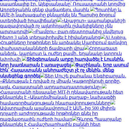
սպառնալիք էր․ Ալեքսանյանը՝ Ռուսաստանի կողմից
Ադրբեջանին զենք վաճառելու մասին
Պուտինը և
ԱՄԷ-ի նախագահը քննարկել են Պարսից ծոցում
ստեղծված իրավիճակը
«Աչաջուր» ապրանքանիշի
գազավորված ոչ ալկոհոլային ըմպելիքները չեն
արտադրվի
«Բամբու» բար-ռեստորանից սնվելուց
հետո 3 անձ տեղափոխվել է հիվանդանոց
Al Arabiya.
Հութիները հրթիռներ են արձակել Մարիբում գտնվող
փախստականների ճամբարի վրա
Հորդառատ
անձրև, կարկուտ և ուժեղ քամի․ եղանակը կտրուկ
կփոխվի
Տիեզերական աղբը հարվածել է Լուսնին․
նոր խառնարան է առաջացել
Փաշինյան․ Երբ ասում
էին՝ Հայաստանն անհրաժեշտ չէ ոչ մեկին, մենք
սկսեցինք գործել
Տեր Մուշե քահանա Ենգիբարյան․
«Քննության է դրված ոչ միայն Կաթողիկոսի գործը,
այլև Հայաստանի արդարադատությունը»
Հայաստանի դեսպանը MIT-ի ղեկավարության հետ
քննարկել է «Ակադեմիական քաղաք» նախագծի
համագործակցության հնարավորությունները
Ավստրալիան պլանավորում է ԱՄՆ-ից 500 միլիոն
դոլարի արժողությամբ հրթիռներ գնել իր
ռազմաօդային ուժերի համար
Գևորգ Պապոյանը
քննարկել է Համաշխարհային բանկի հետ