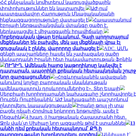
ՀՀ քննչական կոմիտեում կառուցվածքային
փոփոխություններ են կատարվել
ԱԺ-ում
պատգամավոր Հարություն Մնացականյանի
ինքնազգացողությունը վատացել է
Հայաստանում
էբոլայի ներթափանցման վտանգը ցածր է․
ներկայացվել է միջազգային իրավիճակը
Ողբերգական վթար Երևանում․ Գայի պողոտայում
մեքենաներ են բախվել, մեկ այլ մեքենայի վրա էլ
ցուցանակ է ընկել. վարորդը մահացել է
ADC. ԱՄՆ
զենքի պաշարները հասել են չափազանց ցածր
մակարդակի Իրանի հետ հակամարտության ֆոնին
ՈՒՂԻՂ․ Ամենայն հայոց կաթողիկոսը կանչվել է
դատարան. ապօրինի քրեական հետապնդման շուրջ
նոր զարգացումներ
«Հոգևորականին ավազանի
անունով կոչելը բարոյական սնանկության
ամենացայտուն դրսևորումներից է». Տեր Եսայի
Սերբիայի խորհրդարանի նախագահը շնորհավորել է
Ռուբեն Ռուբինյանին՝ ԱԺ նախագահի պաշտոնում
ընտրվելու կապակցությամբ
Իրանը թույլ չի տա
բացել դեպի Հորմուզ երկրորդ երթուղին, ասել է
Ռեզաին
4 խաղ, 0 հաղթանակ Հայաստանի հետ․
Ջոն վան՛տ Սխիպը նոր ազգային թիմ է ստանձնել
13
անձի դեմ քրեական հետապնդում՝ ՔՊ-ի
քարոզչությանը խոչընդոտելու գործով
Ակնհայտ է՝