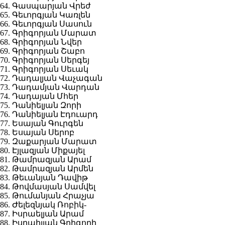
64. Գասպարյան Վրեժ
65. Գեւորգյան Կառլեն
66. Գեւորգյան Սասուն
67. Գրիգորյան Մարատ
68. Գրիգորյան Նվեր
69. Գրիգորյան Շաբո
70. Գրիգորյան Սերգեյ
71. Գրիգորյան Սեւակ
72. Դադալյան Վաչագան
73. Դադամյան Վարդան
74. Դադայան Մհեր
75. Դանիելյան Զորի
76. Դանիելյան Էդուարդ
77. Եսայան Գուրգեն
78. Եսայան Սերոբ
79. Զաքարյան Մարատ
80. Էյլազյան Միքայել
81. Թամրազյան Արամ
82. Թամրազյան Արմեն
83. Թեւանյան Դավիթ
84. Թովմասյան Սամվել
85. Թումանյան Հրաչյա
86. Ժելեզնյակ Ռոբիկ-
87. Իսրաելյան Արամ
88. Իսրաիլյան Գրիգորի