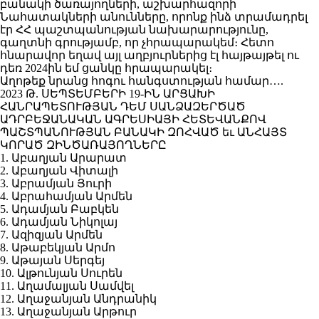
բանակի ծառայողների, աշխարհազորի
Նահատակների անունները, որոնք ինձ տրամադրել
էր ՀՀ պաշտպանության նախարարությունը,
գաղտնի գրությամբ, որ չհրապարակեմ։ Հետո
հնարավոր եղավ այլ աղբյուրներից էլ հայթայթել ու
դեռ 2024ին եմ ցանկը հրապարակել։
Աղոթեք նրանց հոգու հանգստության համար….
2023 Թ. ՍԵՊՏԵՄԲԵՐԻ 19-ԻՆ ԱՐՑԱԽԻ
ՀԱՆՐԱՊԵՏՈՒԹՅԱՆ ԴԵՄ ՍԱՆՁԱԶԵՐԾԱԾ
ԱԴՐԲԵՋԱՆԱԿԱՆ ԱԳՐԵՍԻԱՅԻ ՀԵՏԵՎԱՆՔՈՎ
ՊԱՇՏՊԱՆՈՒԹՅԱՆ ԲԱՆԱԿԻ ԶՈՀՎԱԾ եւ ԱՆՀԱՅՏ
ԿՈՐԱԾ ԶԻՆԾԱՌԱՅՈՂՆԵՐԸ
1. Աբաղյան Արարատ
2. Աբաղյան Վիտալի
3. Աբրամյան Յուրի
4. Աբրահամյան Արմեն
5. Ադամյան Բաբկեն
6. Ադամյան Նիկոլայ
7. Ազիզյան Արմեն
8. Աթաբեկյան Արմո
9. Աթայան Սերգեյ
10. Ալթունյան Սուրեն
11. Աղամալյան Սամվել
12. Աղաջանյան Անդրանիկ
13. Աղաջանյան Արթուր