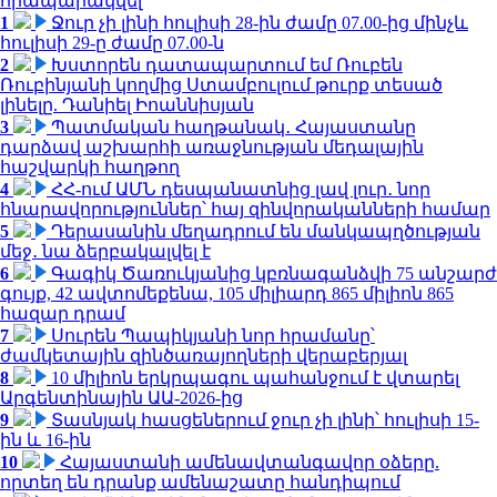
հրապարակվել
1
Ջուր չի լինի հուլիսի 28-ին ժամը 07.00-ից մինչև
հուլիսի 29-ը ժամը 07.00-ն
2
Խստորեն դատապարտում եմ Ռուբեն
Ռուբինյանի կողմից Ստամբուլում թուրք տեսած
լինելը. Դանիել Իոաննիսյան
3
Պատմական հաղթանակ․ Հայաստանը
դարձավ աշխարհի առաջնության մեդալային
հաշվարկի հաղթող
4
ՀՀ-ում ԱՄՆ դեսպանատնից լավ լուր․ նոր
հնարավորություններ՝ հայ զինվորականների համար
5
Դերասանին մեղադրում են մանկապղծության
մեջ․ նա ձերբակալվել է
6
Գագիկ Ծառուկյանից կբռնագանձվի 75 անշարժ
գույք, 42 ավտոմեքենա, 105 միլիարդ 865 միլիոն 865
հազար դրամ
7
Սուրեն Պապիկյանի նոր հրամանը՝
ժամկետային զինծառայողների վերաբերյալ
8
10 միլիոն երկրպագու պահանջում է վտարել
Արգենտինային ԱԱ-2026-ից
9
Տասնյակ հասցեներում ջուր չի լինի՝ հուլիսի 15-
ին և 16-ին
10
Հայաստանի ամենավտանգավոր օձերը.
որտեղ են դրանք ամենաշատը հանդիպում