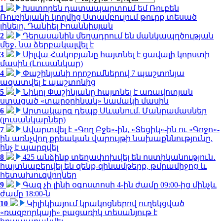
1
Խստորեն դատապարտում եմ Ռուբեն
Ռուբինյանի կողմից Ստամբուլում թուրք տեսած
լինելը. Դանիել Իոաննիսյան
2
Դերասանին մեղադրում են մանկապղծության
մեջ․ նա ձերբակալվել է
3
Սիլվա Հակոբյանը հայտնել է ցավալի կորստի
մասին (Լուսանկար)
4
Փաշինյանի որոշումներով 7 պաշտոնյա
ազատվել է պաշտոնից
5
Նիկոլ Փաշինյանը հայտնել է առավոտյան
ստացած «տարօրինակ» նամակի մասին
6
Արտակարգ դեպք Սևանում. Մանրամասներ
(լուսանկարներ)
7
Ավարտվել է «Գող Բջե»-ին, «Տեցիկ»-ին ու «Գոջո»-
ին առնչվող քրեական վարույթի նախաքննությունը.
ինչ է պարզվել
8
425 անձինք տեղափոխվել են ոստիկանություն․
հայտնաբերվել են զենք-զինամթերք, թմրամիջոց և
հետախուզվողներ
9
Գազ չի լինի օգոստոսի 4-ին ժամը 09:00-ից մինչև
ժամը 18:00-ն
10
Կիլիկիայում կրակոցներով ուղեկցված
«ռազբորկայի» բացառիկ տեսանյութ է