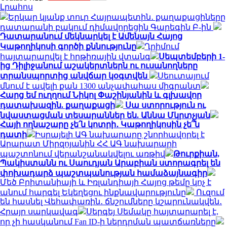
Լրահոս
Երկար կյանք տուր Հայրապետին․ քաղաքացիները
դատարանի բակում դիմավորեցին Գարեգին Բ-ին
Դատարանում մեկնարկել է Ամենայն Հայոց
Կաթողիկոսի գործի քննությունը
Ղրիմում
հայտարարվել է հրթիռային վտանգ
Սեպտեմբերի 1-
ից Դիլիջանում աշակերտներն ու ուսանողները
տրանսպորտից անվճար կօգտվեն
Սեուտայում
մնում է ավելի քան 1300 անչափահաս միգրանտ
Հարց եմ ուղղում Նիկոլ Փաշինյանին և գլխավոր
դատախազին. քաղաքացի
Սա ստորություն ու
նվաստացման տեսարաններ են. Աննա Մկրտչյան
Հայի ողնաշարը չե՛ն կոտրի․ Կաթողիկոսին չե՞ն
դատի
Իսրայելի ԱԳ նախարարը շնորհավորել է
Արարատ Միրզոյանին ՀՀ ԱԳ նախարարի
պաշտոնում վերանշանակվելու առթիվ
Թուրքիան,
Պակիստանն ու Սաուդյան Արաբիան ստորագրել են
փոխադարձ պաշտպանության համաձայնագիր
Մեծ Բրիտանիայի և Իռլանդիայի Հայոց թեմը կոչ է
անում հարգել Եկեղեցու ինքնավարությունը
Ուզում
են հասնել Վեհափառին․ ճնշումները կշարունակվեն․
Հրայր սարկավագ
Սերգեյ Սեմակը հայտարարել է,
որ չի հասկանում Fan ID-ի ներդրման պատճառները