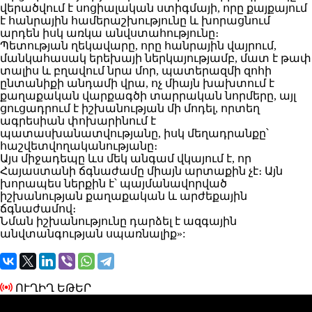
վերածվում է սոցիալական ստիգմայի, որը քայքայում
է հանրային համերաշխությունը և խորացնում
արդեն իսկ առկա անվստահությունը։
Պետության ղեկավարը, որը հանրային վայրում,
մանկահասակ երեխայի ներկայությամբ, մատ է թափ
տալիս և բղավում նրա մոր, պատերազմի զոհի
ընտանիքի անդամի վրա, ոչ միայն խախտում է
քաղաքական վարքագծի տարրական նորմերը, այլ
ցուցադրում է իշխանության մի մոդել, որտեղ
ագրեսիան փոխարինում է
պատասխանատվությանը, իսկ մեղադրանքը՝
հաշվետվողականությանը։
Այս միջադեպը ևս մեկ անգամ վկայում է, որ
Հայաստանի ճգնաժամը միայն արտաքին չէ։ Այն
խորապես ներքին է՝ պայմանավորված
իշխանության քաղաքական և արժեքային
ճգնաժամով։
Նման իշխանությունը դարձել է ազգային
անվտանգության սպառնալիք»:
ՈՒՂԻՂ ԵԹԵՐ