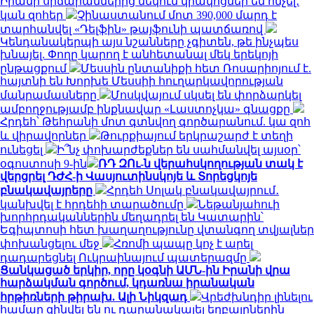
Իրանի սրճարաններից մեկում կրակոցներ են հնչել․
կան զոհեր
Չինաստանում մոտ 390,000 մարդ է
տարհանվել «Դելֆին» թայֆունի պատճառով
Կենդանակերպի այս նշանները չգիտեն, թե ինչպես
խնայել. Փողը կարող է անհետանալ մեկ երեկոյի
ընթացքում
Մեսսին ընտանիքի հետ Ռոսարիոյում է.
հայտնի են Խորխե Մեսսիի հուղարկավորության
մանրամասները
Մոսկվայում սկսել են փորձարկել
ամբողջությամբ ինքնավար «Լաստոչկա» գնացքը
Հրդեհ՝ Թեհրանի մոտ գտնվող գործարանում. կա զոհ
և վիրավորներ
Թուրքիայում երկրաշարժ է տեղի
ունեցել
Ի՞նչ փոխարժեքներ են սահմանվել այսօր՝
օգոստոսի 9-ին
ՌԴ ԶՈւ-ն վերահսկողության տակ է
վերցրել ԴԺՀ-ի Վասյուտինսկոյե և Տորեցկոյե
բնակավայրերը
Հրդեհ Սոլակ բնակավայրում․
կանխվել է հրդեհի տարածումը
Նեթանյահուի
խորհրդականներին մեղադրել են Կատարին՝
Եգիպտոսի հետ խաղաղությունը վտանգող տվյալներ
փոխանցելու մեջ
Հռոմի պապը կոչ է արել
դադարեցնել Ուկրաինայում պատերազմը
Ցանկացած երկիր, որը կօգնի ԱՄՆ-ին Իրանի վրա
հարձակման գործում, կդառնա իրանական
հրթիռների թիրախ. Ալի Նիկզադ
Վրեժխնդիր լինելու
համար զինվել են ու դարանակալել եղբայրներին