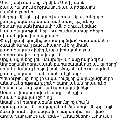
Մոսիյանի դստերը՝ Արմինե Մոսիյանին,
բացահայտում է իշխանության արժեքային
սնանկությունը։
Խնդիրը միայն էթիկայի խախտումը չէ, խնդիրը
քաղաքական պատասխանատվությունից
հետևողական խուսափումն է՝ զուգակցված
հասարակության ներսում բաժանարար գծերի
գիտակցված խորացմամբ։
Փաշինյանի կողմից օգտագործված «փախածներ»
ձևակերպումը բացահայտում է ոչ միայն
քաղաքական ցինիզմ, այլև իրականության
միտումնավոր աղավաղում։
Արցախցիները չեն «փախել»։ Նրանք դարձել են
Ադրբեջանի ցեղասպան քաղաքականության զոհերը՝
միաժամանակ կրելով նաև Փաշինյանի ուրացման
քաղաքականության հետևանքները։
Պետությունը, որը չի ապահովել իր քաղաքացիների
անվտանգությունը, չունի բարոյական իրավունք
նրանց մեղադրելու կամ պիտակավորելու։
Առավել վտանգավոր է խնդրի ներքին՝
հասարակական շերտը։
Այսպիսի հռետորաբանությունը ոչ միայն
արդարացնում է քաղաքական ձախողումները, այլև
ձևավորում է վտանգավոր նարատիվ՝ ուղղված
արցախահայության դեմ։ «Փախածների» պիտակը