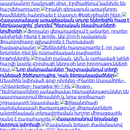
պատկանող խանութի մոտ. Էջմիածնում կանխել են
հաշվեհարդարը
Իրանի գերագույն առաջնորդ
Խամենեին հանդիպել է Մասուդ Փեզեշքիանի հետ
Հայաստանյայց առաքելական սուրբ եկեղեցին հայց է
ներկայացրել՝ ընդդեմ Պետական եկամուտների
կոմիտեի
Ֆորլանը վերադառնում է այնտեղ, որտեղ
անջնջելի հետք է թողել․ ԱԱ-2010-ի լավագույն
ֆուտբոլիստը գլխավորել է Ուրուգվայի
հավաքականը
Զելենսկին հայտարարել է, որ շատ
երկրներ դեմ են ուկրաինական բալիստիկ
հրթիռներին
Իրանի բանակ․ ԱՄՆ-ն ստիպված կլինի
հաշվի նստել Հորմուզի նեղուցի նոր իրողությունների
հետ
Նոր մանրամասներ Դաշտավանում տեղի
ունեցած ծեծկռտուքից. Կան ձերբակալվածներ
Մեսսիին նվիրված գոլը չփրկեց «Ինտեր Մայամիին»․
«Մոնտերեյը» հաղթեց 90+7-ին
Reuters․
Դեմոկրատները լայնածավալ հետաքննություններ են
պատրաստում Թրամփի և նրա գործարար
շրջապատի նկատմամբ
Ֆինլանդիայի
սահմանապահ ծառայությունը միգրանտների
անօրինական տեղափոխման խոշոր միջազգային
ցանց է բացահայտել
Հայաստանում եղանակը
կտրուկ կփոխվի
Բավական երկար ժամանակով
հրաժեշտ կտանք +35°C-ից բարձր