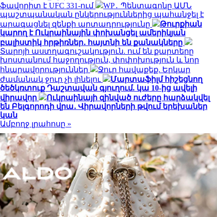
ֆավորիտ է UFC 331-ում
WP․ Պենտագոնը ԱՄՆ
պաշտպանական ընկերություններից պահանջել է
արագացնել զենքի արտադրությունը
Թուրքիան
կարող է Ուկրաինային փոխանցել ամերիկյան
բալիստիկ հրթիռներ․ հայտնի են քանակները
Տարոյի աստղագուշակություն. ում են քարտերը
խոստանում հաջողություն, փոփոխություն և նոր
հնարավորություններ
Ջուր հավաքեք. Երկար
ժամանակ ջուր չի լինելու
Մարտաֆիլմ հիշեցնող
ծեծկռտուք Դաշտավան գյուղում. կա 10-ից ավելի
վիրավոր
Ուկրաինայի զինված ուժերը հարձակվել
են Բելգորոդի վրա․ Վիրավորների թվում երեխաներ
կան
Ամբողջ լրահոսը »