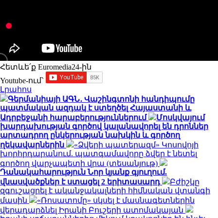
Հետևե՛ք Euromedia24-ին
Youtube-ում`
Լրահոս
Գերմանիայի ԱԳՆ․ Վաշինգտոնի հանդիպումը
պատմական ազդակ է ստեղծել Հայաստանի և
Ադրբեջանի հարաբերություններում
Մոսկվայում
խարդախության գործով կալանավորել են դրոններ
արտադրող ընկերության նախկին և գործող
ղեկավարներին
«Ձվերի պատերազմ» Կոսովոյի
խորհրդարանում. պատգամավորը ձվեր է նետել
գործող վարչապետի վրա (տեսանյութ)
Դանակահարություն Նոր կյանք գյուղում.
վնասվածքներ է ստացել 2 երիտասարդ
Բժիշկը
զգուշացրել է ականջակալների հիմնական վտանգի
մասին
«Ռոսատոմը» սկսել է մասնագետներին
վերադարձնել Իրանի Բուշերի ատոմակայան