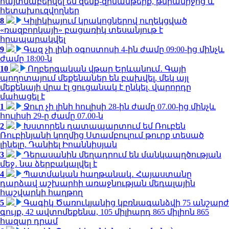
հայտնաբերվել են զենք-զինամթերք, թմրամիջոց և
հետախուզվողներ
8
Կիլիկիայում կրակոցներով ուղեկցված
«ռազբորկայի» բացառիկ տեսանյութ է
հրապարակվել
9
Գազ չի լինի օգոստոսի 4-ին ժամը 09:00-ից մինչև
ժամը 18:00-ն
10
Ողբերգական վթար Երևանում․ Գայի
պողոտայում մեքենաներ են բախվել, մեկ այլ
մեքենայի վրա էլ ցուցանակ է ընկել. վարորդը
մահացել է
1
Ջուր չի լինի հուլիսի 28-ին ժամը 07.00-ից մինչև
հուլիսի 29-ը ժամը 07.00-ն
2
Խստորեն դատապարտում եմ Ռուբեն
Ռուբինյանի կողմից Ստամբուլում թուրք տեսած
լինելը. Դանիել Իոաննիսյան
3
Դերասանին մեղադրում են մանկապղծության
մեջ․ նա ձերբակալվել է
4
Պատմական հաղթանակ․ Հայաստանը
դարձավ աշխարհի առաջնության մեդալային
հաշվարկի հաղթող
5
Գագիկ Ծառուկյանից կբռնագանձվի 75 անշարժ
գույք, 42 ավտոմեքենա, 105 միլիարդ 865 միլիոն 865
հազար դրամ