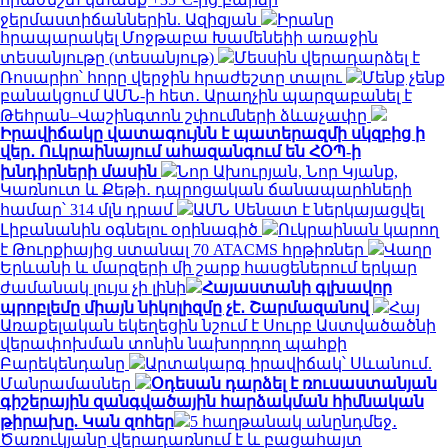
ջերմաստիճաններին. Ազիզյան
Իրանը
հրապարակել Մոջթաբա Խամենեիի առաջին
տեսանյութը (տեսանյութ)
Մեսսին վերադարձել է
Ռոսարիո՝ հորը վերջին հրաժեշտը տալու
Մենք չենք
բանակցում ԱՄՆ-ի հետ․ Արաղչին պարզաբանել է
Թեհրան–Վաշինգտոն շփումների ձևաչափը
Իրավիճակը վատագույնն է պատերազմի սկզբից ի
վեր․ Ուկրաինայում ահազանգում են ՀՕՊ-ի
խնդիրների մասին
Նոր Ախուրյան, Նոր Կյանք,
Կառնուտ և Քեթի․ դպրոցական ճանապարհների
համար՝ 314 մլն դրամ
ԱՄՆ Սենատ է ներկայացվել
Լիբանանին օգնելու օրինագիծ
Ուկրաինան կարող
է Թուրքիայից ստանալ 70 ATACMS հրթիռներ
Վաղը
Երևանի և մարզերի մի շարք հասցեներում երկար
ժամանակ լույս չի լինի
Հայաստանի գլխավոր
պրոբլեմը միայն նիկոլիզմը չէ․ Շարմազանով
Հայ
Առաքելական եկեղեցին նշում է Սուրբ Աստվածածնի
վերափոխման տոնին նախորդող պահքի
Բարեկենդանը
Արտակարգ իրավիճակ՝ Սևանում.
Մանրամասներ
Օդեսան դարձել է ռուսաստանյան
գիշերային զանգվածային հարձակման հիմնական
թիրախը. Կան զոհեր
5 հաղթանակ անընդմեջ․
Ծառուկյանը վերադառնում է և բացահայտ