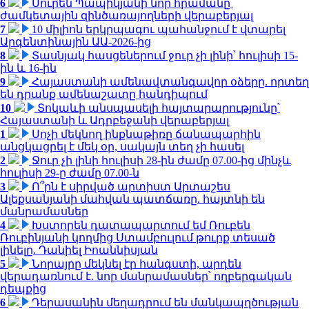
6
Սուրեն Պապիկյանի նոր հրամանը՝
ժամկետային զինծառայողների վերաբերյալ
7
10 միլիոն երկրպագու պահանջում է վտարել
Արգենտինային ԱԱ-2026-ից
8
Տասնյակ հասցեներում ջուր չի լինի՝ հուլիսի 15-
ին և 16-ին
9
Հայաստանի ամենավտանգավոր օձերը. որտեղ
են դրանք ամենաշատը հանդիպում
10
Տոկաևի անսպասելի հայտարարությունը՝
Հայաստանի և Ադրբեջանի վերաբերյալ
1
Սոչի մեկնող ինքնաթիռը ճանապարհին
անցկացրել է մեկ օր, սակայն տեղ չի հասել
2
Ջուր չի լինի հուլիսի 28-ին ժամը 07.00-ից մինչև
հուլիսի 29-ը ժամը 07.00-ն
3
Ո՞րն է սիրված արտիստ Արտաշես
Ալեքսանյանի մահվան պատճառը. հայտնի են
մանրամասներ
4
Խստորեն դատապարտում եմ Ռուբեն
Ռուբինյանի կողմից Ստամբուլում թուրք տեսած
լինելը. Դանիել Իոաննիսյան
5
Նորայրը մեկնել էր հանգստի, արդեն
վերադառնում է. նոր մանրամասներ՝ ողբերգական
դեպքից
6
Դերասանին մեղադրում են մանկապղծության