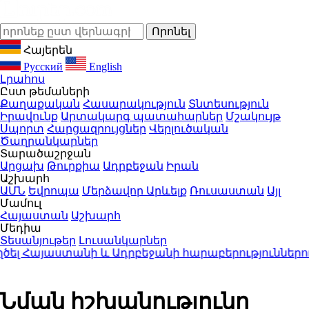
Հայերեն
Русский
English
Լրահոս
Ըստ թեմաների
Քաղաքական
Հասարակություն
Տնտեսություն
Իրավունք
Արտակարգ պատահարներ
Մշակույթ
Սպորտ
Հարցազրույցներ
Վերլուծական
Ծաղրանկարներ
Տարածաշրջան
Արցախ
Թուրքիա
Ադրբեջան
Իրան
Աշխարհ
ԱՄՆ
Եվրոպա
Մերձավոր Արևելք
Ռուսաստան
Այլ
Մամուլ
Հայաստան
Աշխարհ
Մեդիա
Տեսանյութեր
Լուսանկարներ
Հայաստանի և Ադրբեջանի հարաբերություններում
20
Նման իշխանությունը