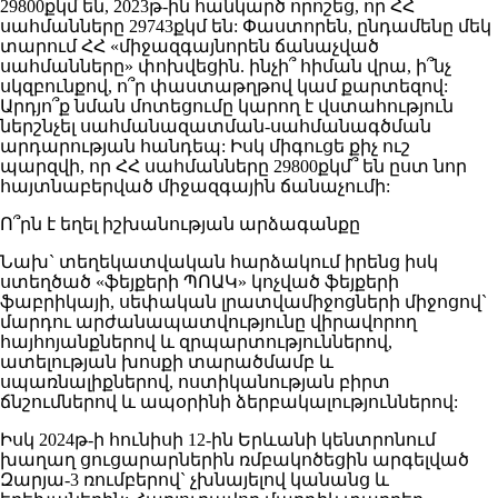
29800քկմ են, 2023թ-ին հանկարծ որոշեց, որ ՀՀ
սահմանները 29743քկմ են: Փաստորեն, ընդամենը մեկ
տարում ՀՀ «միջազգայնորեն ճանաչված
սահմանները» փոխվեցին. ինչի՞ հիման վրա, ի՞նչ
սկզբունքով, ո՞ր փաստաթղթով կամ քարտեզով:
Արդյո՞ք նման մոտեցումը կարող է վստահություն
ներշնչել սահմանազատման-սահմանագծման
արդարության հանդեպ: Իսկ միգուցե քիչ ուշ
պարզվի, որ ՀՀ սահմանները 29800քկմ՞ են ըստ նոր
հայտնաբերված միջազգային ճանաչումի:
Ո՞րն է եղել իշխանության արձագանքը
Նախ` տեղեկատվական հարձակում իրենց իսկ
ստեղծած «ֆեյքերի ՊՈԱԿ» կոչված ֆեյքերի
ֆաբրիկայի, սեփական լրատվամիջոցների միջոցով`
մարդու արժանապատվությունը վիրավորող
հայհոյանքներով և զրպարտություններով,
ատելության խոսքի տարածմամբ և
սպառնալիքներով, ոստիկանության բիրտ
ճնշումներով և ապօրինի ձերբակալություններով:
Իսկ 2024թ-ի հունիսի 12-ին Երևանի կենտրոնում
խաղաղ ցուցարարներին ռմբակոծեցին արգելված
Զարյա-3 ռումբերով` չխնայելով կանանց և