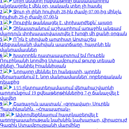
1
Սոչի մեկնող ինքնաթիռը ճանապարհին
անցկացրել է մեկ օր, սակայն տեղ չի հասել
2
Ջուր չի լինի հուլիսի 28-ին ժամը 07.00-ից մինչև
հուլիսի 29-ը ժամը 07.00-ն
3
Ռուբլին թանկացել է․ փոխարժեքն՝ այսօր
4
Չինաստանում աշխարհում առաջին անգամ
մարդուն փոխպատվաստվել է խոզի մի քանի օրգան
5
Ո՞րն է սիրված արտիստ Արտաշես
Ալեքսանյանի մահվան պատճառը. հայտնի են
մանրամասներ
6
Խստորեն դատապարտում եմ Ռուբեն
Ռուբինյանի կողմից Ստամբուլում թուրք տեսած
լինելը. Դանիել Իոաննիսյան
7
Նորայրը մեկնել էր հանգստի, արդեն
վերադառնում է. նոր մանրամասներ՝ ողբերգական
դեպքից
8
1/15 ընտրատեղամասում վերահաշվարկի
արդյունքում 19 քվեաթերթիկներից 7-ը ճանաչվել է
վավեր
9
Շառաչուն ապտակ՝ «զորավար» Սուրեն
Պապիկյանին․ «Հրապարակ»
10
Ավտոմեքենայում հայտնաբերվել է
առողջապահության նախկին նախարար, վիրաբույժ
Գագիկ Ստամբուլցյանի մարմինը