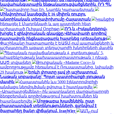
նավահանգստային ենթակառուցվածքներին. ՌԴ ՊՆ
Դատավորը հայ էր․ Նարեկ Կարապետյան
Մինվոդիում կասեցվել է 16 միլիոն ռուբլու
անօրինական տեղափոխումը Հայաստան
Կյանքից
հեռացել է Մադոննայի և այլ աստղերի հետ
աշխատած Ուիլյամ Օրբիթը
ՌԴ-ն «Իսկանդերով»
խոցել է զինվորական գնացքը.Վեհափառի գործով
դատավորն ինքնաբացարկ հայտնեց (տեսանյութ)
Փաշինյանը հայտարարել է ԵԱՏՄ-ում ապրանքների և
աշխատուժի ազատ տեղաշարժի խնդիրների մասին
Պետական դավաճանության 4, լրտեսության՝ 5,
ահաբեկչության նախապատրաստության 1 դեպք.
ԱԱԾ տվյալներ
Թուրքական «Madame Coco»-ն
ամբողջությամբ հեռանում է Ռուսաստանից․ կփակվի
29 խանութ
Երևի փոստը լավ չի աշխատում․
Նաթան սրբազանը՝ Պոլսո պատրիարքի լռության
մասին
Հայաստանին ևս 5000 էլեկտրոմոբիլի
անմաքս ներմուծման քվոտա է հատկացվել
«Արարատցեմենտ»-ին պատկանող մարզադպրոցի
ձեռքբերման գործընթացում խախտումներ են
հայտնաբերվել
Մոջթաբա Խամենեին, ըստ
չհաստատված տեղեկությունների, գտնվում է
ծայրահեղ ծանր վիճակում․ IranWire
ԱՄՆ-ում