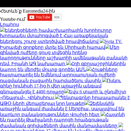
Հետևե՛ք Euromedia24-ին
Youtube-ում`
Լրահոս
Եկեղեցիների համաշխարհային խորհուրդը
խորապես մտահոգված է Հայ առաքելական
եկեղեցու շուրջ ստեղծված իրավիճակով
Syria TV.
Իսրայելի զորքերը մտել են Սիրիայի հարավ
Մեր
զինված ուժերը ցույց տվեցին իրենց
կարողությունները աշխարհի ամենաթանկ բանակի
դեմ. Իրանի ԱԳ նախարար
Հղի զբոսաշրջիկներին
կարող են մերժել մուտք գործել ԱՄՆ
Հութիները
հայտարարել են Եմենում պրոսաուդյան ուժերի
ռազմական բազային հարվածելու մասին
Ոսկու
գինը հունիսի 17-ից ի վեր առաջին անգամ
գերազանցել է 4400 դոլարը
Եվս 6 տարի և ընդմիշտ
«Ռեալում»․ Վինիսիուս
Պենտագոնը հրապարակել է
ԱԹՕ-ների վերաբերյալ նոր նյութեր
Զելենսկին
առաջին անգամ ժամանել է Սերբիա․ սպասվում են
կարևոր բանակցություններ Վուչիչի հետ
Հայտնի
են դարձել Թաիլանդի դպրոցի հրաձգության
ժամանակ զոհվածների մասին մանրամասները
Հայ ուշուիստները 37 մեդալ են նվաճել միջազգային