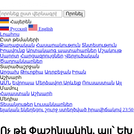
Հայերեն
Русский
English
Լրահոս
Ըստ թեմաների
Քաղաքական
Հասարակություն
Տնտեսություն
Իրավունք
Արտակարգ պատահարներ
Մշակույթ
Սպորտ
Հարցազրույցներ
Վերլուծական
Ծաղրանկարներ
Տարածաշրջան
Արցախ
Թուրքիա
Ադրբեջան
Իրան
Աշխարհ
ԱՄՆ
Եվրոպա
Մերձավոր Արևելք
Ռուսաստան
Այլ
Մամուլ
Հայաստան
Աշխարհ
Մեդիա
Տեսանյութեր
Լուսանկարներ
եկեղեցու շուրջ ստեղծված իրավիճակով
23:50
Մեր զ
Ոչ թե Փաշինյանին, այլ՝ ԵԽ