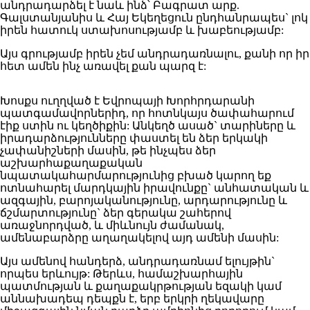
անդրադարձել է նաև ինձ՝ Բագրատ արք.
Գալստանյանիս և Հայ Եկեղեցուն ընդհանրապես` լոկ
իրեն հատուկ ստախոսությամբ և խաբեությամբ:
Այս գրությամբ իրեն չեմ անդրադառնալու, քանի որ իր
հետ ամեն ինչ առավել քան պարզ է:
Խոսքս ուղղված է Եվրոպայի Խորհրդարանի
պատգամավորներիդ, որ հոտնկայս ծափահարում
էիք ստին ու կեղծիքին: Անկեղծ ասած` տարիները և
իրադարձությունները փաստել են ձեր երկակի
չափանիշների մասին, թե ինչպես ձեր
աշխարհաքաղաքական
նպատակահարմարությունից բխած կարող եք
ոտնահարել մարդկային իրավունքը` անհատական և
ազգային, բարոյականությունը, արդարությունը և
ճշմարտությունը` ձեր գերակա շահերով
առաջնորդված, և միևնույն ժամանակ,
ամենաբարձրը աղաղակելով այդ ամենի մասին:
Այս ամենով հանդերձ, անդրադառնամ ելույթին`
որպես երևույթ: Թերևս, համաշխարհային
պատմության և քաղաքակրթության եզակի կամ
աննախադեպ դեպքն է, երբ երկրի ղեկավարը