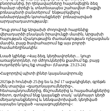
բնօրրանից, իր ղեկավարները հայտնվեցին ձեզ
համար սիրելի և տնտեսապես շահավետ Բաքվի
բռնապետի բանտերում` ենթարկվելով
անմարդկային կտտանքների` բռնաբարված
արդարադատությամբ:
Դուք լռում եք Արցախի ժողովրդի հայրենիք
վերադարձի բնական իրավունքի մասին, Արցախի
հայության մշակութային ժառանգության ոչնչացման
մասին, բայց ծափահարում եք այս բոլորի
համահեղինակին:
Լսած կլինեք «Վայ ձեզ, կեղծավորներ… կույր
առաջնորդներ, որ մժղուկներին քամում եք, բայց
ուղտերին կուլ եք տալիս» (Մատթ. 23:23-24)
Հաջորդիվ պիտի լիներ կալանավորումը
2025թ-ի հունիսի 25-ից ես և իմ 17 աջակիցներ, գրեթե
մեկ տարվա «գաղտնալսումներից»,
հետապնդումներից, ճնշումներից և հալածանքներից
հետո, գտնվում ենք կալանքի տակ` ակնհայտ կեղծ
մեղադրանքներով և նենգափոխված, կեղծված
այսպես կոչված «ապացույցներով»: