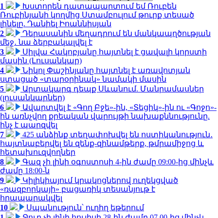
1
Խստորեն դատապարտում եմ Ռուբեն
Ռուբինյանի կողմից Ստամբուլում թուրք տեսած
լինելը. Դանիել Իոաննիսյան
2
Դերասանին մեղադրում են մանկապղծության
մեջ․ նա ձերբակալվել է
3
Սիլվա Հակոբյանը հայտնել է ցավալի կորստի
մասին (Լուսանկար)
4
Նիկոլ Փաշինյանը հայտնել է առավոտյան
ստացած «տարօրինակ» նամակի մասին
5
Արտակարգ դեպք Սևանում. Մանրամասներ
(լուսանկարներ)
6
Ավարտվել է «Գող Բջե»-ին, «Տեցիկ»-ին ու «Գոջո»-
ին առնչվող քրեական վարույթի նախաքննությունը.
ինչ է պարզվել
7
425 անձինք տեղափոխվել են ոստիկանություն․
հայտնաբերվել են զենք-զինամթերք, թմրամիջոց և
հետախուզվողներ
8
Գազ չի լինի օգոստոսի 4-ին ժամը 09:00-ից մինչև
ժամը 18:00-ն
9
Կիլիկիայում կրակոցներով ուղեկցված
«ռազբորկայի» բացառիկ տեսանյութ է
հրապարակվել
10
Սպանություն՝ ուղիղ եթերում
1
Ջուր չի լինի հուլիսի 28-ին ժամը 07.00-ից մինչև