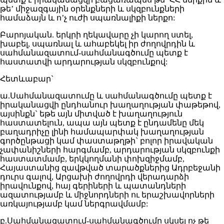
թե’ միջազգային օրենքների և սկզբունքների
համաձայն և ո’չ ուժի սպառնալիքի ներքո:
Բարոյական. երկրի ղեկավարը չի կարող ստել,
խաբել, սպառնալ և ահաբեկել իր ժողովրդին և
սահմանազատում-սահմանագծումը պետք է
հաստատվի արդարության սկզբունքով:
Հետևաբար`
ա.Սահմանազատումը և սահմանագծումը պետք է
իրականացվի ընդհանուր խաղաղության փաթեթով,
այսինքն` եթե այն միտված է խաղաղություն
հաստատելուն, ապա այն պետք է ընդամենը մեկ
բաղադրիչը լինի համապարփակ խաղաղության
գործընթացի կամ փաստաթղթի` բոլոր իրավական
չափանիշների հարգմամբ, արդարության սկզբունքի
հաստատմամբ, երկկողմանի փոխզիջմամբ,
Հայաստանից զավթված տարածքներից Ադրբեջանի
դուրս գալով, Արցախի ժողովրդի վերադարձի
իրավունքով, հայ գերիների և պատանդների
ազատությամբ և միջնորդների ու երաշխավորների
առկայությամբ կամ ներգրավմամբ:
բ.Սահմանազատում-սահմանագծումը սկսել ոչ թե