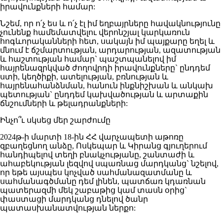
իրավունքների համար:
Նշեմ, որ ո՛չ ես և ո՛չ էլ իմ եղբայրները հավակնությունը
չունենք համեմատվելու վերոնշյալ կարկառուն
հոգևորականների հետ, սակայն իմ պայքարը եղել և
մնում է ճշմարտության, արդարության, ազատության
և հաշտության համար` պաշտպանելով իմ
հայրենազրկված ժողովրդի իրավունքները` ընդդեմ
ստի, կեղծիքի, ատելության, բռնության և
հայրենահանձնման, հանուն ինքնիշխան և անկախ
պետության` ընդդեմ կախվածության և արտաքին
ճնշումների և թելադրանքների:
Ինչո՞ւ սկսեց մեր շարժումը
2024թ-ի մարտի 18-ին ՀՀ վարչապետի աթոռը
զբաղեցնող անձը, Ոսկեպար և Կիրանց գյուղերում
հանդիպելով տեղի բնակչությանը, շանտաժի և
ահաբեկության լեզվով սպառնաց մարդկանց` նշելով,
որ եթե այսպես կոչված սահմանազատմանը և
սահմանագծմանը դեմ լինեն, պատճառ կդառնան
պատերազմի մեկ շաբաթից կամ տասն օրից`
փաստացի մարդկանց դնելով ծանր
պատասխանատվության ներքո: