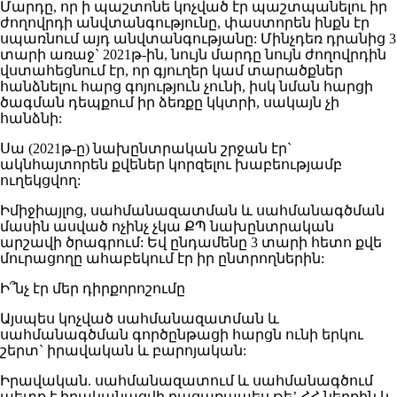
Մարդը, որ ի պաշտոնե կոչված էր պաշտպանելու իր
ժողովրդի անվտանգությունը, փաստորեն ինքն էր
սպառնում այդ անվտանգությանը: Մինչդեռ դրանից 3
տարի առաջ` 2021թ-ին, նույն մարդը նույն ժողովրդին
վստահեցնում էր, որ գյուղեր կամ տարածքներ
հանձնելու հարց գոյություն չունի, իսկ նման հարցի
ծագման դեպքում իր ձեռքը կկտրի, սակայն չի
հանձնի:
Սա (2021թ-ը) նախընտրական շրջան էր`
ակնհայտորեն քվեներ կորզելու խաբեությամբ
ուղեկցվող:
Իմիջիայլոց, սահմանազատման և սահմանագծման
մասին ասված ոչինչ չկա ՔՊ նախընտրական
արշավի ծրագրում: Եվ ընդամենը 3 տարի հետո քվե
մուրացողը ահաբեկում էր իր ընտրողներին:
Ի՞նչ էր մեր դիրքորոշումը
Այսպես կոչված սահմանազատման և
սահմանագծման գործընթացի հարցն ունի երկու
շերտ` իրավական և բարոյական:
Իրավական. սահմանազատում և սահմանագծում
պետք է իրականացվի բացառապես թե’ ՀՀ ներքին և