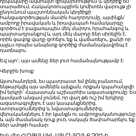
ղեկավարը ակնհայտ զրպարտություն և կեղծիք են
տարածում, Հակակոռուպցիոն կոմիտեն վարույթ չի
ընդունում պաշտոնեական կեղծիքի
հանցագործության մասին հաղորդումը, այսինքն`
ամբողջ իրավական և իրավապահ համակարգը
գործում է բացառապես մեկ մարդու հրահանգով և
պարտադրանքով և այդ մեկ մարդը ձեր սիրելին է,
որին ցավոք վաղը զոհելու եք և վաճառելու, քանի որ
այլևս որպես անպետք գործիք ժամանակավրեպ է
դառնալու:
Եվ այո’, այս ամենը ձեր լուռ համաձայնությամբ է:
Վերջին խոսք
Այսուհանդերձ, ես պատրաստ եմ լինել բանտում,
ենթարկվել այս ամենին այնքան, որքան կպահանջվի
իմ երկրի` Հայաստան աշխարհիս ազատագրումը: Ես
կասկած անգամ չունեմ, որ վաղ թե ուշ իմ երկիրը
ազատագրվելու է այս կապանքներից,
ստորացումներից և նվաստացումներից,
վերականգնելու է իր կյանքն ու ամբողջականությունը
և այն ժամանակ դուք լուռ, սակայն ծափահարելու եք
ձեր ամոթի համար:
Իսկ մեր ՀԱՂԹԱՆԱԿՆ ԱՅԼԸՆՏՐԱՆՔ ՉՈՒՆԻ…