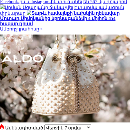
Facebook-ին և Instagram-ին տուգանել են 567 մլն դոլարով
Արման Ազարյանը ճանաչվել է տարվա լավագույն
փրկարար
Տաթև համայնքի նախկին ղեկավար
Մուրադ Սիմոնյանից կբռնագանձվի 4 միլիոն 454
հազար դրամ
Ամբողջ լրահոսը »
Ամենադիտված