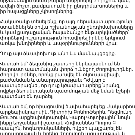
միջազգային նման բարձր ամբիոնից բողոքում կամ,
ավելի ճիշտ, բամբասում է իր ընդդիմախոսներից և
իր հայացքները չկիսողներից:
Հակառակը տեսել ենք, որ այդ դերակատարությունը
ստանձնել են օրվա իշխանության ընդդիմախոսները
և կամ քաղաքական հալածանքի ենթարկվածները`
փորձելով ուշադրություն հրավիրել իրենց երկրում
առկա խնդիրների և ապօրինությունների վրա:
Դուք այս ձևափոխությանը ևս մասնակցեցիք:
Վստահ եմ` ձեզանից շատերը ներկայացնում են
հարուստ պատմական փորձ ունեցող ժողովուրդներ,
ժողովուրդներ, որոնք բախվել են օկուպացիայի,
բաժանման և անարդարության։ Դժվար է
պատկերացնել, որ դուք կծափահարեիք նրանց,
ովքեր ձեր սեփական պատմության մեջ նման էջերի
պատճառ են դարձել։
Վստահ եմ, որ հիացումով ծափահարել եք Մակարիոս
արքեպիսկոպոսին, Դիտրիխ Բոնհոֆերին, Դեզմունդ
Թութու արքեպիսկոպոսին, Կարոլ Վոյտիլային` նույն
ինքը երջանկահիշատակ Հովհաննես Պողոս Բ
պապին, հոգևորականների, ովքեր պայքարել են
արդարության և իրենց ժողովրդի ազատության և