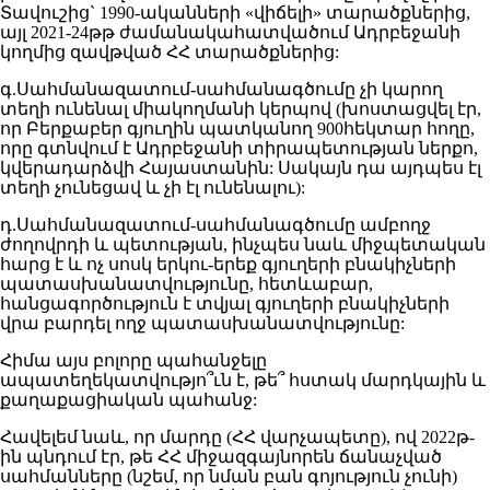
Տավուշից` 1990-ականների «վիճելի» տարածքներից,
այլ 2021-24թթ ժամանակահատվածում Ադրբեջանի
կողմից զավթված ՀՀ տարածքներից:
գ.Սահմանազատում-սահմանագծումը չի կարող
տեղի ունենալ միակողմանի կերպով (խոստացվել էր,
որ Բերքաբեր գյուղին պատկանող 900հեկտար հողը,
որը գտնվում է Ադրբեջանի տիրապետության ներքո,
կվերադարձվի Հայաստանին: Սակայն դա այդպես էլ
տեղի չունեցավ և չի էլ ունենալու):
դ.Սահմանազատում-սահմանագծումը ամբողջ
ժողովրդի և պետության, ինչպես նաև միջպետական
հարց է և ոչ սոսկ երկու-երեք գյուղերի բնակիչների
պատասխանատվությունը, հետևաբար,
հանցագործություն է տվյալ գյուղերի բնակիչների
վրա բարդել ողջ պատասխանատվությունը:
Հիմա այս բոլորը պահանջելը
ապատեղեկատվությո՞ւն է, թե՞ հստակ մարդկային և
քաղաքացիական պահանջ:
Հավելեմ նաև, որ մարդը (ՀՀ վարչապետը), ով 2022թ-
ին պնդում էր, թե ՀՀ միջազգայնորեն ճանաչված
սահմանները (նշեմ, որ նման բան գոյություն չունի)