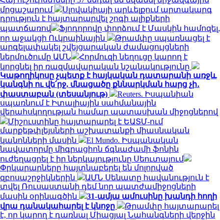
մրցաշարում
Սլովակիայի արևելքում արտակարգ
դրություն է հայտարարվել շոգի ալիքների
պատճառով
Ֆյոդորովը փորձում է Մասկին համոզել,
որ աջակցի Ուկրաինային
Թրամփը սպառնացել է
արգելափակել շվեյցարական ժամացույցների
ներմուծումը ԱՄՆ
Հորմուզի նեղուցը կարող է
կորցնել իր ռազմավարական նշանակությունը
Կաթողիկոսը չպետք է հայկական դատարանի առջև
կանգնի ու վե՛րջ, մնացածը քննարկման հարց չի․
փաստաբան (տեսանյութ)
Reuters. Իսպանիան
սպառնում է Իտալիային սահմանային
վերահսկողության համար պատասխան միջոցներով
Միշուստինը հայտարարել է ԵԱՏՄ-ում
մարքեթփլեյսների աշխատանքի միասնական
կանոնների մասին
El Mundo. Իսպանական
նավատորմը միգրացիոն ճգնաժամի ֆոնին
ուժեղացրել է իր ներկայությունը Սեուտայում
Փրկարարները հայտնաբերել են մոլորված
զբոսաշրջիկներին
ԱՄՆ Սենատը հավանություն է
տվել Ռուսաստանի դեմ նոր պատժամիջոցների
մասին օրինագծին
31-ամյա ամուսինը խանդի հողի
վրա դանակահարել է կնոջը
Թրամփը հայտարարել
է, որ կարող է դառնալ Միացյալ Նահանգների վերջին