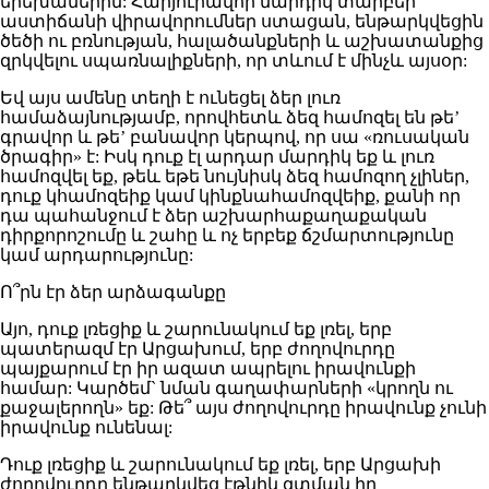
երեխաներին: Հարյուրավոր մարդիկ տարբեր
աստիճանի վիրավորումներ ստացան, ենթարկվեցին
ծեծի ու բռնության, հալածանքների և աշխատանքից
զրկվելու սպառնալիքների, որ տևում է մինչև այսօր:
Եվ այս ամենը տեղի է ունեցել ձեր լուռ
համաձայնությամբ, որովհետև ձեզ համոզել են թե’
գրավոր և թե’ բանավոր կերպով, որ սա «ռուսական
ծրագիր» է: Իսկ դուք էլ արդար մարդիկ եք և լուռ
համոզվել եք, թեև եթե նույնիսկ ձեզ համոզող չլիներ,
դուք կհամոզեիք կամ կինքնահամոզվեիք, քանի որ
դա պահանջում է ձեր աշխարհաքաղաքական
դիրքորոշումը և շահը և ոչ երբեք ճշմարտությունը
կամ արդարությունը:
Ո՞րն էր ձեր արձագանքը
Այո, դուք լռեցիք և շարունակում եք լռել, երբ
պատերազմ էր Արցախում, երբ ժողովուրդը
պայքարում էր իր ազատ ապրելու իրավունքի
համար: Կարծեմ` նման գաղափարների «կրողն ու
քաջալերողն» եք: Թե՞ այս ժողովուրդը իրավունք չունի
իրավունք ունենալ:
Դուք լռեցիք և շարունակում եք լռել, երբ Արցախի
ժողովուրդը ենթարկվեց էթնիկ զտման իր