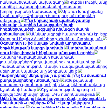
հանրապետական ​​նախագահը
Ռուբեն Ռուբինյանը
դարձել է աշխարհի ամենաերիտասարդ
խորհրդարանի նախագահը
Արթուր Խուդինյանը
նշանակվել է Փրկարար ծառայության տնօրենի
տեղակալ
Ո՞ւր կորավ հայի պահանջատեր
տեսակը․ Կարինե Նալչաջյանը՝ հայի
հոգեկերտվածքի, ազգային դիմագծի մասին
(տեսանյութ)
Աննկարագրելի հպարտություն էր, երբ
Բաքվում հնչեց ՀՀ օրհներգը․ Ժաննա Անդրեասյան
Օգոստոսի 10-ից Սայաթ-Նովայի պողոտայում
երթևեկության կարգը կփոխվի
Ստեփանավանում
ռուս կինը փորձել է ինքնասպանություն գործել
Հասմիկ Կարապետյանի համարձակ
լուսանկարները՝ լողավազանից (լուսանկարներ)
Դանակահարություն՝ Մասիսի գազալցակայաններից
մեկի մոտ. կասկածյալը ձերբակալվել է
Կաթողիկոսը՝ մեղադրյալի աթոռին․ ի՞նչ են մտածում
քաղաքացիները (տեսանյութ)
2026 թվականի
օգոստոսը վտանգավոր կլինի երեք կենդանակերպի
նշանների համար
Շրջանառությունից դուրս է
բերվել 1293 միավոր զենք․ ՆԳՆ ոստիկանություն
Ալեն Սիմոնյանից հետո հաջորդը Հայկ Կոնջորյանն է․
նրա մասին «սլիվները» ՔՊ-ն է կազմակերպում
(տեսանյութ)
Հարվածներ են հասցվել Ուկրաինայի