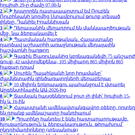
հուլիսի 29-ը ժամը 07.00-ն
2
Խստորեն դատապարտում եմ Ռուբեն
Ռուբինյանի կողմից Ստամբուլում թուրք տեսած
լինելը. Դանիել Իոաննիսյան
3
Դերասանին մեղադրում են մանկապղծության
մեջ․ նա ձերբակալվել է
4
Պատմական հաղթանակ․ Հայաստանը
դարձավ աշխարհի առաջնության մեդալային
հաշվարկի հաղթող
5
Գագիկ Ծառուկյանից կբռնագանձվի 75 անշարժ
գույք, 42 ավտոմեքենա, 105 միլիարդ 865 միլիոն 865
հազար դրամ
6
Սուրեն Պապիկյանի նոր հրամանը՝
ժամկետային զինծառայողների վերաբերյալ
7
10 միլիոն երկրպագու պահանջում է վտարել
Արգենտինային ԱԱ-2026-ից
8
Տասնյակ հասցեներում ջուր չի լինի՝ հուլիսի 15-
ին և 16-ին
9
Հայաստանի ամենավտանգավոր օձերը. որտեղ
են դրանք ամենաշատը հանդիպում
10
Պուտինը հանդես է եկել հայտարարությամբ.
Խուզարկություն և ձերբակալություն․ թիրախում՝
ընդդիմադիրները (տեսանյութ)