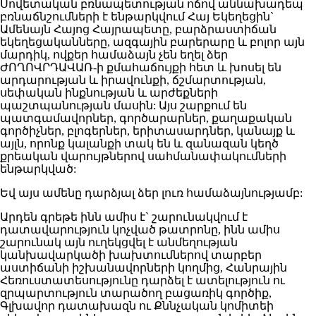
Սովետական բռնապետության ոճով աննախադեպ
բռնաճնշումների է ենթարկվում Հայ Եկեղեցին`
Ամենայն Հայոց Հայրապետը, բարձրաստիճան
եկեղեցականները, ազգային բարերարը և բոլոր այն
մարդիկ, ովքեր համաձայն չեն եղել ձեր
ԺՈՂՈՎՐԴԱՎԱՌ-ի քմահաճույքի հետ և խոսել են
արդարության և իրավունքի, ճշմարտության,
սեփական ինքնության և արժեքների
պաշտպանության մասին: Այս շարքում են
պատգամավորներ, գործարարներ, քաղաքական
գործիչներ, բլոգերներ, երիտասարդներ, կանայք և
այլն, որոնք կալանքի տակ են և զանազան կեղծ
քրեական վարույթներով սահմանափակումների
ենթարկված:
Եվ այս ամենը դարձյալ ձեր լուռ համաձայնությամբ:
Արդեն գրեթե ինն ամիս է` շարունակվում է
դատավարություն կոչված թատրոնը, ինն ամիս
շարունակ այն ուղեկցվել է անմեղության
կանխավարկածի խախտումներով տարբեր
աստիճանի իշխանավորների կողմից, Հանրային
Հեռուստատեսությունը դարձել է ատելություն ու
զրպարտություն տարածող բացառիկ գործիք,
Գլխավոր դատախազն ու Քննչական կոմիտեի