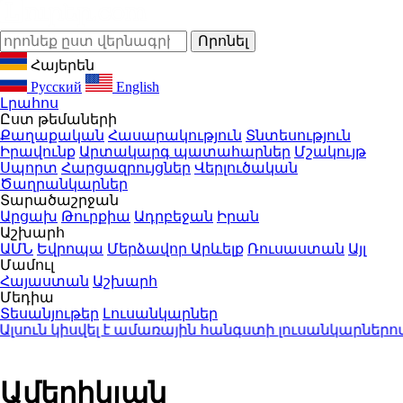
Հայերեն
Русский
English
Լրահոս
Ըստ թեմաների
Քաղաքական
Հասարակություն
Տնտեսություն
Իրավունք
Արտակարգ պատահարներ
Մշակույթ
Սպորտ
Հարցազրույցներ
Վերլուծական
Ծաղրանկարներ
Տարածաշրջան
Արցախ
Թուրքիա
Ադրբեջան
Իրան
Աշխարհ
ԱՄՆ
Եվրոպա
Մերձավոր Արևելք
Ռուսաստան
Այլ
Մամուլ
Հայաստան
Աշխարհ
Մեդիա
Տեսանյութեր
Լուսանկարներ
ուն կիսվել է ամառային հանգստի լուսանկարներով (
Ամերիկյան