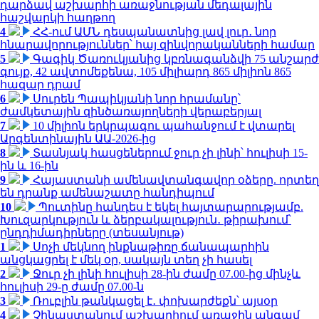
դարձավ աշխարհի առաջնության մեդալային
հաշվարկի հաղթող
4
ՀՀ-ում ԱՄՆ դեսպանատնից լավ լուր․ նոր
հնարավորություններ՝ հայ զինվորականների համար
5
Գագիկ Ծառուկյանից կբռնագանձվի 75 անշարժ
գույք, 42 ավտոմեքենա, 105 միլիարդ 865 միլիոն 865
հազար դրամ
6
Սուրեն Պապիկյանի նոր հրամանը՝
ժամկետային զինծառայողների վերաբերյալ
7
10 միլիոն երկրպագու պահանջում է վտարել
Արգենտինային ԱԱ-2026-ից
8
Տասնյակ հասցեներում ջուր չի լինի՝ հուլիսի 15-
ին և 16-ին
9
Հայաստանի ամենավտանգավոր օձերը. որտեղ
են դրանք ամենաշատը հանդիպում
10
Պուտինը հանդես է եկել հայտարարությամբ.
Խուզարկություն և ձերբակալություն․ թիրախում՝
ընդդիմադիրները (տեսանյութ)
1
Սոչի մեկնող ինքնաթիռը ճանապարհին
անցկացրել է մեկ օր, սակայն տեղ չի հասել
2
Ջուր չի լինի հուլիսի 28-ին ժամը 07.00-ից մինչև
հուլիսի 29-ը ժամը 07.00-ն
3
Ռուբլին թանկացել է․ փոխարժեքն՝ այսօր
4
Չինաստանում աշխարհում առաջին անգամ