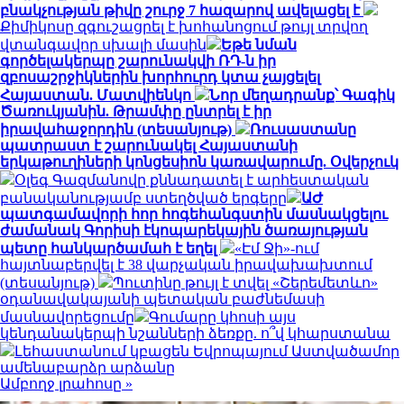
բնակչության թիվը շուրջ 7 հազարով ավելացել է
Քիմիկոսը զգուշացրել է խոհանոցում թույլ տրվող
վտանգավոր սխալի մասին
Եթե նման
գործելակերպը շարունակվի ՌԴ-ն իր
զբոսաշրջիկներին խորհուրդ կտա չայցելել
Հայաստան. Մատվիենկո
Նոր մեղադրանք՝ Գագիկ
Ծառուկյանին. Թրամփը ընտրել է իր
իրավահաջորդին (տեսանյութ)
Ռուսաստանը
պատրաստ է շարունակել Հայաստանի
երկաթուղիների կոնցեսիոն կառավարումը. Օվերչուկ
Օլեգ Գազմանովը քննադատել է արհեստական
բանականությամբ ստեղծված երգերը
ԱԺ
պատգամավորի հոր հոգեհանգստին մասնակցելու
ժամանակ Գորիսի էկոպարեկային ծառայության
պետը հանկարծամահ է եղել
«Էմ Ջի»-ում
հայտնաբերվել է 38 վարչական իրավախախտում
(տեսանյութ)
Պուտինը թույլ է տվել «Շերեմետևո»
օդանավակայանի պետական բաժնեմասի
մասնավորեցումը
Գումարը կհոսի այս
կենդանակերպի նշանների ձեռքը. ո՞վ կհարստանա
Լեհաստանում կբացեն Եվրոպայում Աստվածամոր
ամենաբարձր արձանը
Ամբողջ լրահոսը »