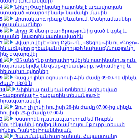
մասին (Լուսանկար)
4
Նիկոլ Փաշինյանը հայտնել է առավոտյան
ստացած «տարօրինակ» նամակի մասին
5
Արտակարգ դեպք Սևանում. Մանրամասներ
(լուսանկարներ)
6
Արջը 30 մետր բարձրությունից ցած է գցել և
սպանել կաթոլիկ սարկավագին
7
Ավարտվել է «Գող Բջե»-ին, «Տեցիկ»-ին ու «Գոջո»-
ին առնչվող քրեական վարույթի նախաքննությունը.
ինչ է պարզվել
8
425 անձինք տեղափոխվել են ոստիկանություն․
հայտնաբերվել են զենք-զինամթերք, թմրամիջոց և
հետախուզվողներ
9
Գազ չի լինի օգոստոսի 4-ին ժամը 09:00-ից մինչև
ժամը 18:00-ն
10
Կիլիկիայում կրակոցներով ուղեկցված
«ռազբորկայի» բացառիկ տեսանյութ է
հրապարակվել
1
Ջուր չի լինի հուլիսի 28-ին ժամը 07.00-ից մինչև
հուլիսի 29-ը ժամը 07.00-ն
2
Խստորեն դատապարտում եմ Ռուբեն
Ռուբինյանի կողմից Ստամբուլում թուրք տեսած
լինելը. Դանիել Իոաննիսյան
3
Պատմական հաղթանակ․ Հայաստանը