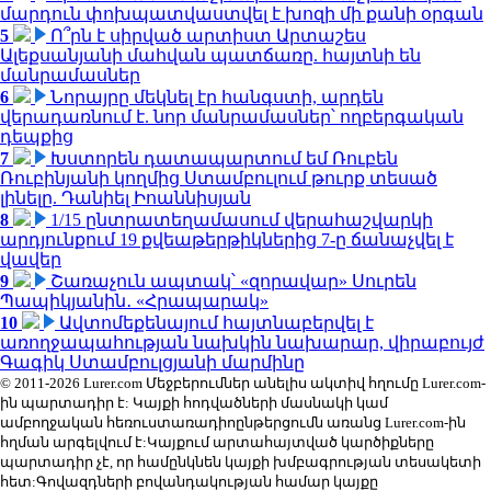
մարդուն փոխպատվաստվել է խոզի մի քանի օրգան
5
Ո՞րն է սիրված արտիստ Արտաշես
Ալեքսանյանի մահվան պատճառը. հայտնի են
մանրամասներ
6
Նորայրը մեկնել էր հանգստի, արդեն
վերադառնում է. նոր մանրամասներ՝ ողբերգական
դեպքից
7
Խստորեն դատապարտում եմ Ռուբեն
Ռուբինյանի կողմից Ստամբուլում թուրք տեսած
լինելը. Դանիել Իոաննիսյան
8
1/15 ընտրատեղամասում վերահաշվարկի
արդյունքում 19 քվեաթերթիկներից 7-ը ճանաչվել է
վավեր
9
Շառաչուն ապտակ՝ «զորավար» Սուրեն
Պապիկյանին․ «Հրապարակ»
10
Ավտոմեքենայում հայտնաբերվել է
առողջապահության նախկին նախարար, վիրաբույժ
Գագիկ Ստամբուլցյանի մարմինը
© 2011-2026 Lurer.com Մեջբերումներ անելիս ակտիվ հղումը Lurer.com-
ին պարտադիր է: Կայքի հոդվածների մասնակի կամ
ամբողջական հեռուստառադիոընթերցումն առանց Lurer.com-ին
հղման արգելվում է:Կայքում արտահայտված կարծիքները
պարտադիր չէ, որ համընկնեն կայքի խմբագրության տեսակետի
հետ:Գովազդների բովանդակության համար կայքը