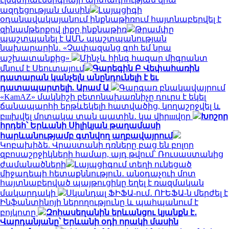
ազդեցության մասին
Լայպցիգի
օդանավակայանում ինքնաթիռում հայտնաբերվել է
զինամթերքով լիքը ինքնաթիռ
Թրամփը
պաշտպանել է ԱՄՆ պաշտպանության
նախարարին․ «Չափազանց գոհ եմ նրա
աշխատանքից»
Մինչև հինգ հազար միգրանտ
մնում է Սեուտայում
Գարեգին Բ Վեփահառին
դատարան կանչելն անընդունելի է եւ
դատապարտելի. Արամ Ա
Գարգառ բնակավայրում
«KamAZ» մակնիշի բետոնախառնիչը դուրս է եկել
ճանապարհի երթևեկելի հատվածից, կողաշրջվել և
բшխվել մոտակա տան պատին․ կա վիրшվոր
Խոշոր
հրդեհ՝ Երևանի Սիլիկյան թաղամասի
հարևանությամբ գտնվող աղբավայրում
Կոբախիձե. Վրաստանի դռները բաց են բոլոր
զբոսաշրջիկների համար, այդ թվում՝ Ռուսաստանից
ժամանածների
Լայպցիգում տեղի ունեցած
միջադեպի հետաքննություն․ անօդաչուի մոտ
հայտնաբերված պայթուցիկը եղել է ռազմական
մակարդակի
Սկանդալ ՖԻՖԱ-ում․ ՈՒԵՖԱ-ն մերժել է
Ինֆանտինոյի ներողությունը և պահպանում է
բոյկոտը
Զոհասեղանին երևանցու կյանքն է․
Վարդանյանը՝ Երևանի օդի որակի մասին