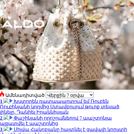
Ամենադիտված
1
Խստորեն դատապարտում եմ Ռուբեն
Ռուբինյանի կողմից Ստամբուլում թուրք տեսած
լինելը. Դանիել Իոաննիսյան
2
Փաշինյանի որոշումներով 7 պաշտոնյա
ազատվել է պաշտոնից
3
Սիլվա Հակոբյանը հայտնել է ցավալի կորստի