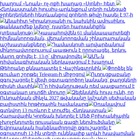
խաղում «Նոան» ոչ-ոքի խաղաց «Սյոնի» հետ
Հնդկաստանի հյուսիս-արևելքում տեղի ունեցած
ջրհեղեղների հետևանքով զոհերի թիվը հասել է 97-ի
Անահիտ Կիրակոսյանի ու նախկին ամուսինու
թանկարժեք նվերը՝ դստեր հարսանիքին
(տեսանյութ)
Կապահովվեն 61 մանկապարտեզի
հիմնանորոգման, վերանորոգման շինարարական
աշխատանքները
Դամասկոսի արվարձանում
միկրոավտոբուսում պայթյուն է որոտացել․ երկու
մարդ զոհվել է, 13-ը՝ վիրավորվել
ԱՄՆ-ն
դիվանագիտական ներկայացում է խաղում.
Թեհրանը քննադատել է Վաշինգտոնին
Փորձել են
գումար շորթել Telegram-ի միջոցով
Ուռուցքաբանը
զգուշացրել է վեյփ օգտագործող կանանց՝ քաղցկեղի
ռիսկի մասին
Ո՞ր հիվանդության դեմ պայքարում է
օգտակար սուրճի մրուրը
Զելենսկին հույս ունի, որ
Ուկրաինան մինչև 2027 թվականը կմշակի սեփական
բալիստիկ հրթիռային համակարգ
Օդանավում
գտնվող 13 ուղևոր է տուժել. Հնդկաստան
Հարավային Կորեան խնդրել է Մեծ Բրիտանիային
չխոչընդոտել ռուսական գազի ներմուծմանը
Եվրոպական հանձնաժողովը զգուշացրել է
օգոստոսի 12-ին տեղի ունենալիք արևի խավարման
էլեկտրաէներգիայի արտադրության վրա