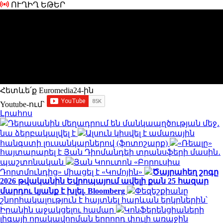
ՈՒՂԻՂ ԵԹԵՐ
Հետևե՛ք Euromedia24-ին
Youtube-ում`
Լրահոս
Դերասանին մեղադրում են մանկապղծության մեջ․
նա ձերբակալվել է
Ալսուն կիսվել է ամառային
հանգստի լուսանկարներով (ֆոտոշարք)
«Ռեալը»
հայտարարել է Յան Դիոմանդեի տրանսֆերի մասին․
պաշտոնական
Յան Կոուտոն «Բորուսիա
Դորտմունդից» միացել է «Կոմոյին»
Ծայրահեղ շոգը
2026 թվականին Եվրոպայում ավելի քան 25 հազար
մարդու կյանք է խլել. Bloomberg
Փեզեշքիանը
շնորհակալություն է հայտնել հարևան երկրներին՝
Իրանին աջակցելու համար
Կոնֆերենցիաների
լիգայի որակավորման երրորդ փուլի առաջին