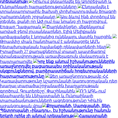
(տեսանյութ)
Կիևում քննարկվել են Ադրբեջանի և
Ուկրաինայի հարաբերությունները
Ընդլայնվել է
տրանսպորտային ծախսի փոխհատուցման ծրագրի
շահառուների շրջանակը
Այս ձևով ինձ փորձում են
լռեցնել, քանի որ ԱԺ-ում դա նրանց չի հաջողվում․
Էդգար Ղազարյան
Ծաղկեփնջեր, մեքենայում
արված ջերմ լուսանկարներ. Էլիզ Մելիքյանն
արձագանքել է կողակից ունենալու մասին հարցին
Թրամփը փակ հանդիպում է անցկացրել ԱՄՆ
հետախուզական համայնքի ղեկավարների հետ
Իտալիայի 27 քաղաքներում տապի պատճառով
վտանգավորության առավելագույն մակարդակ է
հայտարարվել
Կոչ ենք անում իշխանություններին
առաջնորդվել բացառապես օրինականության
սկզբունքներով. բարձրաստիճան հոգեւորականների
հայտարարությունը
Ձեր առաջնորդությամբ ՀՀ
Կառավարությունը կշարունակի կառուցողական դեր
խաղալ տարածաշրջանային խաղաղության
գործում. Գուտերեշը՝ Փաշինյանին
ՌԴ ԱԳՆ-ում
գնահատել են Լեհաստանի և Ուկրաինայի
տարաձայնությունների ազդեցությունը Կիևին
աջակցության վրա
Քոչարյանի, Սարգսյանի, Տեր-
Պետրոսյանի «ինադու». էս իշխանությունը հանուն
երկրի ոչինչ չի անում (տեսանյութ)
Հայաստանի