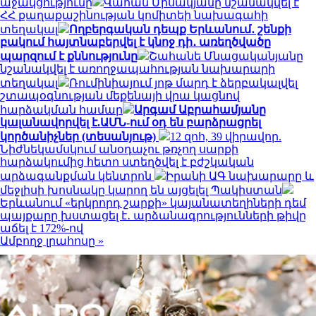
աջակցությունը
Վահան Միսակյանը նշանակվել է
ՀՀ քաղաքաշինության կոմիտեի նախագահի
տեղակալ
Ողբերգական դեպք Երևանում․ շենքի
բակում հայտնաբերվել է կնոջ դի․ առեղծվածը
պարզում է քննությունը
Շահանե Մնացականյանը
նշանակվել է առողջապահության նախարարի
տեղակալ
Ռումինիայում յոթ մարդ է ձերբակալվել
շտապօգնության մեքենայի վրա կացնով
հարձակման համար
Արգամ Աբրահամյանը
կալանավորվել է.ԱՄՆ-ում օդ են բարձրացրել
կործանիչներ (տեսանյութ)
12 զոհ, 39 վիրավոր.
Նիժնեկամսկում անօդաչու թռչող սարքի
հարձակումից հետո ստեղծվել է բժշկական
արձագանքման կենտրոն
Իրանի ԱԳ նախարարը և
մեջլիսի խոսնակը կարող են այցելել Պակիստան
Երևանում «երկրորդ շարքի» կայանատեղիների դեմ
պայքարը խստացել է․ արձանագրությունների թիվը
աճել է 172%-ով
Ամբողջ լրահոսը »