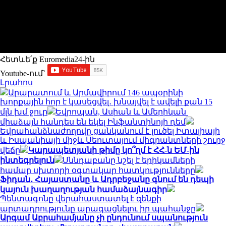
Հետևե՛ք Euromedia24-ին
Youtube-ում`
Լրահոս
Արարատում և Արմավիրում 146 ապօրինի
խորքային հոր է կասեցվել․ խնայվել է ավելի քան 15
մլն խմ ջուր
Եվրոպան, Ասիան և Ամերիկան ​​
միաձայն հանդես են եկել Ինֆանտինոյի դեմ
Եվրահանձնաժողովը ցանկանում է լուծել Իտալիայի
և Իսպանիայի միջև Սեուտայում միգրանտների շուրջ
վեճը
Կարապետյանի թիմը կո՞ղմ է ՀՀ-ն ԵՄ-ին
ինտեգրելուն
Սննդաբանը նշել է երիկամների
համար սխտորի օգտակար հատկությունները
Ֆիդան․ Հայաստանը և Ադրբեջանը գնում են դեպի
կայուն խաղաղության համաձայնագիր
Պենտագոնը վերահաստատել է զենքի
արտադրությունը արագացնելու իր պահանջը
Արգամ Աբրահամյանը չի ընդունում սպանություն