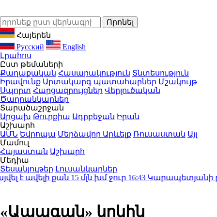
Հայերեն
Русский
English
Լրահոս
Ըստ թեմաների
Քաղաքական
Հասարակություն
Տնտեսություն
Իրավունք
Արտակարգ պատահարներ
Մշակույթ
Սպորտ
Հարցազրույցներ
Վերլուծական
Ծաղրանկարներ
Տարածաշրջան
Արցախ
Թուրքիա
Ադրբեջան
Իրան
Աշխարհ
ԱՄՆ
Եվրոպա
Մերձավոր Արևելք
Ռուսաստան
Այլ
Մամուլ
Հայաստան
Աշխարհ
Մեդիա
Տեսանյութեր
Լուսանկարներ
 ավելի քան 15 մլն խմ ջուր
16:43
Կարապետյանի թիմը կ
«Ապագան» կրկին