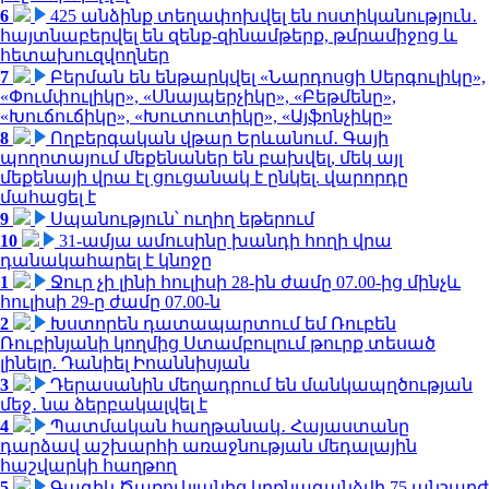
6
425 անձինք տեղափոխվել են ոստիկանություն․
հայտնաբերվել են զենք-զինամթերք, թմրամիջոց և
հետախուզվողներ
7
Բերման են ենթարկվել «Նարդոսցի Սերգուլիկը»,
«Փումփուլիկը», «Սնայպերչիկը», «Բեթմենը»,
«Խուճուճիկը», «Խուտուտիկը», «Այֆոնչիկը»
8
Ողբերգական վթար Երևանում․ Գայի
պողոտայում մեքենաներ են բախվել, մեկ այլ
մեքենայի վրա էլ ցուցանակ է ընկել. վարորդը
մահացել է
9
Սպանություն՝ ուղիղ եթերում
10
31-ամյա ամուսինը խանդի հողի վրա
դանակահարել է կնոջը
1
Ջուր չի լինի հուլիսի 28-ին ժամը 07.00-ից մինչև
հուլիսի 29-ը ժամը 07.00-ն
2
Խստորեն դատապարտում եմ Ռուբեն
Ռուբինյանի կողմից Ստամբուլում թուրք տեսած
լինելը. Դանիել Իոաննիսյան
3
Դերասանին մեղադրում են մանկապղծության
մեջ․ նա ձերբակալվել է
4
Պատմական հաղթանակ․ Հայաստանը
դարձավ աշխարհի առաջնության մեդալային
հաշվարկի հաղթող
5
Գագիկ Ծառուկյանից կբռնագանձվի 75 անշարժ