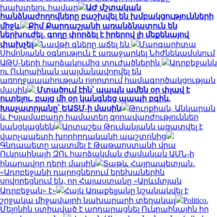
խախտելու համար
ԱԺ մշտական
հանձնաժողովները բաշխվել են խմբակցությունների
միջև
Քիմ Քարդաշյանի առանձնատուն են
ներխուժել․ գողը փորձել է իրերով լի մեքենայով
փախչել
Նավթի գները աճել են
Մարգարիտա
Սիմոնյանն օգնություն է առաջարկել Նիժնեկամսկում
ԱԹՍ-ների հարձակումից տուժածներին
Ադրբեջանն
ու Ուկրաինան պայմանավորվել են
առողջապահության ոլորտում համագործակցության
մասին
Մտածում էին՝ պապն ամեն օր փլավ է
ուտելու, բայց մի օր կանգնեց պապի բգին.
Խաչատրյանը՝ ԵԱՏՄ-ի մասին
Թուրքիան, Անկարան
և Իսլամաբադը համատեղ զորավարժություններ
կանցկացնեն
Արտաշես Թումանյանն ազատվել է
վարչապետի խորհրդականի պաշտոնից
Գնդապետը պատմել է Թաթարստանի վրա
Ուկրաինայի ԶՈւ հարձակման ժամանակ ԱՄՆ-ի
հնարավոր դերի մասին
Տաթև Հայրապետյան․
«Ադրբեջանի դպրոցներում երեխաներին
սովորեցնում են, որ Հայաստանը «Արևմտյան
Ադրբեջան» է»
Հայկ Առաքելյանը նշանակվել է
շրջակա միջավայրի նախարարի տեղակալ
Politico.
Մելոնին ստիպված է արդարացնել Ուկրաինային իր