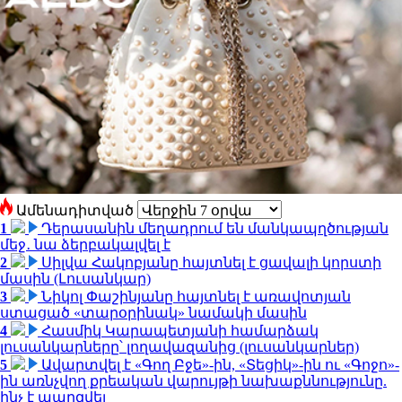
Ամենադիտված
1
Դերասանին մեղադրում են մանկապղծության
մեջ․ նա ձերբակալվել է
2
Սիլվա Հակոբյանը հայտնել է ցավալի կորստի
մասին (Լուսանկար)
3
Նիկոլ Փաշինյանը հայտնել է առավոտյան
ստացած «տարօրինակ» նամակի մասին
4
Հասմիկ Կարապետյանի համարձակ
լուսանկարները՝ լողավազանից (լուսանկարներ)
5
Ավարտվել է «Գող Բջե»-ին, «Տեցիկ»-ին ու «Գոջո»-
ին առնչվող քրեական վարույթի նախաքննությունը.
ինչ է պարզվել