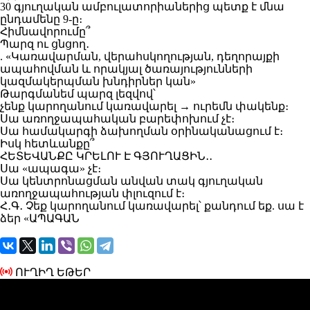
30 գյուղական ամբուլատորիաներից պետք է մնա
ընդամենը 9-ը։
Հիմնավորումը՞
Պարզ ու ցնցող․
. «Կառավարման, վերահսկողության, դեղորայքի
ապահովման և որակյալ ծառայությունների
կազմակերպման խնդիրներ կան»
Թարգմանեմ պարզ լեզվով՝
չենք կարողանում կառավարել → ուրեմն փակենք։
Սա առողջապահական բարեփոխում չէ։
Սա համակարգի ձախողման օրինականացում է։
Իսկ հետևանքը՞
ՀԵՏԵՎԱՆՔԸ ԿՐԵԼՈՒ Է ԳՅՈՒՂԱՑԻՆ․․
Սա «ապագա» չէ։
Սա կենտրոնացման անվան տակ գյուղական
առողջապահության փլուզում է։
Հ․Գ․ Չեք կարողանում կառավարել՝ քանդում եք. սա է
ձեր «ԱՊԱԳԱՆ
ՈՒՂԻՂ ԵԹԵՐ