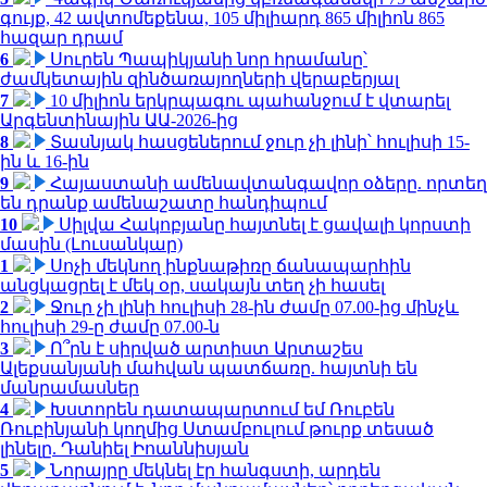
գույք, 42 ավտոմեքենա, 105 միլիարդ 865 միլիոն 865
հազար դրամ
6
Սուրեն Պապիկյանի նոր հրամանը՝
ժամկետային զինծառայողների վերաբերյալ
7
10 միլիոն երկրպագու պահանջում է վտարել
Արգենտինային ԱԱ-2026-ից
8
Տասնյակ հասցեներում ջուր չի լինի՝ հուլիսի 15-
ին և 16-ին
9
Հայաստանի ամենավտանգավոր օձերը. որտեղ
են դրանք ամենաշատը հանդիպում
10
Սիլվա Հակոբյանը հայտնել է ցավալի կորստի
մասին (Լուսանկար)
1
Սոչի մեկնող ինքնաթիռը ճանապարհին
անցկացրել է մեկ օր, սակայն տեղ չի հասել
2
Ջուր չի լինի հուլիսի 28-ին ժամը 07.00-ից մինչև
հուլիսի 29-ը ժամը 07.00-ն
3
Ո՞րն է սիրված արտիստ Արտաշես
Ալեքսանյանի մահվան պատճառը. հայտնի են
մանրամասներ
4
Խստորեն դատապարտում եմ Ռուբեն
Ռուբինյանի կողմից Ստամբուլում թուրք տեսած
լինելը. Դանիել Իոաննիսյան
5
Նորայրը մեկնել էր հանգստի, արդեն