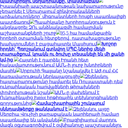
պատվիրելու մեղադրանքը․ փաստաբան
Իսպանիայի պաշտպանության նախարարությունը
չեղարկել է Սեուտայում զինվորականների
արձակուրդները՝ միգրանտների հոսքի սպառնալիքի
պատճառով
Պապիկյանը խորհրդակցություն է
անցկացրել ԶՈւ անձնակազմի համալրման
աշխատանքների շուրջ
95,5 հա համայնքային
հողերի օտարման հետքերով․ դատախազությունը
խախտումներ է բացահայտել Մասիսում
Խոշոր
հրդեհ՝ Պռոշյանում գտնվող ՍՊԸ-ներից մեկի
տարածքում. կրակն ու ծուխը տեսանելի են մի քանի
կմ-ից
Հայտնի է դարձել Իրանի հետ
հակամարտությունում ԱՄՆ-ի լուրջ խնդիրների
մասին
Սրբուհի Գալյանը նշանակվել է ԱԺ-ում ՀՀ
կառավարության ներկայացուցիչ
Զելենսկու
հայտարարությունը համարել են Ռուսաստանի դեմ
ուկրաինական հարվածների թիրախների
փոփոխության նշան
ԱՄՆ-ը վախենում է
Ուկրաինայից Patriot հրթիռային տեխնոլոգիաների
գողությունից
Համաշխարհային շուկայում
սննդամթերքը թանկանում է
Զելենսկու այցը
Սերբիա Վուչիչի քաղաքական կարիերայի համար
սպառնալիք են անվանել
Բրազիլիայում մարդու
մազն օգտագործվում է օվկիանոսը պաշտպանելու