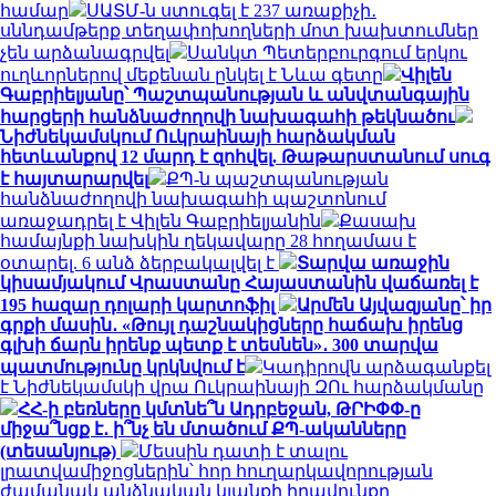
համար
ՍԱՏՄ-ն ստուգել է 237 առաքիչի․
սննդամթերք տեղափոխողների մոտ խախտումներ
չեն արձանագրվել
Սանկտ Պետերբուրգում երկու
ուղևորներով մեքենան ընկել է Նևա գետը
Վիլեն
Գաբրիելյանը՝ Պաշտպանության և անվտանգային
հարցերի հանձնաժողովի նախագահի թեկնածու
Նիժնեկամսկում Ուկրաինայի հարձակման
հետևանքով 12 մարդ է զոհվել. Թաթարստանում սուգ
է հայտարարվել
ՔՊ-ն պաշտպանության
հանձնաժողովի նախագահի պաշտոնում
առաջադրել է Վիլեն Գաբրիելյանին
Քասախ
համայնքի նախկին ղեկավարը 28 հողամաս է
օտարել. 6 անձ ձերբակալվել է
Տարվա առաջին
կիսամյակում Վրաստանը Հայաստանին վաճառել է
195 հազար դոլարի կարտոֆիլ
Արմեն Այվազյանը՝ իր
գրքի մասին․ «Թույլ դաշնակիցները հաճախ իրենց
գլխի ճարն իրենք պետք է տեսնեն»․ 300 տարվա
պատմությունը կրկնվում է
Կադիրովն արձագանքել
է Նիժնեկամսկի վրա Ուկրաինայի ԶՈւ հարձակմանը
ՀՀ-ի բեռները կմտնե՞ն Ադրբեջան, ԹՐԻՓՓ-ը
միջա՞նցք է․ ի՞նչ են մտածում ՔՊ-ականները
(տեսանյութ)
Մեսսին դատի է տալու
լրատվամիջոցներին՝ հոր հուղարկավորության
ժամանակ անձնական կյանքի իրավունքը