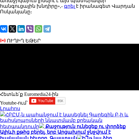
առաջիկայում լինելու է այս պատերազմի
հանգուցային խնդիրը»,-
գրել
է իրանագետ Վարդան
Ոսկանյանը։
ՈՒՂԻՂ ԵԹԵՐ
Հետևե՛ք Euromedia24-ին
Youtube-ում`
Լրահոս
ՀԲԸՄ-ն պահանջում է կասեցնել Գարեգին Բ-ի և
եպիսկոպոսների նկատմամբ քրեական
հետապնդումը
Քաջություն ունեցեք ու փորձեք
Ալիևի քթից բերել, երբ Արցախում ջնջվում է
հայկական հետքը. Գալստյան
Ի՞նչ կա ձեր