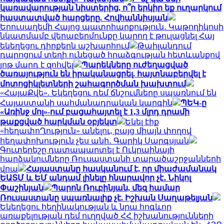
կառավարության նիստերից, ո՞ր երկիր եք ուղարկում
հաստատված հարցերը. Հովհաննիսյան
Երուսաղեմի Հայոց պատրիարքություն․ Կաթողիկոսի
նկատմամբ վերաբերմունքը կարող է թուլացնել Հայ
եկեղեցու դիրքերն աշխարհում
Թաիլանդում
դպրոցում տեղի ունեցած հրաձգության հետևանքով
յոթ մարդ է զոհվել
Պարեկները ուժեղացված
ծառայություն են իրականացրել. հայտնաբերվել է
մոտոցիկլետների շահագործման խախտում
«ՀայաՔվե». Եկեղեցու դեմ ճնշումները սպառնում են
Հայաստանի սահմանադրական կարգին
ՊԵԿ-ը
«Առինջ մոլ»-ում բացահայտել է 1,3 մլրդ դրամի
թաքցված հարկման օբյեկտ
Եկել էիք
«հեղափոՂություն» անելու, բայց միայն փողով
հեղափոխություն չես անի․ Գարիկ Սարգսյան
Գուտերեշը դատապարտել է Ուկրաինայի
հարձակումները Ռուսաստանի տարածաշրջանների
վրա
Հայաստանը հասկանում է, որ միաժամանակ
ԵԱՏՄ և ԵՄ անդամ լինելը հնարավոր չէ․ Նիկոլ
Փաշինյան
Պարոն Ռուբինյան, մեզ համար
Ռուսաստանը սպառնալիք չէ. Իշխան Սաղաթելյան
Եկեղեցու հեղինակության և նրա հոգևոր
առաքելության դեմ ուղղված ՀՀ իշխանությունների