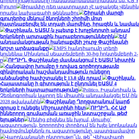
գործողությունները հակասահմանադրական են. ՀՅԴ
Բյուրո
Թրամփը դեռ պատրաստ չէ աջակցել Վենսին
որպես նախագահի թեկնածու
Շիրակի մարզի
գյուղերից մեկում ծնողների շիրիմի մոտ
հայտնաբերվել են տղայի մարմինը, հրազեն և նամակ
Փաշինյան․ ԵԱՏՄ-ն չպետք է խոչընդոտի անդամ
երկրների արտաքին հարաբերություններին
ԵՄ
անդամակցության հանրաքվեի շուրջ Փաշինյանի
կոշտ արձագանքը
EMPS հանդիպումը տեղի
կունենա Մինսկում սեպտեմբերի 30-ից հոկտեմբերի 2-
ը
ՈՒՂԻՂ․ Փաշինյանը մասնակցում է ԵԱՏՄ նիստին
Հանցավոր խումբը 9 դրվագ գործողությամբ
զինվորական հաշմանդամություն ունեցող
անձանցից հափշտակել է 13.8 մլն դրամ
Փաշինյան․
Հայաստանը ի գիտություն է ընդունել ԵԱՏՄ 4
երկրների հայտարարությունը
Politico. Իսլանդիան և
Չեռնոգորիան կարող են միասին անդամակցել ԵՄ-ին
2028 թվականին
Փաշինյանը Ղրղզստանում կարճ
զրույց է ունեցել Միշուստինի հետ
ՈՒՂԻՂ․ ՀՀ ԱԺ
իններորդ գումարման առաջին նստաշրջան. թեժ
ելույթներ
Մեկից բիզնես են խլում, մյուսից`
ազատություն, երրորդից փորձում են խլել կրոնական
համոզմունքներն ու ազատությունը. պատգամավոր
Վարդևանյանի ընտրությո՞ւն, թե՞ Վեհափառի