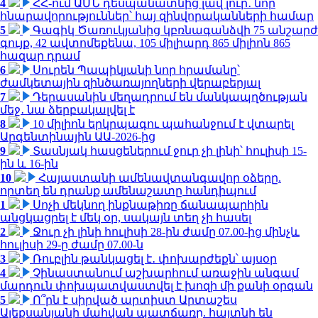
4
ՀՀ-ում ԱՄՆ դեսպանատնից լավ լուր․ նոր
հնարավորություններ՝ հայ զինվորականների համար
5
Գագիկ Ծառուկյանից կբռնագանձվի 75 անշարժ
գույք, 42 ավտոմեքենա, 105 միլիարդ 865 միլիոն 865
հազար դրամ
6
Սուրեն Պապիկյանի նոր հրամանը՝
ժամկետային զինծառայողների վերաբերյալ
7
Դերասանին մեղադրում են մանկապղծության
մեջ․ նա ձերբակալվել է
8
10 միլիոն երկրպագու պահանջում է վտարել
Արգենտինային ԱԱ-2026-ից
9
Տասնյակ հասցեներում ջուր չի լինի՝ հուլիսի 15-
ին և 16-ին
10
Հայաստանի ամենավտանգավոր օձերը.
որտեղ են դրանք ամենաշատը հանդիպում
1
Սոչի մեկնող ինքնաթիռը ճանապարհին
անցկացրել է մեկ օր, սակայն տեղ չի հասել
2
Ջուր չի լինի հուլիսի 28-ին ժամը 07.00-ից մինչև
հուլիսի 29-ը ժամը 07.00-ն
3
Ռուբլին թանկացել է․ փոխարժեքն՝ այսօր
4
Չինաստանում աշխարհում առաջին անգամ
մարդուն փոխպատվաստվել է խոզի մի քանի օրգան
5
Ո՞րն է սիրված արտիստ Արտաշես
Ալեքսանյանի մահվան պատճառը. հայտնի են