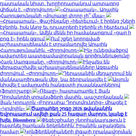
դատական նիստ․ խորհրդարանում արտառոց
վիճակ է. «Ժողովուրդ»
«Հրապարակ»․ Արայիկ
Հարությունյանի «մուրազը փորը չի՞ մնա»
«Հրապարակ»․ Փաշինյանը «հետեւում» է իրենց շների
էջերին, իսկ կնոջ եւ դուստրերի էջերին չի հետեւում
«Հրապարակ»․ Ամեն մեկն իր համակարգում «ցար ի
բոգ է» իրեն զգում
Ում շքեղ նորոգված
աշխատասենյակն է տրամադրվել Արայիկ
Հարությունյանին. «Ժողովուրդ»
Ինչ ունեցվածքով
ավարտեց պատգամավորական գործունեությունը
Հայկ Սարգսյանը. «Ժողովուրդ»
Ինչպես են
վերաբաշխվել աշխատասենյակները Ազգային
ժողովում. «Ժողովուրդ»
Դերասանին մեղադրում են
մանկապղծության մեջ․ նա ձերբակալվել է
Ալսուն
կիսվել է ամառային հանգստի լուսանկարներով
(ֆոտոշարք)
«Ռեալը» հայտարարել է Յան
Դիոմանդեի տրանսֆերի մասին․ պաշտոնական
Յան Կոուտոն «Բորուսիա Դորտմունդից» միացել է
«Կոմոյին»
Ծայրահեղ շոգը 2026 թվականին
Եվրոպայում ավելի քան 25 հազար մարդու կյանք է
խլել. Bloomberg
Փեզեշքիանը շնորհակալություն է
հայտնել հարևան երկրներին՝ Իրանին աջակցելու
համար
Կոնֆերենցիաների լիգայի որակավորման