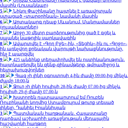
4
Սիլվա Հակոբյանը հայտնել է ցավալի կորստի
մասին (Լուսանկար)
5
Նիկոլ Փաշինյանը հայտնել է առավոտյան
ստացած «տարօրինակ» նամակի մասին
6
Արտակարգ դեպք Սևանում. Մանրամասներ
(լուսանկարներ)
7
Արջը 30 մետր բարձրությունից ցած է գցել և
սպանել կաթոլիկ սարկավագին
8
Ավարտվել է «Գող Բջե»-ին, «Տեցիկ»-ին ու «Գոջո»-
ին առնչվող քրեական վարույթի նախաքննությունը.
ինչ է պարզվել
9
425 անձինք տեղափոխվել են ոստիկանություն․
հայտնաբերվել են զենք-զինամթերք, թմրամիջոց և
հետախուզվողներ
10
Գազ չի լինի օգոստոսի 4-ին ժամը 09:00-ից մինչև
ժամը 18:00-ն
1
Ջուր չի լինի հուլիսի 28-ին ժամը 07.00-ից մինչև
հուլիսի 29-ը ժամը 07.00-ն
2
Խստորեն դատապարտում եմ Ռուբեն
Ռուբինյանի կողմից Ստամբուլում թուրք տեսած
լինելը. Դանիել Իոաննիսյան
3
Պատմական հաղթանակ․ Հայաստանը
դարձավ աշխարհի առաջնության մեդալային
հաշվարկի հաղթող