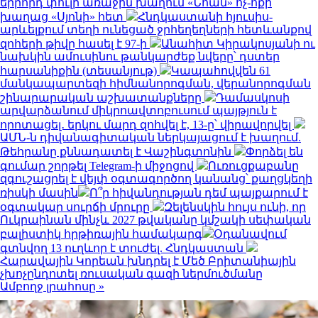
երրորդ փուլի առաջին խաղում «Նոան» ոչ-ոքի
խաղաց «Սյոնի» հետ
Հնդկաստանի հյուսիս-
արևելքում տեղի ունեցած ջրհեղեղների հետևանքով
զոհերի թիվը հասել է 97-ի
Անահիտ Կիրակոսյանի ու
նախկին ամուսինու թանկարժեք նվերը՝ դստեր
հարսանիքին (տեսանյութ)
Կապահովվեն 61
մանկապարտեզի հիմնանորոգման, վերանորոգման
շինարարական աշխատանքները
Դամասկոսի
արվարձանում միկրոավտոբուսում պայթյուն է
որոտացել․ երկու մարդ զոհվել է, 13-ը՝ վիրավորվել
ԱՄՆ-ն դիվանագիտական ներկայացում է խաղում.
Թեհրանը քննադատել է Վաշինգտոնին
Փորձել են
գումար շորթել Telegram-ի միջոցով
Ուռուցքաբանը
զգուշացրել է վեյփ օգտագործող կանանց՝ քաղցկեղի
ռիսկի մասին
Ո՞ր հիվանդության դեմ պայքարում է
օգտակար սուրճի մրուրը
Զելենսկին հույս ունի, որ
Ուկրաինան մինչև 2027 թվականը կմշակի սեփական
բալիստիկ հրթիռային համակարգ
Օդանավում
գտնվող 13 ուղևոր է տուժել. Հնդկաստան
Հարավային Կորեան խնդրել է Մեծ Բրիտանիային
չխոչընդոտել ռուսական գազի ներմուծմանը
Ամբողջ լրահոսը »