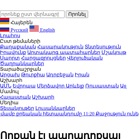
Հայերեն
Русский
English
Լրահոս
Ըստ թեմաների
Քաղաքական
Հասարակություն
Տնտեսություն
Իրավունք
Արտակարգ պատահարներ
Մշակույթ
Սպորտ
Հարցազրույցներ
Վերլուծական
Ծաղրանկարներ
Տարածաշրջան
Արցախ
Թուրքիա
Ադրբեջան
Իրան
Աշխարհ
ԱՄՆ
Եվրոպա
Մերձավոր Արևելք
Ռուսաստան
Այլ
Մամուլ
Հայաստան
Աշխարհ
Մեդիա
Տեսանյութեր
Լուսանկարներ
ամբ քրեական հետապնդումը
11:20
Քաջություն ունեցեք
Որքան էլ պարադոքսալ