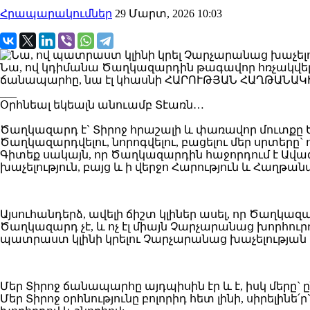
Հրապարակումներ
29 Մարտ, 2026 10:03
Նա, ով կդիմանա Ծաղկազարդին թագավոր հռչակվելո
ճանապարհը, նա էլ կհասնի ՀԱՐՈՒԹՅԱՆ ՀԱՂԹԱՆԱԿ
___
Օրհնեալ եկեալն անուամբ Տէառն…
Ծաղկազարդ է` Տիրոջ հրաշալի և փառավոր մուտքը 
Ծաղկազարդվելու, նորոգվելու, բացելու մեր սրտերը
Գիտեք սակայն, որ Ծաղկազարդին հաջորդում է Ավա
խաչելություն, բայց և ի վերջո Հարություն և Հաղթան
Այսուհանդերձ, ավելի ճիշտ կլիներ ասել, որ Ծաղկա
Ծաղկազարդ չէ, և ոչ էլ միայն Չարչարանաց խորհու
պատրաստ կլինի կրելու Չարչարանաց խաչելության
Մեր Տիրոջ ճանապարհը այդպիսին էր և է, իսկ մերը` 
Մեր Տիրոջ օրհնությունը բոլորիդ հետ լինի, սիրելին