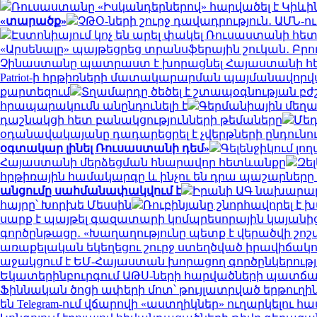
Ռուսաստանը «Իսկանդերներով» հարվածել է Կիևին․
«տարածք»
ՉԹՕ-ների շուրջ դավադրություն․ ԱՄՆ-ո
Էստոնիայում կոչ են արել փակել Ռուսաստանի հե
«Արսենալը» պայթեցրեց տրանսֆերային շուկան․ Բրուն
Չինաստանը պատրաստ է խորացնել Հայաստանի հետ
Patriot-ի հրթիռների մատակարարման պայմանավորվ
քարտեզում
Տղամարդը ծեծել է շտապօգնության բժ
հրապարակումն անընդունելի է
Գերմանիային մեղա
դաշնակցի հետ բանակցությունների թեմաները
Մեդ
օդանավակայանը դադարեցրել է չվերթների ընդուն
օգտակար լինել Ռուսաստանի դեմ»
Գելենջիկում լ
Հայաստանի մերձեցման հնարավոր հետևանքը
Զե
հրթիռային համակարգը և ինչու են դրա պաշարներ
անցումը սահմանափակվում է
Իրանի ԱԳ նախարարը
հայրը՝ Խորխե Մեսսին
Ռուբինյանը շնորհավորել 
սարք է պայթել գազատարի կոմպրեսորային կայանից
գործընթացը․ «Խաղաղությունը պետք է վերածվի շո
առաքելական եկեղեցու շուրջ ստեղծված իրավիճակ
աջակցում է ԵՄ-Հայաստան խորացող գործընկերությա
Եկատերինբուրգում ԱԹՍ-ների հարվածների պատճառով
Ֆիննական ծոցի ափերի մոտ՝ թույլատրված երթուղին
են Telegram-ում վճարովի «աստղիկներ» ուղարկելու հ