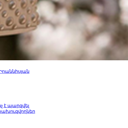
 Իոաննիսյան
նչ է պարզվել
ետախուզվողներ