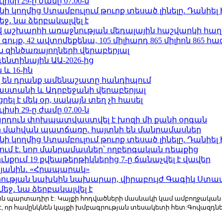
ւլիսի 29-ը ժամը 07.00-ն
 կողմից Ստամբուլում թուրք տեսած լինելը. Դանիել
ջ․ նա ձերբակալվել է
աշխարհի առաջնության մեդալային հաշվարկի հաղ
ւյք, 42 ավտոմեքենա, 105 միլիարդ 865 միլիոն 865 հ
 զինծառայողների վերաբերյալ
ենտինային ԱԱ-2026-ից
 և 16-ին
 են դրանք ամենաշատը հանդիպում
աստանի և Ադրբեջանի վերաբերյալ
լ է մեկ օր, սակայն տեղ չի հասել
ւլիսի 29-ը ժամը 07.00-ն
րդուն փոխպատվաստվել է խոզի մի քանի օրգան
նի մահվան պատճառը. հայտնի են մանրամասներ
 կողմից Ստամբուլում թուրք տեսած լինելը. Դանիել
ում է. նոր մանրամասներ՝ ողբերգական դեպքից
քում 19 քվեաթերթիկներից 7-ը ճանաչվել է վավեր
կյանին․ «Հրապարակ»
ության նախկին նախարար, վիրաբույժ Գագիկ Ստամ
ջ․ նա ձերբակալվել է
r.com-ին պարտադիր է: Կայքի հոդվածների մասնակի կամ ամբողջակա
է, որ համընկնեն կայքի խմբագրության տեսակետի հետ:Գովազդ