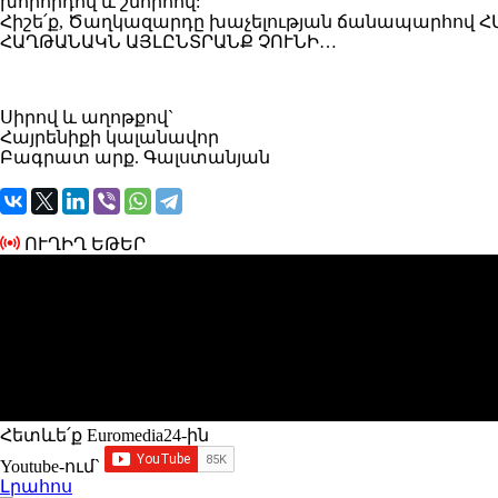
խորհրդով և շնորհով:
Հիշե՛ք, Ծաղկազարդը խաչելության ճանապարհով ՀԱ
ՀԱՂԹԱՆԱԿՆ ԱՅԼԸՆՏՐԱՆՔ ՉՈՒՆԻ…
Սիրով և աղոթքով`
Հայրենիքի կալանավոր
Բագրատ արք. Գալստանյան
ՈՒՂԻՂ ԵԹԵՐ
Հետևե՛ք Euromedia24-ին
Youtube-ում`
Լրահոս