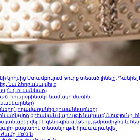
 կողմից Ստամբուլում թուրք տեսած լինելը. Դանիել
ջ․ նա ձերբակալվել է
ասին (Լուսանկար)
ացած «տարօրինակ» նամակի մասին
ւսանկարներ)
երը՝ լողավազանից (լուսանկարներ)
ո»-ին առնչվող քրեական վարույթի նախաքննությունը. ի
 հայտնաբերվել են զենք-զինամթերք, թմրամիջոց և հ
րկայի» բացառիկ տեսանյութ է հրապարակվել
 ժամը 18:00-ն