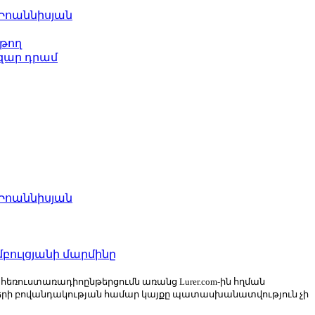
 Իոաննիսյան
թող
ազար դրամ
 Իոաննիսյան
բուլցյանի մարմինը
ն հեռուստառադիոընթերցումն առանց Lurer.com-ին հղման
ների բովանդակության համար կայքը պատասխանատվություն չի