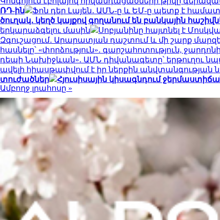
Կոնգոյում էբոլայով հիվանդացածների թիվը գերազանց
ՌԴ-ին
Ֆոն դեր Լայեն․ ԱՄՆ-ը և ԵՄ-ը պետք է համ
ծուղակ․ կեղծ կայքով գողանում են բանկային հաշիվն
երկարաձգելու մասին
Սոբյանինը հայտնել է Մոսկվ
Զգուշացում․ Արարատյան դաշտում և մի շարք մարզ
հասնելը՝ «փորձություն»․ գարշահոտություն, ջար
դեպի Նախիջևան»․ ԱՄՆ դիվանագետը՝ երթուղու ն
ավելի հիասթափվում է իր ներքին անվտանգության
տուժածներ
Հյուսիսային կիսագնդում ջերմաստիճանի
Ամբողջ լրահոսը »