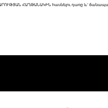
ՐՈՒԹՅԱՆ ՀԱՂԹԱՆԱԿԻՆ հասնելու դառը և’ ճանապարհ