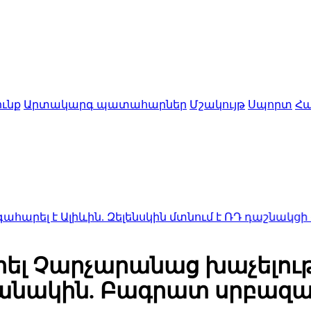
ւնք
Արտակարգ պատահարներ
Մշակույթ
Սպորտ
Հա
Ալիևին. Զելենսկին մտնում է ՌԴ դաշնակցի «տարած
րել Չարչարանաց խաչելու
թանակին. Բագրատ սրբազ