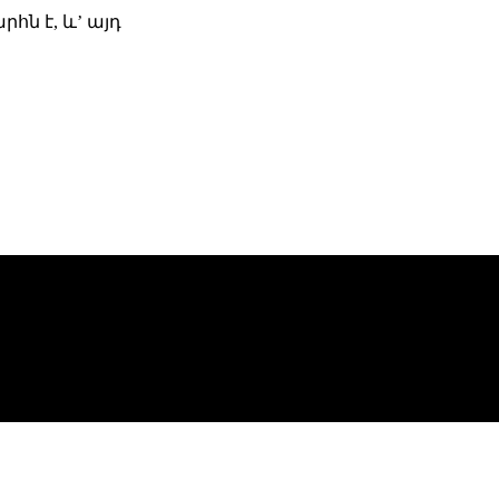
ն է, և’ այդ