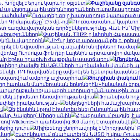
 խոցվել է երկու կարևոր օբյեկտ
Փաշինյանը զանգահ
ւմ այլմոլորակային տեխնոլոգիաների ուսումնասիրութ
տ սահմանը
Ուգալդեի գոլը խաղադրույք կատարած անձի
ո Գիմարայեշը՝ £75 մլն-ով
Ռուսաստանում կարևոր 
 ռազմավարական գործընկերությունը․ Վան Ին՝ Մի
ածությունները
Փաշինյան․ TRIPP-ը կփոխի Հայաստ
շկին և վարորդին
ՄԻՊ-ը կոշտ արձագանքել է․ քրե
դրել են Եվրամիության գազային խնդիրների համար
վեդևը Ուրսուլա ֆոն դեր Լայենին արտասովոր մական
ումը Էթնա հրաբխի ժայթքման պատճառով
Մեդվեդև․
ողափերը փակվել են ԱԹՍ-ների հարձակման վտանգի
լենսկի․ ՌԴ հարվածները ավերել են էլեկտրակայաննե
ը սպառվում ամբողջ աշխարհում
Թուրքիան փակում 
 հարևան մահմեդական երկրներին «իսկական եղբայր
է խաղաղության հռչակագրի ստորագրման առաջին տ
 մեկ կիլոմետր հեռավորության վրա
Ֆրանսիան ողջ
շափելի իրականության»
Եկեղեցիների համաշխարհայ
ով
Զելենսկին կոչով է հանդես եկել Ուկրաինային հա
նը․ Կայզերը՝ Միրզոյանին
Հրազդանում բացվել է
 Wildberries-ի պահեստից 800 մարդ է տարհանվել
Ն
երից դուրս
Միլիբենդը շնորհավորել է Միրզոյանին
ամար
Էստոնիայում գնահատել են ՆԱՏՕ-ի վրա Ռու