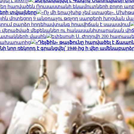
ել է 4000-ը
Ձերբակալվել է Գագիկ Ծառուկյանի փես
ատեղ հարվածեն Ռուսաստանի եկամուտների բոլոր աղբ
երի տվյալները
«Ոչ մի երաշխիք չեմ ստացել». Մխի
ային մոտեցող 9 անօդաչու թռչող սարքերի խոցման մ
երում բարձր հրդեհավտանգ իրավիճակ է սպասվում
դոնի վերածված մեքենաներ ու հակասանիտարական վի
պատակների մասին
Եփեսոսի Ս. Ժողովի 200 հայրապ
 նախարարից
«Դելֆին» թայֆունը հարվածել է Ճապո
 նոր ռեկորդ է գրանցվել՝ 1940-ից ի վեր ամենաբարձ