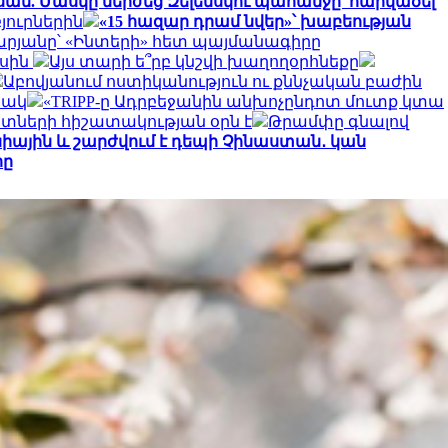
ան. Մասկը մերժեց Զելենսկու պահանջը՝ հարվածել
յուրներին
«15 հազար դրամ նվեր»՝ խաբեության
թարյանը՝ «Ինտերի» հետ պայմանագիրը
ասին
Այս տարի ե՞րբ կնշվի խաղողօրհնեքը
Աբովյանում ոստիկանություն ու քննչական բաժին
ճակ
«TRIPP-ը Ադրբեջանին անխոչընդոտ մուտք կտա
ետների հիշատակության օրն է
Թրամփը գնալով
նիային և շարժվում է դեպի Չինաստան․ կան
րը