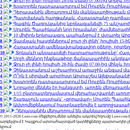
1
Ջուր չի լինի հուլիսի 28-ին ժամը 07.00-ից մինչև հո
2
Խստորեն դատապարտում եմ Ռուբեն Ռուբինյանի
3
Դերասանին մեղադրում են մանկապղծության մե
4
Պատմական հաղթանակ․ Հայաստանը դարձավ 
5
Գագիկ Ծառուկյանից կբռնագանձվի 75 անշարժ գո
6
Սուրեն Պապիկյանի նոր հրամանը՝ ժամկետային
7
10 միլիոն երկրպագու պահանջում է վտարել Արգ
8
Տասնյակ հասցեներում ջուր չի լինի՝ հուլիսի 15-ին
9
Հայաստանի ամենավտանգավոր օձերը. որտեղ
10
Տոկաևի անսպասելի հայտարարությունը՝ Հայ
1
Սոչի մեկնող ինքնաթիռը ճանապարհին անցկացրե
2
Ջուր չի լինի հուլիսի 28-ին ժամը 07.00-ից մինչև հո
3
Չինաստանում աշխարհում առաջին անգամ մա
4
Ո՞րն է սիրված արտիստ Արտաշես Ալեքսանյա
5
Խստորեն դատապարտում եմ Ռուբեն Ռուբինյանի
6
Նորայրը մեկնել էր հանգստի, արդեն վերադառն
7
1/15 ընտրատեղամասում վերահաշվարկի արդյուն
8
Շառաչուն ապտակ՝ «զորավար» Սուրեն Պապի
9
Ավտոմեքենայում հայտնաբերվել է առողջապահ
10
Դերասանին մեղադրում են մանկապղծության մե
© 2011-2026 Lurer.com Մեջբերումներ անելիս ակտիվ հղումը Lure
արգելվում է:Կայքում արտահայտված կարծիքները պարտադիր չ
կրում: