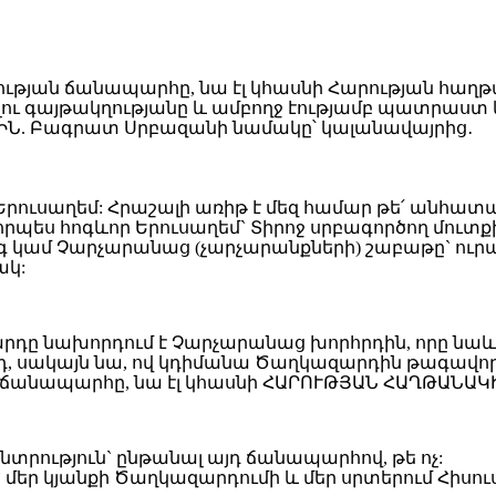
ւ գայթակղությանը և ամբողջ էությամբ պատրաստ կ
ԻՆ. Բագրատ Սրբազանի նամակը՝ կալանավայրից․
Երուսաղեմ: Հրաշալի առիթ է մեզ համար թե՛ անհատ
` որպես հոգևոր Երուսաղեմ` Տիրոջ սրբագործող մուտ
գ կամ Չարչարանաց (չարչարանքների) շաբաթը` ուրա
ակ:
զարդը նախորդում է Չարչարանաց խորհրդին, որը նաև 
րդ, սակայն նա, ով կդիմանա Ծաղկազարդին թագավոր 
 ճանապարհը, նա էլ կհասնի ՀԱՐՈՒԹՅԱՆ ՀԱՂԹԱՆԱԿ
ընտրություն` ընթանալ այդ ճանապարհով, թե ոչ:
ե՛ր` մեր կյանքի Ծաղկազարդումի և մեր սրտերում Հիսո