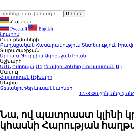
Հայերեն
Русский
English
Լրահոս
Ըստ թեմաների
Քաղաքական
Հասարակություն
Տնտեսություն
Իրավո
Տարածաշրջան
Արցախ
Թուրքիա
Ադրբեջան
Իրան
Աշխարհ
ԱՄՆ
Եվրոպա
Մերձավոր Արևելք
Ռուսաստան
Այլ
Մամուլ
Հայաստան
Աշխարհ
Մեդիա
Տեսանյութեր
Լուսանկարներ
17:38
Փաշինյանը զանգահարել է 
Նա, ով պատրաստ կլինի կ
կհասնի Հարության հաղ