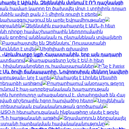
արել է Ալիևին. Զելենսկին մտնում է ՌԴ դաշնակցի
յան համար կարող էր ծախսվել մոտ 1 տրիլիոն դոլար
ն ավելի քան 2,5 միլիոն ռուբլի է բերել
նախազգուշացում են արել Եվրամիությանը
րզոյանին
Զելենսկին բացահայտել է ԱՄՆ-ի հետ
անի դիրքը համաշխարհային ներդրումային
ական գործով անձնական ու ընտանեկան տվյալների
Բացահայտվել են Զելենսկու՝ Ռուսաստանի
ուններ է տվել
Սիցիլիայի գլխավոր
 «Արևմուտքը կլքի Հայաստանին, երբ այն դադարի
 պատճառով
Քաղաքագետը նշել է ԵՄ-ի հետ
ր, հիվանդանոցներ ու համալսարաններ
Ի՞նչ է Patriot
է Սև ծովի ճանապարհը․ Նովոռոսիյսկ մեկնող նավերի
ության» կոչ է արել
Մահացել է Լիոնել Մեսսիի
արեդարձի առիթով
Բուլղարիայում անօդաչու թռչող
ունում է հայ-ադրբեջանական խաղաղության
ին խորհուրդը ահազանգում է․ մտահոգված են Հայ
սցված գիշերային հզոր հարվածից հետո
Սլովենիան
 արհեստական բանականության գործարան
ԱՏՕ-ի հետախուզական ինքնաթիռը սկսել է թռչել
՝ ՔՊ-ի հաղթանակի առթիվ
Տղամարդուն ձերբակալել
սաստանի հարձակման հավանականությունը