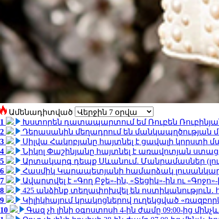
Ամենադիտված
1
Խստորեն դատապարտում եմ Ռուբեն Ռուբինյանի
2
Դերասանին մեղադրում են մանկապղծության մե
3
Սիլվա Հակոբյանը հայտնել է ցավալի կորստի մ
4
Նիկոլ Փաշինյանը հայտնել է առավոտյան ստ
5
Արտակարգ դեպք Սևանում. Մանրամասներ (լո
6
Հասմիկ Կարապետյանի համարձակ լուսանկարն
7
Ավարտվել է «Գող Բջե»-ին, «Տեցիկ»-ին ու «Գոջ
8
425 անձինք տեղափոխվել են ոստիկանություն․
9
Կիլիկիայում կրակոցներով ուղեկցված «ռազբո
10
Գազ չի լինի օգոստոսի 4-ին ժամը 09:00-ից մինչև