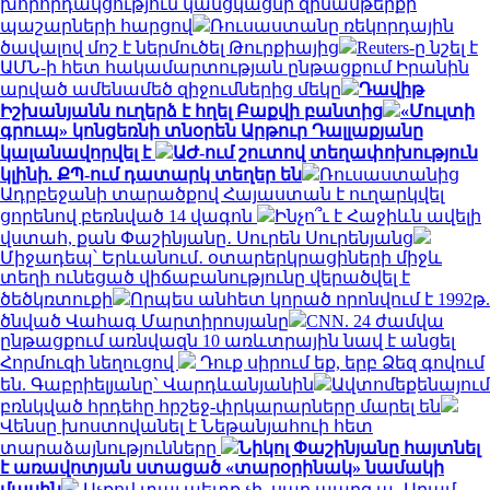
խորհրդակցություն կանցկացնի զինամթերքի
պաշարների հարցով
Ռուսաստանը ռեկորդային
ծավալով մոշ է ներմուծել Թուրքիայից
Reuters-ը նշել է
ԱՄՆ-ի հետ հակամարտության ընթացքում Իրանին
արված ամենամեծ զիջումներից մեկը
Դավիթ
Իշխանյանն ուղերձ է հղել Բաքվի բանտից
«Մուլտի
գրուպ» կոնցեռնի տնօրեն Արթուր Դալլաքյանը
կալանավորվել է
ԱԺ-ում շուտով տեղափոխություն
կլինի. ՔՊ-ում դատարկ տեղեր են
Ռուսաստանից
Ադրբեջանի տարածքով Հայաստան է ուղարկվել
ցորենով բեռնված 14 վագոն
Ինչո՞ւ է Հաջիևն ավելի
վստահ, քան Փաշինյանը․ Սուրեն Սուրենյանց
Միջադեպ՝ Երևանում․ օտարերկրացիների միջև
տեղի ունեցած վիճաբանությունը վերածվել է
ծեծկռտուքի
Որպես անհետ կորած որոնվում է 1992թ.
ծնված Վահագ Մարտիրոսյանը
CNN. 24 ժամվա
ընթացքում առնվազն 10 առևտրային նավ է անցել
Հորմուզի նեղուցով
Դուք սիրում եք, երբ Ձեզ գովում
են. Գաբրիելյանը` Վարդևանյանին
Ավտոմեքենայում
բռնկված հրդեհը հրշեջ-փրկարարները մարել են
Վենսը խոստովանել է Նեթանյահուի հետ
տարաձայնությունները
Նիկոլ Փաշինյանը հայտնել
է առավոտյան ստացած «տարօրինակ» նամակի
մասին
Աչքով տալ պետք չի, սաղ պարզ ա․ Արամ