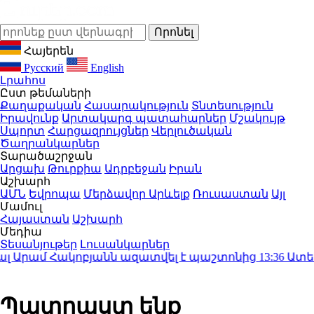
Հայերեն
Русский
English
Լրահոս
Ըստ թեմաների
Քաղաքական
Հասարակություն
Տնտեսություն
Իրավունք
Արտակարգ պատահարներ
Մշակույթ
Սպորտ
Հարցազրույցներ
Վերլուծական
Ծաղրանկարներ
Տարածաշրջան
Արցախ
Թուրքիա
Ադրբեջան
Իրան
Աշխարհ
ԱՄՆ
Եվրոպա
Մերձավոր Արևելք
Ռուսաստան
Այլ
Մամուլ
Հայաստան
Աշխարհ
Մեդիա
Տեսանյութեր
Լուսանկարներ
Արամ Հակոբյանն ազատվել է պաշտոնից
13:36
Ատեստավ
Պատրաստ ենք