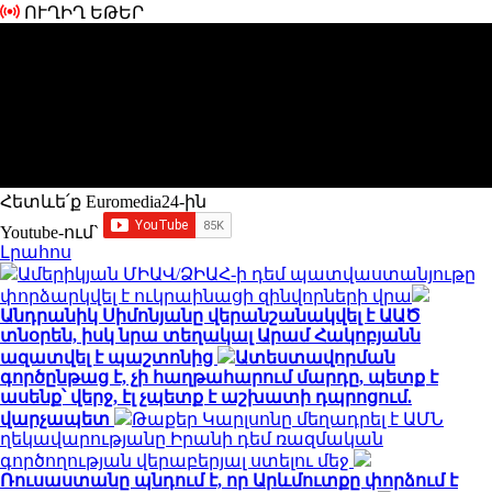
ՈՒՂԻՂ ԵԹԵՐ
Հետևե՛ք Euromedia24-ին
Youtube-ում`
Լրահոս
Ամերիկյան ՄԻԱՎ/ՁԻԱՀ-ի դեմ պատվաստանյութը
փորձարկվել է ուկրաինացի զինվորների վրա
Անդրանիկ Սիմոնյանը վերանշանակվել է ԱԱԾ
տնօրեն, իսկ նրա տեղակալ Արամ Հակոբյանն
ազատվել է պաշտոնից
Ատեստավորման
գործընթաց է, չի հաղթահարում մարդը, պետք է
ասենք՝ վերջ, էլ չպետք է աշխատի դպրոցում.
վարչապետ
Թաքեր Կարլսոնը մեղադրել է ԱՄՆ
ղեկավարությանը Իրանի դեմ ռազմական
գործողության վերաբերյալ ստելու մեջ
Ռուսաստանը պնդում է, որ Արևմուտքը փորձում է