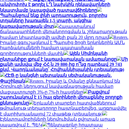
անփոփոխ է թողել ԼՂ նախկին ղեկավարների
նկատմամբ կայացված դատավճիռները
Պահանջում ենք լինի արդարություն, բոլորիս
տղաները խառայեն 1,5 տարի. ակցիա
կառավարության մոտ
Հայաստանում
ճանապարհների վերանորոգման և շինարարության
համար կհատկացվի ավելի քան 20 մլրդ դրամ
Reuters.
Իրանը զգուշացնում է Պարսից ծոցի երկրներին ԱՄՆ
հարձակումների համար պատասխան
գործողությունների մասին
Ալեն Սիմոնյանի
ընտանիքը լքում է կառավարական ամառանոցը
Մի
քանի ամսվա մեջ ՀՀ-ն 29 800-ից ո՞նց դարձավ 29 743
քկմ․ Վարդևանյանը՝ Հովհաննիսյանին (տեսանյութ)
ՀԷՑ-ը կանցնի պետական սեփականության․
Փաշինյան
Reuters. Իրանը և Օմանը քննարկում են
Հորմուզի նեղուցում նավագնացության համար
մաքսատուրքի 3%-ը 7%-ի հասցնելը
Բաքվում
շարունակում է 15 հայ գերիների վերաքննիչ բողոքի
քննությունը
Երևանի տարբեր հատվածներում
թմրանյութ տեղադրողը հայտնաբերվեց. առգրավվել
է մարիխուանայով 72 փաթեթ (տեսանյութ)
Էլեկտրամոբիլների ներմուծման քվոտան արագ
սպառվում է․ ՊԵԿ
Պենտագոնը հրատապ