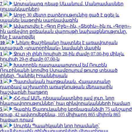
7
Արտակարգ դեպք Սևանում. Մանրամասներ
(լուսանկարներ)
8
Արջը 30 մետր բարձրությունից ցած է գցել և
սպանել կաթոլիկ սարկավագին
9
Ավարտվել է «Գող Բջե»-ին, «Տեցիկ»-ին ու «Գոջո»-
ին առնչվող քրեական վարույթի նախաքննությունը.
ինչ է պարզվել
10
Նիկոլ Փաշինյանը հայտնել է առավոտյան
ստացած «տարօրինակ» նամակի մասին
1
Ջուր չի լինի հուլիսի 28-ին ժամը 07.00-ից մինչև
հուլիսի 29-ը ժամը 07.00-ն
2
Խստորեն դատապարտում եմ Ռուբեն
Ռուբինյանի կողմից Ստամբուլում թուրք տեսած
լինելը. Դանիել Իոաննիսյան
3
Պատմական հաղթանակ․ Հայաստանը
դարձավ աշխարհի առաջնության մեդալային
հաշվարկի հաղթող
4
ՀՀ-ում ԱՄՆ դեսպանատնից լավ լուր․ նոր
հնարավորություններ՝ հայ զինվորականների համար
5
Գագիկ Ծառուկյանից կբռնագանձվի 75 անշարժ
գույք, 42 ավտոմեքենա, 105 միլիարդ 865 միլիոն 865
հազար դրամ
6
Սուրեն Պապիկյանի նոր հրամանը՝
ժամկետային զինծառայողների վերաբերյալ