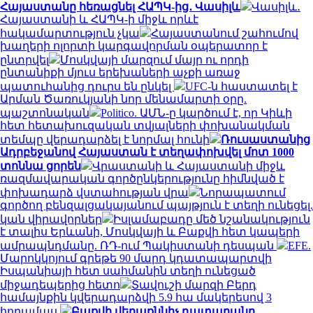
Հայաստանը հեռացնել ՀԱՊԿ-ից․ Վասիլև
Վասիլև․
Հայաստանի և ՀԱՊԿ-ի միջև որևէ
հակամարտություն չկա
Հայաստանում շահումով
խաղերի ոլորտի կարգավորման օպերատոր է
ընտրվել
Մոսկվայի մարզում մայր ու որդի
ընտանիքի մյուս երեխաների աչքի առաջ
պատուհանից դուրս են ընկել
UFC-ն հաստատել է
Արման Ծառուկյանի նոր մենամարտի օրը.
պաշտոնական
Politico. ԱՄՆ-ը կարծում է, որ Կիևի
հետ հետախուզական տվյալների փոխանակման
տեմպը վերադարձել է նորմալ հունի
Ռուսաստանից
Ադրբեջանով Հայաստան է տեղափոխվել մոտ 1000
տոննա ցորեն
Վրաստանի և Հայաստանի միջև
ռազմավարական գործընկերությունը հիմնված է
փոխադարձ վստահության վրա
Նորապատում
գործող բենզալցակայանում պայթյուն է տեղի ունեցել.
կան վիրավորներ
Իսլամաբադը մեծ նշանակություն
է տալիս Երևանի, Մոսկվայի և Բաքվի հետ կապերի
ամրապնդմանը. ՌԴ-ում Պակիստանի դեսպան
EFE.
Մարոկկոյում գրեթե 90 մարդ կդատապարտվի
Իսպանիայի հետ սահմանին տեղի ունեցած
միջադեպերից հետո
Տավուշի մարզի Բերդ
համայնքին կվերադարձվի 5.9 հա մակերեսով 3
հողամաս
Բաքվի վերաքննիչ դատարանը