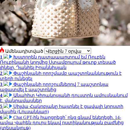
Ամենադիտված
1
Խստորեն դատապարտում եմ Ռուբեն
Ռուբինյանի կողմից Ստամբուլում թուրք տեսած
լինելը. Դանիել Իոաննիսյան
2
Փաշինյանի որոշմամբ պաշտոնանկություն է
տեղի ունեցել
3
Փաշինյանի որոշումներով 7 պաշտոնյա
ազատվել է պաշտոնից
4
Անահիտ Կիրակոսյանի դուստրն ամուսնանում
է. մանրամասներ
5
Սիլվա Հակոբյանը հայտնել է ցավալի կորստի
մասին (Լուսանկար)
6
Chat GPT-ին հարցրեցի՝ ոնց գնամ եկեղեցի. 14-
ամյա Վահեն դուրս եկավ ոստիկանության բաժնից
(տեսանյութ)