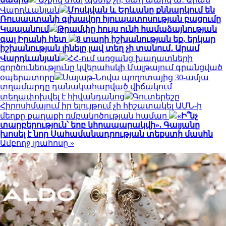
Վարդևանյան
Մոսկվան և Երևանը քննարկում են
Ռուսաստանի գլխավոր հյուպատոսության բացումը
Կապանում
Թրամփը հույս ունի համաձայնության
գալ Իրանի հետ
8 տարի իշխանության եք, երկար
իշխանության լինելը լավ տեղ չի տանում․ Արամ
Վարդևանյան
ՀՀ-ում առցանց խաղատների
գործունեությունը կվերահսկի Մալթայում գրանցված
օպերատորը
Սայաթ-Նովա պողոտայից 30-ամյա
տղամարդը դանակահարված վիճակում
տեղափոխվել է հիվանդանոց
Գուտերեշը
Հիրոսիմայում իր ելույթում չի հիշատակել ԱՄՆ-ի
մեղքը քաղաքի ռմբակոծության համար
«Ի՞նչ
տարբերություն՝ երբ կհրապարակվի». Գալյանը
խոսել է նոր Սահամանադրության տեքստի մասին
Ամբողջ լրահոսը »