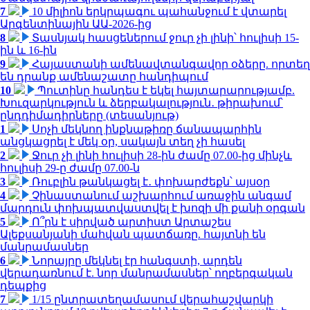
7
10 միլիոն երկրպագու պահանջում է վտարել
Արգենտինային ԱԱ-2026-ից
8
Տասնյակ հասցեներում ջուր չի լինի՝ հուլիսի 15-
ին և 16-ին
9
Հայաստանի ամենավտանգավոր օձերը. որտեղ
են դրանք ամենաշատը հանդիպում
10
Պուտինը հանդես է եկել հայտարարությամբ.
Խուզարկություն և ձերբակալություն․ թիրախում՝
ընդդիմադիրները (տեսանյութ)
1
Սոչի մեկնող ինքնաթիռը ճանապարհին
անցկացրել է մեկ օր, սակայն տեղ չի հասել
2
Ջուր չի լինի հուլիսի 28-ին ժամը 07.00-ից մինչև
հուլիսի 29-ը ժամը 07.00-ն
3
Ռուբլին թանկացել է․ փոխարժեքն՝ այսօր
4
Չինաստանում աշխարհում առաջին անգամ
մարդուն փոխպատվաստվել է խոզի մի քանի օրգան
5
Ո՞րն է սիրված արտիստ Արտաշես
Ալեքսանյանի մահվան պատճառը. հայտնի են
մանրամասներ
6
Նորայրը մեկնել էր հանգստի, արդեն
վերադառնում է. նոր մանրամասներ՝ ողբերգական
դեպքից
7
1/15 ընտրատեղամասում վերահաշվարկի