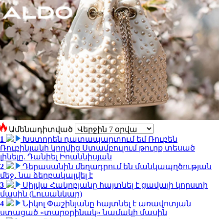
Ամենադիտված
1
Խստորեն դատապարտում եմ Ռուբեն
Ռուբինյանի կողմից Ստամբուլում թուրք տեսած
լինելը. Դանիել Իոաննիսյան
2
Դերասանին մեղադրում են մանկապղծության
մեջ․ նա ձերբակալվել է
3
Սիլվա Հակոբյանը հայտնել է ցավալի կորստի
մասին (Լուսանկար)
4
Նիկոլ Փաշինյանը հայտնել է առավոտյան
ստացած «տարօրինակ» նամակի մասին