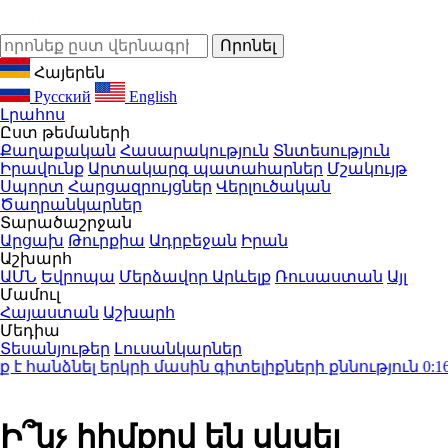
Հայերեն
Русский
English
Լրահոս
Ըստ թեմաների
Քաղաքական
Հասարակություն
Տնտեսություն
Իրավունք
Արտակարգ պատահարներ
Մշակույթ
Սպորտ
Հարցազրույցներ
Վերլուծական
Ծաղրանկարներ
Տարածաշրջան
Արցախ
Թուրքիա
Ադրբեջան
Իրան
Աշխարհ
ԱՄՆ
Եվրոպա
Մերձավոր Արևելք
Ռուսաստան
Այլ
Մամուլ
Հայաստան
Աշխարհ
Մեդիա
Տեսանյութեր
Լուսանկարներ
նձնել երկրի մասին գիտելիքների քննություն
0:16
Բազ
Ի՞նչ հիմքով են սկսել