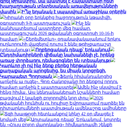
գրել Թրամփին․ նա պատմել է Հայաստանի հետ
խաղաղության տնտեսական առավելությունների
մասին
Ի՞նչ եղանակ է սպասվում առաջիկա օրերին
Կիրակի օրը երկնքից հաջողություն կթափվի․
օգոստոսի 9-ի աստղագուշակ
Ինչ են
կանխատեսում աստղերը մեզ համար.
աստղագուշակ 2026 թվականի օգոստոսի 10-16-ի
համար
«Շերեմետևո» օդանավակայանում երկու
ուղևորուհի վազելով դուրս է եկել թռիչքադաշտ
(տեսանյութ)
Ողբերգական դեպք՝ Երևանում
Ընդդիմադիրների վիճակը նախանձելի չէ. իրենց
առաջ փորձառու դեմագոգներ են (տեսանյութ)
Կարևոր չի ով ինչ ձեռք բերեց հերթական
քաղաքական պրոցեսից, ես միայն կորցրեցի.
Կարապետ Պողոսյան
«Ֆելոն հիվանդանոցից
պոնչիկ ա ուզել». Գոռ Հակոբյանը իր ձեռքով որդու
համար պոնչիկ է պատրաստել
Ամեն ինչ սկսվում է
հենց հիմա․ Այս կենդանակերպի նշանների համար
բացվում է կյանքի բոլորովին նոր փուլ
2026
թվականի հունիսն ու հուլիսը Եվրոպայում դարձել են
դիտարկումների պատմության ամենաշոգ ամիսները
Տզի խայթոցի հետևանքով կինը 42 օր մնացել է
կոմայի մեջ
Արտակարգ դեպք՝ Երևանում․ կոտրել
են «Հույս բոլոր մարդկանց» հիմնադրամի շենքի