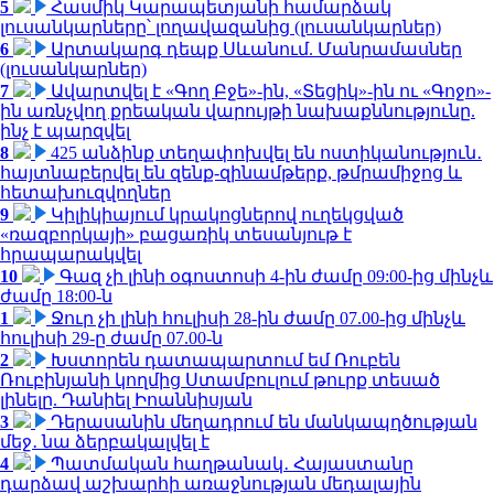
5
Հասմիկ Կարապետյանի համարձակ
լուսանկարները՝ լողավազանից (լուսանկարներ)
6
Արտակարգ դեպք Սևանում. Մանրամասներ
(լուսանկարներ)
7
Ավարտվել է «Գող Բջե»-ին, «Տեցիկ»-ին ու «Գոջո»-
ին առնչվող քրեական վարույթի նախաքննությունը.
ինչ է պարզվել
8
425 անձինք տեղափոխվել են ոստիկանություն․
հայտնաբերվել են զենք-զինամթերք, թմրամիջոց և
հետախուզվողներ
9
Կիլիկիայում կրակոցներով ուղեկցված
«ռազբորկայի» բացառիկ տեսանյութ է
հրապարակվել
10
Գազ չի լինի օգոստոսի 4-ին ժամը 09:00-ից մինչև
ժամը 18:00-ն
1
Ջուր չի լինի հուլիսի 28-ին ժամը 07.00-ից մինչև
հուլիսի 29-ը ժամը 07.00-ն
2
Խստորեն դատապարտում եմ Ռուբեն
Ռուբինյանի կողմից Ստամբուլում թուրք տեսած
լինելը. Դանիել Իոաննիսյան
3
Դերասանին մեղադրում են մանկապղծության
մեջ․ նա ձերբակալվել է
4
Պատմական հաղթանակ․ Հայաստանը
դարձավ աշխարհի առաջնության մեդալային