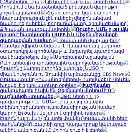
է Զելենսկու «գարշելի կարիերայի» ավարտի մասին
Որոնվում է նախաձեռնված քրեական վարույթի
շրջանակներում
Հիշեք, տիկին․ կան մայրեր, որ
հնարավորություն չեն ունեցել վերջին անգամ
համբուրելու իրենց որդու ճակատը. զոհվածի մայրը՝
ՔՊ-ական պատգամավորին
Ռուբիո․ ԱՄՆ-ը 201 մլն
դոլար է հատկացրել TRIPP-ի և Միջին միջանցքի
զարգացման համար
Վրաստանի վարչապետը
Սաակաշվիլուն անվանել է «խայտառակ կեղտոտ
օտարերկրյա գործակալ» և մեղադրել պատերազմ
սանձազերծելու մեջ
Սերբիայում աջակցել են
Ուկրաինայի տարածքային ամբողջականությանը
Պուտինը կարող է փորձել ստուգել ՆԱՏՕ-ի
միասնությունն ու Թրամփի արձագանքը. CBS News
Ռուսաստանը «Իսկանդերներով» հարվածել է Կիևին․
խոցվել է երկու կարևոր օբյեկտ
Փաշինյանը
զանգահարել է Ալիևին. Զելենսկին մտնում է ՌԴ
դաշնակցի «տարածք»
ՉԹՕ-ների շուրջ
դավադրություն․ ԱՄՆ-ում այլմոլորակային
տեխնոլոգիաների ուսումնասիրության համար
կարող էր ծախսվել մոտ 1 տրիլիոն դոլար
Էստոնիայում կոչ են արել փակել Ռուսաստանի հետ
սահմանը
Ուգալդեի գոլը խաղադրույք կատարած
անձին ավելի քան 2,5 միլիոն ռուբլի է բերել