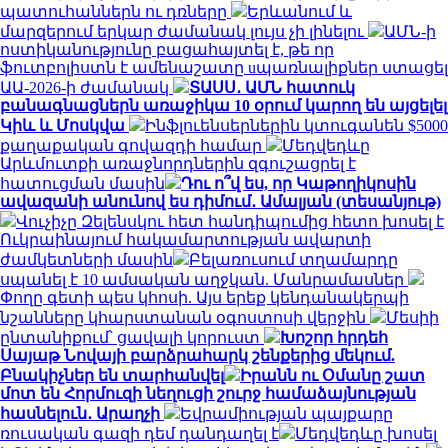
պատուհաններն ու դռները
Երևանում և
մարզերում երկար ժամանակ լույս չի լինելու
ԱՄՆ-ի
ոստիկանությունը բացահայտել է, թե որ
ֆուտբոլիստն է ամենաշատը uպառնալիքներ ստացել
ԱԱ-2026-ի ժամանակ
ՏԱՍՍ․ ԱՄՆ հատուկ
բանագնացներն առաջիկա 10 օրում կարող են այցելել
Կիև և Մոսկվա
Ինֆլուենսերներին կտուգանեն $5000
քաղաքական գովազդի համար
Մեդվեդևը
Արևմուտքի առաջնորդներին զգուշացրել է
հատուցման մասին
Դու ո՞վ ես, որ Կաթողիկոսին
ավազանի անունով ես դիմում․ Ամալյան (տեսանյութ)
Վուչիչը Զելենսկու հետ հանդիպումից հետո խոսել է
Ուկրաինայում հակամարտության ավարտի
ժամկետների մասին
Բելառուսում տղամարդը
սպանել է 10 ամսական աղջկան. Մանրամասներ
Փողը գետի պես կհոսի. Այս երեք կենդանակերպի
նշանները կհարստանան օգոստոսի վերջին
Մեսիի
ընտանիքում՝ ցավալի կորուստ
Խոշոր հրդեհ
Սայաթ Նովայի բարձրահարկ շենքերից մեկում.
Բնակիչներ են տարհանվել
Իրանն ու Օմանը շատ
մոտ են Հորմուզի նեղուցի շուրջ համաձայնության
հասնելուն․ Արաղչի
Եվրամիության պայքարը
ռուսական գազի դեմ դանդաղել է
Մեդվեդևը խոսել