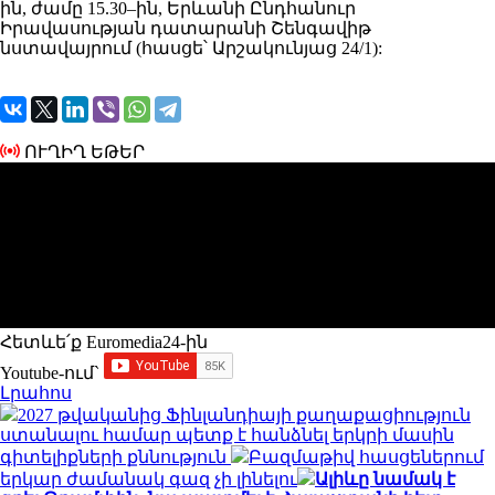
ին, ժամը 15.30–ին, Երևանի Ընդհանուր
Իրավասության դատարանի Շենգավիթ
նստավայրում (հասցե՝ Արշակունյաց 24/1):
ՈՒՂԻՂ ԵԹԵՐ
Հետևե՛ք Euromedia24-ին
Youtube-ում`
Լրահոս
2027 թվականից Ֆինլանդիայի քաղաքացիություն
ստանալու համար պետք է հանձնել երկրի մասին
գիտելիքների քննություն
Բազմաթիվ հասցեներում
երկար ժամանակ գազ չի լինելու
Ալիևը նամակ է