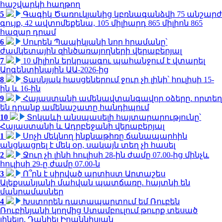
հաշվարկի հաղթող
5
Գագիկ Ծառուկյանից կբռնագանձվի 75 անշարժ
գույք, 42 ավտոմեքենա, 105 միլիարդ 865 միլիոն 865
հազար դրամ
6
Սուրեն Պապիկյանի նոր հրամանը՝
ժամկետային զինծառայողների վերաբերյալ
7
10 միլիոն երկրպագու պահանջում է վտարել
Արգենտինային ԱԱ-2026-ից
8
Տասնյակ հասցեներում ջուր չի լինի՝ հուլիսի 15-
ին և 16-ին
9
Հայաստանի ամենավտանգավոր օձերը. որտեղ
են դրանք ամենաշատը հանդիպում
10
Տոկաևի անսպասելի հայտարարությունը՝
Հայաստանի և Ադրբեջանի վերաբերյալ
1
Սոչի մեկնող ինքնաթիռը ճանապարհին
անցկացրել է մեկ օր, սակայն տեղ չի հասել
2
Ջուր չի լինի հուլիսի 28-ին ժամը 07.00-ից մինչև
հուլիսի 29-ը ժամը 07.00-ն
3
Ո՞րն է սիրված արտիստ Արտաշես
Ալեքսանյանի մահվան պատճառը. հայտնի են
մանրամասներ
4
Խստորեն դատապարտում եմ Ռուբեն
Ռուբինյանի կողմից Ստամբուլում թուրք տեսած
լինելը. Դանիել Իոաննիսյան