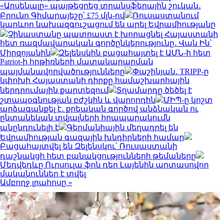
«Արսենալը» պայթեցրեց տրանսֆերային շուկան․
Բրունո Գիմարայեշը՝ £75 մլն-ով
Ռուսաստանում
կարևոր նախազգուշացում են արել Եվրամիությանը
Չինաստանը պատրաստ է խորացնել Հայաստանի
հետ ռազմավարական գործընկերությունը․ Վան Ին՝
Միրզոյանին
Զելենսկին բացահայտել է ԱՄՆ-ի հետ
Patriot-ի հրթիռների մատակարարման
պայմանավորվածությունները
Փաշինյան․ TRIPP-ը
կփոխի Հայաստանի դիրքը համաշխարհային
ներդրումային քարտեզում
Տղամարդը ծեծել է
շտապօգնության բժշկին և վարորդին
ՄԻՊ-ը կոշտ
արձագանքել է․ քրեական գործով անձնական ու
ընտանեկան տվյալների հրապարակումն
անընդունելի է
Գերմանիային մեղադրել են
Եվրամիության գազային խնդիրների համար
Բացահայտվել են Զելենսկու՝ Ռուսաստանի
դաշնակցի հետ բանակցությունների թեմաները
Մեդվեդևը Ուրսուլա ֆոն դեր Լայենին արտասովոր
մականուններ է տվել
Ամբողջ լրահոսը »