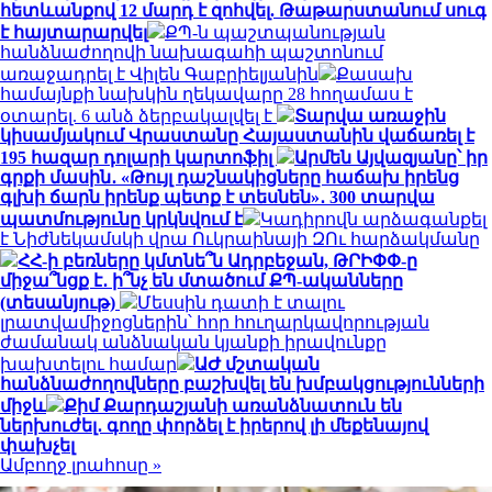
հետևանքով 12 մարդ է զոհվել. Թաթարստանում սուգ
է հայտարարվել
ՔՊ-ն պաշտպանության
հանձնաժողովի նախագահի պաշտոնում
առաջադրել է Վիլեն Գաբրիելյանին
Քասախ
համայնքի նախկին ղեկավարը 28 հողամաս է
օտարել. 6 անձ ձերբակալվել է
Տարվա առաջին
կիսամյակում Վրաստանը Հայաստանին վաճառել է
195 հազար դոլարի կարտոֆիլ
Արմեն Այվազյանը՝ իր
գրքի մասին․ «Թույլ դաշնակիցները հաճախ իրենց
գլխի ճարն իրենք պետք է տեսնեն»․ 300 տարվա
պատմությունը կրկնվում է
Կադիրովն արձագանքել
է Նիժնեկամսկի վրա Ուկրաինայի ԶՈւ հարձակմանը
ՀՀ-ի բեռները կմտնե՞ն Ադրբեջան, ԹՐԻՓՓ-ը
միջա՞նցք է․ ի՞նչ են մտածում ՔՊ-ականները
(տեսանյութ)
Մեսսին դատի է տալու
լրատվամիջոցներին՝ հոր հուղարկավորության
ժամանակ անձնական կյանքի իրավունքը
խախտելու համար
ԱԺ մշտական
հանձնաժողովները բաշխվել են խմբակցությունների
միջև
Քիմ Քարդաշյանի առանձնատուն են
ներխուժել․ գողը փորձել է իրերով լի մեքենայով
փախչել
Ամբողջ լրահոսը »