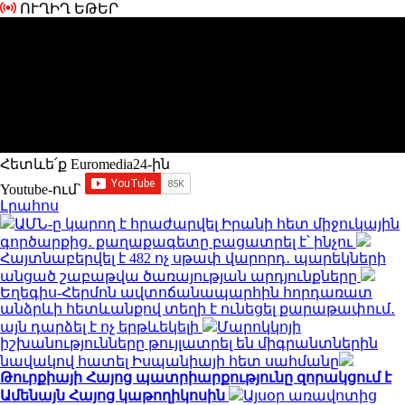
ՈՒՂԻՂ ԵԹԵՐ
Հետևե՛ք Euromedia24-ին
Youtube-ում`
Լրահոս
ԱՄՆ-ը կարող է հրաժարվել Իրանի հետ միջուկային
գործարքից․ քաղաքագետը բացատրել է՝ ինչու
Հայտնաբերվել է 482 ոչ սթափ վարորդ․ պարեկների
անցած շաբաթվա ծառայության արդյունքները
Եղեգիս-Հերմոն ավտոճանապարհին հորդառատ
անձրևի հետևանքով տեղի է ունեցել քարաթափում․
այն դարձել է ոչ երթևեկելի
Մարոկկոյի
իշխանությունները թույլատրել են միգրանտներին
նավակով հատել Իսպանիայի հետ սահմանը
Թուրքիայի Հայոց պատրիարքությունը զորակցում է
Ամենայն Հայոց կաթողիկոսին
Այսօր առավոտից