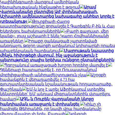
Կալինինգրադի մարզում ամերիկյան
հետախուզական ինքնաթիռ է թռչում
Արամ
Վարդևանյանը ընտրվեց ԱԺ փոխնախագահ.
Աշխարհի ամենատարեց նախագահը անհետ կորել է
(տեսանյութ)
Թուրքիայի Հայոց
պատրիարքությունը զորակցել է Գարեգին Բ-ին և Հայ
Եկեղեցու եպիսկոպոսներին
«Բարի գալուստ, մեր
կյանք». լույս աշխարհ է եկել Կարո Հովհաննիսյանի
առաջնեկը
Իրաքը ցանկացած չարտոնված
անօդաչու թռչող սարքի արձակում կդիտարկի որպես
ահաբեկչական հարձակում
Մայրության նպաստից
մինչև հիփոթեքի մարում․ ինչ աջակցություն է
պետությունը տալիս երեխա ունեցող ընտանիքներին
Պռոշյանում առաջացած խոշոր հրդեհը մարվել է
Գեներալը հայտարարել է, որ Ռուսաստանում
մոբիլիզացիայի անհրաժեշտություն չկա
Աշոցքի
համայնքին է վերադարձվել 4,73 հա
գյուղատնտեսական նշանակության հողատարածք․
Փաշինյան
ԵՄ-ն կոչ է արել Աֆրիկայում ստեղծել
կենտրոններ՝ ԵՄ անդամ միգրանտներին վտարելու
համար
ԱԳՆ-ն Ռուբեն Վարդանյանի կնոջը
հանդիպման առաջարկ է փոխանցել
Կիևը չի
համոզել Թեհրանին, որ նավի վրա հարձակումը
միտումնավոր չի եղել․ Բաղայի
Կոնգոյի