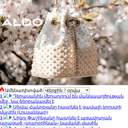
Ամենադիտված
1
Դերասանին մեղադրում են մանկապղծության
մեջ․ նա ձերբակալվել է
2
Սիլվա Հակոբյանը հայտնել է ցավալի կորստի
մասին (Լուսանկար)
3
Նիկոլ Փաշինյանը հայտնել է առավոտյան
ստացած «տարօրինակ» նամակի մասին