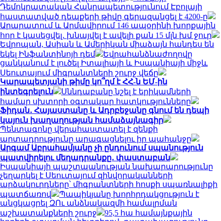
Դեմոկրատական ​​Հանրապետությունում Էբոլայի
հաստատված դեպքերի թիվը գերազանցել է 4200-ը
Արարատում և Արմավիրում 146 ապօրինի խորքային
հոր է կասեցվել․ խնայվել է ավելի քան 15 մլն խմ ջուր
Եվրոպան, Ասիան և Ամերիկան ​​միաձայն հանդես են
եկել Ինֆանտինոյի դեմ
Եվրահանձնաժողովը
ցանկանում է լուծել Իտալիայի և Իսպանիայի միջև
Սեուտայում միգրանտների շուրջ վեճը
Կարապետյանի թիմը կո՞ղմ է ՀՀ-ն ԵՄ-ին
ինտեգրելուն
Սննդաբանը նշել է երիկամների
համար սխտորի օգտակար հատկությունները
Ֆիդան․ Հայաստանը և Ադրբեջանը գնում են դեպի
կայուն խաղաղության համաձայնագիր
Պենտագոնը վերահաստատել է զենքի
արտադրությունը արագացնելու իր պահանջը
Արգամ Աբրահամյանը չի ընդունում սպանություն
պատվիրելու մեղադրանքը․ փաստաբան
Իսպանիայի պաշտպանության նախարարությունը
չեղարկել է Սեուտայում զինվորականների
արձակուրդները՝ միգրանտների հոսքի սպառնալիքի
պատճառով
Պապիկյանը խորհրդակցություն է
անցկացրել ԶՈւ անձնակազմի համալրման
աշխատանքների շուրջ
95,5 հա համայնքային