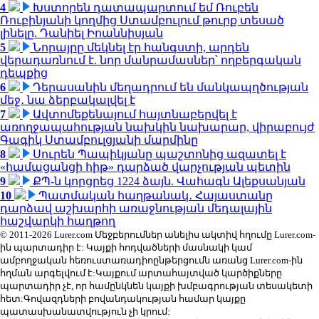
4
Խստորեն դատապարտում եմ Ռուբեն
Ռուբինյանի կողմից Ստամբուլում թուրք տեսած
լինելը. Դանիել Իոաննիսյան
5
Նորայրը մեկնել էր հանգստի, արդեն
վերադառնում է. նոր մանրամասներ՝ ողբերգական
դեպքից
6
Դերասանին մեղադրում են մանկապղծության
մեջ․ նա ձերբակալվել է
7
Ավտոմեքենայում հայտնաբերվել է
առողջապահության նախկին նախարար, վիրաբույժ
Գագիկ Ստամբուլցյանի մարմինը
8
Սուրեն Պապիկյանը պաշտոնից ազատել է
«համացանցի հիթ» դարձած վարչության պետին
9
ՔՊ-ն կորցրեց 1224 ձայն. Վահագն Ալեքսանյան
10
Պատմական հաղթանակ․ Հայաստանը
դարձավ աշխարհի առաջնության մեդալային
հաշվարկի հաղթող
© 2011-2026 Lurer.com Մեջբերումներ անելիս ակտիվ հղումը Lurer.com-
ին պարտադիր է: Կայքի հոդվածների մասնակի կամ
ամբողջական հեռուստառադիոընթերցումն առանց Lurer.com-ին
հղման արգելվում է:Կայքում արտահայտված կարծիքները
պարտադիր չէ, որ համընկնեն կայքի խմբագրության տեսակետի
հետ:Գովազդների բովանդակության համար կայքը
պատասխանատվություն չի կրում: