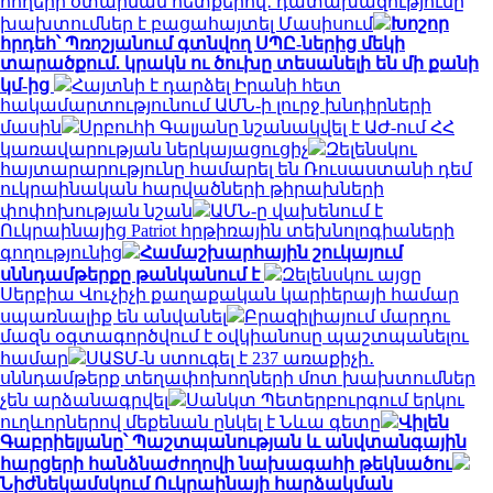
հողերի օտարման հետքերով․ դատախազությունը
խախտումներ է բացահայտել Մասիսում
Խոշոր
հրդեհ՝ Պռոշյանում գտնվող ՍՊԸ-ներից մեկի
տարածքում. կրակն ու ծուխը տեսանելի են մի քանի
կմ-ից
Հայտնի է դարձել Իրանի հետ
հակամարտությունում ԱՄՆ-ի լուրջ խնդիրների
մասին
Սրբուհի Գալյանը նշանակվել է ԱԺ-ում ՀՀ
կառավարության ներկայացուցիչ
Զելենսկու
հայտարարությունը համարել են Ռուսաստանի դեմ
ուկրաինական հարվածների թիրախների
փոփոխության նշան
ԱՄՆ-ը վախենում է
Ուկրաինայից Patriot հրթիռային տեխնոլոգիաների
գողությունից
Համաշխարհային շուկայում
սննդամթերքը թանկանում է
Զելենսկու այցը
Սերբիա Վուչիչի քաղաքական կարիերայի համար
սպառնալիք են անվանել
Բրազիլիայում մարդու
մազն օգտագործվում է օվկիանոսը պաշտպանելու
համար
ՍԱՏՄ-ն ստուգել է 237 առաքիչի․
սննդամթերք տեղափոխողների մոտ խախտումներ
չեն արձանագրվել
Սանկտ Պետերբուրգում երկու
ուղևորներով մեքենան ընկել է Նևա գետը
Վիլեն
Գաբրիելյանը՝ Պաշտպանության և անվտանգային
հարցերի հանձնաժողովի նախագահի թեկնածու
Նիժնեկամսկում Ուկրաինայի հարձակման