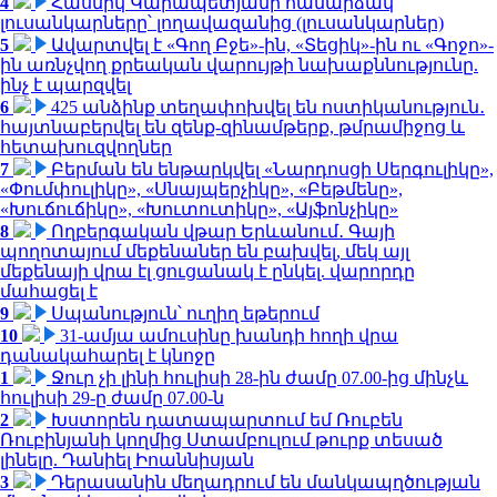
4
Հասմիկ Կարապետյանի համարձակ
լուսանկարները՝ լողավազանից (լուսանկարներ)
5
Ավարտվել է «Գող Բջե»-ին, «Տեցիկ»-ին ու «Գոջո»-
ին առնչվող քրեական վարույթի նախաքննությունը.
ինչ է պարզվել
6
425 անձինք տեղափոխվել են ոստիկանություն․
հայտնաբերվել են զենք-զինամթերք, թմրամիջոց և
հետախուզվողներ
7
Բերման են ենթարկվել «Նարդոսցի Սերգուլիկը»,
«Փումփուլիկը», «Սնայպերչիկը», «Բեթմենը»,
«Խուճուճիկը», «Խուտուտիկը», «Այֆոնչիկը»
8
Ողբերգական վթար Երևանում․ Գայի
պողոտայում մեքենաներ են բախվել, մեկ այլ
մեքենայի վրա էլ ցուցանակ է ընկել. վարորդը
մահացել է
9
Սպանություն՝ ուղիղ եթերում
10
31-ամյա ամուսինը խանդի հողի վրա
դանակահարել է կնոջը
1
Ջուր չի լինի հուլիսի 28-ին ժամը 07.00-ից մինչև
հուլիսի 29-ը ժամը 07.00-ն
2
Խստորեն դատապարտում եմ Ռուբեն
Ռուբինյանի կողմից Ստամբուլում թուրք տեսած
լինելը. Դանիել Իոաննիսյան
3
Դերասանին մեղադրում են մանկապղծության