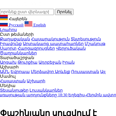
Հայերեն
Русский
English
Լրահոս
Ըստ թեմաների
Քաղաքական
Հասարակություն
Տնտեսություն
Իրավունք
Արտակարգ պատահարներ
Մշակույթ
Սպորտ
Հարցազրույցներ
Վերլուծական
Ծաղրանկարներ
Տարածաշրջան
Արցախ
Թուրքիա
Ադրբեջան
Իրան
Աշխարհ
ԱՄՆ
Եվրոպա
Մերձավոր Արևելք
Ռուսաստան
Այլ
Մամուլ
Հայաստան
Աշխարհ
Մեդիա
Տեսանյութեր
Լուսանկարներ
ության արդյունքները
18:30
Եղեգիս-Հերմոն ավտոճան
Փաշինյանը սուզվում է