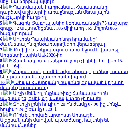
մեջ․ նա ձերբակալվել է
4
Պատմական հաղթանակ․ Հայաստանը
դարձավ աշխարհի առաջնության մեդալային
հաշվարկի հաղթող
5
Գագիկ Ծառուկյանից կբռնագանձվի 75 անշարժ
գույք, 42 ավտոմեքենա, 105 միլիարդ 865 միլիոն 865
հազար դրամ
6
Սուրեն Պապիկյանի նոր հրամանը՝
ժամկետային զինծառայողների վերաբերյալ
7
10 միլիոն երկրպագու պահանջում է վտարել
Արգենտինային ԱԱ-2026-ից
8
Տասնյակ հասցեներում ջուր չի լինի՝ հուլիսի 15-
ին և 16-ին
9
Հայաստանի ամենավտանգավոր օձերը. որտեղ
են դրանք ամենաշատը հանդիպում
10
Սիլվա Հակոբյանը հայտնել է ցավալի կորստի
մասին (Լուսանկար)
1
Սոչի մեկնող ինքնաթիռը ճանապարհին
անցկացրել է մեկ օր, սակայն տեղ չի հասել
2
Ջուր չի լինի հուլիսի 28-ին ժամը 07.00-ից մինչև
հուլիսի 29-ը ժամը 07.00-ն
3
Ո՞րն է սիրված արտիստ Արտաշես
Ալեքսանյանի մահվան պատճառը. հայտնի են
մանրամասներ