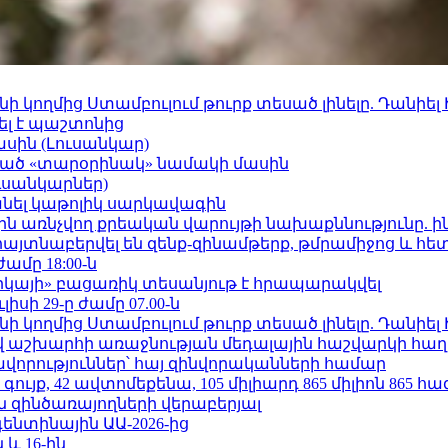
 կողմից Ստամբուլում թուրք տեսած լինելը. Դանիել
ել է պաշտոնից
ասին (Լուսանկար)
ացած «տարօրինակ» նամակի մասին
ւսանկարներ)
պանել կաթոլիկ սարկավագին
ո»-ին առնչվող քրեական վարույթի նախաքննությունը. ի
 հայտնաբերվել են զենք-զինամթերք, թմրամիջոց և հ
ժամը 18:00-ն
որկայի» բացառիկ տեսանյութ է հրապարակվել
ւլիսի 29-ը ժամը 07.00-ն
 կողմից Ստամբուլում թուրք տեսած լինելը. Դանիել
աշխարհի առաջնության մեդալային հաշվարկի հաղ
ավորություններ՝ հայ զինվորականների համար
ւյք, 42 ավտոմեքենա, 105 միլիարդ 865 միլիոն 865 հ
 զինծառայողների վերաբերյալ
ենտինային ԱԱ-2026-ից
 և 16-ին