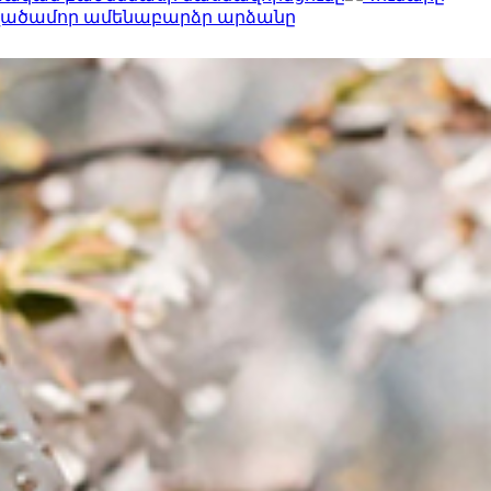
տվածամոր ամենաբարձր արձանը