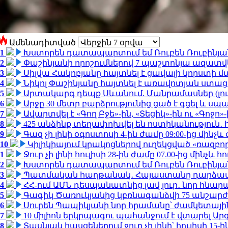
Ամենադիտված
1
Խստորեն դատապարտում եմ Ռուբեն Ռուբինյանի
2
Փաշինյանի որոշումներով 7 պաշտոնյա ազատվ
3
Սիլվա Հակոբյանը հայտնել է ցավալի կորստի մ
4
Նիկոլ Փաշինյանը հայտնել է առավոտյան ստ
5
Արտակարգ դեպք Սևանում. Մանրամասներ (լո
6
Արջը 30 մետր բարձրությունից ցած է գցել և ս
7
Ավարտվել է «Գող Բջե»-ին, «Տեցիկ»-ին ու «Գոջ
8
425 անձինք տեղափոխվել են ոստիկանություն․
9
Գազ չի լինի օգոստոսի 4-ին ժամը 09:00-ից մինչև 
10
Կիլիկիայում կրակոցներով ուղեկցված «ռազբ
1
Ջուր չի լինի հուլիսի 28-ին ժամը 07.00-ից մինչև հո
2
Խստորեն դատապարտում եմ Ռուբեն Ռուբինյանի
3
Պատմական հաղթանակ․ Հայաստանը դարձավ 
4
ՀՀ-ում ԱՄՆ դեսպանատնից լավ լուր․ նոր հնար
5
Գագիկ Ծառուկյանից կբռնագանձվի 75 անշարժ գո
6
Սուրեն Պապիկյանի նոր հրամանը՝ ժամկետային
7
10 միլիոն երկրպագու պահանջում է վտարել Արգ
8
Տասնյակ հասցեներում ջուր չի լինի՝ հուլիսի 15-ին