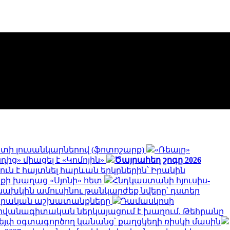
գստի լուսանկարներով (ֆոտոշարք)
«Ռեալը»
ից» միացել է «Կոմոյին»
Ծայրահեղ շոգը 2026
ուն է հայտնել հարևան երկրներին՝ Իրանին
ոքի խաղաց «Սյոնի» հետ
Հնդկաստանի հյուսիս-
նախկին ամուսինու թանկարժեք նվերը՝ դստեր
րարական աշխատանքները
Դամասկոսի
դիվանագիտական ներկայացում է խաղում. Թեհրանը
վեյփ օգտագործող կանանց՝ քաղցկեղի ռիսկի մասին