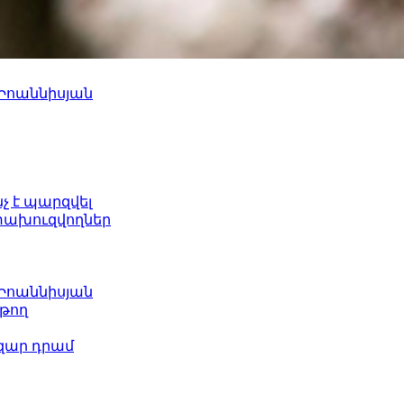
 Իոաննիսյան
նչ է պարզվել
ետախուզվողներ
 Իոաննիսյան
թող
ազար դրամ