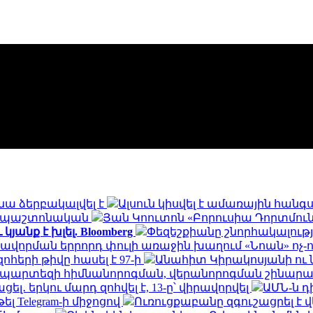
նա ձերբակալվել է
Ալսուն կիսվել է ամառային հան
ն․ պաշտոնական
Յան Կոուտոն «Բորուսիա Դորտմունդ
անք է խլել. Bloomberg
Փեզեշքիանը շնորհակալությ
ավորման երրորդ փուլի առաջին խաղում «Նոան» ոչ-
հերի թիվը հասել է 97-ի
Անահիտ Կիրակոսյանի ու 
ապարտեզի հիմնանորոգման, վերանորոգման շինա
․ երկու մարդ զոհվել է, 13-ը՝ վիրավորվել
ԱՄՆ-ն 
ել Telegram-ի միջոցով
Ուռուցքաբանը զգուշացրել է 