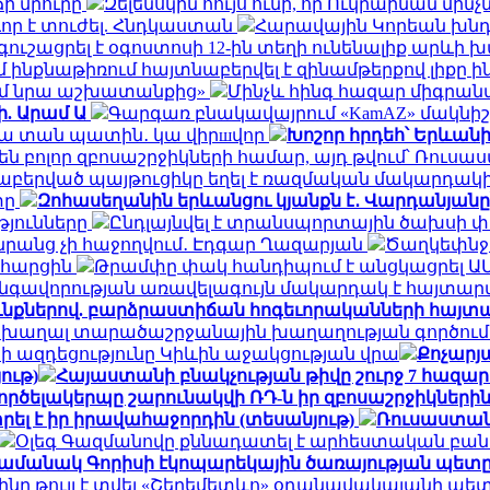
ճի մրուրը
Զելենսկին հույս ունի, որ Ուկրաինան մի
որ է տուժել. Հնդկաստան
Հարավային Կորեան խնդր
ւշացրել է օգոստոսի 12-ին տեղի ունենալիք արևի
ինքնաթիռում հայտնաբերվել է զինամթերքով լիքը 
եմ նրա աշխատանքից»
Մինչև հինգ հազար միգրանտ
ի. Արամ Ա
Գարգառ բնակավայրում «KamAZ» մակնիշ
ակա տան պատին․ կա վիրшվոր
Խոշոր հրդեհ՝ Երևան
ն բոլոր զբոսաշրջիկների համար, այդ թվում՝ Ռու
նաբերված պայթուցիկը եղել է ռազմական մակարդակ
տը
Զոհասեղանին երևանցու կյանքն է․ Վարդանյանը
թյունները
Ընդլայնվել է տրանսպորտային ծախսի 
դա նրանց չի հաջողվում․ Էդգար Ղազարյան
Ծաղկեփնջեր
ն հարցին
Թրամփը փակ հանդիպում է անցկացրել Ա
գավորության առավելագույն մակարդակ է հայտար
ւնքներով. բարձրաստիճան հոգեւորականների հայտ
 խաղալ տարածաշրջանային խաղաղության գործում.
ի ազդեցությունը Կիևին աջակցության վրա
Քոչարյա
ութ)
Հայաստանի բնակչության թիվը շուրջ 7 հազար
ործելակերպը շարունակվի ՌԴ-ն իր զբոսաշրջիկների
ել է իր իրավահաջորդին (տեսանյութ)
Ռուսաստան
Օլեգ Գազմանովը քննադատել է արհեստական բան
ամանակ Գորիսի էկոպարեկային ծառայության պետը
ինը թույլ է տվել «Շերեմետևո» օդանավակայանի պ