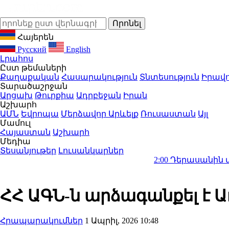
Հայերեն
Русский
English
Լրահոս
Ըստ թեմաների
Քաղաքական
Հասարակություն
Տնտեսություն
Իրավո
Տարածաշրջան
Արցախ
Թուրքիա
Ադրբեջան
Իրան
Աշխարհ
ԱՄՆ
Եվրոպա
Մերձավոր Արևելք
Ռուսաստան
Այլ
Մամուլ
Հայաստան
Աշխարհ
Մեդիա
Տեսանյութեր
Լուսանկարներ
2:00
Դերասանին մեղադրում 
ՀՀ ԱԳՆ-ն արձագանքել է 
Հրապարակումներ
1 Ապրիլ, 2026 10:48