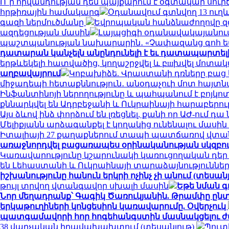
Ո՞ր հիվանդության դեմ պայքարում է օգտակար սուր
հրթիռային համակարգ
Օդանավում գտնվող 13 ուղև
գազի ներմուծմանը
Եվրոպական հանձնաժողովը զգո
ազդեցության մասին
Լայպցիգի օդանավակայանում 
պաշտպանության նախարարին․ «Չափազանց գոհ 
դատարան կանչելն անընդունելի է եւ դատապարտել
երթևեկելի հատվածից, կողաշրջվել և բшխվել մոտ
աղբավայրում
Կոբախիձե. Վրաստանի դռները բաց ե
միջադեպի հետաքննություն․ անօդաչուի մոտ հայտ
Ինֆանտինոյի ներողությունը և պահպանում է բոյկո
քննարկվել են Ադրբեջանի և Ուկրաինայի հարաբերու
Այս ձևով ինձ փորձում են լռեցնել, քանի որ ԱԺ-ում 
Մելիքյանն արձագանքել է կողակից ունենալու մասի
Իտալիայի 27 քաղաքներում տապի պատճառով վտան
առաջնորդվել բացառապես օրինականության սկզբո
Կառավարությունը կշարունակի կառուցողական դեր
են Լեհաստանի և Ուկրաինայի տարաձայնություններ
իշխանությունը հանուն երկրի ոչինչ չի անում (տեսանյ
թույլ տրվող վտանգավոր սխալի մասին
Եթե նման գ
Նոր մեղադրանք՝ Գագիկ Ծառուկյանին. Թրամփը ընտր
երկաթուղիների կոնցեսիոն կառավարումը. Օվերչուկ
պատգամավորի հոր հոգեհանգստին մասնակցելու ժ
38 վարչական իրավախախտում (տեսանյութ)
Պուտ