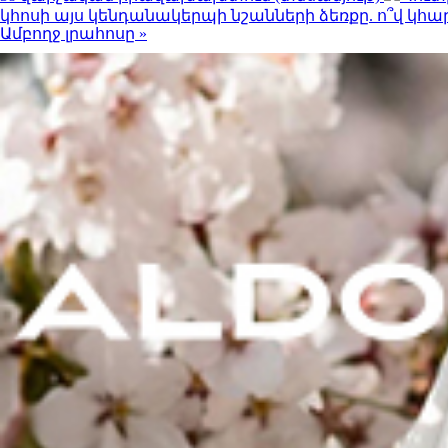
կհոսի այս կենդանակերպի նշանների ձեռքը. ո՞վ կ
Ամբողջ լրահոսը »