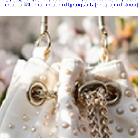
հարստանա
Լեհաստանում կբացեն Եվրոպայում Աս