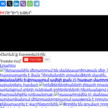
ՈՒՂԻՂ ԵԹԵՐ
Հետևե՛ք Euromedia24-ին
Youtube-ում`
Լրահոս
Դերասանին մեղադրում են մանկապղծության մեջ․ 
հայտարարել է Յան Դիոմանդեի տրանսֆերի մասի
թվականին Եվրոպայում ավելի քան 25 հազար մարդու կյ
աջակցելու համար
Կոնֆերենցիաների լիգայի որակ
արևելքում տեղի ունեցած ջրհեղեղների հետևանքով զո
հարսանիքին (տեսանյութ)
Կապահովվեն 61 մանկ
արվարձանում միկրոավտոբուսում պայթյուն է որոտացել
քննադատել է Վաշինգտոնին
Փորձել են գումար շորթ