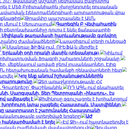
նչև 2027 թվականը կմշակի սեփական բալիստիկ
ել է Մեծ Բրիտանիային չխոչընդոտել ռուսական
 խավարման էլեկտրաէներգիայի արտադրության վրա
ինքնաթիռ
Թրամփը պաշտպանել է ԱՄՆ
 մնում է Սեուտայում
Գարեգին Բ Վեփահառին
ի բետոնախառնիչը դուրս է եկել ճանապարհի
ի Սիլիկյան թաղամասի հարևանությամբ գտնվող
սաստանից ժամանածների
Լայպցիգում տեղի ունեցած
ի
Սկանդալ ՖԻՖԱ-ում․ ՈՒԵՖԱ-ն մերժել է
՝ Երևանի օդի որակի մասին (տեսանյութ)
Կիևում
փոխհատուցման ծրագրի շահառուների շրջանակը
, մեքենայում արված ջերմ լուսանկարներ. Էլիզ
ՄՆ հետախուզական համայնքի ղեկավարների հետ
արվել
Կոչ ենք անում իշխանություններին
արարությունը
Ձեր առաջնորդությամբ ՀՀ
 Գուտերեշը՝ Փաշինյանին
ՌԴ ԱԳՆ-ում գնահատել
նի, Սարգսյանի, Տեր-Պետրոսյանի «ինադու». էս
ով ավելացել է
Քիմիկոսը զգուշացրել է խոհանոցում
ն խորհուրդ կտա չայցելել Հայաստան. Մատվիենկո
ը պատրաստ է շարունակել Հայաստանի
ականությամբ ստեղծված երգերը
ԱԺ
 հանկարծամահ է եղել
«Էմ Ջի»-ում հայտնաբերվել է
ետական բաժնեմասի մասնավորեցումը
Գումարը