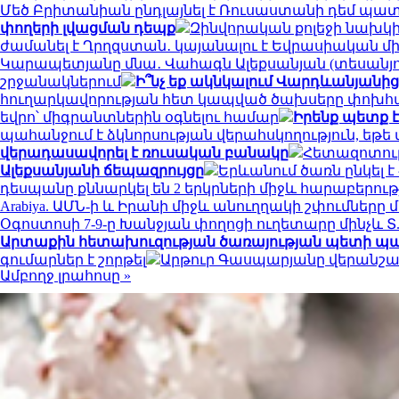
Մեծ Բրիտանիան ընդլայնել է Ռուսաստանի դեմ պա
փողերի լվացման դեպք
Զինվորական քոլեջի նախկի
ժամանել է Ղրղզստան․ կայանալու է Եվրասիական 
Կարապետյանը մնա․ Վահագն Ալեքսանյան (տեսանյո
շրջանակներում
Ի՞նչ եք ակնկալում Վարդևանյանից,
հուղարկավորության հետ կապված ծախսերը փոխհ
եվրո՝ միգրանտներին օգնելու համար
Իրենք պետք է
պահանջում է ձկնորսության վերահսկողություն, եթե
վերադասավորել է ռուսական բանակը
Հետազոտութ
Ալեքսանյանի ճեպազրույցը
Երևանում ծառն ընկել 
դեսպանը քննարկել են 2 երկրների միջև հարաբերու
Arabiya. ԱՄՆ-ի և Իրանի միջև անուղղակի շփումները 
Օգոստոսի 7-9-ը Խանջյան փողոցի ուղետարը մինչև Տ
Արտաքին հետախուզության ծառայության պետի պ
գումարներ է շորթել
Արթուր Գասպարյանը վերանշա
Ամբողջ լրահոսը »