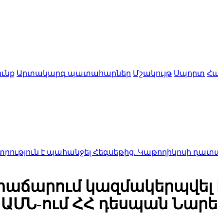
ւնք
Արտակարգ պատահարներ
Մշակույթ
Սպորտ
Հա
 պահանջել Հեգսեթից. Կաթողիկոսի դատական նիստ
տաճարում կազմակերպվել 
վ ԱՄՆ-ում ՀՀ դեսպան Նարե