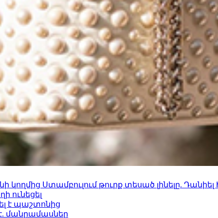
 կողմից Ստամբուլում թուրք տեսած լինելը. Դանիել
ի ունեցել
ել է պաշտոնից
է. մանրամասներ