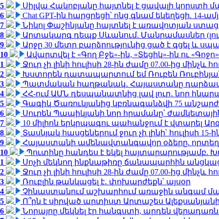
5
Սիլվա Հակոբյանը հայտնել է ցավալի կորստի մ
6
Chat GPT-ին հարցրեցի՝ ոնց գնամ եկեղեցի. 14-
7
Նիկոլ Փաշինյանը հայտնել է առավոտյան ստ
8
Արտակարգ դեպք Սևանում. Մանրամասներ (լո
9
Արջը 30 մետր բարձրությունից ցած է գցել և ս
10
Ավարտվել է «Գող Բջե»-ին, «Տեցիկ»-ին ու «Գոջ
1
Ջուր չի լինի հուլիսի 28-ին ժամը 07.00-ից մինչև հո
2
Խստորեն դատապարտում եմ Ռուբեն Ռուբինյանի
3
Պատմական հաղթանակ․ Հայաստանը դարձավ 
4
ՀՀ-ում ԱՄՆ դեսպանատնից լավ լուր․ նոր հնար
5
Գագիկ Ծառուկյանից կբռնագանձվի 75 անշարժ գո
6
Սուրեն Պապիկյանի նոր հրամանը՝ ժամկետային
7
10 միլիոն երկրպագու պահանջում է վտարել Արգ
8
Տասնյակ հասցեներում ջուր չի լինի՝ հուլիսի 15-ին
9
Հայաստանի ամենավտանգավոր օձերը. որտեղ
10
Պուտինը հանդես է եկել հայտարարությամբ. Խո
1
Սոչի մեկնող ինքնաթիռը ճանապարհին անցկացրե
2
Ջուր չի լինի հուլիսի 28-ին ժամը 07.00-ից մինչև հո
3
Ռուբլին թանկացել է․ փոխարժեքն՝ այսօր
4
Չինաստանում աշխարհում առաջին անգամ մա
5
Ո՞րն է սիրված արտիստ Արտաշես Ալեքսանյա
6
Նորայրը մեկնել էր հանգստի, արդեն վերադառն