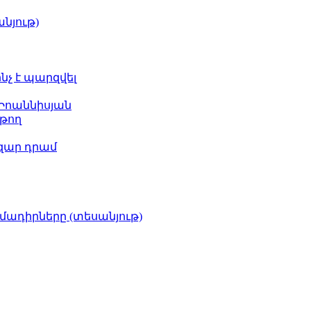
նյութ)
ինչ է պարզվել
 Իոաննիսյան
թող
ազար դրամ
իմադիրները (տեսանյութ)