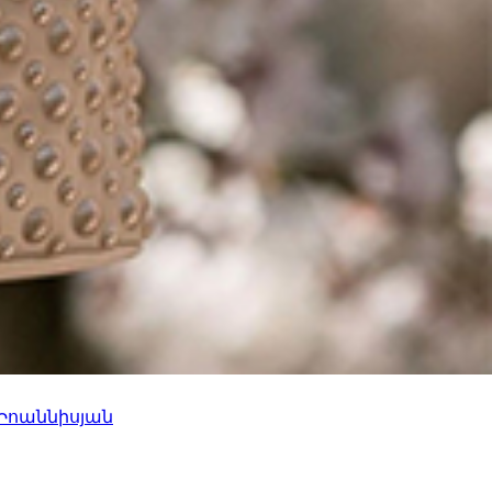
 Իոաննիսյան