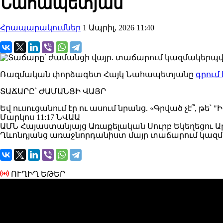
Նահապետյան
Հրապարակումներ
1 Ապրիլ, 2026 11:40
Ռազմական փորձագետ Հայկ Նահապետյանը
գրում 
ՏԱՃԱՐԸ՝ ԺԱՄԱՆՑԻ ՎԱՅՐ
Եվ ուսուցանում էր ու ասում նրանց. «Գրված չէ՞, թե՝
Մարկոս 11:17 ՆՎԱԱ
ԱՄՆ Հայաստանյայց Առաքելական Սուրբ Եկեղեցու Ա
Ղևոնդյանց առաջնորդանիստ մայր տաճարում կազմակ
ՈՒՂԻՂ ԵԹԵՐ