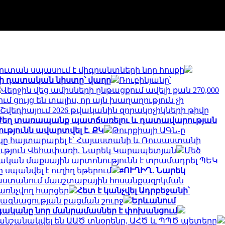
ուտան սպասում է միգրանտների նոր հոսքի
սի դատական նիստը՝ վաղը
Ռուբինյանը՝
Վերջին վեց ամիսների ընթացքում ավելի քան 270,000
մ ցույց են տալիս, որ այն խաղաղություն չի
Շվեդիայում 2026 թվականին զորակոչիկների թիվը
ուժեղ տառապանք պատճառելու և դատավարության
թյունն ավարտվել է. ՔԿ
Թուրքիայի ԱԳՆ-ը
ւկը հայտարարել է՝ Հայաստանի և Ռուսաստանի
կցություն Վեհափառի. Նարեկ Կարապետյան
Մեծ
ական մաքսային արտոնությունն է տրամադրել ՊԵԿ
սպանվել է ուղիղ եթերում
#ՈՒՂԻՂ․ Նարեկ
րաստանում մասշտաբային հոսանքազրկման
առնչվող հարցեր
Հետ է կանչվել Ադրբեջանի՝
ավագնացության բացման շուրջ
Երևանում
գականը նոր մանրամասներ է փոխանցում
անշանակվել են ԱԱԾ տնօրենը, ԱՀԾ և ՊՊԾ պետերը