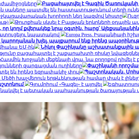
տժամիջոցները
Բացահայտվել է Գագիկ Ծառուկյանի
ն սաները պատմել են հաստատությունում տեղի ունեց
միջկառավարական խորհրդի նեղ կազմով նիստը
Ուզո
ւթ)
Թուրքիան սկսել է Բալթյան երկրների օդային պ
 որ կողմ քվերակեք նրա օգտին․ հարց՝ Ալեքսանյանին
ատուցելու նպատակով
Europa Press. Իսպանիայի իշ
 կարողանան խլել, պայքարում ենք իրենց ապօրինու
 միանա ԵՄ-ին
Նիկոլ Փաշինյանը աշխատանքային այ
յունը բացահայտել է շաքարախտի ռիսկը նվազեցնել
է Հասմիկ Խոջյանի մեքենայի վրա. նա բողոքով դիմ
թյունների զարգացման ուղիները
Փաշինյանի որոշմա
մտել են իրենց եզրափակիչ փուլ
Պաշտոնական․ Մոհա
. Մեծի խաչմերուկ երթևեկության համար փակ է լինել
աշտոնում
Գյումրիում «Գազել» է այրվել
Եգիպտոսու
նակվել է պետական պահպանության ծառայության