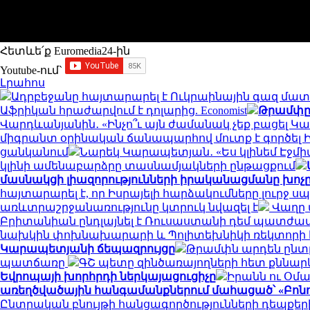
Հետևե՛ք Euromedia24-ին
Youtube-ում`
Լրահոս
Ադրբեջանը հայտարարել է Ուկրաինային գազ մ
Աֆրիկան ​​հրաժարվում է դոլարից. Economist
Թրամփը 
Վարդևանյանին․ «Ինչո՞ւ այն ժամանակ չեք բացել Կար
միգրանտ օրինական ճանապարհով մուտք է գործել
ցանկանում
Նարեկ Կարապետյան․ «Ես կլինեմ Էջմիա
կլինի ամենաբարձրը տասնամյակների ընթացքում
մասնակցի լիազորությունների իրականացմանը խոչըն
հայտարարել է, որ Իսրայելի հարձակումները լուրջ ս
առևտրաշրջանառությունը կտրուկ նվազել է
Վաղը 
Բրիտանիան ընդլայնել է Ռուսաստանի դեմ պատժամի
նախկին փոխնախարարի և Պոլիտեխնիկի ռեկտորի հ
Կարապետյանի ճեպազրույցը
Թրամփն արդեն ընտր
պատճառը
ԳՇ պետը զինծառայողների հետ քննար
Եվրոպայի խորհրդի ներկայացուցիչը
Իրանն ու Օմա
առեղծվածային հանգամանքներում մահացած՝ «Բոն
Ընտրական բնույթի հանցագործությունների դեպքերի