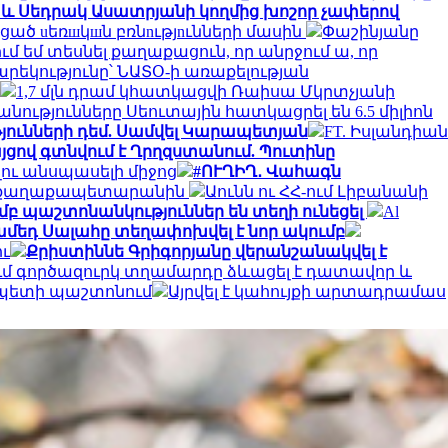
 և Սեդրակ Ասատրյանի կողմից խոշոր չափերով
ած uեռшկшն բռնnւթյnւնների մասին
Փաշինյանը
ւմ եմ տեսնել քաղաքացուն, որ անրջում ա, որ
արեկությունը՝ ՆԱՏՕ-ի առաքելության
1,7 մլն դրամ կհատկացվի Ռաիսա Մկրտչյանի
խանությունները Սեուտային հատկացրել են 6.5 միլիոն
թյունների դեմ. Սամվել Կարապետյան
FT. Իսլանդիան
ցով գտնվում է Ղրղզստանում. Պուտինը
ու անսպասելի միջոց
#ՈՒՂԻՂ․ Վահագն
ել է քաղաքապետարանին
Աունն ու ՀՀ-ում Լիբանանի
մբ պաշտոնանկություններ են տեղի ունեցել
Al
մեդ Սալահը տեղափոխվել է նոր ակումբ
ու
Քրիստիննե Գրիգորյանը վերանշանակվել է
մ գործազուրկ տղամարդը ձևացել է դատավոր և
 պետի պաշտոնում
Այրվել է կահույքի արտադրամաս