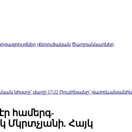
րցազրույցներ
Վերլուծական
Ծաղրանկարներ
ը՝ վաղը
17:22
Ռուբինյանը՝ Վարդևանյանին․ «Ինչո՞ւ այ
էր համերգ-
կ Մկրտչյանի. Հայկ