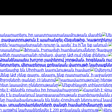
ատակարարելու իր պատրաստակամության մասին
Սե
բացատրություն է պահանջել Հեգսեթից. Կաթողիկո
են Կարապետյանի դուռը և ասել՝ էս ի՞նչ եք անում»
 Իսպանիա
Ֆիդան. Իսրայելի հարձակումները Գազայու
ծնի դատարանի դիմաց, վաղը ԱԺ-ում չենք լինելու»
Առանձնապես խոշոր չափերով շորթման, հոգեկան 
դոտելու վերաբերյալ քրեական վարույթի նախաքննու
պառնալիք են Սիրիայի կայունության համար
Օվերչո
մենք ԱԺ չենք գալու, գնալու ենք դատարան՝ ի աջա
ջոցների ցանկը 19 կետով
Կառավարությունը հերթ
ետ կապվող ընկերությանը
Մեքսիկացի տիկտոկերը 
ել է Վենսին որպես իր իրավահաջորդ
Հայտնի է Վ
կել է ն բանակում կարգապահության բարձրացմանն 
նը համաձայնության են եկել Հորմուզի նեղուցում ն
ուս» սուպերմարկետների ցանցի համահիմնադրի ազ
 առթիվ նախաձեռնվել է 209 քրեական վարույթ
Վեր