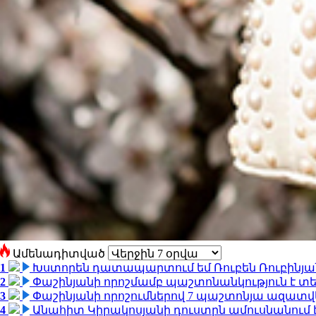
Ամենադիտված
1
Խստորեն դատապարտում եմ Ռուբեն Ռուբինյանի
2
Փաշինյանի որոշմամբ պաշտոնանկություն է տեղ
3
Փաշինյանի որոշումներով 7 պաշտոնյա ազատվ
4
Անահիտ Կիրակոսյանի դուստրն ամուսնանում 