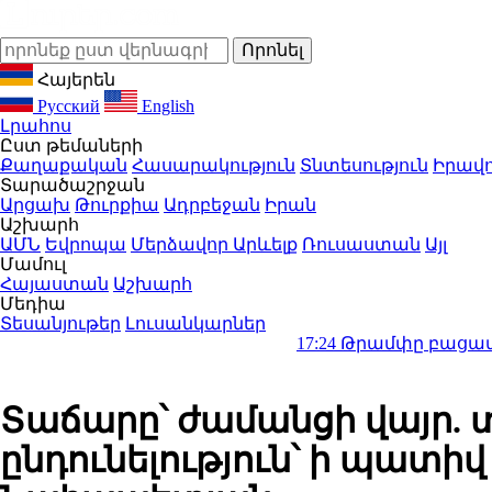
Հայերեն
Русский
English
Լրահոս
Ըստ թեմաների
Քաղաքական
Հասարակություն
Տնտեսություն
Իրավո
Տարածաշրջան
Արցախ
Թուրքիա
Ադրբեջան
Իրան
Աշխարհ
ԱՄՆ
Եվրոպա
Մերձավոր Արևելք
Ռուսաստան
Այլ
Մամուլ
Հայաստան
Աշխարհ
Մեդիա
Տեսանյութեր
Լուսանկարներ
17:24
Թրամփը բացատրություն է
Տաճարը՝ ժամանցի վայր. 
ընդունելություն՝ ի պատի