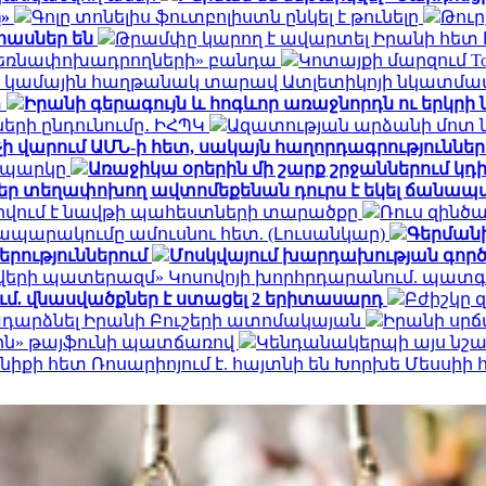
ը»
Գոլը տոնելիս ֆուտբոլիստն ընկել է թունելը
Թուր
հասներ են
Թրամփը կարող է ավարտել Իրանի հետ 
և բեռնափոխադրողների» բանդա
Կոտայքի մարզում Toy
ն կամային հաղթանակ տարավ Ատլետիկոյի նկատմա
տ
Իրանի գերագույն և հոգևոր առաջնորդն ու երկր
երի ընդունումը․ ԻՀՊԿ
Ազատության արձանի մոտ նա
չի վարում ԱՄՆ-ի հետ, սակայն հաղորդագրություններ
ն պարկը
Առաջիկա օրերին մի շարք շրջաններում կդ
ներ տեղափոխող ավտոմեքենան դուրս է եկել ճանապա
այրվում է նավթի պահեստների տարածքը
Ռուս զինծա
հրապարակումը ամուսնու հետ. (Լուսանկար)
Գերման
րություններում
Մոսկվայում խարդախության գործ
վերի պատերազմ» Կոսովոյի խորհրդարանում. պատգա
ում. վնասվածքներ է ստացել 2 երիտասարդ
Բժիշկը 
ադարձնել Իրանի Բուշերի ատոմակայան
Իրանի սրճ
լֆին» թայֆունի պատճառով
Կենդանակերպի այս նշանն
նիքի հետ Ռոսարիոյում է. հայտնի են Խորխե Մեսսի