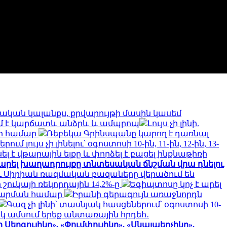
ական կալանքս, քրվարույթի մասին կասեմ
մ է կարճատև անձրև և ամպրոպ
Լույս չի լինի.
0-ի համար
Ռեբեկա Գրինսպանը կարող է դառնալ
մ լույս չի լինելու՝ օգոստոսի 10-ին, 11-ին, 12-ին, 13-
ել է վթարային ելքը և փորձել է բացել ինքնաթիռի
րարել խաղադրույքը տնտեսական ճնշման վրա դնելու
 Սիրիան ռազմական բազաները վերածում են
ուկայի ռեկորդային 14,2%-ը
Եգիպտոսը կոչ է արել
արարման համար
Իրանի գերագույն առաջնորդն
Գազ չի լինի՝ տասնյակ հասցեներում՝ օգոստոսի 10-
կ ամսում երեք անտառային հրդեհ․
Սերգուլիկը», «Փումփուլիկը», «Սնայպերչիկը»,