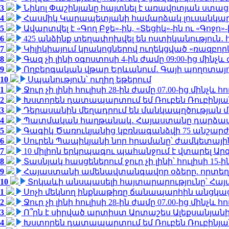
3
Նիկոլ Փաշինյանը հայտնել է առավոտյան ստ
4
Հասմիկ Կարապետյանի համարձակ լուսանկարն
5
Ավարտվել է «Գող Բջե»-ին, «Տեցիկ»-ին ու «Գոջ
6
425 անձինք տեղափոխվել են ոստիկանություն․
7
Կիլիկիայում կրակոցներով ուղեկցված «ռազբո
8
Գազ չի լինի օգոստոսի 4-ին ժամը 09:00-ից մինչև 
9
Ողբերգական վթար Երևանում․ Գայի պողոտայում 
10
Սպանություն՝ ուղիղ եթերում
1
Ջուր չի լինի հուլիսի 28-ին ժամը 07.00-ից մինչև հո
2
Խստորեն դատապարտում եմ Ռուբեն Ռուբինյանի
3
Դերասանին մեղադրում են մանկապղծության մե
4
Պատմական հաղթանակ․ Հայաստանը դարձավ 
5
Գագիկ Ծառուկյանից կբռնագանձվի 75 անշարժ գո
6
Սուրեն Պապիկյանի նոր հրամանը՝ ժամկետային
7
10 միլիոն երկրպագու պահանջում է վտարել Արգ
8
Տասնյակ հասցեներում ջուր չի լինի՝ հուլիսի 15-ին
9
Հայաստանի ամենավտանգավոր օձերը. որտեղ
10
Տոկաևի անսպասելի հայտարարությունը՝ Հայ
1
Սոչի մեկնող ինքնաթիռը ճանապարհին անցկացրե
2
Ջուր չի լինի հուլիսի 28-ին ժամը 07.00-ից մինչև հո
3
Ո՞րն է սիրված արտիստ Արտաշես Ալեքսանյա
4
Խստորեն դատապարտում եմ Ռուբեն Ռուբինյանի