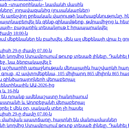
ացած «տարօրինակ» նամակի մասին
երը՝ լողավազանից (լուսանկարներ)
ո»-ին առնչվող քրեական վարույթի նախաքննությունը. ի
 հայտնաբերվել են զենք-զինամթերք, թմրամիջոց և հ
րկայի» բացառիկ տեսանյութ է հրապարակվել
ժամը 18:00-ն
մեքենաներ են բախվել, մեկ այլ մեքենայի վրա էլ ցո
ւլիսի 29-ը ժամը 07.00-ն
 կողմից Ստամբուլում թուրք տեսած լինելը. Դանիել
ջ․ նա ձերբակալվել է
աշխարհի առաջնության մեդալային հաշվարկի հաղ
ւյք, 42 ավտոմեքենա, 105 միլիարդ 865 միլիոն 865 հ
 զինծառայողների վերաբերյալ
ենտինային ԱԱ-2026-ից
 և 16-ին
 են դրանք ամենաշատը հանդիպում
աստանի և Ադրբեջանի վերաբերյալ
լ է մեկ օր, սակայն տեղ չի հասել
ւլիսի 29-ը ժամը 07.00-ն
նի մահվան պատճառը. հայտնի են մանրամասներ
 կողմից Ստամբուլում թուրք տեսած լինելը. Դանիել