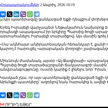
Հրապարակումներ
2 Ապրիլ, 2026 10:19
Երեկ Իսրայելի վարչապետ Նեթանյահուն նախօրոք ձայ
որպեսզի ապագայում իր երկիրը Պարսից ծոցի արաբ
արտահանելու Իսրայելի տարածքով։ Այս մասին գրե
«Սա ակնհայտ անիրատեսական հեռանկար է, քանի ո
կարող է հարուցել «արաբական փողոցի» չափազանց
Միևնույն ժամանակ, այսօր «Ալ-Ջազիրայի» արաբա
Պարսից ծոցի տարածաշրջանի ճակատագրի մասին՝ նշ
անվտանգությունը, ուստի կարիք է լինելու նոր՝ Ի
Կասկած չկա, որ այս պատերազմը ցանկացած ելքի դե
Արևելքի պատկերը՝ ազդելով նաև հարակից և ավելի
ՈՒՂԻՂ ԵԹԵՐ