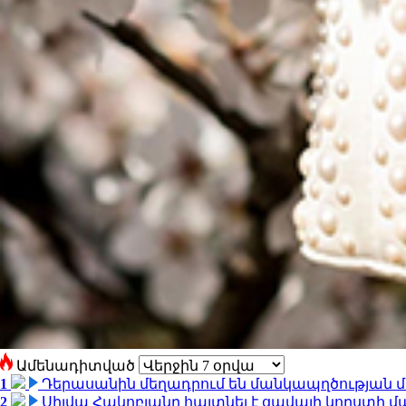
Ամենադիտված
1
Դերասանին մեղադրում են մանկապղծության մե
2
Սիլվա Հակոբյանը հայտնել է ցավալի կորստի մ