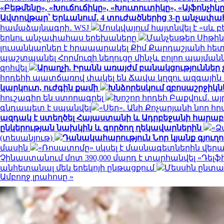
«Բեթմենը», «Խուճուճիկը», «Խուտուտիկը», «Այֆոնչիկ
Ավտովթար՝ Երևանում․ 4 տուժածներից 3-ը անչափա
համաձայնագրի․ WSJ
Մոսկվայում հայտնվել է «ս
երկու անչափահաս երեխաները
Մանչեսթեր Սիթի
լուսանկարներ է հրապարակել Քիմ Քարդաշյանի հե
պաշտպանել Հորմուզի նեղուցը մինչև բոլոր պայմանն
զոհվել
Արաղչի. Իրանն առայժմ բանակցություններ 
հրդեհի պատճառով փակել են Ճավա կղզու ազգայի
կարկուտ, ուժգին քամի
Խնձորեսկում զբոսաշրջիկ
հուշագիր են ստորագրել
Խոշոր հրդեհ Բաքվում․ 
գնդապետ է սպանվել
«Սեր». Անի Քոչարյանի նոր 
ազդակ է ստեղծել Հայաստանի և Ադրբեջանի հարաբե
ընկերության նախկին և գործող ղեկավարներին
«Ձ
(տեսանյութ)
Դանակահարություն Նոր կյանք գյուղ
մասին
«Ռոսատոմը» սկսել է մասնագետներին վեր
Չինաստանում մոտ 390,000 մարդ է տարհանվել «Դե
անհետանալ մեկ երեկոյի ընթացքում
Մեսսին ընտա
Ամբողջ լրահոսը »