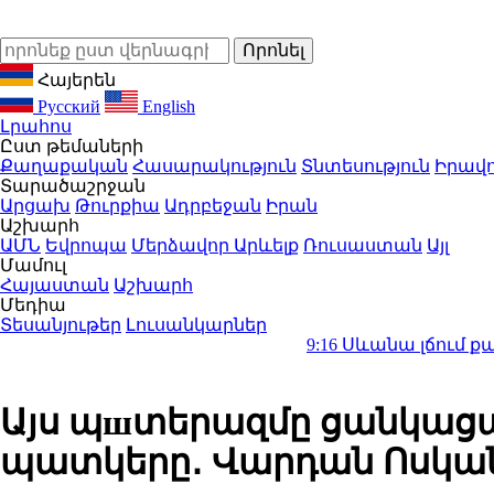
Հայերեն
Русский
English
Լրահոս
Ըստ թեմաների
Քաղաքական
Հասարակություն
Տնտեսություն
Իրավո
Տարածաշրջան
Արցախ
Թուրքիա
Ադրբեջան
Իրան
Աշխարհ
ԱՄՆ
Եվրոպա
Մերձավոր Արևելք
Ռուսաստան
Այլ
Մամուլ
Հայաստան
Աշխարհ
Մեդիա
Տեսանյութեր
Լուսանկարներ
9:16
Սևանա լճում քաղաքացին ո
Այս պшտերազմը ցանկացած
պատկերը․ Վարդան Ոսկա