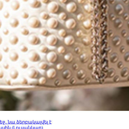
ջ․ նա ձերբակալվել է
ասին (Լուսանկար)