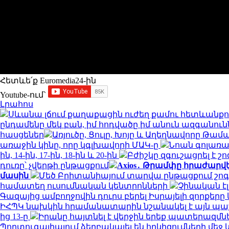
Հետևե՛ք Euromedia24-ին
Youtube-ում`
Լրահոս
Սևանա լճում քաղաքացին ուժեղ քամու հետևանքո
ընդամենը մեկ բան, իմ հոդվածը իմ անուն ազգանունն
հասցեներ
Առյուծը, Ցուլը, Խոյը և Աղեղնավորը Թա
առաջին կինը, որը կգլխավորի ՄԱԿ-ը
Նոան գոլառ
ին, 14-ին, 17-ին, 18-ին և 20-ին
Բժիշկը զգուշացրել է 
դուռը՝ չվերթի ընթացքում
Axios․ Թրամփը հրաժարվ
մասին
Մեծ Բրիտանիայում տարվա ընթացքում շոգ 
համատեղ ուսումնական կենտրոնների
Չինական էլ
Գազայից ամբողջովին դուրս բերել Իսրայելի զորք
ԻՀՊԿ նախկին հրամանատարին նշանակել է այն պաշտ
ից 13-ը
Իրանը հայտնել է վերջին երեք պատերազմ
Պորտուգալիայում ձերբակալել են հրկիզումների մե