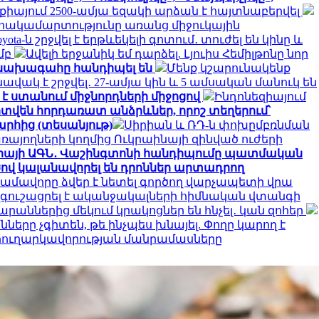
քիայում 2500-ամյա եզակի արձան է հայտնաբերվել
հակամարտությունը առանց միջուկային
ota-ն շրջվել է երթևեկելի գոտում․ տուժել են կինը և
մբ
Ավելի երջանիկ եմ դարձել. Լյուիս Հեմիլթոնը նոր
ի նախագահը հանդիպել են
Մենք կշարունակենք
վակ է շրջվել․ 27-ամյա կին և 5 ամսական մանուկ են
 է ստանում միջնորդների միջոցով
Ինդոնեզիայում
իտվեն հորդառատ անձրևներ, որոշ տեղերում՝
րհից (տեսանյութ)
Սիրիան և ՌԴ-ն փոխըմբռնման
ռայողների կողմից Ուկրաինայի զինված ուժերի
իայի ԱԳՆ․ Վաշինգտոնի հանդիպումը պատմական
ով կալանավորել են դրոններ արտադրող
մավորը ձվեր է նետել գործող վարչապետի վրա
զգուշացրել է ականջակալների հիմնական վտանգի
արաններից մեկում կրակոցներ են հնչել․ կան զոհեր
երը չգիտեն, թե ինչպես խնայել. Փողը կարող է
ի հուղարկավորության մանրամասները