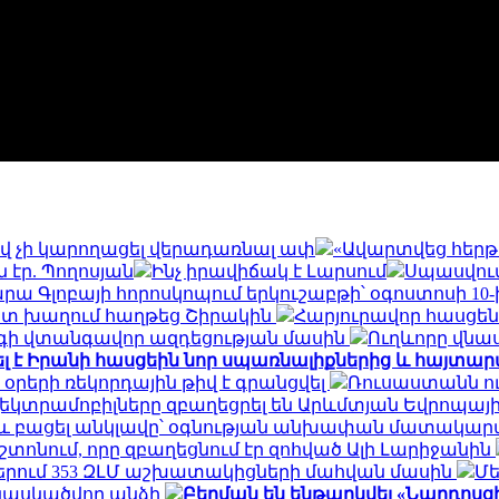
վ չի կարողացել վերադառնալ ափ
«Ավարտվեց հերթ
 էր. Պողոսյան
Ինչ իրավիճակ է Լարսում
Սպասվու
մարա Գլոբայի հորոսկոպում երկուշաբթի՝ օգոստոսի 1
ատ խաղում հաղթեց Շիրակին
Հարյուրավոր հասցեներու
շոգի վտանգավոր ազդեցության մասին
Ուղևորը վնաս
ել է Իրանի հասցեին նոր սպառնալիքներից և հայտա
օրերի ռեկորդային թիվ է գրանցվել
Ռուսաստանն ու
եկտրամոբիլները զբաղեցրել են Արևմտյան Եվրոպայի շ
երը և բացել անկլավը՝ օգնության անխափան մատակ
ոնում, որը զբաղեցնում էր զոհված Ալի Լարիջանին
ներում 353 ԶԼՄ աշխատակիցների մահվան մասին
Մե
ջ կասկածվող անձի
Բերման են ենթարկվել «Նարդոսցի 