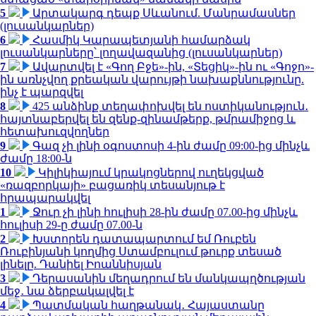
5
Արտակարգ դեպք Սևանում. Մանրամասներ
(լուսանկարներ)
6
Հասմիկ Կարապետյանի համարձակ
լուսանկարները՝ լողավազանից (լուսանկարներ)
7
Ավարտվել է «Գող Բջե»-ին, «Տեցիկ»-ին ու «Գոջո»-
ին առնչվող քրեական վարույթի նախաքննությունը.
ինչ է պարզվել
8
425 անձինք տեղափոխվել են ոստիկանություն․
հայտնաբերվել են զենք-զինամթերք, թմրամիջոց և
հետախուզվողներ
9
Գազ չի լինի օգոստոսի 4-ին ժամը 09:00-ից մինչև
ժամը 18:00-ն
10
Կիլիկիայում կրակոցներով ուղեկցված
«ռազբորկայի» բացառիկ տեսանյութ է
հրապարակվել
1
Ջուր չի լինի հուլիսի 28-ին ժամը 07.00-ից մինչև
հուլիսի 29-ը ժամը 07.00-ն
2
Խստորեն դատապարտում եմ Ռուբեն
Ռուբինյանի կողմից Ստամբուլում թուրք տեսած
լինելը. Դանիել Իոաննիսյան
3
Դերասանին մեղադրում են մանկապղծության
մեջ․ նա ձերբակալվել է
4
Պատմական հաղթանակ․ Հայաստանը