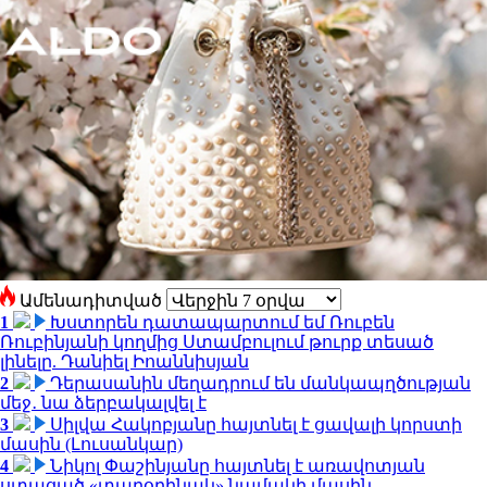
Ամենադիտված
1
Խստորեն դատապարտում եմ Ռուբեն
Ռուբինյանի կողմից Ստամբուլում թուրք տեսած
լինելը. Դանիել Իոաննիսյան
2
Դերասանին մեղադրում են մանկապղծության
մեջ․ նա ձերբակալվել է
3
Սիլվա Հակոբյանը հայտնել է ցավալի կորստի
մասին (Լուսանկար)
4
Նիկոլ Փաշինյանը հայտնել է առավոտյան
ստացած «տարօրինակ» նամակի մասին