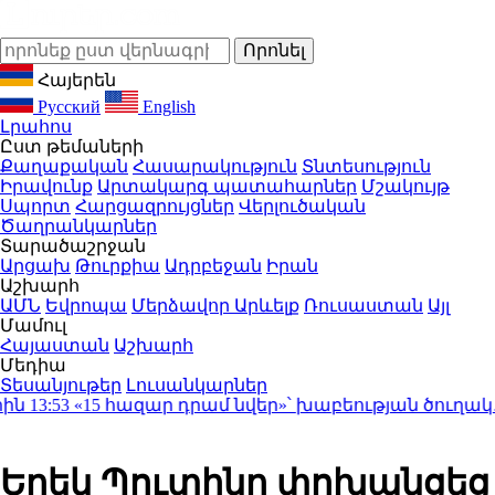
Հայերեն
Русский
English
Լրահոս
Ըստ թեմաների
Քաղաքական
Հասարակություն
Տնտեսություն
Իրավունք
Արտակարգ պատահարներ
Մշակույթ
Սպորտ
Հարցազրույցներ
Վերլուծական
Ծաղրանկարներ
Տարածաշրջան
Արցախ
Թուրքիա
Ադրբեջան
Իրան
Աշխարհ
ԱՄՆ
Եվրոպա
Մերձավոր Արևելք
Ռուսաստան
Այլ
Մամուլ
Հայաստան
Աշխարհ
Մեդիա
Տեսանյութեր
Լուսանկարներ
3:53
«15 հազար դրամ նվեր»՝ խաբեության ծուղակ․ կե
Երեկ Պուտինը փոխանցեց