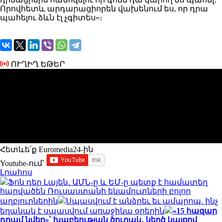
Որովհետև արդարացիորեն վախենում ես, որ դրա
պահելու ձևն էլ չգիտես»։
ՈՒՂԻՂ ԵԹԵՐ
Հետևե՛ք Euromedia24-ին
Youtube-ում`
Լրահոս
Ֆոն դեր Լայեն․ ԱՄՆ-ը և ԵՄ-ը պետք է համատեղ
հարվածեն Ռուսաստանի եկամուտների բոլոր
աղբյուրներին
Սպասվում է անձրեւ եւ ամպրոպ. ինչ
եղանակ է սպասվում առաջիկա օրերին
«15 հազար
դրամ նվեր»՝ խաբեության ծուղակ․ կեղծ կայքով