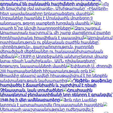
գողանում են բանկային հաշիվների տվյալները
«Ոչ
մի երաշխիք չեմ ստացել». Մխիթարյանը՝ «Ինտերի»
հետ պայմանագիրը երկարաձգելու մասին
Սոբյանինը հայտնել է Մոսկվային մոտեցող 9
անօդաչու թռչող սարքերի խոցման մասին
Այս
տարի ե՞րբ կնշվի խաղողօրհնեքը
Զգուշացում․
Արարատյան դաշտում և մի շարք մարզերում բարձր
հրդեհավտանգ իրավիճակ է սպասվում
Աբովյանում
ոստիկանություն ու քննչական բաժին հասնելը՝
«փորձություն»․ գարշահոտություն, ջարդոնի
վերածված մեքենաներ ու հակասանիտարական
վիճակ
«TRIPP-ը Ադրբեջանին անխոչընդոտ մուտք
կտա դեպի Նախիջևան»․ ԱՄՆ դիվանագետը՝
երթուղու նպատակների մասին
Եփեսոսի Ս. Ժողովի
200 հայրապետների հիշատակության օրն է
Թրամփը գնալով ավելի հիասթափվում է իր ներքին
անվտանգության նախարարից
«Դելֆին» թայֆունը
հարվածել է Ճապոնիային և շարժվում է դեպի
Չինաստան․ կան տուժածներ
Հյուսիսային
կիսագնդում ջերմաստիճանի նոր ռեկորդ է գրանցվել՝
1940-ից ի վեր ամենաբարձրը
Ֆոն դեր Լայենը
կտրուկ է արտահայտվել Ռուսաստանի հասցեին
Սեուտայի ​​պաշտպանությունը ուժեղացվել է