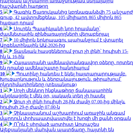
դարձավ աշխարհի առաջնության մեդալային
հաշվարկի հաղթող
5
Գագիկ Ծառուկյանից կբռնագանձվի 75 անշարժ
գույք, 42 ավտոմեքենա, 105 միլիարդ 865 միլիոն 865
հազար դրամ
6
Սուրեն Պապիկյանի նոր հրամանը՝
ժամկետային զինծառայողների վերաբերյալ
7
10 միլիոն երկրպագու պահանջում է վտարել
Արգենտինային ԱԱ-2026-ից
8
Տասնյակ հասցեներում ջուր չի լինի՝ հուլիսի 15-
ին և 16-ին
9
Հայաստանի ամենավտանգավոր օձերը. որտեղ
են դրանք ամենաշատը հանդիպում
10
Պուտինը հանդես է եկել հայտարարությամբ.
Խուզարկություն և ձերբակալություն․ թիրախում՝
ընդդիմադիրները (տեսանյութ)
1
Սոչի մեկնող ինքնաթիռը ճանապարհին
անցկացրել է մեկ օր, սակայն տեղ չի հասել
2
Ջուր չի լինի հուլիսի 28-ին ժամը 07.00-ից մինչև
հուլիսի 29-ը ժամը 07.00-ն
3
Չինաստանում աշխարհում առաջին անգամ
մարդուն փոխպատվաստվել է խոզի մի քանի օրգան
4
Ո՞րն է սիրված արտիստ Արտաշես
Ալեքսանյանի մահվան պատճառը. հայտնի են