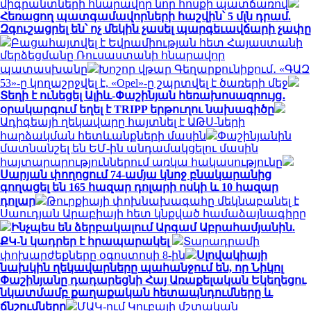
միգրանտների հնարավոր նոր հոսքի պատճառով
Հեռացող պատգամավորների հաշվին՝ 5 մլն դրամ.
Զգուշացրել են՝ ոչ մեկին չասել պարգեւավճարի չափը
Բացահայտվել է Եվրամիության հետ Հայաստանի
մերձեցմանը Ռուսաստանի հնարավոր
պատասխանը
Խոշոր վթար Գեղարքունիքում․ «ԳԱԶ
53»-ը կողաշրջվել է, «Opel»-ը շպրտվել է ծառերի մեջ
Տեղի է ունեցել Ալիև-Փաշինյան հեռախոսազրույց․
օրակարգում եղել է TRIPP երթուղու նախագիծը
Ադիգեայի ղեկավարը հայտնել է ԱԹՍ-ների
հարձակման հետևանքների մասին
Փաշինյանին
մատնանշել են ԵՄ-ին անդամակցելու մասին
հայտարարություններում առկա հակասությունը
Սարյան փողոցում 74-ամյա կնոջ բնակարանից
գողացել են 165 հազար դոլարի ոսկի և 10 հազար
դոլար
Թուրքիայի փոխնախագահը մեկնաբանել է
Սաուդյան Արաբիայի հետ կնքված համաձայնագիրը
Ինչպես են ձերբակալում Արգամ Աբրահամյանին.
ՔԿ-ն կադրեր է հրապարակել
Տարադրամի
փոխարժեքները օգոստոսի 8-ին
Սլովակիայի
նախկին ղեկավարները պահանջում են, որ Նիկոլ
Փաշինյանը դադարեցնի Հայ Առաքելական Եկեղեցու
նկատմամբ քաղաքական հետապնդումները և
ճնշումները
ՄԱԿ-ում Կուբայի մշտական ​​