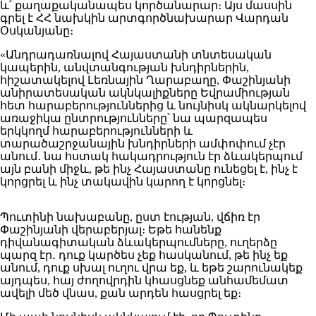
և՛ քաղաքականապես կործանարար։ Այս մասսին
գրել է ՀՀ նախկին արտգործնախարար Վարդան
Օսկանյանը։
«Անդրադառնալով Հայաստանի տնտեսական
կապերին, անվտանգության խնդիրներին,
հիշատակելով Լեռնային Ղարաբաղը, Փաշինյանի
անիրատեսական ակնկալիքները Եվրամիության
հետ հարաբերություններից և նույնիսկ ակնարկելով
առաջիկա ընտրությունները՝ նա պարզապես
երկկողմ հարաբերությունների և
տարածաշրջանային խնդիրների ամփոփում չէր
անում․ նա հստակ հակադրություն էր ձևակերպում
այն բանի միջև, թե ինչ Հայաստանը ունեցել է, ինչ է
կորցրել և ինչ տակավին կարող է կորցնել։
Պուտինի նախաբանը, ըստ էության, վճիռ էր
Փաշինյանի վերաբերյալ։ Եթե հանենք
դիվանագիտական ձևակերպումները, ուղերձը
պարզ էր․ դուք կարծես չեք հասկանում, թե ինչ եք
անում, դուք սխալ ուղու վրա եք, և եթե շարունակեք
այդպես, հայ ժողովրդին կհասցնեք անհամեմատ
ավելի մեծ վնաս, քան արդեն հասցրել եք։