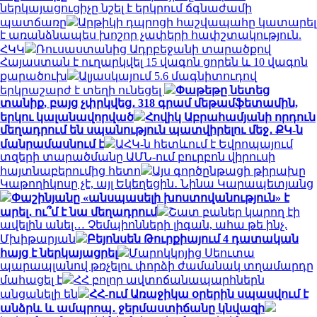
ներկայացուցիչը նշել է երկրում ճգնաժամի
պատճառը
Արթիկի դպրոցի հաշվապահը կատարել
է առանձնապես խոշոր չափերի հափշտակություն.
ՀԿԿ
Ռուսաստանից Ադրբեջանի տարածքով
Հայաստան է ուղարկվել 15 վագոն ցորեն և 10 վագոն
քարածուխ
Ալյասկայում 5.6 մագնիտուդով
երկրաշարժ է տեղի ունեցել
Փաթեթը նետեց
տանիք, բայց չփրկվեց․ 318 գրամ մեթամֆետամին,
երկու կալանավորված
Հովիկ Աբրահամյանի որդուն
մեղադրում են սպանություն պատվիրելու մեջ․ ՔԿ-ն
մանրամասնում է
ԱՀԿ-ն հետևում է Եվրոպայում
տզերի տարածմանը ԱՄՆ-ում բուրբոն վիրուսի
հայտնաբերումից հետո
Այս գործընթացի թիրախը
Կաթողիկոսը չէ, այլ Եկեղեցին․ Նինա Կարապետյանց
Փաշինյանը «անսպասելի խոստովանություն» է
արել․ ու՞մ է նա մեղադրում
Շատ բաներ կարող էի
ավելին անել… Չեմպիոնների լիգան, ահա թե ինչ.
Մխիթարյան
Բեյոնսեն Թուրքիայում 4 դատական
հայց է ներկայացրել
Մարոկկոյից Սեուտա
պարապլանով թռչելու փորձի ժամանակ տղամարդը
մահացել է
ՀՀ բոլոր ավտոճանապարհներն
անցանելի են
ՀՀ-ում Առաջիկա օրերին սպասվում է
անձրև և ամպրոպ․ ջերմաստիճանը կնվազի