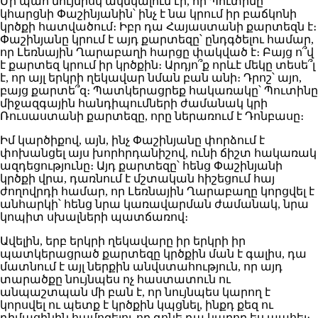
Մի պահ նույնիսկ ակնկալում էի, որ Պուտինը
կհարցնի Փաշինյանին՝ ինչ է նա կրում իր բաճկոնի
կրծքի հատվածում։ Իբր դա Հայաստանի քարտեզն է։
Փաշինյանը կրում է այդ քարտեզը՝ ընդգծելու համար,
որ Լեռնային Ղարաբաղի հարցը փակված է։ Բայց ո՞վ
է քարտեզ կրում իր կրծքին։ Արդյո՞ք որևէ մեկը տեսե՞լ
է, որ այլ երկրի ղեկավար նման բան անի։ Դրոշ՝ այո,
բայց քարտե՞զ։ Պատկերացրեք հակառակը՝ Պուտինը
միջազգային հանդիպումների ժամանակ կրի
Ռուսաստանի քարտեզը, որը ներառում է Դոնբասը։
Իմ կարծիքով, այն, ինչ Փաշինյանը փորձում է
փոխանցել այս խորհրդանիշով, ունի ճիշտ հակառակ
ազդեցությունը։ Այդ քարտեզը՝ հենց Փաշինյանի
կրծքի վրա, դառնում է մշտական հիշեցում հայ
ժողովրդի համար, որ Լեռնային Ղարաբաղը կորցվել է
անհարկի՝ հենց նրա կառավարման ժամանակ, նրա
կոպիտ սխալների պատճառով։
Ավելին, երբ երկրի ղեկավարը իր երկրի իր
պատկերացրած քարտեզը կրծքին ման է գալիս, դա
մատնում է այլ ներքին անվստահություն, որ այդ
տարածքը նույնպես ոչ հաստատուն ու
անպաշտպան մի բան է, որ նույնպես կարող է
կորսվել ու պետք է կրծքին կպցնել, ինքդ քեզ ու
դիմացինին համոզելու որ գոնե դա կարող ես պահել։