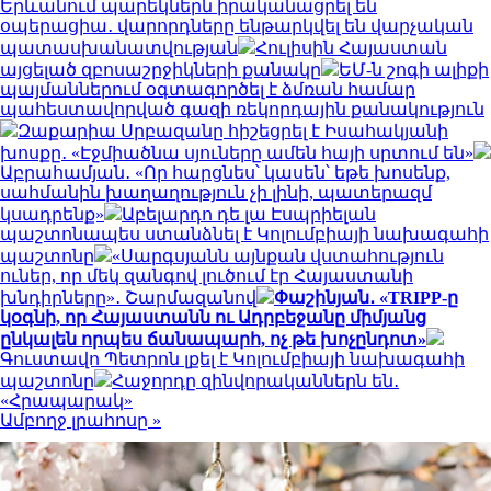
Երևանում պարեկներն իրականացրել են
օպերացիա․ վարորդները ենթարկվել են վարչական
պատասխանատվության
Հուլիսին Հայաստան
այցելած զբոսաշրջիկների քանակը
ԵՄ-ն շոգի ալիքի
պայմաններում օգտագործել է ձմռան համար
պահեստավորված գազի ռեկորդային քանակություն
Զաքարիա Սրբազանը հիշեցրել է Իսահակյանի
խոսքը․ «Էջմիածնա սյուները ամեն հայի սրտում են»
Աբրահամյան․ «Որ հարցնես՝ կասեն՝ եթե խոսենք,
սահմանին խաղաղություն չի լինի, պատերազմ
կսադրենք»
Աբելարդո դե լա Էսպրիելան
պաշտոնապես ստանձնել է Կոլումբիայի նախագահի
պաշտոնը
«Սարգսյանն այնքան վստահություն
ուներ, որ մեկ զանգով լուծում էր Հայաստանի
խնդիրները»․ Շարմազանով
Փաշինյան․ «TRIPP-ը
կօգնի, որ Հայաստանն ու Ադրբեջանը միմյանց
ընկալեն որպես ճանապարհ, ոչ թե խոչընդոտ»
Գուստավո Պետրոն լքել է Կոլումբիայի նախագահի
պաշտոնը
Հաջորդը զինվորականներն են․
«Հրապարակ»
Ամբողջ լրահոսը »