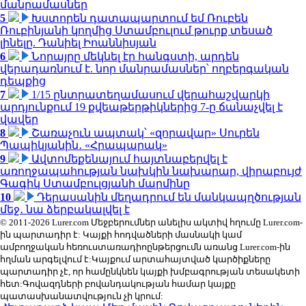
մանրամասներ
5
Խստորեն դատապարտում եմ Ռուբեն
Ռուբինյանի կողմից Ստամբուլում թուրք տեսած
լինելը. Դանիել Իոաննիսյան
6
Նորայրը մեկնել էր հանգստի, արդեն
վերադառնում է. նոր մանրամասներ՝ ողբերգական
դեպքից
7
1/15 ընտրատեղամասում վերահաշվարկի
արդյունքում 19 քվեաթերթիկներից 7-ը ճանաչվել է
վավեր
8
Շառաչուն ապտակ՝ «զորավար» Սուրեն
Պապիկյանին․ «Հրապարակ»
9
Ավտոմեքենայում հայտնաբերվել է
առողջապահության նախկին նախարար, վիրաբույժ
Գագիկ Ստամբուլցյանի մարմինը
10
Դերասանին մեղադրում են մանկապղծության
մեջ․ նա ձերբակալվել է
© 2011-2026 Lurer.com Մեջբերումներ անելիս ակտիվ հղումը Lurer.com-
ին պարտադիր է: Կայքի հոդվածների մասնակի կամ
ամբողջական հեռուստառադիոընթերցումն առանց Lurer.com-ին
հղման արգելվում է:Կայքում արտահայտված կարծիքները
պարտադիր չէ, որ համընկնեն կայքի խմբագրության տեսակետի
հետ:Գովազդների բովանդակության համար կայքը
պատասխանատվություն չի կրում: