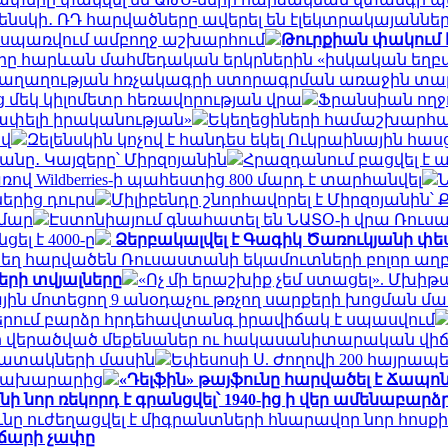
լենսկի․ ՌԴ հարվածները ավերել են էլեկտրակայաննե
ը սպառվում ամբողջ աշխարհում
Թուրքիան փակում 
 հարևան մահմեդական երկրներին «իսկական եղբայր
է խաղաղության հռչակագրի ստորագրման առաջին տ
 մեկ կիլոմետր հեռավորության վրա
Ֆրանսիան ողջ
շափելի իրականության»
Եկեղեցիների համաշխարհայ
ով
Զելենսկին կոչով է հանդես եկել Ուկրաինային հա
նը․ Կայզերը՝ Միրզոյանին
Հրազդանում բացվել է
 Wildberries-ի պահեստից 800 մարդ է տարհանվել
Ն
երից դուրս
Միլիբենդը շնորհավորել է Միրզոյանին
ամար
Էստոնիայում գնահատել են ՆԱՏՕ-ի վրա Ռու
ել է 4000-ը
Ձերբակալվել է Գագիկ Ծառուկյանի փես
ատեղ հարվածեն Ռուսաստանի եկամուտների բոլոր աղբ
երի տվյալները
«Ոչ մի երաշխիք չեմ ստացել». Մխի
ային մոտեցող 9 անօդաչու թռչող սարքերի խոցման մ
երում բարձր հրդեհավտանգ իրավիճակ է սպասվում
դոնի վերածված մեքենաներ ու հակասանիտարական վի
պատակների մասին
Եփեսոսի Ս. Ժողովի 200 հայրապ
 նախարարից
«Դելֆին» թայֆունը հարվածել է Ճապո
 նոր ռեկորդ է գրանցվել՝ 1940-ից ի վեր ամենաբարձ
ւնը ուժեղացվել է միգրանտների հնարավոր նոր հոս
ավճարի չափը