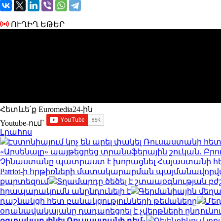
ՈՒՂԻՂ ԵԹԵՐ
Հետևե՛ք Euromedia24-ին
Youtube-ում`
Լրահոս
Էստոնիայում կոչ են արել փակել Ռուսաստանի հե
«Արսենալը» պայթեցրեց տրանսֆերային շուկան․ Բրուն
Չինաստանը պատրաստ է խորացնել Հայաստանի հետ
Patriot-ի հրթիռների մատակարարման պայմանավորվ
քարտեզում
Տղամարդը ծեծել է շտապօգնության բժ
հրապարակումն անընդունելի է
Գերմանիային մեղա
դաշնակցի հետ բանակցությունների թեմաները
Մեդ
օդանավակայանը դադարեցրել է չվերթների ընդուն
օգտակար լինել Ռուսաստանի դեմ»
Գելենջիկում լ