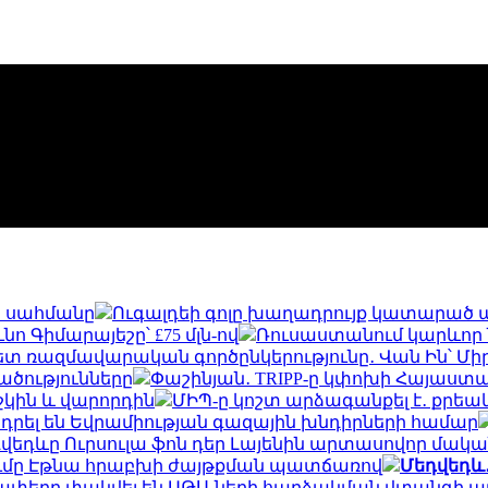
տ սահմանը
Ուգալդեի գոլը խաղադրույք կատարած անձի
ո Գիմարայեշը՝ £75 մլն-ով
Ռուսաստանում կարևոր 
 ռազմավարական գործընկերությունը․ Վան Ին՝ Մի
ածությունները
Փաշինյան․ TRIPP-ը կփոխի Հայաստ
շկին և վարորդին
ՄԻՊ-ը կոշտ արձագանքել է․ քրե
դրել են Եվրամիության գազային խնդիրների համար
վեդևը Ուրսուլա ֆոն դեր Լայենին արտասովոր մական
ումը Էթնա հրաբխի ժայթքման պատճառով
Մեդվեդև․
ողափերը փակվել են ԱԹՍ-ների հարձակման վտանգի