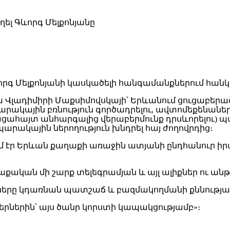
գ Մելքոնյանի կասկածելի հանգամանքներում հանկա
ուլիա Վլադիմիրի Մաքսիմովսկայի՝ Երևանում ցուցաբ
արակային բռնություն գործադրելու, ավտոմեքենանե
ացահայտ անհարգալից վերաբերմունք դրսևորելու) պա
րակային ներողություն խնդրել հայ ժողովրդից։
ում էր Երևան քաղաքի առաջին ատյանի ընդհանուր
աքական մի շարք տելեգրամյան և այլ ալիքներ ու ան
ռները կդառնան պատշաճ և բազմակողմանի քննությ
երներին՝ այս ծանր կորստի կապակցությամբ»։