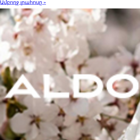
Ամբողջ լրահոսը »