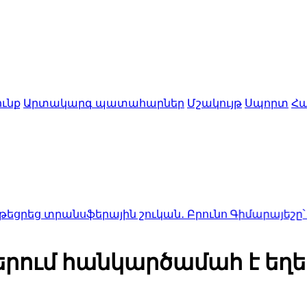
ւնք
Արտակարգ պատահարներ
Մշակույթ
Սպորտ
Հա
սֆերային շուկան․ Բրունո Գիմարայեշը՝ £75 մլն-ով
16
ում հանկարծամահ է եղել