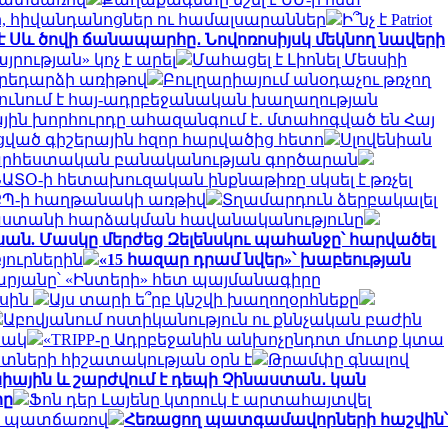
ր, հիվանդանոցներ ու համալսարաններ
Ի՞նչ է Patriot
է Սև ծովի ճանապարհը․ Նովոռոսիյսկ մեկնող նավերի
ության» կոչ է արել
Մահացել է Լիոնել Մեսսիի
արեդարձի առիթով
Բուլղարիայում անօդաչու թռչող
ունում է հայ-ադրբեջանական խաղաղության
ին խորհուրդը ահազանգում է․ մտահոգված են Հայ
սցված գիշերային հզոր հարվածից հետո
Սլովենիան
 արհեստական բանականության գործարան
ԱՏՕ-ի հետախուզական ինքնաթիռը սկսել է թռչել
՝ ՔՊ-ի հաղթանակի առթիվ
Տղամարդուն ձերբակալել
սաստանի հարձակման հավանականությունը
ան. Մասկը մերժեց Զելենսկու պահանջը՝ հարվածել
յուրներին
«15 հազար դրամ նվեր»՝ խաբեության
թարյանը՝ «Ինտերի» հետ պայմանագիրը
ասին
Այս տարի ե՞րբ կնշվի խաղողօրհնեքը
Աբովյանում ոստիկանություն ու քննչական բաժին
ճակ
«TRIPP-ը Ադրբեջանին անխոչընդոտ մուտք կտա
ետների հիշատակության օրն է
Թրամփը գնալով
նիային և շարժվում է դեպի Չինաստան․ կան
րը
Ֆոն դեր Լայենը կտրուկ է արտահայտվել
քի պատճառով
Հեռացող պատգամավորների հաշվին՝