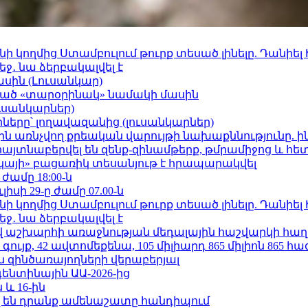
 կողմից Ստամբուլում թուրք տեսած լինելը. Դանիել
ջ․ նա ձերբակալվել է
ասին (Լուսանկար)
ացած «տարօրինակ» նամակի մասին
ւսանկարներ)
երը՝ լողավազանից (լուսանկարներ)
ո»-ին առնչվող քրեական վարույթի նախաքննությունը. ի
 հայտնաբերվել են զենք-զինամթերք, թմրամիջոց և հ
րկայի» բացառիկ տեսանյութ է հրապարակվել
 ժամը 18:00-ն
ւլիսի 29-ը ժամը 07.00-ն
 կողմից Ստամբուլում թուրք տեսած լինելը. Դանիել
ջ․ նա ձերբակալվել է
աշխարհի առաջնության մեդալային հաշվարկի հաղ
ւյք, 42 ավտոմեքենա, 105 միլիարդ 865 միլիոն 865 հ
 զինծառայողների վերաբերյալ
ենտինային ԱԱ-2026-ից
 և 16-ին
 են դրանք ամենաշատը հանդիպում