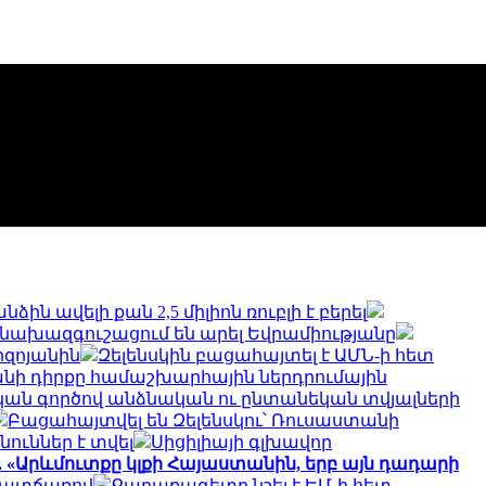
ն ավելի քան 2,5 միլիոն ռուբլի է բերել
նախազգուշացում են արել Եվրամիությանը
րզոյանին
Զելենսկին բացահայտել է ԱՄՆ-ի հետ
անի դիրքը համաշխարհային ներդրումային
ական գործով անձնական ու ընտանեկան տվյալների
Բացահայտվել են Զելենսկու՝ Ռուսաստանի
ուններ է տվել
Սիցիլիայի գլխավոր
 «Արևմուտքը կլքի Հայաստանին, երբ այն դադարի
 պատճառով
Քաղաքագետը նշել է ԵՄ-ի հետ