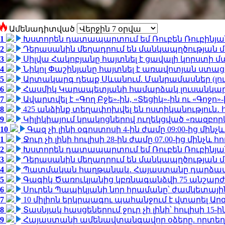
Ամենադիտված
1
Խստորեն դատապարտում եմ Ռուբեն Ռուբինյանի
2
Դերասանին մեղադրում են մանկապղծության մե
3
Սիլվա Հակոբյանը հայտնել է ցավալի կորստի մ
4
Նիկոլ Փաշինյանը հայտնել է առավոտյան ստ
5
Արտակարգ դեպք Սևանում. Մանրամասներ (լո
6
Հասմիկ Կարապետյանի համարձակ լուսանկարն
7
Ավարտվել է «Գող Բջե»-ին, «Տեցիկ»-ին ու «Գոջ
8
425 անձինք տեղափոխվել են ոստիկանություն․
9
Կիլիկիայում կրակոցներով ուղեկցված «ռազբո
10
Գազ չի լինի օգոստոսի 4-ին ժամը 09:00-ից մինչև
1
Ջուր չի լինի հուլիսի 28-ին ժամը 07.00-ից մինչև հո
2
Խստորեն դատապարտում եմ Ռուբեն Ռուբինյանի
3
Դերասանին մեղադրում են մանկապղծության մե
4
Պատմական հաղթանակ․ Հայաստանը դարձավ 
5
Գագիկ Ծառուկյանից կբռնագանձվի 75 անշարժ գո
6
Սուրեն Պապիկյանի նոր հրամանը՝ ժամկետային
7
10 միլիոն երկրպագու պահանջում է վտարել Արգ
8
Տասնյակ հասցեներում ջուր չի լինի՝ հուլիսի 15-ին
9
Հայաստանի ամենավտանգավոր օձերը. որտեղ