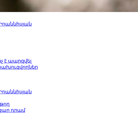
 Իոաննիսյան
նչ է պարզվել
ետախուզվողներ
 Իոաննիսյան
թող
ազար դրամ