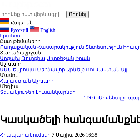
Հայերեն
Русский
English
Լրահոս
Ըստ թեմաների
Քաղաքական
Հասարակություն
Տնտեսություն
Իրավո
Տարածաշրջան
Արցախ
Թուրքիա
Ադրբեջան
Իրան
Աշխարհ
ԱՄՆ
Եվրոպա
Մերձավոր Արևելք
Ռուսաստան
Այլ
Մամուլ
Հայաստան
Աշխարհ
Մեդիա
Տեսանյութեր
Լուսանկարներ
17:00
«Արսենալը» պայթեցրեց տրան
Կասկածելի հանգամանքներ
Հրապարակումներ
7 Մայիս, 2026 16:38