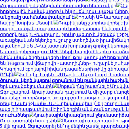
Հայաստանի մերձեցման հնարավոր հետևանքը
Զե
հրթիռային համակարգը և ինչու են դրա պաշարներ
անցումը սահմանափակվում է
Իրանի ԱԳ նախարարը
հայրը՝ Խորխե Մեսսին
Ռուբինյանը շնորհավորել 
սարք է պայթել գազատարի կոմպրեսորային կայանից
գործընթացը․ «Խաղաղությունը պետք է վերածվի շո
առաքելական եկեղեցու շուրջ ստեղծված իրավիճակ
աջակցում է ԵՄ-Հայաստան խորացող գործընկերությա
Եկատերինբուրգում ԱԹՍ-ների հարվածների պատճառով
Ֆիննական ծոցի ափերի մոտ՝ թույլատրված երթուղին
են Telegram-ում վճարովի «աստղիկներ» ուղարկելու հ
Կոնգոյում էբոլայով հիվանդացածների թիվը գերազանց
ՌԴ-ին
Ֆոն դեր Լայեն․ ԱՄՆ-ը և ԵՄ-ը պետք է համ
ծուղակ․ կեղծ կայքով գողանում են բանկային հաշիվն
երկարաձգելու մասին
Սոբյանինը հայտնել է Մոսկվ
Զգուշացում․ Արարատյան դաշտում և մի շարք մարզ
հասնելը՝ «փորձություն»․ գարշահոտություն, ջար
դեպի Նախիջևան»․ ԱՄՆ դիվանագետը՝ երթուղու ն
ավելի հիասթափվում է իր ներքին անվտանգության
տուժածներ
Հյուսիսային կիսագնդում ջերմաստիճանի
Ռուսաստանի հասցեին
Սեուտայի ​​պաշտպանությո
5 մլն դրամ. Զգուշացրել են՝ ոչ մեկին չասել պարգեւ