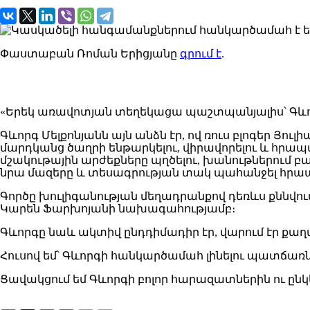
Փաստաբան Ռոման Երիցյանը
գրում է
.
«Երեկ առավոտյան տեղեկացա պաշտպանյալիս՝ Գևոր
Գևորգ Մելքոնյանն այն անձն էր, ով ռուս բլոգեր Յ
մարդկանց ծաղրի ենթարկելու, վիրավորելու և հրապ
մշակութային արժեքները պղծելու, խանութներում բ
նրա մազերը և տեսագրության տակ պահանջել հրապա
Գործը խուլիգանության մեղադրանքով դեռևս քննվ
Կարեն Ֆարխոյանի նախագահությամբ։
Գևորգը նաև ակտիվ ընդդիմադիր էր, վարում էր քաղ
Հուսով եմ՝ Գևորգի հանկարծամահ լինելու պատճա
Ցավակցում եմ Գևորգի բոլոր հարազատներին ու ընկ