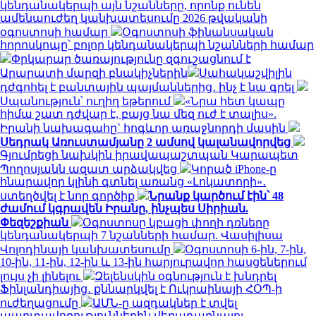
կենդանակերպի այն նշանները, որոնք ունեն
ամենաուժեղ կանխատեսումը 2026 թվականի
օգոստոսի համար
Օգոստոսի ֆինանսական
հորոսկոպը՝ բոլոր կենդանակերպի նշանների համար
Փրկարար ծառայությունը զգուշացնում է
Արարատի մարզի բնակիչներին
Սահակաշվիլին
դժգոհել է բանտային պայմաններից․ ինչ է նա գրել
Սպանություն՝ ուղիղ եթերում
«Նրա հետ կապը
հիմա շատ դժվար է, բայց նա մեզ ուժ է տալիս».
Իրանի նախագահը` հոգևոր առաջնորդի մասին
Սեդրակ Առուստամյանը 2 ամսով կալանավորվեց
Գյումրեցի նախկին իրավապաշտպան Կարապետ
Պողոսյանն ազատ արձակվեց
Կորած iPhone-ը
հնարավոր կլինի գտնել առանց «Լոկատորի»․
ստեղծվել է նոր գործիք
Նրանք կարծում էին՝ 48
ժամում կգրավեն Իրանը, ինչպես Սիրիան.
Փեզեշքիան
Օգոստոսը կբացի փողի դռները
կենդանակերպի 7 նշանների համար. Վասիլիսա
Վոլոդինայի կանխատեսումը
Օգոստոսի 6-ին, 7-ին,
10-ին, 11-ին, 12-ին և 13-ին հարյուրավոր հասցեներում
լույս չի լինելու
Զելենսկին օգնություն է խնդրել
Ֆինլանդիայից․ քննարկվել է Ուկրաինայի ՀՕՊ-ի
ուժեղացումը
ԱՄՆ-ը ազդակներ է տվել
պարտավորություններին վերադառնալու