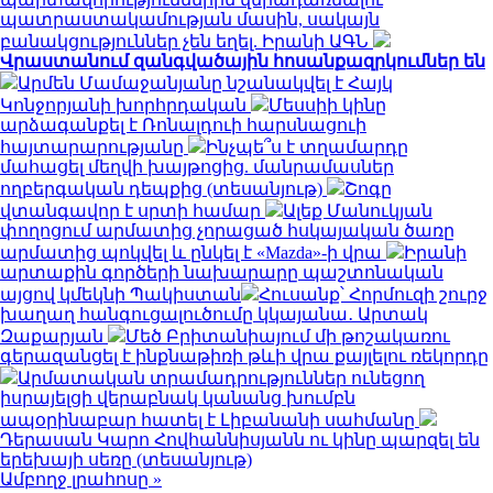
պատրաստակամության մասին, սակայն
բանակցություններ չեն եղել. Իրանի ԱԳՆ
Վրաստանում զանգվածային հոսանքազրկումներ են
Արմեն Մամաջանյանը նշանակվել է Հայկ
Կոնջորյանի խորհրդական
Մեսսիի կինը
արձագանքել է Ռոնալդուի հարսնացուի
հայտարարությանը
Ինչպե՞ս է տղամարդը
մահացել մեղվի խայթոցից. մանրամասներ
ողբերգական դեպքից (տեսանյութ)
Շոգը
վտանգավոր է սրտի համար
Ալեք Մանուկյան
փողոցում արմատից չորացած հսկայական ծառը
արմատից պոկվել և ընկել է «Mazda»-ի վրա
Իրանի
արտաքին գործերի նախարարը պաշտոնական
այցով կմեկնի Պակիստան
Հուսանք՝ Հորմուզի շուրջ
խաղաղ հանգուցալուծումը կկայանա․ Արտակ
Զաքարյան
Մեծ Բրիտանիայում մի թոշակառու
գերազանցել է ինքնաթիռի թևի վրա քայլելու ռեկորդը
Արմատական տրամադրություններ ունեցող
իսրայելցի վերաբնակ կանանց խումբն
ապօրինաբար հատել է Լիբանանի սահմանը
Դերասան Կարո Հովհաննիսյանն ու կինը պարզել են
երեխայի սեռը (տեսանյութ)
Ամբողջ լրահոսը »