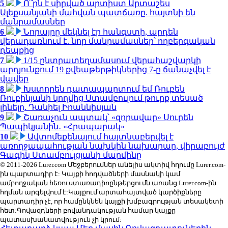
5
Ո՞րն է սիրված արտիստ Արտաշես
Ալեքսանյանի մահվան պատճառը. հայտնի են
մանրամասներ
6
Նորայրը մեկնել էր հանգստի, արդեն
վերադառնում է. նոր մանրամասներ՝ ողբերգական
դեպքից
7
1/15 ընտրատեղամասում վերահաշվարկի
արդյունքում 19 քվեաթերթիկներից 7-ը ճանաչվել է
վավեր
8
Խստորեն դատապարտում եմ Ռուբեն
Ռուբինյանի կողմից Ստամբուլում թուրք տեսած
լինելը. Դանիել Իոաննիսյան
9
Շառաչուն ապտակ՝ «զորավար» Սուրեն
Պապիկյանին․ «Հրապարակ»
10
Ավտոմեքենայում հայտնաբերվել է
առողջապահության նախկին նախարար, վիրաբույժ
Գագիկ Ստամբուլցյանի մարմինը
© 2011-2026 Lurer.com Մեջբերումներ անելիս ակտիվ հղումը Lurer.com-
ին պարտադիր է: Կայքի հոդվածների մասնակի կամ
ամբողջական հեռուստառադիոընթերցումն առանց Lurer.com-ին
հղման արգելվում է:Կայքում արտահայտված կարծիքները
պարտադիր չէ, որ համընկնեն կայքի խմբագրության տեսակետի
հետ:Գովազդների բովանդակության համար կայքը
պատասխանատվություն չի կրում: