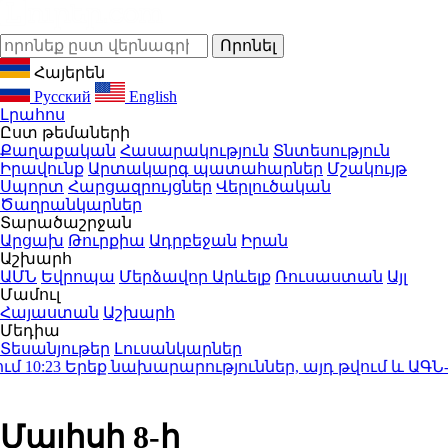
Հայերեն
Русский
English
Լրահոս
Ըստ թեմաների
Քաղաքական
Հասարակություն
Տնտեսություն
Իրավունք
Արտակարգ պատահարներ
Մշակույթ
Սպորտ
Հարցազրույցներ
Վերլուծական
Ծաղրանկարներ
Տարածաշրջան
Արցախ
Թուրքիա
Ադրբեջան
Իրան
Աշխարհ
ԱՄՆ
Եվրոպա
Մերձավոր Արևելք
Ռուսաստան
Այլ
Մամուլ
Հայաստան
Աշխարհ
Մեդիա
Տեսանյութեր
Լուսանկարներ
:23
Երեք նախարարություններ, այդ թվում և ԱԳՆ-ն,
Մայիսի 8-ի