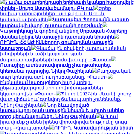
5-ամյա օտարերկրացի երեխայի կյանքը հաջողվել է
փրկել «Սուրբ Աստվածամայր» ԲԿ-ում
Երեք
նախարարություններ, այդ թվում և ԱԳՆ-ն,
կանվանափոխվեն
Կարապետ Պողոսյանն ազատ
կարձակվի վաղը՝ դատարանի որոշմամբ
Կաթողիկոսը և գործով անցնող Սրբազան Հայրերը
մասնակցելու են առաջին դատական նիստին
ՈՒՂԻՂ․ ՀՀ ԱԺ իններորդ գումարման առաջին
նստաշրջան
Գնաճային ռիսկերի, արտահանման
խնդիրների և աճի կայունության
մարտահրավերների համախումբը. «Փաստ»
Ուսուցիչը ատեստավորումը չհաղթահարեց,
կհեռանա դպրոցից. Նիկոլ Փաշինյան
Քաղաքական
սուր կոնտրաստն ու դիսբալանսը. «Փաստ»
Ինքնակամ կառույցները հաշվառելու
ընթացակարգում նոր փոփոխություններ
կկատարվեն. «Փաստ»
Պետք է 2027-ին Սևանի շուրջ
վատ վիճակում գտնվող ճանապարհ չունենանք.
Նիկոլ Փաշինյան
Նոր ձևավորված
կառավարության առաջին նիստն է, պիտի անենք
որոշ վերանայումներ․ Նիկոլ Փաշինյան
ՔՊ-ում
իրավունք չունեն իրենց վիրավորվածությունը ցույց
տալ. «Հրապարակ»
ՈՒՂԻՂ․ Կառավարության նիստ
Իշխանությունները լուծել են Կոտայքի մարզպետի