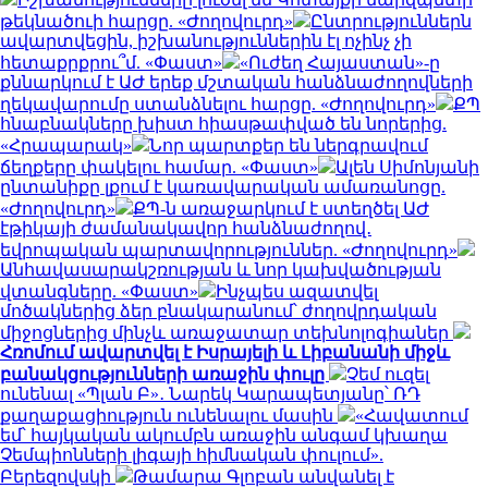
թեկնածուի հարցը. «Ժողովուրդ»
Ընտրություններն
ավարտվեցին, իշխանություններին էլ ոչինչ չի
հետաքրքրու՞մ. «Փաստ»
«Ուժեղ Հայաստան»-ը
քննարկում է ԱԺ երեք մշտական հանձնաժողովների
ղեկավարումը ստանձնելու հարցը. «Ժողովուրդ»
ՔՊ
հնաբնակները խիստ հիասթափված են նորերից.
«Հրապարակ»
Նոր պարտքեր են ներգրավում
ճեղքերը փակելու համար. «Փաստ»
Ալեն Սիմոնյանի
ընտանիքը լքում է կառավարական ամառանոցը.
«Ժողովուրդ»
ՔՊ-ն առաջարկում է ստեղծել ԱԺ
էթիկայի ժամանակավոր հանձնաժողով․
եվրոպական պարտավորություններ. «Ժողովուրդ»
Անհավասարակշռության և նոր կախվածության
վտանգները. «Փաստ»
Ինչպես ազատվել
մոծակներից ձեր բնակարանում՝ ժողովրդական
միջոցներից մինչև առաջատար տեխնոլոգիաներ
Հռոմում ավարտվել է Իսրայելի և Լիբանանի միջև
բանակցությունների առաջին փուլը
Չեմ ուզել
ունենալ «Պլան Բ»․ Նարեկ Կարապետյանը՝ ՌԴ
քաղաքացիություն ունենալու մասին
«Հավատում
եմ՝ հայկական ակումբն առաջին անգամ կխաղա
Չեմպիոնների լիգայի հիմնական փուլում».
Բերեզովսկի
Թամարա Գլոբան անվանել է