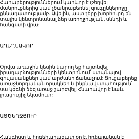
Հարաբերություններում կարևոր է չշեղվել
մանրուքներից կամ չծանրաբեռնել զուգընկերոջը
քննադատությամբ: Ավելին, աստղերը խորհուրդ են
տալիս կենտրոնանալ ձեր առողջության, սննդի և
հանգստի վրա:
ԱՂԵՂՆԱՎՈՐ
Օրվա առաջին կեսին կարող եք հայտնվել
իրադարձությունների կենտրոնում՝ ստանալով
գովասանքներ կամ արժանի ճանաչում: Ցուցաբերեք
առաջնորդական որակներ և ինքնավստահություն՝
սա կօգնի ձեզ առաջ շարժվել: Հնարավոր է նաև
լրացուցիչ եկամուտ:
ԱՅԾԵՂՋՅՈՒՐ
Հանգիստ և հոգեհարազատ օր է, իդեալական է