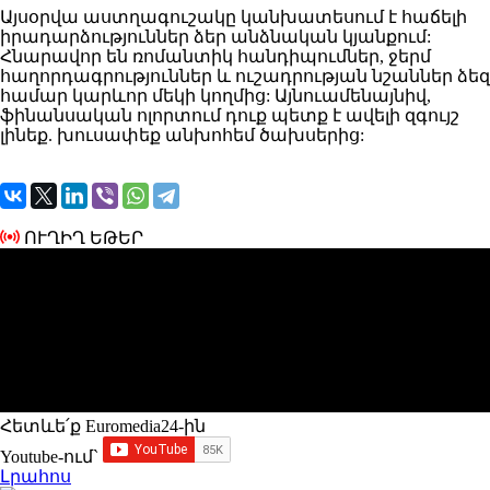
Այսօրվա աստղագուշակը կանխատեսում է հաճելի
իրադարձություններ ձեր անձնական կյանքում:
Հնարավոր են ռոմանտիկ հանդիպումներ, ջերմ
հաղորդագրություններ և ուշադրության նշաններ ձեզ
համար կարևոր մեկի կողմից: Այնուամենայնիվ,
ֆինանսական ոլորտում դուք պետք է ավելի զգույշ
լինեք. խուսափեք անխոհեմ ծախսերից:
ՈՒՂԻՂ ԵԹԵՐ
Հետևե՛ք Euromedia24-ին
Youtube-ում`
Լրահոս