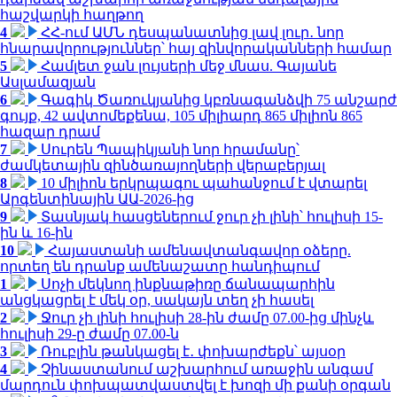
հաշվարկի հաղթող
4
ՀՀ-ում ԱՄՆ դեսպանատնից լավ լուր․ նոր
հնարավորություններ՝ հայ զինվորականների համար
5
Համլետ ջան լույսերի մեջ մնաս. Գայանե
Ասլամազյան
6
Գագիկ Ծառուկյանից կբռնագանձվի 75 անշարժ
գույք, 42 ավտոմեքենա, 105 միլիարդ 865 միլիոն 865
հազար դրամ
7
Սուրեն Պապիկյանի նոր հրամանը՝
ժամկետային զինծառայողների վերաբերյալ
8
10 միլիոն երկրպագու պահանջում է վտարել
Արգենտինային ԱԱ-2026-ից
9
Տասնյակ հասցեներում ջուր չի լինի՝ հուլիսի 15-
ին և 16-ին
10
Հայաստանի ամենավտանգավոր օձերը.
որտեղ են դրանք ամենաշատը հանդիպում
1
Սոչի մեկնող ինքնաթիռը ճանապարհին
անցկացրել է մեկ օր, սակայն տեղ չի հասել
2
Ջուր չի լինի հուլիսի 28-ին ժամը 07.00-ից մինչև
հուլիսի 29-ը ժամը 07.00-ն
3
Ռուբլին թանկացել է․ փոխարժեքն՝ այսօր
4
Չինաստանում աշխարհում առաջին անգամ
մարդուն փոխպատվաստվել է խոզի մի քանի օրգան