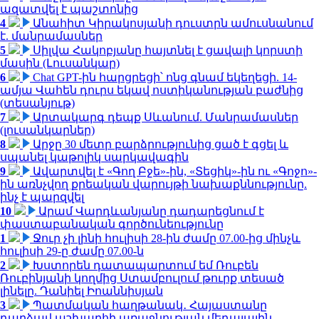
ազատվել է պաշտոնից
4
Անահիտ Կիրակոսյանի դուստրն ամուսնանում
է. մանրամասներ
5
Սիլվա Հակոբյանը հայտնել է ցավալի կորստի
մասին (Լուսանկար)
6
Chat GPT-ին հարցրեցի՝ ոնց գնամ եկեղեցի. 14-
ամյա Վահեն դուրս եկավ ոստիկանության բաժնից
(տեսանյութ)
7
Արտակարգ դեպք Սևանում. Մանրամասներ
(լուսանկարներ)
8
Արջը 30 մետր բարձրությունից ցած է գցել և
սպանել կաթոլիկ սարկավագին
9
Ավարտվել է «Գող Բջե»-ին, «Տեցիկ»-ին ու «Գոջո»-
ին առնչվող քրեական վարույթի նախաքննությունը.
ինչ է պարզվել
10
Արամ Վարդևանյանը դադարեցնում է
փաստաբանական գործունեությունը
1
Ջուր չի լինի հուլիսի 28-ին ժամը 07.00-ից մինչև
հուլիսի 29-ը ժամը 07.00-ն
2
Խստորեն դատապարտում եմ Ռուբեն
Ռուբինյանի կողմից Ստամբուլում թուրք տեսած
լինելը. Դանիել Իոաննիսյան
3
Պատմական հաղթանակ․ Հայաստանը
դարձավ աշխարհի առաջնության մեդալային