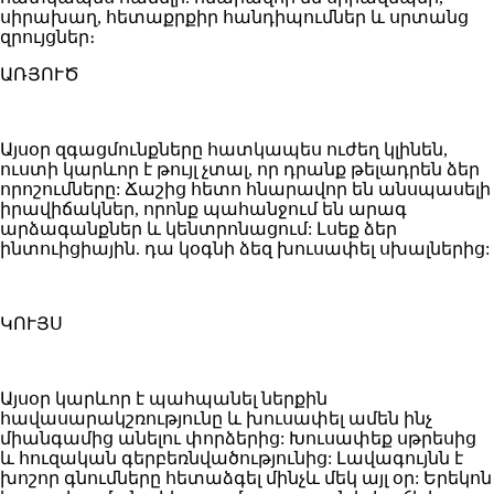
սիրախաղ, հետաքրքիր հանդիպումներ և սրտանց
զրույցներ։
ԱՌՅՈՒԾ
Այսօր զգացմունքները հատկապես ուժեղ կլինեն,
ուստի կարևոր է թույլ չտալ, որ դրանք թելադրեն ձեր
որոշումները: Ճաշից հետո հնարավոր են անսպասելի
իրավիճակներ, որոնք պահանջում են արագ
արձագանքներ և կենտրոնացում: Լսեք ձեր
ինտուիցիային. դա կօգնի ձեզ խուսափել սխալներից:
ԿՈՒՅՍ
Այսօր կարևոր է պահպանել ներքին
հավասարակշռությունը և խուսափել ամեն ինչ
միանգամից անելու փորձերից: Խուսափեք սթրեսից
և հուզական գերբեռնվածությունից: Լավագույնն է
խոշոր գնումները հետաձգել մինչև մեկ այլ օր: Երեկոն