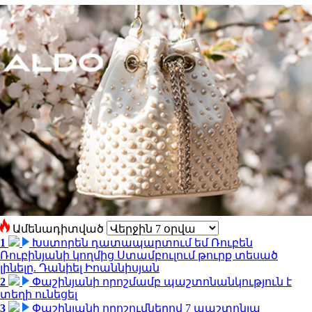
Ամենադիտված
1
Խստորեն դատապարտում եմ Ռուբեն
Ռուբինյանի կողմից Ստամբուլում թուրք տեսած
լինելը. Դանիել Իոաննիսյան
2
Փաշինյանի որոշմամբ պաշտոնանկություն է
տեղի ունեցել
3
Փաշինյանի որոշումներով 7 պաշտոնյա