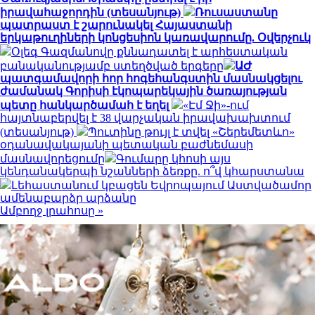
իրավահաջորդին (տեսանյութ)
Ռուսաստանը
պատրաստ է շարունակել Հայաստանի
երկաթուղիների կոնցեսիոն կառավարումը. Օվերչուկ
Օլեգ Գազմանովը քննադատել է արհեստական
բանականությամբ ստեղծված երգերը
ԱԺ
պատգամավորի հոր հոգեհանգստին մասնակցելու
ժամանակ Գորիսի էկոպարեկային ծառայության
պետը հանկարծամահ է եղել
«Էմ Ջի»-ում
հայտնաբերվել է 38 վարչական իրավախախտում
(տեսանյութ)
Պուտինը թույլ է տվել «Շերեմետևո»
օդանավակայանի պետական բաժնեմասի
մասնավորեցումը
Գումարը կհոսի այս
կենդանակերպի նշանների ձեռքը. ո՞վ կհարստանա
Լեհաստանում կբացեն Եվրոպայում Աստվածամոր
ամենաբարձր արձանը
Ամբողջ լրահոսը »