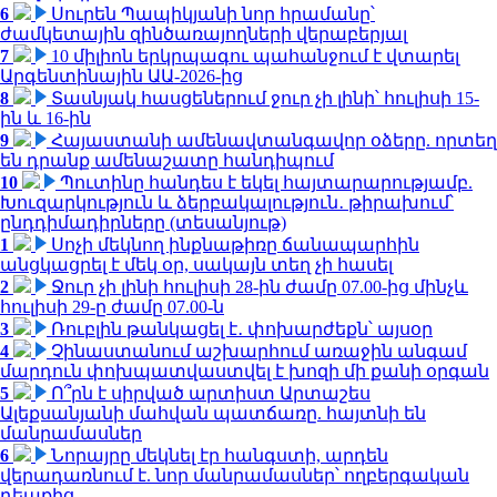
6
Սուրեն Պապիկյանի նոր հրամանը՝
ժամկետային զինծառայողների վերաբերյալ
7
10 միլիոն երկրպագու պահանջում է վտարել
Արգենտինային ԱԱ-2026-ից
8
Տասնյակ հասցեներում ջուր չի լինի՝ հուլիսի 15-
ին և 16-ին
9
Հայաստանի ամենավտանգավոր օձերը. որտեղ
են դրանք ամենաշատը հանդիպում
10
Պուտինը հանդես է եկել հայտարարությամբ.
Խուզարկություն և ձերբակալություն․ թիրախում՝
ընդդիմադիրները (տեսանյութ)
1
Սոչի մեկնող ինքնաթիռը ճանապարհին
անցկացրել է մեկ օր, սակայն տեղ չի հասել
2
Ջուր չի լինի հուլիսի 28-ին ժամը 07.00-ից մինչև
հուլիսի 29-ը ժամը 07.00-ն
3
Ռուբլին թանկացել է․ փոխարժեքն՝ այսօր
4
Չինաստանում աշխարհում առաջին անգամ
մարդուն փոխպատվաստվել է խոզի մի քանի օրգան
5
Ո՞րն է սիրված արտիստ Արտաշես
Ալեքսանյանի մահվան պատճառը. հայտնի են
մանրամասներ
6
Նորայրը մեկնել էր հանգստի, արդեն
վերադառնում է. նոր մանրամասներ՝ ողբերգական
դեպքից