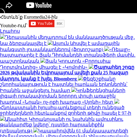
Հետևե՛ք Euromedia24-ին
Youtube-ում`
Լրահոս
Դերասանին մեղադրում են մանկապղծության մեջ․
նա ձերբակալվել է
Ալսուն կիսվել է ամառային
հանգստի լուսանկարներով (ֆոտոշարք)
«Ռեալը»
հայտարարել է Յան Դիոմանդեի տրանսֆերի մասին․
պաշտոնական
Յան Կոուտոն «Բորուսիա
Դորտմունդից» միացել է «Կոմոյին»
Ծայրահեղ շոգը
2026 թվականին Եվրոպայում ավելի քան 25 հազար
մարդու կյանք է խլել. Bloomberg
Փեզեշքիանը
շնորհակալություն է հայտնել հարևան երկրներին՝
Իրանին աջակցելու համար
Կոնֆերենցիաների
լիգայի որակավորման երրորդ փուլի առաջին
խաղում «Նոան» ոչ-ոքի խաղաց «Սյոնի» հետ
Հնդկաստանի հյուսիս-արևելքում տեղի ունեցած
ջրհեղեղների հետևանքով զոհերի թիվը հասել է 97-ի
Անահիտ Կիրակոսյանի ու նախկին ամուսինու
թանկարժեք նվերը՝ դստեր հարսանիքին
(տեսանյութ)
Կապահովվեն 61 մանկապարտեզի
հիմնանորոգման, վերանորոգման շինարարական