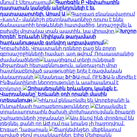
մնում է Սեուտայում
Գարեգին Բ Վեփահառին
դատարան կանչելն անընդունելի է եւ
դատապարտելի. Արամ Ա
Գարգառ բնակավայրում
«KamAZ» մակնիշի բետոնախառնիչը դուրս է եկել
ճանապարհի երթևեկելի հատվածից, կողաշրջվել և
բшխվել մոտակա տան պատին․ կա վիրшվոր
Խոշոր
հրդեհ՝ Երևանի Սիլիկյան թաղամասի
հարևանությամբ գտնվող աղբավայրում
Կոբախիձե. Վրաստանի դռները բաց են բոլոր
զբոսաշրջիկների համար, այդ թվում՝ Ռուսաստանից
ժամանածների
Լայպցիգում տեղի ունեցած
միջադեպի հետաքննություն․ անօդաչուի մոտ
հայտնաբերված պայթուցիկը եղել է ռազմական
մակարդակի
Սկանդալ ՖԻՖԱ-ում․ ՈՒԵՖԱ-ն մերժել է
Ինֆանտինոյի ներողությունը և պահպանում է
բոյկոտը
Զոհասեղանին երևանցու կյանքն է․
Վարդանյանը՝ Երևանի օդի որակի մասին
(տեսանյութ)
Կիևում քննարկվել են Ադրբեջանի և
Ուկրաինայի հարաբերությունները
Ընդլայնվել է
տրանսպորտային ծախսի փոխհատուցման ծրագրի
շահառուների շրջանակը
Այս ձևով ինձ փորձում են
լռեցնել, քանի որ ԱԺ-ում դա նրանց չի հաջողվում․
Էդգար Ղազարյան
Ծաղկեփնջեր, մեքենայում
արված ջերմ լուսանկարներ. Էլիզ Մելիքյանն