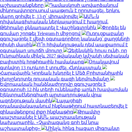
աշխատանքները
Դամասկոսի արվարձանում
միկրոավտոբուսում պայթյուն է որոտացել․ երկու
մարդ զոհվել է, 13-ը՝ վիրավորվել
ԱՄՆ-ն
դիվանագիտական ներկայացում է խաղում.
Թեհրանը քննադատել է Վաշինգտոնին
Փորձել են
գումար շորթել Telegram-ի միջոցով
Ուռուցքաբանը
զգուշացրել է վեյփ օգտագործող կանանց՝ քաղցկեղի
ռիսկի մասին
Ո՞ր հիվանդության դեմ պայքարում է
օգտակար սուրճի մրուրը
Զելենսկին հույս ունի, որ
Ուկրաինան մինչև 2027 թվականը կմշակի սեփական
բալիստիկ հրթիռային համակարգ
Օդանավում
գտնվող 13 ուղևոր է տուժել. Հնդկաստան
Հարավային Կորեան խնդրել է Մեծ Բրիտանիային
չխոչընդոտել ռուսական գազի ներմուծմանը
Եվրոպական հանձնաժողովը զգուշացրել է
օգոստոսի 12-ին տեղի ունենալիք արևի խավարման
էլեկտրաէներգիայի արտադրության վրա
ազդեցության մասին
Լայպցիգի
օդանավակայանում ինքնաթիռում հայտնաբերվել է
զինամթերքով լիքը ինքնաթիռ
Թրամփը
պաշտպանել է ԱՄՆ պաշտպանության
նախարարին․ «Չափազանց գոհ եմ նրա
աշխատանքից»
Մինչև հինգ հազար միգրանտ