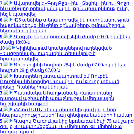
7
Ավարտվել է «Գող Բջե»-ին, «Տեցիկ»-ին ու «Գոջո»-
ին առնչվող քրեական վարույթի նախաքննությունը.
ինչ է պարզվել
8
425 անձինք տեղափոխվել են ոստիկանություն․
հայտնաբերվել են զենք-զինամթերք, թմրամիջոց և
հետախուզվողներ
9
Գազ չի լինի օգոստոսի 4-ին ժամը 09:00-ից մինչև
ժամը 18:00-ն
10
Կիլիկիայում կրակոցներով ուղեկցված
«ռազբորկայի» բացառիկ տեսանյութ է
հրապարակվել
1
Ջուր չի լինի հուլիսի 28-ին ժամը 07.00-ից մինչև
հուլիսի 29-ը ժամը 07.00-ն
2
Խստորեն դատապարտում եմ Ռուբեն
Ռուբինյանի կողմից Ստամբուլում թուրք տեսած
լինելը. Դանիել Իոաննիսյան
3
Պատմական հաղթանակ․ Հայաստանը
դարձավ աշխարհի առաջնության մեդալային
հաշվարկի հաղթող
4
ՀՀ-ում ԱՄՆ դեսպանատնից լավ լուր․ նոր
հնարավորություններ՝ հայ զինվորականների համար
5
Գագիկ Ծառուկյանից կբռնագանձվի 75 անշարժ
գույք, 42 ավտոմեքենա, 105 միլիարդ 865 միլիոն 865
հազար դրամ