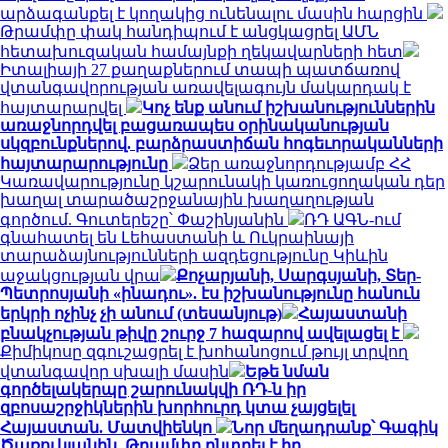
արձագանքել է կողակից ունենալու մասին հարցին
Թրամփը փակ հանդիպում է անցկացրել ԱՄՆ
հետախուզական համայնքի ղեկավարների հետ
Իտալիայի 27 քաղաքներում տապի պատճառով
վտանգավորության առավելագույն մակարդակ է
հայտարարվել
Կոչ ենք անում իշխանություններին
առաջնորդվել բացառապես օրինականության
սկզբունքներով. բարձրաստիճան հոգեւորականների
հայտարարությունը
Ձեր առաջնորդությամբ ՀՀ
Կառավարությունը կշարունակի կառուցողական դեր
խաղալ տարածաշրջանային խաղաղության
գործում. Գուտերեշը՝ Փաշինյանին
ՌԴ ԱԳՆ-ում
գնահատել են Լեհաստանի և Ուկրաինայի
տարաձայնությունների ազդեցությունը Կիևին
աջակցության վրա
Քոչարյանի, Սարգսյանի, Տեր-
Պետրոսյանի «ինադու». էս իշխանությունը հանուն
երկրի ոչինչ չի անում (տեսանյութ)
Հայաստանի
բնակչության թիվը շուրջ 7 հազարով ավելացել է
Քիմիկոսը զգուշացրել է խոհանոցում թույլ տրվող
վտանգավոր սխալի մասին
Եթե նման
գործելակերպը շարունակվի ՌԴ-ն իր
զբոսաշրջիկներին խորհուրդ կտա չայցելել
Հայաստան. Մատվիենկո
Նոր մեղադրանք՝ Գագիկ
Ծառուկյանին. Թրամփը ընտրել է իր