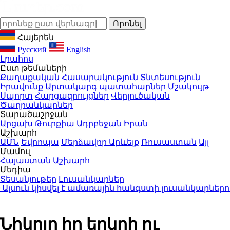
Հայերեն
Русский
English
Լրահոս
Ըստ թեմաների
Քաղաքական
Հասարակություն
Տնտեսություն
Իրավունք
Արտակարգ պատահարներ
Մշակույթ
Սպորտ
Հարցազրույցներ
Վերլուծական
Ծաղրանկարներ
Տարածաշրջան
Արցախ
Թուրքիա
Ադրբեջան
Իրան
Աշխարհ
ԱՄՆ
Եվրոպա
Մերձավոր Արևելք
Ռուսաստան
Այլ
Մամուլ
Հայաստան
Աշխարհ
Մեդիա
Տեսանյութեր
Լուսանկարներ
ուն կիսվել է ամառային հանգստի լուսանկարներով (
Նիկոլը իր երկրի ու