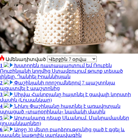
Ամենադիտված
1
Խստորեն դատապարտում եմ Ռուբեն
Ռուբինյանի կողմից Ստամբուլում թուրք տեսած
լինելը. Դանիել Իոաննիսյան
2
Փաշինյանի որոշումներով 7 պաշտոնյա
ազատվել է պաշտոնից
3
Սիլվա Հակոբյանը հայտնել է ցավալի կորստի
մասին (Լուսանկար)
4
Նիկոլ Փաշինյանը հայտնել է առավոտյան
ստացած «տարօրինակ» նամակի մասին
5
Արտակարգ դեպք Սևանում. Մանրամասներ
(լուսանկարներ)
6
Արջը 30 մետր բարձրությունից ցած է գցել և
սպանել կաթոլիկ սարկավագին