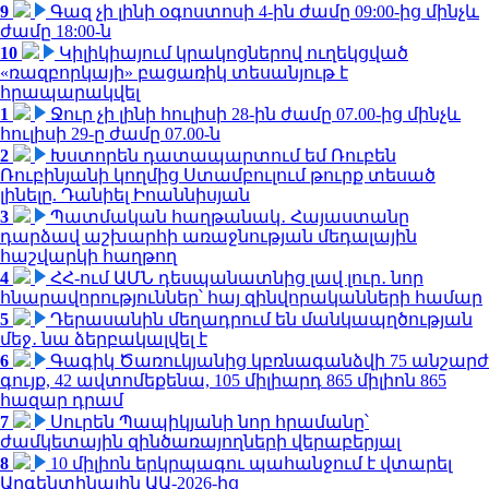
9
Գազ չի լինի օգոստոսի 4-ին ժամը 09:00-ից մինչև
ժամը 18:00-ն
10
Կիլիկիայում կրակոցներով ուղեկցված
«ռազբորկայի» բացառիկ տեսանյութ է
հրապարակվել
1
Ջուր չի լինի հուլիսի 28-ին ժամը 07.00-ից մինչև
հուլիսի 29-ը ժամը 07.00-ն
2
Խստորեն դատապարտում եմ Ռուբեն
Ռուբինյանի կողմից Ստամբուլում թուրք տեսած
լինելը. Դանիել Իոաննիսյան
3
Պատմական հաղթանակ․ Հայաստանը
դարձավ աշխարհի առաջնության մեդալային
հաշվարկի հաղթող
4
ՀՀ-ում ԱՄՆ դեսպանատնից լավ լուր․ նոր
հնարավորություններ՝ հայ զինվորականների համար
5
Դերասանին մեղադրում են մանկապղծության
մեջ․ նա ձերբակալվել է
6
Գագիկ Ծառուկյանից կբռնագանձվի 75 անշարժ
գույք, 42 ավտոմեքենա, 105 միլիարդ 865 միլիոն 865
հազար դրամ
7
Սուրեն Պապիկյանի նոր հրամանը՝
ժամկետային զինծառայողների վերաբերյալ
8
10 միլիոն երկրպագու պահանջում է վտարել
Արգենտինային ԱԱ-2026-ից