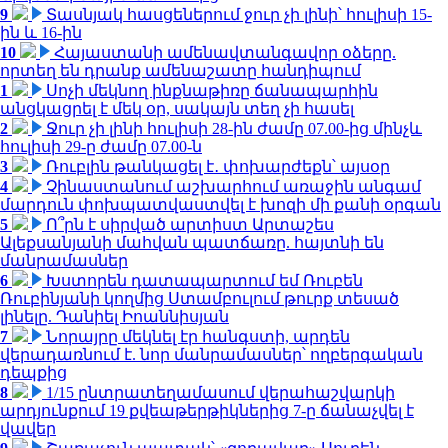
9
Տասնյակ հասցեներում ջուր չի լինի՝ հուլիսի 15-
ին և 16-ին
10
Հայաստանի ամենավտանգավոր օձերը.
որտեղ են դրանք ամենաշատը հանդիպում
1
Սոչի մեկնող ինքնաթիռը ճանապարհին
անցկացրել է մեկ օր, սակայն տեղ չի հասել
2
Ջուր չի լինի հուլիսի 28-ին ժամը 07.00-ից մինչև
հուլիսի 29-ը ժամը 07.00-ն
3
Ռուբլին թանկացել է․ փոխարժեքն՝ այսօր
4
Չինաստանում աշխարհում առաջին անգամ
մարդուն փոխպատվաստվել է խոզի մի քանի օրգան
5
Ո՞րն է սիրված արտիստ Արտաշես
Ալեքսանյանի մահվան պատճառը. հայտնի են
մանրամասներ
6
Խստորեն դատապարտում եմ Ռուբեն
Ռուբինյանի կողմից Ստամբուլում թուրք տեսած
լինելը. Դանիել Իոաննիսյան
7
Նորայրը մեկնել էր հանգստի, արդեն
վերադառնում է. նոր մանրամասներ՝ ողբերգական
դեպքից
8
1/15 ընտրատեղամասում վերահաշվարկի
արդյունքում 19 քվեաթերթիկներից 7-ը ճանաչվել է
վավեր