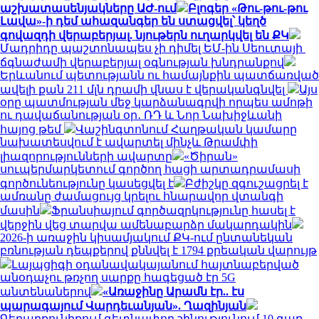
աշխատասենյակները ԱԺ-ում
Բլոգեր «Թու-թու-թու
Լավա»-ի դեմ ահազանգեր են ստացվել՝ կեղծ
գովազդի վերաբերյալ. նյութերն ուղարկվել են ՔԿ
Մադրիդը պաշտոնապես չի դիմել ԵՄ-ին Սեուտայի ​​
ճգնաժամի վերաբերյալ օգնության խնդրանքով
Երևանում պետությանն ու համայնքին պատճառված
ավելի քան 211 մլն դրամի վնաս է վերականգնվել
Այս
օրը պատմության մեջ կարձանագրվի որպես ամոթի
ու դավաճանության օր․ ՌԴ և Նոր Նախիջևանի
հայոց թեմ
Վաշինգտոնում Հաղթական կամարը
նախատեսվում է ավարտել մինչև Թրամփի
լիազորությունների ավարտը
«Ծիրան»
սուպերմարկետում գործող հացի արտադրամասի
գործունեությունը կասեցվել է
Բժիշկը զգուշացրել է
ամռանը ժամացույց կրելու հնարավոր վտանգի
մասին
Ֆրանսիայում գործազրկությունը հասել է
վերջին վեց տարվա ամենաբարձր մակարդակին
2026-ի առաջին կիսամյակում ՔԿ-ում ընտանեկան
բռնության դեպքերով քննվել է 1794 քրեական վարույթ
Լայպցիգի օդանավակայանում հայտնաբերված
անօդաչու թռչող սարքը հագեցած էր 5G
անտենաներով
«Առաջինը Արամն էր.. էս
պարագայում Վարդեւանյան». Ղազինյան
Գեղարքունիքում գետնափոր շինությունում 10 գառ