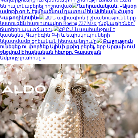
են հայտնաբերել հոշոտված
Ղահրամանյան․ «Այսօր
ամոթի օր է, Էջմիածնում դատում են Ամենայն Հայոց
Կաթողիկոսին»
ԱՄՆ ավիացիոն իշխանությունները
կստուգեն հարյուրավոր Boeing 737 Max ինքնաթիռներ՝
ճաքերի պատճառով
ՀԲԸՄ-ն պահանջում է
կասեցնել Գարեգին Բ-ի և եպիսկոպոսների
նկատմամբ քրեական հետապնդումը
Քաջություն
ունեցեք ու փորձեք Ալիևի քթից բերել, երբ Արցախում
ջնջվում է հայկական հետքը. Գալստյան
Ամբողջ լրահոսը »