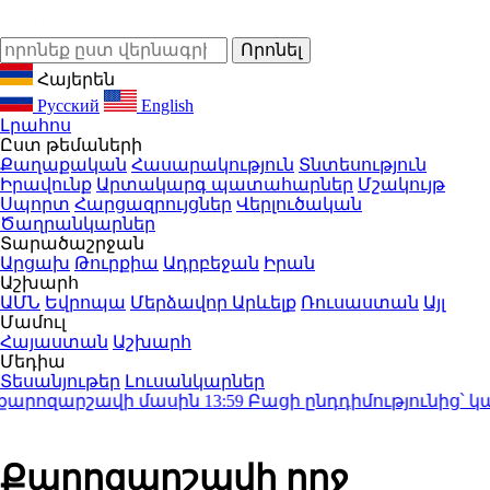
Հայերեն
Русский
English
Լրահոս
Ըստ թեմաների
Քաղաքական
Հասարակություն
Տնտեսություն
Իրավունք
Արտակարգ պատահարներ
Մշակույթ
Սպորտ
Հարցազրույցներ
Վերլուծական
Ծաղրանկարներ
Տարածաշրջան
Արցախ
Թուրքիա
Ադրբեջան
Իրան
Աշխարհ
ԱՄՆ
Եվրոպա
Մերձավոր Արևելք
Ռուսաստան
Այլ
Մամուլ
Հայաստան
Աշխարհ
Մեդիա
Տեսանյութեր
Լուսանկարներ
րոզարշավի մասին
13:59
Բացի ընդդիմությունից՝ կա մի ս
Քարոզարշավի ողջ