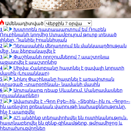
Ամենադիտված
1
Խստորեն դատապարտում եմ Ռուբեն
Ռուբինյանի կողմից Ստամբուլում թուրք տեսած
լինելը. Դանիել Իոաննիսյան
2
Դերասանին մեղադրում են մանկապղծության
մեջ․ նա ձերբակալվել է
3
Փաշինյանի որոշումներով 7 պաշտոնյա
ազատվել է պաշտոնից
4
Սիլվա Հակոբյանը հայտնել է ցավալի կորստի
մասին (Լուսանկար)
5
Նիկոլ Փաշինյանը հայտնել է առավոտյան
ստացած «տարօրինակ» նամակի մասին
6
Արտակարգ դեպք Սևանում. Մանրամասներ
(լուսանկարներ)
7
Ավարտվել է «Գող Բջե»-ին, «Տեցիկ»-ին ու «Գոջո»-
ին առնչվող քրեական վարույթի նախաքննությունը.
ինչ է պարզվել
8
425 անձինք տեղափոխվել են ոստիկանություն․
հայտնաբերվել են զենք-զինամթերք, թմրամիջոց և
հետախուզվողներ