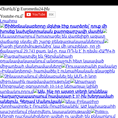
Հետևե՛ք Euromedia24-ին
Youtube-ում`
Լրահոս
Ծիծեռնակաբերդը մզկիթ էիք դարձրել՝ դուք մի
խոսեք նախընտրական քարոզարշավի մասին
Սևաստոպոլում խոստացել են վառելիքի ազատ
վաճառք սկսել մի շարք բենզալցակայաններում
Բացի ընդդիմությունից՝ կա մի սուբյեկտ, որ չի
ճանաչում 29.743 քառ. կմ-ը. դա ՌԴ-ն է՝ ի դեմս ՀԱՊԿ-ի
Բացահայտվել են Գերմանիայի
օդանավակայանում անօդաչուի հետ կապված
միջադեպի մանրամասները
Ռուսաստանի բանակը
«Իսկանդերով» հարվածել է ուկրաինական գնացքին
Չինաստանում մեկնաբանել են ԱՄՆ-ի նոր
միջուկային ռազմավարությունը
Արարատ
Միրզոյանը օգոստոսի 10-14-ը ներառյալ կլինի
արձակուրդում
Այն, ինչ որ այսօր տեղի կունենա
Վաղարշապատաում հավասար է 37-ին խեղդամահ
անելուն. Գեղամ Մանուկյան
Անա Բրնաբիչը
շնորհավորել է Ռուբեն Ռուբինյանին՝ ԱԺ նախագահի
պաշտոնում ընտրվելու կապակցությամբ
Politico.
Մերցի դաշնակիցները ավելի ու ավելի են քննարկում