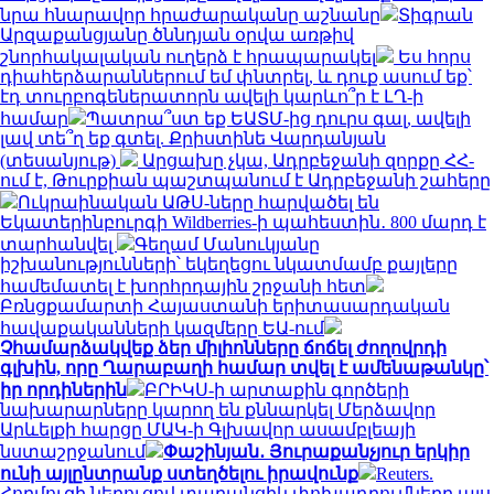
նրա հնարավոր հրաժարականը աշնանը
Տիգրան
Արզաքանցյանը ծննդյան օրվա առթիվ
շնորհակալական ուղերձ է հրապարակել
Ես հորս
դիահերձարաններում եմ փնտրել, և դուք ասում եք՝
էդ տուրբոգեներատորն ավելի կարևո՞ր է ԼՂ-ի
համար
Պատրա՞ստ եք ԵԱՏՄ-ից դուրս գալ, ավելի
լավ տե՞ղ եք գտել. Քրիստինե Վարդանյան
(տեսանյութ)
Արցախը չկա, Ադրբեջանի զորքը ՀՀ-
ում է, Թուրքիան պաշտպանում է Ադրբեջանի շահերը
Ուկրաինական ԱԹՍ-ները հարվածել են
Եկատերինբուրգի Wildberries-ի պահեստին․ 800 մարդ է
տարհանվել
Գեղամ Մանուկյանը
իշխանությունների՝ եկեղեցու նկատմամբ քայլերը
համեմատել է խորհրդային շրջանի հետ
Բռնցքամարտի Հայաստանի երիտասարդական
հավաքականների կազմերը ԵԱ-ում
Չհամարձակվեք ձեր միլիոնները ճոճել ժողովրդի
գլխին, որը Ղարաբաղի համար տվել է ամենաթանկը՝
իր որդիներին
ԲՐԻԿՍ-ի արտաքին գործերի
նախարարները կարող են քննարկել Մերձավոր
Արևելքի հարցը ՄԱԿ-ի Գլխավոր ասամբլեայի
նստաշրջանում
Փաշինյան․ Յուրաքանչյուր երկիր
ունի այլընտրանք ստեղծելու իրավունք
Reuters.
Հորմուզի նեղուցով տարանցիկ փոխադրումները այս