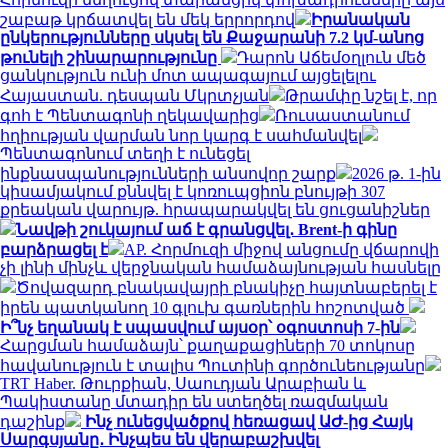
շաբաթ կրճատվել են մեկ երրորդով
Իրանական
ընկերությունները սկսել են Քաջարանի 7.2 կմ-անոց
թունելի շինարարությունը
Դարոն Աճեմօղլուն մեծ
ցանկություն ունի մոտ ապագայում այցելելու
Հայաստան. դեսպան Մկրտչյան
Թրամփը նշել է, որ
գոհ է Պենտագոնի ղեկավարից
Ռուսաստանում
հղիության վարման նոր կարգ է սահմանվել
Պենտագոնում տեղի է ունեցել
ինքնասպանությունների անսովոր շարք
2026 թ. 1-ին
կիսամյակում քննվել է կոռուպցիոն բնույթի 307
քրեական վարույթ. հրապարակվել են ցուցանիշներ
Նավթի շուկայում աճ է գրանցվել․ Brent-ի գինը
բարձրացել է
AP. Հորմուզի միջով անցումը վճարովի
չի լինի մինչև վերջնական համաձայնության հասնելը
Ծովազարդ բնակավայրի բնակիչը հայտնաբերել է
իրեն պատկանող 10 գլուխ գառներին հոշոտված
Ի՞նչ եղանակ է սպասվում այսօր՝ օգոստոսի 7-ին
Հարցման համաձայն՝ քաղաքացիների 70 տոկոսը
հավանություն է տալիս Պուտինի գործունեությանը
TRT Haber. Թուրքիան, Սաուդյան Արաբիան և
Պակիստանը մտադիր են ստեղծել ռազմական
դաշինք
Ինչ ունեցվածքով հեռացավ ԱԺ-ից Հայկ
Սարգսյանը․ Ինչպես են վերաբաշխվել