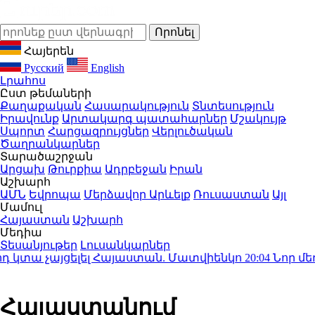
Հայերեն
Русский
English
Լրահոս
Ըստ թեմաների
Քաղաքական
Հասարակություն
Տնտեսություն
Իրավունք
Արտակարգ պատահարներ
Մշակույթ
Սպորտ
Հարցազրույցներ
Վերլուծական
Ծաղրանկարներ
Տարածաշրջան
Արցախ
Թուրքիա
Ադրբեջան
Իրան
Աշխարհ
ԱՄՆ
Եվրոպա
Մերձավոր Արևելք
Ռուսաստան
Այլ
Մամուլ
Հայաստան
Աշխարհ
Մեդիա
Տեսանյութեր
Լուսանկարներ
կտա չայցելել Հայաստան. Մատվիենկո
20:04
Նոր մեղադ
Հայաստանում