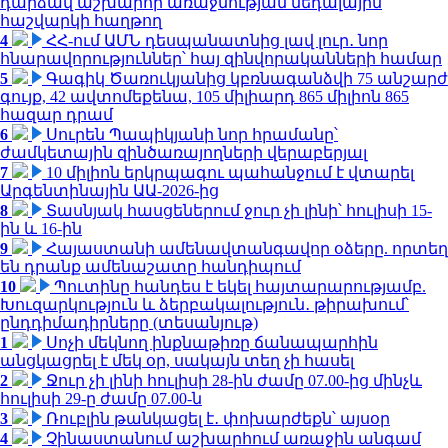
դարձավ աշխարհի առաջնության մեդալային
հաշվարկի հաղթող
4
ՀՀ-ում ԱՄՆ դեսպանատնից լավ լուր․ նոր
հնարավորություններ՝ հայ զինվորականների համար
5
Գագիկ Ծառուկյանից կբռնագանձվի 75 անշարժ
գույք, 42 ավտոմեքենա, 105 միլիարդ 865 միլիոն 865
հազար դրամ
6
Սուրեն Պապիկյանի նոր հրամանը՝
ժամկետային զինծառայողների վերաբերյալ
7
10 միլիոն երկրպագու պահանջում է վտարել
Արգենտինային ԱԱ-2026-ից
8
Տասնյակ հասցեներում ջուր չի լինի՝ հուլիսի 15-
ին և 16-ին
9
Հայաստանի ամենավտանգավոր օձերը. որտեղ
են դրանք ամենաշատը հանդիպում
10
Պուտինը հանդես է եկել հայտարարությամբ.
Խուզարկություն և ձերբակալություն․ թիրախում՝
ընդդիմադիրները (տեսանյութ)
1
Սոչի մեկնող ինքնաթիռը ճանապարհին
անցկացրել է մեկ օր, սակայն տեղ չի հասել
2
Ջուր չի լինի հուլիսի 28-ին ժամը 07.00-ից մինչև
հուլիսի 29-ը ժամը 07.00-ն
3
Ռուբլին թանկացել է․ փոխարժեքն՝ այսօր
4
Չինաստանում աշխարհում առաջին անգամ