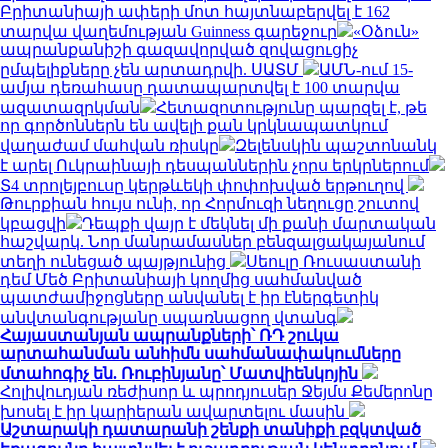
Բրիտանիայի ափերի մոտ հայտնաբերվել է 162
տարվա վաղեմության Guinness գարեջուր
«Օձուն»
ապրանքանիշի գազավորված զովացուցիչ
ըմպելիքները չեն արտադրվի. ՍԱՏՄ
ԱՄՆ-ում 15-
ամյա դեռահասը դատապարտվել է 100 տարվա
ազատազրկման
Հետազոտությունը պարզել է, թե
որ գործոններն են ավելի քան կրկնապատկում
վաղաժամ մահվան ռիսկը
Զելենսկին պաշտոնանկ
է արել Ուկրաինայի դեսպաններին չորս երկրներում
Տ4 տրոլեյբուսը կերթևեկի փոփոխված երթուղով
Թուրքիան հույս ունի, որ Հորմուզի նեղուցը շուտով
կբացվի
Դեպքի վայր է մեկնել մի քանի մարտական
հաշվարկ. Նոր մանրամասներ բենզալցակայանում
տեղի ունեցած պայթյունից
Սեուլը Ռուսաստանի
դեմ Մեծ Բրիտանիայի կողմից սահմանված
պատժամիջոցները անվանել է իր էներգետիկ
անվտանգությանը սպառնացող վտանգ
Հայաստանյան ապրանքների՝ ՌԴ շուկա
արտահանման անհիմն սահմանափակումները
մտահոգիչ են. Ռուբինյանը՝ Մատվիենկոյին
Հոլիվուդյան ռեժիսոր և պրոդյուսեր Ջեյմս Քեմերոնը
խոսել է իր կարիերան ավարտելու մասին
Աշտարակի դատարանի շենքի տանիքի բզկտված