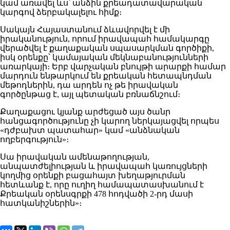
կամ առավել ևս՝ անձին քրեադատավարական
կարգով ձերբակալելու հիմք։
Սակայն Հայաստանում ձևավորվել է մի
իրականություն, որում իրավապահ համակարգը
վերածվել է քաղաքական սպասարկման գործիքի,
իսկ օրենքը՝ կամայական մեկնաբանությունների
առարկայի։ Երբ վարչական բնույթի արարքի համար
մարդուն ենթարկում են քրեական հետապնդման
մեթոդներին, դա արդեն ոչ թե իրավական
գործընթաց է, այլ պետական բռնաճնշում։
Քաղաքացու կյանք արժեցած այս ծանր
հանցագործությունը չի կարող ներկայացվել որպես
«դժբախտ պատահար» կամ «անձնական
ողբերգություն»։
Սա իրավական ամենաթողության,
անպատժելիության և իրավապահ կառույցների
կողմից օրենքի բացահայտ խեղաթյուրման
հետևանք է, որը ուղիղ համապատասխանում է
Քրեական օրենսգրքի 478 հոդվածի 2-րդ մասի
հատկանիշներին»։