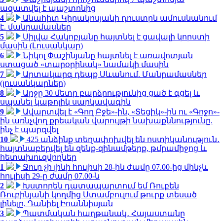
ազատվել է պաշտոնից
4
Անահիտ Կիրակոսյանի դուստրն ամուսնանում
է. մանրամասներ
5
Սիլվա Հակոբյանը հայտնել է ցավալի կորստի
մասին (Լուսանկար)
6
Նիկոլ Փաշինյանը հայտնել է առավոտյան
ստացած «տարօրինակ» նամակի մասին
7
Արտակարգ դեպք Սևանում. Մանրամասներ
(լուսանկարներ)
8
Արջը 30 մետր բարձրությունից ցած է գցել և
սպանել կաթոլիկ սարկավագին
9
Ավարտվել է «Գող Բջե»-ին, «Տեցիկ»-ին ու «Գոջո»-
ին առնչվող քրեական վարույթի նախաքննությունը.
ինչ է պարզվել
10
425 անձինք տեղափոխվել են ոստիկանություն․
հայտնաբերվել են զենք-զինամթերք, թմրամիջոց և
հետախուզվողներ
1
Ջուր չի լինի հուլիսի 28-ին ժամը 07.00-ից մինչև
հուլիսի 29-ը ժամը 07.00-ն
2
Խստորեն դատապարտում եմ Ռուբեն
Ռուբինյանի կողմից Ստամբուլում թուրք տեսած
լինելը. Դանիել Իոաննիսյան
3
Պատմական հաղթանակ․ Հայաստանը