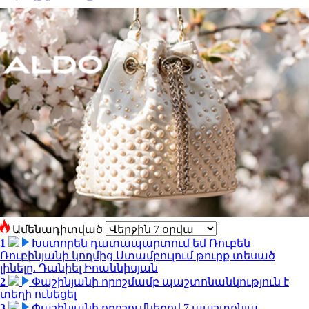
Ամենադիտված
1
Խստորեն դատապարտում եմ Ռուբեն
Ռուբինյանի կողմից Ստամբուլում թուրք տեսած
լինելը. Դանիել Իոաննիսյան
2
Փաշինյանի որոշմամբ պաշտոնանկություն է
տեղի ունեցել
3
Փաշինյանի որոշումներով 7 պաշտոնյա