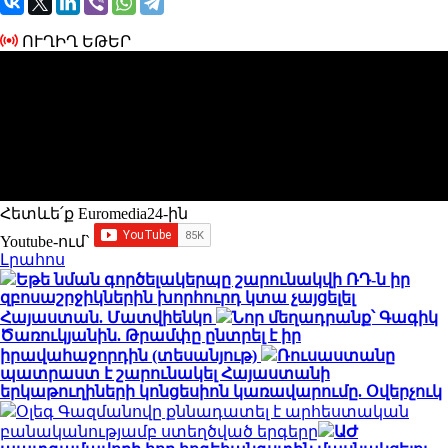
ՈՒՂԻՂ ԵԹԵՐ
Հետևե՛ք Euromedia24-ին
Youtube-ում`
Լրահոս
Եթե նման գործելակերպը շարունակվի ՌԴ-ն իր
զբոսաշրջիկներին խորհուրդ կտա չայցելել
Հայաստան. Մատվիենկո
Նոր մեղադրանք՝ Գագիկ
Ծառուկյանին. Թրամփը ընտրել է իր
իրավահաջորդին (տեսանյութ)
Ռուսաստանը
պատրաստ է շարունակել Հայաստանի
երկաթուղիների կոնցեսիոն կառավարումը. Օվերչուկ
Օլեգ Գազմանովը քննադատել է արհեստական
բանականությամբ ստեղծված երգերը
ԱԺ