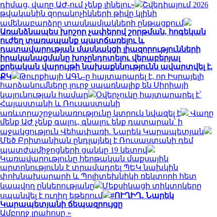
դիմաց, վաղը ԱԺ-ում չենք լինելու»
Շվեդիայում 2026
թվականին զորակոչիկների թիվը կլինի
ամենաբարձրը տասնամյակների ընթացքում
Առանձնապես խոշոր չափերով շորթման, հոգեկան
ուժեղ տառապանք պատճառելու և
դատավարության մասնակցի լիազորությունների
իրականացմանը խոչընդոտելու վերաբերյալ
քրեական վարույթի նախաքննությունն ավարտվել է.
ՔԿ
Թուրքիայի ԱԳՆ-ը հայտարարել է, որ Իսրայելի
հարձակումները լուրջ սպառնալիք են Սիրիայի
կայունության համար
Օվերչուկը հայտարարել է՝
Հայաստանի և Ռուսաստանի
առևտրաշրջանառությունը կտրուկ նվազել է
Վաղը
մենք ԱԺ չենք գալու, գնալու ենք դատարան՝ ի
աջակցություն Վեհափառի. Նարեկ Կարապետյան
Մեծ Բրիտանիան ընդլայնել է Ռուսաստանի դեմ
պատժամիջոցների ցանկը 19 կետով
Կառավարությունը հերթական մաքսային
արտոնությունն է տրամադրել ՊԵԿ նախկին
փոխնախարարի և Պոլիտեխնիկի ռեկտորի հետ
կապվող ընկերությանը
Մեքսիկացի տիկտոկերը
սպանվել է ուղիղ եթերում
#ՈՒՂԻՂ․ Նարեկ
Կարապետյանի ճեպազրույցը
Ամբողջ լրահոսը »