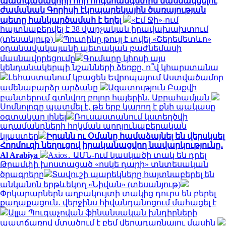
պատգամավորի հոր հոգեհանգստին մասնակցելու
ժամանակ Գորիսի էկոպարեկային ծառայության
պետը հանկարծամահ է եղել
«Էմ Ջի»-ում
հայտնաբերվել է 38 վարչական իրավախախտում
(տեսանյութ)
Պուտինը թույլ է տվել «Շերեմետևո»
օդանավակայանի պետական բաժնեմասի
մասնավորեցումը
Գումարը կհոսի այս
կենդանակերպի նշանների ձեռքը. ո՞վ կհարստանա
Լեհաստանում կբացեն Եվրոպայում Աստվածամոր
ամենաբարձր արձանը
Ազատություն Բաքվի
բանտերում գտնվող բոլոր հայերին․ Աբրահամյան
Սոմնոլոգը պատմել է, թե երբ կարող է քնի պակասը
օգտակար լինել
Ռուսաստանում կստեղծվի
ադամանդների հղկման արդյունաբերական
կլաստեր
Իրանն ու Օմանը համաձայնել են վերսկսել
Հորմուզի նեղուցով իրականացվող նավարկությունը․
Al Arabiya
Axios․ ԱՄՆ-ում կասկածի տակ են դրել
Թրամփի խոստացած «ոսկե դարի» տնտեսական
ծրագրերը
Տավուշի պարեկները հայտնաբերել են
անկանոն երթևեկող «Նիվան» (տեսանյութ)
Փրկարարներն աղբակույտի տակից դուրս են բերել
քաղաքացուն․ վերջինս հիվանդանոցում մահացել է
Ալլա Պուգաչովան ֆինանսական խնդիրների
պատճառով մտածում է բեմ վերադառնալու մասին