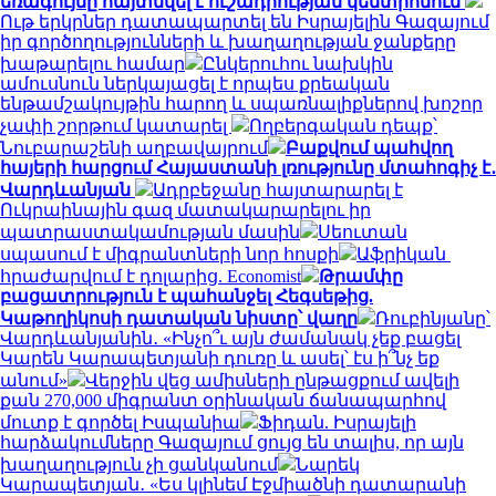
եռագույնը հայտնվել է ուշադրության կենտրոնում
Ութ երկրներ դատապարտել են Իսրայելին Գազայում
իր գործողությունների և խաղաղության ջանքերը
խաթարելու համար
Ընկերուհու նախկին
ամուսնուն ներկայացել է որպես քրեական
ենթամշակույթին հարող և սպառնալիքներով խոշոր
չափի շորթում կատարել
Ողբերգական դեպք՝
Նուբարաշենի աղբավայրում
Բաքվում պահվող
հայերի հարցում Հայաստանի լռությունը մտահոգիչ է․
Վարդևանյան
Ադրբեջանը հայտարարել է
Ուկրաինային գազ մատակարարելու իր
պատրաստակամության մասին
Սեուտան
սպասում է միգրանտների նոր հոսքի
Աֆրիկան ​​
հրաժարվում է դոլարից. Economist
Թրամփը
բացատրություն է պահանջել Հեգսեթից.
Կաթողիկոսի դատական նիստը՝ վաղը
Ռուբինյանը՝
Վարդևանյանին․ «Ինչո՞ւ այն ժամանակ չեք բացել
Կարեն Կարապետյանի դուռը և ասել՝ էս ի՞նչ եք
անում»
Վերջին վեց ամիսների ընթացքում ավելի
քան 270,000 միգրանտ օրինական ճանապարհով
մուտք է գործել Իսպանիա
Ֆիդան. Իսրայելի
հարձակումները Գազայում ցույց են տալիս, որ այն
խաղաղություն չի ցանկանում
Նարեկ
Կարապետյան․ «Ես կլինեմ Էջմիածնի դատարանի