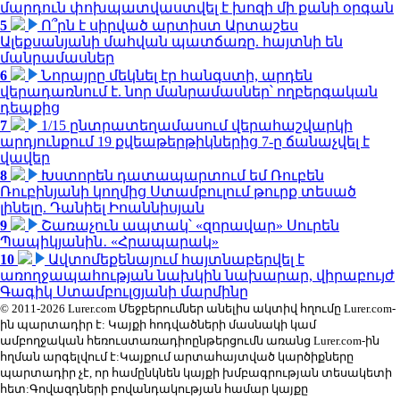
մարդուն փոխպատվաստվել է խոզի մի քանի օրգան
5
Ո՞րն է սիրված արտիստ Արտաշես
Ալեքսանյանի մահվան պատճառը. հայտնի են
մանրամասներ
6
Նորայրը մեկնել էր հանգստի, արդեն
վերադառնում է. նոր մանրամասներ՝ ողբերգական
դեպքից
7
1/15 ընտրատեղամասում վերահաշվարկի
արդյունքում 19 քվեաթերթիկներից 7-ը ճանաչվել է
վավեր
8
Խստորեն դատապարտում եմ Ռուբեն
Ռուբինյանի կողմից Ստամբուլում թուրք տեսած
լինելը. Դանիել Իոաննիսյան
9
Շառաչուն ապտակ՝ «զորավար» Սուրեն
Պապիկյանին․ «Հրապարակ»
10
Ավտոմեքենայում հայտնաբերվել է
առողջապահության նախկին նախարար, վիրաբույժ
Գագիկ Ստամբուլցյանի մարմինը
© 2011-2026 Lurer.com Մեջբերումներ անելիս ակտիվ հղումը Lurer.com-
ին պարտադիր է: Կայքի հոդվածների մասնակի կամ
ամբողջական հեռուստառադիոընթերցումն առանց Lurer.com-ին
հղման արգելվում է:Կայքում արտահայտված կարծիքները
պարտադիր չէ, որ համընկնեն կայքի խմբագրության տեսակետի
հետ:Գովազդների բովանդակության համար կայքը