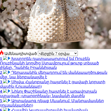
Ամենադիտված
1
Խստորեն դատապարտում եմ Ռուբեն
Ռուբինյանի կողմից Ստամբուլում թուրք տեսած
լինելը. Դանիել Իոաննիսյան
2
Դերասանին մեղադրում են մանկապղծության
մեջ․ նա ձերբակալվել է
3
Սիլվա Հակոբյանը հայտնել է ցավալի կորստի
մասին (Լուսանկար)
4
Նիկոլ Փաշինյանը հայտնել է առավոտյան
ստացած «տարօրինակ» նամակի մասին
5
Արտակարգ դեպք Սևանում. Մանրամասներ
(լուսանկարներ)
6
Հասմիկ Կարապետյանի համարձակ