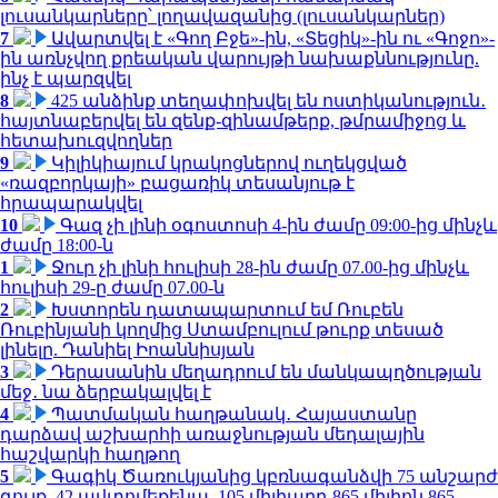
լուսանկարները՝ լողավազանից (լուսանկարներ)
7
Ավարտվել է «Գող Բջե»-ին, «Տեցիկ»-ին ու «Գոջո»-
ին առնչվող քրեական վարույթի նախաքննությունը.
ինչ է պարզվել
8
425 անձինք տեղափոխվել են ոստիկանություն․
հայտնաբերվել են զենք-զինամթերք, թմրամիջոց և
հետախուզվողներ
9
Կիլիկիայում կրակոցներով ուղեկցված
«ռազբորկայի» բացառիկ տեսանյութ է
հրապարակվել
10
Գազ չի լինի օգոստոսի 4-ին ժամը 09:00-ից մինչև
ժամը 18:00-ն
1
Ջուր չի լինի հուլիսի 28-ին ժամը 07.00-ից մինչև
հուլիսի 29-ը ժամը 07.00-ն
2
Խստորեն դատապարտում եմ Ռուբեն
Ռուբինյանի կողմից Ստամբուլում թուրք տեսած
լինելը. Դանիել Իոաննիսյան
3
Դերասանին մեղադրում են մանկապղծության
մեջ․ նա ձերբակալվել է
4
Պատմական հաղթանակ․ Հայաստանը
դարձավ աշխարհի առաջնության մեդալային
հաշվարկի հաղթող
5
Գագիկ Ծառուկյանից կբռնագանձվի 75 անշարժ
գույք, 42 ավտոմեքենա, 105 միլիարդ 865 միլիոն 865