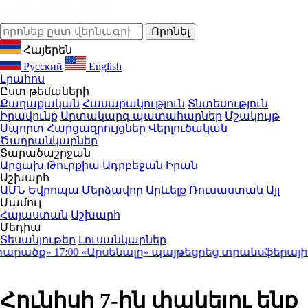
Հայերեն
Русский
English
Լրահոս
Ըստ թեմաների
Քաղաքական
Հասարակություն
Տնտեսություն
Իրավունք
Արտակարգ պատահարներ
Մշակույթ
Սպորտ
Հարցազրույցներ
Վերլուծական
Ծաղրանկարներ
Տարածաշրջան
Արցախ
Թուրքիա
Ադրբեջան
Իրան
Աշխարհ
ԱՄՆ
Եվրոպա
Մերձավոր Արևելք
Ռուսաստան
Այլ
Մամուլ
Հայաստան
Աշխարհ
Մեդիա
Տեսանյութեր
Լուսանկարներ
րածք»
17:00
«Արսենալը» պայթեցրեց տրանսֆերային շուկ
Հունիսի 7-ին փակելու ենք