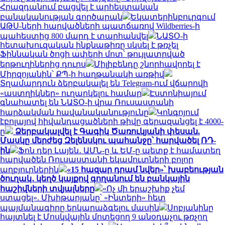
Հրազդանում բացվել է արհեստական
բանականության գործարան
Եկատերինբուրգում
ԱԹՍ-ների հարվածների պատճառով Wildberries-ի
պահեստից 800 մարդ է տարհանվել
ՆԱՏՕ-ի
հետախուզական ինքնաթիռը սկսել է թռչել
Ֆիննական ծոցի ափերի մոտ՝ թույլատրված
երթուղիներից դուրս
Միլիբենդը շնորհավորել է
Միրզոյանին՝ ՔՊ-ի հաղթանակի առթիվ
Տղամարդուն ձերբակալել են Telegram-ում վճարովի
«աստղիկներ» ուղարկելու համար
Էստոնիայում
գնահատել են ՆԱՏՕ-ի վրա Ռուսաստանի
հարձակման հավանականությունը
Կոնգոյում
էբոլայով հիվանդացածների թիվը գերազանցել է 4000-
ը
Ձերբակալվել է Գագիկ Ծառուկյանի փեսան.
Մասկը մերժեց Զելենսկու պահանջը՝ հարվածել ՌԴ-
ին
Ֆոն դեր Լայեն․ ԱՄՆ-ը և ԵՄ-ը պետք է համատեղ
հարվածեն Ռուսաստանի եկամուտների բոլոր
աղբյուրներին
«15 հազար դրամ նվեր»՝ խաբեության
ծուղակ․ կեղծ կայքով գողանում են բանկային
հաշիվների տվյալները
«Ոչ մի երաշխիք չեմ
ստացել». Մխիթարյանը՝ «Ինտերի» հետ
պայմանագիրը երկարաձգելու մասին
Սոբյանինը
հայտնել է Մոսկվային մոտեցող 9 անօդաչու թռչող