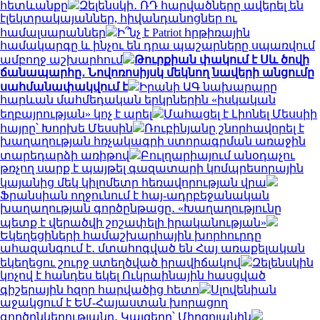
հետևանքը
Զելենսկի․ ՌԴ հարվածները ավերել են
էլեկտրակայաններ, հիվանդանոցներ ու
համալսարաններ
Ի՞նչ է Patriot հրթիռային
համակարգը և ինչու են դրա պաշարները սպառվում
ամբողջ աշխարհում
Թուրքիան փակում է Սև ծովի
ճանապարհը․ Նովոռոսիյսկ մեկնող նավերի անցումը
սահմանափակվում է
Իրանի ԱԳ նախարարը
հարևան մահմեդական երկրներին «իսկական
եղբայրության» կոչ է արել
Մահացել է Լիոնել Մեսսիի
հայրը՝ Խորխե Մեսսին
Ռուբինյանը շնորհավորել է
խաղաղության հռչակագրի ստորագրման առաջին
տարեդարձի առիթով
Բուլղարիայում անօդաչու
թռչող սարք է պայթել գազատարի կոմպրեսորային
կայանից մեկ կիլոմետր հեռավորության վրա
Ֆրանսիան ողջունում է հայ-ադրբեջանական
խաղաղության գործընթացը․ «Խաղաղությունը
պետք է վերածվի շոշափելի իրականության»
Եկեղեցիների համաշխարհային խորհուրդը
ահազանգում է․ մտահոգված են Հայ առաքելական
եկեղեցու շուրջ ստեղծված իրավիճակով
Զելենսկին
կոչով է հանդես եկել Ուկրաինային հասցված
գիշերային հզոր հարվածից հետո
Սլովենիան
աջակցում է ԵՄ-Հայաստան խորացող
գործընկերությանը․ Կայզերը՝ Միրզոյանին