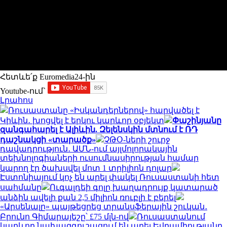
Հետևե՛ք Euromedia24-ին
Youtube-ում`
Լրահոս
Ռուսաստանը «Իսկանդերներով» հարվածել է
Կիևին․ խոցվել է երկու կարևոր օբյեկտ
Փաշինյանը
զանգահարել է Ալիևին. Զելենսկին մտնում է ՌԴ
դաշնակցի «տարածք»
ՉԹՕ-ների շուրջ
դավադրություն․ ԱՄՆ-ում այլմոլորակային
տեխնոլոգիաների ուսումնասիրության համար
կարող էր ծախսվել մոտ 1 տրիլիոն դոլար
Էստոնիայում կոչ են արել փակել Ռուսաստանի հետ
սահմանը
Ուգալդեի գոլը խաղադրույք կատարած
անձին ավելի քան 2,5 միլիոն ռուբլի է բերել
«Արսենալը» պայթեցրեց տրանսֆերային շուկան․
Բրունո Գիմարայեշը՝ £75 մլն-ով
Ռուսաստանում
կարևոր նախազգուշացում են արել Եվրամիությանը