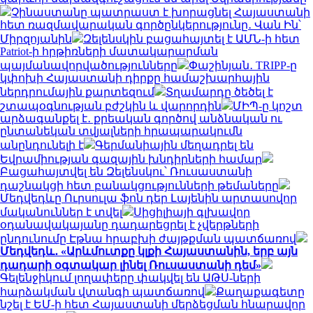
Չինաստանը պատրաստ է խորացնել Հայաստանի
հետ ռազմավարական գործընկերությունը․ Վան Ին՝
Միրզոյանին
Զելենսկին բացահայտել է ԱՄՆ-ի հետ
Patriot-ի հրթիռների մատակարարման
պայմանավորվածությունները
Փաշինյան․ TRIPP-ը
կփոխի Հայաստանի դիրքը համաշխարհային
ներդրումային քարտեզում
Տղամարդը ծեծել է
շտապօգնության բժշկին և վարորդին
ՄԻՊ-ը կոշտ
արձագանքել է․ քրեական գործով անձնական ու
ընտանեկան տվյալների հրապարակումն
անընդունելի է
Գերմանիային մեղադրել են
Եվրամիության գազային խնդիրների համար
Բացահայտվել են Զելենսկու՝ Ռուսաստանի
դաշնակցի հետ բանակցությունների թեմաները
Մեդվեդևը Ուրսուլա ֆոն դեր Լայենին արտասովոր
մականուններ է տվել
Սիցիլիայի գլխավոր
օդանավակայանը դադարեցրել է չվերթների
ընդունումը Էթնա հրաբխի ժայթքման պատճառով
Մեդվեդև․ «Արևմուտքը կլքի Հայաստանին, երբ այն
դադարի օգտակար լինել Ռուսաստանի դեմ»
Գելենջիկում լողափերը փակվել են ԱԹՍ-ների
հարձակման վտանգի պատճառով
Քաղաքագետը
նշել է ԵՄ-ի հետ Հայաստանի մերձեցման հնարավոր