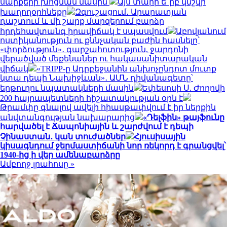
սարքերի խոցման մասին
Այս տարի ե՞րբ կնշվի
խաղողօրհնեքը
Զգուշացում․ Արարատյան
դաշտում և մի շարք մարզերում բարձր
հրդեհավտանգ իրավիճակ է սպասվում
Աբովյանում
ոստիկանություն ու քննչական բաժին հասնելը՝
«փորձություն»․ գարշահոտություն, ջարդոնի
վերածված մեքենաներ ու հակասանիտարական
վիճակ
«TRIPP-ը Ադրբեջանին անխոչընդոտ մուտք
կտա դեպի Նախիջևան»․ ԱՄՆ դիվանագետը՝
երթուղու նպատակների մասին
Եփեսոսի Ս. Ժողովի
200 հայրապետների հիշատակության օրն է
Թրամփը գնալով ավելի հիասթափվում է իր ներքին
անվտանգության նախարարից
«Դելֆին» թայֆունը
հարվածել է Ճապոնիային և շարժվում է դեպի
Չինաստան․ կան տուժածներ
Հյուսիսային
կիսագնդում ջերմաստիճանի նոր ռեկորդ է գրանցվել՝
1940-ից ի վեր ամենաբարձրը
Ամբողջ լրահոսը »