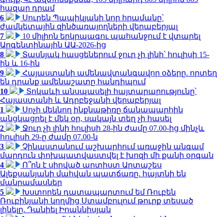
հազար դրամ
6
Սուրեն Պապիկյանի նոր հրամանը՝
ժամկետային զինծառայողների վերաբերյալ
7
10 միլիոն երկրպագու պահանջում է վտարել
Արգենտինային ԱԱ-2026-ից
8
Տասնյակ հասցեներում ջուր չի լինի՝ հուլիսի 15-
ին և 16-ին
9
Հայաստանի ամենավտանգավոր օձերը. որտեղ
են դրանք ամենաշատը հանդիպում
10
Տոկաևի անսպասելի հայտարարությունը՝
Հայաստանի և Ադրբեջանի վերաբերյալ
1
Սոչի մեկնող ինքնաթիռը ճանապարհին
անցկացրել է մեկ օր, սակայն տեղ չի հասել
2
Ջուր չի լինի հուլիսի 28-ին ժամը 07.00-ից մինչև
հուլիսի 29-ը ժամը 07.00-ն
3
Չինաստանում աշխարհում առաջին անգամ
մարդուն փոխպատվաստվել է խոզի մի քանի օրգան
4
Ո՞րն է սիրված արտիստ Արտաշես
Ալեքսանյանի մահվան պատճառը. հայտնի են
մանրամասներ
5
Խստորեն դատապարտում եմ Ռուբեն
Ռուբինյանի կողմից Ստամբուլում թուրք տեսած
լինելը. Դանիել Իոաննիսյան