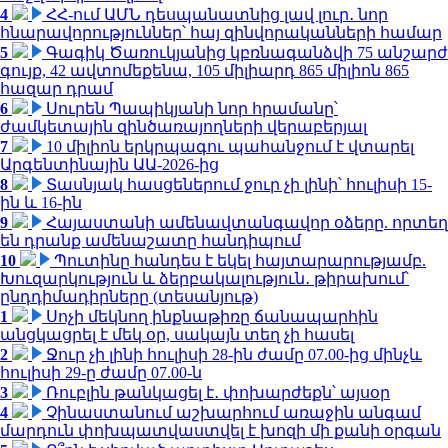
4
ՀՀ-ում ԱՄՆ դեսպանատնից լավ լուր․ նոր
հնարավորություններ՝ հայ զինվորականների համար
5
Գագիկ Ծառուկյանից կբռնագանձվի 75 անշարժ
գույք, 42 ավտոմեքենա, 105 միլիարդ 865 միլիոն 865
հազար դրամ
6
Սուրեն Պապիկյանի նոր հրամանը՝
ժամկետային զինծառայողների վերաբերյալ
7
10 միլիոն երկրպագու պահանջում է վտարել
Արգենտինային ԱԱ-2026-ից
8
Տասնյակ հասցեներում ջուր չի լինի՝ հուլիսի 15-
ին և 16-ին
9
Հայաստանի ամենավտանգավոր օձերը. որտեղ
են դրանք ամենաշատը հանդիպում
10
Պուտինը հանդես է եկել հայտարարությամբ.
Խուզարկություն և ձերբակալություն․ թիրախում՝
ընդդիմադիրները (տեսանյութ)
1
Սոչի մեկնող ինքնաթիռը ճանապարհին
անցկացրել է մեկ օր, սակայն տեղ չի հասել
2
Ջուր չի լինի հուլիսի 28-ին ժամը 07.00-ից մինչև
հուլիսի 29-ը ժամը 07.00-ն
3
Ռուբլին թանկացել է․ փոխարժեքն՝ այսօր
4
Չինաստանում աշխարհում առաջին անգամ
մարդուն փոխպատվաստվել է խոզի մի քանի օրգան