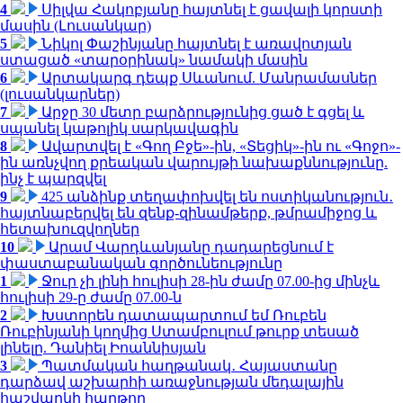
4
Սիլվա Հակոբյանը հայտնել է ցավալի կորստի
մասին (Լուսանկար)
5
Նիկոլ Փաշինյանը հայտնել է առավոտյան
ստացած «տարօրինակ» նամակի մասին
6
Արտակարգ դեպք Սևանում. Մանրամասներ
(լուսանկարներ)
7
Արջը 30 մետր բարձրությունից ցած է գցել և
սպանել կաթոլիկ սարկավագին
8
Ավարտվել է «Գող Բջե»-ին, «Տեցիկ»-ին ու «Գոջո»-
ին առնչվող քրեական վարույթի նախաքննությունը.
ինչ է պարզվել
9
425 անձինք տեղափոխվել են ոստիկանություն․
հայտնաբերվել են զենք-զինամթերք, թմրամիջոց և
հետախուզվողներ
10
Արամ Վարդևանյանը դադարեցնում է
փաստաբանական գործունեությունը
1
Ջուր չի լինի հուլիսի 28-ին ժամը 07.00-ից մինչև
հուլիսի 29-ը ժամը 07.00-ն
2
Խստորեն դատապարտում եմ Ռուբեն
Ռուբինյանի կողմից Ստամբուլում թուրք տեսած
լինելը. Դանիել Իոաննիսյան
3
Պատմական հաղթանակ․ Հայաստանը
դարձավ աշխարհի առաջնության մեդալային
հաշվարկի հաղթող