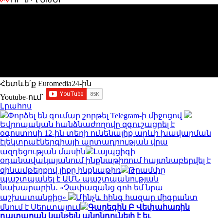
Հետևե՛ք Euromedia24-ին
Youtube-ում`
Լրահոս
Փորձել են գումար շորթել Telegram-ի միջոցով
Եվրոպական հանձնաժողովը զգուշացրել է
օգոստոսի 12-ին տեղի ունենալիք արևի խավարման
էլեկտրաէներգիայի արտադրության վրա
ազդեցության մասին
Լայպցիգի
օդանավակայանում ինքնաթիռում հայտնաբերվել է
զինամթերքով լիքը ինքնաթիռ
Թրամփը
պաշտպանել է ԱՄՆ պաշտպանության
նախարարին․ «Չափազանց գոհ եմ նրա
աշխատանքից»
Մինչև հինգ հազար միգրանտ
մնում է Սեուտայում
Գարեգին Բ Վեփահառին
դատարան կանչելն անընդունելի է եւ