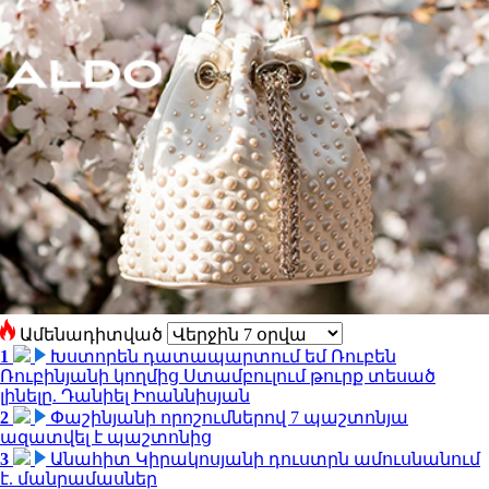
Ամենադիտված
1
Խստորեն դատապարտում եմ Ռուբեն
Ռուբինյանի կողմից Ստամբուլում թուրք տեսած
լինելը. Դանիել Իոաննիսյան
2
Փաշինյանի որոշումներով 7 պաշտոնյա
ազատվել է պաշտոնից
3
Անահիտ Կիրակոսյանի դուստրն ամուսնանում
է. մանրամասներ