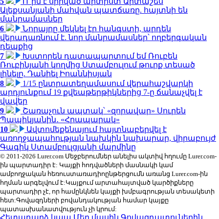
5
Ո՞րն է սիրված արտիստ Արտաշես
Ալեքսանյանի մահվան պատճառը. հայտնի են
մանրամասներ
6
Նորայրը մեկնել էր հանգստի, արդեն
վերադառնում է. նոր մանրամասներ՝ ողբերգական
դեպքից
7
Խստորեն դատապարտում եմ Ռուբեն
Ռուբինյանի կողմից Ստամբուլում թուրք տեսած
լինելը. Դանիել Իոաննիսյան
8
1/15 ընտրատեղամասում վերահաշվարկի
արդյունքում 19 քվեաթերթիկներից 7-ը ճանաչվել է
վավեր
9
Շառաչուն ապտակ՝ «զորավար» Սուրեն
Պապիկյանին․ «Հրապարակ»
10
Ավտոմեքենայում հայտնաբերվել է
առողջապահության նախկին նախարար, վիրաբույժ
Գագիկ Ստամբուլցյանի մարմինը
© 2011-2026 Lurer.com Մեջբերումներ անելիս ակտիվ հղումը Lurer.com-
ին պարտադիր է: Կայքի հոդվածների մասնակի կամ
ամբողջական հեռուստառադիոընթերցումն առանց Lurer.com-ին
հղման արգելվում է:Կայքում արտահայտված կարծիքները
պարտադիր չէ, որ համընկնեն կայքի խմբագրության տեսակետի
հետ:Գովազդների բովանդակության համար կայքը
պատասխանատվություն չի կրում:
Հետադարձ կապ
Մեր մասին
Գովազդատուներին