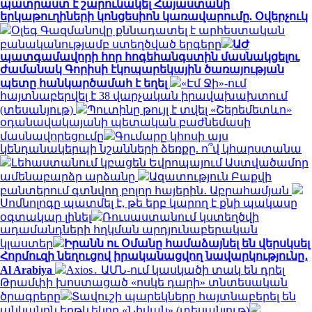
պատրաստ է շարունակել Հայաստանի
երկաթուղիների կոնցեսիոն կառավարումը. Օվերչուկ
Օլեգ Գազմանովը քննադատել է արհեստական
բանականությամբ ստեղծված երգերը
ԱԺ
պատգամավորի հոր հոգեհանգստին մասնակցելու
ժամանակ Գորիսի էկոպարեկային ծառայության
պետը հանկարծամահ է եղել
«Էմ Ջի»-ում
հայտնաբերվել է 38 վարչական իրավախախտում
(տեսանյութ)
Պուտինը թույլ է տվել «Շերեմետևո»
օդանավակայանի պետական բաժնեմասի
մասնավորեցումը
Գումարը կհոսի այս
կենդանակերպի նշանների ձեռքը. ո՞վ կհարստանա
Լեհաստանում կբացեն Եվրոպայում Աստվածամոր
ամենաբարձր արձանը
Ազատություն Բաքվի
բանտերում գտնվող բոլոր հայերին․ Աբրահամյան
Սոմնոլոգը պատմել է, թե երբ կարող է քնի պակասը
օգտակար լինել
Ռուսաստանում կստեղծվի
ադամանդների հղկման արդյունաբերական
կլաստեր
Իրանն ու Օմանը համաձայնել են վերսկսել
Հորմուզի նեղուցով իրականացվող նավարկությունը․
Al Arabiya
Axios․ ԱՄՆ-ում կասկածի տակ են դրել
Թրամփի խոստացած «ոսկե դարի» տնտեսական
ծրագրերը
Տավուշի պարեկները հայտնաբերել են
անկանոն երթևեկող «Նիվան» (տեսանյութ)