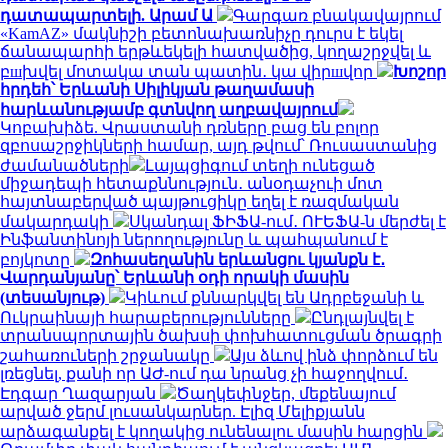
դատապարտելի. Արամ Ա
Գարգառ բնակավայրում
«KamAZ» մակնիշի բետոնախառնիչը դուրս է եկել
ճանապարհի երթևեկելի հատվածից, կողաշրջվել և
բшխվել մոտակա տան պատին․ կա վիրшվոր
Խոշոր
հրդեհ՝ Երևանի Սիլիկյան թաղամասի
հարևանությամբ գտնվող աղբավայրում
Կոբախիձե. Վրաստանի դռները բաց են բոլոր
զբոսաշրջիկների համար, այդ թվում՝ Ռուսաստանից
ժամանածների
Լայպցիգում տեղի ունեցած
միջադեպի հետաքննություն․ անօդաչուի մոտ
հայտնաբերված պայթուցիկը եղել է ռազմական
մակարդակի
Սկանդալ ՖԻՖԱ-ում․ ՈՒԵՖԱ-ն մերժել է
Ինֆանտինոյի ներողությունը և պահպանում է
բոյկոտը
Զոհասեղանին երևանցու կյանքն է․
Վարդանյանը՝ Երևանի օդի որակի մասին
(տեսանյութ)
Կիևում քննարկվել են Ադրբեջանի և
Ուկրաինայի հարաբերությունները
Ընդլայնվել է
տրանսպորտային ծախսի փոխհատուցման ծրագրի
շահառուների շրջանակը
Այս ձևով ինձ փորձում են
լռեցնել, քանի որ ԱԺ-ում դա նրանց չի հաջողվում․
Էդգար Ղազարյան
Ծաղկեփնջեր, մեքենայում
արված ջերմ լուսանկարներ. Էլիզ Մելիքյանն
արձագանքել է կողակից ունենալու մասին հարցին