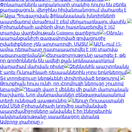
Փրկարարներն աղբակույտի տակից դուրս են բերել
քաղաքացուն․ վերջինս հիվանդանոցում մահացել է
Ալլա Պուգաչովան ֆինանսական խնդիրների
պատճառով մտածում է բեմ վերադառնալու մասին
Բրիտանիայի ափերի մոտ հայտնաբերվել է 162
տարվա վաղեմության Guinness գարեջուր
«Օձուն»
ապրանքանիշի գազավորված զովացուցիչ
ըմպելիքները չեն արտադրվի. ՍԱՏՄ
ԱՄՆ-ում 15-
ամյա դեռահասը դատապարտվել է 100 տարվա
ազատազրկման
Հետազոտությունը պարզել է, թե
որ գործոններն են ավելի քան կրկնապատկում
վաղաժամ մահվան ռիսկը
Զելենսկին պաշտոնանկ
է արել Ուկրաինայի դեսպաններին չորս երկրներում
Տ4 տրոլեյբուսը կերթևեկի փոփոխված երթուղով
Թուրքիան հույս ունի, որ Հորմուզի նեղուցը շուտով
կբացվի
Դեպքի վայր է մեկնել մի քանի մարտական
հաշվարկ. Նոր մանրամասներ բենզալցակայանում
տեղի ունեցած պայթյունից
Սեուլը Ռուսաստանի
դեմ Մեծ Բրիտանիայի կողմից սահմանված
պատժամիջոցները անվանել է իր էներգետիկ
անվտանգությանը սպառնացող վտանգ
Ամբողջ լրահոսը »