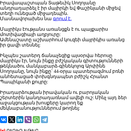
Իրավապաշտպան Տաթեւիկ Սողոյանը
անդրադարձել է իր մայիրկի եվ Փաշինյանի միջեվ
տեղի ունեցած միջադեպին.
Մասնավորախես նա
գրում է.
Մայրիկս էությանս առանցքն է ու պայքարիս
մոտիվացիայի աղբյուրը:
Ամենաշատը աշխարհում կուզեի մայրիկիս առանց
իր ցավի տեսնել:
Ինչպես շատերդ ճանաչեցիք այսօրվա հերոսը
մայրիկս էր, նույն ինքը բժշկական գիտությունների
թեկնածու մանկաբարձ-գինեկոլոգ Արփինե
Սողոյանը, նույն ինքը` 44-օրյա պատերազմում բռնի
անհետացած փոխգնդապետ բժիշկ Հրանտ
Պապիկյանի քույրը:
Իրադարձության իրավական ու բարոյական
շերտերին կանդրադառնամ ավելի ուշ: Մինչ այդ ձեր
աջակցության խոսքերը կարող եք
մեկնաբանություններում թողնել:
ՈՒՂԻՂ ԵԹԵՐ