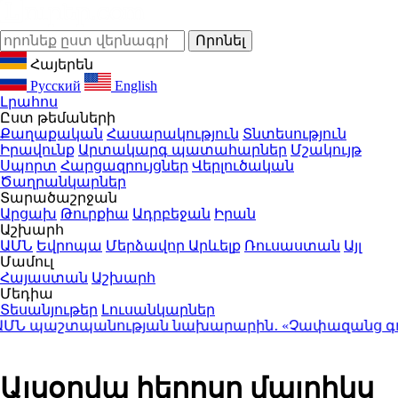
Հայերեն
Русский
English
Լրահոս
Ըստ թեմաների
Քաղաքական
Հասարակություն
Տնտեսություն
Իրավունք
Արտակարգ պատահարներ
Մշակույթ
Սպորտ
Հարցազրույցներ
Վերլուծական
Ծաղրանկարներ
Տարածաշրջան
Արցախ
Թուրքիա
Ադրբեջան
Իրան
Աշխարհ
ԱՄՆ
Եվրոպա
Մերձավոր Արևելք
Ռուսաստան
Այլ
Մամուլ
Հայաստան
Աշխարհ
Մեդիա
Տեսանյութեր
Լուսանկարներ
 պաշտպանության նախարարին․ «Չափազանց գոհ 
Այսօրվա հերոսը մայրիկս