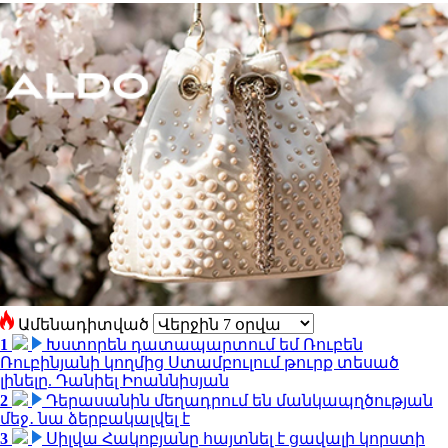
Ամենադիտված
1
Խստորեն դատապարտում եմ Ռուբեն
Ռուբինյանի կողմից Ստամբուլում թուրք տեսած
լինելը. Դանիել Իոաննիսյան
2
Դերասանին մեղադրում են մանկապղծության
մեջ․ նա ձերբակալվել է
3
Սիլվա Հակոբյանը հայտնել է ցավալի կորստի