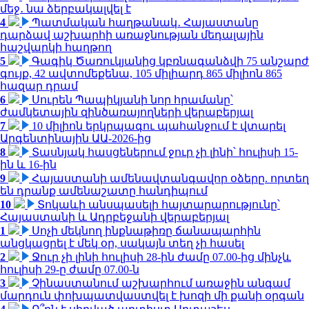
մեջ․ նա ձերբակալվել է
4
Պատմական հաղթանակ․ Հայաստանը
դարձավ աշխարհի առաջնության մեդալային
հաշվարկի հաղթող
5
Գագիկ Ծառուկյանից կբռնագանձվի 75 անշարժ
գույք, 42 ավտոմեքենա, 105 միլիարդ 865 միլիոն 865
հազար դրամ
6
Սուրեն Պապիկյանի նոր հրամանը՝
ժամկետային զինծառայողների վերաբերյալ
7
10 միլիոն երկրպագու պահանջում է վտարել
Արգենտինային ԱԱ-2026-ից
8
Տասնյակ հասցեներում ջուր չի լինի՝ հուլիսի 15-
ին և 16-ին
9
Հայաստանի ամենավտանգավոր օձերը. որտեղ
են դրանք ամենաշատը հանդիպում
10
Տոկաևի անսպասելի հայտարարությունը՝
Հայաստանի և Ադրբեջանի վերաբերյալ
1
Սոչի մեկնող ինքնաթիռը ճանապարհին
անցկացրել է մեկ օր, սակայն տեղ չի հասել
2
Ջուր չի լինի հուլիսի 28-ին ժամը 07.00-ից մինչև
հուլիսի 29-ը ժամը 07.00-ն
3
Չինաստանում աշխարհում առաջին անգամ
մարդուն փոխպատվաստվել է խոզի մի քանի օրգան