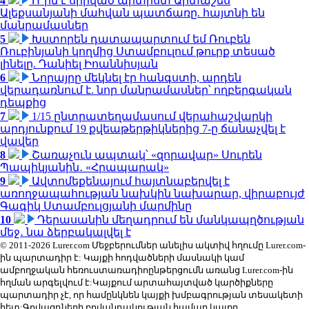
4
Ո՞րն է սիրված արտիստ Արտաշես
Ալեքսանյանի մահվան պատճառը. հայտնի են
մանրամասներ
5
Խստորեն դատապարտում եմ Ռուբեն
Ռուբինյանի կողմից Ստամբուլում թուրք տեսած
լինելը. Դանիել Իոաննիսյան
6
Նորայրը մեկնել էր հանգստի, արդեն
վերադառնում է. նոր մանրամասներ՝ ողբերգական
դեպքից
7
1/15 ընտրատեղամասում վերահաշվարկի
արդյունքում 19 քվեաթերթիկներից 7-ը ճանաչվել է
վավեր
8
Շառաչուն ապտակ՝ «զորավար» Սուրեն
Պապիկյանին․ «Հրապարակ»
9
Ավտոմեքենայում հայտնաբերվել է
առողջապահության նախկին նախարար, վիրաբույժ
Գագիկ Ստամբուլցյանի մարմինը
10
Դերասանին մեղադրում են մանկապղծության
մեջ․ նա ձերբակալվել է
© 2011-2026 Lurer.com Մեջբերումներ անելիս ակտիվ հղումը Lurer.com-
ին պարտադիր է: Կայքի հոդվածների մասնակի կամ
ամբողջական հեռուստառադիոընթերցումն առանց Lurer.com-ին
հղման արգելվում է:Կայքում արտահայտված կարծիքները
պարտադիր չէ, որ համընկնեն կայքի խմբագրության տեսակետի
հետ:Գովազդների բովանդակության համար կայքը