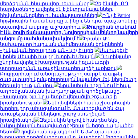
մերձեցման հնարավոր հետևանքը
Զելենսկի․ ՌԴ
հարվածները ավերել են էլեկտրակայաններ,
հիվանդանոցներ ու համալսարաններ
Ի՞նչ է Patriot
հրթիռային համակարգը և ինչու են դրա պաշարները
սպառվում ամբողջ աշխարհում
Թուրքիան փակում
է Սև ծովի ճանապարհը․ Նովոռոսիյսկ մեկնող նավերի
անցումը սահմանափակվում է
Իրանի ԱԳ
նախարարը հարևան մահմեդական երկրներին
«իսկական եղբայրության» կոչ է արել
Մահացել է
Լիոնել Մեսսիի հայրը՝ Խորխե Մեսսին
Ռուբինյանը
շնորհավորել է խաղաղության հռչակագրի
ստորագրման առաջին տարեդարձի առիթով
Բուլղարիայում անօդաչու թռչող սարք է պայթել
գազատարի կոմպրեսորային կայանից մեկ կիլոմետր
հեռավորության վրա
Ֆրանսիան ողջունում է հայ-
ադրբեջանական խաղաղության գործընթացը․
«Խաղաղությունը պետք է վերածվի շոշափելի
իրականության»
Եկեղեցիների համաշխարհային
խորհուրդը ահազանգում է․ մտահոգված են Հայ
առաքելական եկեղեցու շուրջ ստեղծված
իրավիճակով
Զելենսկին կոչով է հանդես եկել
Ուկրաինային հասցված գիշերային հզոր հարվածից
հետո
Սլովենիան աջակցում է ԵՄ-Հայաստան
խորացող գործընկերությանը․ Կայզերը՝ Միրզոյանին