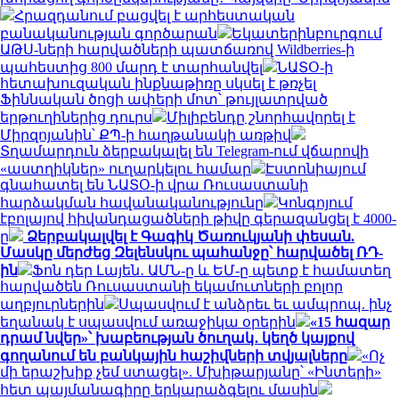
Հրազդանում բացվել է արհեստական
բանականության գործարան
Եկատերինբուրգում
ԱԹՍ-ների հարվածների պատճառով Wildberries-ի
պահեստից 800 մարդ է տարհանվել
ՆԱՏՕ-ի
հետախուզական ինքնաթիռը սկսել է թռչել
Ֆիննական ծոցի ափերի մոտ՝ թույլատրված
երթուղիներից դուրս
Միլիբենդը շնորհավորել է
Միրզոյանին՝ ՔՊ-ի հաղթանակի առթիվ
Տղամարդուն ձերբակալել են Telegram-ում վճարովի
«աստղիկներ» ուղարկելու համար
Էստոնիայում
գնահատել են ՆԱՏՕ-ի վրա Ռուսաստանի
հարձակման հավանականությունը
Կոնգոյում
էբոլայով հիվանդացածների թիվը գերազանցել է 4000-
ը
Ձերբակալվել է Գագիկ Ծառուկյանի փեսան.
Մասկը մերժեց Զելենսկու պահանջը՝ հարվածել ՌԴ-
ին
Ֆոն դեր Լայեն․ ԱՄՆ-ը և ԵՄ-ը պետք է համատեղ
հարվածեն Ռուսաստանի եկամուտների բոլոր
աղբյուրներին
Սպասվում է անձրեւ եւ ամպրոպ. ինչ
եղանակ է սպասվում առաջիկա օրերին
«15 հազար
դրամ նվեր»՝ խաբեության ծուղակ․ կեղծ կայքով
գողանում են բանկային հաշիվների տվյալները
«Ոչ
մի երաշխիք չեմ ստացել». Մխիթարյանը՝ «Ինտերի»
հետ պայմանագիրը երկարաձգելու մասին