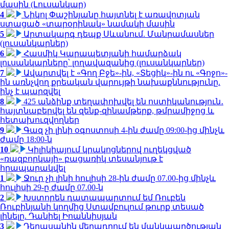
մասին (Լուսանկար)
4
Նիկոլ Փաշինյանը հայտնել է առավոտյան
ստացած «տարօրինակ» նամակի մասին
5
Արտակարգ դեպք Սևանում. Մանրամասներ
(լուսանկարներ)
6
Հասմիկ Կարապետյանի համարձակ
լուսանկարները՝ լողավազանից (լուսանկարներ)
7
Ավարտվել է «Գող Բջե»-ին, «Տեցիկ»-ին ու «Գոջո»-
ին առնչվող քրեական վարույթի նախաքննությունը.
ինչ է պարզվել
8
425 անձինք տեղափոխվել են ոստիկանություն․
հայտնաբերվել են զենք-զինամթերք, թմրամիջոց և
հետախուզվողներ
9
Գազ չի լինի օգոստոսի 4-ին ժամը 09:00-ից մինչև
ժամը 18:00-ն
10
Կիլիկիայում կրակոցներով ուղեկցված
«ռազբորկայի» բացառիկ տեսանյութ է
հրապարակվել
1
Ջուր չի լինի հուլիսի 28-ին ժամը 07.00-ից մինչև
հուլիսի 29-ը ժամը 07.00-ն
2
Խստորեն դատապարտում եմ Ռուբեն
Ռուբինյանի կողմից Ստամբուլում թուրք տեսած
լինելը. Դանիել Իոաննիսյան
3
Դերասանին մեղադրում են մանկապղծության