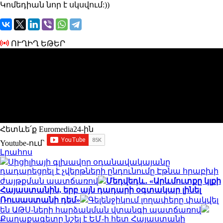
Կոմեդիան նոր է սկսվում:))
ՈՒՂԻՂ ԵԹԵՐ
Հետևե՛ք Euromedia24-ին
Youtube-ում`
Լրահոս
Սիցիլիայի գլխավոր օդանավակայանը
դադարեցրել է չվերթների ընդունումը Էթնա հրաբխի
ժայթքման պատճառով
Մեդվեդև․ «Արևմուտքը կլքի
Հայաստանին, երբ այն դադարի օգտակար լինել
Ռուսաստանի դեմ»
Գելենջիկում լողափերը փակվել
են ԱԹՍ-ների հարձակման վտանգի պատճառով
Քաղաքագետը նշել է ԵՄ-ի հետ Հայաստանի