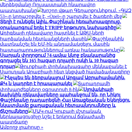
մերձեցմանը Ռուսաստանի հնարավոր
պատասխանը
Խոշոր վթար Գեղարքունիքում․ «ԳԱԶ
53»-ը կողաշրջվել է, «Opel»-ը շպրտվել է ծառերի մեջ
Տեղի է ունեցել Ալիև-Փաշինյան հեռախոսազրույց․
օրակարգում եղել է TRIPP երթուղու նախագիծը
Ադիգեայի ղեկավարը հայտնել է ԱԹՍ-ների
հարձակման հետևանքների մասին
Փաշինյանին
մատնանշել են ԵՄ-ին անդամակցելու մասին
հայտարարություններում առկա հակասությունը
Սարյան փողոցում 74-ամյա կնոջ բնակարանից
գողացել են 165 հազար դոլարի ոսկի և 10 հազար
դոլար
Թուրքիայի փոխնախագահը մեկնաբանել է
Սաուդյան Արաբիայի հետ կնքված համաձայնագիրը
Ինչպես են ձերբակալում Արգամ Աբրահամյանին.
ՔԿ-ն կադրեր է հրապարակել
Տարադրամի
փոխարժեքները օգոստոսի 8-ին
Սլովակիայի
նախկին ղեկավարները պահանջում են, որ Նիկոլ
Փաշինյանը դադարեցնի Հայ Առաքելական Եկեղեցու
նկատմամբ քաղաքական հետապնդումները և
ճնշումները
ՄԱԿ-ում Կուբայի մշտական ​​
ներկայացուցիչը նշել է երկրում ճգնաժամի
պատճառը
Ամբողջ լրահոսը »