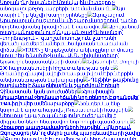
Սոբյանինը հայտնել է Մոսկվային մոտեցող 9
անօդաչու թռչող սարքերի խոցման մասին
Այս
տարի ե՞րբ կնշվի խաղողօրհնեքը
Զգուշացում․
Արարատյան դաշտում և մի շարք մարզերում բարձր
հրդեհավտանգ իրավիճակ է սպասվում
Աբովյանում
ոստիկանություն ու քննչական բաժին հասնելը՝
«փորձություն»․ գարշահոտություն, ջարդոնի
վերածված մեքենաներ ու հակասանիտարական
վիճակ
«TRIPP-ը Ադրբեջանին անխոչընդոտ մուտք
կտա դեպի Նախիջևան»․ ԱՄՆ դիվանագետը՝
երթուղու նպատակների մասին
Եփեսոսի Ս. Ժողովի
200 հայրապետների հիշատակության օրն է
Թրամփը գնալով ավելի հիասթափվում է իր ներքին
անվտանգության նախարարից
«Դելֆին» թայֆունը
հարվածել է Ճապոնիային և շարժվում է դեպի
Չինաստան․ կան տուժածներ
Հյուսիսային
կիսագնդում ջերմաստիճանի նոր ռեկորդ է գրանցվել՝
1940-ից ի վեր ամենաբարձրը
Ֆոն դեր Լայենը
կտրուկ է արտահայտվել Ռուսաստանի հասցեին
Սեուտայի ​​պաշտպանությունը ուժեղացվել է
միգրանտների հնարավոր նոր հոսքի պատճառով
Հեռացող պատգամավորների հաշվին՝ 5 մլն դրամ.
Զգուշացրել են՝ ոչ մեկին չասել պարգեւավճարի չափը
Բացահայտվել է Եվրամիության հետ Հայաստանի