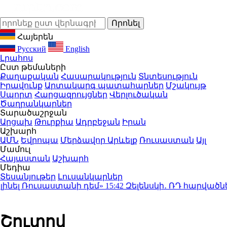
Հայերեն
Русский
English
Լրահոս
Ըստ թեմաների
Քաղաքական
Հասարակություն
Տնտեսություն
Իրավունք
Արտակարգ պատահարներ
Մշակույթ
Սպորտ
Հարցազրույցներ
Վերլուծական
Ծաղրանկարներ
Տարածաշրջան
Արցախ
Թուրքիա
Ադրբեջան
Իրան
Աշխարհ
ԱՄՆ
Եվրոպա
Մերձավոր Արևելք
Ռուսաստան
Այլ
Մամուլ
Հայաստան
Աշխարհ
Մեդիա
Տեսանյութեր
Լուսանկարներ
ել Ռուսաստանի դեմ»
15:42
Զելենսկի․ ՌԴ հարվածները
Շուտով