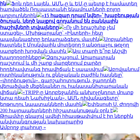
ին
Ֆոն դեր Լայեն․ ԱՄՆ-ը և ԵՄ-ը պետք է համատեղ
հարվածեն Ռուսաստանի եկամուտների բոլոր
աղբյուրներին
«15 հազար դրամ նվեր»՝ խաբեության
ծուղակ․ կեղծ կայքով գողանում են բանկային
հաշիվների տվյալները
«Ոչ մի երաշխիք չեմ
ստացել». Մխիթարյանը՝ «Ինտերի» հետ
պայմանագիրը երկարաձգելու մասին
Սոբյանինը
հայտնել է Մոսկվային մոտեցող 9 անօդաչու թռչող
սարքերի խոցման մասին
Այս տարի ե՞րբ կնշվի
խաղողօրհնեքը
Զգուշացում․ Արարատյան
դաշտում և մի շարք մարզերում բարձր
հրդեհավտանգ իրավիճակ է սպասվում
Աբովյանում
ոստիկանություն ու քննչական բաժին հասնելը՝
«փորձություն»․ գարշահոտություն, ջարդոնի
վերածված մեքենաներ ու հակասանիտարական
վիճակ
«TRIPP-ը Ադրբեջանին անխոչընդոտ մուտք
կտա դեպի Նախիջևան»․ ԱՄՆ դիվանագետը՝
երթուղու նպատակների մասին
Եփեսոսի Ս. Ժողովի
200 հայրապետների հիշատակության օրն է
Թրամփը գնալով ավելի հիասթափվում է իր ներքին
անվտանգության նախարարից
Ամբողջ լրահոսը »