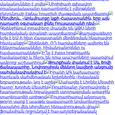
մականուններ է տվել
Սիցիլիայի գլխավոր
օդանավակայանը դադարեցրել է չվերթների
ընդունումը Էթնա հրաբխի ժայթքման պատճառով
Մեդվեդև․ «Արևմուտքը կլքի Հայաստանին, երբ այն
դադարի օգտակար լինել Ռուսաստանի դեմ»
Գելենջիկում լողափերը փակվել են ԱԹՍ-ների
հարձակման վտանգի պատճառով
Քաղաքագետը
նշել է ԵՄ-ի հետ Հայաստանի մերձեցման հնարավոր
հետևանքը
Զելենսկի․ ՌԴ հարվածները ավերել են
էլեկտրակայաններ, հիվանդանոցներ ու
համալսարաններ
Ի՞նչ է Patriot հրթիռային
համակարգը և ինչու են դրա պաշարները սպառվում
ամբողջ աշխարհում
Թուրքիան փակում է Սև ծովի
ճանապարհը․ Նովոռոսիյսկ մեկնող նավերի անցումը
սահմանափակվում է
Իրանի ԱԳ նախարարը
հարևան մահմեդական երկրներին «իսկական
եղբայրության» կոչ է արել
Մահացել է Լիոնել Մեսսիի
հայրը՝ Խորխե Մեսսին
Ռուբինյանը շնորհավորել է
խաղաղության հռչակագրի ստորագրման առաջին
տարեդարձի առիթով
Բուլղարիայում անօդաչու
թռչող սարք է պայթել գազատարի կոմպրեսորային
կայանից մեկ կիլոմետր հեռավորության վրա
Ֆրանսիան ողջունում է հայ-ադրբեջանական