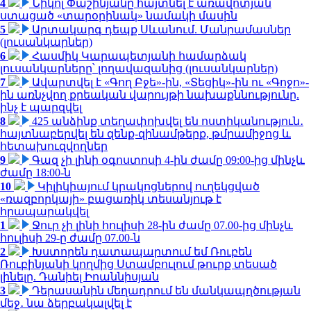
4
Նիկոլ Փաշինյանը հայտնել է առավոտյան
ստացած «տարօրինակ» նամակի մասին
5
Արտակարգ դեպք Սևանում. Մանրամասներ
(լուսանկարներ)
6
Հասմիկ Կարապետյանի համարձակ
լուսանկարները՝ լողավազանից (լուսանկարներ)
7
Ավարտվել է «Գող Բջե»-ին, «Տեցիկ»-ին ու «Գոջո»-
ին առնչվող քրեական վարույթի նախաքննությունը.
ինչ է պարզվել
8
425 անձինք տեղափոխվել են ոստիկանություն․
հայտնաբերվել են զենք-զինամթերք, թմրամիջոց և
հետախուզվողներ
9
Գազ չի լինի օգոստոսի 4-ին ժամը 09:00-ից մինչև
ժամը 18:00-ն
10
Կիլիկիայում կրակոցներով ուղեկցված
«ռազբորկայի» բացառիկ տեսանյութ է
հրապարակվել
1
Ջուր չի լինի հուլիսի 28-ին ժամը 07.00-ից մինչև
հուլիսի 29-ը ժամը 07.00-ն
2
Խստորեն դատապարտում եմ Ռուբեն
Ռուբինյանի կողմից Ստամբուլում թուրք տեսած
լինելը. Դանիել Իոաննիսյան
3
Դերասանին մեղադրում են մանկապղծության
մեջ․ նա ձերբակալվել է