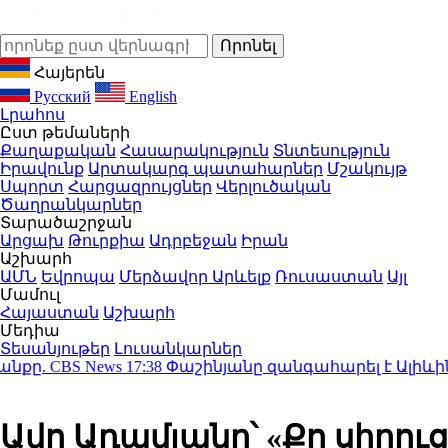
Հայերեն
Русский
English
Լրահոս
Ըստ թեմաների
Քաղաքական
Հասարակություն
Տնտեսություն
Իրավունք
Արտակարգ պատահարներ
Մշակույթ
Սպորտ
Հարցազրույցներ
Վերլուծական
Ծաղրանկարներ
Տարածաշրջան
Արցախ
Թուրքիա
Ադրբեջան
Իրան
Աշխարհ
ԱՄՆ
Եվրոպա
Մերձավոր Արևելք
Ռուսաստան
Այլ
Մամուլ
Հայաստան
Աշխարհ
Մեդիա
Տեսանյութեր
Լուսանկարներ
CBS News
17:38
Փաշինյանը զանգահարել է Ալիևին. Զել
Ավո Ադամյանը՝ «Քո սիրուց