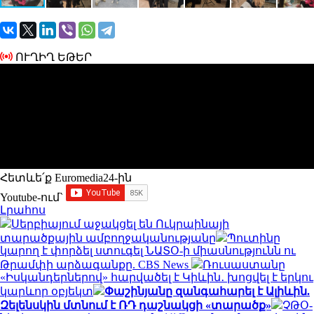
ՈՒՂԻՂ ԵԹԵՐ
Հետևե՛ք Euromedia24-ին
Youtube-ում`
Լրահոս
Սերբիայում աջակցել են Ուկրաինայի
տարածքային ամբողջականությանը
Պուտինը
կարող է փորձել ստուգել ՆԱՏՕ-ի միասնությունն ու
Թրամփի արձագանքը. CBS News
Ռուսաստանը
«Իսկանդերներով» հարվածել է Կիևին․ խոցվել է երկու
կարևոր օբյեկտ
Փաշինյանը զանգահարել է Ալիևին.
Զելենսկին մտնում է ՌԴ դաշնակցի «տարածք»
ՉԹՕ-