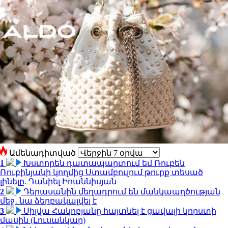
Ամենադիտված
1
Խստորեն դատապարտում եմ Ռուբեն
Ռուբինյանի կողմից Ստամբուլում թուրք տեսած
լինելը. Դանիել Իոաննիսյան
2
Դերասանին մեղադրում են մանկապղծության
մեջ․ նա ձերբակալվել է
3
Սիլվա Հակոբյանը հայտնել է ցավալի կորստի
մասին (Լուսանկար)