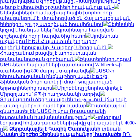
խաղաղության գործընթացը․ «Խաղաղությունը
պետք է վերածվի շոշափելի իրականության»
Եկեղեցիների համաշխարհային խորհուրդը
ահազանգում է․ մտահոգված են Հայ առաքելական
եկեղեցու շուրջ ստեղծված իրավիճակով
Զելենսկին
կոչով է հանդես եկել Ուկրաինային հասցված
գիշերային հզոր հարվածից հետո
Սլովենիան
աջակցում է ԵՄ-Հայաստան խորացող
գործընկերությանը․ Կայզերը՝ Միրզոյանին
Հրազդանում բացվել է արհեստական
բանականության գործարան
Եկատերինբուրգում
ԱԹՍ-ների հարվածների պատճառով Wildberries-ի
պահեստից 800 մարդ է տարհանվել
ՆԱՏՕ-ի
հետախուզական ինքնաթիռը սկսել է թռչել
Ֆիննական ծոցի ափերի մոտ՝ թույլատրված
երթուղիներից դուրս
Միլիբենդը շնորհավորել է
Միրզոյանին՝ ՔՊ-ի հաղթանակի առթիվ
Տղամարդուն ձերբակալել են Telegram-ում վճարովի
«աստղիկներ» ուղարկելու համար
Էստոնիայում
գնահատել են ՆԱՏՕ-ի վրա Ռուսաստանի
հարձակման հավանականությունը
Կոնգոյում
էբոլայով հիվանդացածների թիվը գերազանցել է 4000-
ը
Ձերբակալվել է Գագիկ Ծառուկյանի փեսան.
Մասկը մերժեց Զելենսկու պահանջը՝ հարվածել ՌԴ-