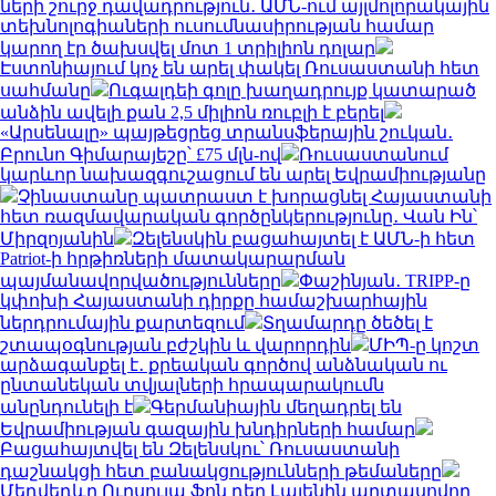
ների շուրջ դավադրություն․ ԱՄՆ-ում այլմոլորակային
տեխնոլոգիաների ուսումնասիրության համար
կարող էր ծախսվել մոտ 1 տրիլիոն դոլար
Էստոնիայում կոչ են արել փակել Ռուսաստանի հետ
սահմանը
Ուգալդեի գոլը խաղադրույք կատարած
անձին ավելի քան 2,5 միլիոն ռուբլի է բերել
«Արսենալը» պայթեցրեց տրանսֆերային շուկան․
Բրունո Գիմարայեշը՝ £75 մլն-ով
Ռուսաստանում
կարևոր նախազգուշացում են արել Եվրամիությանը
Չինաստանը պատրաստ է խորացնել Հայաստանի
հետ ռազմավարական գործընկերությունը․ Վան Ին՝
Միրզոյանին
Զելենսկին բացահայտել է ԱՄՆ-ի հետ
Patriot-ի հրթիռների մատակարարման
պայմանավորվածությունները
Փաշինյան․ TRIPP-ը
կփոխի Հայաստանի դիրքը համաշխարհային
ներդրումային քարտեզում
Տղամարդը ծեծել է
շտապօգնության բժշկին և վարորդին
ՄԻՊ-ը կոշտ
արձագանքել է․ քրեական գործով անձնական ու
ընտանեկան տվյալների հրապարակումն
անընդունելի է
Գերմանիային մեղադրել են
Եվրամիության գազային խնդիրների համար
Բացահայտվել են Զելենսկու՝ Ռուսաստանի
դաշնակցի հետ բանակցությունների թեմաները
Մեդվեդևը Ուրսուլա ֆոն դեր Լայենին արտասովոր