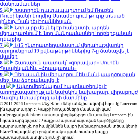
մանրամասներ
5
Խստորեն դատապարտում եմ Ռուբեն
Ռուբինյանի կողմից Ստամբուլում թուրք տեսած
լինելը. Դանիել Իոաննիսյան
6
Նորայրը մեկնել էր հանգստի, արդեն
վերադառնում է. նոր մանրամասներ՝ ողբերգական
դեպքից
7
1/15 ընտրատեղամասում վերահաշվարկի
արդյունքում 19 քվեաթերթիկներից 7-ը ճանաչվել է
վավեր
8
Շառաչուն ապտակ՝ «զորավար» Սուրեն
Պապիկյանին․ «Հրապարակ»
9
Դերասանին մեղադրում են մանկապղծության
մեջ․ նա ձերբակալվել է
10
Ավտոմեքենայում հայտնաբերվել է
առողջապահության նախկին նախարար, վիրաբույժ
Գագիկ Ստամբուլցյանի մարմինը
© 2011-2026 Lurer.com Մեջբերումներ անելիս ակտիվ հղումը Lurer.com-
ին պարտադիր է: Կայքի հոդվածների մասնակի կամ
ամբողջական հեռուստառադիոընթերցումն առանց Lurer.com-ին
հղման արգելվում է:Կայքում արտահայտված կարծիքները
պարտադիր չէ, որ համընկնեն կայքի խմբագրության տեսակետի
հետ:Գովազդների բովանդակության համար կայքը
պատասխանատվություն չի կրում: