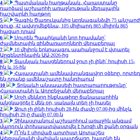
4
Պատմական հաղթանակ․ Հայաստանը
դարձավ աշխարհի առաջնության մեդալային
հաշվարկի հաղթող
5
Գագիկ Ծառուկյանից կբռնագանձվի 75 անշարժ
գույք, 42 ավտոմեքենա, 105 միլիարդ 865 միլիոն 865
հազար դրամ
6
Սուրեն Պապիկյանի նոր հրամանը՝
ժամկետային զինծառայողների վերաբերյալ
7
10 միլիոն երկրպագու պահանջում է վտարել
Արգենտինային ԱԱ-2026-ից
8
Տասնյակ հասցեներում ջուր չի լինի՝ հուլիսի 15-
ին և 16-ին
9
Հայաստանի ամենավտանգավոր օձերը. որտեղ
են դրանք ամենաշատը հանդիպում
10
Տոկաևի անսպասելի հայտարարությունը՝
Հայաստանի և Ադրբեջանի վերաբերյալ
1
Սոչի մեկնող ինքնաթիռը ճանապարհին
անցկացրել է մեկ օր, սակայն տեղ չի հասել
2
Ջուր չի լինի հուլիսի 28-ին ժամը 07.00-ից մինչև
հուլիսի 29-ը ժամը 07.00-ն
3
Չինաստանում աշխարհում առաջին անգամ
մարդուն փոխպատվաստվել է խոզի մի քանի օրգան
4
Ո՞րն է սիրված արտիստ Արտաշես
Ալեքսանյանի մահվան պատճառը. հայտնի են