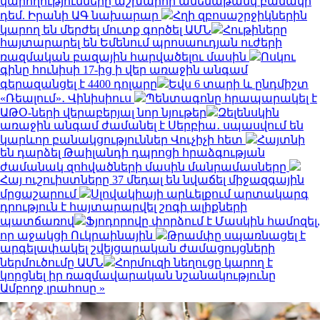
կարողությունները աշխարհի ամենաթանկ բանակի
դեմ. Իրանի ԱԳ նախարար
Հղի զբոսաշրջիկներին
կարող են մերժել մուտք գործել ԱՄՆ
Հութիները
հայտարարել են Եմենում պրոսաուդյան ուժերի
ռազմական բազային հարվածելու մասին
Ոսկու
գինը հունիսի 17-ից ի վեր առաջին անգամ
գերազանցել է 4400 դոլարը
Եվս 6 տարի և ընդմիշտ
«Ռեալում»․ Վինիսիուս
Պենտագոնը հրապարակել է
ԱԹՕ-ների վերաբերյալ նոր նյութեր
Զելենսկին
առաջին անգամ ժամանել է Սերբիա․ սպասվում են
կարևոր բանակցություններ Վուչիչի հետ
Հայտնի
են դարձել Թաիլանդի դպրոցի հրաձգության
ժամանակ զոհվածների մասին մանրամասները
Հայ ուշուիստները 37 մեդալ են նվաճել միջազգային
մրցաշարում
Սլովակիայի արևելքում արտակարգ
դրություն է հայտարարվել շոգի ալիքների
պատճառով
Ֆյոդորովը փորձում է Մասկին համոզել,
որ աջակցի Ուկրաինային
Թրամփը սպառնացել է
արգելափակել շվեյցարական ժամացույցների
ներմուծումը ԱՄՆ
Հորմուզի նեղուցը կարող է
կորցնել իր ռազմավարական նշանակությունը
Ամբողջ լրահոսը »