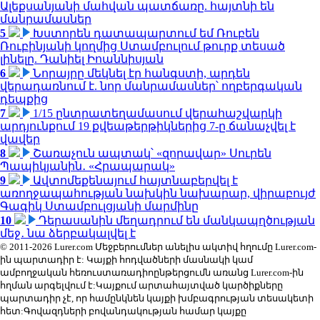
Ալեքսանյանի մահվան պատճառը. հայտնի են
մանրամասներ
5
Խստորեն դատապարտում եմ Ռուբեն
Ռուբինյանի կողմից Ստամբուլում թուրք տեսած
լինելը. Դանիել Իոաննիսյան
6
Նորայրը մեկնել էր հանգստի, արդեն
վերադառնում է. նոր մանրամասներ՝ ողբերգական
դեպքից
7
1/15 ընտրատեղամասում վերահաշվարկի
արդյունքում 19 քվեաթերթիկներից 7-ը ճանաչվել է
վավեր
8
Շառաչուն ապտակ՝ «զորավար» Սուրեն
Պապիկյանին․ «Հրապարակ»
9
Ավտոմեքենայում հայտնաբերվել է
առողջապահության նախկին նախարար, վիրաբույժ
Գագիկ Ստամբուլցյանի մարմինը
10
Դերասանին մեղադրում են մանկապղծության
մեջ․ նա ձերբակալվել է
© 2011-2026 Lurer.com Մեջբերումներ անելիս ակտիվ հղումը Lurer.com-
ին պարտադիր է: Կայքի հոդվածների մասնակի կամ
ամբողջական հեռուստառադիոընթերցումն առանց Lurer.com-ին
հղման արգելվում է:Կայքում արտահայտված կարծիքները
պարտադիր չէ, որ համընկնեն կայքի խմբագրության տեսակետի
հետ:Գովազդների բովանդակության համար կայքը