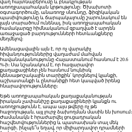
վաղ հայտնաբերումը և բնակչության
առողջապահական կրթությունը։ Ծխախոտի
օգտագործումը, անառողջ սնունդը, ֆիզիկական
պասիվությունը և ճարպակալումը շարունակում են
լայն տարածում ունենալ, իսկ առողջապահական
համակարգը հիմնականում զբաղված է արդեն
առաջացած բարդությունների հետևանքները
մեղմելով։
Ամենացավալին այն է, որ ոչ վարակիչ
հիվանդություններից վաղաժամ մահվան
հավանականությունը Հայաստանում հասնում է 20.6
%-ի։ Սա նշանակում է, որ հազարավոր
քաղաքացիներ չեն հասնում նույնիսկ
կենսաթոշակային տարիքին՝ կորցնելով կյանքի,
աշխատանքի և ընտանիքի հետ կապված իրենց
հնարավորությունները։
Եթե առողջապահական քաղաքականության
իրական չափանիշը քաղաքացիների կյանքն ու
առողջությունն է, ապա այս թվերը ոչ թե
հաջողության, այլ լուրջ ձախողման մասին են խոսում։
Ժամանակն է հրաժարվել ցուցադրական
հաշվետվություններից և պատասխան տալ մեկ
հարցի․ ինչպե՞ս եղավ, որ միլիարդավոր դրամների