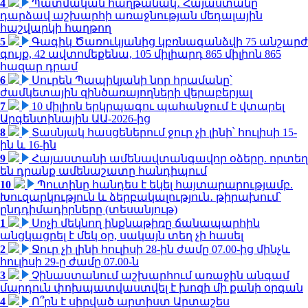
4
Պատմական հաղթանակ․ Հայաստանը
դարձավ աշխարհի առաջնության մեդալային
հաշվարկի հաղթող
5
Գագիկ Ծառուկյանից կբռնագանձվի 75 անշարժ
գույք, 42 ավտոմեքենա, 105 միլիարդ 865 միլիոն 865
հազար դրամ
6
Սուրեն Պապիկյանի նոր հրամանը՝
ժամկետային զինծառայողների վերաբերյալ
7
10 միլիոն երկրպագու պահանջում է վտարել
Արգենտինային ԱԱ-2026-ից
8
Տասնյակ հասցեներում ջուր չի լինի՝ հուլիսի 15-
ին և 16-ին
9
Հայաստանի ամենավտանգավոր օձերը. որտեղ
են դրանք ամենաշատը հանդիպում
10
Պուտինը հանդես է եկել հայտարարությամբ.
Խուզարկություն և ձերբակալություն․ թիրախում՝
ընդդիմադիրները (տեսանյութ)
1
Սոչի մեկնող ինքնաթիռը ճանապարհին
անցկացրել է մեկ օր, սակայն տեղ չի հասել
2
Ջուր չի լինի հուլիսի 28-ին ժամը 07.00-ից մինչև
հուլիսի 29-ը ժամը 07.00-ն
3
Չինաստանում աշխարհում առաջին անգամ
մարդուն փոխպատվաստվել է խոզի մի քանի օրգան
4
Ո՞րն է սիրված արտիստ Արտաշես