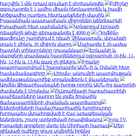
հաշվին 5 մլն դրամ գումար է փոխանցվել
Բժիշկը
զգուշացրել է 1 ամիս միայն հնդկացորեն և հավի
կրծքամիս ուտելու հետևանքների մասին
Իսպանիան պատասխան միջոցներ կձեռնարկի
Իտալիայի հետ սահմանին
Կոնգոյում էբոլայի
դեպքերի թիվը գերազանցել է 4000-ը
«Դոլֆին»
թայֆունը շարժվում է դեպի Չինաստան․ վտանգի
տակ է մինչև 30 միլիոն մարդ
Մահացել է 26-ամյա
հայտնի տիկտոկերը (լուսանկար)
Երևանի և
մարզերի տասնյակ հասցեներում օգոստոսի 10-ին, 11-
ին, 12-ին և 13-ին գազ չի լինելու
Իրանը
պատրաստվում է հաստատել ԱՄՆ-ի և Օմանի հետ
համաձայնագիրը
«Լիդսն» ակումբի պատմության
ամենաթանկարժեք տրանսֆերն է ձևակերպել
Արմեն Ջիգարխանյանի խորթ որդին ԱՄՆ-ից գաղտնի
ժամանել է Մոսկվա
Ուկրաինայի հացահատիկի
պահեստները կարող են լցվել ծովային
ճանապարհների փակման պատճառով
Եկեղեցիների համաշխարհային խորհուրդը
խորապես մտահոգված է Հայ առաքելական
եկեղեցու շուրջ ստեղծված իրավիճակով
Syria TV.
Իսրայելի զորքերը մտել են Սիրիայի հարավ
Մեր
զինված ուժերը ցույց տվեցին իրենց