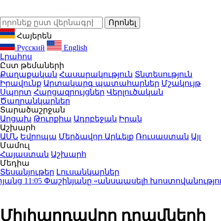
Հայերեն
Русский
English
Լրահոս
Ըստ թեմաների
Քաղաքական
Հասարակություն
Տնտեսություն
Իրավունք
Արտակարգ պատահարներ
Մշակույթ
Սպորտ
Հարցազրույցներ
Վերլուծական
Ծաղրանկարներ
Տարածաշրջան
Արցախ
Թուրքիա
Ադրբեջան
Իրան
Աշխարհ
ԱՄՆ
Եվրոպա
Մերձավոր Արևելք
Ռուսաստան
Այլ
Մամուլ
Հայաստան
Աշխարհ
Մեդիա
Տեսանյութեր
Լուսանկարներ
նց
11:05
Փաշինյանը «անսպասելի խոստովանություն» է ա
Միլիարդավոր դրամների