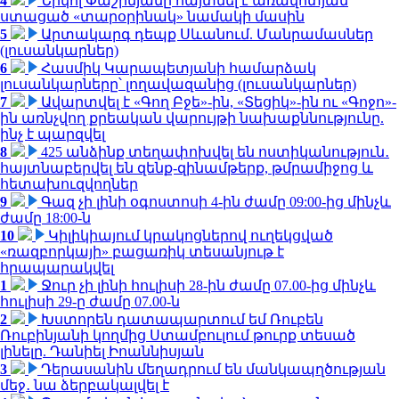
4
Նիկոլ Փաշինյանը հայտնել է առավոտյան
ստացած «տարօրինակ» նամակի մասին
5
Արտակարգ դեպք Սևանում. Մանրամասներ
(լուսանկարներ)
6
Հասմիկ Կարապետյանի համարձակ
լուսանկարները՝ լողավազանից (լուսանկարներ)
7
Ավարտվել է «Գող Բջե»-ին, «Տեցիկ»-ին ու «Գոջո»-
ին առնչվող քրեական վարույթի նախաքննությունը.
ինչ է պարզվել
8
425 անձինք տեղափոխվել են ոստիկանություն․
հայտնաբերվել են զենք-զինամթերք, թմրամիջոց և
հետախուզվողներ
9
Գազ չի լինի օգոստոսի 4-ին ժամը 09:00-ից մինչև
ժամը 18:00-ն
10
Կիլիկիայում կրակոցներով ուղեկցված
«ռազբորկայի» բացառիկ տեսանյութ է
հրապարակվել
1
Ջուր չի լինի հուլիսի 28-ին ժամը 07.00-ից մինչև
հուլիսի 29-ը ժամը 07.00-ն
2
Խստորեն դատապարտում եմ Ռուբեն
Ռուբինյանի կողմից Ստամբուլում թուրք տեսած
լինելը. Դանիել Իոաննիսյան
3
Դերասանին մեղադրում են մանկապղծության
մեջ․ նա ձերբակալվել է