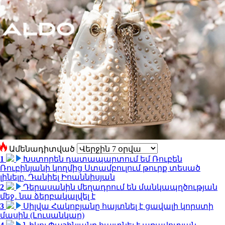
Ամենադիտված
1
Խստորեն դատապարտում եմ Ռուբեն
Ռուբինյանի կողմից Ստամբուլում թուրք տեսած
լինելը. Դանիել Իոաննիսյան
2
Դերասանին մեղադրում են մանկապղծության
մեջ․ նա ձերբակալվել է
3
Սիլվա Հակոբյանը հայտնել է ցավալի կորստի
մասին (Լուսանկար)