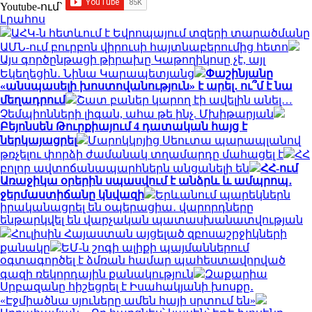
Youtube-ում`
Լրահոս
ԱՀԿ-ն հետևում է Եվրոպայում տզերի տարածմանը
ԱՄՆ-ում բուրբոն վիրուսի հայտնաբերումից հետո
Այս գործընթացի թիրախը Կաթողիկոսը չէ, այլ
Եկեղեցին․ Նինա Կարապետյանց
Փաշինյանը
«անսպասելի խոստովանություն» է արել․ ու՞մ է նա
մեղադրում
Շատ բաներ կարող էի ավելին անել…
Չեմպիոնների լիգան, ահա թե ինչ. Մխիթարյան
Բեյոնսեն Թուրքիայում 4 դատական հայց է
ներկայացրել
Մարոկկոյից Սեուտա պարապլանով
թռչելու փորձի ժամանակ տղամարդը մահացել է
ՀՀ
բոլոր ավտոճանապարհներն անցանելի են
ՀՀ-ում
Առաջիկա օրերին սպասվում է անձրև և ամպրոպ․
ջերմաստիճանը կնվազի
Երևանում պարեկներն
իրականացրել են օպերացիա․ վարորդները
ենթարկվել են վարչական պատասխանատվության
Հուլիսին Հայաստան այցելած զբոսաշրջիկների
քանակը
ԵՄ-ն շոգի ալիքի պայմաններում
օգտագործել է ձմռան համար պահեստավորված
գազի ռեկորդային քանակություն
Զաքարիա
Սրբազանը հիշեցրել է Իսահակյանի խոսքը․
«Էջմիածնա սյուները ամեն հայի սրտում են»