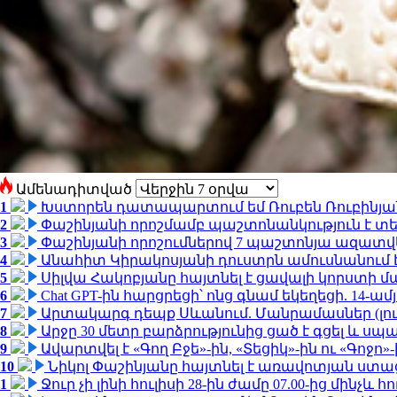
Ամենադիտված
1
Խստորեն դատապարտում եմ Ռուբեն Ռուբինյանի
2
Փաշինյանի որոշմամբ պաշտոնանկություն է տեղ
3
Փաշինյանի որոշումներով 7 պաշտոնյա ազատվ
4
Անահիտ Կիրակոսյանի դուստրն ամուսնանում 
5
Սիլվա Հակոբյանը հայտնել է ցավալի կորստի մ
6
Chat GPT-ին հարցրեցի՝ ոնց գնամ եկեղեցի. 14-
7
Արտակարգ դեպք Սևանում. Մանրամասներ (լո
8
Արջը 30 մետր բարձրությունից ցած է գցել և ս
9
Ավարտվել է «Գող Բջե»-ին, «Տեցիկ»-ին ու «Գոջ
10
Նիկոլ Փաշինյանը հայտնել է առավոտյան ստ
1
Ջուր չի լինի հուլիսի 28-ին ժամը 07.00-ից մինչև հո