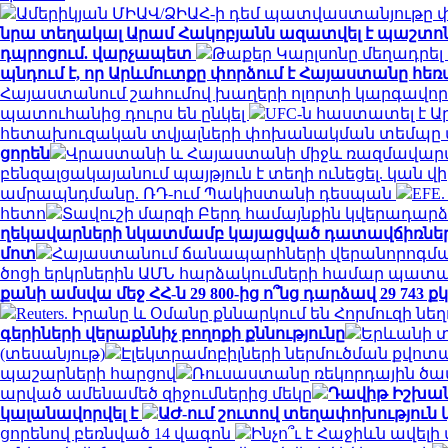
Ամերիկյան ՄԻԱՎ/ՁԻԱՀ-ի դեմ պատվաստանյութը փ
նրա տեղակալ Արամ Հակոբյանն ազատվել է պաշտո
դպրոցում. վարչապետ
Թաքեր Կարլսոնը մեղադրել 
պնդում է, որ Արևմուտքը փորձում է Հայաստանը հեռ
Հայաստանում շահումով խաղերի ոլորտի կարգավոր
պատուհանից դուրս են ընկել
UFC-ն հաստատել է 
հետախուզական տվյալների փոխանակման տեմպը վե
ցորեն
Վրաստանի և Հայաստանի միջև ռազմավարակ
բենզալցակայանում պայթյուն է տեղի ունեցել. կան վ
ամրապնդմանը. ՌԴ-ում Պակիստանի դեսպան
EFE
հետո
Տավուշի մարզի Բերդ համայնքին կվերադարձվ
ղեկավարների նկատմամբ կայացված դատավճիռնե
մոտ
Հայաստանում ճանապարհների վերանորոգման 
ծոցի երկրներին ԱՄՆ հարձակումների համար պատա
քանի ամսվա մեջ ՀՀ-ն 29 800-ից ո՞նց դարձավ 29 743
Reuters. Իրանը և Օմանը քննարկում են Հորմուզի 
գերիների վերաքննիչ բողոքի քննությունը
Երևանի տ
(տեսանյութ)
Էլեկտրամոբիլների ներմուծման քվոտ
պաշարների հարցով
Ռուսաստանը ռեկորդային ծավա
արված ամենամեծ զիջումներից մեկը
Դավիթ Իշխանյ
կալանավորվել է
ԱԺ-ում շուտով տեղափոխություն կ
ցորենով բեռնված 14 վագոն
Ինչո՞ւ է Հաջիևն ավելի