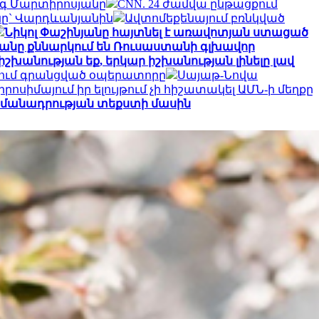
ագ Մարտիրոսյանը
CNN. 24 ժամվա ընթացքում
յանը` Վարդևանյանին
Ավտոմեքենայում բռնկված
Նիկոլ Փաշինյանը հայտնել է առավոտյան ստացած
անը քննարկում են Ռուսաստանի գլխավոր
իշխանության եք, երկար իշխանության լինելը լավ
յում գրանցված օպերատորը
Սայաթ-Նովա
րոսիմայում իր ելույթում չի հիշատակել ԱՄՆ-ի մեղքը
ահամանադրության տեքստի մասին