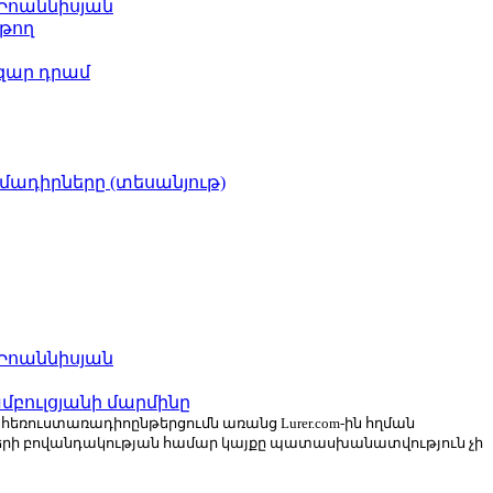
 Իոաննիսյան
թող
ազար դրամ
իմադիրները (տեսանյութ)
 Իոաննիսյան
բուլցյանի մարմինը
ն հեռուստառադիոընթերցումն առանց Lurer.com-ին հղման
ների բովանդակության համար կայքը պատասխանատվություն չի