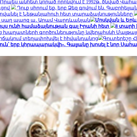
Որպես անհետ կորած որոնվում է 1992թ. ծնված Վահ
ւցով
Դուք սիրում եք, երբ Ձեզ գովում են. Գաբրիել
ովանել է Նեթանյահուի հետ տարաձայնությունները
ի, սաղ պարզ ա․ Արամ Վարդևանյան
Մոսկվան և Երև
ւյս ունի համաձայնության գալ Իրանի հետ
8 տարի 
ց խաղատների գործունեությունը կվերահսկի Մալթա
իճակում տեղափոխվել է հիվանդանոց
Գուտերեշը Հի
յուն՝ երբ կհրապարակվի». Գալյանը խոսել է նոր Ս