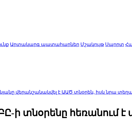
ւնք
Արտակարգ պատահարներ
Մշակույթ
Սպորտ
Հա
անշանակվել է ԱԱԾ տնօրեն, իսկ նրա տեղակալ Արա
ԲԸ-ի տնօրենը հեռանում է