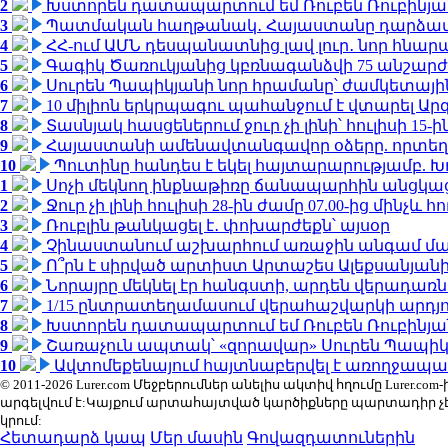
2
Խստորեն դատապարտում եմ Ռուբեն Ռուբինյանի
3
Պատմական հաղթանակ․ Հայաստանը դարձավ 
4
ՀՀ-ում ԱՄՆ դեսպանատնից լավ լուր․ նոր հնար
5
Գագիկ Ծառուկյանից կբռնագանձվի 75 անշարժ գո
6
Սուրեն Պապիկյանի նոր հրամանը՝ ժամկետային
7
10 միլիոն երկրպագու պահանջում է վտարել Արգ
8
Տասնյակ հասցեներում ջուր չի լինի՝ հուլիսի 15-ին
9
Հայաստանի ամենավտանգավոր օձերը. որտեղ
10
Պուտինը հանդես է եկել հայտարարությամբ. Խո
1
Սոչի մեկնող ինքնաթիռը ճանապարհին անցկացրե
2
Ջուր չի լինի հուլիսի 28-ին ժամը 07.00-ից մինչև հո
3
Ռուբլին թանկացել է․ փոխարժեքն՝ այսօր
4
Չինաստանում աշխարհում առաջին անգամ մա
5
Ո՞րն է սիրված արտիստ Արտաշես Ալեքսանյա
6
Նորայրը մեկնել էր հանգստի, արդեն վերադառն
7
1/15 ընտրատեղամասում վերահաշվարկի արդյուն
8
Խստորեն դատապարտում եմ Ռուբեն Ռուբինյանի
9
Շառաչուն ապտակ՝ «զորավար» Սուրեն Պապի
10
Ավտոմեքենայում հայտնաբերվել է առողջապա
© 2011-2026 Lurer.com Մեջբերումներ անելիս ակտիվ հղումը Lure
արգելվում է:Կայքում արտահայտված կարծիքները պարտադիր չ
կրում:
Հետադարձ կապ
Մեր մասին
Գովազդատուներին