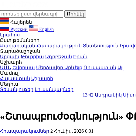
Հայերեն
Русский
English
Լրահոս
Ըստ թեմաների
Քաղաքական
Հասարակություն
Տնտեսություն
Իրավո
Տարածաշրջան
Արցախ
Թուրքիա
Ադրբեջան
Իրան
Աշխարհ
ԱՄՆ
Եվրոպա
Մերձավոր Արևելք
Ռուսաստան
Այլ
Մամուլ
Հայաստան
Աշխարհ
Մեդիա
Տեսանյութեր
Լուսանկարներ
13:42
Անդրանիկ Սիմոնյանը վեր
«Շտապբուժօգնություն» Փ
Հրապարակումներ
2 Հունիս, 2026 0:01