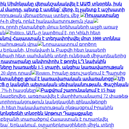
իկ Սիմոնյանը վերանշանակվել է ԱԱԾ տնօրեն, իսկ
 մարդը, պետք է ասենք՝ վերջ, էլ չպետք է աշխատի
ղության վերաբերյալ ստելու մեջ
Ռուսաստանը
Կ-ի միջև որևէ հակամարտություն չկա
 ու որդի ընտանիքի մյուս երեխաների աչքի առաջ
ան
Politico. ԱՄՆ-ը կարծում է, որ Կիևի հետ
նով Հայաստան է տեղափոխվել մոտ 1000 տոննա
տահության վրա
Նորապատում գործող
իս Երևանի, Մոսկվայի և Բաքվի հետ կապերի
նիայի հետ սահմանին տեղի ունեցած միջադեպերից
չ դատարանը անփոփոխ է թողել ԼՂ նախկին
ղաները խառայեն 1,5 տարի. ակցիա կառավարության
0 մլրդ դրամ
Reuters. Իրանը զգուշացնում է Պարսից
 ընտանիքը լքում է կառավարական ամառանոցը
Մի
ԷՑ-ը կանցնի պետական սեփականության․ Փաշինյան
 7%-ի հասցնելը
Բաքվում շարունակում է 15 հայ
նաբերվեց. առգրավվել է մարիխուանայով 72 փաթեթ
րհրդակցություն կանցկացնի զինամթերքի
 ԱՄՆ-ի հետ հակամարտության ընթացքում Իրանին
 կոնցեռնի տնօրեն Արթուր Դալլաքյանը
բեջանի տարածքով Հայաստան է ուղարկվել
եպ՝ Երևանում․ օտարերկրացիների միջև տեղի