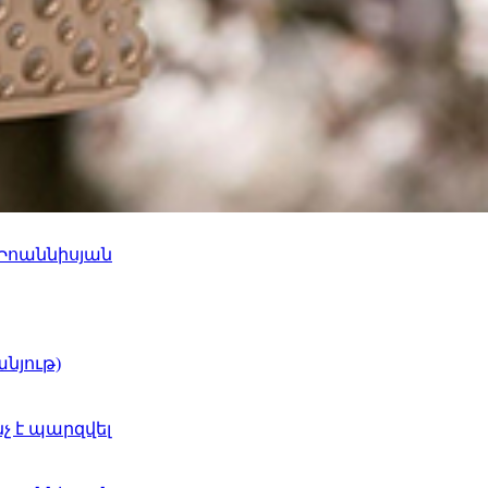
 Իոաննիսյան
նյութ)
նչ է պարզվել