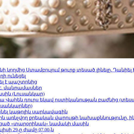
 կողմից Ստամբուլում թուրք տեսած լինելը. Դանիել
ի ունեցել
ել է պաշտոնից
է. մանրամասներ
ասին (Լուսանկար)
ամյա Վահեն դուրս եկավ ոստիկանության բաժնից (տեսա
ւսանկարներ)
պանել կաթոլիկ սարկավագին
ո»-ին առնչվող քրեական վարույթի նախաքննությունը. ի
ացած «տարօրինակ» նամակի մասին
ւլիսի 29-ը ժամը 07.00-ն