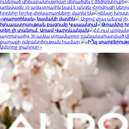
ունեցած վիճաբանությունը վերածվել է ծեծկռտուքի
առնվազն 10 առևտրային նավ է անցել Հորմուզի նեղո
հրդեհը հրշեջ-փրկարարները մարել են
Վենսը խոստ
«տարօրինակ» նամակի մասին
Աչքով տալ պետք չ
հյուպատոսության բացումը Կապանում
Թրամփը հո
տեղ չի տանում․ Արամ Վարդևանյան
ՀՀ-ում առցան
պողոտայից 30-ամյա տղամարդը դանակահարված վ
քաղաքի ռմբակոծության համար
«Ի՞նչ տարբերութ
Ամբողջ լրահոսը »