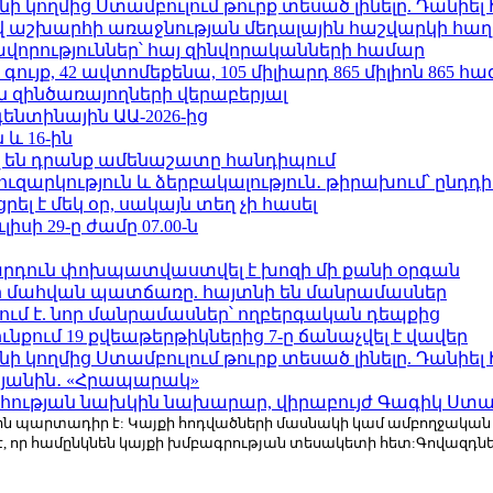
 կողմից Ստամբուլում թուրք տեսած լինելը. Դանիել
աշխարհի առաջնության մեդալային հաշվարկի հաղ
ավորություններ՝ հայ զինվորականների համար
ւյք, 42 ավտոմեքենա, 105 միլիարդ 865 միլիոն 865 հ
 զինծառայողների վերաբերյալ
ենտինային ԱԱ-2026-ից
 և 16-ին
 են դրանք ամենաշատը հանդիպում
ւզարկություն և ձերբակալություն․ թիրախում՝ ընդդ
լ է մեկ օր, սակայն տեղ չի հասել
ւլիսի 29-ը ժամը 07.00-ն
րդուն փոխպատվաստվել է խոզի մի քանի օրգան
նի մահվան պատճառը. հայտնի են մանրամասներ
ում է. նոր մանրամասներ՝ ողբերգական դեպքից
քում 19 քվեաթերթիկներից 7-ը ճանաչվել է վավեր
 կողմից Ստամբուլում թուրք տեսած լինելը. Դանիել
կյանին․ «Հրապարակ»
հության նախկին նախարար, վիրաբույժ Գագիկ Ստամ
r.com-ին պարտադիր է: Կայքի հոդվածների մասնակի կամ ամբողջակա
է, որ համընկնեն կայքի խմբագրության տեսակետի հետ:Գովազդ