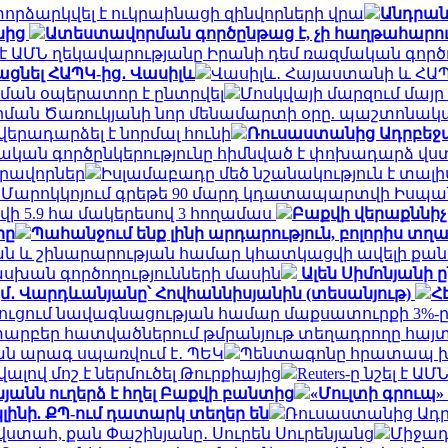
որձարկվել է ուկրաինացի զինվորների վրա
Անդրան
նից
Ատեստավորման գործընթաց է, չի հաղթահարում
է ԱՄՆ ղեկավարությանը Իրանի դեմ ռազմական գործո
ացնել ՀԱՊԿ-ից․ Վասիլև
Վասիլև․ Հայաստանի և ՀԱՊ
ման օպերատոր է ընտրվել
Մոսկվայի մարզում մայր
Արման Ծառուկյանի նոր մենամարտի օրը. պաշտոնակ
րադարձել է նորմալ հունի
Ռուսաստանից Ադրբեջա
ան գործընկերությունը հիմնված է փոխադարձ վս
իրավորներ
Իսլամաբադը մեծ նշանակություն է տալ
. Մարոկկոյում գրեթե 90 մարդ կդատապարտվի Իսպա
ի 5.9 հա մակերեսով 3 հողամաս
Բաքվի վերաքննի
րը
Պահանջում ենք լինի արդարություն, բոլորիս տ
և շինարարության համար կհատկացվի ավելի քան 2
սխան գործողությունների մասին
Ալեն Սիմոնյանի
 քկմ․ Վարդևանյանը՝ Հովհաննիսյանին (տեսանյութ)
Հ
նեղուցում նավագնացության համար մաքսատուրքի 3%-ը
արբեր հատվածներում թմրանյութ տեղադրողը հայտ
ան արագ սպառվում է․ ՊԵԿ
Պենտագոնը հրատապ խո
լով մոշ է ներմուծել Թուրքիայից
Reuters-ը նշել է
անն ուղերձ է հղել Բաքվի բանտից
«Մուլտի գրուպ»
լինի. ՔՊ-ում դատարկ տեղեր են
Ռուսաստանից Ադր
 վստահ, քան Փաշինյանը․ Սուրեն Սուրենյանց
Միջադ