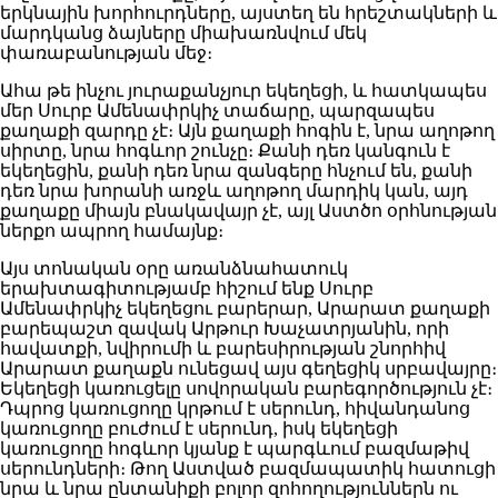
երկնային խորհուրդները, այստեղ են հրեշտակների և
մարդկանց ձայները միախառնվում մեկ
փառաբանության մեջ։
Ահա թե ինչու յուրաքանչյուր եկեղեցի, և հատկապես
մեր Սուրբ Ամենափրկիչ տաճարը, պարզապես
քաղաքի զարդը չէ։ Այն քաղաքի հոգին է, նրա աղոթող
սիրտը, նրա հոգևոր շունչը։ Քանի դեռ կանգուն է
եկեղեցին, քանի դեռ նրա զանգերը հնչում են, քանի
դեռ նրա խորանի առջև աղոթող մարդիկ կան, այդ
քաղաքը միայն բնակավայր չէ, այլ Աստծո օրհնության
ներքո ապրող համայնք։
Այս տոնական օրը առանձնահատուկ
երախտագիտությամբ հիշում ենք Սուրբ
Ամենափրկիչ եկեղեցու բարերար, Արարատ քաղաքի
բարեպաշտ զավակ Արթուր Խաչատրյանին, որի
հավատքի, նվիրումի և բարեսիրության շնորհիվ
Արարատ քաղաքն ունեցավ այս գեղեցիկ սրբավայրը։
Եկեղեցի կառուցելը սովորական բարեգործություն չէ։
Դպրոց կառուցողը կրթում է սերունդ, հիվանդանոց
կառուցողը բուժում է սերունդ, իսկ եկեղեցի
կառուցողը հոգևոր կյանք է պարգևում բազմաթիվ
սերունդների։ Թող Աստված բազմապատիկ հատուցի
նրա և նրա ընտանիքի բոլոր զոհողություններն ու