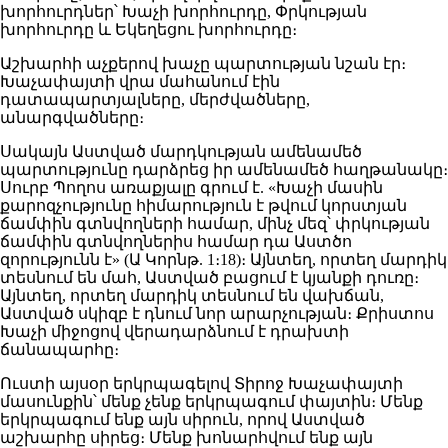
խորհուրդներ՝ Խաչի խորհուրդը, Փրկության
խորհուրդը և Եկեղեցու խորհուրդը։
Աշխարհի աչքերով խաչը պարտության նշան էր։
Խաչափայտի վրա մահանում էին
դատապարտյալները, մերժվածները,
անարգվածները։
Սակայն Աստված մարդկության ամենամեծ
պարտությունը դարձրեց իր ամենամեծ հաղթանակը։
Սուրբ Պողոս առաքյալը գրում է. «Խաչի մասին
քարոզչությունը հիմարություն է թվում կորստյան
ճամփին գտնվողների համար, մինչ մեզ՝ փրկության
ճամփին գտնվողներիս համար դա Աստծո
զորությունն է» (Ա Կորնթ. 1։18)։ Այնտեղ, որտեղ մարդիկ
տեսնում են մահ, Աստված բացում է կյանքի դուռը։
Այնտեղ, որտեղ մարդիկ տեսնում են վախճան,
Աստված սկիզբ է դնում նոր արարչության։ Քրիստոս
Խաչի միջոցով վերադարձնում է դրախտի
ճանապարհը։
Ուստի այսօր երկրպագելով Տիրոջ Խաչափայտի
մասունքին՝ մենք չենք երկրպագում փայտին։ Մենք
երկրպագում ենք այն սիրուն, որով Աստված
աշխարհը սիրեց։ Մենք խոնարհվում ենք այն