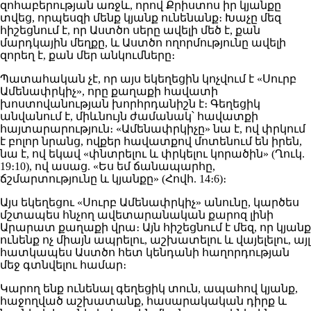
զոհաբերության առջև, որով Քրիստոս իր կյանքը
տվեց, որպեսզի մենք կյանք ունենանք։ Խաչը մեզ
հիշեցնում է, որ Աստծո սերը ավելի մեծ է, քան
մարդկային մեղքը, և Աստծո ողորմությունը ավելի
զորեղ է, քան մեր անկումները։
Պատահական չէ, որ այս եկեղեցին կոչվում է «Սուրբ
Ամենափրկիչ», որը քաղաքի հավատի
խոստովանության խորհրդանիշն է։ Գեղեցիկ
անվանում է, միևնույն ժամանակ՝ հավատքի
հայտարարություն։ «Ամենափրկիչը» նա է, ով փրկում
է բոլոր նրանց, ովքեր հավատքով մոտենում են իրեն,
նա է, ով եկավ «փնտրելու և փրկելու կորածին» (Ղուկ.
19։10), ով ասաց. «Ես եմ ճանապարհը,
ճշմարտությունը և կյանքը» (Հովհ. 14։6)։
Այս եկեղեցու «Սուրբ Ամենափրկիչ» անունը, կարծես
մշտապես հնչող ավետարանական քարոզ լինի
Արարատ քաղաքի վրա։ Այն հիշեցնում է մեզ, որ կյանք
ունենք ոչ միայն ապրելու, աշխատելու և վայելելու, այլ
հատկապես Աստծո հետ կենդանի հաղորդության
մեջ գտնվելու համար։
Կարող ենք ունենալ գեղեցիկ տուն, ապահով կյանք,
հաջողված աշխատանք, հասարակական դիրք և