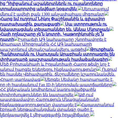
ից Դիլիջանում աշակերտներն ու ուսանողները
տրանսպորտից անվճար կօգտվեն
Սեուտայում
մնում է ավելի քան 1300 անչափահաս միգրանտ
Հարց եմ ուղղում Նիկոլ Փաշինյանին և գլխավոր
դատախազին. քաղաքացի
Սա ստորություն ու
նվաստացման տեսարաններ են. Աննա Մկրտչյան
Հայի ողնաշարը չե՛ն կոտրի․ Կաթողիկոսին չե՞ն
դատի
Իսրայելի ԱԳ նախարարը շնորհավորել է
Արարատ Միրզոյանին ՀՀ ԱԳ նախարարի
պաշտոնում վերանշանակվելու առթիվ
Թուրքիան,
Պակիստանն ու Սաուդյան Արաբիան ստորագրել են
փոխադարձ պաշտպանության համաձայնագիր
Մեծ Բրիտանիայի և Իռլանդիայի Հայոց թեմը կոչ է
անում հարգել Եկեղեցու ինքնավարությունը
Ուզում
են հասնել Վեհափառին․ ճնշումները կշարունակվեն․
Հրայր սարկավագ
Սերգեյ Սեմակը հայտարարել է,
որ չի հասկանում Fan ID-ի ներդրման պատճառները
ՀՀ քննչական կոմիտեում կառուցվածքային
փոփոխություններ են կատարվել
ԱԺ-ում
պատգամավոր Հարություն Մնացականյանի
ինքնազգացողությունը վատացել է
Հայաստանում
էբոլայի ներթափանցման վտանգը ցածր է․
ներկայացվել է միջազգային իրավիճակը