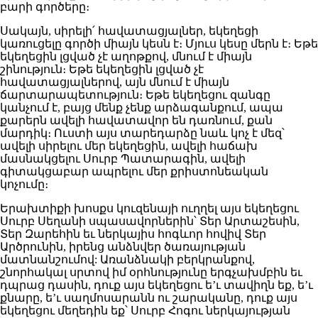
բարի գործերը։
Սակայն, սիրելի՛ հավատացյալներ, եկեղեցի
կառուցելը գործի միայն կեսն է։ Մյուս կեսը մերն է։ Եթե
եկեղեցին լցված չէ աղոթքով, մնում է միայն
շինություն։ Եթե եկեղեցին լցված չէ
հավատացյալներով, այն մնում է միայն
ճարտարապետություն։ Եթե եկեղեցու զանգը
կանչում է, բայց մենք չենք արձագանքում, ապա
քարերն ավելի հավատավոր են դառնում, քան
մարդիկ։ Ուստի այս տարեդարձը նաև կոչ է մեզ՝
ավելի սիրելու մեր եկեղեցին, ավելի հաճախ
մասնակցելու Սուրբ Պատարագին, ավելի
գիտակցաբար ապրելու մեր քրիստոնեական
կոչումը։
Երախտիքի խոսքս կուզենայի ուղղել այս եկեղեցու
Սուրբ Սեղանի սպասավորներին՝ Տեր Արտաշեսին,
Տեր Զարեհին եւ ներկայիս հոգևոր հովիվ Տեր
Արծրունին, իրենց անձնվեր ծառայության
մատնանշումով: Առանձնակի բերկրանքով,
շնորհակալ սրտով իմ օրհնությունը երգչախմբին եւ
դպրաց դասին, դուք այս եկեղեցու ե’ւ տավիղն եք, ե’ւ
քնարը, ե’ւ սաղմոսարանն ու շարականը, դուք այս
եկեղեցու մեղեդին եք՝ Սուրբ Հոգու ներկայության