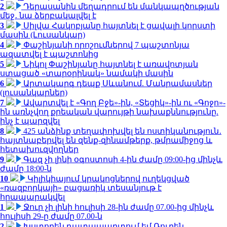
2
Դերասանին մեղադրում են մանկապղծության
մեջ․ նա ձերբակալվել է
3
Սիլվա Հակոբյանը հայտնել է ցավալի կորստի
մասին (Լուսանկար)
4
Փաշինյանի որոշումներով 7 պաշտոնյա
ազատվել է պաշտոնից
5
Նիկոլ Փաշինյանը հայտնել է առավոտյան
ստացած «տարօրինակ» նամակի մասին
6
Արտակարգ դեպք Սևանում. Մանրամասներ
(լուսանկարներ)
7
Ավարտվել է «Գող Բջե»-ին, «Տեցիկ»-ին ու «Գոջո»-
ին առնչվող քրեական վարույթի նախաքննությունը.
ինչ է պարզվել
8
425 անձինք տեղափոխվել են ոստիկանություն․
հայտնաբերվել են զենք-զինամթերք, թմրամիջոց և
հետախուզվողներ
9
Գազ չի լինի օգոստոսի 4-ին ժամը 09:00-ից մինչև
ժամը 18:00-ն
10
Կիլիկիայում կրակոցներով ուղեկցված
«ռազբորկայի» բացառիկ տեսանյութ է
հրապարակվել
1
Ջուր չի լինի հուլիսի 28-ին ժամը 07.00-ից մինչև
հուլիսի 29-ը ժամը 07.00-ն
2
Խստորեն դատապարտում եմ Ռուբեն