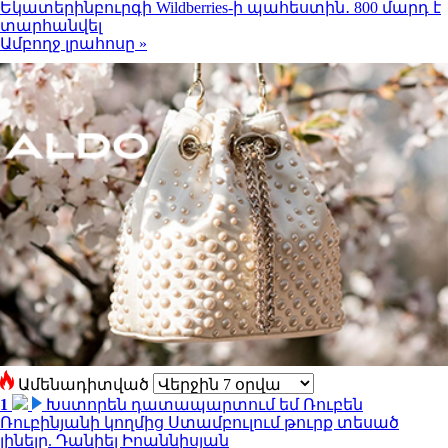
Եկատերինբուրգի Wildberries-ի պահեստին․ 800 մարդ է
տարհանվել
Ամբողջ լրահոսը »
Ամենադիտված
1
Խստորեն դատապարտում եմ Ռուբեն
Ռուբինյանի կողմից Ստամբուլում թուրք տեսած
լինելը. Դանիել Իոաննիսյան