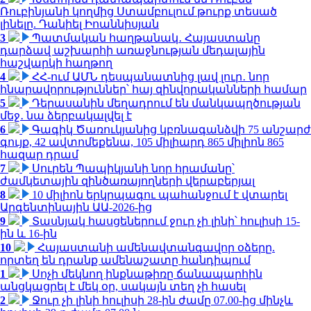
Ռուբինյանի կողմից Ստամբուլում թուրք տեսած
լինելը. Դանիել Իոաննիսյան
3
Պատմական հաղթանակ․ Հայաստանը
դարձավ աշխարհի առաջնության մեդալային
հաշվարկի հաղթող
4
ՀՀ-ում ԱՄՆ դեսպանատնից լավ լուր․ նոր
հնարավորություններ՝ հայ զինվորականների համար
5
Դերասանին մեղադրում են մանկապղծության
մեջ․ նա ձերբակալվել է
6
Գագիկ Ծառուկյանից կբռնագանձվի 75 անշարժ
գույք, 42 ավտոմեքենա, 105 միլիարդ 865 միլիոն 865
հազար դրամ
7
Սուրեն Պապիկյանի նոր հրամանը՝
ժամկետային զինծառայողների վերաբերյալ
8
10 միլիոն երկրպագու պահանջում է վտարել
Արգենտինային ԱԱ-2026-ից
9
Տասնյակ հասցեներում ջուր չի լինի՝ հուլիսի 15-
ին և 16-ին
10
Հայաստանի ամենավտանգավոր օձերը.
որտեղ են դրանք ամենաշատը հանդիպում
1
Սոչի մեկնող ինքնաթիռը ճանապարհին
անցկացրել է մեկ օր, սակայն տեղ չի հասել
2
Ջուր չի լինի հուլիսի 28-ին ժամը 07.00-ից մինչև