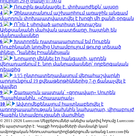
հուլիսի 29-ը ժամը 07.00-ն
3
Ռուբլին թանկացել է․ փոխարժեքն՝ այսօր
4
Չինաստանում աշխարհում առաջին անգամ
մարդուն փոխպատվաստվել է խոզի մի քանի օրգան
5
Ո՞րն է սիրված արտիստ Արտաշես
Ալեքսանյանի մահվան պատճառը. հայտնի են
մանրամասներ
6
Խստորեն դատապարտում եմ Ռուբեն
Ռուբինյանի կողմից Ստամբուլում թուրք տեսած
լինելը. Դանիել Իոաննիսյան
7
Նորայրը մեկնել էր հանգստի, արդեն
վերադառնում է. նոր մանրամասներ՝ ողբերգական
դեպքից
8
1/15 ընտրատեղամասում վերահաշվարկի
արդյունքում 19 քվեաթերթիկներից 7-ը ճանաչվել է
վավեր
9
Շառաչուն ապտակ՝ «զորավար» Սուրեն
Պապիկյանին․ «Հրապարակ»
10
Ավտոմեքենայում հայտնաբերվել է
առողջապահության նախկին նախարար, վիրաբույժ
Գագիկ Ստամբուլցյանի մարմինը
© 2011-2026 Lurer.com Մեջբերումներ անելիս ակտիվ հղումը Lurer.com-
ին պարտադիր է: Կայքի հոդվածների մասնակի կամ
ամբողջական հեռուստառադիոընթերցումն առանց Lurer.com-ին