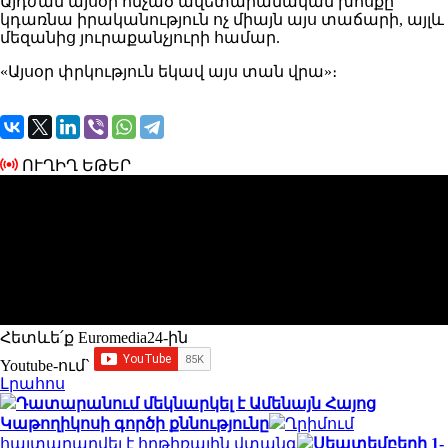
Այդժամ այսօր հնչած ավետարանական խոսքը
կդառնա իրականություն ոչ միայն այս տաճարի, այլև
մեզանից յուրաքանչյուրի համար.
«Այսօր փրկություն եկավ այս տան վրա»։
ՈՒՂԻՂ ԵԹԵՐ
Հետևե՛ք Euromedia24-ին
Youtube-ում`
Լրահոս
Դատարանում մեկնարկել է Ամենայն Հայոց
Կաթողիկոսի գործի քննությունը
Ղրիմում
հայտարարվել է հրթիռային վտանգ
Սեպտեմբերի 1-