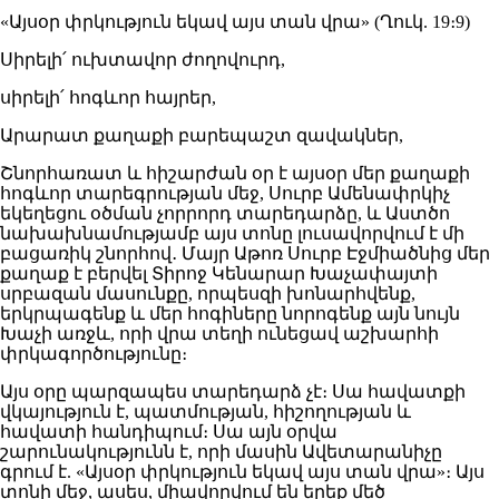
«Այսօր փրկություն եկավ այս տան վրա» (Ղուկ. 19։9)
Սիրելի՛ ուխտավոր ժողովուրդ,
սիրելի՛ հոգևոր հայրեր,
Արարատ քաղաքի բարեպաշտ զավակներ,
Շնորհառատ և հիշարժան օր է այսօր մեր քաղաքի
հոգևոր տարեգրության մեջ, Սուրբ Ամենափրկիչ
եկեղեցու օծման չորրորդ տարեդարձը, և Աստծո
նախախնամությամբ այս տոնը լուսավորվում է մի
բացառիկ շնորհով․ Մայր Աթոռ Սուրբ Էջմիածնից մեր
քաղաք է բերվել Տիրոջ Կենարար Խաչափայտի
սրբազան մասունքը, որպեսզի խոնարհվենք,
երկրպագենք և մեր հոգիները նորոգենք այն նույն
Խաչի առջև, որի վրա տեղի ունեցավ աշխարհի
փրկագործությունը։
Այս օրը պարզապես տարեդարձ չէ։ Սա հավատքի
վկայություն է, պատմության, հիշողության և
հավատի հանդիպում։ Սա այն օրվա
շարունակությունն է, որի մասին Ավետարանիչը
գրում է. «Այսօր փրկություն եկավ այս տան վրա»։ Այս
տոնի մեջ, ասես, միավորվում են երեք մեծ