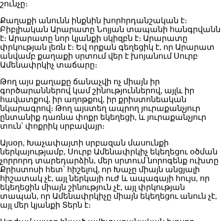
շունչը։
Քաղաքի անունն ինքնին խորհրդանշական է։
Բիբլիական Արարատը Նոյյան տապանի հանգրվանն
է։ Արարատը նոր կյանքի սկիզբն է։ Արարատը
փրկության լեռն է։ Եվ որքան գեղեցիկ է, որ Արարատ
անվամբ քաղաքի սրտում վեր է խոյանում Սուրբ
Ամենափրկիչ տաճարը։
Թող այս քաղաքը ճանաչվի ոչ միայն իր
գործարաններով կամ շինություններով, այլև իր
հավատքով, իր աղոթքով, իր քրիստոնեական
նկարագրով։ Թող այստեղ ապրող յուրաքանչյուր
ընտանիք դառնա փոքր եկեղեցի, և յուրաքանչյուր
տուն՝ փոքրիկ սրբավայր։
Այսօր, Խաչափայտի սրբազան մասունքի
ներկայությամբ, Սուրբ Ամենափրկիչ եկեղեցու օծման
չորրորդ տարեդարձին, մեր սրտում նորոգենք ուխտը
Քրիստոսի հետ՝ հիշելով, որ Խաչը միայն անցյալի
հիշատակ չէ, այլ ներկայի ուժ և ապագայի հույս, որ
եկեղեցին միայն շինություն չէ, այլ փրկության
տապան, որ Ամենափրկիչը միայն եկեղեցու անուն չէ,
այլ մեր կյանքի Տերն է։