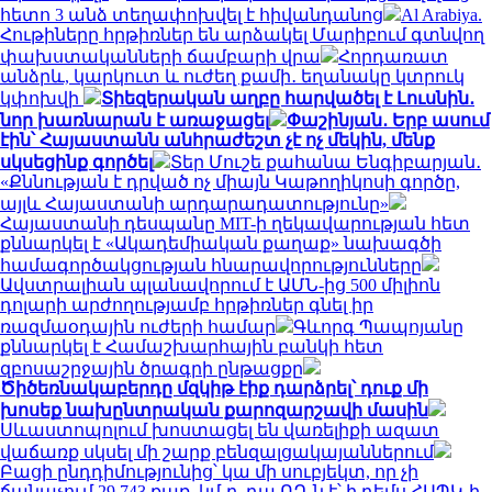
հետո 3 անձ տեղափոխվել է հիվանդանոց
Al Arabiya.
Հութիները հրթիռներ են արձակել Մարիբում գտնվող
փախստականների ճամբարի վրա
Հորդառատ
անձրև, կարկուտ և ուժեղ քամի․ եղանակը կտրուկ
կփոխվի
Տիեզերական աղբը հարվածել է Լուսնին․
նոր խառնարան է առաջացել
Փաշինյան․ Երբ ասում
էին՝ Հայաստանն անհրաժեշտ չէ ոչ մեկին, մենք
սկսեցինք գործել
Տեր Մուշե քահանա Ենգիբարյան․
«Քննության է դրված ոչ միայն Կաթողիկոսի գործը,
այլև Հայաստանի արդարադատությունը»
Հայաստանի դեսպանը MIT-ի ղեկավարության հետ
քննարկել է «Ակադեմիական քաղաք» նախագծի
համագործակցության հնարավորությունները
Ավստրալիան պլանավորում է ԱՄՆ-ից 500 միլիոն
դոլարի արժողությամբ հրթիռներ գնել իր
ռազմաօդային ուժերի համար
Գևորգ Պապոյանը
քննարկել է Համաշխարհային բանկի հետ
զբոսաշրջային ծրագրի ընթացքը
Ծիծեռնակաբերդը մզկիթ էիք դարձրել՝ դուք մի
խոսեք նախընտրական քարոզարշավի մասին
Սևաստոպոլում խոստացել են վառելիքի ազատ
վաճառք սկսել մի շարք բենզալցակայաններում
Բացի ընդդիմությունից՝ կա մի սուբյեկտ, որ չի
ճանաչում 29.743 քառ. կմ-ը. դա ՌԴ-ն է՝ ի դեմս ՀԱՊԿ-ի