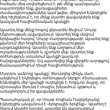
հաճախ մեզ սովորեցնում է, թե մենք պարզապես
սպառողներ ենք, քաղաքացիներ,
մասնագիտություններ կամ թվեր, մինչդեռ Եկեղեցին
մեզ հիշեցնում է, որ մենք Աստծո զավակներն ենք՝
կանչված հավիտենական կյանքի։
Այստեղ ենք մենք հոգով վերստին ծնվում՝ Սուրբ
Մկրտության ավազանում։ Այստեղ ենք սնվում
երկնային հացով՝ Սուրբ Հաղորդությամբ։ Այստեղ ենք
լվանում մեր հոգիները ապաշխարության
արցունքներով։ Այստեղ ենք աղոթում մեր
ուրախությունների և վշտերի մեջ։ Այստեղ ենք
օրհնություն ստանում կյանքի կարևոր
հանգրվաններին։ Եվ այստեղից ենք վերջին աղոթքով
ճանապարհվում դեպի հավիտենություն։
Մարդու ամբողջ կյանքը՝ ծնունդից մինչև մահ,
անցնում է Եկեղեցու օրհնության ներքո։ Հետևաբար,
Եկեղեցին մեր կյանքի ուղեկիցն է, հոգևոր մայրը, որ
մշտապես ծնունդ է տալիս, խնամում, կրթում և
առաջնորդում իր զավակներին։
Պատահական չէ, որ Սուրբ Հովհան Ոսկեբերանը
Եկեղեցին անվանում է «երկրային երկինք»։ Այստեղ է
հնչում Աստծո խոսքը, այստեղ են մատուցվում