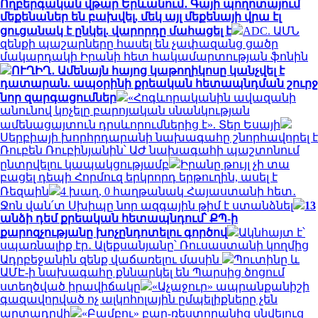
Ողբերգական վթար Երևանում․ Գայի պողոտայում
մեքենաներ են բախվել, մեկ այլ մեքենայի վրա էլ
ցուցանակ է ընկել. վարորդը մահացել է
ADC. ԱՄՆ
զենքի պաշարները հասել են չափազանց ցածր
մակարդակի Իրանի հետ հակամարտության ֆոնին
ՈՒՂԻՂ․ Ամենայն հայոց կաթողիկոսը կանչվել է
դատարան. ապօրինի քրեական հետապնդման շուրջ
նոր զարգացումներ
«Հոգևորականին ավազանի
անունով կոչելը բարոյական սնանկության
ամենացայտուն դրսևորումներից է». Տեր Եսայի
Սերբիայի խորհրդարանի նախագահը շնորհավորել է
Ռուբեն Ռուբինյանին՝ ԱԺ նախագահի պաշտոնում
ընտրվելու կապակցությամբ
Իրանը թույլ չի տա
բացել դեպի Հորմուզ երկրորդ երթուղին, ասել է
Ռեզաին
4 խաղ, 0 հաղթանակ Հայաստանի հետ․
Ջոն վան՛տ Սխիպը նոր ազգային թիմ է ստանձնել
13
անձի դեմ քրեական հետապնդում՝ ՔՊ-ի
քարոզչությանը խոչընդոտելու գործով
Ակնհայտ է՝
սպառնալիք էր․ Ալեքսանյանը՝ Ռուսաստանի կողմից
Ադրբեջանին զենք վաճառելու մասին
Պուտինը և
ԱՄԷ-ի նախագահը քննարկել են Պարսից ծոցում
ստեղծված իրավիճակը
«Աչաջուր» ապրանքանիշի
գազավորված ոչ ալկոհոլային ըմպելիքները չեն
արտադրվի
«Բամբու» բար-ռեստորանից սնվելուց