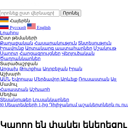
Հայերեն
Русский
English
Լրահոս
Ըստ թեմաների
Քաղաքական
Հասարակություն
Տնտեսություն
Իրավունք
Արտակարգ պատահարներ
Մշակույթ
Սպորտ
Հարցազրույցներ
Վերլուծական
Ծաղրանկարներ
Տարածաշրջան
Արցախ
Թուրքիա
Ադրբեջան
Իրան
Աշխարհ
ԱՄՆ
Եվրոպա
Մերձավոր Արևելք
Ռուսաստան
Այլ
Մամուլ
Հայաստան
Աշխարհ
Մեդիա
Տեսանյութեր
Լուսանկարներ
տեմբերի 1-ից Դիլիջանում աշակերտներն ու ուսան
Կարող են փակել եկեղեցու