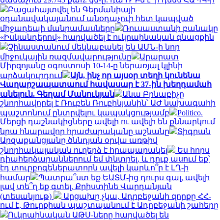
Բացահայտվել են Գերմանիայի
օդանավակայանում անօդաչուի հետ կապված
միջադեպի մանրամասները
Ռուսաստանի բանակը
«Իսկանդերով» հարվածել է ուկրաինական գնացքին
Չինաստանում մեկնաբանել են ԱՄՆ-ի նոր
միջուկային ռազմավարությունը
Արարատ
Միրզոյանը օգոստոսի 10-14-ը ներառյալ կլինի
արձակուրդում
Այն, ինչ որ այսօր տեղի կունենա
Վաղարշապատաում հավասար է 37-ին խեղդամահ
անելուն. Գեղամ Մանուկյան
Անա Բրնաբիչը
շնորհավորել է Ռուբեն Ռուբինյանին՝ ԱԺ նախագահի
պաշտոնում ընտրվելու կապակցությամբ
Politico.
Մերցի դաշնակիցները ավելի ու ավելի են քննարկում
նրա հնարավոր հրաժարականը աշնանը
Տիգրան
Արզաքանցյանը ծննդյան օրվա առթիվ
շնորհակալական ուղերձ է հրապարակել
Ես հորս
դիահերձարաններում եմ փնտրել, և դուք ասում եք՝
էդ տուրբոգեներատորն ավելի կարևո՞ր է ԼՂ-ի
համար
Պատրա՞ստ եք ԵԱՏՄ-ից դուրս գալ, ավելի
լավ տե՞ղ եք գտել. Քրիստինե Վարդանյան
(տեսանյութ)
Արցախը չկա, Ադրբեջանի զորքը ՀՀ-
ում է, Թուրքիան պաշտպանում է Ադրբեջանի շահերը
Ուկրաինական ԱԹՍ-ները հարվածել են