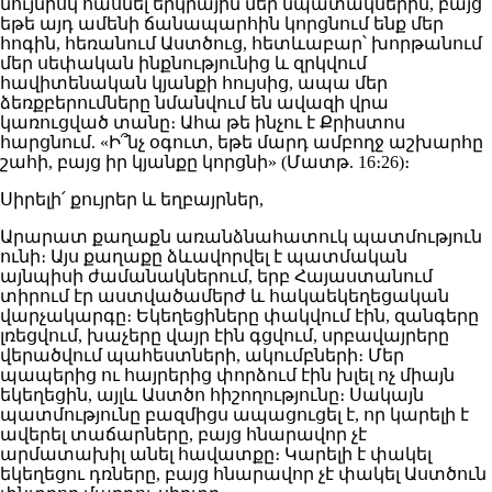
նույնիսկ հասնել երկրային մեր նպատակներին, բայց
եթե այդ ամենի ճանապարհին կորցնում ենք մեր
հոգին, հեռանում Աստծուց, հետևաբար՝ խորթանում
մեր սեփական ինքնությունից և զրկվում
հավիտենական կյանքի հույսից, ապա մեր
ձեռքբերումները նմանվում են ավազի վրա
կառուցված տանը։ Ահա թե ինչու է Քրիստոս
հարցնում. «Ի՞նչ օգուտ, եթե մարդ ամբողջ աշխարհը
շահի, բայց իր կյանքը կորցնի» (Մատթ. 16։26)։
Սիրելի՛ քույրեր և եղբայրներ,
Արարատ քաղաքն առանձնահատուկ պատմություն
ունի։ Այս քաղաքը ձևավորվել է պատմական
այնպիսի ժամանակներում, երբ Հայաստանում
տիրում էր աստվածամերժ և հակաեկեղեցական
վարչակարգը։ Եկեղեցիները փակվում էին, զանգերը
լռեցվում, խաչերը վայր էին գցվում, սրբավայրերը
վերածվում պահեստների, ակումբների։ Մեր
պապերից ու հայրերից փորձում էին խլել ոչ միայն
եկեղեցին, այլև Աստծո հիշողությունը։ Սակայն
պատմությունը բազմիցս ապացուցել է, որ կարելի է
ավերել տաճարները, բայց հնարավոր չէ
արմատախիլ անել հավատքը։ Կարելի է փակել
եկեղեցու դռները, բայց հնարավոր չէ փակել Աստծուն